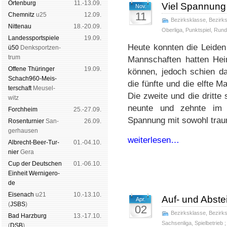
Orten­burg
11.-13.09.
Viel Spannung
Nov.
11
Chem­nitz
u25
12.09.
Bezirksklasse
,
Bezirks
Nitte­nau
18.-20.09.
Oberliga
,
Punktspiel
,
Rund
Landes­sport­spiele
19.09.
Heute konnten die Leiden
ü50
Denk­sport­zen­
trum
Mannschaften hatten Hei
Offene Thü­rin­ger
19.09.
können, jedoch schien da
Schach960-Meis­
die fünfte und die elfte 
ter­schaft
Meu­sel­
Die zweite und die dritte 
witz
neunte und zehnte im 
Forch­heim
25.-27.09.
Spannung mit sowohl traur
Rosen­tur­nier
San­
26.09.
ger­hau­sen
weiterlesen…
Albrecht-Beer-Tur­
01.-04.10.
nier
Ge­ra
Cup der Deut­schen
01.-06.10.
Ein­heit
Wer­ni­ge­ro­
de
Eise­nach
u21
10.-13.10.
Auf- und Abste
Apr.
(
JSBS
)
02
Bezirksklasse
,
Bezirks
Bad Harz­burg
13.-17.10.
Sachsenliga
,
Spielbetrieb
;
(
DSB
)