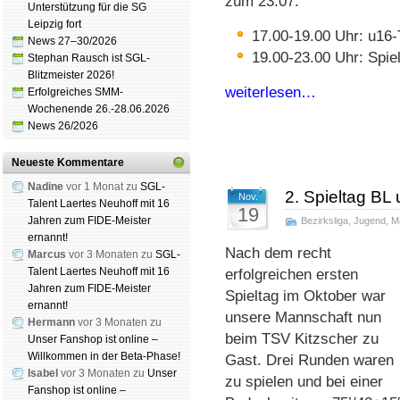
zum 23.07.
Unterstützung für die SG
Leipzig fort
17.00-19.00 Uhr: u16-
News 27–30/2026
19.00-23.00 Uhr: Spi
Stephan Rausch ist SGL-
Blitzmeister 2026!
weiterlesen…
Erfolgreiches SMM-
Wochenende 26.-28.06.2026
News 26/2026
Neueste Kommentare
Nadine
vor 1 Monat zu
SGL-
2. Spieltag BL
Nov.
Talent Laertes Neuhoff mit 16
19
Jahren zum FIDE-Meister
Bezirksliga
,
Jugend
,
M
ernannt!
Nach dem recht
Marcus
vor 3 Monaten zu
SGL-
Talent Laertes Neuhoff mit 16
erfolgreichen ersten
Jahren zum FIDE-Meister
Spieltag im Oktober war
ernannt!
unsere Mannschaft nun
Hermann
vor 3 Monaten zu
beim TSV Kitzscher zu
Unser Fanshop ist online –
Willkommen in der Beta-Phase!
Gast. Drei Runden waren
Isabel
vor 3 Monaten zu
Unser
zu spielen und bei einer
Fanshop ist online –