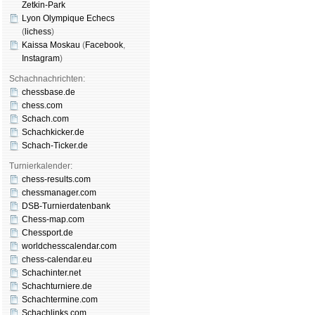
Zetkin-Park
Lyon Olympique Echecs
(
lichess
)
Kaissa Moskau
(
Face­book
,
Insta­gram
)
Schachnachrichten:
chessbase.de
chess.com
Schach.com
Schachkicker.de
Schach-Ticker.de
Turnierkalender:
chess-results.com
chessmanager.com
DSB-Turnierdatenbank
Chess-map.com
Chessport.de
worldchesscalendar.com
chess-calendar.eu
Schachinter.net
Schachturniere.de
Schachtermine.com
Schachlinks.com