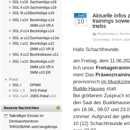
SGL I u16
Sachsenliga u16
SGL II u16
Sachsenliga u16
SGL III u16
Bezirksliga u16
Aktuelle Infos 
Juni
10
trai­nings so­wi
SGL I u14
Bezirksliga u14
triebs
SMM u14 VR A
SGL II u14
Bezirksliga u14
Bezirksklasse
,
Bezirks
SGL w u12
Sachsenliga u12w
Sachsenliga
,
Schach
,
Spie
SGL I u12
Bezirksliga u12
Hallo Schach­freunde,
SMM u12 VR B
SGL II u12
Bezirksklasse u12
am Freitag, dem 11.06.202
SGL I u10
Bezirksliga u10
SMM u10 VR A
lich un­ser
Frei­tags­trai­ni
SMM u10 ER
men! Das
Prä­senz­trai­nin
Pokal:
pro­vi­so­risch
im Mu­sik­zim
SGL I
DPMM
Budde-Hau­ses
statt.
SGL I
,
II
SVS-Pokal
Bei größerem Zu­spruch kö
SGL I
u14
JSBS-Pokal
u14
den Saal des Budde­hause
Neueste Nachrichten
am 18.06., 09.07 und 23.07
Tatkräftiger Einsatz im
zimmer. Auf­grund der gel­te
Denksportzentrum:
10 (12) Schach­freunde er­la
TARGOBANK setzt langjährige