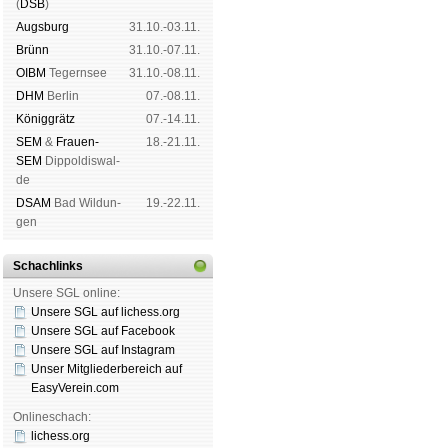
(
DSB
)
Augs­burg
31.10.-03.11.
Brünn
31.10.-07.11.
OIBM
Tegern­see
31.10.-08.11.
DHM
Ber­lin
07.-08.11.
König­grätz
07.-14.11.
SEM
&
Frauen-
18.-21.11.
SEM
Dip­pol­dis­wal­
de
DSAM
Bad Wil­dun­
19.-22.11.
gen
Schachlinks
Unsere SGL online:
Unsere SGL auf li­chess.org
Unsere SGL auf Face­book
Unsere SGL auf Insta­gram
Unser Mitgliederbereich auf
EasyVerein.com
Onlineschach:
lichess.org