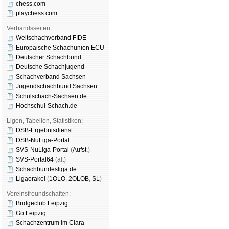
chess.com
playchess.com
Verbandsseiten:
Weltschachverband FIDE
Europäische Schachunion ECU
Deutscher Schachbund
Deutsche Schachjugend
Schachverband Sachsen
Jugendschachbund Sachsen
Schulschach-Sachsen.de
Hochschul-Schach.de
Ligen, Tabellen, Statistiken:
DSB-Ergebnisdienst
DSB-NuLiga-Portal
SVS-NuLiga-Portal
(
Aufst.
)
SVS-Portal64
(alt)
Schachbundesliga.de
Ligaorakel
(
1OLO
,
2OLOB
,
SL
)
Vereinsfreundschaften:
Bridgeclub Leipzig
Go Leipzig
Schachzentrum im Clara-