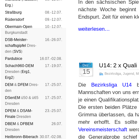
In den sächsischen Spie
Erg.
)
nächste Woche beginnt m
Straß­burg
08.-12.07.
Endspurt. Zeit für einen k
Rüders­dorf
09.-12.07.
Ober­main-Open
10.-12.07.
weiterlesen…
Burg­kun­stadt
DSB-Meister­
16.-26.07.
schafts­gipfel
Dres­
den (
SVS
)
Pardu­bice
16.07.-02.08.
U14: 2 x Quali
Dez.
Schach960-DEM
17.-19.07.
15
Dres­den (
Erg1
,
Bezirksliga
,
Jugend
,
M
Erg2
)
Die
Bezirksliga U14
br
DEM
&
DFEM
Dres­
17.-25.07.
den
Mannschaften von uns erre
DSenEM
ü50 & ü65
17.-25.07.
je einen Qualifikationspl
Dres­den
Die ersten beiden Plätze
DPEM
&
DSAM-
23.-25.07.
Grimma überlassen, da ha
Finale
Dres­den
mehr erhofft. Es sollt
DBEM
&
DFBEM
26.07.
Vereinsmeisterschaft
werd
Dres­den
die Generalprobe schie
Heil­bronn-Bi­ber­ach
30.07.-02.08.