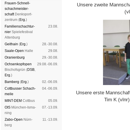
Frauen-Schnell­
Unsere zweite Mannscha
schach­meis­ter­
(v
schaft
Denk­sport­
zen­trum (
Erg.
)
Familien­schach­tur­
23.08.
nier
Spiele­fes­ti­val
Al­ten­burg
Geit­hain
(
Erg.
)
28.-30.08.
Saale-Open
Halle
29.08.
Oranien­burg
29.-30.08.
Och­sen­kopf­open
29.08.-06.09.
Bischofs­grün (
DSB
,
Erg.
)
Bam­berg
(
Erg.
)
02.-06.09.
Cott­busser Schach­
04.-06.09.
Unsere erste Mannschaft 
meile
Tim K (vlnr)
MINT-DEM
Cott­bus
05.09.
OIS
Mün­chen-Is­ma­
07.-13.09.
ning
Zabo-Open
Nürn­
11.-13.09.
berg