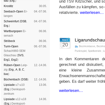
sau
(
Erg.
)
und TSV Kitzscher, und so
Kros­titz
30.05.
Ausfällen zu kämpfen, so
See­bach-Open
Er­
04.-07.06.
relativierte.
weiterlesen…
lan­gen
Schwein­furt
(
DSB
,
04.-07.06.
Erg.
)
Wart­burg­open
Ei­
06.06.
se­nach
Ligarundschau 
März
Strö­beck
06.06.
20
Turm-Open
06.-07.06.
Bezirksklasse
,
Bezirks
Schach960-SEM
Punktspiel
,
Spielbetrieb
;
L
Glau­chau (
SVS
,
In den Kommentaren der
Erg1
,
Erg2
)
gerechnet und diskutiert
Rüben-Open
Leip­
12.-14.06.
zig (
Erg.
,
A
,
B
,
C
,
eine kleine Zusamme
live
)
Erwachsenenmannschafte
Büchen­bach
(
DSB
)
12.-14.06.
geben. Es darf weiter frö
Lipsiade
u7-u10
13.06.
(
Erg.
) Denk­sport­
weiterlesen…
zen­trum
Lipsiade
u12-u18
14.06.
(
Erg.
) Denk­sport­