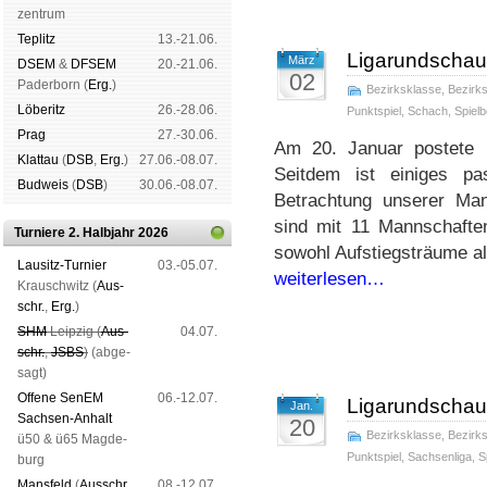
zen­trum
Tep­litz
13.-21.06.
Ligarundschau
März
DSEM
&
DFSEM
20.-21.06.
02
Pader­born (
Erg.
)
Bezirksklasse
,
Bezirks
Lö­be­ritz
26.-28.06.
Punktspiel
,
Schach
,
Spielb
Prag
27.-30.06.
Am 20. Januar postete
Klat­tau
(
DSB
,
Erg.
)
27.06.-08.07.
Seitdem ist einiges pa
Bud­weis
(
DSB
)
30.06.-08.07.
Betrachtung unserer Ma
sind mit 11 Mannschaft
Turniere 2. Halbjahr 2026
sowohl Aufstiegsträume a
Lau­sitz-Tur­nier
03.-05.07.
weiterlesen…
Krausch­witz (
Aus­
schr.
,
Erg.
)
SHM
Leip­zig (
Aus­
04.07.
schr.
,
JSBS
)
(ab­ge­
sagt)
Offene SenEM
06.-12.07.
Ligarundschau
Jan.
Sach­sen-An­halt
20
Bezirksklasse
,
Bezirks
ü50 & ü65 Mag­de­
Punktspiel
,
Sachsenliga
,
S
burg
Mans­feld
(
Aus­schr.
,
08.-12.07.