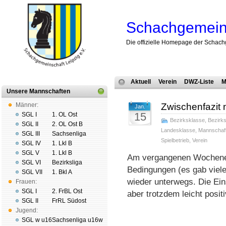
Schachgemeins
Die offizielle Homepage der Schach
Aktuell
Verein
DWZ-Liste
M
Unsere Mannschaften
Männer:
Zwischenfazit 
Jan.
15
SGL I
1. OL Ost
Bezirksklasse
,
Bezirks
SGL II
2. OL Ost B
Landesklasse
,
Mannschaf
SGL III
Sachsenliga
Spielbetrieb
,
Verein
SGL IV
1. Lkl B
SGL V
1. Lkl B
Am vergangenen Wochenen
SGL VI
Bezirksliga
Bedingungen (es gab viele
SGL VII
1. Bkl A
wieder unterwegs. Die Ei
Frauen:
SGL I
2. FrBL Ost
aber trotzdem leicht posit
SGL II
FrRL Südost
Jugend:
SGL w u16
Sachsenliga u16w