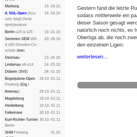
Mar­burg
15.-18.10.
Gestern fand die letzte R
4. SGL-Open
(
Aus­
16.-18.10.
sodass mittlerweile ein p
schr. folgt
) Denk­
dieser Saison gesagt wer
sport­zen­trum
natürlich noch nichts, es
Ber­lin
u25 & ü25
19.-21.10.
Oberliga ab, die noch zw
Senioren-SEM
ü50
20.-28.10.
den einzelnen Ligen:
& ü65 Dres­den-Co­
schütz (
live
)
weiterlesen…
Dei­zi­sau
23.-26.10.
Lin­de­nau
u8-u14
24.-25.10.
Dö­beln
(
SVS
)
28.-31.10.
Bogoljubow-Open
28.10.-01.11.
Frei­burg (
Erg.
)
Il­me­nau
)
29.10.-01.11.
Mag­de­burg
29.10.-01.11.
Hei­del­berg
29.10.-01.11.
Schachgemeinschaft Leipzig
Fal­ken­see
30.10.-01.11.
Mitgliedschaft
|
Vereinsheim
Kurt-Rich­ter-Tur­nier
30.10.-01.11.
schluss
|
Daten­schutz­er­klä­r
Ber­lin
SHM
Frei­berg
31.10.