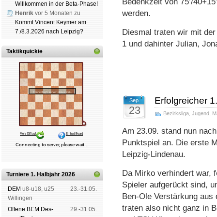
Bedenkzeit von 75’/40+15′
Willkommen in der Beta-Phase!
werden.
Henrik
vor 5 Monaten zu
Kommt Vincent Keymer am
Diesmal traten wir mit de
7./8.3.2026 nach Leipzig?
1 und dahinter Julian, Jo
Taktikquickie
Erfolgreicher 1
Sep.
23
Bezirksliga
,
Jugend
,
M
Am 23.09. stand nun nac
Punktspiel an. Die erste
Leipzig-Lindenau.
Da Mirko verhindert war, f
Turniere 1. Halbjahr 2026
Spieler aufgerückt sind, u
DEM
u8-u18, u25
23.-31.05.
Ben-Ole Verstärkung aus
Wil­lin­gen
traten also nicht ganz in
Offene BEM Des­
29.-31.05.