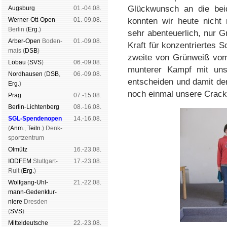
Glückwunsch an die beid
Augs­burg
01.-04.08.
Werner-Ott-Open
01.-09.08.
konnten wir heute nicht 
Ber­lin (
Erg.
)
sehr abenteuerlich, nur 
Arber-Open
Boden­
01.-09.08.
Kraft für konzentriertes
mais (
DSB
)
zweite von Grünweiß vom 
Lö­bau
(
SVS
)
06.-09.08.
munterer Kampf mit uns
Nord­hau­sen
(
DSB
,
06.-09.08.
entscheiden und damit den
Erg.
)
noch einmal unsere Crack
Prag
07.-15.08.
Berlin-Lich­ten­berg
08.-16.08.
SGL-Spenden­open
14.-16.08.
(
Anm.
,
Teiln.
) Denk­
sport­zen­trum
Ol­mütz
16.-23.08.
IODFEM
Stutt­gart-
17.-23.08.
Ruit (
Erg.
)
Wolf­gang-Uhl­
21.-22.08.
mann-Ge­denk­tur­
niere
Dres­den
(
SVS
)
Mit­tel­deu­tsche
22.-23.08.