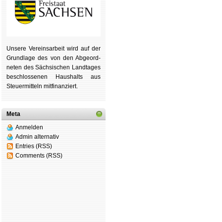
Unsere Ver­eins­ar­beit wird auf der
Grund­lage des von den Ab­ge­ord­
ne­ten des Säch­si­schen Land­tages
be­schlos­se­nen Haus­halts aus
Steu­er­mitteln mit­fi­nan­ziert.
Meta
Anmelden
Admin alternativ
Entries (RSS)
Comments (RSS)