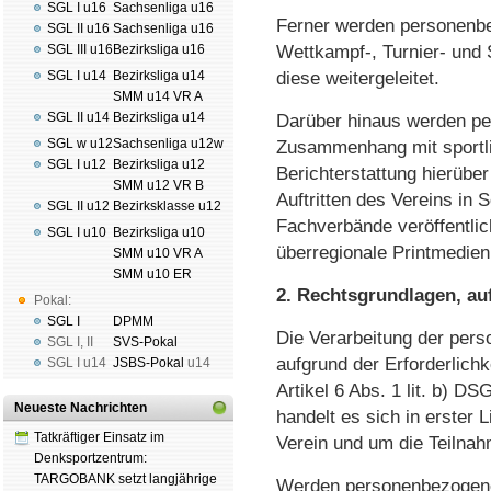
SGL I u16
Sachsenliga u16
Ferner werden personenb
SGL II u16
Sachsenliga u16
SGL III u16
Bezirksliga u16
Wettkampf-, Turnier- und 
SGL I u14
Bezirksliga u14
diese weitergeleitet.
SMM u14 VR A
SGL II u14
Bezirksliga u14
Darüber hinaus werden p
SGL w u12
Sachsenliga u12w
Zusammenhang mit sportli
SGL I u12
Bezirksliga u12
Berichterstattung hierüber
SMM u12 VR B
Auftritten des Vereins in 
SGL II u12
Bezirksklasse u12
Fachverbände veröffentlich
SGL I u10
Bezirksliga u10
überregionale Printmedien 
SMM u10 VR A
SMM u10 ER
2. Rechtsgrundlagen, auf
Pokal:
SGL I
DPMM
Die Verarbeitung der pers
SGL I
,
II
SVS-Pokal
aufgrund der Erforderlich
SGL I
u14
JSBS-Pokal
u14
Artikel 6 Abs. 1 lit. b) D
Neueste Nachrichten
handelt es sich in erster 
Tatkräftiger Einsatz im
Verein und um die Teilna
Denksportzentrum:
TARGOBANK setzt langjährige
Werden personenbezogene