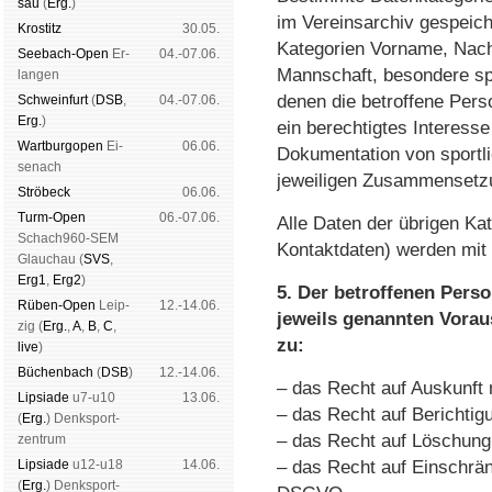
sau
(
Erg.
)
im Vereinsarchiv gespeich
Kros­titz
30.05.
Kategorien Vorname, Nach
See­bach-Open
Er­
04.-07.06.
Mannschaft, besondere spo
lan­gen
denen die betroffene Pers
Schwein­furt
(
DSB
,
04.-07.06.
Erg.
)
ein berechtigtes Interesse
Wart­burg­open
Ei­
06.06.
Dokumentation von sportli
se­nach
jeweiligen Zusammensetz
Strö­beck
06.06.
Turm-Open
06.-07.06.
Alle Daten der übrigen Kat
Schach960-SEM
Kontaktdaten) werden mit 
Glau­chau (
SVS
,
Erg1
,
Erg2
)
5. Der betroffenen Perso
Rüben-Open
Leip­
12.-14.06.
jeweils genannten Vora
zig (
Erg.
,
A
,
B
,
C
,
zu:
live
)
Büchen­bach
(
DSB
)
12.-14.06.
– das Recht auf Auskunft
Lipsiade
u7-u10
13.06.
– das Recht auf Berichti
(
Erg.
) Denk­sport­
– das Recht auf Löschung
zen­trum
Lipsiade
u12-u18
14.06.
– das Recht auf Einschrän
(
Erg.
) Denk­sport­