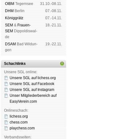
OIBM
Tegern­see
31.10.-08.11.
DHM
Ber­lin
07.-08.11.
König­grätz
07.-14.11.
SEM
&
Frauen-
18.-21.11.
SEM
Dip­pol­dis­wal­
de
DSAM
Bad Wil­dun­
19.-22.11.
gen
Schachlinks
Unsere SGL online:
Unsere SGL auf li­chess.org
Unsere SGL auf Face­book
Unsere SGL auf Insta­gram
Unser Mitgliederbereich auf
EasyVerein.com
Onlineschach:
lichess.org
chess.com
playchess.com
Verbandsseiten: