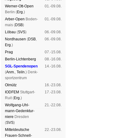
Werner-Ott-Open
01.-09.08.
Ber­lin (
Erg.
)
Arber-Open
Boden­
01.-09.08.
mais (
DSB
)
Lö­bau
(
SVS
)
06.-09.08.
Nord­hau­sen
(
DSB
,
06.-09.08.
Erg.
)
Prag
07.-15.08.
Berlin-Lich­ten­berg
08.-16.08.
SGL-Spenden­open
14.-16.08.
(
Anm.
,
Teiln.
) Denk­
sport­zen­trum
Ol­mütz
16.-23.08.
IODFEM
Stutt­gart-
17.-23.08.
Ruit (
Erg.
)
Wolf­gang-Uhl­
21.-22.08.
mann-Ge­denk­tur­
niere
Dres­den
(
SVS
)
Mit­tel­deu­tsche
22.-23.08.
Frauen-Schnell­