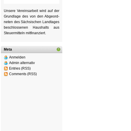
Unsere Ver­eins­ar­beit wird auf der
Grund­lage des von den Ab­ge­ord­
ne­ten des Säch­si­schen Land­tages
be­schlos­se­nen Haus­halts aus
Steu­er­mitteln mit­fi­nan­ziert.
Meta
Anmelden
Admin alternativ
Entries (RSS)
Comments (RSS)