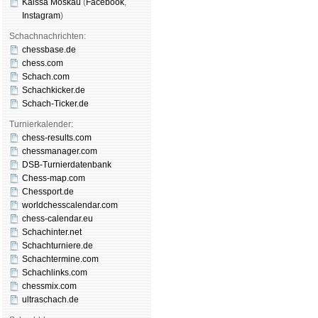
Kaissa Moskau
(
Face­book
,
Insta­gram
)
Schachnachrichten:
chessbase.de
chess.com
Schach.com
Schachkicker.de
Schach-Ticker.de
Turnierkalender:
chess-results.com
chessmanager.com
DSB-Turnierdatenbank
Chess-map.com
Chessport.de
worldchesscalendar.com
chess-calendar.eu
Schachinter.net
Schachturniere.de
Schachtermine.com
Schachlinks.com
chessmix.com
ultraschach.de