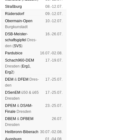
Schachgemeinschaft Leipzig
Straß­burg
08.-12.07.
Mitgliedschaft
|
Vereinsheim
Rüders­dorf
09.-12.07.
schluss
|
Daten­schutz­er­klä­r
Ober­main-Open
10.-12.07.
Burg­kun­stadt
DSB-Meister­
16.-26.07.
schafts­gipfel
Dres­
den (
SVS
)
Pardu­bice
16.07.-02.08.
Schach960-DEM
17.-19.07.
Dres­den (
Erg1
,
Erg2
)
DEM
&
DFEM
Dres­
17.-25.07.
den
DSenEM
ü50 & ü65
17.-25.07.
Dres­den
DPEM
&
DSAM-
23.-25.07.
Finale
Dres­den
DBEM
&
DFBEM
26.07.
Dres­den
Heil­bronn-Bi­ber­ach
30.07.-02.08.
Augs­burg
01.-04.08.