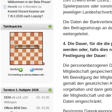
zum Erwerb einer Lizenz, 
Willkommen in der Beta-Phase!
Spielerpasses oder sonst
Henrik
vor 4 Monaten zu
Kommt Vincent Keymer am
jeweiligen Landesfachver
7./8.3.2026 nach Leipzig?
Die Daten der Bankverbin
Taktikquickie
des Beitragseinzugs an da
weitergeleitet.
4. Die Dauer, für die d
werden oder, falls dies n
Festlegung der Dauer:
Die personenbezogenen Da
Mitgliedschaft gespeichert
Mit Beendigung der Mitgli
gemäß den gesetzlichen A
vorgehalten und dann gelö
Turniere 1. Halbjahr 2026
der Mitgliedschaft und de
DEM
u8-u18, u25
23.-31.05.
Daten eingeschränkt.
Wil­lin­gen
Offene BEM Des­
29.-31.05.
Bestimmte Datenkategori