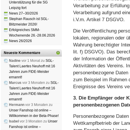
Unterstützung für die SG
Verarbeitung zur Erfüllung 
Leipzig fort
Verarbeitung aufgrund einer
News 27–30/2026
Stephan Rausch ist SGL-
i.V.m. Artikel 7 DSGVO.
Blitzmeister 2026!
Erfolgreiches SMM-
Die Veröffentlichung pers
Wochenende 26.-28.06.2026
lokalen, regionalen oder ü
News 26/2026
Wahrung berechtigter Inter
lit. f) DSGVO). Das berech
Neueste Kommentare
der Information der Öffent
Nadine
vor 1 Monat zu
SGL-
Aktivitäten des Vereins.
Talent Laertes Neuhoff mit 16
Jahren zum FIDE-Meister
personenbezogene Daten ei
ernannt!
zum Beispiel im Rahmen de
Marcus
vor 3 Monaten zu
SGL-
Ereignisse des Vereins ver
Talent Laertes Neuhoff mit 16
Jahren zum FIDE-Meister
3. Die Empfänger oder 
ernannt!
personenbezogenen Dat
Hermann
vor 3 Monaten zu
Unser Fanshop ist online –
Personenbezogene Daten de
Willkommen in der Beta-Phase!
Isabel
vor 3 Monaten zu
Unser
Wettkampfbetrieb der Lan
Fanshop ist online –