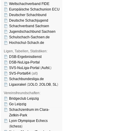
Weltschachverband FIDE
Europäische Schachunion ECU
Deutscher Schachbund
Deutsche Schachjugend
Schachverband Sachsen
Jugendschachbund Sachsen
Schulschach-Sachsen.de
Hochschul-Schach.de
Ligen, Tabellen, Statistiken:
DSB-Ergebnisdienst
DSB-NuLiga-Portal
SVS-NuLiga-Portal
(
Aufst.
)
SVS-Portal64
(alt)
Schachbundesliga.de
Ligaorakel
(
1OLO
,
2OLOB
,
SL
)
Vereinsfreundschaften:
Bridgeclub Leipzig
Go Leipzig
Schachzentrum im Clara-
Zetkin-Park
Lyon Olympique Echecs
(
lichess
)