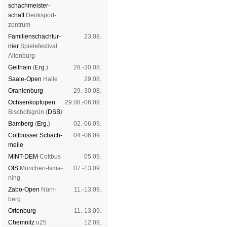
schach­meis­ter­
schaft
Denk­sport­
zen­trum
Familien­schach­tur­
23.08.
nier
Spiele­fes­ti­val
Al­ten­burg
Geit­hain
(
Erg.
)
28.-30.08.
Saale-Open
Halle
29.08.
Oranien­burg
29.-30.08.
Och­sen­kopf­open
29.08.-06.09.
Bischofs­grün (
DSB
)
Bam­berg
(
Erg.
)
02.-06.09.
Cott­busser Schach­
04.-06.09.
meile
MINT-DEM
Cott­bus
05.09.
OIS
Mün­chen-Is­ma­
07.-13.09.
ning
Zabo-Open
Nürn­
11.-13.09.
berg
Orten­burg
11.-13.09.
Chem­nitz
u25
12.09.