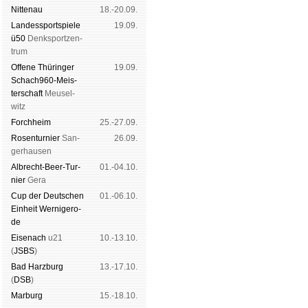
Nitte­nau
18.-20.09.
Landes­sport­spiele
19.09.
ü50
Denk­sport­zen­
trum
Offene Thü­rin­ger
19.09.
Schach960-Meis­
ter­schaft
Meu­sel­
witz
Forch­heim
25.-27.09.
Rosen­tur­nier
San­
26.09.
ger­hau­sen
Albrecht-Beer-Tur­
01.-04.10.
nier
Ge­ra
Cup der Deut­schen
01.-06.10.
Ein­heit
Wer­ni­ge­ro­
de
Eise­nach
u21
10.-13.10.
(
JSBS
)
Bad Harz­burg
13.-17.10.
(
DSB
)
Mar­burg
15.-18.10.