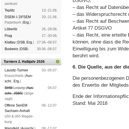
DSGVO,
zen­trum
– das Recht auf Datenübe
Tep­litz
13.-21.06.
– das Widerspruchsrecht 
DSEM
&
DFSEM
20.-21.06.
– das Recht auf Beschwer
Pader­born (
Erg.
)
Artikel 77 DSGVO
Lö­be­ritz
26.-28.06.
– das Recht, eine erteilte 
Prag
27.-30.06.
können, ohne dass die Re
Klat­tau
(
DSB
,
Erg.
)
27.06.-08.07.
Einwilligung bis zum Wider
Bud­weis
(
DSB
)
30.06.-08.07.
berührt wird.
Turniere 2. Halbjahr 2026
6. Die Quelle, aus der 
Lau­sitz-Tur­nier
03.-05.07.
Krausch­witz (
Aus­
Die personenbezogenen D
schr.
,
Erg.
)
des Erwerbs der Mitglieds
SHM
Leip­zig (
Aus­
04.07.
schr.
,
JSBS
)
(ab­ge­
Ende der Informationspflic
sagt)
Stand: Mai 2018
Offene SenEM
06.-12.07.
Sach­sen-An­halt
ü50 & ü65 Mag­de­
burg
Mans­feld
(
Aus­schr.
)
08.-12.07.