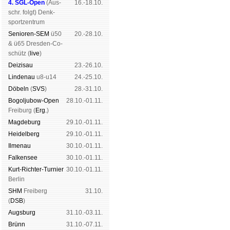
4. SGL-Open
(
Aus­
16.-18.10.
schr. folgt
) Denk­
sport­zen­trum
Senioren-SEM
ü50
20.-28.10.
& ü65 Dres­den-Co­
schütz (
live
)
Dei­zi­sau
23.-26.10.
Lin­de­nau
u8-u14
24.-25.10.
Dö­beln
(
SVS
)
28.-31.10.
Bogoljubow-Open
28.10.-01.11.
Frei­burg (
Erg.
)
Mag­de­burg
29.10.-01.11.
Hei­del­berg
29.10.-01.11.
Il­me­nau
30.10.-01.11.
Fal­ken­see
30.10.-01.11.
Kurt-Rich­ter-Tur­nier
30.10.-01.11.
Ber­lin
SHM
Frei­berg
31.10.
(
DSB
)
Augs­burg
31.10.-03.11.
Brünn
31.10.-07.11.