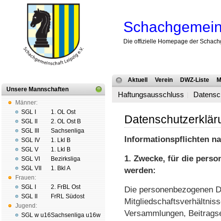
Schachgemeins
Die offizielle Homepage der Schach
Aktuell
Verein
DWZ-Liste
M
Unsere Mannschaften
Haftungsausschluss
Datensc
Männer:
SGL I
1. OL Ost
Datenschutzerklär
SGL II
2. OL Ost B
SGL III
Sachsenliga
Informationspflichten n
SGL IV
1. Lkl B
SGL V
1. Lkl B
1. Zwecke, für die pers
SGL VI
Bezirksliga
SGL VII
1. Bkl A
werden:
Frauen:
SGL I
2. FrBL Ost
Die personenbezogenen Da
SGL II
FrRL Südost
Mitgliedschaftsverhältniss
Jugend:
Versammlungen, Beitragse
SGL w u16
Sachsenliga u16w