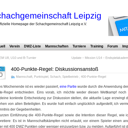
hachgemeinschaft Leipzig
ffizielle Homepage der Schachgemeinschaft Leipzig e.V.
uell
Verein
DWZ-Liste
Mannschaften
Turniere
Training
Forum
Imp
EM U8, U10 und B-Turnier
Update – Mission U14 – Endspielakadem
400-Punkte-Regel: Diskussionsanstoß
n.
0
Mannschaft
,
Punktspiel
,
Schach
,
Spielbetrieb
;
400-Punkte-Regel
es Wochenende ist es wieder passiert,
eine Partie
wurde durch die Anwendung der
te-Regel entschieden. Eins vorab, ich möchte weder diesen Wettkampf noch 
deine konkrete Entscheidung zur Diskussion stellen, die aktuelle Lage erzwingt 
hen von allen Beteiligten. Es wurde halt einfach unglücklich aufgestellt, ich verm
nntnis der Gegebenheiten.
urzen Einführung die 400-Punkte-Regel sowie die Intention dieser Regel, wie i
pretiere: Es ist in Mannschaftskämpfen nicht erlaubt, vor einem Spieler einen a
er mit 400 DWZ Punkten oder weniger einzusetzen bzw. zu melden. Aufgeführt ist d