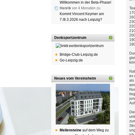
Willkommen in der Beta-Phase!
Henrik
vor 4 Monaten zu
Tea
170
Kommt Vincent Keymer am
160
7./8.3.2026 nach Leipzig?
230
220
210
200
Denksportzentrum
190
180
Dur
Bridge-Club-Leipzig.de
gle
Go-Leipzig.de
kön
Nat
es 
Neues vom Vereinsheim
als
wir
Nun
lie
jun
Auf
Die
unt
zum
Str
Mei­len­stei­ne
auf dem Weg zu
ung
ich