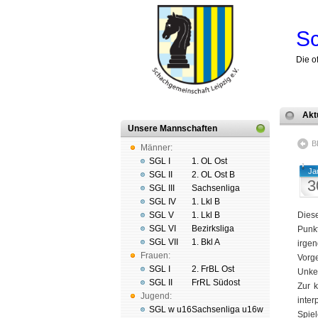
Sc
Die o
Akt
Unsere Mannschaften
B
Männer:
SGL I
1. OL Ost
Ja
SGL II
2. OL Ost B
3
SGL III
Sachsenliga
SGL IV
1. Lkl B
SGL V
1. Lkl B
Dies
SGL VI
Bezirksliga
Punk
SGL VII
1. Bkl A
irgen
Frauen:
Vorge
SGL I
2. FrBL Ost
Unke
SGL II
FrRL Südost
Zur k
Jugend:
inter
SGL w u16
Sachsenliga u16w
Spiel