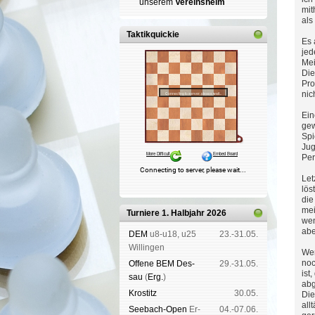
un­se­rem
Ver­eins­heim
mit
als
Taktikquickie
Es 
jed
Mei
Die
Pro
nich
Ein
gew
Spi
Jug
Per
Let
lös
die
mei
Turniere 1. Halbjahr 2026
wen
abe
DEM
u8-u18, u25
23.-31.05.
Wil­lin­gen
Wen
noc
Offene BEM Des­
29.-31.05.
ist
sau
(
Erg.
)
abg
Kros­titz
30.05.
Die
all
See­bach-Open
Er­
04.-07.06.