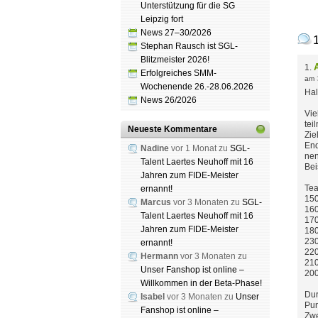
Unterstützung für die SG
Leipzig fort
News 27–30/2026
Stephan Rausch ist SGL-
Blitzmeister 2026!
1.
Erfolgreiches SMM-
am
Wochenende 26.-28.06.2026
Hal
News 26/2026
Vie
tei
Neueste Kommentare
Zie
End
Nadine
vor 1 Monat zu
SGL-
nen
Talent Laertes Neuhoff mit 16
Bei
Jahren zum FIDE-Meister
Tea
ernannt!
150
Marcus
vor 3 Monaten zu
SGL-
160
Talent Laertes Neuhoff mit 16
170
Jahren zum FIDE-Meister
180
230
ernannt!
220
Hermann
vor 3 Monaten zu
210
Unser Fanshop ist online –
200
Willkommen in der Beta-Phase!
Dur
Isabel
vor 3 Monaten zu
Unser
Pun
Fanshop ist online –
Zwe