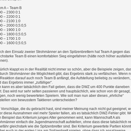
m A – Team B
0 – 2300 0:1
0 – 2200 0:1
0 – 2100 1:0
0 – 2000 0,5:0,5
0 – 1900 1:0
0 – 1800 0,5:0,5
0 – 1700 1:0
0 – 1600 0,5:0,5
ch den Einsatz zweier Strohmänner an den Spitzenbrettern hat Team A gegen das
ichstarke Team B einen komfortablen Sieg eingefahren (hätte noch höher ausfallen
nen).
ürlich klappt es in der Realität nicht immer so schön, aber die Beispiele zeigen, da
durch Strohmänner die Möglichkeit gibt, das Ergebnis stark zu verfälschen. Wenn 
 Reaktion darauf auch noch Team B anfängt, die Aufstellung beliebig zu verändern,
d das Ergebnis immer „zufälliger“.
 kann es aber tatsächlich den Fall geben, dass die DWZ um 400 Punkte daneben
gt. Das wird nur sehr selten passieren und hauptsächlich, wie schon von dir gesagt,
gen, noch wenig bewerteten Spielern. Wie soll man nun aber dieses „ehrliche“
stellen von bewusstem Taktieren unterscheiden?
 Vorschläge, die du gebracht hast, sind meiner Meinung nach nicht gut geeignet, w
er diese Ausnahmen viel mehr Spieler fallen, als es tatsächlich DWZ-Fehler gibt. 
 Beispiel das Kriterium junges Alter genommen wird, kann Mannschaft A als
ohmänner einfach die Jugendmannschaft aufstellen, ohne dass diese tatsächlich re
efähr gleichstark wie die Spitzenbretter sind. Bei Kriterium gewertete Partien könn
 bei euch in der ersten Liga am Spitzenbrett spielen, ohne dass ich ansatzweise