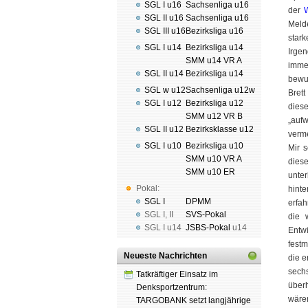
SGL I u16
Sachsenliga u16
der
SGL II u16
Sachsenliga u16
Melde
SGL III u16
Bezirksliga u16
stark
SGL I u14
Bezirksliga u14
Irge
SMM u14 VR A
imme
SGL II u14
Bezirksliga u14
bewu
SGL w u12
Sachsenliga u12w
Bret
SGL I u12
Bezirksliga u12
dies
SMM u12 VR B
„auf
SGL II u12
Bezirksklasse u12
verm
SGL I u10
Bezirksliga u10
Mir 
SMM u10 VR A
dies
SMM u10 ER
unter
Pokal:
hinte
SGL I
DPMM
erfa
SGL I
,
II
SVS-Pokal
die 
SGL I
u14
JSBS-Pokal
u14
Entw
festm
Neueste Nachrichten
die e
sech
Tatkräftiger Einsatz im
über
Denksportzentrum:
wäre
TARGOBANK setzt langjährige