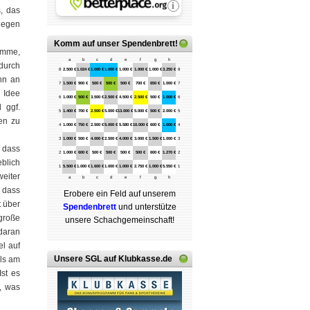
s, das
 gegen
Komm auf
unser Spendenbrett
!
omme,
a
b
c
d
e
f
g
h
durch
8
2.500 €
1.024 €
1.000 €
1.000 €
1.000 €
1.000 €
1.000 €
3.250 €
8
nn an
7
1.500 €
900 €
500 €
500 €
500 €
700 €
650 €
1.000 €
7
 Idee
6
1.000 €
500 €
3.500 €
2.500 €
4.500 €
2.500 €
500 €
1.000 €
6
 ggf.
5
1.400 €
700 €
2.500 €
5.000 €
13.000 €
5.000 €
500 €
2.000 €
5
en zu
4
1.000 €
750 €
2.500 €
5.000 €
5.580 €
10.000 €
600 €
1.000 €
4
3
1.000 €
500 €
4.000 €
2.500 €
4.000 €
3.000 €
1.500 €
1.000 €
3
 dass
2
1.000 €
600 €
500 €
500 €
500 €
500 €
600 €
1.270 €
2
blich
1
5.500 €
1.000 €
1.600 €
1.000 €
1.000 €
2.750 €
1.000 €
5.550 €
1
weiter
a
b
c
d
e
f
g
h
, dass
Erobere ein Feld auf unserem
 über
Spenden­brett
und unterstütze
große
unsere Schach­ge­mein­schaft!
daran
el auf
Unsere SGL auf Klubkasse.de
als am
st es
, was