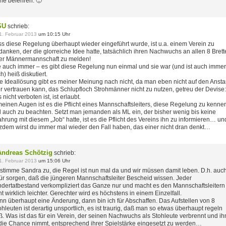
ne belehren. 🙂
SU
schrieb:
1. Februar 2013
um 10:15 Uhr
s diese Regelung überhaupt wieder eingeführt wurde, ist u.a. einem Verein zu
danken, der die glorreiche Idee hatte, tatsächlich ihren Nachwuchs an allen 8 Brett
er Männermannschaft zu melden!
 auch immer – es gibt diese Regelung nun einmal und sie war (und ist auch immer
h) heiß diskutiert.
e Ideallösung gibt es meiner Meinung nach nicht, da man eben nicht auf den Anst
er vertrauen kann, das Schlupfloch Strohmänner nicht zu nutzen, getreu der Devise:
 nicht verboten ist, ist erlaubt.
meinen Augen ist es die Pflicht eines Mannschaftsleiters, diese Regelung zu kenne
 auch zu beachten. Setzt man jemanden als ML ein, der bisher wenig bis keine
ahrung mit diesem „Job“ hatte, ist es die Pflicht des Vereins ihn zu informieren… un
tzdem wirst du immer mal wieder den Fall haben, das einer nicht dran denkt…
Andreas Schötzig
schrieb:
1. Februar 2013
um 15:06 Uhr
 stimme Sandra zu, die Regel ist nun mal da und wir müssen damit leben. D.h. auc
ür sorgen, daß die jüngeren Mannschaftsleiter Bescheid wissen. Jeder
dertatbestand verkompliziert das Ganze nur und macht es den Mannschaftsleitern
ht wirklich leichter. Gerechter wird es höchstens in einem Einzelfall.
n überhaupt eine Änderung, dann bin ich für Abschaffen. Das Aufstellen von 8
ohleuten ist derartig unsportlich, es ist traurig, daß man so etwas überhaupt regeln
. Was ist das für ein Verein, der seinen Nachwuchs als Stohleute verbrennt und i
die Chance nimmt, entsprechend ihrer Spielstärke eingesetzt zu werden…