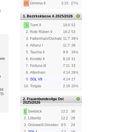
10.
Grimma II
3:15
27½
d
1. Bezirksklasse A
2025/2026
1.
Turm II
18:0
52
2.
Rote Rüben II
16:2
53
3.
Falkenhain/Oschatz
11:7
39½
4.
Allianz I
11:7
39
5.
Taucha II
9:9
34½
 wie
6.
Krostitz II
8:10
31
7.
Fortuna III
7:11
33
8.
Altenhain
4:14
28½
n
9.
SGL VII
4:14
27
10.
Torgau
2:16
20½
ht
TO-
2. Frauenbundesliga Ost
2025/2026
1.
Seeblick
12:2
30
2.
Löberitz
12:2
28
3.
Grünweiß Dresden
9:5
24
4.
SGL I
7:7
19