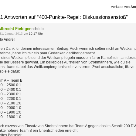
verfasst von
An
11 Antworten auf “400-Punkte-Regel: Diskussionsanstoß”
Albrecht Fiebiger
schrieb:
31. Januar 2013
um 10:17 Uhr
lo André!
len Dank für deinen interessanten Beitrag. Auch wenn ich selber nicht an Wettkäm
lnehme, habe ich mir ein paar Gedanken darüber gemacht.
l eines Wettkampfes und der Wettkampfregeln muss ein fairer Kampf sein, an dess
e der Bessere gewinnt. Ein beliebiges Aufstellen von Strohmännern, wie du sie
nst, kann dabei das Wettkampfergebnis sehr verzerren. Zwei anschauliche, fiktive
spiele dafür:
m A – Team B
0 – 2500 0:1
0 – 2400 0:1
0 – 2300 0:1
0 – 2200 0:1
0 – 2100 1:0
0 – 2000 1:0
0 – 1900 1:0
0 – 1800 1:0
ch exzessiven Einsatz von Strohmännern hat Team A gegen das im Schnitt 200 D
kte höhere Team B ein Unentschieden erreicht.
ites Beispiel: