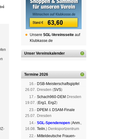
dré
Unsere
SGL-Ver­eins­sei­te
auf
Klubkasse.de
pfen
Unser Vereinskalender
en
Termine 2026
16.-
DSB-Meister­schafts­gipfel
26.07.
Dres­den (
SVS
)
17.-
Schach960-DEM
Dres­den
19.07.
(
Erg1
,
Erg2
)
23.-
DPEM
&
DSAM-Finale
25.07.
Dres­den
14.-
SGL-Spenden­open
(
Anm.
,
WZ-
16.08.
Teiln.
) Denk­sport­zen­trum
22.-
Mit­tel­deu­tsche Frauen-