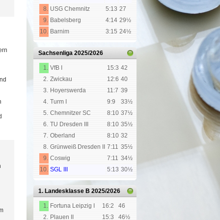
8.
USG Chemnitz
5:13
27
9.
Babelsberg
4:14
29½
10.
Barnim
3:15
24½
ern
Sachsenliga
2025/2026
1.
VfB I
15:3
42
2.
Zwickau
12:6
40
and
3.
Hoyerswerda
11:7
39
n
4.
Turm I
9:9
33½
5.
Chemnitzer SC
8:10
37½
d
6.
TU Dresden III
8:10
35½
7.
Oberland
8:10
32
8.
Grünweiß Dresden II
7:11
35½
9.
Coswig
7:11
34½
h
10.
SGL III
5:13
30½
1. Landesklasse B
2025/2026
1.
Fortuna Leipzig I
16:2
46
hm
2.
Plauen II
15:3
46½