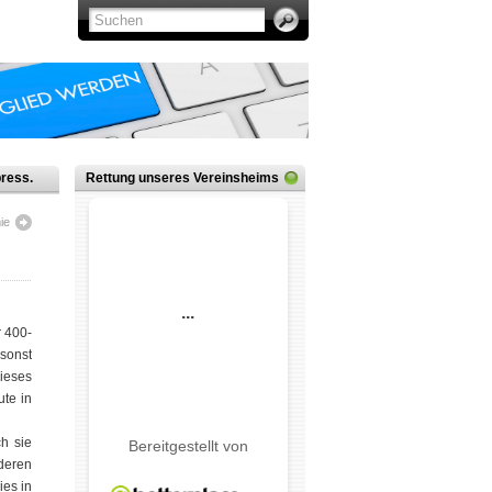
ress.
Rettung unseres Vereinsheims
ie
 400-
sonst
dieses
ute in
ch sie
nderen
ies in