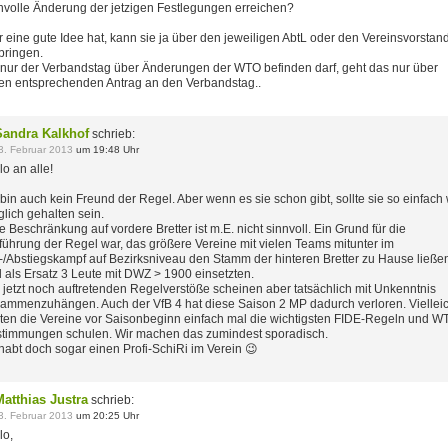
nvolle Änderung der jetzigen Festlegungen erreichen?
 eine gute Idee hat, kann sie ja über den jeweiligen AbtL oder den Vereinsvorstan
bringen.
nur der Verbandstag über Änderungen der WTO befinden darf, geht das nur über
en entsprechenden Antrag an den Verbandstag..
Sandra Kalkhof
schrieb:
3. Februar 2013
um 19:48 Uhr
lo an alle!
 bin auch kein Freund der Regel. Aber wenn es sie schon gibt, sollte sie so einfach
lich gehalten sein.
e Beschränkung auf vordere Bretter ist m.E. nicht sinnvoll. Ein Grund für die
führung der Regel war, das größere Vereine mit vielen Teams mitunter im
-/Abstiegskampf auf Bezirksniveau den Stamm der hinteren Bretter zu Hause ließe
 als Ersatz 3 Leute mit DWZ > 1900 einsetzten.
 jetzt noch auftretenden Regelverstöße scheinen aber tatsächlich mit Unkenntnis
ammenzuhängen. Auch der VfB 4 hat diese Saison 2 MP dadurch verloren. Vielleic
lten die Vereine vor Saisonbeginn einfach mal die wichtigsten FIDE-Regeln und W
timmungen schulen. Wir machen das zumindest sporadisch.
 habt doch sogar einen Profi-SchiRi im Verein 😉
Matthias Justra
schrieb:
3. Februar 2013
um 20:25 Uhr
lo,