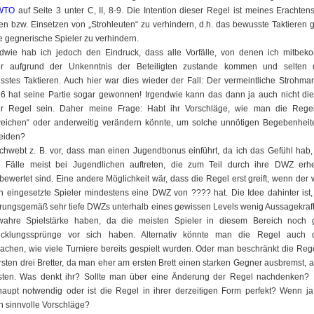
WTO
auf Seite 3 unter C, II, 8-9. Die Intention dieser Regel ist meines Erachten
n bzw. Einsetzen von „Strohleuten“ zu verhindern, d.h. das bewusste Taktieren
e gegnerische Spieler zu verhindern.
ndwie hab ich jedoch den Eindruck, dass alle Vorfälle, von denen ich mitbek
r aufgrund der Unkenntnis der Beteiligten zustande kommen und selten 
sstes Taktieren. Auch hier war dies wieder der Fall: Der vermeintliche Strohma
t 6 hat seine Partie sogar gewonnen! Irgendwie kann das dann ja auch nicht die
er Regel sein. Daher meine Frage: Habt ihr Vorschläge, wie man die Regel
weichen“ oder anderweitig verändern könnte, um solche unnötigen Begebenheit
eiden?
schwebt z. B. vor, dass man einen Jugendbonus einführt, da ich das Gefühl hab,
e Fälle meist bei Jugendlichen auftreten, die zum Teil durch ihre DWZ erhe
bewertet sind. Eine andere Möglichkeit wär, dass die Regel erst greift, wenn der 
n eingesetzte Spieler mindestens eine DWZ von ???? hat. Die Idee dahinter ist
hrungsgemäß sehr tiefe DWZs unterhalb eines gewissen Levels wenig Aussagekraft
wahre Spielstärke haben, da die meisten Spieler in diesem Bereich noch 
icklungssprünge vor sich haben. Alternativ könnte man die Regel auch 
achen, wie viele Turniere bereits gespielt wurden. Oder man beschränkt die Reg
rsten drei Bretter, da man eher am ersten Brett einen starken Gegner ausbremst, 
sten. Was denkt ihr? Sollte man über eine Änderung der Regel nachdenken? I
haupt notwendig oder ist die Regel in ihrer derzeitigen Form perfekt? Wenn ja
n sinnvolle Vorschläge?