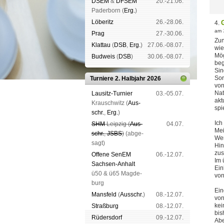
DSEM
&
DFSEM
20.-21.06.
Pader­born (
Erg.
)
Lö­be­ritz
26.-28.06.
4.
am
Prag
27.-30.06.
Zun
Klat­tau
(
DSB
,
Erg.
)
27.06.-08.07.
wie
Mög
Bud­weis
(
DSB
)
30.06.-08.07.
be
Sin
Sor
Turniere 2. Halbjahr 2026
von
Nat
Lau­sitz-Tur­nier
03.-05.07.
akt
Krausch­witz (
Aus­
spi
schr.
,
Erg.
)
Ich
SHM
Leip­zig (
Aus­
04.07.
Mei
schr.
,
JSBS
)
(ab­ge­
Wer
sagt)
Hin
zus
Offene SenEM
06.-12.07.
Im 
Sach­sen-An­halt
Ein
ü50 & ü65 Mag­de­
von
burg
Ein
Mans­feld
(
Aus­schr.
)
08.-12.07.
von
kei
Straß­burg
08.-12.07.
bis
Rüders­dorf
09.-12.07.
Abe