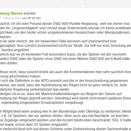
Georg Heinze
schrieb:
2. Februar 2013
um 08:18 Uhr
ächst: ich bin kein Freund dieser DWZ-400-Punkte-Regelung., weil sie immer mal
der für „Ungerechtigkeit“ und Unmut sorgt. Andererseits wüsste ich keine praktikab
lichkeit, um den leider schon vorgekommenen Auswüchsen oder Manipulationen 
gegnen.
d wir aber ehrlich: die mir bekannten Fälle beruhen auf Unwissenheit bzw.
glosigkeit. Nun schützt Unwissenheit nicht vor Strafe. Da hilft nur eine Schulung wi
 Sandra angeführt.
ürlich war es im konkreten Fall besonders krass, da der Spieler mit der nunmehr
uellen DWZ oder als Spieler ohne DWZ mit einer fiktiven DWZ 800 am 6.Brett hätte
elen dürfen.
 freue mich, dass sowohl André als auch die Kommentatoren hier sehr sachlich ihre
nung geschrieben haben.
 sich die Definition in der WTO ansieht und die in der Ausschreibung gegebenen
weise, der weiß, dass die Handhabung der Regel nicht so ganz einfach ist. Jede
ätzliche Regelung verkompliziert das weiter.
übrigen ist es so, dass die Mannschaftsmeldungen vor Beginn der Saison auf
haltung der Regel geprüft werden. Allerdings wird damit nicht einem späteren Eins
 regelwidrig eingesetzten Ersatzspielern vorgebeugt.
e Möglichkeit wäre analog wie in der Bundesliga oder Oberliga zu verfahren: Mel
 z.B. 16 Spielern, die nur spielen dürfen. Aber auch das hat Nachteile: es könnten
ne Zugänge eingesetzt werden und die Anzahl bleibt eben beschränkt. SGL X hatte
her bspw. schon über 20 Spieler eingesetzt.
r vielleicht lässt sich auf dieser Schiene unter Einbeziehung dieser Sachverhalte 