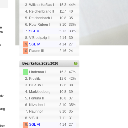
3.
Wilkau-Haßlau I
15:3
44½
4.
Reichenbrand II
11:7
40
5.
Reichenbach I
10:8
35
6.
Rote Rüben I
8:10
33½
le
7.
SGL V
5:13
33½
zu
8.
VfB Leipzig II
4:14
30
9.
SGL IV
4:14
27
e
10.
Plauen III
2:16
24
Bezirksliga
2025/2026
1.
Lindenau I
16:2
47½
2.
Krostitz I
12:6
42½
3.
BiBaBo I
12:6
38
4.
Markkleeberg
10:8
39
atz
5.
Fortuna II
10:8
37
6.
Kitzscher I
8:10
35½
dung
7.
Naunhof I
8:10
35
8.
VfB III
7:11
31
9.
SGL VI
4:14
27
eine