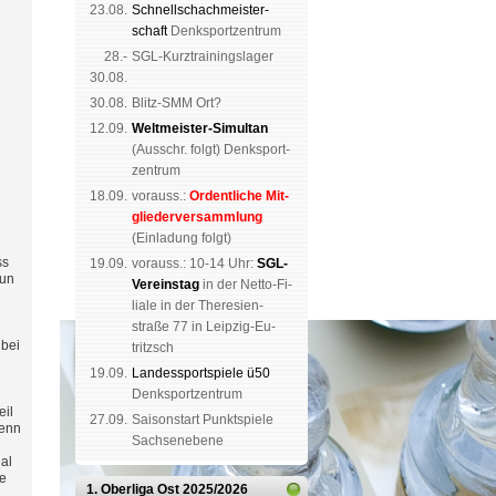
23.08.
Schnell­schach­meis­ter­
schaft
Denk­sport­zen­trum
28.-
SGL-Kurz­trai­nings­lager
30.08.
30.08.
Blitz-SMM Ort?
12.09.
Weltmeister-Simultan
(
Aus­schr. folgt
) Denk­sport­
zen­trum
18.09.
vorauss.:
Or­dent­li­che Mit­
glie­der­ver­samm­lung
(Ein­la­dung folgt)
ss
19.09.
vor­auss.: 10-14 Uhr:
SGL-
nun
Ver­eins­tag
in der Netto-Fi­
li­a­le in der The­re­sien­
straße 77 in Leip­zig-Eu­
 bei
tritzsch
19.09.
Landes­sport­spiele ü50
Denk­sport­zen­trum
eil
27.09.
Saison­start Punkt­spiele
Wenn
Sachsen­ebene
al
te
1. Oberliga Ost
2025/2026