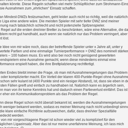
halten könnte. Diese Regeln schaffen viel mehr Schlüpflöcher zum Strohmann-Eins
 sie Ausnahmen zum „ehrlichen“ Einsatz schaffen.
an Mindest-DWZs festzumachen, geht leider auch nicht so richtig, weil die natürlich 
e Liga eine andere wäre. Die meisten Spieler mit sehr tiefer DWZ sind meiner
nung nach tatsächlich schlecht und nicht potenzielle Spitzenspieler.
 Regel auf die ersten drei/vier Bretter zu beschränken, wäre eine Alternative, die d
blem recht gut handhabt, auch wenn sie natürlich nur das Problem verringert, aber
t löst.
e Idee von mir wäre noch, dass der betreffende Spieler unter x Jahre alt, unter y
ertete Partien und eine einmalige Turnierperformance > DWZ des nominell stärke
elers – 100 haben muss. Es wird also bei noch nicht genügend gewerteten
endspielern eine Ausnahme gemacht, wenn diese mindestens einmal eine
formance erspielt haben, die ihre Brettplatzierung rechtfertigt.
zten Endes bleibt immer die Frage, ob man mit Ausnahmeregelungen das Problem
t oder komplizierter macht. Ein Vorteil der klaren 400-Punkte-Regel ohne Ausnahm
 schon sehr kulant ist (400 Punkte sind ein riesiger Abstand), ist, dass sie eben in 
sten Fällen greift und einfach zu handhaben ist. Natürlich kann es ärgerlich sein,
n man von ihr keine Kenntnis hat und dadurch einen Partieverlust einfährt. Das ist
r eher ein Kommunikationsproblem als das Problem der Regel.
n diese Regel schon nicht überall bekannt ist, werden die Ausnahmeregelungen
h weniger bekannt werden, sodass es meiner Meinung nach nicht unbedingt sinnv
, die klare einfache Richtlinie aufzuweichen, dafür, dass drei/vier Spezialfälle
edeckt werden.
 von mir vorgeschlagene Regel ist schon wieder viel zu kompliziert für den
täglichen Ligaeinsatz. Aber das ist nur meine unerfahrene Meinung, ich lass mich