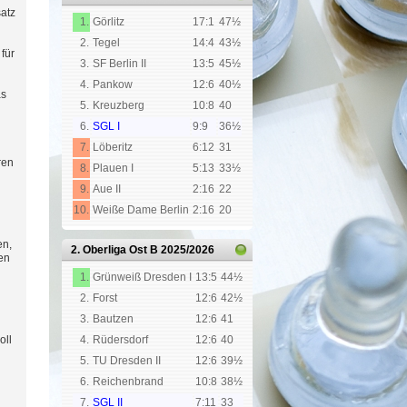
atz
1.
Görlitz
17:1
47½
2.
Tegel
14:4
43½
für
3.
SF Berlin II
13:5
45½
4.
Pankow
12:6
40½
as
5.
Kreuzberg
10:8
40
6.
SGL I
9:9
36½
7.
Löberitz
6:12
31
ren
8.
Plauen I
5:13
33½
9.
Aue II
2:16
22
10.
Weiße Dame Berlin
2:16
20
en,
2. Oberliga Ost B
2025/2026
den
1.
Grünweiß Dresden I
13:5
44½
2.
Forst
12:6
42½
3.
Bautzen
12:6
41
oll
4.
Rüdersdorf
12:6
40
5.
TU Dresden II
12:6
39½
6.
Reichenbrand
10:8
38½
7.
SGL II
7:11
33