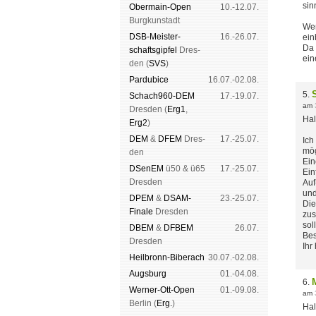
sin
Ober­main-Open
10.-12.07.
Burg­kun­stadt
Wer
DSB-Meister­
16.-26.07.
ein
Da 
schafts­gipfel
Dres­
ein
den (
SVS
)
Pardu­bice
16.07.-02.08.
5.
Schach960-DEM
17.-19.07.
am
Dres­den (
Erg1
,
Hal
Erg2
)
DEM
&
DFEM
Dres­
17.-25.07.
Ich
mög
den
Ein
DSenEM
ü50 & ü65
17.-25.07.
Ein
Dres­den
Auf
und
DPEM
&
DSAM-
23.-25.07.
Die
Finale
Dres­den
zus
sol
DBEM
&
DFBEM
26.07.
Bes
Dres­den
Ihr
Heil­bronn-Bi­ber­ach
30.07.-02.08.
Augs­burg
01.-04.08.
6.
Werner-Ott-Open
01.-09.08.
am
Ber­lin (
Erg.
)
Hal