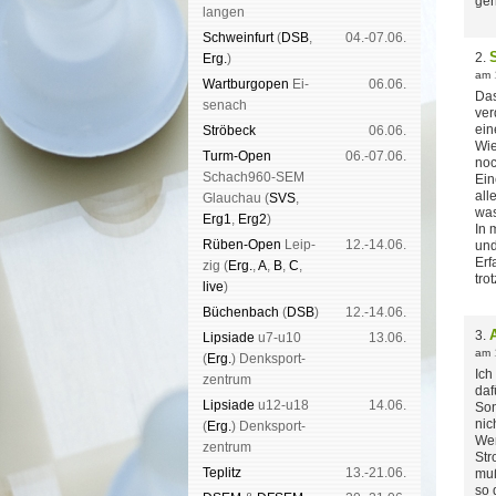
ger
lan­gen
Schwein­furt
(
DSB
,
04.-07.06.
2.
Erg.
)
am
Wart­burg­open
Ei­
06.06.
Das
se­nach
ver
ein
Strö­beck
06.06.
Wie
Turm-Open
06.-07.06.
noc
Schach960-SEM
Ein
all
Glau­chau (
SVS
,
was
Erg1
,
Erg2
)
In 
Rüben-Open
Leip­
12.-14.06.
und
Erf
zig (
Erg.
,
A
,
B
,
C
,
tro
live
)
Büchen­bach
(
DSB
)
12.-14.06.
3.
Lipsiade
u7-u10
13.06.
am
(
Erg.
) Denk­sport­
Ich
zen­trum
daf
Lipsiade
u12-u18
14.06.
Son
nic
(
Erg.
) Denk­sport­
Wen
zen­trum
Str
Tep­litz
13.-21.06.
muß
so 