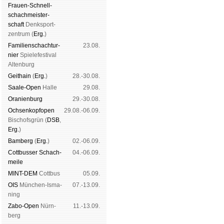
Frauen-Schnell­
schach­meis­ter­
schaft
Denk­sport­
zen­trum (
Erg.
)
Familien­schach­tur­
23.08.
nier
Spiele­fes­ti­val
Al­ten­burg
Geit­hain
(
Erg.
)
28.-30.08.
Saale-Open
Halle
29.08.
Oranien­burg
29.-30.08.
Och­sen­kopf­open
29.08.-06.09.
Bischofs­grün (
DSB
,
Erg.
)
Bam­berg
(
Erg.
)
02.-06.09.
Cott­busser Schach­
04.-06.09.
meile
MINT-DEM
Cott­bus
05.09.
OIS
Mün­chen-Is­ma­
07.-13.09.
ning
Zabo-Open
Nürn­
11.-13.09.
berg