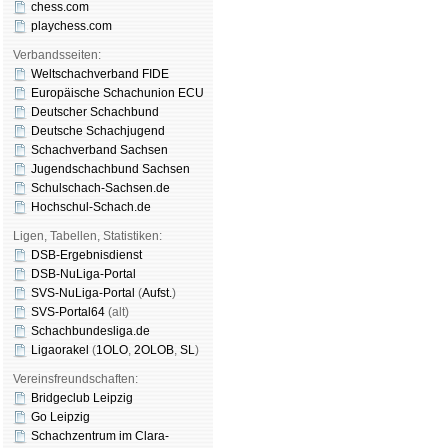
chess.com
playchess.com
Verbandsseiten:
Weltschachverband FIDE
Europäische Schachunion ECU
Deutscher Schachbund
Deutsche Schachjugend
Schachverband Sachsen
Jugendschachbund Sachsen
Schulschach-Sachsen.de
Hochschul-Schach.de
Ligen, Tabellen, Statistiken:
DSB-Ergebnisdienst
DSB-NuLiga-Portal
SVS-NuLiga-Portal
(
Aufst.
)
SVS-Portal64
(alt)
Schachbundesliga.de
Ligaorakel
(
1OLO
,
2OLOB
,
SL
)
Vereinsfreundschaften:
Bridgeclub Leipzig
Go Leipzig
Schachzentrum im Clara-