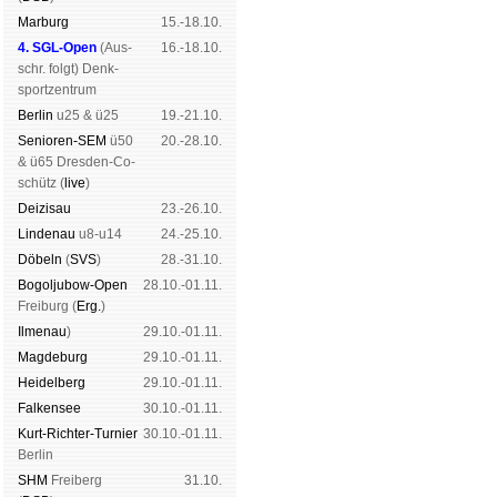
Mar­burg
15.-18.10.
4. SGL-Open
(
Aus­
16.-18.10.
schr. folgt
) Denk­
sport­zen­trum
Ber­lin
u25 & ü25
19.-21.10.
Senioren-SEM
ü50
20.-28.10.
& ü65 Dres­den-Co­
schütz (
live
)
Dei­zi­sau
23.-26.10.
Lin­de­nau
u8-u14
24.-25.10.
Dö­beln
(
SVS
)
28.-31.10.
Bogoljubow-Open
28.10.-01.11.
Frei­burg (
Erg.
)
Il­me­nau
)
29.10.-01.11.
Mag­de­burg
29.10.-01.11.
Hei­del­berg
29.10.-01.11.
Fal­ken­see
30.10.-01.11.
Kurt-Rich­ter-Tur­nier
30.10.-01.11.
Ber­lin
SHM
Frei­berg
31.10.