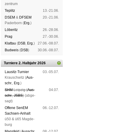
zen­trum
Tep­litz
13.-21.06.
DSEM
&
DFSEM
20.-21.06.
Pader­born (
Erg.
)
Lö­be­ritz
26.-28.06.
Prag
27.-30.06.
Klat­tau
(
DSB
,
Erg.
)
27.06.-08.07.
Bud­weis
(
DSB
)
30.06.-08.07.
Turniere 2. Halbjahr 2026
Lau­sitz-Tur­nier
03.-05.07.
Krausch­witz (
Aus­
schr.
,
Erg.
)
SHM
Leip­zig (
Aus­
04.07.
schr.
,
JSBS
)
(ab­ge­
sagt)
Offene SenEM
06.-12.07.
Sach­sen-An­halt
ü50 & ü65 Mag­de­
burg
Mans­feld
(
Aus­schr.
,
08.-12.07.