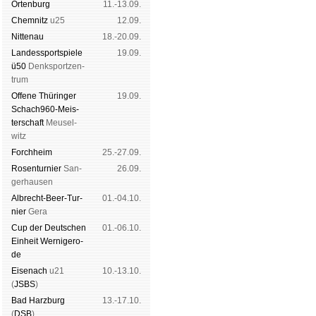
Orten­burg
11.-13.09.
Chem­nitz
u25
12.09.
Nitte­nau
18.-20.09.
Landes­sport­spiele
19.09.
ü50
Denk­sport­zen­
trum
Offene Thü­rin­ger
19.09.
Schach960-Meis­
ter­schaft
Meu­sel­
witz
Forch­heim
25.-27.09.
Rosen­tur­nier
San­
26.09.
ger­hau­sen
Albrecht-Beer-Tur­
01.-04.10.
nier
Ge­ra
Cup der Deut­schen
01.-06.10.
Ein­heit
Wer­ni­ge­ro­
de
Eise­nach
u21
10.-13.10.
(
JSBS
)
Bad Harz­burg
13.-17.10.
(
DSB
)