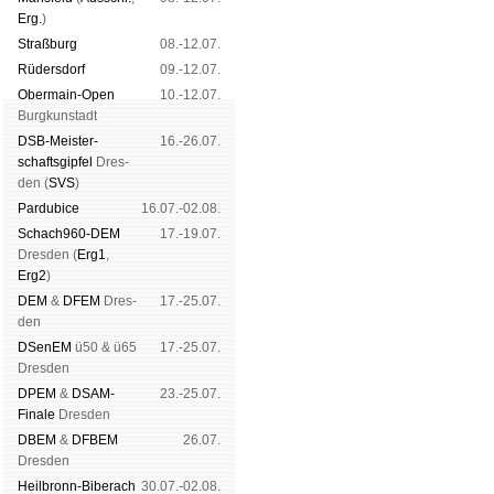
Erg.
)
Straß­burg
08.-12.07.
Rüders­dorf
09.-12.07.
Ober­main-Open
10.-12.07.
Burg­kun­stadt
DSB-Meister­
16.-26.07.
schafts­gipfel
Dres­
den (
SVS
)
Pardu­bice
16.07.-02.08.
Schach960-DEM
17.-19.07.
Dres­den (
Erg1
,
Erg2
)
DEM
&
DFEM
Dres­
17.-25.07.
den
DSenEM
ü50 & ü65
17.-25.07.
Dres­den
DPEM
&
DSAM-
23.-25.07.
Finale
Dres­den
DBEM
&
DFBEM
26.07.
Dres­den
Heil­bronn-Bi­ber­ach
30.07.-02.08.