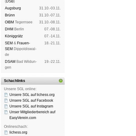
(
DSB
)
Augs­burg
31.10.-03.11.
Brünn
31.10.-07.11.
OIBM
Tegern­see
31.10.-08.11.
DHM
Ber­lin
07.-08.11.
König­grätz
07.-14.11.
SEM
&
Frauen-
18.-21.11.
SEM
Dip­pol­dis­wal­
de
DSAM
Bad Wil­dun­
19.-22.11.
gen
Schachlinks
Unsere SGL online:
Unsere SGL auf li­chess.org
Unsere SGL auf Face­book
Unsere SGL auf Insta­gram
Unser Mitgliederbereich auf
EasyVerein.com
Onlineschach:
lichess.org