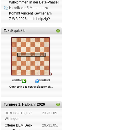
Willkommen in der Beta-Phase!
|
Vereinsheim
|
Spendenb
Henrik
vor 5 Monaten zu
er­klä­rung
Kommt Vincent Keymer am
7./8.3.2026 nach Leipzig?
Taktikquickie
Turniere 1. Halbjahr 2026
DEM
u8-u18, u25
23.-31.05.
Wil­lin­gen
Offene BEM Des­
29.-31.05.