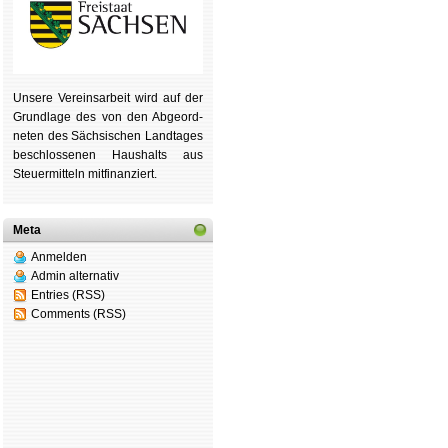
Unsere Ver­eins­ar­beit wird auf der
Grund­lage des von den Ab­ge­ord­
ne­ten des Säch­si­schen Land­tages
be­schlos­se­nen Haus­halts aus
Steu­er­mitteln mit­fi­nan­ziert.
Meta
Anmelden
Admin alternativ
Entries (RSS)
Comments (RSS)