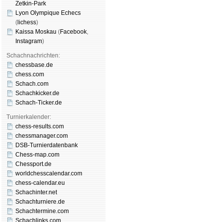
Zetkin-Park
Lyon Olympique Echecs
(
lichess
)
Kaissa Moskau
(
Face­book
,
Insta­gram
)
Schachnachrichten:
chessbase.de
chess.com
Schach.com
Schachkicker.de
Schach-Ticker.de
Turnierkalender:
chess-results.com
chessmanager.com
DSB-Turnierdatenbank
Chess-map.com
Chessport.de
worldchesscalendar.com
chess-calendar.eu
Schachinter.net
Schachturniere.de
Schachtermine.com
Schachlinks.com