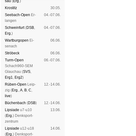
sau
(
Erg.
)
Kros­titz
30.05.
See­bach-Open
Er­
04.-07.06.
lan­gen
Schwein­furt
(
DSB
,
04.-07.06.
Erg.
)
Wart­burg­open
Ei­
06.06.
se­nach
Strö­beck
06.06.
Turm-Open
06.-07.06.
Schach960-SEM
Glau­chau (
SVS
,
Erg1
,
Erg2
)
Rüben-Open
Leip­
12.-14.06.
zig (
Erg.
,
A
,
B
,
C
,
live
)
Büchen­bach
(
DSB
)
12.-14.06.
Lipsiade
u7-u10
13.06.
(
Erg.
) Denk­sport­
zen­trum
Lipsiade
u12-u18
14.06.
(
Erg.
) Denk­sport­