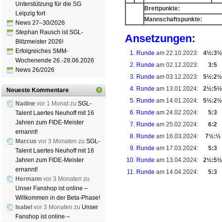
Unterstützung für die SG
Brettpunkte:
Leipzig fort
Mannschaftspunkte:
News 27–30/2026
Stephan Rausch ist SGL-
Ansetzungen
:
Blitzmeister 2026!
Erfolgreiches SMM-
1. Runde
am 22.10.2023:
4½:3½
Wochenende 26.-28.06.2026
2. Runde
am 02.12.2023:
3:5
News 26/2026
3. Runde
am 03.12.2023:
5½:2½
4. Runde
am 13.01.2024:
2½:5½
Neueste Kommentare
5. Runde
am 14.01.2024:
5½:2½
Nadine
vor 1 Monat zu
SGL-
6. Runde
am 24.02.2024:
5:3
Talent Laertes Neuhoff mit 16
Jahren zum FIDE-Meister
7. Runde
am 25.02.2024:
6:2
ernannt!
8. Runde
am 16.03.2024:
7½:½
Marcus
vor 3 Monaten zu
SGL-
9. Runde
am 17.03.2024:
5:3
Talent Laertes Neuhoff mit 16
Jahren zum FIDE-Meister
10. Runde
am 13.04.2024:
2½:5½
ernannt!
11. Runde
am 14.04.2024:
5:3
Hermann
vor 3 Monaten zu
Unser Fanshop ist online –
Willkommen in der Beta-Phase!
Isabel
vor 3 Monaten zu
Unser
Fanshop ist online –
Schachgemeinschaft Lei