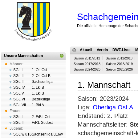
Schachgemeins
Die offizielle Homepage der Schach
Aktuell
Verein
DWZ-Liste
M
Unsere Mannschaften
Saison 2011/2012
Saison 2012/2013
Männer:
Saison 2017/2018
Saison 2018/2019
Saison 2024/2025
Saison 2025/2026
SGL I
1. OL Ost
SGL II
2. OL Ost B
SGL III
Sachsenliga
1. Mannschaft
SGL IV
1. Lkl B
SGL V
1. Lkl B
Saison: 2023/2024
SGL VI
Bezirksliga
SGL VII
1. Bkl A
Liga:
Oberliga Ost A
Frauen:
Endstand: 2. Platz
SGL I
2. FrBL Ost
SGL II
FrRL Südost
Mannschaftsleiter:
St
Jugend:
schachgemeinschaft-le
SGL w u16
Sachsenliga u16w