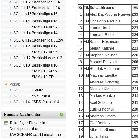
SGL I u16
Sachsenliga u16
Br.
Ttl.
Schachfreund
El
SGL II u16
Sachsenliga u16
SGL III u16
Bezirksliga u16
1
FM
Alex Dac-Vuong Nguyen
23
SGL I u14
Bezirksliga u14
2
FM
Christoph Natsidis
23
SMM u14 VR A
3
Laurin Haufe
22
SGL II u14
Bezirksliga u14
4
Leonard Richter
22
SGL w u12
Sachsenliga u12w
5
FM
Rainer Rösemann
22
SGL I u12
Bezirksliga u12
6
Stefan Kalkhof
22
SMM u12 VR B
7
FM
Stephan Rausch
22
SGL II u12
Bezirksklasse u12
8
Manuel Pietzsch
20
SGL I u10
Bezirksliga u10
9
FM
Hendrik Hoffmann
22
SMM u10 VR A
10
FM
Matthias Liedtke
22
SMM u10 ER
11
Andreas Schötzig
21
Pokal:
12
Dietmar Klemm
22
SGL I
DPMM
13
Markus Hentze
21
SGL I
,
II
SVS-Pokal
SGL I
u14
JSBS-Pokal
u14
14
Axel Scheibe
21
15
Lutz Kratochvil
22
Neueste Nachrichten
16
FM
Andreas Peters
22
Tatkräftiger Einsatz im
17
Olaf Dobierzin
19
Denksportzentrum:
18
Albrecht Steiner
20
TARGOBANK setzt langjährige
19
Julia Halas
19