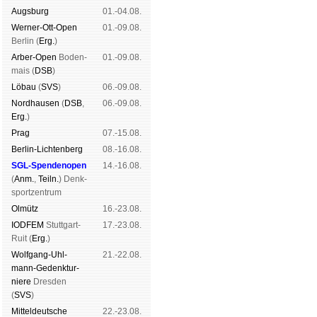
Augs­burg
01.-04.08.
Werner-Ott-Open
01.-09.08.
Ber­lin (
Erg.
)
Arber-Open
Boden­
01.-09.08.
mais (
DSB
)
Lö­bau
(
SVS
)
06.-09.08.
Nord­hau­sen
(
DSB
,
06.-09.08.
Erg.
)
Prag
07.-15.08.
Berlin-Lich­ten­berg
08.-16.08.
SGL-Spenden­open
14.-16.08.
(
Anm.
,
Teiln.
) Denk­
sport­zen­trum
Ol­mütz
16.-23.08.
IODFEM
Stutt­gart-
17.-23.08.
Ruit (
Erg.
)
Wolf­gang-Uhl­
21.-22.08.
mann-Ge­denk­tur­
niere
Dres­den
(
SVS
)
Mit­tel­deu­tsche
22.-23.08.