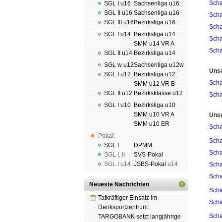
Scha
SGL I u16
Sachsenliga u16
SGL II u16
Sachsenliga u16
Scha
SGL III u16
Bezirksliga u16
Scha
SGL I u14
Bezirksliga u14
Scha
SMM u14 VR A
Scha
SGL II u14
Bezirksliga u14
SGL w u12
Sachsenliga u12w
Uns
SGL I u12
Bezirksliga u12
Scha
SMM u12 VR B
SGL II u12
Bezirksklasse u12
Scha
SGL I u10
Bezirksliga u10
SMM u10 VR A
Uns
SMM u10 ER
Scha
Pokal:
Scha
SGL I
DPMM
Scha
SGL I
,
II
SVS-Pokal
SGL I
u14
JSBS-Pokal
u14
Scha
Scha
Neueste Nachrichten
Scha
Tatkräftiger Einsatz im
Scha
Denksportzentrum:
Scha
TARGOBANK setzt langjährige