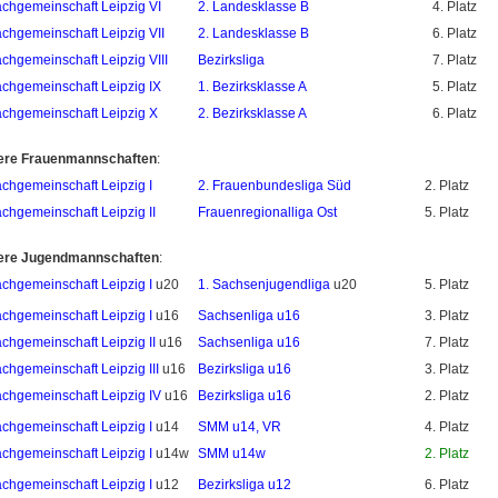
chgemeinschaft Leipzig VI
2. Landesklasse B
4. Platz
chgemeinschaft Leipzig VII
2. Landesklasse B
6. Platz
chgemeinschaft Leipzig VIII
Bezirksliga
7. Platz
chgemeinschaft Leipzig IX
1. Bezirksklasse A
5. Platz
chgemeinschaft Leipzig X
2. Bezirksklasse A
6. Platz
ere Frauenmannschaften
:
chgemeinschaft Leipzig I
2. Frauenbundesliga Süd
2. Platz
chgemeinschaft Leipzig II
Frauenregionalliga Ost
5. Platz
ere Jugendmannschaften
:
chgemeinschaft Leipzig I
u20
1. Sachsenjugendliga
u20
5. Platz
chgemeinschaft Leipzig I
u16
Sachsenliga u16
3. Platz
chgemeinschaft Leipzig II
u16
Sachsenliga u16
7. Platz
chgemeinschaft Leipzig III
u16
Bezirksliga u16
3. Platz
chgemeinschaft Leipzig IV
u16
Bezirksliga u16
2. Platz
chgemeinschaft Leipzig I
u14
SMM u14, VR
4. Platz
chgemeinschaft Leipzig I
u14w
SMM u14w
2. Platz
chgemeinschaft Leipzig I
u12
Bezirksliga u12
6. Platz