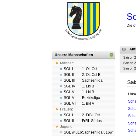
Sc
Die o
Akt
Unsere Mannschaften
Saison 
Männer:
Saison 
Saison 
SGL I
1. OL Ost
SGL II
2. OL Ost B
SGL III
Sachsenliga
Sai
SGL IV
1. Lkl B
SGL V
1. Lkl B
Uns
SGL VI
Bezirksliga
Scha
SGL VII
1. Bkl A
Scha
Frauen:
SGL I
2. FrBL Ost
Scha
SGL II
FrRL Südost
Scha
Jugend:
Scha
SGL w u16
Sachsenliga u16w