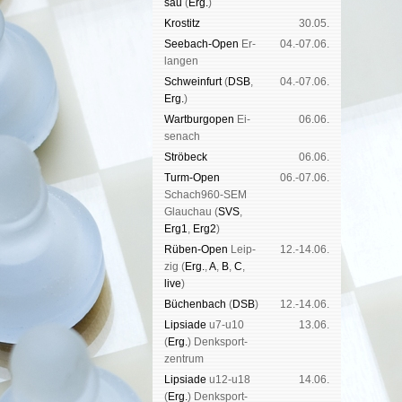
sau
(
Erg.
)
Kros­titz
30.05.
See­bach-Open
Er­
04.-07.06.
lan­gen
Schwein­furt
(
DSB
,
04.-07.06.
Erg.
)
Wart­burg­open
Ei­
06.06.
se­nach
Strö­beck
06.06.
Turm-Open
06.-07.06.
Schach960-SEM
Glau­chau (
SVS
,
Erg1
,
Erg2
)
Rüben-Open
Leip­
12.-14.06.
zig (
Erg.
,
A
,
B
,
C
,
live
)
Büchen­bach
(
DSB
)
12.-14.06.
Lipsiade
u7-u10
13.06.
(
Erg.
) Denk­sport­
zen­trum
Lipsiade
u12-u18
14.06.
(
Erg.
) Denk­sport­