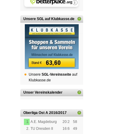
Unsere SGL auf Klubkasse.de
Unsere
SGL-Ver­eins­sei­te
auf
Klubkasse.de
Unser Vereinskalender
Oberliga Ost A
2016/2017
1.
A.E. Magdeburg
20:2
58
2.
TU Dresden II
16:6
49