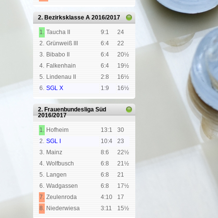
2. Bezirksklasse A
2016/2017
1.
Taucha II
9:1
24
2.
Grünweiß III
6:4
22
3.
Bibabo II
6:4
20½
4.
Falkenhain
6:4
19½
5.
Lindenau II
2:8
16½
6.
SGL X
1:9
16½
2. Frauenbundesliga Süd
2016/2017
1.
Hofheim
13:1
30
2.
SGL I
10:4
23
3.
Mainz
8:6
22½
4.
Wolfbusch
6:8
21½
5.
Langen
6:8
21
6.
Wadgassen
6:8
17½
7.
Zeulenroda
4:10
17
8.
Niederwiesa
3:11
15½