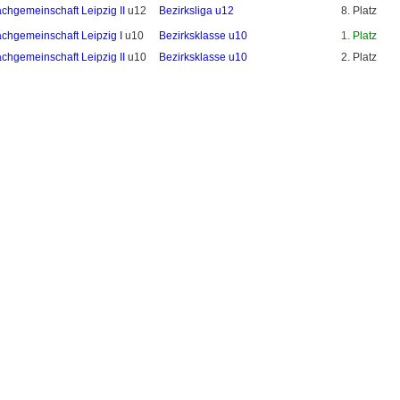
chgemeinschaft Leipzig II
u12
Bezirksliga u12
8. Platz
chgemeinschaft Leipzig I
u10
Bezirksklasse u10
1. Platz
chgemeinschaft Leipzig II
u10
Bezirksklasse u10
2. Platz
gemeinschaft Leipzig
e.V. 2011-2024. |
Verein
|
Vorstand
|
Mitgliedschaft
|
Vereinsheim
|
nbrett
|
Impressum
|
Haf­tungs­aus­schluss
|
Daten­schutz­er­klä­rung