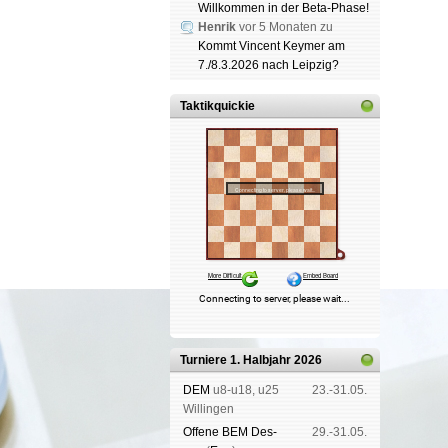
Willkommen in der Beta-Phase!
Henrik
vor 5 Monaten zu
Kommt Vincent Keymer am
7./8.3.2026 nach Leipzig?
Taktikquickie
Turniere 1. Halbjahr 2026
DEM
u8-u18, u25
23.-31.05.
Wil­lin­gen
Offene BEM Des­
29.-31.05.