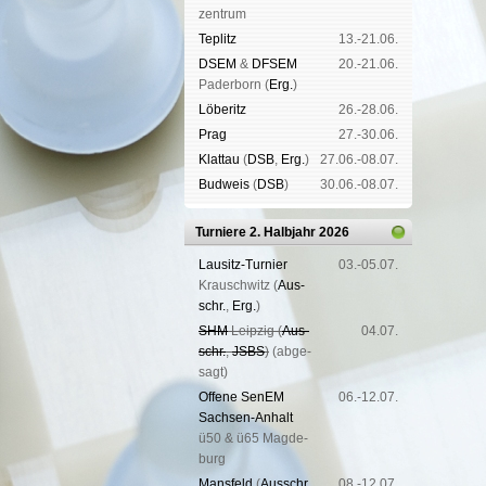
zen­trum
Tep­litz
13.-21.06.
DSEM
&
DFSEM
20.-21.06.
Pader­born (
Erg.
)
Lö­be­ritz
26.-28.06.
Prag
27.-30.06.
Klat­tau
(
DSB
,
Erg.
)
27.06.-08.07.
Bud­weis
(
DSB
)
30.06.-08.07.
Turniere 2. Halbjahr 2026
Lau­sitz-Tur­nier
03.-05.07.
Krausch­witz (
Aus­
schr.
,
Erg.
)
SHM
Leip­zig (
Aus­
04.07.
schr.
,
JSBS
)
(ab­ge­
sagt)
Offene SenEM
06.-12.07.
Sach­sen-An­halt
ü50 & ü65 Mag­de­
burg
Mans­feld
(
Aus­schr.
,
08.-12.07.