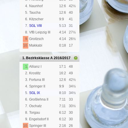
4.
Naunhof
12:6
42½
5.
Taucha
12:6
40
6.
Kitzscher
9:9
41
7.
SGL VIII
5:13
31
8.
VfB Leipzig III
4:14
27½
9.
Groitzsch
4:14
26½
10.
Makkabi
0:18
17
1. Bezirksklasse A
2016/2017
1.
Allianz I
17:1
48
2.
Krostitz
16:2
49
3.
Fortuna III
12:6
42½
4.
Springer II
9:9
34½
5.
SGL IX
8:10
34½
6.
Großlehna II
7:11
33
7.
Oschatz
7:11
30½
8.
Torgau
6:12
30
9.
Engelsdorf II
6:12
30
10.
Springer III
2:16
26