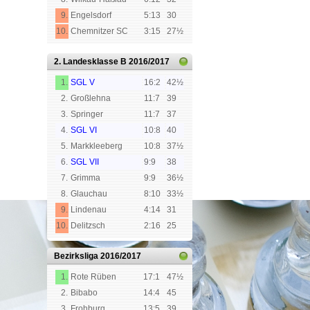
9.
Engelsdorf
5:13
30
10.
Chemnitzer SC
3:15
27½
2. Landesklasse B
2016/2017
1.
SGL V
16:2
42½
2.
Großlehna
11:7
39
3.
Springer
11:7
37
4.
SGL VI
10:8
40
5.
Markkleeberg
10:8
37½
6.
SGL VII
9:9
38
7.
Grimma
9:9
36½
8.
Glauchau
8:10
33½
9.
Lindenau
4:14
31
10.
Delitzsch
2:16
25
Bezirksliga
2016/2017
1.
Rote Rüben
17:1
47½
2.
Bibabo
14:4
45
3.
Frohburg
13:5
39