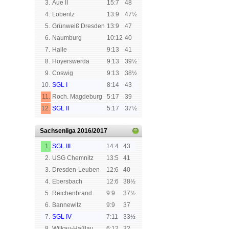
3.
Aue II
15:7
48
4.
Löberitz
13:9
47½
5.
Grünweiß Dresden
13:9
47
6.
Naumburg
10:12
40
7.
Halle
9:13
41
8.
Hoyerswerda
9:13
39½
9.
Coswig
9:13
38½
10.
SGL I
8:14
43
11.
Roch. Magdeburg
5:17
39
12.
SGL II
5:17
37½
Sachsenliga
2016/2017
1.
SGL III
14:4
43
2.
USG Chemnitz
13:5
41
3.
Dresden-Leuben
12:6
40
4.
Ebersbach
12:6
38½
5.
Reichenbrand
9:9
37½
6.
Bannewitz
9:9
37
7.
SGL IV
7:11
33½
8.
Wilkau-Haßlau
6:12
32