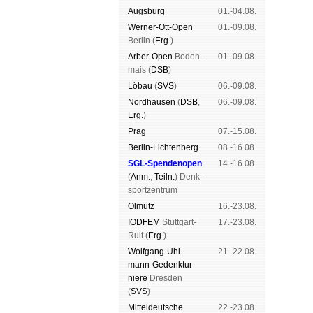
Augs­burg
01.-04.08.
Werner-Ott-Open
01.-09.08.
Ber­lin (
Erg.
)
Arber-Open
Boden­
01.-09.08.
mais (
DSB
)
Lö­bau
(
SVS
)
06.-09.08.
Nord­hau­sen
(
DSB
,
06.-09.08.
Erg.
)
Prag
07.-15.08.
Berlin-Lich­ten­berg
08.-16.08.
SGL-Spenden­open
14.-16.08.
(
Anm.
,
Teiln.
) Denk­
sport­zen­trum
Ol­mütz
16.-23.08.
IODFEM
Stutt­gart-
17.-23.08.
Ruit (
Erg.
)
Wolf­gang-Uhl­
21.-22.08.
mann-Ge­denk­tur­
niere
Dres­den
(
SVS
)
Mit­tel­deu­tsche
22.-23.08.