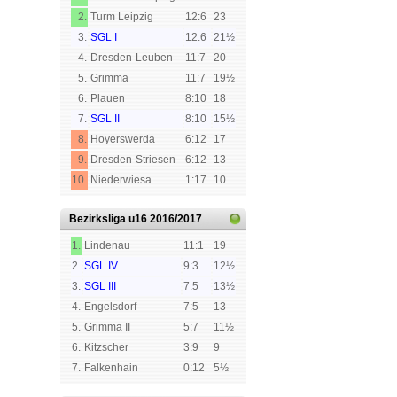
2.
Turm Leipzig
12:6
23
3.
SGL I
12:6
21½
4.
Dresden-Leuben
11:7
20
5.
Grimma
11:7
19½
6.
Plauen
8:10
18
7.
SGL II
8:10
15½
8.
Hoyerswerda
6:12
17
9.
Dresden-Striesen
6:12
13
10.
Niederwiesa
1:17
10
Bezirksliga u16
2016/2017
1.
Lindenau
11:1
19
2.
SGL IV
9:3
12½
3.
SGL III
7:5
13½
4.
Engelsdorf
7:5
13
5.
Grimma II
5:7
11½
6.
Kitzscher
3:9
9
7.
Falkenhain
0:12
5½