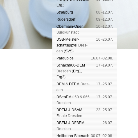
Erg.
)
Straß­burg
08.-12.07.
Rüders­dorf
09.-12.07.
Ober­main-Open
10.-12.07.
Burg­kun­stadt
DSB-Meister­
16.-26.07.
schafts­gipfel
Dres­
den (
SVS
)
Pardu­bice
16.07.-02.08.
Schach960-DEM
17.-19.07.
Dres­den (
Erg1
,
Erg2
)
DEM
&
DFEM
Dres­
17.-25.07.
den
DSenEM
ü50 & ü65
17.-25.07.
Dres­den
DPEM
&
DSAM-
23.-25.07.
Finale
Dres­den
DBEM
&
DFBEM
26.07.
Dres­den
Heil­bronn-Bi­ber­ach
30.07.-02.08.