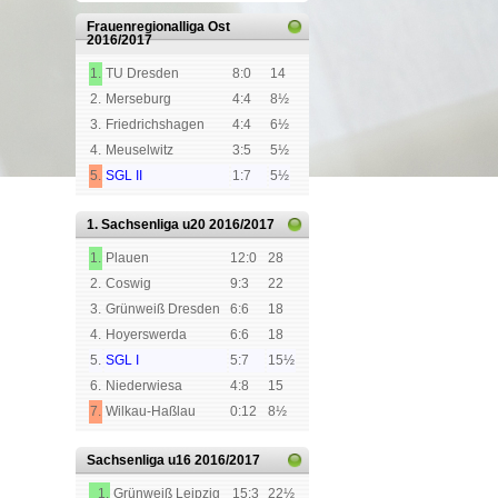
Frauenregionalliga Ost
2016/2017
1.
TU Dresden
8:0
14
2.
Merseburg
4:4
8½
3.
Friedrichshagen
4:4
6½
4.
Meuselwitz
3:5
5½
5.
SGL II
1:7
5½
1. Sachsenliga
u20 2016/2017
1.
Plauen
12:0
28
2.
Coswig
9:3
22
3.
Grünweiß Dresden
6:6
18
4.
Hoyerswerda
6:6
18
5.
SGL I
5:7
15½
6.
Niederwiesa
4:8
15
7.
Wilkau-Haßlau
0:12
8½
Sachsenliga u16
2016/2017
1.
Grünweiß Leipzig
15:3
22½