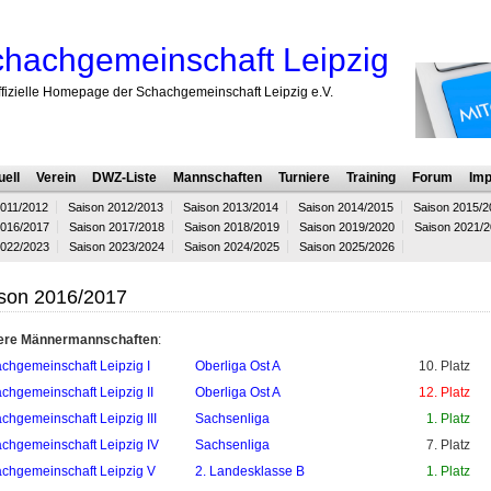
hachgemeinschaft Leipzig
ffizielle Homepage der Schachgemeinschaft Leipzig e.V.
uell
Verein
DWZ-Liste
Mannschaften
Turniere
Training
Forum
Imp
2011/2012
Saison 2012/2013
Saison 2013/2014
Saison 2014/2015
Saison 2015/2
2016/2017
Saison 2017/2018
Saison 2018/2019
Saison 2019/2020
Saison 2021/
2022/2023
Saison 2023/2024
Saison 2024/2025
Saison 2025/2026
son 2016/2017
ere Männermannschaften
:
chgemeinschaft Leipzig I
Oberliga Ost A
10. Platz
chgemeinschaft Leipzig II
Oberliga Ost A
12. Platz
chgemeinschaft Leipzig III
Sachsenliga
1. Platz
chgemeinschaft Leipzig IV
Sachsenliga
7. Platz
chgemeinschaft Leipzig V
2. Landesklasse B
1. Platz