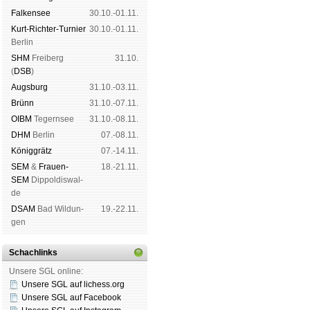
Fal­ken­see
30.10.-01.11.
Kurt-Rich­ter-Tur­nier
30.10.-01.11.
Ber­lin
SHM
Frei­berg
31.10.
(
DSB
)
Augs­burg
31.10.-03.11.
Brünn
31.10.-07.11.
OIBM
Tegern­see
31.10.-08.11.
DHM
Ber­lin
07.-08.11.
König­grätz
07.-14.11.
SEM
&
Frauen-
18.-21.11.
SEM
Dip­pol­dis­wal­
de
DSAM
Bad Wil­dun­
19.-22.11.
gen
Schachlinks
Unsere SGL online:
Unsere SGL auf li­chess.org
Unsere SGL auf Face­book