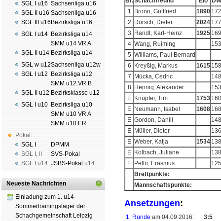
Br.
Schachfreund
Elo
DW
SGL I u16
Sachsenliga u16
1
Bronn, Gottfried
1890
17
SGL II u16
Sachsenliga u16
SGL III u16
Bezirksliga u16
2
Dorsch, Dieter
2024
17
3
Randt, Karl-Heinz
1925
16
SGL I u14
Bezirksliga u14
SMM u14 VR A
4
Wang, Ruiming
15
SGL II u14
Bezirksliga u14
5
Williams, Paul Bernard
SGL w u12
Sachsenliga u12w
6
Kreyßig, Markus
1615
15
SGL I u12
Bezirksliga u12
7
Mücka, Cedric
14
SMM u12 VR B
8
Hennig, Alexander
15
SGL II u12
Bezirksklasse u12
E
Knüpfer, Tim
1753
16
SGL I u10
Bezirksliga u10
E
Neumann, Isabel
1608
16
SMM u10 VR A
E
Gordon, Daniil
14
SMM u10 ER
E
Müller, Dieter
13
Pokal:
E
Weber, Katja
1534
13
SGL I
DPMM
E
Kolbach, Juliane
13
SGL I
,
II
SVS-Pokal
SGL I
u14
JSBS-Pokal
u14
E
Peltri, Erasmus
12
Brettpunkte:
Neueste Nachrichten
Mannschaftspunkte:
Einladung zum 1. u14-
Ansetzungen
:
Sommertrainingslager der
Schachgemeinschaft Leipzig
1. Runde
am 04.09.2016:
3:5