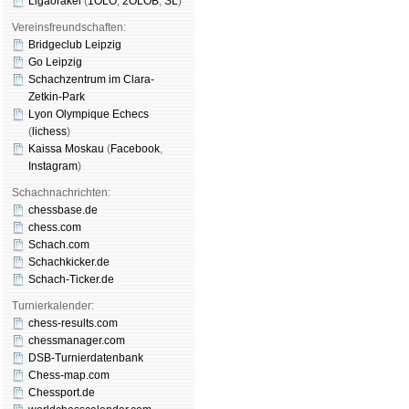
Ligaorakel
(
1OLO
,
2OLOB
,
SL
)
Vereinsfreundschaften:
Bridgeclub Leipzig
Go Leipzig
Schachzentrum im Clara-
Zetkin-Park
Lyon Olympique Echecs
(
lichess
)
Kaissa Moskau
(
Face­book
,
Insta­gram
)
Schachnachrichten:
chessbase.de
chess.com
Schach.com
Schachkicker.de
Schach-Ticker.de
Turnierkalender:
chess-results.com
chessmanager.com
DSB-Turnierdatenbank
Chess-map.com
Chessport.de