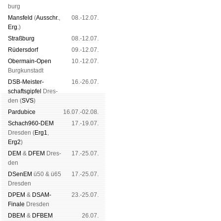
burg
Mans­feld
(
Aus­schr.
,
08.-12.07.
Erg.
)
Straß­burg
08.-12.07.
Rüders­dorf
09.-12.07.
Ober­main-Open
10.-12.07.
Burg­kun­stadt
DSB-Meister­
16.-26.07.
schafts­gipfel
Dres­
den (
SVS
)
Pardu­bice
16.07.-02.08.
Schach960-DEM
17.-19.07.
Dres­den (
Erg1
,
Erg2
)
DEM
&
DFEM
Dres­
17.-25.07.
den
DSenEM
ü50 & ü65
17.-25.07.
Dres­den
DPEM
&
DSAM-
23.-25.07.
Finale
Dres­den
DBEM
&
DFBEM
26.07.