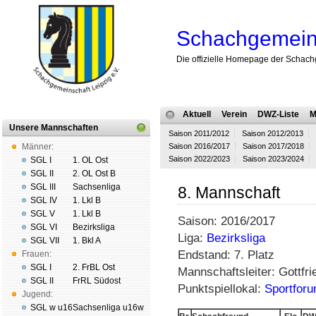
Schachgemeins
Die offizielle Homepage der Schach
Aktuell
Verein
DWZ-Liste
M
Unsere Mannschaften
Saison 2011/2012
Saison 2012/2013
Männer:
Saison 2016/2017
Saison 2017/2018
Saison 2022/2023
Saison 2023/2024
SGL I
1. OL Ost
SGL II
2. OL Ost B
SGL III
Sachsenliga
8. Mannschaft
SGL IV
1. Lkl B
SGL V
1. Lkl B
Saison: 2016/2017
SGL VI
Bezirksliga
Liga:
Bezirksliga
SGL VII
1. Bkl A
Endstand: 7. Platz
Frauen:
SGL I
2. FrBL Ost
Mannschaftsleiter: Gottfr
SGL II
FrRL Südost
Punktspiellokal:
Sportforu
Jugend:
SGL w u16
Sachsenliga u16w