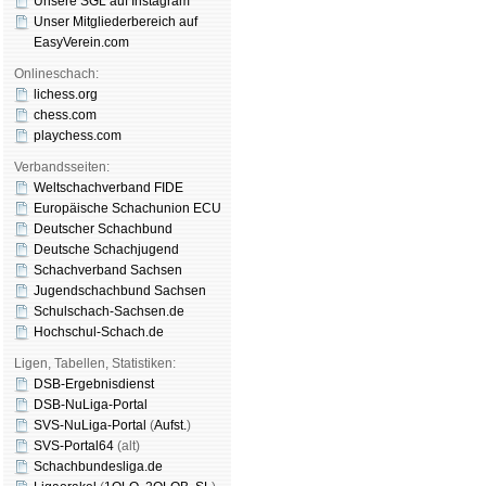
Unsere SGL auf Insta­gram
Unser Mitgliederbereich auf
EasyVerein.com
Onlineschach:
lichess.org
chess.com
playchess.com
Verbandsseiten:
Weltschachverband FIDE
Europäische Schachunion ECU
Deutscher Schachbund
Deutsche Schachjugend
Schachverband Sachsen
Jugendschachbund Sachsen
Schulschach-Sachsen.de
Hochschul-Schach.de
Ligen, Tabellen, Statistiken:
DSB-Ergebnisdienst
DSB-NuLiga-Portal
SVS-NuLiga-Portal
(
Aufst.
)
SVS-Portal64
(alt)
Schachbundesliga.de