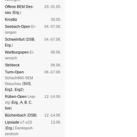
Offene BEM Des­
29.-31.05.
sau
(
Erg.
)
Kros­titz
30.05.
See­bach-Open
Er­
04.-07.06.
lan­gen
Schwein­furt
(
DSB
,
04.-07.06.
Erg.
)
Wart­burg­open
Ei­
06.06.
se­nach
Strö­beck
06.06.
Turm-Open
06.-07.06.
Schach960-SEM
Glau­chau (
SVS
,
Erg1
,
Erg2
)
Rüben-Open
Leip­
12.-14.06.
zig (
Erg.
,
A
,
B
,
C
,
live
)
Büchen­bach
(
DSB
)
12.-14.06.
Lipsiade
u7-u10
13.06.
(
Erg.
) Denk­sport­
zen­trum