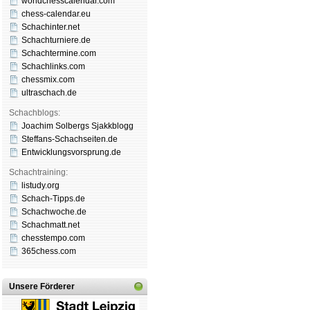
worldchesscalendar.com
chess-calendar.eu
Schachinter.net
Schachturniere.de
Schachtermine.com
Schachlinks.com
chessmix.com
ultraschach.de
Schachblogs:
Joachim Solbergs Sjakkblogg
Steffans-Schachseiten.de
Entwicklungsvorsprung.de
Schachtraining:
listudy.org
Schach-Tipps.de
Schachwoche.de
Schachmatt.net
chesstempo.com
365chess.com
Unsere Förderer