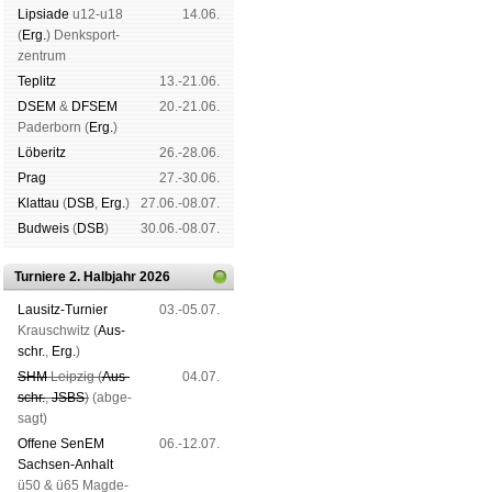
Lipsiade
u12-u18
14.06.
(
Erg.
) Denk­sport­
zen­trum
Tep­litz
13.-21.06.
DSEM
&
DFSEM
20.-21.06.
Pader­born (
Erg.
)
Lö­be­ritz
26.-28.06.
Prag
27.-30.06.
Klat­tau
(
DSB
,
Erg.
)
27.06.-08.07.
Bud­weis
(
DSB
)
30.06.-08.07.
Turniere 2. Halbjahr 2026
Lau­sitz-Tur­nier
03.-05.07.
Krausch­witz (
Aus­
schr.
,
Erg.
)
SHM
Leip­zig (
Aus­
04.07.
schr.
,
JSBS
)
(ab­ge­
sagt)
Offene SenEM
06.-12.07.
Sach­sen-An­halt
ü50 & ü65 Mag­de­