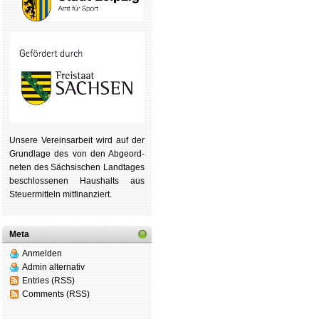
Unsere Ver­eins­ar­beit wird auf der
Grund­lage des von den Ab­ge­ord­
ne­ten des Säch­si­schen Land­tages
be­schlos­se­nen Haus­halts aus
Steu­er­mitteln mit­fi­nan­ziert.
Meta
Anmelden
Admin alternativ
Entries (RSS)
Comments (RSS)