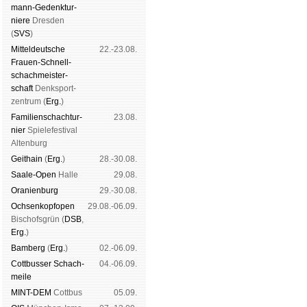
mann-Ge­denk­tur­
niere
Dres­den
(
SVS
)
Mit­tel­deu­tsche
22.-23.08.
Frauen-Schnell­
schach­meis­ter­
schaft
Denk­sport­
zen­trum (
Erg.
)
Familien­schach­tur­
23.08.
nier
Spiele­fes­ti­val
Al­ten­burg
Geit­hain
(
Erg.
)
28.-30.08.
Saale-Open
Halle
29.08.
Oranien­burg
29.-30.08.
Och­sen­kopf­open
29.08.-06.09.
Bischofs­grün (
DSB
,
Erg.
)
Bam­berg
(
Erg.
)
02.-06.09.
Cott­busser Schach­
04.-06.09.
meile
MINT-DEM
Cott­bus
05.09.