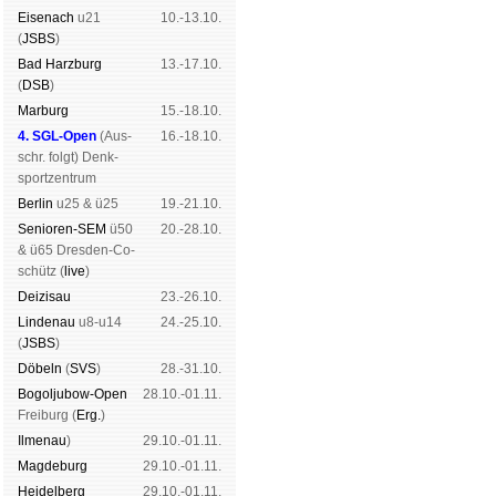
Eise­nach
u21
10.-13.10.
(
JSBS
)
Bad Harz­burg
13.-17.10.
(
DSB
)
Mar­burg
15.-18.10.
4. SGL-Open
(
Aus­
16.-18.10.
schr. folgt
) Denk­
sport­zen­trum
Ber­lin
u25 & ü25
19.-21.10.
Senioren-SEM
ü50
20.-28.10.
& ü65 Dres­den-Co­
schütz (
live
)
Dei­zi­sau
23.-26.10.
Lin­de­nau
u8-u14
24.-25.10.
(
JSBS
)
Dö­beln
(
SVS
)
28.-31.10.
Bogoljubow-Open
28.10.-01.11.
Frei­burg (
Erg.
)
Il­me­nau
)
29.10.-01.11.
Mag­de­burg
29.10.-01.11.
Hei­del­berg
29.10.-01.11.