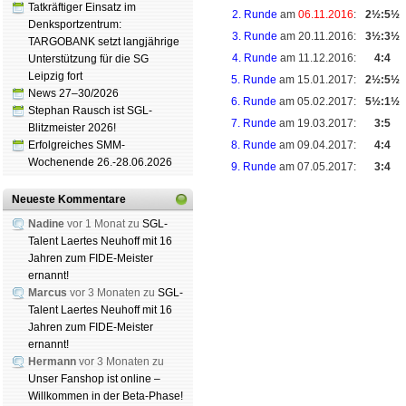
Tatkräftiger Einsatz im
2. Runde
am
06.11.2016
:
2½:5½
Denksportzentrum:
3. Runde
am 20.11.2016:
3½:3½
TARGOBANK setzt langjährige
4. Runde
am 11.12.2016:
4:4
Unterstützung für die SG
Leipzig fort
5. Runde
am 15.01.2017:
2½:5½
News 27–30/2026
6. Runde
am 05.02.2017:
5½:1½
Stephan Rausch ist SGL-
7. Runde
am 19.03.2017:
3:5
Blitzmeister 2026!
Erfolgreiches SMM-
8. Runde
am 09.04.2017:
4:4
Wochenende 26.-28.06.2026
9. Runde
am 07.05.2017:
3:4
Neueste Kommentare
Nadine
vor 1 Monat zu
SGL-
Talent Laertes Neuhoff mit 16
Schachgemeinschaft Leipzig
Jahren zum FIDE-Meister
Mitgliedschaft
|
Vereinsheim
ernannt!
schluss
|
Daten­schutz­er­klä­r
Marcus
vor 3 Monaten zu
SGL-
Talent Laertes Neuhoff mit 16
Jahren zum FIDE-Meister
ernannt!
Hermann
vor 3 Monaten zu
Unser Fanshop ist online –
Willkommen in der Beta-Phase!