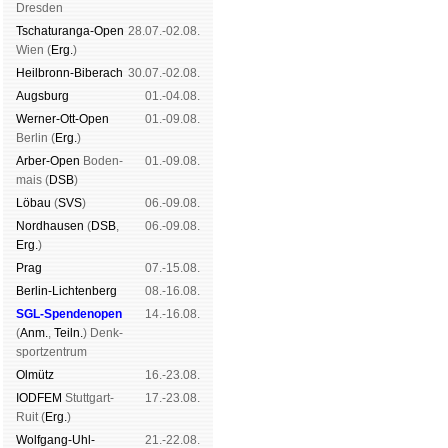
Dres­den
Tschaturanga-Open
28.07.-02.08.
Wien (
Erg.
)
Heil­bronn-Bi­ber­ach
30.07.-02.08.
Augs­burg
01.-04.08.
Werner-Ott-Open
01.-09.08.
Ber­lin (
Erg.
)
Arber-Open
Boden­
01.-09.08.
mais (
DSB
)
Lö­bau
(
SVS
)
06.-09.08.
Nord­hau­sen
(
DSB
,
06.-09.08.
Erg.
)
Prag
07.-15.08.
Berlin-Lich­ten­berg
08.-16.08.
SGL-Spenden­open
14.-16.08.
(
Anm.
,
Teiln.
) Denk­
sport­zen­trum
Ol­mütz
16.-23.08.
IODFEM
Stutt­gart-
17.-23.08.
Ruit (
Erg.
)
Wolf­gang-Uhl­
21.-22.08.