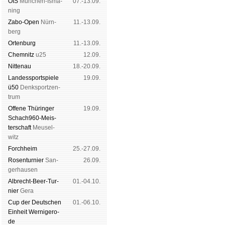
OIS
Mün­chen-Is­ma­
07.-13.09.
ning
Zabo-Open
Nürn­
11.-13.09.
berg
Orten­burg
11.-13.09.
Chem­nitz
u25
12.09.
Nitte­nau
18.-20.09.
Landes­sport­spiele
19.09.
ü50
Denk­sport­zen­
trum
Offene Thü­rin­ger
19.09.
Schach960-Meis­
ter­schaft
Meu­sel­
witz
Forch­heim
25.-27.09.
Rosen­tur­nier
San­
26.09.
ger­hau­sen
Albrecht-Beer-Tur­
01.-04.10.
nier
Ge­ra
Cup der Deut­schen
01.-06.10.
Ein­heit
Wer­ni­ge­ro­
de