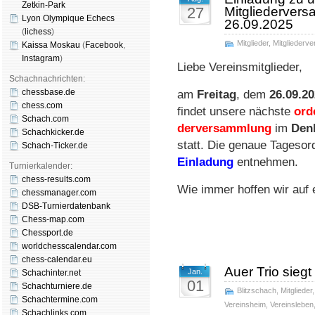
Zetkin-Park
27
Mitgliederver
Lyon Olympique Echecs
26.09.2025
(
lichess
)
Mitglieder
,
Mitgliederv
Kaissa Moskau
(
Face­book
,
Insta­gram
)
Liebe Vereinsmitglieder,
Schachnachrichten:
chessbase.de
am
Freitag
, dem
26.09.2
chess.com
findet unsere nächste
orde
Schach.com
der­ver­samm­lung
im
Den
Schachkicker.de
statt. Die genaue Tages­or
Schach-Ticker.de
Ein­la­dung
ent­neh­men.
Turnierkalender:
chess-results.com
Wie immer hoffen wir auf 
chessmanager.com
DSB-Turnierdatenbank
Chess-map.com
Chessport.de
worldchesscalendar.com
chess-calendar.eu
Auer Trio siegt 
Jan.
Schachinter.net
01
Schachturniere.de
Blitzschach
,
Mitglieder
Schachtermine.com
Vereinsheim
,
Vereinsleben
Schachlinks.com