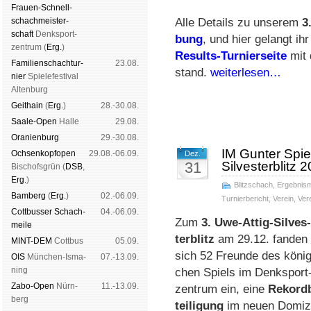
Frauen-Schnell­
schach­meis­ter­
Alle De­tails zu un­se­rem
3
schaft
Denk­sport­
bung
, und hier gelangt ihr
zen­trum (
Erg.
)
Results-Turnierseite
mit d
Familien­schach­tur­
23.08.
stand.
weiterlesen…
nier
Spiele­fes­ti­val
Al­ten­burg
Geit­hain
(
Erg.
)
28.-30.08.
Saale-Open
Halle
29.08.
Oranien­burg
29.-30.08.
IM Gunter Spie
Och­sen­kopf­open
29.08.-06.09.
Dez.
31
Silvesterblitz 
Bischofs­grün (
DSB
,
Erg.
)
Blitzschach
,
Ergebnis
Bam­berg
(
Erg.
)
02.-06.09.
Turnierbericht
,
Verein
,
Ver
Cott­busser Schach­
04.-06.09.
Zum
3. Uwe-Attig-Sil­ves­
meile
ter­blitz
am 29.12. fan­den
MINT-DEM
Cott­bus
05.09.
sich 52 Freun­de des kö­nig­
OIS
Mün­chen-Is­ma­
07.-13.09.
ning
chen Spiels im Denk­sport
Zabo-Open
Nürn­
11.-13.09.
zen­trum ein, ei­ne
Re­kord­
berg
tei­li­gung
im neu­en Do­mi­zi