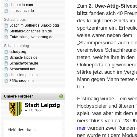
chessmix.com
Zum
2. Uwe-Attig-Sil­ves­
ultraschach.de
blitz
fan­den sich 40 Freun
Schachblogs:
des kö­nig­li­chen Spiels i
Joachim Solbergs Sjakkblogg
sport­zen­trum ein. Er­freu­li
Steffans-Schachseiten.de
wei­se wa­ren neben dem
Entwicklungsvorsprung.de
„Stamm­per­so­nal“ auch ei­n
Schachtraining:
ver­eins­lo­se Schach­freun­
listudy.org
tre­ten, wel­che ihre in den
Schach-Tipps.de
Schachwoche.de
Online­por­ta­len ge­won­ne­n
Schachmatt.net
stär­ke jetzt auch im Ver­gl
chesstempo.com
Mann gegen Mann tes­ten 
365chess.com
ten.
Unsere Förderer
Erst­malig wurde – ein weni
Hobby­spie­ler und äl­te­re
spielt, was aber mit dem et
nier­schluss von ca. 23 Uhr
mer
wur­den zwei Run­den du
pen wur­de mit dem Mo­dus 3