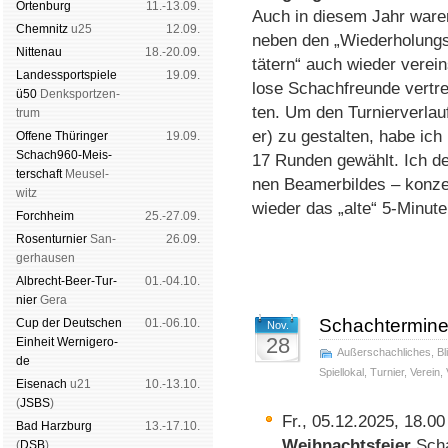
Orten­burg
11.-13.09.
Auch in die­sem Jahr wa­re
Chem­nitz
u25
12.09.
ne­ben den „Wie­der­ho­lung
Nitte­nau
18.-20.09.
tä­tern“ auch wie­der ver­ei
Landes­sport­spiele
19.09.
lo­se Schach­freun­de ver­tr
ü50
Denk­sport­zen­
ten. Um den Tur­nier­ver­lauf
trum
er) zu ge­stal­ten, ha­be i
Offene Thü­rin­ger
19.09.
Schach960-Meis­
17 Run­den ge­wählt. Ich den
ter­schaft
Meu­sel­
nen Bea­mer­bil­des – kon­ze
witz
wie­der das „alte“ 5-Mi­nu­t
Forch­heim
25.-27.09.
Rosen­tur­nier
San­
26.09.
ger­hau­sen
Albrecht-Beer-Tur­
01.-04.10.
nier
Ge­ra
Schachtermin
Cup der Deut­schen
01.-06.10.
Nov.
28
Ein­heit
Wer­ni­ge­ro­
Außerschachliches
,
Bl
de
Spiellokal
,
Turnier
,
Verein
,
Eise­nach
u21
10.-13.10.
(
JSBS
)
Fr., 05.12.2025, 18.0
Bad Harz­burg
13.-17.10.
Weih­nachts­feier
Sch
(
DSB
)