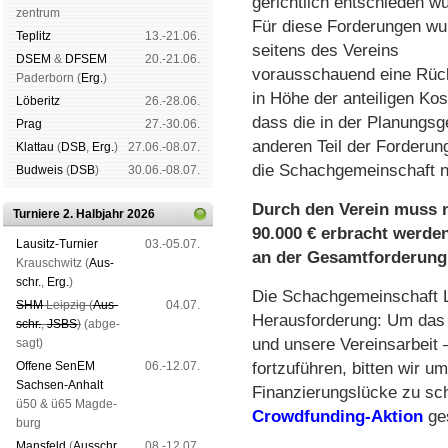
gerichtlich entschieden w
zen­trum
Für diese Forderungen wu
Tep­litz
13.-21.06.
seitens des Vereins
DSEM
&
DFSEM
20.-21.06.
vorausschauend eine Rüc
Pader­born (
Erg.
)
in Höhe der anteiligen Kos
Lö­be­ritz
26.-28.06.
dass die in der Planungsg
Prag
27.-30.06.
anderen Teil der Forderun
Klat­tau
(
DSB
,
Erg.
)
27.06.-08.07.
die Schachgemeinschaft n
Bud­weis
(
DSB
)
30.06.-08.07.
Durch den Verein muss 
Turniere 2. Halbjahr 2026
90.000 € erbracht werde
Lau­sitz-Tur­nier
03.-05.07.
an der Gesamtforderung
Krausch­witz (
Aus­
schr.
,
Erg.
)
Die Schachgemeinschaft Le
SHM
Leip­zig (
Aus­
04.07.
Herausforderung: Um das 
schr.
,
JSBS
)
(ab­ge­
und unsere Vereinsarbeit 
sagt)
Offene SenEM
06.-12.07.
fortzuführen, bitten wir u
Sach­sen-An­halt
Finanzierungslücke zu sch
ü50 & ü65 Mag­de­
Crowdfunding-Aktion
ges
burg
Mans­feld
(
Aus­schr.
,
08.-12.07.