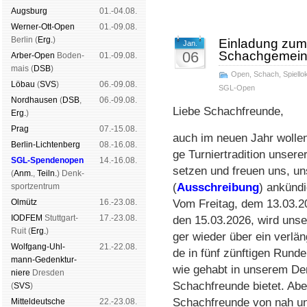
Augs­burg
01.-04.08.
Werner-Ott-Open
01.-09.08.
Ber­lin (
Erg.
)
Einladung zum
Jan.
06
Schachgemeins
Arber-Open
Boden­
01.-09.08.
mais (
DSB
)
Open
,
Schach
,
Spiello
Lö­bau
(
SVS
)
06.-09.08.
SGL-Open
Nord­hau­sen
(
DSB
,
06.-09.08.
Liebe Schachfreunde,
Erg.
)
Prag
07.-15.08.
auch im neuen Jahr wol­len
Berlin-Lich­ten­berg
08.-16.08.
ge Tur­nier­tra­di­tion un­se­re
SGL-Spenden­open
14.-16.08.
set­zen und freu­en uns, un
(
Anm.
,
Teiln.
) Denk­
(
Aus­schrei­bung
) an­kün­d
sport­zen­trum
Ol­mütz
16.-23.08.
Vom Frei­tag, dem 13.03.20
IODFEM
Stutt­gart-
17.-23.08.
den 15.03.2026, wird un­ser d
Ruit (
Erg.
)
ger wie­der über ein ver­län
Wolf­gang-Uhl­
21.-22.08.
de in fünf zünf­ti­gen Run­de
mann-Ge­denk­tur­
wie ge­habt in un­se­rem De
niere
Dres­den
Schach­freun­de bie­tet. Aber­
(
SVS
)
Schach­freun­de von nah un
Mit­tel­deu­tsche
22.-23.08.