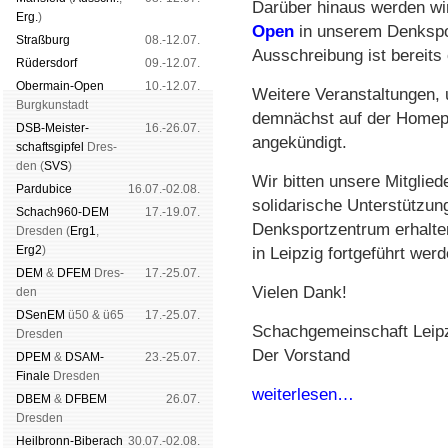
Darüber hinaus werden wi
Erg.
)
Open
in unserem Denkspor
Straß­burg
08.-12.07.
Ausschreibung ist bereits ö
Rüders­dorf
09.-12.07.
Ober­main-Open
10.-12.07.
Weitere Veranstaltungen, 
Burg­kun­stadt
demnächst auf der Homep
DSB-Meister­
16.-26.07.
angekündigt.
schafts­gipfel
Dres­
den (
SVS
)
Wir bitten unsere Mitglie
Pardu­bice
16.07.-02.08.
solidarische Unterstützun
Schach960-DEM
17.-19.07.
Denksportzentrum erhalten
Dres­den (
Erg1
,
Erg2
)
in Leipzig fortgeführt wer
DEM
&
DFEM
Dres­
17.-25.07.
Vielen Dank!
den
DSenEM
ü50 & ü65
17.-25.07.
Schachgemeinschaft Leipz
Dres­den
Der Vorstand
DPEM
&
DSAM-
23.-25.07.
Finale
Dres­den
weiterlesen…
DBEM
&
DFBEM
26.07.
Dres­den
Heil­bronn-Bi­ber­ach
30.07.-02.08.