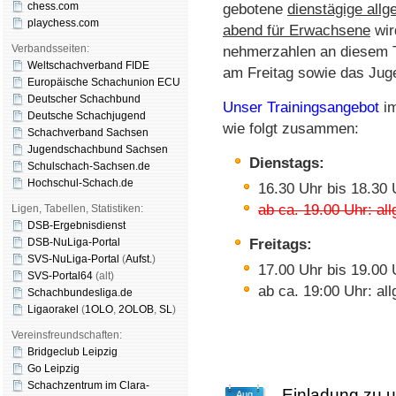
chess.com
ge­bo­te­ne
diens­tä­gi­ge all­
playchess.com
abend für Er­wach­se­ne
wird
Verbandsseiten:
neh­mer­zah­len an die­sem
Weltschachverband FIDE
am Frei­tag so­wie das Ju­gen
Europäische Schachunion ECU
Deutscher Schachbund
Un­ser Trai­nings­an­ge­bot
im
Deutsche Schachjugend
wie folgt zu­sam­men:
Schachverband Sachsen
Jugendschachbund Sachsen
Dienstags:
Schulschach-Sachsen.de
Hochschul-Schach.de
16.30 Uhr bis 18.30 
ab ca. 19.00 Uhr: al
Ligen, Tabellen, Statistiken:
DSB-Ergebnisdienst
DSB-NuLiga-Portal
Freitags:
SVS-NuLiga-Portal
(
Aufst.
)
17.00 Uhr bis 19.00 
SVS-Portal64
(alt)
ab ca. 19:00 Uhr: al
Schachbundesliga.de
Ligaorakel
(
1OLO
,
2OLOB
,
SL
)
Vereinsfreundschaften:
Bridgeclub Leipzig
Go Leipzig
Schachzentrum im Clara-
Einladung zu u
Aug.