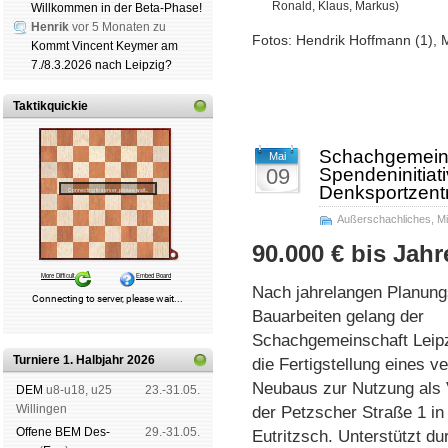
Ronald, Klaus, Markus)
Willkommen in der Beta-Phase!
Henrik
vor 5 Monaten zu
Fotos: Hendrik Hoffmann (1), 
Kommt Vincent Keymer am
7./8.3.2026 nach Leipzig?
Taktikquickie
Schachgemeinsc
Mai
09
Spendeninitiat
Denksportzen
Außerschachliches
,
Mi
90.000 € bis Jah
Nach jahrelangen Planung
Bauarbeiten gelang der
Schachgemeinschaft Leipz
Turniere 1. Halbjahr 2026
die Fertigstellung eines v
Neubaus zur Nutzung als 
DEM
u8-u18, u25
23.-31.05.
Wil­lin­gen
der Petzscher Straße 1 in 
Offene BEM Des­
29.-31.05.
Eutritzsch. Unterstützt d