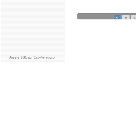
1
2
3
Schachgemeinschaft Leipzig
Mitgliedschaft
|
Vereinsheim
schluss
|
Daten­schutz­er­klä­r
Unsere SGL auf EasyVerein.com