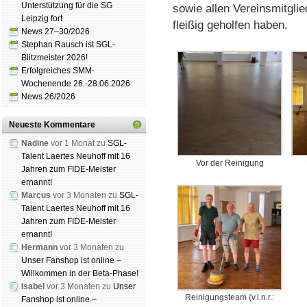
Unterstützung für die SG
sowie allen Vereinsmitgli
Leipzig fort
fleißig geholfen haben.
News 27–30/2026
Stephan Rausch ist SGL-
Blitzmeister 2026!
Erfolgreiches SMM-
Wochenende 26.-28.06.2026
News 26/2026
Neueste Kommentare
Nadine
vor 1 Monat zu
SGL-
Talent Laertes Neuhoff mit 16
Vor der Reinigung
Jahren zum FIDE-Meister
ernannt!
Marcus
vor 3 Monaten zu
SGL-
Talent Laertes Neuhoff mit 16
Jahren zum FIDE-Meister
ernannt!
Hermann
vor 3 Monaten zu
Unser Fanshop ist online –
Willkommen in der Beta-Phase!
Isabel
vor 3 Monaten zu
Unser
Reinigungsteam (v.l.n.r.:
Fanshop ist online –