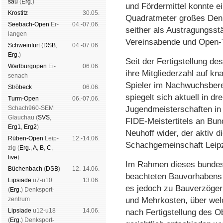
sau
(
Erg.
)
und Fördermittel konnte e
Kros­titz
30.05.
Quadratmeter großes Denk
See­bach-Open
Er­
04.-07.06.
seither als Austragungsstä
lan­gen
Vereinsabende und Open-T
Schwein­furt
(
DSB
,
04.-07.06.
Erg.
)
Seit der Fertigstellung d
Wart­burg­open
Ei­
06.06.
ihre Mitgliederzahl auf kn
se­nach
Spieler im Nachwuchsberei
Strö­beck
06.06.
spiegelt sich aktuell in dr
Turm-Open
06.-07.06.
Schach960-SEM
Jugendmeisterschaften in 
Glau­chau (
SVS
,
FIDE-Meistertitels an Bu
Erg1
,
Erg2
)
Neuhoff wider, der aktiv d
Rüben-Open
Leip­
12.-14.06.
Schachgemeinschaft Leipzi
zig (
Erg.
,
A
,
B
,
C
,
live
)
Im Rahmen dieses bundes
Büchen­bach
(
DSB
)
12.-14.06.
beachteten Bauvorhaben
Lipsiade
u7-u10
13.06.
es jedoch zu Bauverzöge
(
Erg.
) Denk­sport­
zen­trum
und Mehrkosten, über wel
Lipsiade
u12-u18
14.06.
nach Fertigstellung des O
(
Erg.
) Denk­sport­