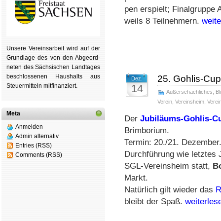
pen er­spielt; Fi­nal­grup­p
weils 8 Teil­neh­mern.
weit
Unsere Ver­eins­ar­beit wird auf der
Grund­lage des von den Ab­ge­ord­
ne­ten des Säch­si­schen Land­tages
be­schlos­se­nen Haus­halts aus
25. Gohlis-Cup 
Dez.
Steu­er­mitteln mit­fi­nan­ziert.
14
Außerschachliches
,
Bl
Verein
,
Vereinsheim
,
Verei
Meta
Der
Jubiläums-Gohlis-C
Anmelden
Brimborium.
Admin alternativ
Termin: 20./21. Dezember
Entries (RSS)
Durchführung wie letztes 
Comments (RSS)
SGL-Vereinsheim statt,
B
Markt.
Natürlich gilt wieder das
R
bleibt der Spaß.
weiterle