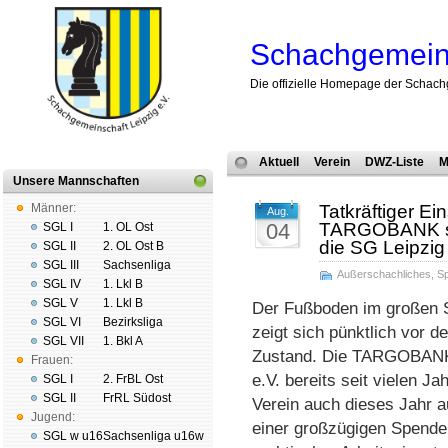
Schachgemeins
Die offizielle Homepage der Schach
Aktuell
Verein
DWZ-Liste
M
Unsere Mannschaften
Männer:
Tatkräftiger E
Aug.
04
TARGOBANK set
SGL I
1. OL Ost
die SG Leipzig 
SGL II
2. OL Ost B
SGL III
Sachsenliga
Außerschachliches
,
Sp
SGL IV
1. Lkl B
SGL V
1. Lkl B
Der Fußboden im großen 
SGL VI
Bezirksliga
zeigt sich pünktlich vor d
SGL VII
1. Bkl A
Zustand. Die TARGOBANK 
Frauen:
e.V. bereits seit vielen J
SGL I
2. FrBL Ost
SGL II
FrRL Südost
Verein auch dieses Jahr 
Jugend:
einer großzügigen Spende 
SGL w u16
Sachsenliga u16w