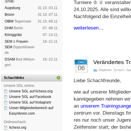
(
DSB
)
Turniere ♔ ♕ veranstalten
Augs­burg
31.10.-03.11.
24.10.2025. Alle sind wil
Brünn
31.10.-07.11.
Nachfolgend die Ein­zel­hei­
OIBM
Tegern­see
31.10.-08.11.
weiterlesen…
DHM
Ber­lin
07.-08.11.
König­grätz
07.-14.11.
SEM
&
Frauen-
18.-21.11.
SEM
Dip­pol­dis­wal­
de
DSAM
Bad Wil­dun­
19.-22.11.
Verändertes T
Okt.
gen
06
Mitglieder
,
Schach
,
Spi
Schachlinks
Liebe Schachfreunde,
Unsere SGL online:
Unsere SGL auf li­chess.org
wie auf un­se­rer Mit­glie­de
Unsere SGL auf Face­book
kannt­ge­ge­ben neh­men wir
Unsere SGL auf Insta­gram
an
un­se­rem Trai­nings­an­ge
Unser Mitgliederbereich auf
zen­trum vor. Diens­tags fin
EasyVerein.com
res nur noch un­ser Ju­gend­
Onlineschach:
Zeit­fens­ter statt; der bis­he
lichess.org