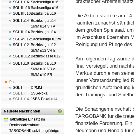
praktischer Arbeitseinsatz
SGL I u16
Sachsenliga u16
SGL II u16
Sachsenliga u16
SGL III u16
Bezirksliga u16
Die Aktion startete am 14.
SGL I u14
Bezirksliga u14
räumten zunächst sämtlic
SMM u14 VR A
dem großen Spielsaal, um 
SGL II u14
Bezirksliga u14
im Anschluss übernahm Ma
SGL w u12
Sachsenliga u12w
Reinigung und Pflege des
SGL I u12
Bezirksliga u12
SMM u12 VR B
SGL II u12
Bezirksklasse u12
Am folgenden Tag wurde da
SGL I u10
Bezirksliga u10
final versiegelt und nachh
SMM u10 VR A
Markus durch einen sein
SMM u10 ER
unser Vorstandsmitglied R
Pokal:
gründlichen Aufarbeitung i
SGL I
DPMM
SGL I
,
II
SVS-Pokal
den Trainings- und Spielbe
SGL I
u14
JSBS-Pokal
u14
Die Schachgemeinschaft b
Neueste Nachrichten
TARGOBANK für die treue, 
Tatkräftiger Einsatz im
finanzielle Förderung. Ei
Denksportzentrum:
Neumann und Ronald für d
TARGOBANK setzt langjährige