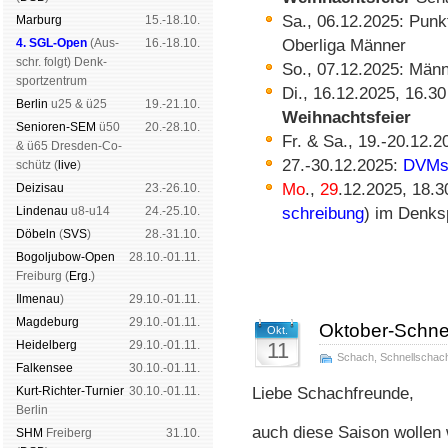
Sa., 06.12.2025: Punk
Mar­burg
15.-18.10.
4. SGL-Open
(
Aus­
16.-18.10.
Oberliga Männer
schr. folgt
) Denk­
So., 07.12.2025: Männ
sport­zen­trum
Di., 16.12.2025, 16.3
Ber­lin
u25 & ü25
19.-21.10.
Weih­nachts­feier
Senioren-SEM
ü50
20.-28.10.
Fr. & Sa., 19.-20.12.
& ü65 Dres­den-Co­
27.-30.12.2025:
DVM
schütz (
live
)
Mo
.,
29
.12.2025, 18.3
Dei­zi­sau
23.-26.10.
Lin­de­nau
u8-u14
24.-25.10.
schrei­bung
) im Denk­s
Dö­beln
(
SVS
)
28.-31.10.
Bogoljubow-Open
28.10.-01.11.
Frei­burg (
Erg.
)
Il­me­nau
)
29.10.-01.11.
Mag­de­burg
29.10.-01.11.
Oktober-Schnel
Okt.
Hei­del­berg
29.10.-01.11.
11
Schach
,
Schnellschac
Fal­ken­see
30.10.-01.11.
Kurt-Rich­ter-Tur­nier
30.10.-01.11.
Liebe Schachfreunde,
Ber­lin
auch diese Saison wollen 
SHM
Frei­berg
31.10.