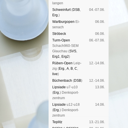
lan­gen
Schwein­furt
(
DSB
,
04.-07.06.
Erg.
)
Wart­burg­open
Ei­
06.06.
se­nach
Strö­beck
06.06.
Turm-Open
06.-07.06.
Schach960-SEM
Glau­chau (
SVS
,
Erg1
,
Erg2
)
Rüben-Open
Leip­
12.-14.06.
zig (
Erg.
,
A
,
B
,
C
,
live
)
Büchen­bach
(
DSB
)
12.-14.06.
Lipsiade
u7-u10
13.06.
(
Erg.
) Denk­sport­
zen­trum
Lipsiade
u12-u18
14.06.
(
Erg.
) Denk­sport­
zen­trum
Tep­litz
13.-21.06.