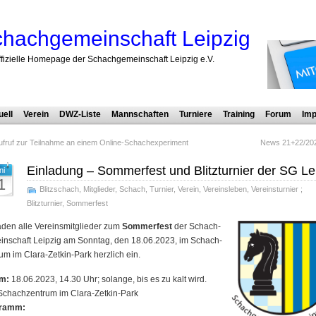
hachgemeinschaft Leipzig
ffizielle Homepage der Schachgemeinschaft Leipzig e.V.
uell
Verein
DWZ-Liste
Mannschaften
Turniere
Training
Forum
Imp
ufruf zur Teilnahme an einem Online-Schach­ex­pe­ri­ment
News 21+22/20
Einladung – Sommerfest und Blitzturnier der SG Le
ni
1
Blitzschach
,
Mitglieder
,
Schach
,
Turnier
,
Verein
,
Vereinsleben
,
Vereinsturnier
;
Blitzturnier
,
Sommerfest
aden alle Ver­eins­mit­glie­der zum
Som­mer­fest
der Schach­
in­schaft Leip­zig am Sonn­tag, den 18.06.2023, im Schach­
rum im Cla­ra-Zet­kin-Park herz­lich ein.
m:
18.06.2023, 14.30 Uhr; solange, bis es zu kalt wird.
chachzentrum im Clara-Zetkin-Park
ramm: