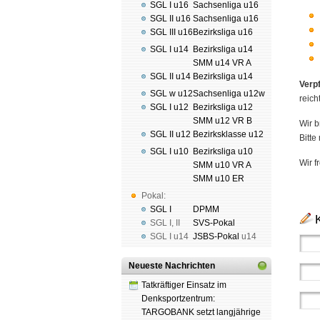
SGL I u16
Sachsenliga u16
SGL II u16
Sachsenliga u16
SGL III u16
Bezirksliga u16
SGL I u14
Bezirksliga u14
SMM u14 VR A
SGL II u14
Bezirksliga u14
Verp
SGL w u12
Sachsenliga u12w
reicht
SGL I u12
Bezirksliga u12
SMM u12 VR B
Wir b
SGL II u12
Bezirksklasse u12
Bitte
SGL I u10
Bezirksliga u10
Wir f
SMM u10 VR A
SMM u10 ER
Pokal:
SGL I
DPMM
SGL I
,
II
SVS-Pokal
SGL I
u14
JSBS-Pokal
u14
Neueste Nachrichten
Tatkräftiger Einsatz im
Denksportzentrum:
TARGOBANK setzt langjährige