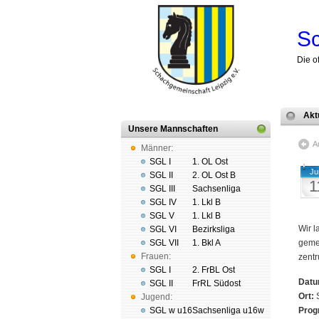
Sc
Die o
Akt
Unsere Mannschaften
A
Männer:
SGL I
1. OL Ost
Ju
SGL II
2. OL Ost B
1
SGL III
Sachsenliga
SGL IV
1. Lkl B
SGL V
1. Lkl B
Wir l
SGL VI
Bezirksliga
SGL VII
1. Bkl A
ge­me
Frauen:
zen­t
SGL I
2. FrBL Ost
Datu
SGL II
FrRL Südost
Ort:
S
Jugend:
SGL w u16
Sachsenliga u16w
Prog