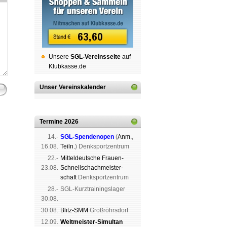
Unsere
SGL-Ver­eins­sei­te
auf
Klubkasse.de
Unser Vereinskalender
Termine 2026
14.-
SGL-Spenden­open
(
Anm.
,
16.08.
Teiln.
) Denk­sport­zen­trum
22.-
Mit­tel­deu­tsche Frauen-
23.08.
Schnell­schach­meis­ter­
schaft
Denk­sport­zen­trum
28.-
SGL-Kurz­trai­nings­lager
30.08.
30.08.
Blitz-SMM
Groß­röhrs­dorf
12.09.
Weltmeister-Simultan