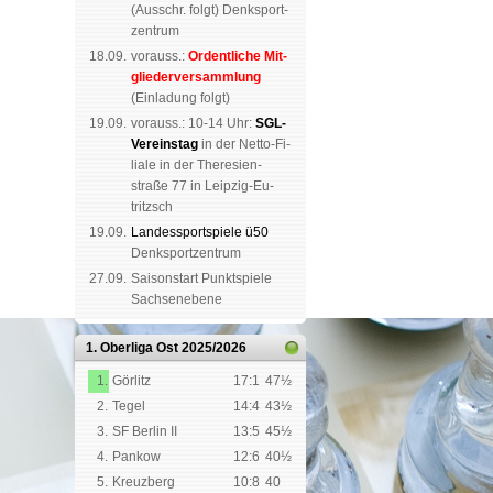
(
Aus­schr. folgt
) Denk­sport­
zen­trum
18.09.
vorauss.:
Or­dent­li­che Mit­
glie­der­ver­samm­lung
(Ein­la­dung folgt)
19.09.
vor­auss.: 10-14 Uhr:
SGL-
Ver­eins­tag
in der Netto-Fi­
li­a­le in der The­re­sien­
straße 77 in Leip­zig-Eu­
tritzsch
19.09.
Landes­sport­spiele ü50
Denk­sport­zen­trum
27.09.
Saison­start Punkt­spiele
Sachsen­ebene
1. Oberliga Ost
2025/2026
1.
Görlitz
17:1
47½
2.
Tegel
14:4
43½
3.
SF Berlin II
13:5
45½
4.
Pankow
12:6
40½
5.
Kreuzberg
10:8
40