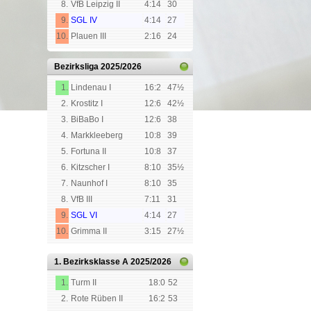
8.
VfB Leipzig II
4:14
30
9.
SGL IV
4:14
27
10.
Plauen III
2:16
24
Bezirksliga
2025/2026
1.
Lindenau I
16:2
47½
2.
Krostitz I
12:6
42½
3.
BiBaBo I
12:6
38
4.
Markkleeberg
10:8
39
5.
Fortuna II
10:8
37
6.
Kitzscher I
8:10
35½
7.
Naunhof I
8:10
35
8.
VfB III
7:11
31
9.
SGL VI
4:14
27
10.
Grimma II
3:15
27½
1. Bezirksklasse A
2025/2026
1.
Turm II
18:0
52
2.
Rote Rüben II
16:2
53