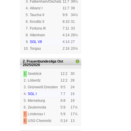
3.
Falkenhain/Oschatz
11:7
39½
4.
Allianz I
11:7
39
5.
Taucha II
9:9
34½
6.
Krostitz II
8:10
31
7.
Fortuna III
7:11
33
8.
Altenhain
4:14
28½
9.
SGL VII
4:14
27
10.
Torgau
2:16
20½
2. Frauenbundesliga Ost
2025/2026
1.
Seeblick
12:2
30
2.
Löberitz
12:2
28
3.
Grünweiß Dresden
9:5
24
4.
SGL I
7:7
19
5.
Merseburg
6:8
19
6.
Zeulenroda
5:9
17½
7.
Lindenau I
5:9
17½
8.
USG Chemnitz
0:14
13