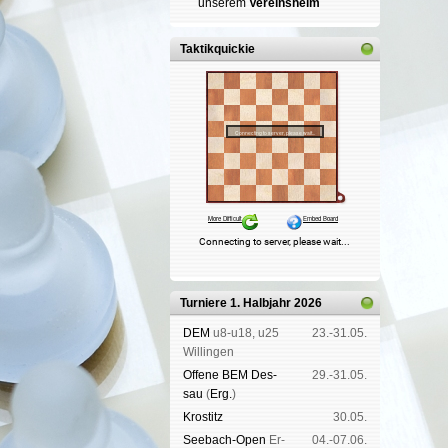
un­se­rem
Ver­eins­heim
Taktikquickie
Turniere 1. Halbjahr 2026
DEM
u8-u18, u25
23.-31.05.
Wil­lin­gen
Offene BEM Des­
29.-31.05.
sau
(
Erg.
)
Kros­titz
30.05.
See­bach-Open
Er­
04.-07.06.