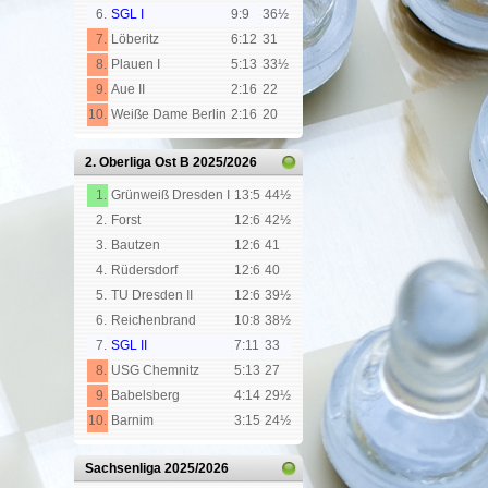
6.
SGL I
9:9
36½
7.
Löberitz
6:12
31
8.
Plauen I
5:13
33½
9.
Aue II
2:16
22
10.
Weiße Dame Berlin
2:16
20
2. Oberliga Ost B
2025/2026
1.
Grünweiß Dresden I
13:5
44½
2.
Forst
12:6
42½
3.
Bautzen
12:6
41
4.
Rüdersdorf
12:6
40
5.
TU Dresden II
12:6
39½
6.
Reichenbrand
10:8
38½
7.
SGL II
7:11
33
8.
USG Chemnitz
5:13
27
9.
Babelsberg
4:14
29½
10.
Barnim
3:15
24½
Sachsenliga
2025/2026