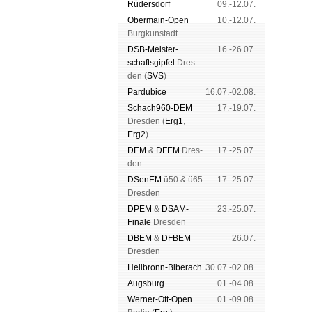
Rüders­dorf
09.-12.07.
Ober­main-Open
10.-12.07.
Burg­kun­stadt
DSB-Meister­
16.-26.07.
schafts­gipfel
Dres­
den (
SVS
)
Pardu­bice
16.07.-02.08.
Schach960-DEM
17.-19.07.
Dres­den (
Erg1
,
Erg2
)
DEM
&
DFEM
Dres­
17.-25.07.
den
DSenEM
ü50 & ü65
17.-25.07.
Dres­den
DPEM
&
DSAM-
23.-25.07.
Finale
Dres­den
DBEM
&
DFBEM
26.07.
Dres­den
Heil­bronn-Bi­ber­ach
30.07.-02.08.
Augs­burg
01.-04.08.
Werner-Ott-Open
01.-09.08.