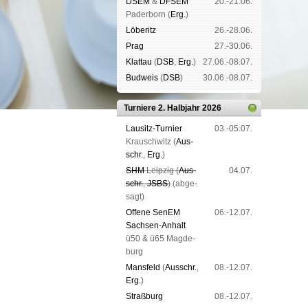
DSEM
&
DFSEM
20.-21.06.
Pader­born (
Erg.
)
Lö­be­ritz
26.-28.06.
Prag
27.-30.06.
Klat­tau
(
DSB
,
Erg.
)
27.06.-08.07.
Bud­weis
(
DSB
)
30.06.-08.07.
Turniere 2. Halbjahr 2026
Lau­sitz-Tur­nier
03.-05.07.
Krausch­witz (
Aus­
schr.
,
Erg.
)
SHM
Leip­zig (
Aus­
04.07.
schr.
,
JSBS
)
(ab­ge­
sagt)
Offene SenEM
06.-12.07.
Sach­sen-An­halt
ü50 & ü65 Mag­de­
burg
Mans­feld
(
Aus­schr.
,
08.-12.07.
Erg.
)
Straß­burg
08.-12.07.