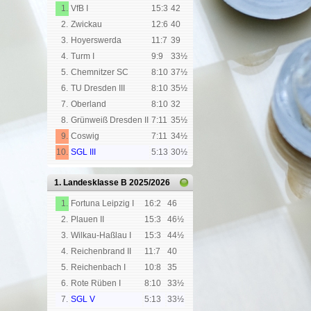
1.
VfB I
15:3
42
2.
Zwickau
12:6
40
3.
Hoyerswerda
11:7
39
4.
Turm I
9:9
33½
5.
Chemnitzer SC
8:10
37½
6.
TU Dresden III
8:10
35½
7.
Oberland
8:10
32
8.
Grünweiß Dresden II
7:11
35½
9.
Coswig
7:11
34½
10.
SGL III
5:13
30½
1. Landesklasse B
2025/2026
1.
Fortuna Leipzig I
16:2
46
2.
Plauen II
15:3
46½
3.
Wilkau-Haßlau I
15:3
44½
4.
Reichenbrand II
11:7
40
5.
Reichenbach I
10:8
35
6.
Rote Rüben I
8:10
33½
7.
SGL V
5:13
33½