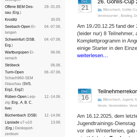
26. Gohlis-Cup 
Dez.
21
Offene BEM Des­
29.-31.05.
Blitzschach
,
Gohlis-C
sau
(
Erg.
)
Vereinsturnier
;
Bowling
,
D
Kros­titz
30.05.
Am 19./20.12.25 fand der
See­bach-Open
Er­
04.-07.06.
lan­gen
(leider nur) 8 Teilnehmer
Schwein­furt
(
DSB
,
04.-07.06.
Komplettprogramm in Angri
Erg.
)
einige Starter in den Einz
Wart­burg­open
Ei­
06.06.
weiterlesen…
se­nach
Strö­beck
06.06.
Turm-Open
06.-07.06.
Schach960-SEM
Glau­chau (
SVS
,
Erg1
,
Erg2
)
Teilnehmerreko
Dez.
16
Rüben-Open
Leip­
12.-14.06.
Blitzschach
,
Jugend
,
M
zig (
Erg.
,
A
,
B
,
C
,
Verein
,
Vereinsleben
,
Verei
live
)
Büchen­bach
(
DSB
)
12.-14.06.
Am 16.12.2025, dem letz­t
Lipsiade
u7-u10
13.06.
Ju­gend­trai­nings-Diens­tag
(
Erg.
) Denk­sport­
vor den Win­ter­fe­ri­en, gab
zen­trum