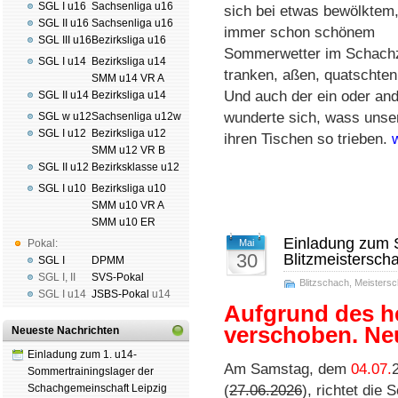
SGL I u16
Sachsenliga u16
sich bei etwas bewölktem,
SGL II u16
Sachsenliga u16
immer schon schönem
SGL III u16
Bezirksliga u16
Sommerwetter im Schachze
SGL I u14
Bezirksliga u14
tranken, aßen, quatschten
SMM u14 VR A
Und auch der ein oder and
SGL II u14
Bezirksliga u14
wunderte sich, wass unse
SGL w u12
Sachsenliga u12w
SGL I u12
Bezirksliga u12
ihren Tischen so trieben.
SMM u12 VR B
SGL II u12
Bezirksklasse u12
SGL I u10
Bezirksliga u10
SMM u10 VR A
SMM u10 ER
Einladung zum 
Pokal:
Mai
30
Blitzmeistersch
SGL I
DPMM
SGL I
,
II
SVS-Pokal
Blitzschach
,
Meistersc
SGL I
u14
JSBS-Pokal
u14
Aufgrund des h
verschoben. Neu
Neueste Nachrichten
Einladung zum 1. u14-
Am Sams­tag, dem
04.07.
Sommertrainingslager der
Schachgemeinschaft Leipzig
(
27.06.2026
), rich­tet die 