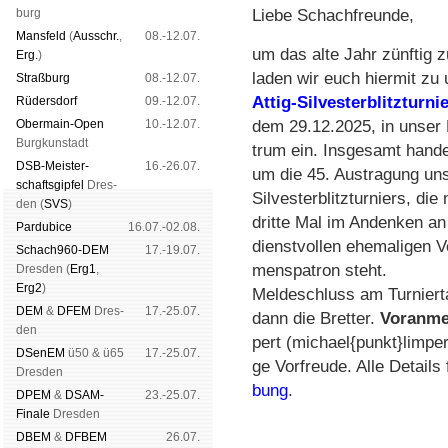
burg
Liebe Schachfreunde,
Mans­feld
(
Aus­schr.
,
08.-12.07.
um das alte Jahr zünf­tig zu
Erg.
)
la­den wir euch hier­mit zu
Straß­burg
08.-12.07.
Attig-Sil­ves­ter­blitz­tur­ni
Rüders­dorf
09.-12.07.
Ober­main-Open
10.-12.07.
dem 29.12.2025, in unser 
Burg­kun­stadt
trum ein. Ins­ge­samt han­de
DSB-Meister­
16.-26.07.
um die 45. Aus­tra­gung un­s
schafts­gipfel
Dres­
Sil­ves­ter­blitz­tur­niers, d
den (
SVS
)
dritte Mal im An­den­ken an 
Pardu­bice
16.07.-02.08.
dienst­vol­len ehe­ma­li­gen V
Schach960-DEM
17.-19.07.
mens­pa­tron steht.
Dres­den (
Erg1
,
Erg2
)
Mel­de­schluss am Tur­nier­
DEM
&
DFEM
Dres­
17.-25.07.
dann die Bret­ter.
Vor­an­me
den
pert (michael{punkt}limpert{
DSenEM
ü50 & ü65
17.-25.07.
ge Vor­freu­de. Alle Details
Dres­den
bung
.
DPEM
&
DSAM-
23.-25.07.
Finale
Dres­den
DBEM
&
DFBEM
26.07.