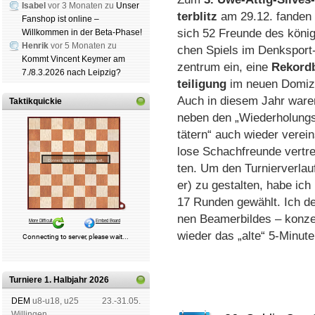
Isabel
vor 3 Monaten zu
Unser
ter­blitz
am 29.12. fan­den
Fanshop ist online –
sich 52 Freun­de des kö­nig­
Willkommen in der Beta-Phase!
Henrik
vor 5 Monaten zu
chen Spiels im Denk­sport
Kommt Vincent Keymer am
zen­trum ein, ei­ne
Re­kord­
7./8.3.2026 nach Leipzig?
tei­li­gung
im neu­en Do­mi­zi
Auch in die­sem Jahr wa­re
Taktikquickie
ne­ben den „Wie­der­ho­lung
tä­tern“ auch wie­der ver­ei
lo­se Schach­freun­de ver­tr
ten. Um den Tur­nier­ver­lauf
er) zu ge­stal­ten, ha­be i
17 Run­den ge­wählt. Ich den
nen Bea­mer­bil­des – kon­ze
wie­der das „alte“ 5-Mi­nu­t
Turniere 1. Halbjahr 2026
DEM
u8-u18, u25
23.-31.05.
Wil­lin­gen