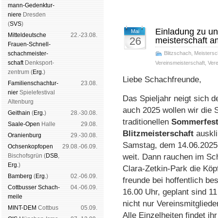
mann-Ge­denk­tur­
niere
Dres­den
(
SVS
)
Einladung zu un
Mai
Mit­tel­deu­tsche
22.-23.08.
26
meis­ter­schaft
Frauen-Schnell­
schach­meis­ter­
Blitzschach
,
Meistersc
schaft
Denk­sport­
Vereinsmeisterschaft
,
Vere
zen­trum (
Erg.
)
Liebe Schachfreunde,
Familien­schach­tur­
23.08.
nier
Spiele­fes­ti­val
Das Spiel­jahr neigt sich
Al­ten­burg
auch 2025 wol­len wir die S
Geit­hain
(
Erg.
)
28.-30.08.
tra­di­tio­nel­len
Som­mer­fes
Saale-Open
Halle
29.08.
Blitz­meis­ter­schaft
aus­kl
Oranien­burg
29.-30.08.
Sams­tag, dem 14.06.2025, 
Och­sen­kopf­open
29.08.-06.09.
Bischofs­grün (
DSB
,
weit. Dann rau­chen im Sc
Erg.
)
Clara-Zet­kin-Park die Köp­
Bam­berg
(
Erg.
)
02.-06.09.
freun­de bei hof­fent­lich b
Cott­busser Schach­
04.-06.09.
16.00 Uhr, ge­plant sind 11
meile
nicht nur Vereinsmit­glie­d
MINT-DEM
Cott­bus
05.09.
Alle Ein­zel­hei­ten fin­det 