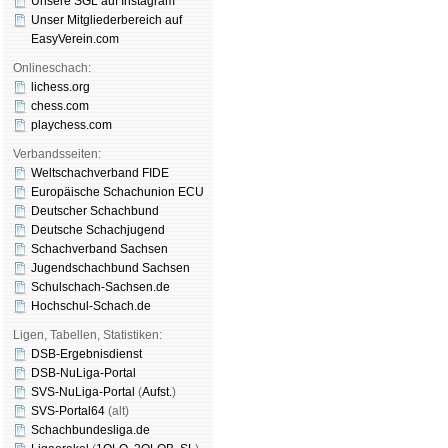
Unsere SGL auf Insta­gram
Unser Mitgliederbereich auf
EasyVerein.com
Onlineschach:
lichess.org
chess.com
playchess.com
Verbandsseiten:
Weltschachverband FIDE
Europäische Schachunion ECU
Deutscher Schachbund
Deutsche Schachjugend
Schachverband Sachsen
Jugendschachbund Sachsen
Schulschach-Sachsen.de
Hochschul-Schach.de
Ligen, Tabellen, Statistiken:
DSB-Ergebnisdienst
DSB-NuLiga-Portal
SVS-NuLiga-Portal
(
Aufst.
)
SVS-Portal64
(alt)
Schachbundesliga.de