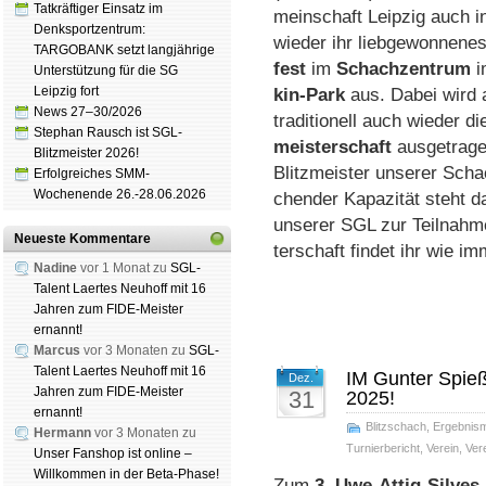
Tatkräftiger Einsatz im
mein­schaft Leip­zig auch i
Denksportzentrum:
wie­der ihr lieb­ge­won­ne­ne
TARGOBANK setzt langjährige
fest
im
Schach­zen­trum
i
Unterstützung für die SG
Leipzig fort
kin-Park
aus. Da­bei wird
News 27–30/2026
tra­di­tio­nell auch wie­der d
Stephan Rausch ist SGL-
meis­ter­schaft
aus­ge­tra­g
Blitzmeister 2026!
Blitz­meis­ter un­se­rer Scha
Erfolgreiches SMM-
Wochenende 26.-28.06.2026
chen­der Ka­pa­zi­tät steht 
un­se­rer SGL zur Teil­nahme
Neueste Kommentare
ter­schaft fin­det ihr wie im
Nadine
vor 1 Monat zu
SGL-
Talent Laertes Neuhoff mit 16
Jahren zum FIDE-Meister
ernannt!
Marcus
vor 3 Monaten zu
SGL-
Talent Laertes Neuhoff mit 16
IM Gunter Spieß 
Dez.
Jahren zum FIDE-Meister
31
2025!
ernannt!
Blitzschach
,
Ergebnis
Hermann
vor 3 Monaten zu
Turnierbericht
,
Verein
,
Ver
Unser Fanshop ist online –
Willkommen in der Beta-Phase!
Zum
3. Uwe-Attig-Sil­ves­