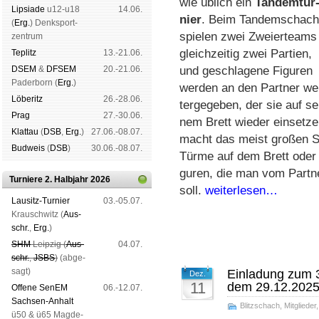
wie üb­lich ein
Tan­dem­tur
Lipsiade
u12-u18
14.06.
nier
. Beim Tan­dem­schach
(
Erg.
) Denk­sport­
spie­len zwei Zwei­er­teams
zen­trum
gleich­zei­tig zwei Par­tien,
Tep­litz
13.-21.06.
DSEM
&
DFSEM
20.-21.06.
und ge­schla­ge­ne Fi­gu­ren
Pader­born (
Erg.
)
wer­den an den Part­ner we
Lö­be­ritz
26.-28.06.
ter­ge­ge­ben, der sie auf se
Prag
27.-30.06.
nem Brett wie­der ein­set­ze
Klat­tau
(
DSB
,
Erg.
)
27.06.-08.07.
macht das meist gro­ßen S
Bud­weis
(
DSB
)
30.06.-08.07.
Türme auf dem Brett oder m
gu­ren, die man vom Part­n
Turniere 2. Halbjahr 2026
soll.
weiterlesen…
Lau­sitz-Tur­nier
03.-05.07.
Krausch­witz (
Aus­
schr.
,
Erg.
)
SHM
Leip­zig (
Aus­
04.07.
schr.
,
JSBS
)
(ab­ge­
sagt)
Einladung zum 3.
Dez.
11
dem 29.12.202
Offene SenEM
06.-12.07.
Sach­sen-An­halt
Blitzschach
,
Mitglieder
ü50 & ü65 Mag­de­