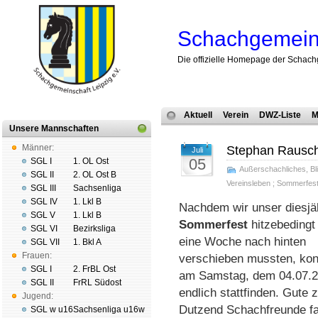
Schachgemeins
Die offizielle Homepage der Schach
Aktuell
Verein
DWZ-Liste
M
Unsere Mannschaften
Männer:
Stephan Rausch 
Juli
05
SGL I
1. OL Ost
Außerschachliches
,
Bl
SGL II
2. OL Ost B
Vereinsleben
;
Sommerfes
SGL III
Sachsenliga
SGL IV
1. Lkl B
Nachdem wir unser diesjä
SGL V
1. Lkl B
Sommerfest
hitzebedingt
SGL VI
Bezirksliga
eine Woche nach hinten
SGL VII
1. Bkl A
Frauen:
verschieben mussten, kon
SGL I
2. FrBL Ost
am Samstag, dem 04.07.
SGL II
FrRL Südost
endlich stattfinden. Gute 
Jugend:
Dutzend Schachfreunde f
SGL w u16
Sachsenliga u16w