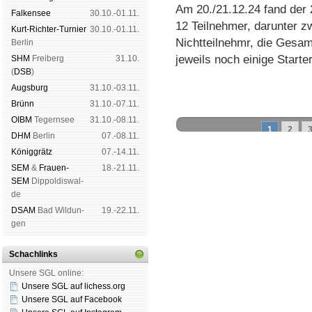
Am 20./21.12.24 fand der
Fal­ken­see
30.10.-01.11.
12 Teilnehmer, darunter zw
Kurt-Rich­ter-Tur­nier
30.10.-01.11.
Nichtteilnehmr, die Gesamt
Ber­lin
jeweils noch einige Starte
SHM
Frei­berg
31.10.
(
DSB
)
Augs­burg
31.10.-03.11.
Brünn
31.10.-07.11.
OIBM
Tegern­see
31.10.-08.11.
1
2
DHM
Ber­lin
07.-08.11.
König­grätz
07.-14.11.
SEM
&
Frauen-
18.-21.11.
SEM
Dip­pol­dis­wal­
Schachgemeinschaft Leipzig
de
Mitgliedschaft
|
Vereinsheim
DSAM
Bad Wil­dun­
19.-22.11.
schluss
|
Daten­schutz­er­klä­r
gen
Schachlinks
Unsere SGL online:
Unsere SGL auf li­chess.org
Unsere SGL auf Face­book