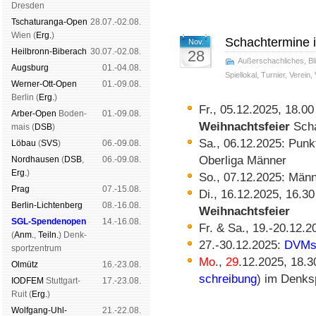
Dres­den
Tschaturanga-Open
28.07.-02.08.
Wien (
Erg.
)
Schachtermine
Nov.
Heil­bronn-Bi­ber­ach
30.07.-02.08.
28
Außerschachliches
,
Bl
Augs­burg
01.-04.08.
Spiellokal
,
Turnier
,
Verein
,
Werner-Ott-Open
01.-09.08.
Ber­lin (
Erg.
)
Fr., 05.12.2025, 18.0
Arber-Open
Boden­
01.-09.08.
Weih­nachts­feier
Sch
mais (
DSB
)
Sa., 06.12.2025: Punk
Lö­bau
(
SVS
)
06.-09.08.
Oberliga Männer
Nord­hau­sen
(
DSB
,
06.-09.08.
Erg.
)
So., 07.12.2025: Männ
Prag
07.-15.08.
Di., 16.12.2025, 16.3
Berlin-Lich­ten­berg
08.-16.08.
Weih­nachts­feier
SGL-Spenden­open
14.-16.08.
Fr. & Sa., 19.-20.12.
(
Anm.
,
Teiln.
) Denk­
27.-30.12.2025:
DVM
sport­zen­trum
Mo
.,
29
.12.2025, 18.3
Ol­mütz
16.-23.08.
schrei­bung
) im Denk­s
IODFEM
Stutt­gart-
17.-23.08.
Ruit (
Erg.
)
Wolf­gang-Uhl­
21.-22.08.