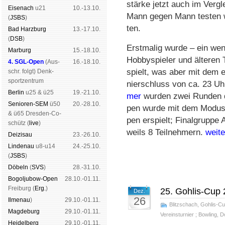
stär­ke jetzt auch im Ver­gl
Eise­nach
u21
10.-13.10.
Mann gegen Mann tes­ten 
(
JSBS
)
ten.
Bad Harz­burg
13.-17.10.
(
DSB
)
Erst­malig wurde – ein weni
Mar­burg
15.-18.10.
Hobby­spie­ler und äl­te­re
4. SGL-Open
(
Aus­
16.-18.10.
spielt, was aber mit dem et
schr. folgt
) Denk­
sport­zen­trum
nier­schluss von ca. 23 Uhr
Ber­lin
u25 & ü25
19.-21.10.
mer
wur­den zwei Run­den du
Senioren-SEM
ü50
20.-28.10.
pen wur­de mit dem Mo­dus 3
& ü65 Dres­den-Co­
pen er­spielt; Fi­nal­grup­p
schütz (
live
)
weils 8 Teil­neh­mern.
weit
Dei­zi­sau
23.-26.10.
Lin­de­nau
u8-u14
24.-25.10.
(
JSBS
)
Dö­beln
(
SVS
)
28.-31.10.
Bogoljubow-Open
28.10.-01.11.
Frei­burg (
Erg.
)
25. Gohlis-Cup 
Dez.
26
Il­me­nau
)
29.10.-01.11.
Blitzschach
,
Gohlis-C
Mag­de­burg
29.10.-01.11.
Vereinsturnier
;
Bowling
,
D
Hei­del­berg
29.10.-01.11.