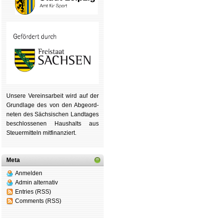
Unsere Ver­eins­ar­beit wird auf der
Grund­lage des von den Ab­ge­ord­
ne­ten des Säch­si­schen Land­tages
be­schlos­se­nen Haus­halts aus
Steu­er­mitteln mit­fi­nan­ziert.
Meta
Anmelden
Admin alternativ
Entries (RSS)
Comments (RSS)