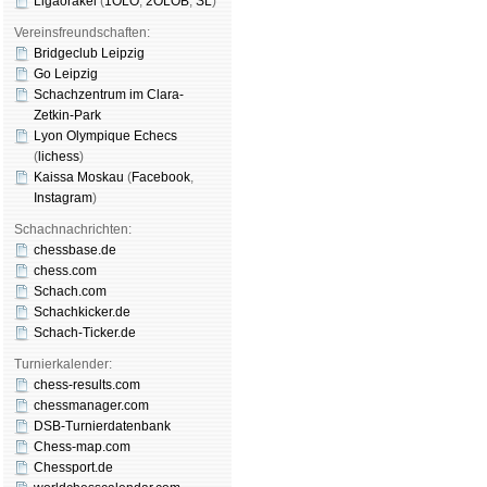
Ligaorakel
(
1OLO
,
2OLOB
,
SL
)
Vereinsfreundschaften:
Bridgeclub Leipzig
Go Leipzig
Schachzentrum im Clara-
Zetkin-Park
Lyon Olympique Echecs
(
lichess
)
Kaissa Moskau
(
Face­book
,
Insta­gram
)
Schachnachrichten:
chessbase.de
chess.com
Schach.com
Schachkicker.de
Schach-Ticker.de
Turnierkalender:
chess-results.com
chessmanager.com
DSB-Turnierdatenbank
Chess-map.com
Chessport.de