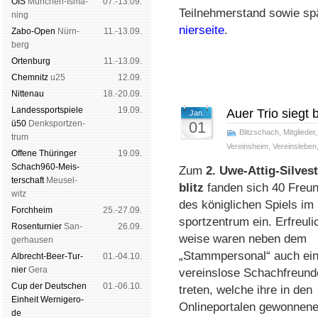
OIS
Mün­chen-Is­ma­
07.-13.09.
Teil­neh­mer­stand so­wie spä
ning
nier­sei­te
.
Zabo-Open
Nürn­
11.-13.09.
berg
Orten­burg
11.-13.09.
Chem­nitz
u25
12.09.
Nitte­nau
18.-20.09.
Landes­sport­spiele
19.09.
Auer Trio siegt b
Jan.
ü50
Denk­sport­zen­
01
Blitzschach
,
Mitglieder
trum
Vereinsheim
,
Vereinsleben
Offene Thü­rin­ger
19.09.
Schach960-Meis­
Zum
2. Uwe-Attig-Sil­ves­
ter­schaft
Meu­sel­
blitz
fan­den sich 40 Freun
witz
des kö­nig­li­chen Spiels i
Forch­heim
25.-27.09.
sport­zen­trum ein. Er­freu­li
Rosen­tur­nier
San­
26.09.
wei­se wa­ren neben dem
ger­hau­sen
„Stamm­per­so­nal“ auch ei­n
Albrecht-Beer-Tur­
01.-04.10.
nier
Ge­ra
ver­eins­lo­se Schach­freun­
Cup der Deut­schen
01.-06.10.
tre­ten, wel­che ihre in den
Ein­heit
Wer­ni­ge­ro­
Online­por­ta­len ge­won­ne­n
de