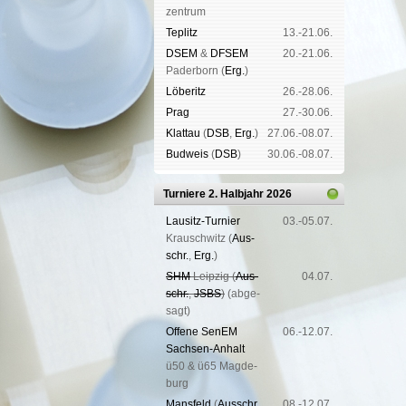
zen­trum
Tep­litz
13.-21.06.
DSEM
&
DFSEM
20.-21.06.
Pader­born (
Erg.
)
Lö­be­ritz
26.-28.06.
Prag
27.-30.06.
Klat­tau
(
DSB
,
Erg.
)
27.06.-08.07.
Bud­weis
(
DSB
)
30.06.-08.07.
Turniere 2. Halbjahr 2026
Lau­sitz-Tur­nier
03.-05.07.
Krausch­witz (
Aus­
schr.
,
Erg.
)
SHM
Leip­zig (
Aus­
04.07.
schr.
,
JSBS
)
(ab­ge­
sagt)
Offene SenEM
06.-12.07.
Sach­sen-An­halt
ü50 & ü65 Mag­de­
burg
Mans­feld
(
Aus­schr.
,
08.-12.07.