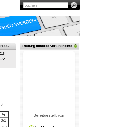
ress.
Rettung unseres Vereinsheims
016
2022
e)
%
3/3