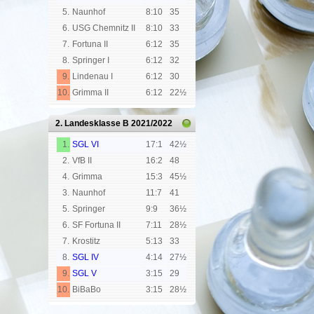
5.
Naunhof
8:10
35
6.
USG Chemnitz II
8:10
33
7.
Fortuna II
6:12
35
8.
Springer I
6:12
32
9.
Lindenau I
6:12
30
10.
Grimma II
6:12
22½
2. Landesklasse B
2021/2022
1.
SGL VI
17:1
42½
2.
VfB II
16:2
48
4.
Grimma
15:3
45½
3.
Naunhof
11:7
41
5.
Springer
9:9
36½
6.
SF Fortuna II
7:11
28½
7.
Krostitz
5:13
33
8.
SGL IV
4:14
27½
9.
SGL V
3:15
29
10.
BiBaBo
3:15
28½