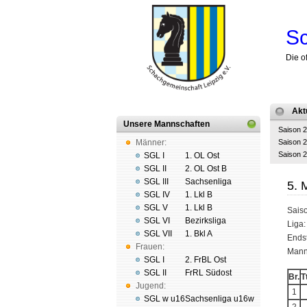
Sc
Die o
Akt
Unsere Mannschaften
Saison 
Männer:
Saison 
Saison 
SGL I
1. OL Ost
SGL II
2. OL Ost B
SGL III
Sachsenliga
5. 
SGL IV
1. Lkl B
SGL V
1. Lkl B
Sais
SGL VI
Bezirksliga
Liga
SGL VII
1. Bkl A
Ends
Frauen:
Manns
SGL I
2. FrBL Ost
SGL II
FrRL Südost
Br.
Tt
Jugend:
1
SGL w u16
Sachsenliga u16w