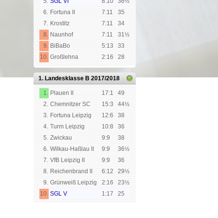
5.
SGL VI
8:10
36½
6.
Fortuna II
7:11
35
7.
Krostitz
7:11
34
8.
Naunhof
7:11
31½
9.
BiBaBo
5:13
33
10.
Großlehna
2:16
28
1. Landesklasse B
2017/2018
1.
Plauen II
17:1
49
2.
Chemnitzer SC
15:3
44½
3.
Fortuna Leipzig
12:6
38
4.
Turm Leipzig
10:8
36
5.
Zwickau
9:9
38
6.
Wilkau-Haßlau II
9:9
36½
7.
VfB Leipzig II
9:9
36
8.
Reichenbrand II
6:12
29½
9.
Grünweiß Leipzig
2:16
23½
10.
SGL V
1:17
25