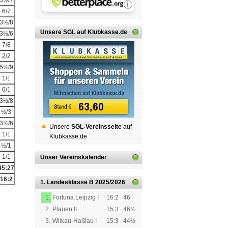
3½/7
6/7
3½/8
Unsere SGL auf Klubkasse.de
3½/6
7/8
2/2
5½/9
1/1
0/1
3½/8
½/3
3½/6
Unsere
SGL-Ver­eins­sei­te
auf
1/1
Klubkasse.de
½/1
1/1
Unser Vereinskalender
45:27
16:2
1. Landesklasse B
2025/2026
1.
Fortuna Leipzig I
16:2
46
2.
Plauen II
15:3
46½
3.
Wilkau-Haßlau I
15:3
44½