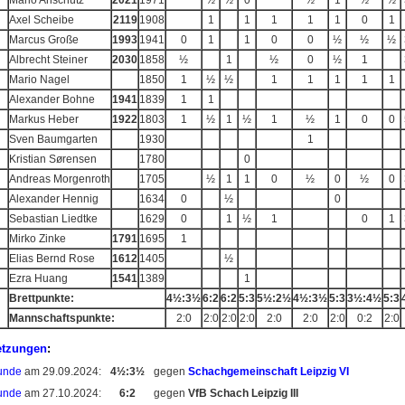
Mario Anschütz
2021
1971
½
½
0
½
1
½
½
Axel Scheibe
2119
1908
1
1
1
1
1
0
1
Marcus Große
1993
1941
0
1
1
0
0
½
½
½
Albrecht Steiner
2030
1858
½
1
½
0
½
1
Mario Nagel
1850
1
½
½
1
1
1
1
1
Alexander Bohne
1941
1839
1
1
Markus Heber
1922
1803
1
½
1
½
1
½
1
0
0
Sven Baumgarten
1930
1
Kristian Sørensen
1780
0
Andreas Morgenroth
1705
½
1
1
0
½
0
½
0
Alexander Hennig
1634
0
½
0
Sebastian Liedtke
1629
0
1
½
1
0
1
Mirko Zinke
1791
1695
1
Elias Bernd Rose
1612
1405
½
Ezra Huang
1541
1389
1
Brettpunkte:
4½:3½
6:2
6:2
5:3
5½:2½
4½:3½
5:3
3½:4½
5:3
Mannschaftspunkte:
2:0
2:0
2:0
2:0
2:0
2:0
2:0
0:2
2:0
etzungen
:
unde
am 29.09.2024:
4½:3½
gegen
Schachgemeinschaft Leipzig VI
unde
am 27.10.2024:
6:2
gegen
VfB Schach Leipzig III