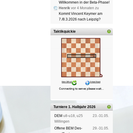
Willkommen in der Beta-Phase!
Henrik
vor 4 Monaten zu
Kommt Vincent Keymer am
7./8.3.2026 nach Leipzig?
Taktikquickie
Turniere 1. Halbjahr 2026
DEM
u8-u18, u25
23.-31.05.
Wil­lin­gen
Offene BEM Des­
29.-31.05.