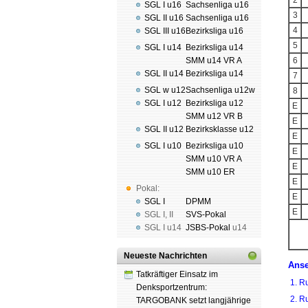
2
SGL I u16
Sachsenliga u16
3
SGL II u16
Sachsenliga u16
4
SGL III u16
Bezirksliga u16
5
SGL I u14
Bezirksliga u14
SMM u14 VR A
6
SGL II u14
Bezirksliga u14
7
SGL w u12
Sachsenliga u12w
8
SGL I u12
Bezirksliga u12
E
SMM u12 VR B
E
SGL II u12
Bezirksklasse u12
E
SGL I u10
Bezirksliga u10
E
SMM u10 VR A
E
SMM u10 ER
E
Pokal:
E
SGL I
DPMM
E
SGL I
,
II
SVS-Pokal
SGL I
u14
JSBS-Pokal
u14
Neueste Nachrichten
Ans
Tatkräftiger Einsatz im
1. R
Denksportzentrum:
2. R
TARGOBANK setzt langjährige