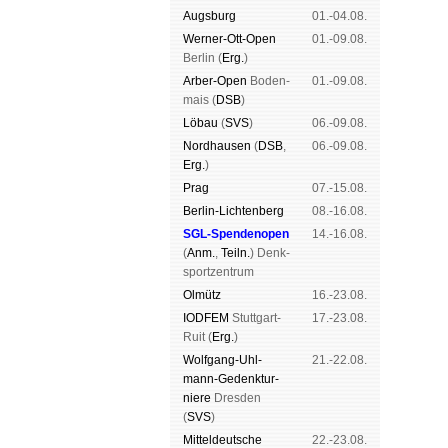
Augs­burg
01.-04.08.
Werner-Ott-Open
01.-09.08.
Ber­lin (
Erg.
)
Arber-Open
Boden­
01.-09.08.
mais (
DSB
)
Lö­bau
(
SVS
)
06.-09.08.
Nord­hau­sen
(
DSB
,
06.-09.08.
Erg.
)
Prag
07.-15.08.
Berlin-Lich­ten­berg
08.-16.08.
SGL-Spenden­open
14.-16.08.
(
Anm.
,
Teiln.
) Denk­
sport­zen­trum
Ol­mütz
16.-23.08.
IODFEM
Stutt­gart-
17.-23.08.
Ruit (
Erg.
)
Wolf­gang-Uhl­
21.-22.08.
mann-Ge­denk­tur­
niere
Dres­den
(
SVS
)
Mit­tel­deu­tsche
22.-23.08.