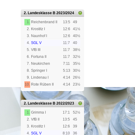
2. Landesklasse B
2023/2024
1.
Reichenbrand II
13:5
49
2.
Krostitz I
12:6
41½
3.
Naunhof I
12:6
40½
4.
SGL V
11:7
40
5.
VfB III
11:7
38½
6.
Fortuna II
11:7
32½
7.
Neukirchen
7:11
35½
8.
Springer I
5:13
30½
9.
Lindenau I
4:14
26½
10.
Rote Rüben II
4:14
23½
2. Landesklasse B
2022/2023
1.
Grimma I
17:1
52½
2.
VfB II
13:5
45
3.
Krostitz I
12:6
39
4.
SGL V
8:10
36