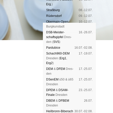
Erg.
)
Straß­burg
08.-12.07.
Rüders­dorf
09.-12.07.
Ober­main-Open
10.-12.07.
Burg­kun­stadt
DSB-Meister­
16.-26.07.
schafts­gipfel
Dres­
den (
SVS
)
Pardu­bice
16.07.-02.08.
Schach960-DEM
17.-19.07.
Dres­den (
Erg1
,
Erg2
)
DEM
&
DFEM
Dres­
17.-25.07.
den
DSenEM
ü50 & ü65
17.-25.07.
Dres­den
DPEM
&
DSAM-
23.-25.07.
Finale
Dres­den
DBEM
&
DFBEM
26.07.
Dres­den
Heil­bronn-Bi­ber­ach
30.07.-02.08.