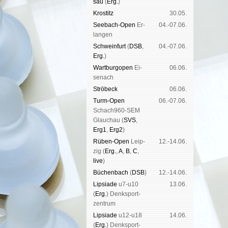
sau
(
Erg.
)
Kros­titz
30.05.
See­bach-Open
Er­
04.-07.06.
lan­gen
Schwein­furt
(
DSB
,
04.-07.06.
Erg.
)
Wart­burg­open
Ei­
06.06.
se­nach
Strö­beck
06.06.
Turm-Open
06.-07.06.
Schach960-SEM
Glau­chau (
SVS
,
Erg1
,
Erg2
)
Rüben-Open
Leip­
12.-14.06.
zig (
Erg.
,
A
,
B
,
C
,
live
)
Büchen­bach
(
DSB
)
12.-14.06.
Lipsiade
u7-u10
13.06.
(
Erg.
) Denk­sport­
zen­trum
Lipsiade
u12-u18
14.06.
(
Erg.
) Denk­sport­