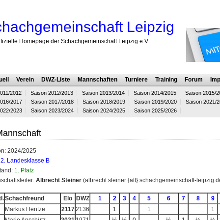
hachgemeinschaft Leipzig
ffizielle Homepage der Schachgemeinschaft Leipzig e.V.
uell
Verein
DWZ-Liste
Mannschaften
Turniere
Training
Forum
Imp
2011/2012
Saison 2012/2013
Saison 2013/2014
Saison 2014/2015
Saison 2015/2
2016/2017
Saison 2017/2018
Saison 2018/2019
Saison 2019/2020
Saison 2021/
2022/2023
Saison 2023/2024
Saison 2024/2025
Saison 2025/2026
Mannschaft
on: 2024/2025
:
2. Landesklasse B
tand:
1. Platz
chaftsleiter:
Albrecht Steiner
(albrecht.steiner {ätt} schachgemeinschaft-leipzig.d
l.
Schachfreund
Elo
DWZ
1
2
3
4
5
6
7
8
9
Markus Hentze
2117
2136
1
1
1