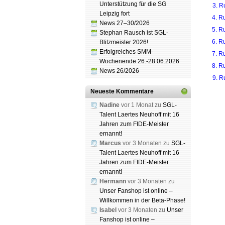
Unterstützung für die SG
3. R
Leipzig fort
4. R
News 27–30/2026
5. R
Stephan Rausch ist SGL-
6. R
Blitzmeister 2026!
Erfolgreiches SMM-
7. R
Wochenende 26.-28.06.2026
8. R
News 26/2026
9. R
Neueste Kommentare
Nadine
vor 1 Monat zu
SGL-
Talent Laertes Neuhoff mit 16
Schach
Jahren zum FIDE-Meister
Spende
ernannt!
Marcus
vor 3 Monaten zu
SGL-
Talent Laertes Neuhoff mit 16
Jahren zum FIDE-Meister
ernannt!
Hermann
vor 3 Monaten zu
Unser Fanshop ist online –
Willkommen in der Beta-Phase!
Isabel
vor 3 Monaten zu
Unser
Fanshop ist online –