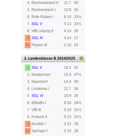
4.
Reichenbrand II
11:7
40
5.
Reichenbach I
10:8
35
6.
Rote Rüben I
8:10
33½
7.
SGL V
5:13
33½
8.
VfB Leipzig II
4:14
30
9.
SGL IV
4:14
27
10.
Plauen III
2:16
24
2. Landesklasse B
2024/2025
1.
SGL V
16:2
45
2.
Neukirchen
15:3
47½
3.
Naunhof I
14:4
40
4.
Lindenau I
11:7
36
5.
SGL VI
10:8
35
6.
BiBaBo I
8:10
34½
7.
VfB III
5:13
32½
8.
Fortuna II
5:13
32½
9.
Krostitz I
3:15
29
10.
Springer I
3:15
28