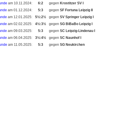
unde
am 10.11.2024:
6:2
gegen
Krostitzer SV I
unde
am 01.12.2024:
5:3
gegen
SF Fortuna Leipzig II
unde
am 12.01.2025:
5½:2½
gegen
SV Springer Leipzig I
unde
am 02.02.2025:
4½:3½
gegen
SG BiBaBo Leipzig I
unde
am 09.03.2025:
5:3
gegen
SC Leipzig-Lindenau I
unde
am 06.04.2025:
3½:4½
gegen
SC Naunhof I
unde
am 11.05.2025:
5:3
gegen
SG Neukirchen
gemeinschaft Leipzig
e.V. 2011-2024. |
Verein
|
Vorstand
|
Mitgliedschaft
|
Vereinsheim
|
nbrett
|
Impressum
|
Haf­tungs­aus­schluss
|
Daten­schutz­er­klä­rung