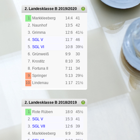
2. Landesklasse B
2019/2020
1.
Markkleeberg
14:4
41
2.
Naunhof
13:5
42
3.
Grimma
12:6
41½
4.
SGL V
11:7
46
5.
SGL VI
10:8
39½
6.
Grünweiß
9:9
30
7.
Krostitz
8:10
35
8.
Fortuna II
7:11
34
9.
Springer
5:13
29½
10.
Lindenau
1:17
21½
2. Landesklasse B
2018/2019
1.
Rote Rüben
18:0
45½
2.
SGL V
15:3
41
3.
SGL VII
12:6
39
4.
Markkleeberg
9:9
36½