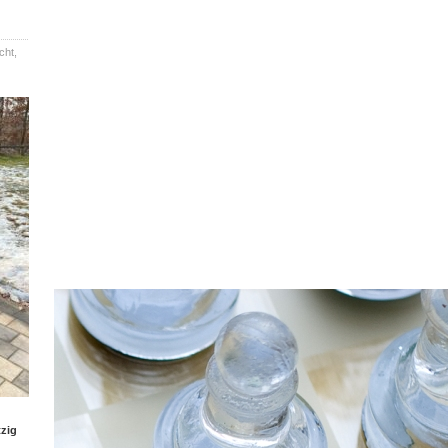
cht
,
zig