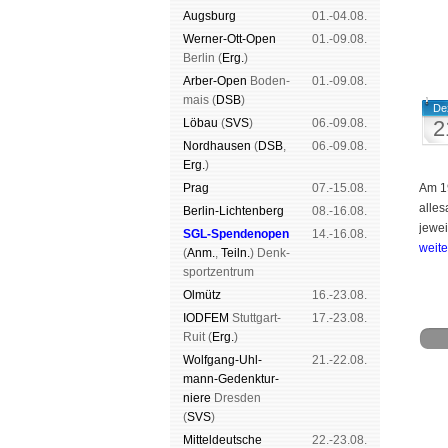
Augs­burg
01.-04.08.
Werner-Ott-Open
01.-09.08.
Ber­lin (
Erg.
)
Arber-Open
Boden­
01.-09.08.
mais (
DSB
)
De
Lö­bau
(
SVS
)
06.-09.08.
2
Nord­hau­sen
(
DSB
,
06.-09.08.
Erg.
)
Prag
07.-15.08.
Am 19
alles
Berlin-Lich­ten­berg
08.-16.08.
jewei
SGL-Spenden­open
14.-16.08.
weit
(
Anm.
,
Teiln.
) Denk­
sport­zen­trum
Ol­mütz
16.-23.08.
IODFEM
Stutt­gart-
17.-23.08.
Ruit (
Erg.
)
Wolf­gang-Uhl­
21.-22.08.
mann-Ge­denk­tur­
niere
Dres­den
(
SVS
)
Schach
Spende
Mit­tel­deu­tsche
22.-23.08.