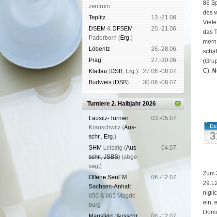
86 Sp
zen­trum
des w
Tep­litz
13.-21.06.
Viel
DSEM
&
DFSEM
20.-21.06.
das T
Pader­born (
Erg.
)
mern 
Lö­be­ritz
26.-28.06.
schaf
Prag
27.-30.06.
(Gru
C),
N
Klat­tau
(
DSB
,
Erg.
)
27.06.-08.07.
Bud­weis
(
DSB
)
30.06.-08.07.
Turniere 2. Halbjahr 2026
Lau­sitz-Tur­nier
03.-05.07.
De
Krausch­witz (
Aus­
3
schr.
,
Erg.
)
SHM
Leip­zig (
Aus­
04.07.
schr.
,
JSBS
)
(ab­ge­
sagt)
Zum
Offene SenEM
06.-12.07.
29.12
Sach­sen-An­halt
nig­l
ü50 & ü65 Mag­de­
ein, 
burg
Do­mi
Mans­feld
(
Aus­schr.
,
08.-12.07.