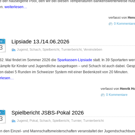
e der haus­eigene Pool, den wir bei diesen Tem­pe­ra­tu­ren dan­kens­wer­ter­wei­se nut­
ten.
weiterlesen…
verfasst von
Hend
0 Kommentar
Lipsiade 13./14.06.2026
ni
3
Jugend
,
Schach
,
Spielbericht
,
Turnierbericht
,
Vereinsleben
32. Mal findet im Sommer 2026 die
Sparkassen-Lipsiade
statt. In 39 Sportarten we
ämpfe für Kinder und Jugendliche ausgetragen – und Schach ist auch dabei. Gespi
en dabei 5 Runden im Schweizer System mit einer Bedenkzeit von 20 Minuten.
erlesen…
verfasst von
Henrik H
0 Kommentare
Spielbericht JSBS-Pokal 2026
r.
3
Jugend
,
Pokal
,
Schach
,
Spielbericht
,
Turnier
,
Turnierbericht
n den Einzel- und Mannschaftsmeisterschaften veranstaltet der Jugendschachbun