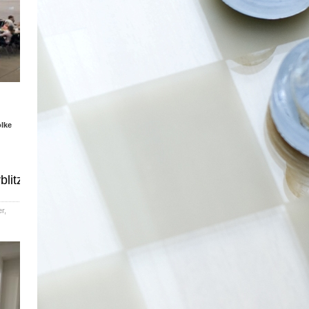
olke
blitz
er
,