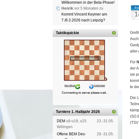
Willkommen in der Beta-Phase!
Fe
Henrik
vor 5 Monaten zu
1
Kommt Vincent Keymer am
7./8.3.2026 nach Leipzig?
Greth
Taktikquickie
Auch 
Gast­
al­ler
Für
N
der An
sie p
konn­
te de
Die U
Teil­
kämpf
Turniere 1. Halbjahr 2026
(SG B
DEM
u8-u18, u25
23.-31.05.
(TSV 
Wil­lin­gen
Offene BEM Des­
29.-31.05.