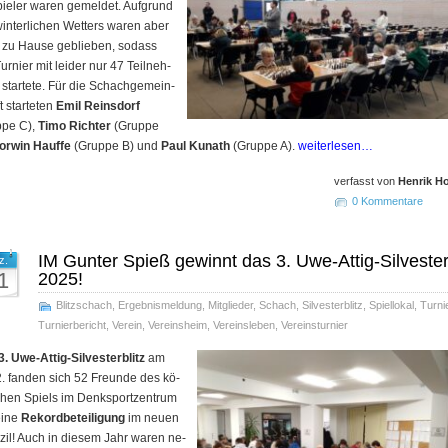
ie­ler waren gemeldet. Auf­grund
interlichen Wetters waren aber
e zu Hause geblieben, sodass
urnier mit leider nur 47 Teil­neh­
startete. Für die Schach­ge­mein­
t starteten
Emil Reinsdorf
ppe C),
Timo Richter
(Gruppe
orwin Hauffe
(Gruppe B) und
Paul Kunath
(Gruppe A).
weiterlesen…
verfasst von
Henrik H
0 Kommentare
IM Gunter Spieß gewinnt das 3. Uwe-Attig-Silvester
z.
1
2025!
Blitzschach
,
Ergebnismeldung
,
Mitglieder
,
Schach
,
Silvesterblitz
,
Spiellokal
,
Turni
Turnierbericht
,
Verein
,
Vereinsheim
,
Vereinsleben
,
Vereinsturnier
3. Uwe-Attig-Sil­ves­ter­blitz
am
. fan­den sich 52 Freun­de des kö­
i­chen Spiels im Denk­sport­zen­trum
ei­ne
Re­kord­be­tei­li­gung
im neu­en
­zil! Auch in die­sem Jahr wa­ren ne­