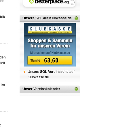
zen
rik
Unsere SGL auf Klubkasse.de
e
rden
elt
Unsere
SGL-Ver­eins­sei­te
auf
Klubkasse.de
olke
Unser Vereinskalender
d