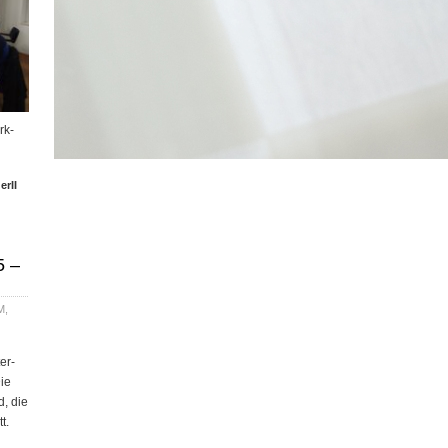
rk­
erII
5 –
M
,
er­
Die
d, die
t.