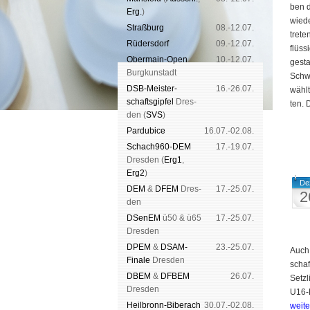
ben d
Erg.
)
wie­d
Straß­burg
08.-12.07.
tre­t
Rüders­dorf
09.-12.07.
flüs­s
Ober­main-Open
10.-12.07.
ge­st
Burg­kun­stadt
Schwe
DSB-Meister­
16.-26.07.
wählt.
schafts­gipfel
Dres­
ten. 
den (
SVS
)
Pardu­bice
16.07.-02.08.
Schach960-DEM
17.-19.07.
Dres­den (
Erg1
,
Erg2
)
De
DEM
&
DFEM
Dres­
17.-25.07.
2
den
DSenEM
ü50 & ü65
17.-25.07.
Dres­den
DPEM
&
DSAM-
23.-25.07.
Auch 
Finale
Dres­den
schaf
DBEM
&
DFBEM
26.07.
Setzl
Dres­den
U16-M
Heil­bronn-Bi­ber­ach
30.07.-02.08.
weit