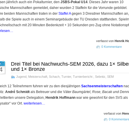
en jährlich auch ein Pokalturnier, den
JSBS-Pokal U14
. Dieses Jahr waren 10
ische Mannschaften gemeldet, daher wurden 2 Staffeln für die Vorrunde gebildet.
e beiden Mannschaften traten in der
Staffel A
gegen 3 Dresdner Mannschaften an,
alb die Spiele auch in einem Seminargebäude der TU Dresden stattfanden. Spiel
chnellschach mit 20 Minuten Bedenkzeit + 10 Sekunden pro Zug ohne Notationspfl
erlesen…
verfasst von
Henrik H
0 Kommentare
Drei Titel bei Nachwuchs-SEM 2026, dazu 1× Silbe
r.
4
und 1× Bronze
Jugend
,
Meisterschaft
,
Schach
,
Turnier
,
Turnierbericht
;
Sebnitz
,
SEM
leich 12 Teilnehmern fuhren wir zu den diesjährigen
Sachsen­meister­schaften
na
itz.
André Schmidt
als Betreuer und die Väter
Baumgärtel, Rose, Bacak und Denn
ettierten unsere Delegation,
Hendrik Hoffmann
war wie gewohnt für den SVS als
ysator“ vor Ort.
weiterlesen…
verfasst von
Hend
0 Kommentar