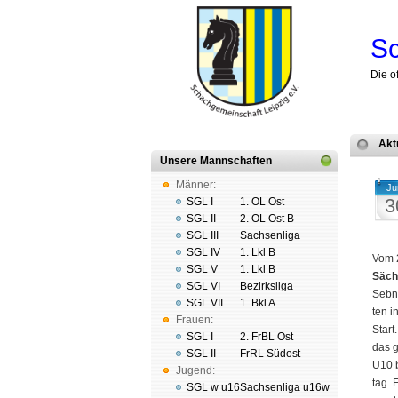
Sc
Die o
Akt
Unsere Mannschaften
Männer:
Ju
3
SGL I
1. OL Ost
SGL II
2. OL Ost B
SGL III
Sachsenliga
SGL IV
1. Lkl B
Vom 2
SGL V
1. Lkl B
Säch­
SGL VI
Bezirksliga
Seb­n
SGL VII
1. Bkl A
ten i
Frauen:
Start
SGL I
2. FrBL Ost
das g
SGL II
FrRL Südost
U10 b
Jugend:
tag. 
SGL w u16
Sachsenliga u16w