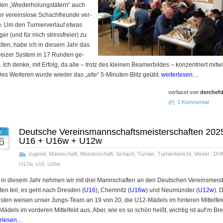
en „Wie­der­ho­lungs­tä­tern“ auch
er ver­eins­lo­se Schach­freun­de ver­
en. Um den Tur­nier­ver­lauf et­was
i­ger (und für mich stress­frei­er) zu
al­ten, ha­be ich in die­sem Jahr das
i­zer Sys­tem in 17 Run­den ge­
 Ich den­ke, mit Er­folg, da al­le – trotz des klei­nen Bea­mer­bil­des – kon­zen­triert mit­wi
Des Wei­te­ren wurde wie­der das „alte“ 5-Mi­nu­ten-Blitz ge­übt.
weiterlesen…
verfasst von
derchefd
1 Kommentar
Deutsche Vereins­mann­schafts­meis­ter­schaf­ten 202
z.
6
U16 + U16w + U12w
Jugend
,
Mannschaft
,
Meisterschaft
,
Schach
,
Turnier
,
Turnierbericht
,
Verein
;
DV
U12w
,
u16
,
u16w
in diesem Jahr nehmen wir mit drei Mannschaften an den Deutschen Vereins­meist
ten teil, es geht nach Dresden (
U16
), Chemnitz (
U16w
) und Neumünster (
U12w
). 
isten weisen unser Jungs-Team an 19 von 20, die U12-Mädels im hinteren Mittelfel
ädels im vorderen Mittelfeld aus. Aber, wie es so schön heißt, wichtig ist auf’m Bret
erlesen…