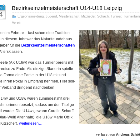
Bezirkseinzelmeisterschaft U14-U18 Leipzig
b.
4
Ergebnismeldung
,
Jugend
,
Meisterschaft
,
Mitglieder
,
Schach
,
Turnier
,
Turnierberi
Verein
en im Februar – fast schon eine Tra­di­tion.
in die­sem Jahr war das Na­tur­freun­de­haus
geber für die
Be­zirks­ein­zel­meis­ter­schaf­ten
 Al­ters­klas­sen.
eele
(AK U16w) war das Tur­nier be­reits mit
­rei­se zu En­de. Als ein­zi­ge Star­te­rin spiel­te
ro For­ma eine Par­tie in der U18 mit und
te ih­ren Po­kal in Em­pfang neh­men. Hier soll­
r Ver­band drin­gend nach­den­ken!
14w und U18w wa­ren zu­min­dest mit drei
neh­me­rin­nen be­setzt, so­dass um den Ti­tel ge­
t wur­de. Die U14w ge­wann Ca­ro­lin Scharff
lau-Weiß Al­ten­hain), die U18w Ma­rie Ott­lik
Ki­tzscher).
weiterlesen…
verfasst von
Andreas Schöt