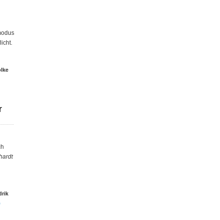
modus
icht.
olke
r
ch
hardt
rik
e