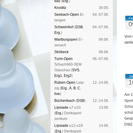
sau
(
Erg.
)
Kros­titz
30.05.
See­bach-Open
Er­
04.-07.06.
Fe
lan­gen
0
Schwein­furt
(
DSB
,
04.-07.06.
Erg.
)
Vom 8
Wart­burg­open
Ei­
06.06.
stell
se­nach
Strö­beck
06.06.
Turm-Open
06.-07.06.
Schach960-SEM
Glau­chau (
SVS
,
Erg1
,
Erg2
)
Ja
1
Rüben-Open
Leip­
12.-14.06.
zig (
Erg.
,
A
,
B
,
C
,
live
)
Am 10
Büchen­bach
(
DSB
)
12.-14.06.
Sport
Schül
Lipsiade
u7-u10
13.06.
schül
(
Erg.
) Denk­sport­
Gespi
zen­trum
DWZ <
Lipsiade
u12-u18
14.06.
(
Erg.
) Denk­sport­