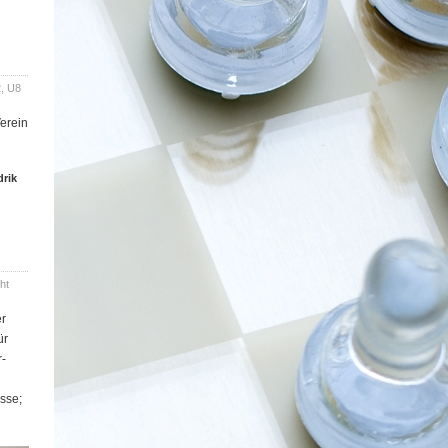
2
,
U8
Verein
rik
ht
er
ür
r­
asse;