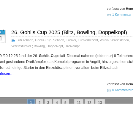
verfasst von
Hend
1 Kommentar
26. Gohlis-Cup 2025 (Blitz, Bowling, Doppelkopf)
z.
1
Blitzschach
,
Gohlis-Cup
,
Schach
,
Turnier
,
Turnierbericht
,
Verein
,
Vereinsleben
,
Vereinsturnier
;
Bowling
,
Doppelkopf
,
Dreikampf
./20.12.25 fand der 26.
Gohlis-Cup
statt. Diesmal nahmen (leider nur) 8 Teilnehme
amt gestandene Dreikämpfer, das Komplettprogramm in Angriff, hinzu gesellten sic
ls noch einige Starter in den Einzeldisziplinen, vor allem beim Blitzschach.
erlesen…
verfasst von
Hend
0 Kommentar
1
2
3
4
5
...
11
12
13
gemeinschaft Leipzig
e.V. 2011-2024. |
Verein
|
Vorstand
|
Mitgliedschaft
|
Vereinsheim
|
nbrett
|
Impressum
|
Haf­tungs­aus­schluss
|
Daten­schutz­er­klä­rung