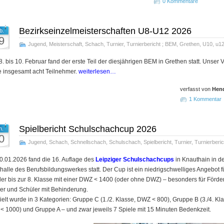
0 Kommentare
Bezirkseinzelmeisterschaften U8-U12 2026
b.
9
Jugend
,
Meisterschaft
,
Schach
,
Turnier
,
Turnierbericht
;
BEM
,
Grethen
,
U10
,
u1
. bis 10. Februar fand der erste Teil der diesjährigen BEM in Grethen statt. Unser 
te insgesamt acht Teilnehmer.
weiterlesen…
verfasst von
Hend
1 Kommentar
Spielbericht Schulschachcup 2026
n.
0
Jugend
,
Schach
,
Schnellschach
,
Schulschach
,
Spielbericht
,
Turnier
,
Turnierberic
.01.2026 fand die 16. Auflage des
Leipziger Schulschachcups
in Knauthain in d
halle des Berufsbildungswerkes statt. Der Cup ist ein niedrig­schwelliges Angebot f
er bis zur 8. Klasse mit einer DWZ < 1400 (oder ohne DWZ) – besonders für Förde
er und Schüler mit Behinderung.
elt wurde in 3 Kategorien: Gruppe C (1./2. Klasse, DWZ < 800), Gruppe B (3./4. Kl
 1000) und Gruppe A – und zwar jeweils 7 Spiele mit 15 Minuten Bedenkzeit.