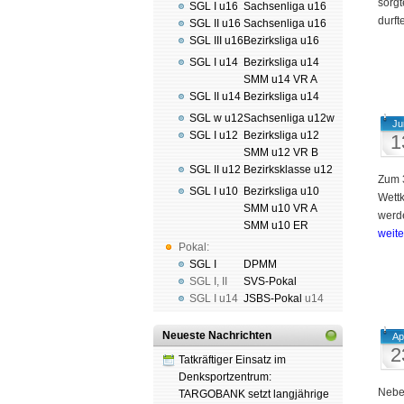
sorgt
SGL I u16
Sachsenliga u16
durf­
SGL II u16
Sachsenliga u16
SGL III u16
Bezirksliga u16
SGL I u14
Bezirksliga u14
SMM u14 VR A
SGL II u14
Bezirksliga u14
SGL w u12
Sachsenliga u12w
Ju
SGL I u12
Bezirksliga u12
1
SMM u12 VR B
SGL II u12
Bezirksklasse u12
Zum 
SGL I u10
Bezirksliga u10
Wettk
SMM u10 VR A
werd
SMM u10 ER
weit
Pokal:
SGL I
DPMM
SGL I
,
II
SVS-Pokal
SGL I
u14
JSBS-Pokal
u14
Neueste Nachrichten
Ap
2
Tatkräftiger Einsatz im
Denksportzentrum:
Nebe
TARGOBANK setzt langjährige