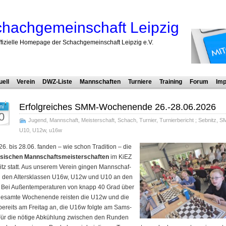
hachgemeinschaft Leipzig
ffizielle Homepage der Schachgemeinschaft Leipzig e.V.
uell
Verein
DWZ-Liste
Mannschaften
Turniere
Training
Forum
Imp
Erfolgreiches SMM-Wochenende 26.-28.06.2026
ni
0
Jugend
,
Mannschaft
,
Meisterschaft
,
Schach
,
Turnier
,
Turnierbericht
;
Sebnitz
,
S
U10
,
U12w
,
u16w
6. bis 28.06. fanden – wie schon Tradition – die
si­schen Mann­schafts­meis­ter­schaf­ten
im KiEZ
itz statt. Aus unserem Verein gingen Mann­schaf­
n den Alters­klassen U16w, U12w und U10 an den
. Bei Au­ßen­tem­pe­ra­tu­ren von knapp 40 Grad über
e­sam­te Wo­chen­en­de reis­ten die U12w und die
ereits am Freitag an, die U16w folgte am Sams­
Für die nötige Ab­küh­lung zwischen den Runden