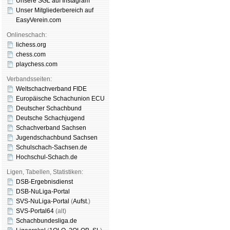
Unsere SGL auf Insta­gram
Unser Mitgliederbereich auf
EasyVerein.com
Onlineschach:
lichess.org
chess.com
playchess.com
Verbandsseiten:
Weltschachverband FIDE
Europäische Schachunion ECU
Deutscher Schachbund
Deutsche Schachjugend
Schachverband Sachsen
Jugendschachbund Sachsen
Schulschach-Sachsen.de
Hochschul-Schach.de
Ligen, Tabellen, Statistiken:
DSB-Ergebnisdienst
DSB-NuLiga-Portal
SVS-NuLiga-Portal
(
Aufst.
)
SVS-Portal64
(alt)
Schachbundesliga.de