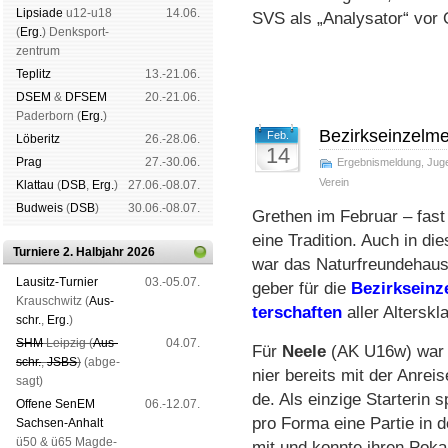
Lipsiade
u12-u18
14.06.
SVS als „Analysator“ vor 
(
Erg.
) Denk­sport­
zen­trum
Tep­litz
13.-21.06.
DSEM
&
DFSEM
20.-21.06.
Pader­born (
Erg.
)
Bezirkseinzelme
Feb.
Lö­be­ritz
26.-28.06.
14
Prag
27.-30.06.
Ergebnismeldung
,
Jug
Verein
Klat­tau
(
DSB
,
Erg.
)
27.06.-08.07.
Bud­weis
(
DSB
)
30.06.-08.07.
Grethen im Februar – fast
eine Tra­di­tion. Auch in di
Turniere 2. Halbjahr 2026
war das Na­tur­freun­de­hau
Lau­sitz-Tur­nier
03.-05.07.
geber für die
Be­zirks­ein­z
Krausch­witz (
Aus­
ter­schaf­ten
al­ler Al­ters­kl
schr.
,
Erg.
)
SHM
Leip­zig (
Aus­
04.07.
Für
Neele
(AK U16w) war 
schr.
,
JSBS
)
(ab­ge­
nier be­reits mit der An­rei­
sagt)
de. Als ein­zi­ge Star­te­rin s
Offene SenEM
06.-12.07.
pro For­ma eine Par­tie in 
Sach­sen-An­halt
ü50 & ü65 Mag­de­
mit und konn­te ih­ren Po­k