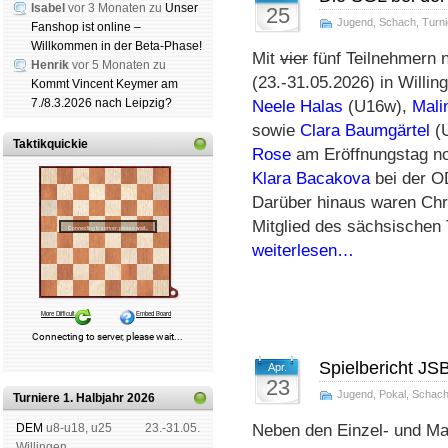
Isabel
vor 3 Monaten zu
Unser
25
Jugend
,
Schach
,
Turni
Fanshop ist online –
Willkommen in der Beta-Phase!
Mit
vier
fünf Teilnehmern 
Henrik
vor 5 Monaten zu
(23.-31.05.2026) in Willing
Kommt Vincent Keymer am
7./8.3.2026 nach Leipzig?
Neele Halas
(U16w),
Mali
sowie
Clara Baumgärtel
(U
Taktikquickie
Rose
am Eröffnungstag no
Klara Bacakova
bei der 
Darüber hinaus waren Chr
Mitglied des sächsischen T
weiterlesen…
Spielbericht JS
Apr.
23
Jugend
,
Pokal
,
Schac
Turniere 1. Halbjahr 2026
DEM
u8-u18, u25
23.-31.05.
Neben den Einzel- und Ma
Wil­lin­gen