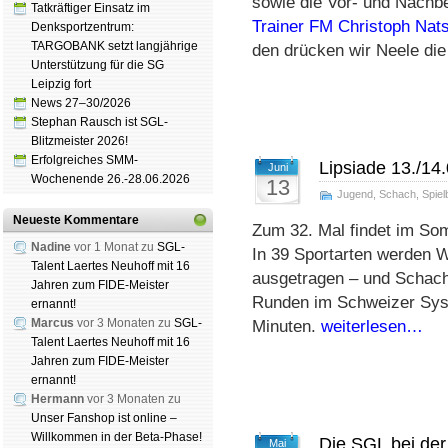
sowie die Vor- und Nach­be­r
Tatkräftiger Einsatz im
Trai­ner FM Chris­toph Nat­s
Denksportzentrum:
TARGOBANK setzt langjährige
den drü­cken wir Nee­le di
Unterstützung für die SG
Leipzig fort
News 27–30/2026
Stephan Rausch ist SGL-
Blitzmeister 2026!
Erfolgreiches SMM-
Lipsiade 13./14
Juni
Wochenende 26.-28.06.2026
13
Jugend
,
Schach
,
Spiel
Neueste Kommentare
Zum 32. Mal findet im S
Nadine
vor 1 Monat zu
SGL-
In 39 Sportarten werden W
Talent Laertes Neuhoff mit 16
ausgetragen – und Schach 
Jahren zum FIDE-Meister
Runden im Schweizer Syst
ernannt!
Marcus
vor 3 Monaten zu
SGL-
Minuten.
weiterlesen…
Talent Laertes Neuhoff mit 16
Jahren zum FIDE-Meister
ernannt!
Hermann
vor 3 Monaten zu
Unser Fanshop ist online –
Willkommen in der Beta-Phase!
Die SGL bei der
Mai