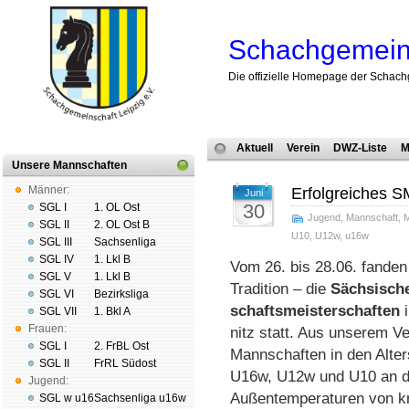
Schachgemeins
Die offizielle Homepage der Schach
Aktuell
Verein
DWZ-Liste
M
Unsere Mannschaften
Männer:
Erfolgreiches 
Juni
30
SGL I
1. OL Ost
Jugend
,
Mannschaft
,
M
SGL II
2. OL Ost B
U10
,
U12w
,
u16w
SGL III
Sachsenliga
SGL IV
1. Lkl B
Vom 26. bis 28.06. fanden
SGL V
1. Lkl B
Tradition – die
Säch­si­sc
SGL VI
Bezirksliga
schafts­meis­ter­schaf­ten
i
SGL VII
1. Bkl A
Frauen:
nitz statt. Aus unserem V
SGL I
2. FrBL Ost
Mann­schaf­ten in den Alter
SGL II
FrRL Südost
U16w, U12w und U10 an de
Jugend:
Au­ßen­tem­pe­ra­tu­ren von
SGL w u16
Sachsenliga u16w