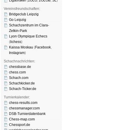
Ligaorakel
(
1OLO
,
2OLOB
,
SL
)
Vereinsfreundschaften:
Bridgeclub Leipzig
Go Leipzig
Schachzentrum im Clara-
Zetkin-Park
Lyon Olympique Echecs
(
lichess
)
Kaissa Moskau
(
Face­book
,
Insta­gram
)
Schachnachrichten:
chessbase.de
chess.com
Schach.com
Schachkicker.de
Schach-Ticker.de
Turnierkalender:
chess-results.com
chessmanager.com
DSB-Turnierdatenbank
Chess-map.com
Chessport.de