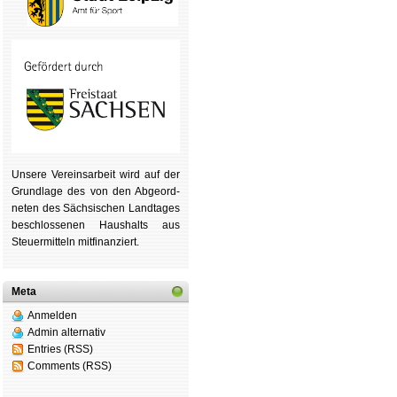
Unsere Ver­eins­ar­beit wird auf der
Grund­lage des von den Ab­ge­ord­
ne­ten des Säch­si­schen Land­tages
be­schlos­se­nen Haus­halts aus
Steu­er­mitteln mit­fi­nan­ziert.
Meta
Anmelden
Admin alternativ
Entries (RSS)
Comments (RSS)