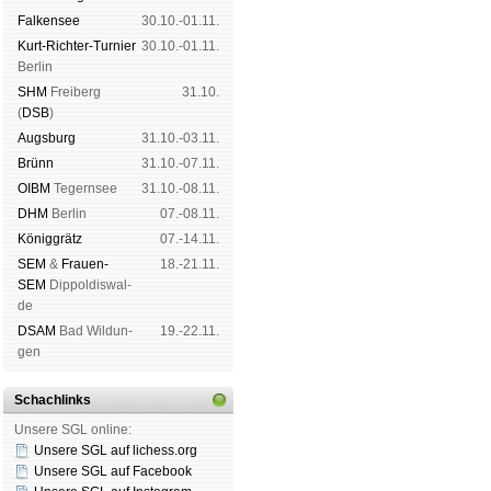
Fal­ken­see
30.10.-01.11.
Kurt-Rich­ter-Tur­nier
30.10.-01.11.
Ber­lin
SHM
Frei­berg
31.10.
(
DSB
)
Augs­burg
31.10.-03.11.
Brünn
31.10.-07.11.
OIBM
Tegern­see
31.10.-08.11.
DHM
Ber­lin
07.-08.11.
König­grätz
07.-14.11.
SEM
&
Frauen-
18.-21.11.
SEM
Dip­pol­dis­wal­
de
DSAM
Bad Wil­dun­
19.-22.11.
gen
Schachlinks
Unsere SGL online:
Unsere SGL auf li­chess.org
Unsere SGL auf Face­book