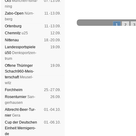
OIS
Mün­chen-Is­ma­
07.-13.09.
ning
Zabo-Open
Nürn­
11.-13.09.
berg
1
2
3
Orten­burg
11.-13.09.
Chem­nitz
u25
12.09.
Nitte­nau
18.-20.09.
Landes­sport­spiele
19.09.
Schachgemeinschaft Leipzig
ü50
Denk­sport­zen­
Mitgliedschaft
|
Vereinsheim
trum
schluss
|
Daten­schutz­er­klä­r
Offene Thü­rin­ger
19.09.
Schach960-Meis­
ter­schaft
Meu­sel­
witz
Forch­heim
25.-27.09.
Rosen­tur­nier
San­
26.09.
ger­hau­sen
Albrecht-Beer-Tur­
01.-04.10.
nier
Ge­ra
Cup der Deut­schen
01.-06.10.
Ein­heit
Wer­ni­ge­ro­
de