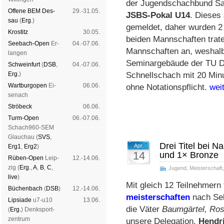
der Jugendschachbund Sach
Offene BEM Des­
29.-31.05.
JSBS-Pokal U14
. Dieses
sau
(
Erg.
)
gemeldet, daher wurden 2 
Kros­titz
30.05.
beiden Mannschaften trat
See­bach-Open
Er­
04.-07.06.
Mannschaften an, weshalb
lan­gen
Seminargebäude der TU D
Schwein­furt
(
DSB
,
04.-07.06.
Erg.
)
Schnellschach mit 20 Min
Wart­burg­open
Ei­
06.06.
ohne Notationspflicht.
wei
se­nach
Strö­beck
06.06.
Turm-Open
06.-07.06.
Schach960-SEM
Glau­chau (
SVS
,
Drei Titel bei 
Apr.
Erg1
,
Erg2
)
14
und 1× Bronze
Rüben-Open
Leip­
12.-14.06.
zig (
Erg.
,
A
,
B
,
C
,
Jugend
,
Meisterschaft
live
)
Mit gleich 12 Teilnehmern
Büchen­bach
(
DSB
)
12.-14.06.
meister­schaften
nach Se
Lipsiade
u7-u10
13.06.
die Väter
Baumgärtel, Ros
(
Erg.
) Denk­sport­
zen­trum
unsere Delegation,
Hendr