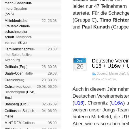
mann-Ge­denk­tur­
leider nur 47 Teil­neh­mern
niere
Dres­den
startete. Für die Schach­g
(
SVS
)
(Gruppe C),
Timo Richte
Mit­tel­deu­tsche
22.-23.08.
Frauen-Schnell­
und
Paul Kunath
(Gruppe
schach­meis­ter­
schaft
Denk­sport­
zen­trum (
Erg.
)
Familien­schach­tur­
23.08.
nier
Spiele­fes­ti­val
Deutsche Vereins
Al­ten­burg
Dez.
26
U16 + U16w + 
Geit­hain
(
Erg.
)
28.-30.08.
Saale-Open
Halle
29.08.
Jugend
,
Mannschaft
,
M
U12w
,
u16
,
u16w
Oranien­burg
29.-30.08.
Och­sen­kopf­open
29.08.-06.09.
Auch in diesem Jahr nehm
Bischofs­grün (
DSB
,
Deutschen Vereins­meister
Erg.
)
(
U16
), Chemnitz (
U16w
) 
Bam­berg
(
Erg.
)
02.-06.09.
weisen unser Jungs-Team 
Cott­busser Schach­
04.-06.09.
hinteren Mittelfeld, die U
meile
MINT-DEM
Cott­bus
05.09.
Aber, wie es so schön heiß