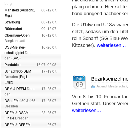
burg
pfang neh­men. Hier soll­te
Mans­feld
(
Aus­schr.
,
08.-12.07.
band drin­gend nach­den­ke
Erg.
)
Straß­burg
08.-12.07.
Die U14w und U18w wa­ren zu
Rüders­dorf
09.-12.07.
setzt, so­dass um den Ti­t
Ober­main-Open
10.-12.07.
ro­lin Scharff (SG Blau-Wei
Burg­kun­stadt
Ki­tzscher).
weiterlesen…
DSB-Meister­
16.-26.07.
schafts­gipfel
Dres­
den (
SVS
)
Pardu­bice
16.07.-02.08.
Schach960-DEM
17.-19.07.
Dres­den (
Erg1
,
Bezirkseinzelm
Feb.
Erg2
)
09
Jugend
,
Meisterschaft
DEM
&
DFEM
Dres­
17.-25.07.
den
Vom 8. bis 10. Februar fan
DSenEM
ü50 & ü65
17.-25.07.
Grethen statt. Unser Verei
Dres­den
weiterlesen…
DPEM
&
DSAM-
23.-25.07.
Finale
Dres­den
DBEM
&
DFBEM
26.07.