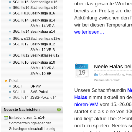
SGL I u16
Sachsenliga u16
über das ge­sam­te Wo­chen
SGL II u16
Sachsenliga u16
bereits am Freitag an, die
SGL III u16
Bezirksliga u16
Ab­küh­lung zwischen den 
SGL I u14
Bezirksliga u14
wir bei diesen Tem­pe­ra­tu­r
SMM u14 VR A
weiterlesen…
SGL II u14
Bezirksliga u14
SGL w u12
Sachsenliga u12w
SGL I u12
Bezirksliga u12
SMM u12 VR B
SGL II u12
Bezirksklasse u12
SGL I u10
Bezirksliga u10
Neele Halas bei
Juni
SMM u10 VR A
19
SMM u10 ER
Ergebnismeldung
,
Fra
Weltmeisterschaft
Pokal:
SGL I
DPMM
Unsere Schachfreundin
N
SGL I
,
II
SVS-Pokal
Halas
nimmt ak­tu­ell an d
SGL I
u14
JSBS-Pokal
u14
nio­ren-WM
vom 15.-26.06. 20
Neueste Nachrichten
star­tet sie als eine von 106
Einladung zum 1. u14-
und liegt ak­tu­ell bei 2 P
Sommertrainingslager der
noch zu spie­len. Nee­les s
Schachgemeinschaft Leipzig