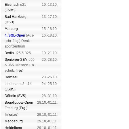
Eise­nach
u21
10.-13.10.
(
JSBS
)
Bad Harz­burg
13.-17.10.
(
DSB
)
Mar­burg
15.-18.10.
4. SGL-Open
(
Aus­
16.-18.10.
schr. folgt
) Denk­
sport­zen­trum
Ber­lin
u25 & ü25
19.-21.10.
Senioren-SEM
ü50
20.-28.10.
& ü65 Dres­den-Co­
schütz (
live
)
Dei­zi­sau
23.-26.10.
Lin­de­nau
u8-u14
24.-25.10.
(
JSBS
)
Dö­beln
(
SVS
)
28.-31.10.
Bogoljubow-Open
28.10.-01.11.
Frei­burg (
Erg.
)
Il­me­nau
)
29.10.-01.11.
Mag­de­burg
29.10.-01.11.
Hei­del­berg
29.10.-01.11.