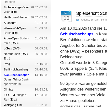
Dres­den
Tschaturanga-Open
28.07.-02.08.
Wien (
Erg.
)
Spielbericht Sc
Jan.
10
Heil­bronn-Bi­ber­ach
30.07.-02.08.
Jugend
,
Schach
,
Schn
Augs­burg
01.-04.08.
Am 10.01.2026 fand die 1
Werner-Ott-Open
01.-09.08.
Ber­lin (
Erg.
)
Schulschachcups
in Knau
Arber-Open
Boden­
01.-09.08.
Berufsbildungswerkes statt
mais (
DSB
)
Angebot für Schüler bis z
Lö­bau
(
SVS
)
06.-09.08.
ohne DWZ) – besonders für
Nord­hau­sen
(
DSB
,
06.-09.08.
Behinderung.
Erg.
)
Gespielt wurde in 3 Kateg
Prag
07.-15.08.
800), Gruppe B (3./4. Kl
Berlin-Lich­ten­berg
08.-16.08.
zwar jeweils 7 Spiele mit
SGL-Spenden­open
14.-16.08.
(
Anm.
,
Teiln.
) Denk­
86 Spie­ler waren gemeldet
sport­zen­trum
Auf­grund des winterlichen
Ol­mütz
16.-23.08.
Wetters waren aber Viele
IODFEM
Stutt­gart-
17.-23.08.
Ruit (
Erg.
)
zu Hause geblieben,
Wolf­gang-Uhl­
21.-22.08.
sodass das Turnier mit