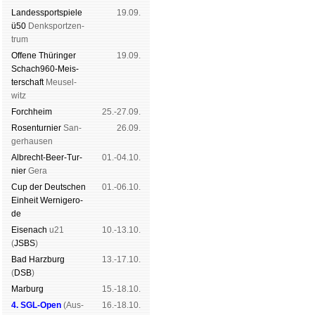
Landes­sport­spiele
19.09.
ü50
Denk­sport­zen­
trum
Offene Thü­rin­ger
19.09.
Schach960-Meis­
ter­schaft
Meu­sel­
witz
Forch­heim
25.-27.09.
Rosen­tur­nier
San­
26.09.
ger­hau­sen
Albrecht-Beer-Tur­
01.-04.10.
nier
Ge­ra
Cup der Deut­schen
01.-06.10.
Ein­heit
Wer­ni­ge­ro­
de
Eise­nach
u21
10.-13.10.
(
JSBS
)
Bad Harz­burg
13.-17.10.
(
DSB
)
Mar­burg
15.-18.10.
4. SGL-Open
(
Aus­
16.-18.10.