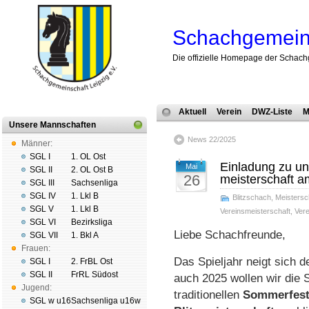
Schachgemeins
Die offizielle Homepage der Schach
Aktuell
Verein
DWZ-Liste
M
Unsere Mannschaften
News 22/2025
Männer:
SGL I
1. OL Ost
Einladung zu un
Mai
SGL II
2. OL Ost B
26
meis­ter­schaft
SGL III
Sachsenliga
SGL IV
1. Lkl B
Blitzschach
,
Meistersc
SGL V
1. Lkl B
Vereinsmeisterschaft
,
Vere
SGL VI
Bezirksliga
Liebe Schachfreunde,
SGL VII
1. Bkl A
Frauen:
Das Spiel­jahr neigt sich
SGL I
2. FrBL Ost
SGL II
FrRL Südost
auch 2025 wol­len wir die S
Jugend:
tra­di­tio­nel­len
Som­mer­fes
SGL w u16
Sachsenliga u16w