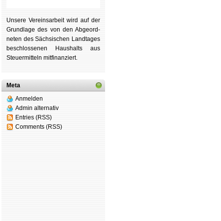
Unsere Ver­eins­ar­beit wird auf der
Grund­lage des von den Ab­ge­ord­
ne­ten des Säch­si­schen Land­tages
be­schlos­se­nen Haus­halts aus
Steu­er­mitteln mit­fi­nan­ziert.
Meta
Anmelden
Admin alternativ
Entries (RSS)
Comments (RSS)