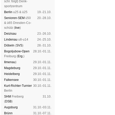
schr. folgt
) Denk­
sport­zen­trum
Ber­lin
u25 & ü25
19.-21.10.
Senioren-SEM
ü50
20.-28.10.
& ü65 Dres­den-Co­
schütz (
live
)
Dei­zi­sau
23.-26.10.
Lin­de­nau
u8-u14
24.-25.10.
Dö­beln
(
SVS
)
28.-31.10.
Bogoljubow-Open
28.10.-01.11.
Frei­burg (
Erg.
)
Il­me­nau
)
29.10.-01.11.
Mag­de­burg
29.10.-01.11.
Hei­del­berg
29.10.-01.11.
Fal­ken­see
30.10.-01.11.
Kurt-Rich­ter-Tur­nier
30.10.-01.11.
Ber­lin
SHM
Frei­berg
31.10.
(
DSB
)
Augs­burg
31.10.-03.11.
Brünn
31.10.-07.11.