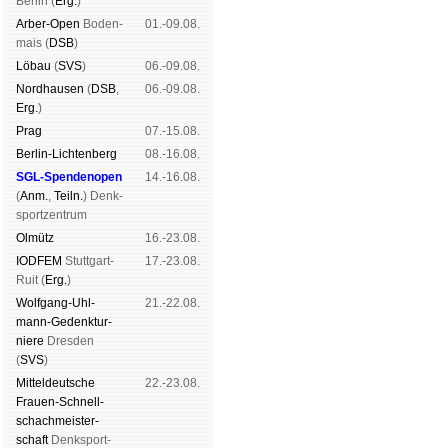
Ber­lin (
Erg.
)
Arber-Open
Boden­
01.-09.08.
mais (
DSB
)
Lö­bau
(
SVS
)
06.-09.08.
Nord­hau­sen
(
DSB
,
06.-09.08.
Erg.
)
Prag
07.-15.08.
Berlin-Lich­ten­berg
08.-16.08.
SGL-Spenden­open
14.-16.08.
(
Anm.
,
Teiln.
) Denk­
sport­zen­trum
Ol­mütz
16.-23.08.
IODFEM
Stutt­gart-
17.-23.08.
Ruit (
Erg.
)
Wolf­gang-Uhl­
21.-22.08.
mann-Ge­denk­tur­
niere
Dres­den
(
SVS
)
Mit­tel­deu­tsche
22.-23.08.
Frauen-Schnell­
schach­meis­ter­
schaft
Denk­sport­