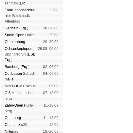
zen­trum (
Erg.
)
Familien­schach­tur­
23.08.
nier
Spiele­fes­ti­val
Al­ten­burg
Geit­hain
(
Erg.
)
28.-30.08.
Saale-Open
Halle
29.08.
Oranien­burg
29.-30.08.
Och­sen­kopf­open
29.08.-06.09.
Bischofs­grün (
DSB
,
Erg.
)
Bam­berg
(
Erg.
)
02.-06.09.
Cott­busser Schach­
04.-06.09.
meile
MINT-DEM
Cott­bus
05.09.
OIS
Mün­chen-Is­ma­
07.-13.09.
ning
Zabo-Open
Nürn­
11.-13.09.
berg
Orten­burg
11.-13.09.
Chem­nitz
u25
12.09.
Nitte­nau
18.-20.09.