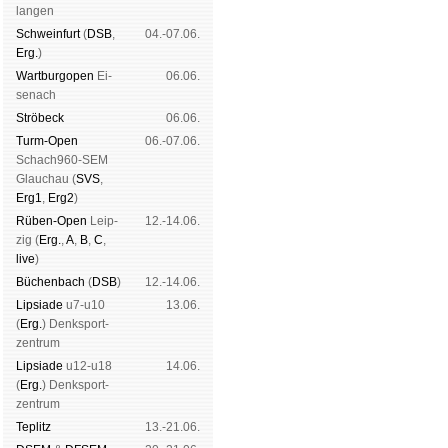
lan­gen
Schwein­furt
(
DSB
,
04.-07.06.
Erg.
)
Wart­burg­open
Ei­
06.06.
se­nach
Strö­beck
06.06.
Turm-Open
06.-07.06.
Schach960-SEM
Glau­chau (
SVS
,
Erg1
,
Erg2
)
Rüben-Open
Leip­
12.-14.06.
zig (
Erg.
,
A
,
B
,
C
,
live
)
Büchen­bach
(
DSB
)
12.-14.06.
Lipsiade
u7-u10
13.06.
(
Erg.
) Denk­sport­
zen­trum
Lipsiade
u12-u18
14.06.
(
Erg.
) Denk­sport­
zen­trum
Tep­litz
13.-21.06.