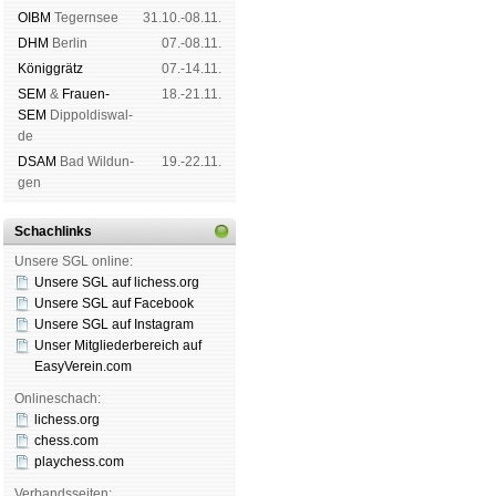
OIBM
Tegern­see
31.10.-08.11.
DHM
Ber­lin
07.-08.11.
König­grätz
07.-14.11.
SEM
&
Frauen-
18.-21.11.
SEM
Dip­pol­dis­wal­
de
DSAM
Bad Wil­dun­
19.-22.11.
gen
Schachlinks
Unsere SGL online:
Unsere SGL auf li­chess.org
Unsere SGL auf Face­book
Unsere SGL auf Insta­gram
Unser Mitgliederbereich auf
EasyVerein.com
Onlineschach:
lichess.org
chess.com
playchess.com
Verbandsseiten: