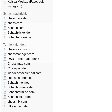
Kaissa Moskau
(
Face­book
,
Insta­gram
)
Schachnachrichten:
chessbase.de
chess.com
Schach.com
Schachkicker.de
Schach-Ticker.de
Turnierkalender:
chess-results.com
chessmanager.com
DSB-Turnierdatenbank
Chess-map.com
Chessport.de
worldchesscalendar.com
chess-calendar.eu
Schachinter.net
Schachturniere.de
Schachtermine.com
Schachlinks.com
chessmix.com
ultraschach.de