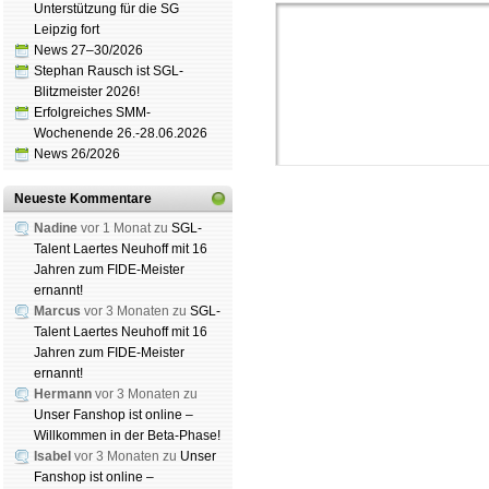
Unterstützung für die SG
Leipzig fort
News 27–30/2026
Stephan Rausch ist SGL-
Blitzmeister 2026!
Erfolgreiches SMM-
Wochenende 26.-28.06.2026
News 26/2026
Neueste Kommentare
Nadine
vor 1 Monat zu
SGL-
Talent Laertes Neuhoff mit 16
Jahren zum FIDE-Meister
ernannt!
Schachgemeinschaft Leipzig
Marcus
vor 3 Monaten zu
SGL-
Mitgliedschaft
|
Vereinsheim
Talent Laertes Neuhoff mit 16
schluss
|
Daten­schutz­er­klä­r
Jahren zum FIDE-Meister
ernannt!
Hermann
vor 3 Monaten zu
Unser Fanshop ist online –
Willkommen in der Beta-Phase!
Isabel
vor 3 Monaten zu
Unser
Fanshop ist online –