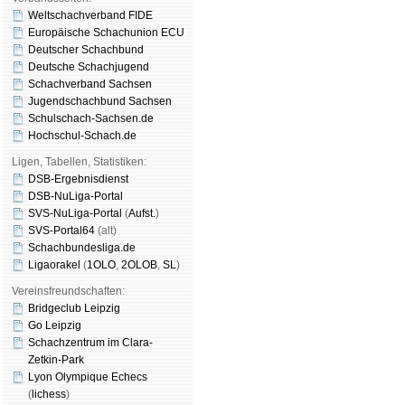
Weltschachverband FIDE
Europäische Schachunion ECU
Deutscher Schachbund
Deutsche Schachjugend
Schachverband Sachsen
Jugendschachbund Sachsen
Schulschach-Sachsen.de
Hochschul-Schach.de
Ligen, Tabellen, Statistiken:
DSB-Ergebnisdienst
DSB-NuLiga-Portal
SVS-NuLiga-Portal
(
Aufst.
)
SVS-Portal64
(alt)
Schachbundesliga.de
Ligaorakel
(
1OLO
,
2OLOB
,
SL
)
Vereinsfreundschaften:
Bridgeclub Leipzig
Go Leipzig
Schachzentrum im Clara-
Zetkin-Park
Lyon Olympique Echecs
(
lichess
)