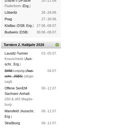
DSEM
&
DFSEM
20.-21.06.
Pader­born (
Erg.
)
Lö­be­ritz
26.-28.06.
Prag
27.-30.06.
Klat­tau
(
DSB
,
Erg.
)
27.06.-08.07.
Bud­weis
(
DSB
)
30.06.-08.07.
Turniere 2. Halbjahr 2026
Lau­sitz-Tur­nier
03.-05.07.
Krausch­witz (
Aus­
schr.
,
Erg.
)
SHM
Leip­zig (
Aus­
04.07.
schr.
,
JSBS
)
(ab­ge­
sagt)
Offene SenEM
06.-12.07.
Sach­sen-An­halt
ü50 & ü65 Mag­de­
burg
Mans­feld
(
Aus­schr.
,
08.-12.07.
Erg.
)
Straß­burg
08.-12.07.