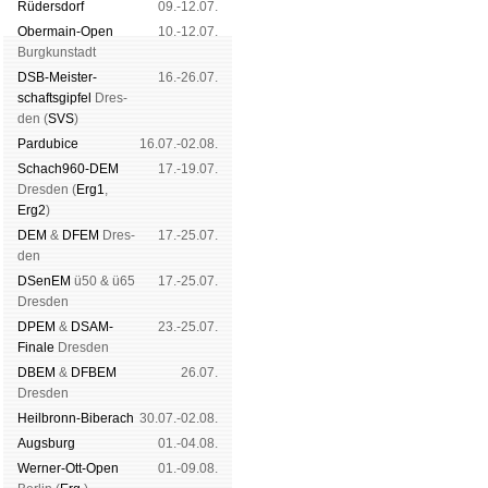
Rüders­dorf
09.-12.07.
Ober­main-Open
10.-12.07.
Burg­kun­stadt
DSB-Meister­
16.-26.07.
schafts­gipfel
Dres­
den (
SVS
)
Pardu­bice
16.07.-02.08.
Schach960-DEM
17.-19.07.
Dres­den (
Erg1
,
Erg2
)
DEM
&
DFEM
Dres­
17.-25.07.
den
DSenEM
ü50 & ü65
17.-25.07.
Dres­den
DPEM
&
DSAM-
23.-25.07.
Finale
Dres­den
DBEM
&
DFBEM
26.07.
Dres­den
Heil­bronn-Bi­ber­ach
30.07.-02.08.
Augs­burg
01.-04.08.
Werner-Ott-Open
01.-09.08.