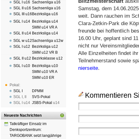
Blitz­meis­ter­schaft
aus­kl
SGL I u16
Sachsenliga u16
Sams­tag, dem 14.06.2025, 
SGL II u16
Sachsenliga u16
SGL III u16
Bezirksliga u16
weit. Dann rau­chen im Sc
SGL I u14
Bezirksliga u14
Clara-Zet­kin-Park die Köp­
SMM u14 VR A
freun­de bei hof­fent­lich b
SGL II u14
Bezirksliga u14
16.00 Uhr, ge­plant sind 11
SGL w u12
Sachsenliga u12w
nicht nur Vereinsmit­glie­d
SGL I u12
Bezirksliga u12
SMM u12 VR B
Alle Ein­zel­hei­ten fin­det 
SGL II u12
Bezirksklasse u12
Teil­neh­mer­stand so­wie spä
SGL I u10
Bezirksliga u10
nier­sei­te
.
SMM u10 VR A
SMM u10 ER
Pokal:
SGL I
DPMM
Kommentieren Si
SGL I
,
II
SVS-Pokal
SGL I
u14
JSBS-Pokal
u14
Neueste Nachrichten
Tatkräftiger Einsatz im
Denksportzentrum:
TARGOBANK setzt langjährige