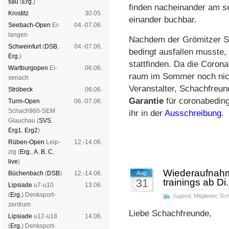
sau
(
Erg.
)
fin­den nach­ein­an­der am s
Kros­titz
30.05.
ein­an­der buch­bar.
See­bach-Open
Er­
04.-07.06.
lan­gen
Nachdem der Grömitzer S
Schwein­furt
(
DSB
,
04.-07.06.
bedingt aus­fal­len muss­te
Erg.
)
statt­finden. Da die Corona­
Wart­burg­open
Ei­
06.06.
raum im Sommer noch nicht 
se­nach
Ver­an­stal­ter, Schach­fre
Strö­beck
06.06.
Garantie
für corona­bedingt
Turm-Open
06.-07.06.
Schach960-SEM
ihr in der
Aus­schrei­bung
.
Glau­chau (
SVS
,
Erg1
,
Erg2
)
Rüben-Open
Leip­
12.-14.06.
zig (
Erg.
,
A
,
B
,
C
,
live
)
Wiederaufnahm
Büchen­bach
(
DSB
)
12.-14.06.
Aug.
31
trainings ab Di
Lipsiade
u7-u10
13.06.
(
Erg.
) Denk­sport­
Jugend
,
Mitglieder
,
Sc
zen­trum
Liebe Schachfreunde,
Lipsiade
u12-u18
14.06.
(
Erg.
) Denk­sport­