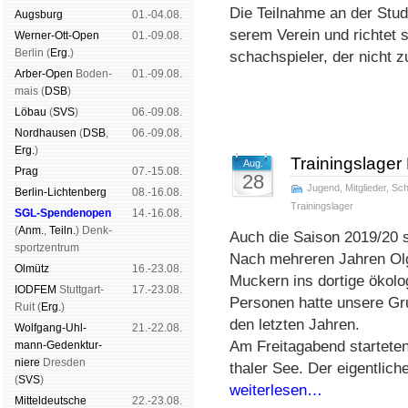
Die Teilnahme an der Studie i
Augs­burg
01.-04.08.
se­rem Ver­ein und rich­tet si
Werner-Ott-Open
01.-09.08.
Ber­lin (
Erg.
)
schach­spie­ler, der nicht z
Arber-Open
Boden­
01.-09.08.
mais (
DSB
)
Lö­bau
(
SVS
)
06.-09.08.
Nord­hau­sen
(
DSB
,
06.-09.08.
Erg.
)
Trainingslager
Aug.
Prag
07.-15.08.
28
Jugend
,
Mitglieder
,
Sc
Berlin-Lich­ten­berg
08.-16.08.
Trainingslager
SGL-Spenden­open
14.-16.08.
(
Anm.
,
Teiln.
) Denk­
Auch die Saison 2019/20 st
sport­zen­trum
Nach mehreren Jahren Olg
Ol­mütz
16.-23.08.
Muckern ins dortige ö­ko­lo­
IODFEM
Stutt­gart-
17.-23.08.
Personen hatte unsere Gr
Ruit (
Erg.
)
den letzten Jahren.
Wolf­gang-Uhl­
21.-22.08.
Am Freitagabend startete
mann-Ge­denk­tur­
niere
Dres­den
thaler See. Der eigentlich
(
SVS
)
weiterlesen…
Mit­tel­deu­tsche
22.-23.08.