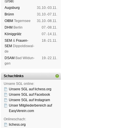
(
DSB
)
Augs­burg
31.10.-03.11.
Brünn
31.10.-07.11.
OIBM
Tegern­see
31.10.-08.11.
DHM
Ber­lin
07.-08.11.
König­grätz
07.-14.11.
SEM
&
Frauen-
18.-21.11.
SEM
Dip­pol­dis­wal­
de
DSAM
Bad Wil­dun­
19.-22.11.
gen
Schachlinks
Unsere SGL online:
Unsere SGL auf li­chess.org
Unsere SGL auf Face­book
Unsere SGL auf Insta­gram
Unser Mitgliederbereich auf
EasyVerein.com
Onlineschach:
lichess.org