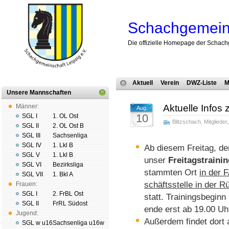
Schachgemeins
Die offizielle Homepage der Schach
Aktuell
Verein
DWZ-Liste
M
Unsere Mannschaften
Männer:
Aktuelle Infos z
Aug.
10
SGL I
1. OL Ost
Blitzschach
,
Mitglieder
SGL II
2. OL Ost B
SGL III
Sachsenliga
SGL IV
1. Lkl B
Ab diesem Freitag, dem
SGL V
1. Lkl B
un­ser
Frei­tags­trai­ni
SGL VI
Bezirksliga
stamm­ten Ort
in der 
SGL VII
1. Bkl A
schäfts­stel­le in der 
Frauen:
SGL I
2. FrBL Ost
statt. Trai­nings­be­gin
SGL II
FrRL Südost
ende erst ab 19.00 Uh
Jugend:
Außerdem findet dort 
SGL w u16
Sachsenliga u16w