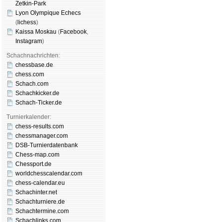
Zetkin-Park
Lyon Olympique Echecs
(
lichess
)
Kaissa Moskau
(
Face­book
,
Insta­gram
)
Schachnachrichten:
chessbase.de
chess.com
Schach.com
Schachkicker.de
Schach-Ticker.de
Turnierkalender:
chess-results.com
chessmanager.com
DSB-Turnierdatenbank
Chess-map.com
Chessport.de
worldchesscalendar.com
chess-calendar.eu
Schachinter.net
Schachturniere.de
Schachtermine.com
Schachlinks.com