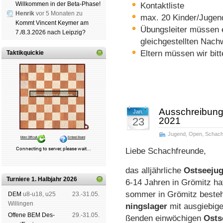
Willkommen in der Beta-Phase!
Kontaktliste
Henrik
vor 5 Monaten zu
max. 20 Kinder/Jugen
Kommt Vincent Keymer am
Übungsleiter müssen e
7./8.3.2026 nach Leipzig?
gleichgestellten Nach
Eltern müssen wir bitt
Taktikquickie
Ausschreibung
Jan.
23
2021
Jugend
,
Open
,
Schac
Liebe Schachfreunde,
das alljährliche
Ost­see­j
Turniere 1. Halbjahr 2026
6-14 Jahren in Grömitz ha
sommer in Grömitz be­steht
DEM
u8-u18, u25
23.-31.05.
Wil­lin­gen
nings­lager
mit aus­gie­bi­
Offene BEM Des­
29.-31.05.
ßen­den ein­wö­chi­gen
Ost­s