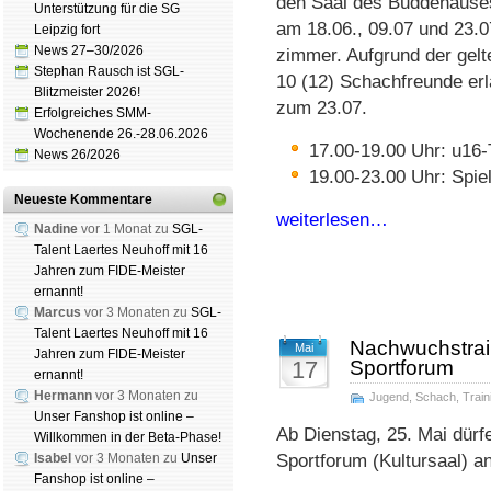
den Saal des Budde­hause
Unterstützung für die SG
am 18.06., 09.07 und 23.07
Leipzig fort
News 27–30/2026
zimmer. Auf­grund der gel­te
Stephan Rausch ist SGL-
10 (12) Schach­freunde er­la
Blitzmeister 2026!
zum 23.07.
Erfolgreiches SMM-
Wochenende 26.-28.06.2026
17.00-19.00 Uhr: u16-
News 26/2026
19.00-23.00 Uhr: Spi
Neueste Kommentare
weiterlesen…
Nadine
vor 1 Monat zu
SGL-
Talent Laertes Neuhoff mit 16
Jahren zum FIDE-Meister
ernannt!
Marcus
vor 3 Monaten zu
SGL-
Talent Laertes Neuhoff mit 16
Nachwuchstrain
Mai
Jahren zum FIDE-Meister
17
Sportforum
ernannt!
Hermann
vor 3 Monaten zu
Jugend
,
Schach
,
Train
Unser Fanshop ist online –
Ab Dienstag, 25. Mai dürf
Willkommen in der Beta-Phase!
Isabel
vor 3 Monaten zu
Unser
Sportforum (Kultursaal) a
Fanshop ist online –