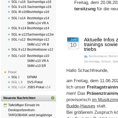
SGL I u16
Sachsenliga u16
Frei­tag, dem 20.08.2
SGL II u16
Sachsenliga u16
ter­sit­zung
für die neu
SGL III u16
Bezirksliga u16
SGL I u14
Bezirksliga u14
SMM u14 VR A
SGL II u14
Bezirksliga u14
SGL w u12
Sachsenliga u12w
Aktuelle Infos 
SGL I u12
Bezirksliga u12
Juni
10
trai­nings so­wi
SMM u12 VR B
triebs
SGL II u12
Bezirksklasse u12
SGL I u10
Bezirksliga u10
Bezirksklasse
,
Bezirks
SMM u10 VR A
Sachsenliga
,
Schach
,
Spie
SMM u10 ER
Hallo Schach­freunde,
Pokal:
SGL I
DPMM
am Freitag, dem 11.06.202
SGL I
,
II
SVS-Pokal
lich un­ser
Frei­tags­trai­ni
SGL I
u14
JSBS-Pokal
u14
men! Das
Prä­senz­trai­nin
Neueste Nachrichten
pro­vi­so­risch
im Mu­sik­zim
Tatkräftiger Einsatz im
Budde-Hau­ses
statt.
Denksportzentrum:
Bei größerem Zu­spruch kö
TARGOBANK setzt langjährige