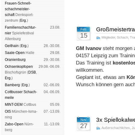
Frauen-Schnell­
schach­meis­ter­
schaft
Denk­sport­
zen­trum (
Erg.
)
Familien­schach­tur­
23.08.
Großmeistertra
Feb.
nier
Spiele­fes­ti­val
15
Mitglieder
,
Schach
,
Tra
Al­ten­burg
Geit­hain
(
Erg.
)
28.-30.08.
GM Ivanov
steht morgen a
Saale-Open
Halle
29.08.
04157 Leipzig zum Trainin
Oranien­burg
29.-30.08.
Das Training ist
kostenlo
Och­sen­kopf­open
29.08.-06.09.
willkommen.
Bischofs­grün (
DSB
,
Geplant ist, etwas am
Kön
Erg.
)
Wunsch können gern auch
Bam­berg
(
Erg.
)
02.-06.09.
Cott­busser Schach­
04.-06.09.
meile
MINT-DEM
Cott­bus
05.09.
OIS
Mün­chen-Is­ma­
07.-13.09.
ning
3x Spiellokalw
Nov.
Zabo-Open
Nürn­
11.-13.09.
27
Außerschachliches
,
J
berg