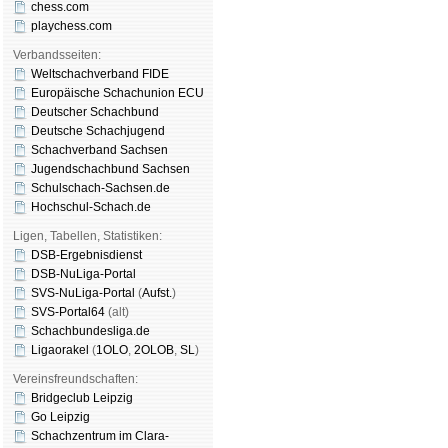
chess.com
playchess.com
Verbandsseiten:
Weltschachverband FIDE
Europäische Schachunion ECU
Deutscher Schachbund
Deutsche Schachjugend
Schachverband Sachsen
Jugendschachbund Sachsen
Schulschach-Sachsen.de
Hochschul-Schach.de
Ligen, Tabellen, Statistiken:
DSB-Ergebnisdienst
DSB-NuLiga-Portal
SVS-NuLiga-Portal
(
Aufst.
)
SVS-Portal64
(alt)
Schachbundesliga.de
Ligaorakel
(
1OLO
,
2OLOB
,
SL
)
Vereinsfreundschaften:
Bridgeclub Leipzig
Go Leipzig
Schachzentrum im Clara-