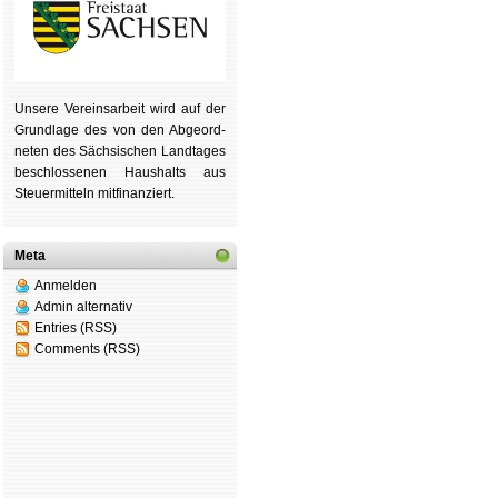
Unsere Ver­eins­ar­beit wird auf der
Grund­lage des von den Ab­ge­ord­
ne­ten des Säch­si­schen Land­tages
be­schlos­se­nen Haus­halts aus
Steu­er­mitteln mit­fi­nan­ziert.
Meta
Anmelden
Admin alternativ
Entries (RSS)
Comments (RSS)