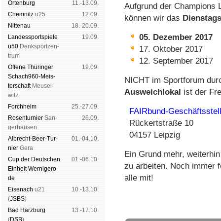
Orten­burg
11.-13.09.
Aufgrund der Champions 
Chem­nitz
u25
12.09.
können wir das
Dienstags
Nitte­nau
18.-20.09.
05. Dezember 2017
Landes­sport­spiele
19.09.
ü50
Denk­sport­zen­
17. Oktober 2017
trum
12. September 2017
Offene Thü­rin­ger
19.09.
Schach960-Meis­
NICHT im Sportforum durc
ter­schaft
Meu­sel­
Ausweichlokal
ist der Fre
witz
Forch­heim
25.-27.09.
FAIRbund-Geschäftsstel
Rosen­tur­nier
San­
26.09.
Rückertstraße 10
ger­hau­sen
04157 Leipzig
Albrecht-Beer-Tur­
01.-04.10.
nier
Ge­ra
Ein Grund mehr, weiterhi
Cup der Deut­schen
01.-06.10.
zu arbeiten. Noch immer fe
Ein­heit
Wer­ni­ge­ro­
alle mit!
de
Eise­nach
u21
10.-13.10.
(
JSBS
)
Bad Harz­burg
13.-17.10.
(
DSB
)