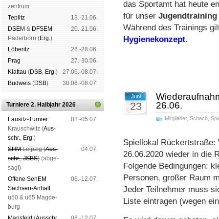
das Sport­amt hat heute end
zen­trum
für un­ser
Jugend­trai­ning 
Tep­litz
13.-21.06.
Wäh­rend des Trai­nings gilt 
DSEM
&
DFSEM
20.-21.06.
Pader­born (
Erg.
)
Hy­gie­ne­kon­zept
.
Lö­be­ritz
26.-28.06.
Prag
27.-30.06.
Klat­tau
(
DSB
,
Erg.
)
27.06.-08.07.
Bud­weis
(
DSB
)
30.06.-08.07.
Wiederaufnahm
Juni
23
26.06.
Turniere 2. Halbjahr 2026
Mitglieder
,
Schach
,
Spi
Lau­sitz-Tur­nier
03.-05.07.
Krausch­witz (
Aus­
schr.
,
Erg.
)
Spiellokal Rückertstraße:
SHM
Leip­zig (
Aus­
04.07.
26.06.2020 wieder in die R
schr.
,
JSBS
)
(ab­ge­
Folgende Bedingungen: k
sagt)
Personen, großer Raum m
Offene SenEM
06.-12.07.
Sach­sen-An­halt
Jeder Teilnehmer muss sic
ü50 & ü65 Mag­de­
Liste eintragen (wegen ein
burg
Mans­feld
(
Aus­schr.
,
08.-12.07.