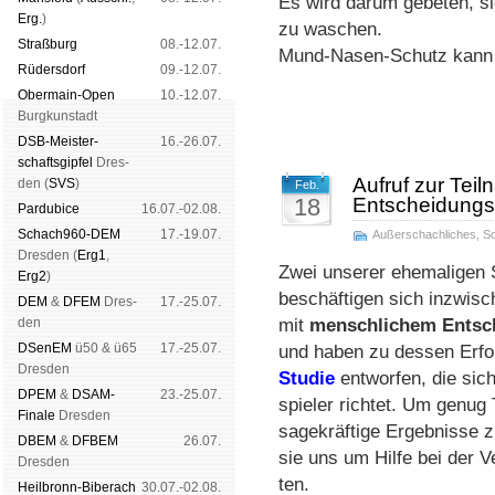
Es wird darum gebeten, si
Erg.
)
zu waschen.
Straß­burg
08.-12.07.
Mund-Nasen-Schutz kann g
Rüders­dorf
09.-12.07.
Ober­main-Open
10.-12.07.
Burg­kun­stadt
DSB-Meister­
16.-26.07.
schafts­gipfel
Dres­
Aufruf zur Tei
den (
SVS
)
Feb.
18
Ent­schei­dungs­
Pardu­bice
16.07.-02.08.
Schach960-DEM
17.-19.07.
Außerschachliches
,
S
Dres­den (
Erg1
,
Zwei unserer ehemaligen
Erg2
)
beschäftigen sich in­zwi­sch
DEM
&
DFEM
Dres­
17.-25.07.
den
mit
mensch­li­chem Ent­sch
DSenEM
ü50 & ü65
17.-25.07.
und ha­ben zu des­sen Er­f
Dres­den
Studie
ent­wor­fen, die sic
DPEM
&
DSAM-
23.-25.07.
spie­ler rich­tet. Um ge­nug 
Finale
Dres­den
sa­ge­kräf­ti­ge Er­geb­nis­s
DBEM
&
DFBEM
26.07.
sie uns um Hilfe bei der Ver
Dres­den
ten.
Heil­bronn-Bi­ber­ach
30.07.-02.08.