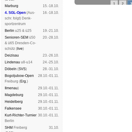
1
2
Mar­burg
15.-18.10.
4. SGL-Open
(
Aus­
16.-18.10.
schr. folgt
) Denk­
sport­zen­trum
Schachgemeinschaft Leipzig
Ber­lin
u25 & ü25
19.-21.10.
Mitgliedschaft
|
Vereinsheim
Senioren-SEM
ü50
20.-28.10.
schluss
|
Daten­schutz­er­klä­r
& ü65 Dres­den-Co­
schütz (
live
)
Dei­zi­sau
23.-26.10.
Lin­de­nau
u8-u14
24.-25.10.
Dö­beln
(
SVS
)
28.-31.10.
Bogoljubow-Open
28.10.-01.11.
Frei­burg (
Erg.
)
Il­me­nau
)
29.10.-01.11.
Mag­de­burg
29.10.-01.11.
Hei­del­berg
29.10.-01.11.
Fal­ken­see
30.10.-01.11.
Kurt-Rich­ter-Tur­nier
30.10.-01.11.
Ber­lin
SHM
Frei­berg
31.10.