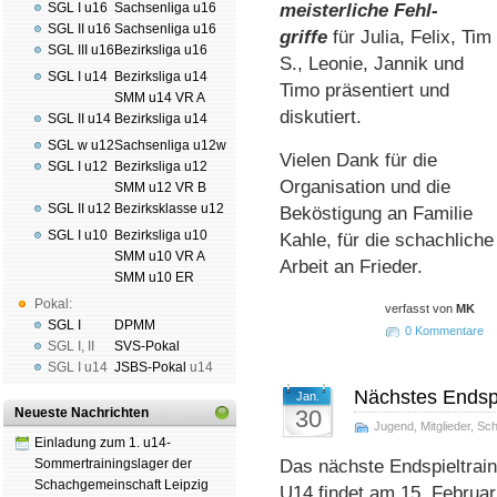
SGL I u16
Sachsenliga u16
meister­liche Fehl­
SGL II u16
Sachsenliga u16
griffe
für Julia, Felix, Tim
SGL III u16
Bezirksliga u16
S., Leonie, Jannik und
SGL I u14
Bezirksliga u14
Timo präsentiert und
SMM u14 VR A
diskutiert.
SGL II u14
Bezirksliga u14
SGL w u12
Sachsenliga u12w
Vielen Dank für die
SGL I u12
Bezirksliga u12
Organisation und die
SMM u12 VR B
SGL II u12
Bezirksklasse u12
Beköstigung an Familie
SGL I u10
Bezirksliga u10
Kahle, für die schachliche
SMM u10 VR A
Arbeit an Frieder.
SMM u10 ER
Pokal:
verfasst von
MK
SGL I
DPMM
0 Kommentare
SGL I
,
II
SVS-Pokal
SGL I
u14
JSBS-Pokal
u14
Nächstes Endspi
Jan.
Neueste Nachrichten
30
Jugend
,
Mitglieder
,
Sc
Einladung zum 1. u14-
Sommertrainingslager der
Das nächste Endspieltraini
Schachgemeinschaft Leipzig
U14 findet am 15. Februar