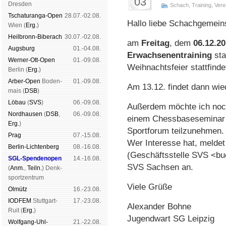
03
Dres­den
Schach
,
Training
,
Vere
Tschaturanga-Open
28.07.-02.08.
Hallo liebe Schachgemein
Wien (
Erg.
)
Heil­bronn-Bi­ber­ach
30.07.-02.08.
am
Freitag
, dem
06.12.2
Augs­burg
01.-04.08.
Erwachsenentraining
sta
Werner-Ott-Open
01.-09.08.
Weihnachtsfeier stattfinde
Ber­lin (
Erg.
)
Arber-Open
Boden­
01.-09.08.
Am 13.12. findet dann wied
mais (
DSB
)
Lö­bau
(
SVS
)
06.-09.08.
Außerdem möchte ich noch
Nord­hau­sen
(
DSB
,
06.-09.08.
einem Chessbaseseminar 
Erg.
)
Sportforum teilzunehmen. 
Prag
07.-15.08.
Wer Interesse hat, meldet
Berlin-Lich­ten­berg
08.-16.08.
(Geschäftsstelle SVS <b
SGL-Spenden­open
14.-16.08.
SVS Sachsen an.
(
Anm.
,
Teiln.
) Denk­
sport­zen­trum
Viele Grüße
Ol­mütz
16.-23.08.
IODFEM
Stutt­gart-
17.-23.08.
Alexander Bohne
Ruit (
Erg.
)
Jugendwart SG Leipzig
Wolf­gang-Uhl­
21.-22.08.