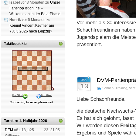
Isabel
vor 3 Monaten zu
Unser
Fanshop ist online –
Willkommen in der Beta-Phase!
Henrik
vor 5 Monaten zu
Vor mehr als 30 interessi
Kommt Vincent Keymer am
Schachfreundinnen haben
7./8.3.2026 nach Leipzig?
Jugendspielern die Meiste
Taktikquickie
präsentiert.
DVM-Partienpräs
Jan.
13
Schach
,
Training
,
Vere
Liebe Schachfreunde,
die deutsche Nachwuchs-V
Es hat sich gelohnt, lass
Turniere 1. Halbjahr 2026
Wir werden diesen
Freita
DEM
u8-u18, u25
23.-31.05.
Ergebnis und Spiele währ
Wil­lin­gen