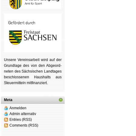
Unsere Ver­eins­ar­beit wird auf der
Grund­lage des von den Ab­ge­ord­
ne­ten des Säch­si­schen Land­tages
be­schlos­se­nen Haus­halts aus
Steu­er­mitteln mit­fi­nan­ziert.
Meta
Anmelden
Admin alternativ
Entries (RSS)
Comments (RSS)