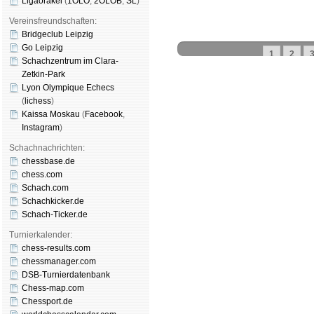
Ligaorakel
(
1OLO
,
2OLOB
,
SL
)
Vereinsfreundschaften:
Bridgeclub Leipzig
Go Leipzig
1
2
Schachzentrum im Clara-
Zetkin-Park
Lyon Olympique Echecs
(
lichess
)
Schachgemeinschaft Leipzig
Kaissa Moskau
(
Face­book
,
Mitgliedschaft
|
Vereinsheim
Insta­gram
)
schluss
|
Daten­schutz­er­klä­r
Schachnachrichten:
chessbase.de
chess.com
Schach.com
Schachkicker.de
Schach-Ticker.de
Turnierkalender:
chess-results.com
chessmanager.com
DSB-Turnierdatenbank
Chess-map.com
Chessport.de