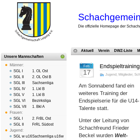
Schachgemeins
Die offizielle Homepage der Schach
Aktuell
Verein
DWZ-Liste
M
Unsere Mannschaften
Männer:
Endspieltraining
Feb.
17
SGL I
1. OL Ost
Jugend
,
Mitglieder
,
Sc
SGL II
2. OL Ost B
SGL III
Sachsenliga
Am Sonnabend fand ein
SGL IV
1. Lkl B
weiteres Training der
SGL V
1. Lkl B
Endspielserie für die U14-
SGL VI
Bezirksliga
SGL VII
1. Bkl A
Talente statt.
Frauen:
SGL I
2. FrBL Ost
Unter der Leitung von
SGL II
FrRL Südost
Schachfreund Frieder
Jugend:
Beckel wurden
Welt­
SGL w u16
Sachsenliga u16w