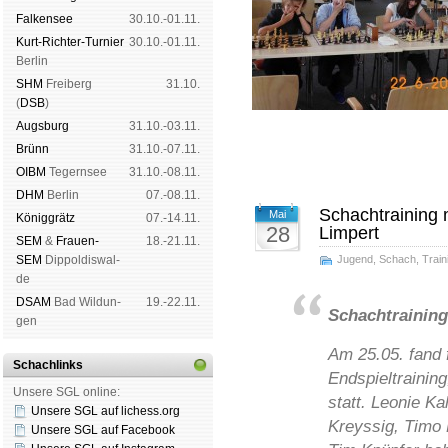
Fal­ken­see
30.10.-01.11.
Kurt-Rich­ter-Tur­nier
30.10.-01.11.
Ber­lin
SHM
Frei­berg
31.10.
(
DSB
)
Augs­burg
31.10.-03.11.
Brünn
31.10.-07.11.
OIBM
Tegern­see
31.10.-08.11.
DHM
Ber­lin
07.-08.11.
Schachtraining 
Mai
König­grätz
07.-14.11.
28
Limpert
SEM
&
Frauen-
18.-21.11.
SEM
Dip­pol­dis­wal­
Jugend
,
Schach
,
Train
de
DSAM
Bad Wil­dun­
19.-22.11.
Schachtraining
gen
Am 25.05. fand 
Schachlinks
Endspieltrainin
Unsere SGL online:
statt. Leonie K
Unsere SGL auf li­chess.org
Kreyssig, Timo
Unsere SGL auf Face­book