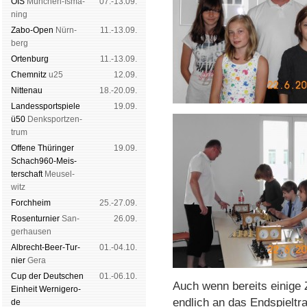
OIS
Mün­chen-Is­ma­
07.-13.09.
ning
Zabo-Open
Nürn­
11.-13.09.
berg
Orten­burg
11.-13.09.
Chem­nitz
u25
12.09.
Nitte­nau
18.-20.09.
Landes­sport­spiele
19.09.
ü50
Denk­sport­zen­
trum
Offene Thü­rin­ger
19.09.
Schach960-Meis­
ter­schaft
Meu­sel­
witz
Forch­heim
25.-27.09.
Rosen­tur­nier
San­
26.09.
ger­hau­sen
Albrecht-Beer-Tur­
01.-04.10.
nier
Ge­ra
Cup der Deut­schen
01.-06.10.
Auch wenn bereits einige 
Ein­heit
Wer­ni­ge­ro­
endlich an das Endspieltr
de