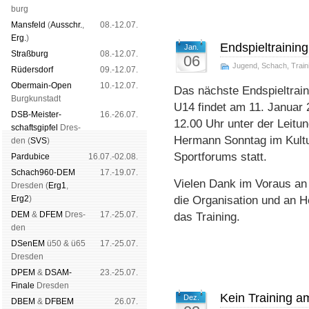
burg
Mans­feld
(
Aus­schr.
,
08.-12.07.
Erg.
)
Endspieltrainin
Jan.
Straß­burg
08.-12.07.
06
Jugend
,
Schach
,
Train
Rüders­dorf
09.-12.07.
Ober­main-Open
10.-12.07.
Das nächste Endspieltraini
Burg­kun­stadt
U14 findet am 11. Januar 
DSB-Meister­
16.-26.07.
12.00 Uhr unter der Leitu
schafts­gipfel
Dres­
Hermann Sonntag im Kultu
den (
SVS
)
Sportforums statt.
Pardu­bice
16.07.-02.08.
Schach960-DEM
17.-19.07.
Vielen Dank im Voraus an
Dres­den (
Erg1
,
Erg2
)
die Organisation und an 
DEM
&
DFEM
Dres­
17.-25.07.
das Training.
den
DSenEM
ü50 & ü65
17.-25.07.
Dres­den
DPEM
&
DSAM-
23.-25.07.
Finale
Dres­den
Kein Training a
Dez.
DBEM
&
DFBEM
26.07.