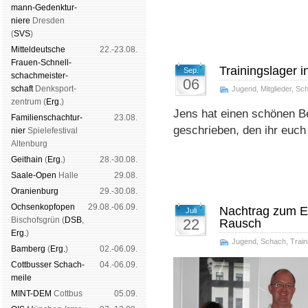
mann-Ge­denk­tur­
niere
Dres­den
(
SVS
)
Mit­tel­deu­tsche
22.-23.08.
Frauen-Schnell­
Trainingslager i
Sep.
schach­meis­ter­
06
schaft
Denk­sport­
Jugend
,
Mitglieder
,
Sc
zen­trum (
Erg.
)
Jens hat einen schönen Be
Familien­schach­tur­
23.08.
geschrieben, den ihr euc
nier
Spiele­fes­ti­val
Al­ten­burg
Geit­hain
(
Erg.
)
28.-30.08.
Saale-Open
Halle
29.08.
Oranien­burg
29.-30.08.
Och­sen­kopf­open
29.08.-06.09.
Nachtrag zum En
Juli
Bischofs­grün (
DSB
,
22
Rausch
Erg.
)
Jugend
,
Schach
,
Train
Bam­berg
(
Erg.
)
02.-06.09.
Cott­busser Schach­
04.-06.09.
meile
MINT-DEM
Cott­bus
05.09.