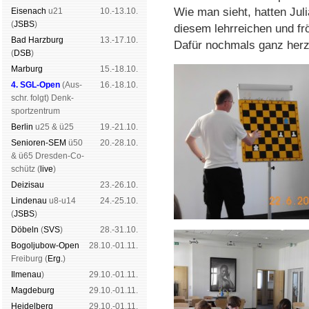
Wie man sieht, hatten Juli
Eise­nach
u21
10.-13.10.
(
JSBS
)
diesem lehrreichen und frö
Bad Harz­burg
13.-17.10.
Dafür nochmals ganz herz
(
DSB
)
Mar­burg
15.-18.10.
4. SGL-Open
(
Aus­
16.-18.10.
schr. folgt
) Denk­
sport­zen­trum
Ber­lin
u25 & ü25
19.-21.10.
Senioren-SEM
ü50
20.-28.10.
& ü65 Dres­den-Co­
schütz (
live
)
Dei­zi­sau
23.-26.10.
Lin­de­nau
u8-u14
24.-25.10.
(
JSBS
)
Dö­beln
(
SVS
)
28.-31.10.
Bogoljubow-Open
28.10.-01.11.
Frei­burg (
Erg.
)
Il­me­nau
)
29.10.-01.11.
Mag­de­burg
29.10.-01.11.
Hei­del­berg
29.10.-01.11.