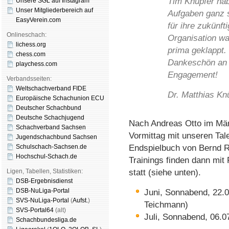
Tim Knüpfer hab
Unsere SGL auf Insta­gram
Unser Mitgliederbereich auf
Aufgaben ganz s
EasyVerein.com
für ihre zukünft
Onlineschach:
Organisation wa
lichess.org
prima geklappt.
chess.com
Dankeschön an 
playchess.com
Engagement!
Verbandsseiten:
Weltschachverband FIDE
Dr. Matthias Kn
Europäische Schachunion ECU
Deutscher Schachbund
Deutsche Schachjugend
Nach Andreas Otto im März
Schachverband Sachsen
Vormittag mit unseren Tal
Jugendschachbund Sachsen
Schulschach-Sachsen.de
Endspielbuch von Bernd R
Hochschul-Schach.de
Trainings finden dann mi
Ligen, Tabellen, Statistiken:
statt (siehe unten).
DSB-Ergebnisdienst
DSB-NuLiga-Portal
Juni, Sonnabend, 22.
SVS-NuLiga-Portal
(
Aufst.
)
Teichmann)
SVS-Portal64
(alt)
Juli, Sonnabend, 06.0
Schachbundesliga.de