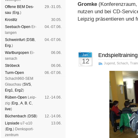
Gromke
(Konferenzraum, 
Offene BEM Des­
29.-31.05.
nutzen und bei CD-Service
sau
(
Erg.
)
Leipzig präsentieren und f
Kros­titz
30.05.
See­bach-Open
Er­
04.-07.06.
lan­gen
Schwein­furt
(
DSB
,
04.-07.06.
Erg.
)
Wart­burg­open
Ei­
06.06.
Endspieltrainin
Jan.
se­nach
12
Jugend
,
Schach
,
Train
Strö­beck
06.06.
Turm-Open
06.-07.06.
Schach960-SEM
Glau­chau (
SVS
,
Erg1
,
Erg2
)
Rüben-Open
Leip­
12.-14.06.
zig (
Erg.
,
A
,
B
,
C
,
live
)
Büchen­bach
(
DSB
)
12.-14.06.
Lipsiade
u7-u10
13.06.
(
Erg.
) Denk­sport­
zen­trum