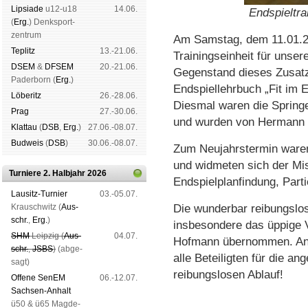
Lipsiade
u12-u18
14.06.
Endspieltr
(
Erg.
) Denk­sport­
zen­trum
Am Samstag, dem 11.01.20
Tep­litz
13.-21.06.
Trainingseinheit für unse
DSEM
&
DFSEM
20.-21.06.
Gegenstand dieses Zusatz
Pader­born (
Erg.
)
Endspiellehrbuch „Fit im 
Lö­be­ritz
26.-28.06.
Diesmal waren die Springe
Prag
27.-30.06.
und wurden von Hermann S
Klat­tau
(
DSB
,
Erg.
)
27.06.-08.07.
Bud­weis
(
DSB
)
30.06.-08.07.
Zum Neujahrstermin ware
und widmeten sich der Mi
Turniere 2. Halbjahr 2026
Endspielplanfindung, Part
Lau­sitz-Tur­nier
03.-05.07.
Krausch­witz (
Aus­
Die wunderbar reibungslos
schr.
,
Erg.
)
insbesondere das üppige V
SHM
Leip­zig (
Aus­
04.07.
Hofmann übernommen. An d
schr.
,
JSBS
)
(ab­ge­
alle Beteiligten für die 
sagt)
reibungslosen Ablauf!
Offene SenEM
06.-12.07.
Sach­sen-An­halt
ü50 & ü65 Mag­de­