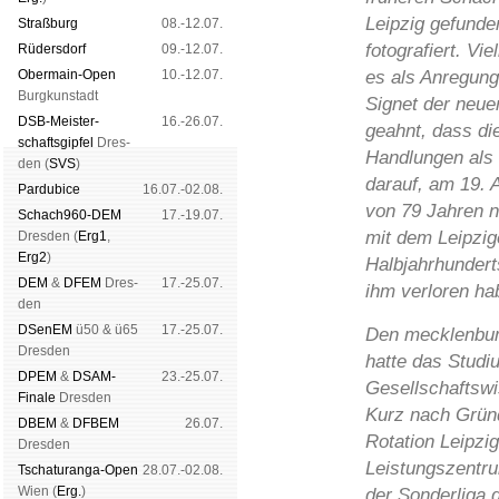
Leipzig gefunde
Straß­burg
08.-12.07.
fotografiert. Vie
Rüders­dorf
09.-12.07.
Ober­main-Open
10.-12.07.
es als Anregung
Burg­kun­stadt
Signet der neue
DSB-Meister­
16.-26.07.
geahnt, dass die
schafts­gipfel
Dres­
Handlungen als
den (
SVS
)
darauf, am 19. 
Pardu­bice
16.07.-02.08.
von 79 Jahren 
Schach960-DEM
17.-19.07.
mit dem Leipzi
Dres­den (
Erg1
,
Erg2
)
Halbjahrhunderts
DEM
&
DFEM
Dres­
17.-25.07.
ihm verloren ha
den
DSenEM
ü50 & ü65
17.-25.07.
Den mecklenbur
Dres­den
hatte das Studi
DPEM
&
DSAM-
23.-25.07.
Gesellschaftswi
Finale
Dres­den
Kurz nach Grün
DBEM
&
DFBEM
26.07.
Rotation Leipzig
Dres­den
Leistungszentru
Tschaturanga-Open
28.07.-02.08.
Wien (
Erg.
)
der Sonderliga 