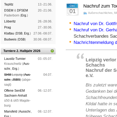
Tep­litz
13.-21.06.
Nachruf zum Tod
Okt.
01
DSEM
&
DFSEM
20.-21.06.
Außerschachliches
,
Mi
Pader­born (
Erg.
)
Lö­be­ritz
26.-28.06.
Nachruf von Dr. Gottf
Prag
27.-30.06.
Nachruf von Dr. Gerh
Klat­tau
(
DSB
,
Erg.
)
27.06.-08.07.
Schachverbandes Sa
Bud­weis
(
DSB
)
30.06.-08.07.
Nachrichtenmeldung 
Turniere 2. Halbjahr 2026
Lau­sitz-Tur­nier
03.-05.07.
Leipzig verlor
Krausch­witz (
Aus­
Schachs
schr.
,
Erg.
)
Nachruf der 
e.V.
SHM
Leip­zig (
Aus­
04.07.
schr.
,
JSBS
)
(ab­ge­
Bis zuletzt war
sagt)
Offene SenEM
06.-12.07.
Gedanken bei d
Sach­sen-An­halt
Schachfreunden
ü50 & ü65 Mag­de­
Kildal hatte in s
burg
Unterlagen das 
Mans­feld
(
Aus­schr.
,
08.-12.07.
früheren Schac
Erg.
)