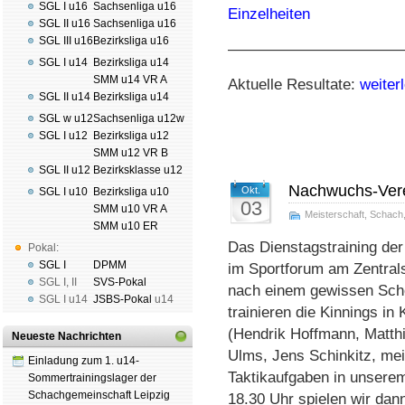
SGL I u16
Sachsenliga u16
Einzelheiten
SGL II u16
Sachsenliga u16
SGL III u16
Bezirksliga u16
———————————
SGL I u14
Bezirksliga u14
SMM u14 VR A
Aktuelle Resultate:
weite
SGL II u14
Bezirksliga u14
SGL w u12
Sachsenliga u12w
SGL I u12
Bezirksliga u12
SMM u12 VR B
SGL II u12
Bezirksklasse u12
Nachwuchs-Vere
Okt.
SGL I u10
Bezirksliga u10
03
SMM u10 VR A
Meisterschaft
,
Schach
SMM u10 ER
Das Dienstagstraining der
Pokal:
SGL I
DPMM
im Sportforum am Zentrals
SGL I
,
II
SVS-Pokal
nach einem gewissen Sche
SGL I
u14
JSBS-Pokal
u14
trainieren die Kinnings in
(Hendrik Hoffmann, Matthi
Neueste Nachrichten
Ulms, Jens Schinkitz, mei
Einladung zum 1. u14-
Taktikaufgaben in unser
Sommertrainingslager der
Schachgemeinschaft Leipzig
18.30 Uhr spielen wir dan