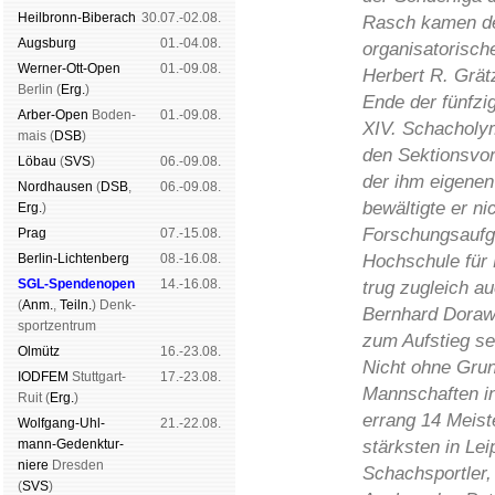
Heil­bronn-Bi­ber­ach
30.07.-02.08.
Rasch kamen de
Augs­burg
01.-04.08.
organisatorisch
Werner-Ott-Open
01.-09.08.
Herbert R. Grätz
Ber­lin (
Erg.
)
Ende der fünfzi
Arber-Open
Boden­
01.-09.08.
XIV. Schacholym
mais (
DSB
)
den Sektionsvors
Lö­bau
(
SVS
)
06.-09.08.
der ihm eigenen
Nord­hau­sen
(
DSB
,
06.-09.08.
bewältigte er ni
Erg.
)
Forschungsaufg
Prag
07.-15.08.
Berlin-Lich­ten­berg
08.-16.08.
Hochschule für 
SGL-Spenden­open
14.-16.08.
trug zugleich a
(
Anm.
,
Teiln.
) Denk­
Bernhard Doraw
sport­zen­trum
zum Aufstieg se
Ol­mütz
16.-23.08.
Nicht ohne Grun
IODFEM
Stutt­gart-
17.-23.08.
Mannschaften i
Ruit (
Erg.
)
errang 14 Meiste
Wolf­gang-Uhl­
21.-22.08.
mann-Ge­denk­tur­
stärksten in Lei
niere
Dres­den
Schachsportler,
(
SVS
)