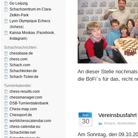
Go Leipzig
Schachzentrum im Clara-
Zetkin-Park
Lyon Olympique Echecs
(
lichess
)
Kaissa Moskau
(
Face­book
,
Insta­gram
)
Schachnachrichten:
chessbase.de
chess.com
Schach.com
Schachkicker.de
An dieser Stelle nochmals
Schach-Ticker.de
die BöFi´s für das, nicht n
Turnierkalender:
chess-results.com
chessmanager.com
DSB-Turnierdatenbank
Chess-map.com
Vereinsbusfahrt
Chessport.de
Sep.
30
worldchesscalendar.com
Schach
,
Vereinsleben
chess-calendar.eu
Schachinter.net
Am Sonntag, den 09.10.201