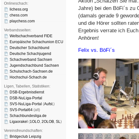
Aktion „Schätzen Sie mal
Onlineschach:
Jahre) bei den BöFi´s zu 
lichess.org
(damals gerade 9 geworde
chess.com
playchess.com
und die Hörer sollten rate
Ergebnis verrate ich Euch
Verbandsseiten:
Weltschachverband FIDE
Anhören!
Europäische Schachunion ECU
Deutscher Schachbund
Felix vs. BöFi´s
Deutsche Schachjugend
Schachverband Sachsen
Jugendschachbund Sachsen
Schulschach-Sachsen.de
Hochschul-Schach.de
Ligen, Tabellen, Statistiken:
DSB-Ergebnisdienst
DSB-NuLiga-Portal
SVS-NuLiga-Portal
(
Aufst.
)
SVS-Portal64
(alt)
Schachbundesliga.de
Ligaorakel
(
1OLO
,
2OLOB
,
SL
)
Vereinsfreundschaften:
Bridgeclub Leipzig