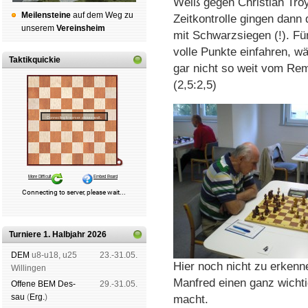
Weiß gegen Christian Tro
Mei­len­stei­ne
auf dem Weg zu
Zeitkontrolle gingen dann 
un­se­rem
Ver­eins­heim
mit Schwarzsiegen (!). Fü
volle Punkte einfahren, w
Taktikquickie
gar nicht so weit vom Rem
(2,5:2,5)
Turniere 1. Halbjahr 2026
DEM
u8-u18, u25
23.-31.05.
Hier noch nicht zu erkenn
Wil­lin­gen
Manfred einen ganz wicht
Offene BEM Des­
29.-31.05.
sau
(
Erg.
)
macht.