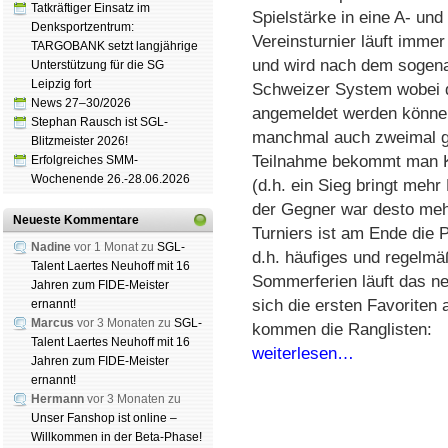
Tatkräftiger Einsatz im
Spielstärke in eine A- und
Denksportzentrum:
Vereinsturnier läuft immer
TARGOBANK setzt langjährige
und wird nach dem sogena
Unterstützung für die SG
Leipzig fort
Schweizer System wobei d
News 27–30/2026
angemeldet werden könne
Stephan Rausch ist SGL-
manchmal auch zweimal ge
Blitzmeister 2026!
Teilnahme bekommt man Ke
Erfolgreiches SMM-
Wochenende 26.-28.06.2026
(d.h. ein Sieg bringt mehr
der Gegner war desto me
Neueste Kommentare
Turniers ist am Ende die 
Nadine
vor 1 Monat zu
SGL-
d.h. häufiges und regelm
Talent Laertes Neuhoff mit 16
Sommerferien läuft das n
Jahren zum FIDE-Meister
sich die ersten Favoriten 
ernannt!
Marcus
vor 3 Monaten zu
SGL-
kommen die Ranglisten:
Talent Laertes Neuhoff mit 16
weiterlesen…
Jahren zum FIDE-Meister
ernannt!
Hermann
vor 3 Monaten zu
Unser Fanshop ist online –
Willkommen in der Beta-Phase!