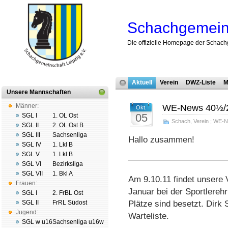
Schachgemeins
Die offizielle Homepage der Schach
Aktuell
Verein
DWZ-Liste
M
Unsere Mannschaften
Männer:
WE-News 40½/
Okt.
05
SGL I
1. OL Ost
Schach
,
Verein
;
WE-N
SGL II
2. OL Ost B
SGL III
Sachsenliga
Hallo zusammen!
SGL IV
1. Lkl B
SGL V
1. Lkl B
———————————
SGL VI
Bezirksliga
SGL VII
1. Bkl A
Am 9.10.11 findet unsere V
Frauen:
Januar bei der Sportlereh
SGL I
2. FrBL Ost
SGL II
FrRL Südost
Plätze sind besetzt. Dirk 
Jugend:
Warteliste.
SGL w u16
Sachsenliga u16w