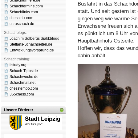
Schachturniere.de
Busfahrt in das Schachdo
Schachtermine.com
statt. Und seit gestern ist
Schachlinks.com
chessmix.com
gingen weg wie warme Sem
ultraschach.de
Erwachsene freuen sich au
Schachblogs:
es pünktlich um 8 Uhr vo
Joachim Solbergs Sjakkblogg
Hauptbahnhofs Ostseite.
Steffans-Schachseiten.de
Hoffen wir, dass das wun
Entwicklungsvorsprung.de
dahin anhält.
Schachtraining:
listudy.org
Schach-Tipps.de
Schachwoche.de
Schachmatt.net
chesstempo.com
365chess.com
Unsere Förderer