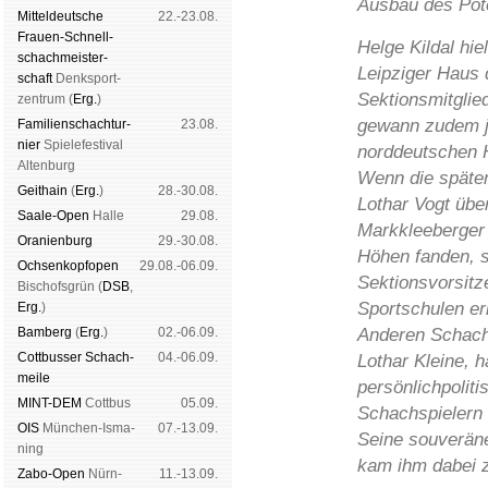
Ausbau des Pote
Mit­tel­deu­tsche
22.-23.08.
Frauen-Schnell­
Helge Kildal hi
schach­meis­ter­
Leipziger Haus 
schaft
Denk­sport­
Sektionsmitglied
zen­trum (
Erg.
)
gewann zudem j
Familien­schach­tur­
23.08.
nier
Spiele­fes­ti­val
norddeutschen 
Al­ten­burg
Wenn die späte
Geit­hain
(
Erg.
)
28.-30.08.
Lothar Vogt übe
Saale-Open
Halle
29.08.
Markkleeberger 
Oranien­burg
29.-30.08.
Höhen fanden, s
Och­sen­kopf­open
29.08.-06.09.
Sektionsvorsitze
Bischofs­grün (
DSB
,
Sportschulen e
Erg.
)
Bam­berg
(
Erg.
)
02.-06.09.
Anderen Schach
Cott­busser Schach­
04.-06.09.
Lothar Kleine, ha
meile
persönlichpoliti
MINT-DEM
Cott­bus
05.09.
Schachspielern e
OIS
Mün­chen-Is­ma­
07.-13.09.
Seine souveräne
ning
kam ihm dabei 
Zabo-Open
Nürn­
11.-13.09.