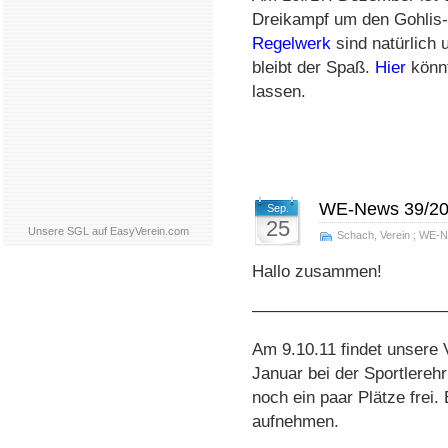
Dreikampf um den Gohlis-
Regelwerk
sind natürlich 
bleibt der Spaß.
Hier
könnt
lassen.
WE-News 39/2
Sep.
25
Unsere SGL auf EasyVerein.com
Schach
,
Verein
;
WE-N
Hallo zusammen!
———————————
Am 9.10.11 findet unsere V
Januar bei der Sportlereh
noch ein paar Plätze frei. 
aufnehmen.