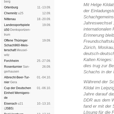
berg
Mit Helge Kildal
Orten­burg
11.-13.09.
der Einladungst
Chem­nitz
u25
12.09.
Schachgemeinsc
Nitte­nau
18.-20.09.
Jahreswechsel 
Landes­sport­spiele
19.09.
internationalen
ü50
Denk­sport­zen­
trum
Erinnerung blei
Offene Thü­rin­ger
19.09.
Freundschaftskä
Schach960-Meis­
Zürich, Moskau,
ter­schaft
Meu­sel­
deutsch-deutsc
witz
Kalten Krieges: 
Forch­heim
25.-27.09.
dies trug zur 
Rosen­tur­nier
San­
26.09.
Schachs in der 
ger­hau­sen
Albrecht-Beer-Tur­
01.-04.10.
Während der Sc
nier
Ge­ra
Kildal im Leipzi
Cup der Deut­schen
01.-06.10.
Ein­heit
Wer­ni­ge­ro­
Jahre darauf da
de
DDR aus dem Wir
Eise­nach
u21
10.-13.10.
fand er mit der 
(
JSBS
)
Lösung für die 