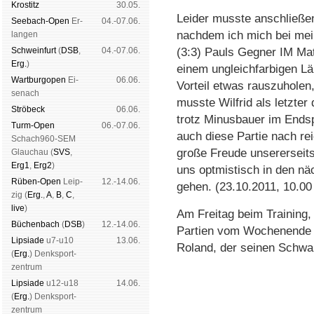
Kros­titz
30.05.
Leider musste anschließ
See­bach-Open
Er­
04.-07.06.
nachdem ich mich bei mei
lan­gen
Schwein­furt
(
DSB
,
04.-07.06.
(3:3) Pauls Gegner IM Matt
Erg.
)
einem ungleichfarbigen Lä
Wart­burg­open
Ei­
06.06.
Vorteil etwas rauszuholen
se­nach
musste Wilfrid als letzte
Strö­beck
06.06.
trotz Minusbauer im Endsp
Turm-Open
06.-07.06.
auch diese Partie nach re
Schach960-SEM
große Freude unsererseits.
Glau­chau (
SVS
,
Erg1
,
Erg2
)
uns optmistisch in den n
Rüben-Open
Leip­
12.-14.06.
gehen. (23.10.2011, 10.00
zig (
Erg.
,
A
,
B
,
C
,
live
)
Am Freitag beim Training, 
Büchen­bach
(
DSB
)
12.-14.06.
Partien vom Wochenende z
Lipsiade
u7-u10
13.06.
Roland, der seinen Schwa
(
Erg.
) Denk­sport­
zen­trum
Lipsiade
u12-u18
14.06.
(
Erg.
) Denk­sport­
zen­trum