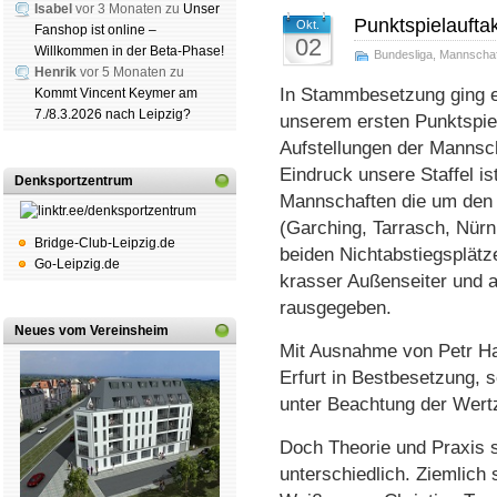
Isabel
vor 3 Monaten zu
Unser
Punktspielauftak
Okt.
Fanshop ist online –
02
Willkommen in der Beta-Phase!
Bundesliga
,
Mannschaf
Henrik
vor 5 Monaten zu
In Stammbesetzung ging e
Kommt Vincent Keymer am
7./8.3.2026 nach Leipzig?
unserem ersten Punktspie
Aufstellungen der Manns
Eindruck unsere Staffel is
Denksportzentrum
Mannschaften die um den 
(Garching, Tarrasch, Nürn
Bridge-Club-Leipzig.de
beiden Nichtabstiegsplät
Go-Leipzig.de
krasser Außenseiter und al
rausgegeben.
Neues vom Vereinsheim
Mit Ausnahme von Petr H
Erfurt in Bestbesetzung, s
unter Beachtung der Wert
Doch Theorie und Praxis 
unterschiedlich. Ziemlich