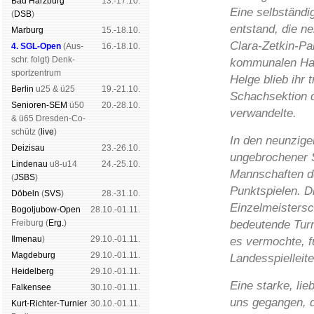
Bad Harz­burg
13.-17.10.
Eine selbständi
(
DSB
)
entstand, die 
Mar­burg
15.-18.10.
Clara-Zetkin-Pa
4. SGL-Open
(
Aus­
16.-18.10.
schr. folgt
) Denk­
kommunalen Hau
sport­zen­trum
Helge blieb ihr t
Ber­lin
u25 & ü25
19.-21.10.
Schachsektion 
Senioren-SEM
ü50
20.-28.10.
verwandelte.
& ü65 Dres­den-Co­
schütz (
live
)
In den neunziger
Dei­zi­sau
23.-26.10.
ungebrochener S
Lin­de­nau
u8-u14
24.-25.10.
Mannschaften d
(
JSBS
)
Punktspielen. D
Dö­beln
(
SVS
)
28.-31.10.
Einzelmeistersc
Bogoljubow-Open
28.10.-01.11.
Frei­burg (
Erg.
)
bedeutende Turn
Il­me­nau
)
29.10.-01.11.
es vermochte, fu
Mag­de­burg
29.10.-01.11.
Landesspielleite
Hei­del­berg
29.10.-01.11.
Eine starke, lie
Fal­ken­see
30.10.-01.11.
uns gegangen, d
Kurt-Rich­ter-Tur­nier
30.10.-01.11.