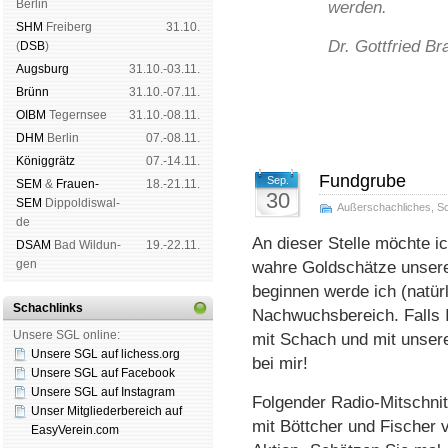
Ber­lin
werden.
SHM
Frei­berg
31.10.
Dr. Gottfried B
(
DSB
)
Augs­burg
31.10.-03.11.
Brünn
31.10.-07.11.
OIBM
Tegern­see
31.10.-08.11.
DHM
Ber­lin
07.-08.11.
König­grätz
07.-14.11.
Fundgrube
Sep.
SEM
&
Frauen-
18.-21.11.
30
SEM
Dip­pol­dis­wal­
Außerschachliches
,
S
de
An dieser Stelle möchte 
DSAM
Bad Wil­dun­
19.-22.11.
gen
wahre Goldschätze unsere
beginnen werde ich (natür
Schachlinks
Nachwuchsbereich. Falls I
Unsere SGL online:
mit Schach und mit unser
Unsere SGL auf li­chess.org
bei mir!
Unsere SGL auf Face­book
Unsere SGL auf Insta­gram
Folgender Radio-Mitschni
Unser Mitgliederbereich auf
mit Böttcher und Fischer 
EasyVerein.com