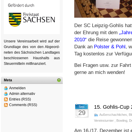
Der SC Leipzig-Gohlis ha
der Ehrung mit dem
„Jahr
2010“
die Reise gewonnen.
Unsere Ver­eins­ar­beit wird auf der
Dank an
Polster & Pohl
, 
Grund­lage des von den Ab­ge­ord­
ne­ten des Säch­si­schen Land­tages
Tag kostenlos zur Verfügun
be­schlos­se­nen Haus­halts aus
Steu­er­mitteln mit­fi­nan­ziert.
Bei Fragen usw. zur Fahrt
gerne an mich wenden!
Meta
Anmelden
Admin alternativ
Entries (RSS)
Comments (RSS)
15. Gohlis-Cup 
Sep.
29
Außerschachliches
,
Bl
Vereinsturnier
;
Bowling
,
D
Am 16./17. Dezember ist e