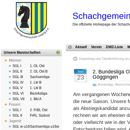
Schachgemeins
Die offizielle Homepage der Schach
Aktuell
Verein
DWZ-Liste
M
Unsere Mannschaften
Doppelsieg und Tabellenführung am
Männer:
SGL I
1. OL Ost
2. Bundesliga 
SGL II
2. OL Ost B
Sep.
23
Göggingen
SGL III
Sachsenliga
SGL IV
1. Lkl B
Bundesliga
,
Mannschaf
SGL V
1. Lkl B
SGL VI
Bezirksliga
Am vergangenen Wochenend
SGL VII
1. Bkl A
die neue Saison. Unsere M
Frauen:
als Abstiegskandidat anz
SGL I
2. FrBL Ost
rechnen wir am ehesten 
SGL II
FrRL Südost
Jugend:
oder vielleicht wie in der
SGL w u16
Sachsenliga u16w
Entscheidung fallen wird. 