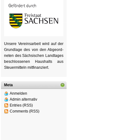
Unsere Ver­eins­ar­beit wird auf der
Grund­lage des von den Ab­ge­ord­
ne­ten des Säch­si­schen Land­tages
be­schlos­se­nen Haus­halts aus
Steu­er­mitteln mit­fi­nan­ziert.
Meta
Anmelden
Admin alternativ
Entries (RSS)
Comments (RSS)