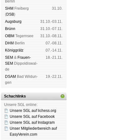
Ber­lin
SHM
Frei­berg
31.10.
(
DSB
)
Augs­burg
31.10.-03.11.
Brünn
31.10.-07.11.
OIBM
Tegern­see
31.10.-08.11.
DHM
Ber­lin
07.-08.11.
König­grätz
07.-14.11.
SEM
&
Frauen-
18.-21.11.
SEM
Dip­pol­dis­wal­
de
DSAM
Bad Wil­dun­
19.-22.11.
gen
Schachlinks
Unsere SGL online:
Unsere SGL auf li­chess.org
Unsere SGL auf Face­book
Unsere SGL auf Insta­gram
Unser Mitgliederbereich auf
EasyVerein.com