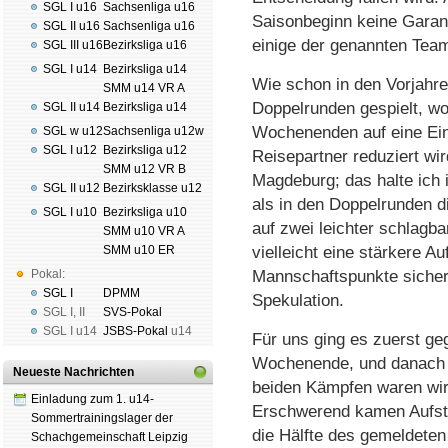
SGL I u16
Sachsenliga u16
Saisonbeginn keine Garantie
SGL II u16
Sachsenliga u16
einige der genannten Teams
SGL III u16
Bezirksliga u16
SGL I u14
Bezirksliga u14
Wie schon in den Vorjahren
SMM u14 VR A
Doppelrunden gespielt, wo
SGL II u14
Bezirksliga u14
Wochenenden auf eine Ein
SGL w u12
Sachsenliga u12w
SGL I u12
Bezirksliga u12
Reisepartner reduziert wi
SMM u12 VR B
Magdeburg; das halte ich i
SGL II u12
Bezirksklasse u12
als in den Doppelrunden 
SGL I u10
Bezirksliga u10
auf zwei leichter schlagb
SMM u10 VR A
SMM u10 ER
vielleicht eine stärkere A
Pokal:
Mannschaftspunkte sicherz
SGL I
DPMM
Spekulation.
SGL I
,
II
SVS-Pokal
SGL I
u14
JSBS-Pokal
u14
Für uns ging es zuerst g
Wochenende, und danach g
Neueste Nachrichten
beiden Kämpfen waren wir
Einladung zum 1. u14-
Erschwerend kamen Aufste
Sommertrainingslager der
die Hälfte des gemeldete
Schachgemeinschaft Leipzig