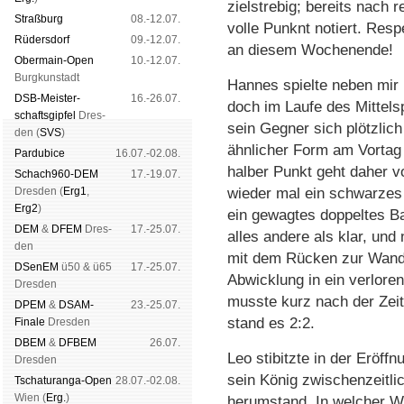
zielstrebig; bereits nach 
Straß­burg
08.-12.07.
volle Punknt notiert. Resp
Rüders­dorf
09.-12.07.
an diesem Wochenende!
Ober­main-Open
10.-12.07.
Burg­kun­stadt
Hannes spielte neben mir
DSB-Meister­
16.-26.07.
doch im Laufe des Mittelsp
schafts­gipfel
Dres­
sein Gegner sich plötzlich
den (
SVS
)
ähnlicher Form am Vortag
Pardu­bice
16.07.-02.08.
halber Punkt geht daher v
Schach960-DEM
17.-19.07.
Dres­den (
Erg1
,
wieder mal ein schwarze
Erg2
)
ein gewagtes doppeltes B
DEM
&
DFEM
Dres­
17.-25.07.
alles andere als klar, un
den
mit dem Rücken zur Wand.
DSenEM
ü50 & ü65
17.-25.07.
Abwicklung in ein verlore
Dres­den
musste kurz nach der Zeit
DPEM
&
DSAM-
23.-25.07.
stand es 2:2.
Finale
Dres­den
DBEM
&
DFBEM
26.07.
Leo stibitzte in der Eröff
Dres­den
sein König zwischenzeitli
Tschaturanga-Open
28.07.-02.08.
Wien (
Erg.
)
herumstand. In welcher We