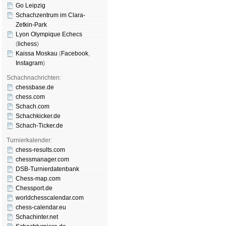
Go Leipzig
Schachzentrum im Clara-
Zetkin-Park
Lyon Olympique Echecs
(
lichess
)
Kaissa Moskau
(
Face­book
,
Insta­gram
)
Schachnachrichten:
chessbase.de
chess.com
Schach.com
Schachkicker.de
Schach-Ticker.de
Turnierkalender:
chess-results.com
chessmanager.com
DSB-Turnierdatenbank
Chess-map.com
Chessport.de
worldchesscalendar.com
chess-calendar.eu
Schachinter.net