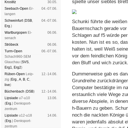
spielte unser siebtes Brett
Kros­titz
30.05.
See­bach-Open
Er­
04.-07.06.
lan­gen
Schwein­furt
(
DSB
,
04.-07.06.
Schunki führte die weißen
Erg.
)
Bauernschach gerade vor 
Wart­burg­open
Ei­
06.06.
Schlagen auf f5 würde pe
se­nach
kosten. Nun ist es so, da
Strö­beck
06.06.
halten ist, weil Weiß sein
Turm-Open
06.-07.06.
vor dem feindlichen König
Schach960-SEM
Glau­chau (
SVS
,
den Bluff und wich zurück
Erg1
,
Erg2
)
Dummerweise gab es danac
Rüben-Open
Leip­
12.-14.06.
zig (
Erg.
,
A
,
B
,
C
,
Grundreihe zurückdrängen 
live
)
Computer bestätigte im n
Büchen­bach
(
DSB
)
12.-14.06.
erstaunlich viele Wege zu
Lipsiade
u7-u10
13.06.
diverse Abspiele, in dene
(
Erg.
) Denk­sport­
h-Bauern zu geben. Schun
zen­trum
noch die nackten Könige ü
Lipsiade
u12-u18
14.06.
(
Erg.
) Denk­sport­
waren jedenfalls absolut
zen­trum