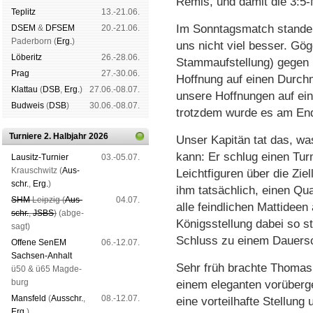
Remis, und damit die 3:5
Tep­litz
13.-21.06.
Im Sonntagsmatch standen
DSEM
&
DFSEM
20.-21.06.
Pader­born (
Erg.
)
uns nicht viel besser. Gög
Lö­be­ritz
26.-28.06.
Stammaufstellung) gegen un
Prag
27.-30.06.
Hoffnung auf einen Durchm
Klat­tau
(
DSB
,
Erg.
)
27.06.-08.07.
unsere Hoffnungen auf ei
Bud­weis
(
DSB
)
30.06.-08.07.
trotzdem wurde es am End
Turniere 2. Halbjahr 2026
Unser Kapitän tat das, wa
kann: Er schlug einen Tur
Lau­sitz-Tur­nier
03.-05.07.
Krausch­witz (
Aus­
Leichtfiguren über die Ziel
schr.
,
Erg.
)
ihm tatsächlich, einen Qu
SHM
Leip­zig (
Aus­
04.07.
alle feindlichen Mattideen
schr.
,
JSBS
)
(ab­ge­
Königsstellung dabei so 
sagt)
Schluss zu einem Dauers
Offene SenEM
06.-12.07.
Sach­sen-An­halt
Sehr früh brachte Thomas 
ü50 & ü65 Mag­de­
burg
einem eleganten vorüberge
Mans­feld
(
Aus­schr.
,
08.-12.07.
eine vorteilhafte Stellung
Erg.
)