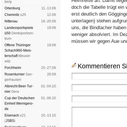
Heimreise an. Damit liege
berg
doch die Tabelle trügt ei
Orten­burg
11.-13.09.
erst deutlich den Göggin
Chem­nitz
u25
12.09.
unterlagen) stehen aufgrun
Nitte­nau
18.-20.09.
uns, die Bindlacher haben
Landes­sport­spiele
19.09.
ü50
Denk­sport­zen­
weniger absolviert. Im De
trum
müssen wir gegen Aue und
Offene Thü­rin­ger
19.09.
Schach960-Meis­
ter­schaft
Meu­sel­
witz
Kommentieren Si
Forch­heim
25.-27.09.
Rosen­tur­nier
San­
26.09.
ger­hau­sen
Albrecht-Beer-Tur­
01.-04.10.
nier
Ge­ra
Cup der Deut­schen
01.-06.10.
Ein­heit
Wer­ni­ge­ro­
de
Eise­nach
u21
10.-13.10.
(
JSBS
)