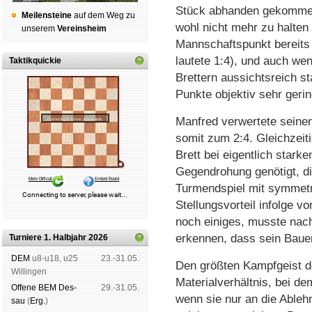
Stück abhanden gekommen,
Mei­len­stei­ne
auf dem Weg zu
wohl nicht mehr zu halten
un­se­rem
Ver­eins­heim
Mannschaftspunkt bereits
lautete 1:4), und auch wen
Taktikquickie
Brettern aussichtsreich s
Punkte objektiv sehr gerin
Manfred verwertete seinen
somit zum 2:4. Gleichzei
Brett bei eigentlich starke
Gegendrohung genötigt, d
Turmendspiel mit symmetr
Stellungsvorteil infolge v
noch einiges, musste nach
erkennen, dass sein Bauer
Turniere 1. Halbjahr 2026
DEM
u8-u18, u25
23.-31.05.
Den größten Kampfgeist de
Wil­lin­gen
Materialverhältnis, bei de
Offene BEM Des­
29.-31.05.
wenn sie nur an die Able
sau
(
Erg.
)