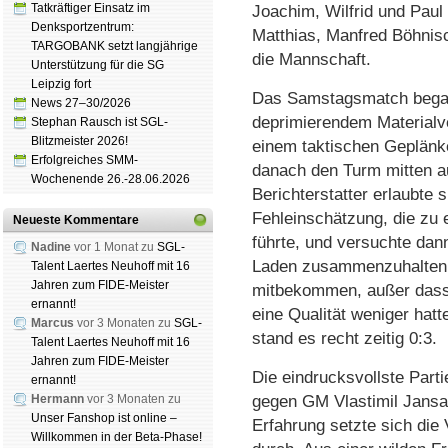
Tatkräftiger Einsatz im
Joachim, Wilfrid und Paul 
Denksportzentrum:
Matthias, Manfred Böhn
TARGOBANK setzt langjährige
die Mannschaft.
Unterstützung für die SG
Leipzig fort
Das Samstagsmatch began
News 27–30/2026
deprimierendem Materialv
Stephan Rausch ist SGL-
Blitzmeister 2026!
einem taktischen Geplänke
Erfolgreiches SMM-
danach den Turm mitten a
Wochenende 26.-28.06.2026
Berichterstatter erlaubte s
Fehleinschätzung, die zu
Neueste Kommentare
führte, und versuchte dan
Nadine
vor 1 Monat zu
SGL-
Laden zusammenzuhalten. 
Talent Laertes Neuhoff mit 16
Jahren zum FIDE-Meister
mitbekommen, außer dass e
ernannt!
eine Qualität weniger hatt
Marcus
vor 3 Monaten zu
SGL-
stand es recht zeitig 0:3.
Talent Laertes Neuhoff mit 16
Jahren zum FIDE-Meister
Die eindrucksvollste Part
ernannt!
Hermann
vor 3 Monaten zu
gegen GM Vlastimil Jansa
Unser Fanshop ist online –
Erfahrung setzte sich die 
Willkommen in der Beta-Phase!