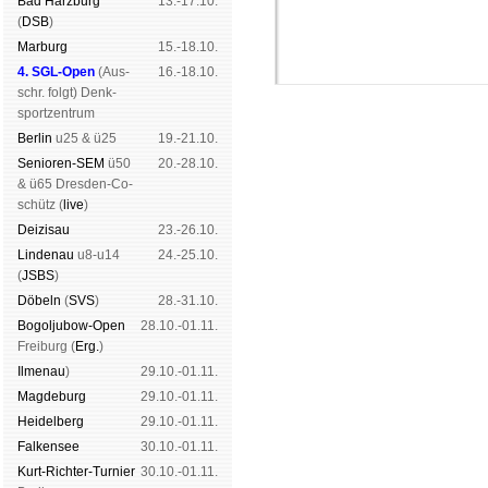
Bad Harz­burg
13.-17.10.
(
DSB
)
Mar­burg
15.-18.10.
4. SGL-Open
(
Aus­
16.-18.10.
schr. folgt
) Denk­
sport­zen­trum
Ber­lin
u25 & ü25
19.-21.10.
Senioren-SEM
ü50
20.-28.10.
& ü65 Dres­den-Co­
schütz (
live
)
Schachgemeinschaft Leipzig
Dei­zi­sau
23.-26.10.
Mitgliedschaft
|
Vereinsheim
Lin­de­nau
u8-u14
24.-25.10.
schluss
|
Daten­schutz­er­klä­r
(
JSBS
)
Dö­beln
(
SVS
)
28.-31.10.
Bogoljubow-Open
28.10.-01.11.
Frei­burg (
Erg.
)
Il­me­nau
)
29.10.-01.11.
Mag­de­burg
29.10.-01.11.
Hei­del­berg
29.10.-01.11.
Fal­ken­see
30.10.-01.11.
Kurt-Rich­ter-Tur­nier
30.10.-01.11.