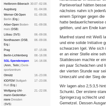
Heil­bronn-Bi­ber­ach
30.07.-02.08.
Partieverlauf hätten besse
Augs­burg
01.-04.08.
nächstes nahm ich jedenfa
Werner-Ott-Open
01.-09.08.
einem Springer gegen die
Ber­lin (
Erg.
)
hatte bedauerlicherweise d
Arber-Open
Boden­
01.-09.08.
gelitten, und am Ende kam
mais (
DSB
)
Lö­bau
(
SVS
)
06.-09.08.
Manfred stand mit Weiß la
Nord­hau­sen
(
DSB
,
06.-09.08.
und eine solide Initiative
Erg.
)
schwarzen Igel. Wie sich i
Prag
07.-15.08.
er an einer Stelle eine se
Berlin-Lich­ten­berg
08.-16.08.
Stattdessen machte er ein
SGL-Spenden­open
14.-16.08.
ein paar Schwächen und l
(
Anm.
,
Teiln.
) Denk­
sport­zen­trum
der vierten Stunde war sei
Ol­mütz
16.-23.08.
Unterzahl und der Sieg de
IODFEM
Stutt­gart-
17.-23.08.
Ruit (
Erg.
)
Wir lagen also 2,5:3,5 hin
Wolf­gang-Uhl­
21.-22.08.
Schunki. Der erstere stan
mann-Ge­denk­tur­
Springerzug schlecht und g
niere
Dres­den
Gemetzel. Dessen Ausgang
(
SVS
)