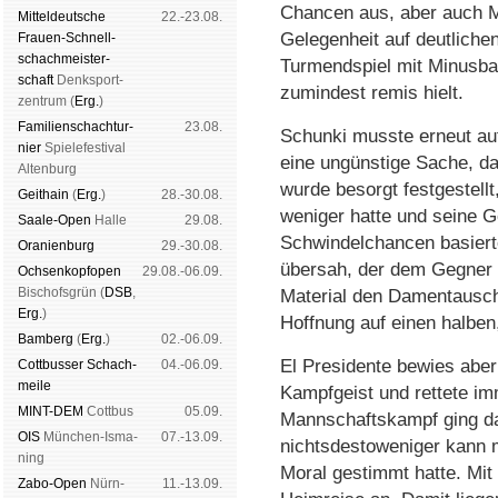
Chancen aus, aber auch M
Mit­tel­deu­tsche
22.-23.08.
Gelegenheit auf deutlichen
Frauen-Schnell­
schach­meis­ter­
Turmendspiel mit Minusbau
schaft
Denk­sport­
zumindest remis hielt.
zen­trum (
Erg.
)
Familien­schach­tur­
23.08.
Schunki musste erneut auf
nier
Spiele­fes­ti­val
eine ungünstige Sache, da
Al­ten­burg
wurde besorgt festgestell
Geit­hain
(
Erg.
)
28.-30.08.
weniger hatte und seine 
Saale-Open
Halle
29.08.
Schwindelchancen basiert
Oranien­burg
29.-30.08.
übersah, der dem Gegner b
Och­sen­kopf­open
29.08.-06.09.
Bischofs­grün (
DSB
,
Material den Damentausch
Erg.
)
Hoffnung auf einen halben
Bam­berg
(
Erg.
)
02.-06.09.
El Presidente bewies aber
Cott­busser Schach­
04.-06.09.
meile
Kampfgeist und rettete im
MINT-DEM
Cott­bus
05.09.
Mannschaftskampf ging da
OIS
Mün­chen-Is­ma­
07.-13.09.
nichtsdestoweniger kann 
ning
Moral gestimmt hatte. Mit
Zabo-Open
Nürn­
11.-13.09.