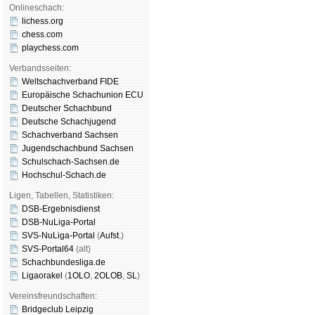
Onlineschach:
lichess.org
chess.com
playchess.com
Verbandsseiten:
Weltschachverband FIDE
Europäische Schachunion ECU
Deutscher Schachbund
Deutsche Schachjugend
Schachverband Sachsen
Jugendschachbund Sachsen
Schulschach-Sachsen.de
Hochschul-Schach.de
Ligen, Tabellen, Statistiken:
DSB-Ergebnisdienst
DSB-NuLiga-Portal
SVS-NuLiga-Portal
(
Aufst.
)
SVS-Portal64
(alt)
Schachbundesliga.de
Ligaorakel
(
1OLO
,
2OLOB
,
SL
)
Vereinsfreundschaften:
Bridgeclub Leipzig