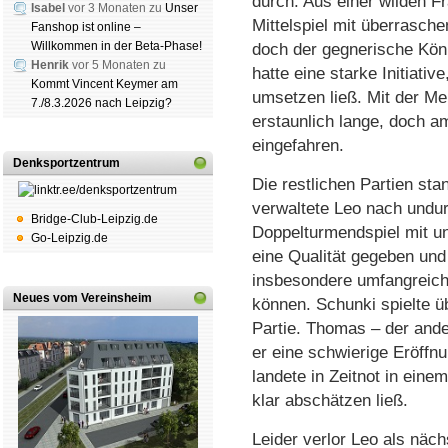
durch. Aus einer wilden F
Isabel
vor 3 Monaten zu
Unser
Mittelspiel mit überrasch
Fanshop ist online –
Willkommen in der Beta-Phase!
doch der gegnerische Köni
Henrik
vor 5 Monaten zu
hatte eine starke Initiativ
Kommt Vincent Keymer am
umsetzen ließ. Mit der Me
7./8.3.2026 nach Leipzig?
erstaunlich lange, doch a
eingefahren.
Denksportzentrum
Die restlichen Partien sta
verwaltete Leo nach undur
Bridge-Club-Leipzig.de
Doppelturmendspiel mit un
Go-Leipzig.de
eine Qualität gegeben und 
insbesondere umfangreich
Neues vom Vereinsheim
können. Schunki spielte üb
Partie. Thomas – der ande
er eine schwierige Eröff
landete in Zeitnot in eine
klar abschätzen ließ.
Leider verlor Leo als näc