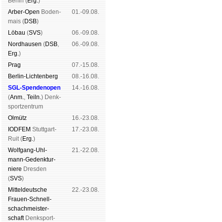
Ber­lin (
Erg.
)
Arber-Open
Boden­
01.-09.08.
mais (
DSB
)
Lö­bau
(
SVS
)
06.-09.08.
Nord­hau­sen
(
DSB
,
06.-09.08.
Erg.
)
Prag
07.-15.08.
Berlin-Lich­ten­berg
08.-16.08.
SGL-Spenden­open
14.-16.08.
(
Anm.
,
Teiln.
) Denk­
sport­zen­trum
Ol­mütz
16.-23.08.
IODFEM
Stutt­gart-
17.-23.08.
Ruit (
Erg.
)
Wolf­gang-Uhl­
21.-22.08.
mann-Ge­denk­tur­
niere
Dres­den
(
SVS
)
Mit­tel­deu­tsche
22.-23.08.
Frauen-Schnell­
schach­meis­ter­
schaft
Denk­sport­