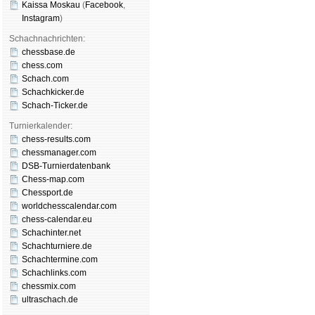
Kaissa Moskau
(
Face­book
,
Insta­gram
)
Schachnachrichten:
chessbase.de
chess.com
Schach.com
Schachkicker.de
Schach-Ticker.de
Turnierkalender:
chess-results.com
chessmanager.com
DSB-Turnierdatenbank
Chess-map.com
Chessport.de
worldchesscalendar.com
chess-calendar.eu
Schachinter.net
Schachturniere.de
Schachtermine.com
Schachlinks.com
chessmix.com
ultraschach.de