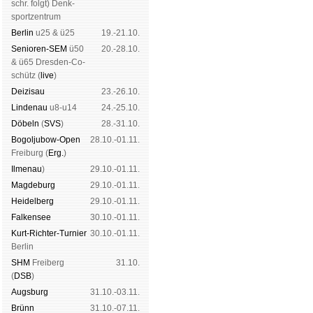
schr. folgt
) Denk­
sport­zen­trum
Ber­lin
u25 & ü25
19.-21.10.
Senioren-SEM
ü50
20.-28.10.
& ü65 Dres­den-Co­
schütz (
live
)
Dei­zi­sau
23.-26.10.
Lin­de­nau
u8-u14
24.-25.10.
Dö­beln
(
SVS
)
28.-31.10.
Bogoljubow-Open
28.10.-01.11.
Frei­burg (
Erg.
)
Il­me­nau
)
29.10.-01.11.
Mag­de­burg
29.10.-01.11.
Hei­del­berg
29.10.-01.11.
Fal­ken­see
30.10.-01.11.
Kurt-Rich­ter-Tur­nier
30.10.-01.11.
Ber­lin
SHM
Frei­berg
31.10.
(
DSB
)
Augs­burg
31.10.-03.11.
Brünn
31.10.-07.11.