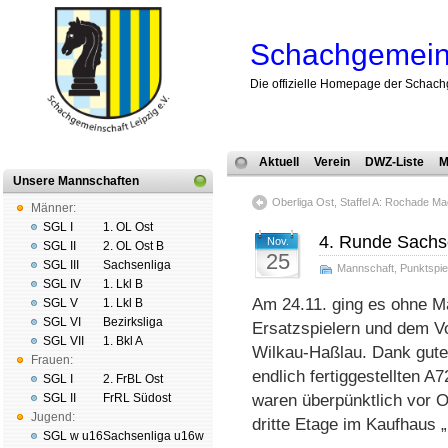
Schachgemeins
Die offizielle Homepage der Schach
Aktuell
Verein
DWZ-Liste
M
Unsere Mannschaften
Oberliga Ost, Staffel A: Rochade M
Männer:
SGL I
1. OL Ost
4. Runde Sachs
Nov.
SGL II
2. OL Ost B
25
SGL III
Sachsenliga
Mannschaft
,
Punktspie
SGL IV
1. Lkl B
Am 24.11. ging es ohne Ma
SGL V
1. Lkl B
SGL VI
Bezirksliga
Ersatzspielern und dem V
SGL VII
1. Bkl A
Wilkau-Haßlau. Dank guter
Frauen:
endlich fertiggestellten A
SGL I
2. FrBL Ost
SGL II
FrRL Südost
waren überpünktlich vor O
Jugend:
dritte Etage im Kaufhaus „
SGL w u16
Sachsenliga u16w