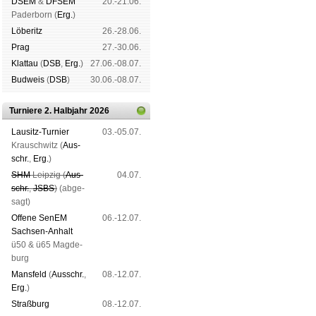
DSEM
&
DFSEM
20.-21.06.
Pader­born (
Erg.
)
Lö­be­ritz
26.-28.06.
Prag
27.-30.06.
Klat­tau
(
DSB
,
Erg.
)
27.06.-08.07.
Bud­weis
(
DSB
)
30.06.-08.07.
Turniere 2. Halbjahr 2026
Lau­sitz-Tur­nier
03.-05.07.
Krausch­witz (
Aus­
schr.
,
Erg.
)
SHM
Leip­zig (
Aus­
04.07.
schr.
,
JSBS
)
(ab­ge­
sagt)
Offene SenEM
06.-12.07.
Sach­sen-An­halt
ü50 & ü65 Mag­de­
burg
Mans­feld
(
Aus­schr.
,
08.-12.07.
Erg.
)
Straß­burg
08.-12.07.