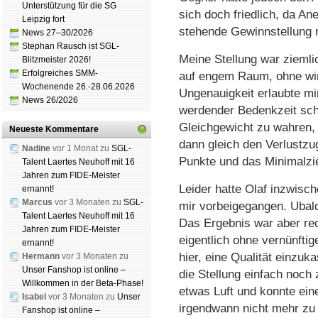
Unterstützung für die SG
sich doch friedlich, da An
Leipzig fort
stehende Gewinnstellung n
News 27–30/2026
Stephan Rausch ist SGL-
Meine Stellung war ziemli
Blitzmeister 2026!
Erfolgreiches SMM-
auf engem Raum, ohne wir
Wochenende 26.-28.06.2026
Ungenauigkeit erlaubte mi
News 26/2026
werdender Bedenkzeit sch
Gleichgewicht zu wahren, 
Neueste Kommentare
dann gleich den Verlustzug
Nadine
vor 1 Monat zu
SGL-
Punkte und das Minimalzie
Talent Laertes Neuhoff mit 16
Jahren zum FIDE-Meister
Leider hatte Olaf inzwisch
ernannt!
Marcus
vor 3 Monaten zu
SGL-
mir vorbeigegangen. Ubal
Talent Laertes Neuhoff mit 16
Das Ergebnis war aber re
Jahren zum FIDE-Meister
eigentlich ohne vernünftig
ernannt!
hier, eine Qualität einzuk
Hermann
vor 3 Monaten zu
Unser Fanshop ist online –
die Stellung einfach noch
Willkommen in der Beta-Phase!
etwas Luft und konnte ein
Isabel
vor 3 Monaten zu
Unser
irgendwann nicht mehr zu 
Fanshop ist online –