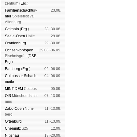
zen­trum (
Erg.
)
Familien­schach­tur­
23.08.
nier
Spiele­fes­ti­val
Al­ten­burg
Geit­hain
(
Erg.
)
28.-30.08.
Saale-Open
Halle
29.08.
Oranien­burg
29.-30.08.
Och­sen­kopf­open
29.08.-06.09.
Bischofs­grün (
DSB
,
Erg.
)
Bam­berg
(
Erg.
)
02.-06.09.
Cott­busser Schach­
04.-06.09.
meile
MINT-DEM
Cott­bus
05.09.
OIS
Mün­chen-Is­ma­
07.-13.09.
ning
Zabo-Open
Nürn­
11.-13.09.
berg
Orten­burg
11.-13.09.
Chem­nitz
u25
12.09.
Nitte­nau
18.-20.09.