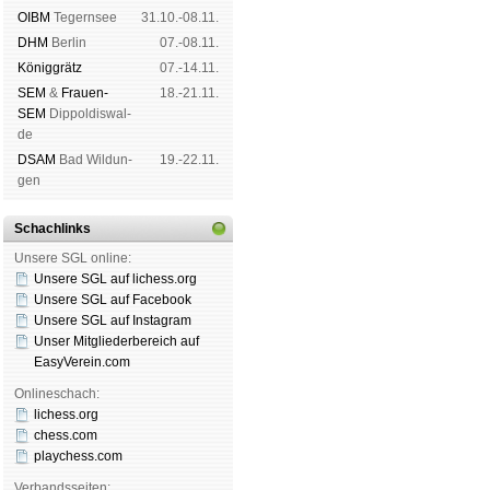
OIBM
Tegern­see
31.10.-08.11.
DHM
Ber­lin
07.-08.11.
König­grätz
07.-14.11.
SEM
&
Frauen-
18.-21.11.
SEM
Dip­pol­dis­wal­
de
DSAM
Bad Wil­dun­
19.-22.11.
gen
Schachlinks
Unsere SGL online:
Unsere SGL auf li­chess.org
Unsere SGL auf Face­book
Unsere SGL auf Insta­gram
Unser Mitgliederbereich auf
EasyVerein.com
Onlineschach:
lichess.org
chess.com
playchess.com
Verbandsseiten: