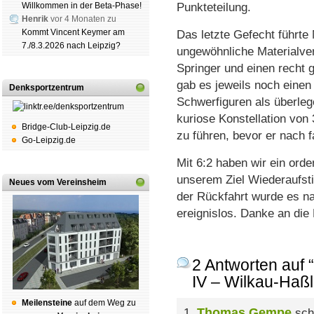
Willkommen in der Beta-Phase!
Punkteteilung.
Henrik
vor 4 Monaten zu
Kommt Vincent Keymer am
Das letzte Gefecht führte 
7./8.3.2026 nach Leipzig?
ungewöhnliche Materialve
Springer und einen recht 
gab es jeweils noch einen 
Denksportzentrum
Schwerfiguren als überle
kuriose Konstellation vo
Bridge-Club-Leipzig.de
zu führen, bevor er nach f
Go-Leipzig.de
Mit 6:2 haben wir ein orde
unserem Ziel Wiederaufstie
Neues vom Vereinsheim
der Rückfahrt wurde es na
ereignislos. Danke an di
2 Antworten auf
IV – Wilkau-Haß
Mei­len­stei­ne
auf dem Weg zu
Thomas Gempe
1.
sch