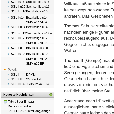
SGL I u16
Sachsenliga u16
Wilkau-Haßlau spielte in
SGL II u16
Sachsenliga u16
keineswegs schwachen Ers
SGL III u16
Bezirksliga u16
antraten. Das Geschehen se
SGL I u14
Bezirksliga u14
SMM u14 VR A
Thomas Schunk stellte sic
SGL II u14
Bezirksliga u14
nachdem einige Figuren a
SGL w u12
Sachsenliga u12w
recht überzeugend aus. De
SGL I u12
Bezirksliga u12
SMM u12 VR B
Gegner nichts entgegen zu
SGL II u12
Bezirksklasse u12
Waffen.
SGL I u10
Bezirksliga u10
SMM u10 VR A
Thomas II (Gempe) machte
SMM u10 ER
ließ eine Figur stehen und
Pokal:
Sven gelungen, den volle
SGL I
DPMM
Geschehen habe ich leid
SGL I
,
II
SVS-Pokal
SGL I
u14
JSBS-Pokal
u14
etwas zu klein, um viel h
natürlich über meine Stell
Neueste Nachrichten
Anet stand nach frühzeiti
Tatkräftiger Einsatz im
Denksportzentrum:
ausgeglichen, hatte vielle
TARGOBANK setzt langjährige
Gegner hatte jedoch den Au