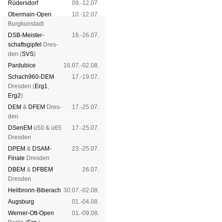
Rüders­dorf
09.-12.07.
Ober­main-Open
10.-12.07.
Burg­kun­stadt
DSB-Meister­
16.-26.07.
schafts­gipfel
Dres­
den (
SVS
)
Pardu­bice
16.07.-02.08.
Schach960-DEM
17.-19.07.
Dres­den (
Erg1
,
Erg2
)
DEM
&
DFEM
Dres­
17.-25.07.
den
DSenEM
ü50 & ü65
17.-25.07.
Dres­den
DPEM
&
DSAM-
23.-25.07.
Finale
Dres­den
DBEM
&
DFBEM
26.07.
Dres­den
Heil­bronn-Bi­ber­ach
30.07.-02.08.
Augs­burg
01.-04.08.
Werner-Ott-Open
01.-09.08.