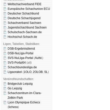
Weltschachverband FIDE
Europäische Schachunion ECU
Deutscher Schachbund
Deutsche Schachjugend
Schachverband Sachsen
Jugendschachbund Sachsen
Schulschach-Sachsen.de
Hochschul-Schach.de
Ligen, Tabellen, Statistiken:
DSB-Ergebnisdienst
DSB-NuLiga-Portal
SVS-NuLiga-Portal
(
Aufst.
)
SVS-Portal64
(alt)
Schachbundesliga.de
Ligaorakel
(
1OLO
,
2OLOB
,
SL
)
Vereinsfreundschaften:
Bridgeclub Leipzig
Go Leipzig
Schachzentrum im Clara-
Zetkin-Park
Lyon Olympique Echecs
(
lichess
)