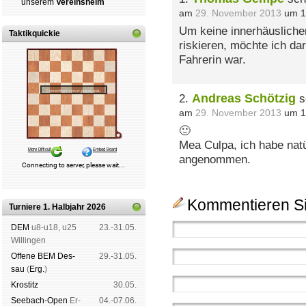
un­se­rem
Ver­eins­heim
am
29. November 2013
um 1
Um keine innerhäusliche
Taktikquickie
riskieren, möchte ich da
Fahrerin war.
Andreas Schötzig
2.
s
am
29. November 2013
um 1
🙂
Mea Culpa, ich habe natü
angenommen.
Kommentieren Si
Turniere 1. Halbjahr 2026
DEM
u8-u18, u25
23.-31.05.
Wil­lin­gen
Offene BEM Des­
29.-31.05.
sau
(
Erg.
)
Kros­titz
30.05.
See­bach-Open
Er­
04.-07.06.