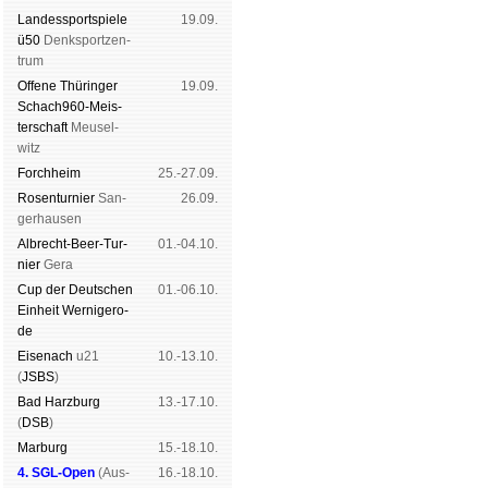
Landes­sport­spiele
19.09.
ü50
Denk­sport­zen­
trum
Offene Thü­rin­ger
19.09.
Schach960-Meis­
ter­schaft
Meu­sel­
witz
Forch­heim
25.-27.09.
Rosen­tur­nier
San­
26.09.
ger­hau­sen
Albrecht-Beer-Tur­
01.-04.10.
nier
Ge­ra
Cup der Deut­schen
01.-06.10.
Ein­heit
Wer­ni­ge­ro­
de
Eise­nach
u21
10.-13.10.
(
JSBS
)
Bad Harz­burg
13.-17.10.
(
DSB
)
Mar­burg
15.-18.10.
4. SGL-Open
(
Aus­
16.-18.10.