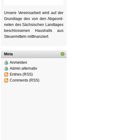
Unsere Ver­eins­ar­beit wird auf der
Grund­lage des von den Ab­ge­ord­
ne­ten des Säch­si­schen Land­tages
be­schlos­se­nen Haus­halts aus
Steu­er­mitteln mit­fi­nan­ziert.
Meta
Anmelden
Admin alternativ
Entries (RSS)
Comments (RSS)