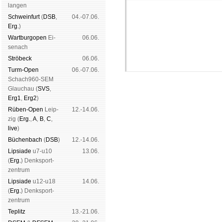
lan­gen
Schwein­furt
(
DSB
,
04.-07.06.
Erg.
)
Wart­burg­open
Ei­
06.06.
se­nach
Strö­beck
06.06.
Turm-Open
06.-07.06.
Schach960-SEM
Glau­chau (
SVS
,
Erg1
,
Erg2
)
Rüben-Open
Leip­
12.-14.06.
zig (
Erg.
,
A
,
B
,
C
,
live
)
Schachgemeinschaft Leipzig
Büchen­bach
(
DSB
)
12.-14.06.
Mitgliedschaft
|
Vereinsheim
Lipsiade
u7-u10
13.06.
schluss
|
Daten­schutz­er­klä­r
(
Erg.
) Denk­sport­
zen­trum
Lipsiade
u12-u18
14.06.
(
Erg.
) Denk­sport­
zen­trum
Tep­litz
13.-21.06.