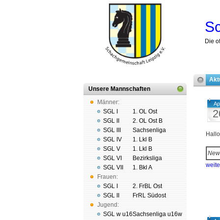
Sc
Die o
Akt
Unsere Mannschaften
Männer:
Ap
2
SGL I
1. OL Ost
SGL II
2. OL Ost B
SGL III
Sachsenliga
Hall
SGL IV
1. Lkl B
SGL V
1. Lkl B
New
SGL VI
Bezirksliga
weit
SGL VII
1. Bkl A
Frauen:
SGL I
2. FrBL Ost
SGL II
FrRL Südost
Jugend:
SGL w u16
Sachsenliga u16w