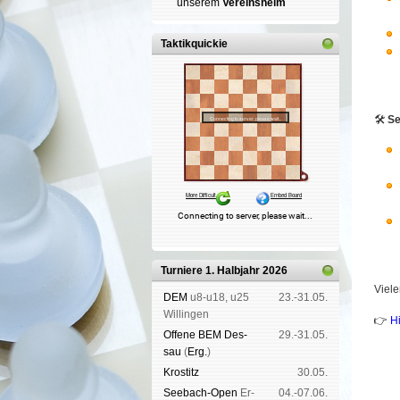
un­se­rem
Ver­eins­heim
Taktikquickie
🛠️
Se
Turniere 1. Halbjahr 2026
Viele
DEM
u8-u18, u25
23.-31.05.
Wil­lin­gen
👉
H
Offene BEM Des­
29.-31.05.
sau
(
Erg.
)
Kros­titz
30.05.
See­bach-Open
Er­
04.-07.06.