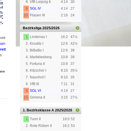
8.
VfB Leipzig II
4:14
30
9.
SGL IV
4:14
27
10.
Plauen III
2:16
24
Bezirksliga
2025/2026
1.
Lindenau I
16:2
47½
u­re
­an­
2.
Krostitz I
12:6
42½
rett
3.
BiBaBo I
12:6
38
en
4.
Markkleeberg
10:8
39
5.
Fortuna II
10:8
37
6.
Kitzscher I
8:10
35½
ann
7.
Naunhof I
8:10
35
8.
VfB III
7:11
31
9.
SGL VI
4:14
27
10.
Grimma II
3:15
27½
1. Bezirksklasse A
2025/2026
1.
Turm II
18:0
52
2.
Rote Rüben II
16:2
53