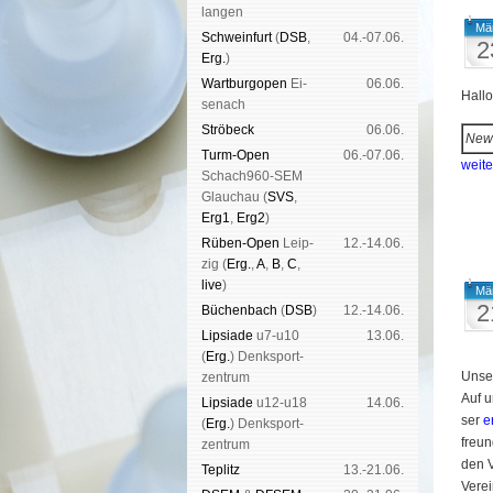
lan­gen
Mä
Schwein­furt
(
DSB
,
04.-07.06.
2
Erg.
)
Wart­burg­open
Ei­
06.06.
Hall
se­nach
Strö­beck
06.06.
New
Turm-Open
06.-07.06.
weit
Schach960-SEM
Glau­chau (
SVS
,
Erg1
,
Erg2
)
Rüben-Open
Leip­
12.-14.06.
zig (
Erg.
,
A
,
B
,
C
,
live
)
Mä
2
Büchen­bach
(
DSB
)
12.-14.06.
Lipsiade
u7-u10
13.06.
(
Erg.
) Denk­sport­
Un­s
zen­trum
Auf u
Lipsiade
u12-u18
14.06.
ser
e
(
Erg.
) Denk­sport­
freu
zen­trum
den Vo
Tep­litz
13.-21.06.
Ver­e