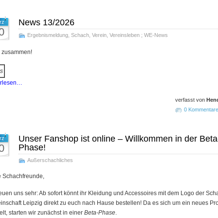
News 13/2026
rz
0
Ergebnismeldung
,
Schach
,
Verein
,
Vereinsleben
;
WE-News
o zusammen!
s
erlesen…
verfasst von
Hend
0 Kommentar
Unser Fanshop ist online – Willkommen in der Beta
rz
0
Phase!
Außerschachliches
e Schachfreunde,
reuen uns sehr: Ab sofort könnt ihr Kleidung und Accessoires mit dem Logo der Sch
in­schaft Leip­zig direkt zu euch nach Hause bestellen! Da es sich um ein neues Pro
lt, starten wir zunächst in einer
Beta-Phase
.