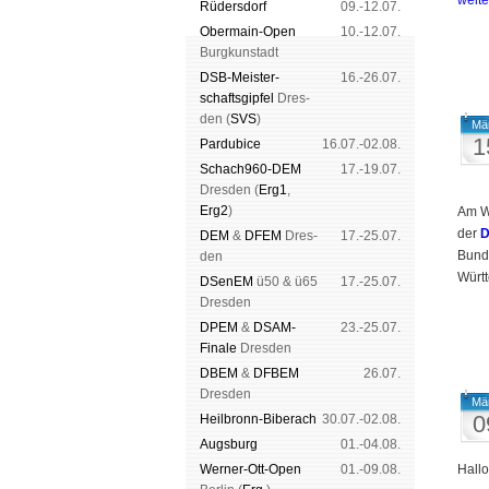
weit
Rüders­dorf
09.-12.07.
Ober­main-Open
10.-12.07.
Burg­kun­stadt
DSB-Meister­
16.-26.07.
schafts­gipfel
Dres­
den (
SVS
)
Mä
1
Pardu­bice
16.07.-02.08.
Schach960-DEM
17.-19.07.
Dres­den (
Erg1
,
Erg2
)
Am W
der
D
DEM
&
DFEM
Dres­
17.-25.07.
Bund
den
Würt
DSenEM
ü50 & ü65
17.-25.07.
Dres­den
DPEM
&
DSAM-
23.-25.07.
Finale
Dres­den
DBEM
&
DFBEM
26.07.
Dres­den
Mä
0
Heil­bronn-Bi­ber­ach
30.07.-02.08.
Augs­burg
01.-04.08.
Werner-Ott-Open
01.-09.08.
Hall