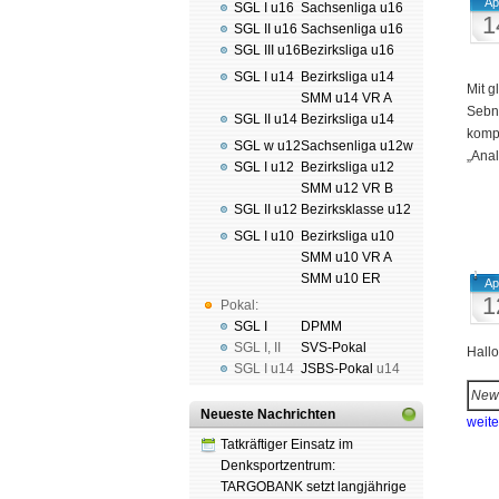
Ap
SGL I u16
Sachsenliga u16
1
SGL II u16
Sachsenliga u16
SGL III u16
Bezirksliga u16
SGL I u14
Bezirksliga u14
Mit g
SMM u14 VR A
Sebn
SGL II u14
Bezirksliga u14
kompl
SGL w u12
Sachsenliga u12w
„Anal
SGL I u12
Bezirksliga u12
SMM u12 VR B
SGL II u12
Bezirksklasse u12
SGL I u10
Bezirksliga u10
SMM u10 VR A
SMM u10 ER
Ap
1
Pokal:
SGL I
DPMM
SGL I
,
II
SVS-Pokal
Hall
SGL I
u14
JSBS-Pokal
u14
New
Neueste Nachrichten
weit
Tatkräftiger Einsatz im
Denksportzentrum:
TARGOBANK setzt langjährige