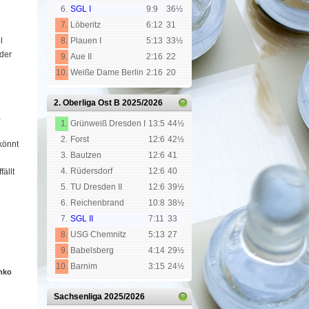
6.
SGL I
9:9
36½
7.
Löberitz
6:12
31
l
8.
Plauen I
5:13
33½
 der
9.
Aue II
2:16
22
10.
Weiße Dame Berlin
2:16
20
2. Oberliga Ost B
2025/2026
,
1.
Grünweiß Dresden I
13:5
44½
2.
Forst
12:6
42½
 könnt
3.
Bautzen
12:6
41
4.
Rüdersdorf
12:6
40
fällt
5.
TU Dresden II
12:6
39½
6.
Reichenbrand
10:8
38½
7.
SGL II
7:11
33
8.
USG Chemnitz
5:13
27
9.
Babelsberg
4:14
29½
10.
Barnim
3:15
24½
nko
Sachsenliga
2025/2026