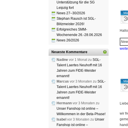
Unterstützung für die SG
Leipzig fort
News 27–30/2026
Mä
3
Stephan Rausch ist SGL-
Blitzmeister 2026!
Erfolgreiches SMM-
Hall
Wochenende 26.-28.06.2026
News 26/2026
New
weit
Neueste Kommentare
Nadine
vor 1 Monat zu
SGL-
Talent Laertes Neuhoff mit 16
Jahren zum FIDE-Meister
ernannt!
Marcus
vor 3 Monaten zu
SGL-
Mä
3
Talent Laertes Neuhoff mit 16
Jahren zum FIDE-Meister
ernannt!
Hermann
vor 3 Monaten zu
Lieb
Unser Fanshop ist online –
wir f
Willkommen in der Beta-Phase!
ge­me
Isabel
vor 3 Monaten zu
Unser
Fanshop ist online –
hande