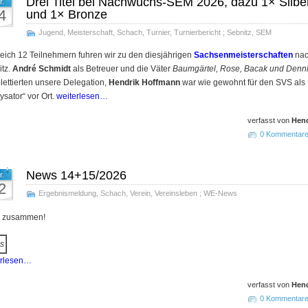
Drei Titel bei Nachwuchs-SEM 2026, dazu 1× Silbe
r.
4
und 1× Bronze
Jugend
,
Meisterschaft
,
Schach
,
Turnier
,
Turnierbericht
;
Sebnitz
,
SEM
leich 12 Teilnehmern fuhren wir zu den diesjährigen
Sachsen­meister­schaften
na
itz.
André Schmidt
als Betreuer und die Väter
Baumgärtel, Rose, Bacak und Denn
ettierten unsere Delegation,
Hendrik Hoffmann
war wie gewohnt für den SVS als
ysator“ vor Ort.
weiterlesen…
verfasst von
Hend
0 Kommentar
News 14+15/2026
r.
2
Ergebnismeldung
,
Schach
,
Verein
,
Vereinsleben
;
WE-News
o zusammen!
s
erlesen…
verfasst von
Hend
0 Kommentar