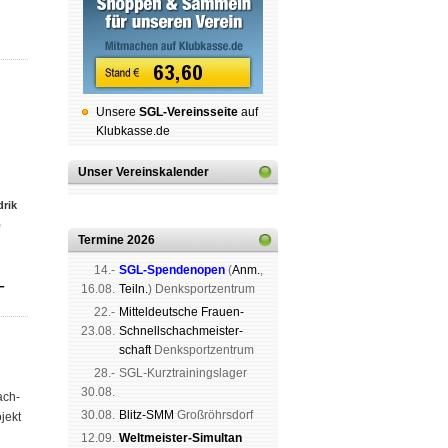
Unsere
SGL-Ver­eins­sei­te
auf
Klubkasse.de
Unser Vereinskalender
rik
e
Termine 2026
14.-
SGL-Spenden­open
(
Anm.
,
-
16.08.
Teiln.
) Denk­sport­zen­trum
22.-
Mit­tel­deu­tsche Frauen-
23.08.
Schnell­schach­meis­ter­
schaft
Denk­sport­zen­trum
28.-
SGL-Kurz­trai­nings­lager
30.08.
ach­
30.08.
Blitz-SMM
Groß­röhrs­dorf
jekt
12.09.
Weltmeister-Simultan