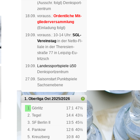
(
Aus­schr. folgt
) Denk­sport­
zen­trum
18.09.
vorauss.:
Or­dent­li­che Mit­
glie­der­ver­samm­lung
(Ein­la­dung folgt)
19.09.
vor­auss.: 10-14 Uhr:
SGL-
Ver­eins­tag
in der Netto-Fi­
li­a­le in der The­re­sien­
straße 77 in Leip­zig-Eu­
tritzsch
19.09.
Landes­sport­spiele ü50
Denk­sport­zen­trum
27.09.
Saison­start Punkt­spiele
Sachsen­ebene
1. Oberliga Ost
2025/2026
1.
Görlitz
17:1
47½
2.
Tegel
14:4
43½
3.
SF Berlin II
13:5
45½
4.
Pankow
12:6
40½
5.
Kreuzberg
10:8
40