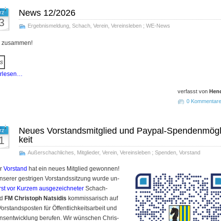
News 12/2026
rz
3
Ergebnismeldung
,
Schach
,
Verein
,
Vereinsleben
;
WE-News
o zusammen!
s
erlesen…
verfasst von
Hend
0 Kommentar
Neues Vorstandsmitglied und Paypal-Spendenmögl
rz
1
keit
Außerschachliches
,
Mitglieder
,
Verein
,
Vereinsleben
;
Spenden
,
Vorstand
er
Vor­stand
hat ein neu­es Mit­glied ge­won­nen!
n­se­rer ges­tri­gen Vor­stands­sit­zung wur­de un­
rst vor Kur­zem aus­ge­zeich­ne­ter
Schach­
nd
FM Chris­toph Nat­si­dis
kom­mis­sa­risch auf
r­stands­pos­ten für Öf­fent­lich­keits­ar­beit und
ins­ent­wick­lung be­ru­fen. Wir wün­schen Chris­