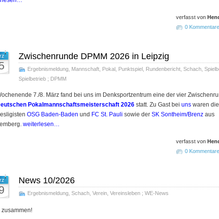
erlesen…
verfasst von
Hend
0 Kommentar
Zwischenrunde DPMM 2026 in Leipzig
rz
5
Ergebnismeldung
,
Mannschaft
,
Pokal
,
Punktspiel
,
Rundenbericht
,
Schach
,
Spielb
Spielbetrieb
;
DPMM
ochenende 7./8. März fand bei uns im Denksportzentrum eine der vier Zwischenr
eutschen Pokalmannschaftsmeisterschaft 2026
statt. Zu Gast bei
uns
waren die
esligisten
OSG Baden-Baden
und
FC St. Pauli
sowie der
SK Sontheim/Brenz
aus
temberg.
weiterlesen…
verfasst von
Hend
0 Kommentar
News 10/2026
rz
9
Ergebnismeldung
,
Schach
,
Verein
,
Vereinsleben
;
WE-News
o zusammen!