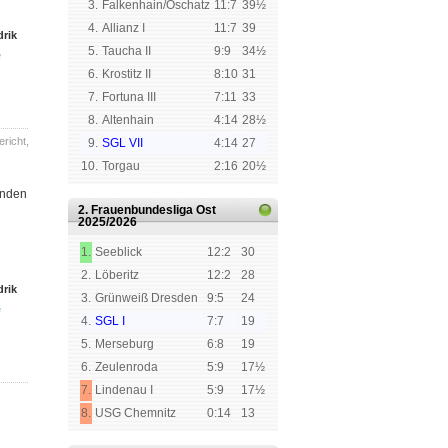
3.
Falkenhain/Oschatz
11:7
39½
4.
Allianz I
11:7
39
rik
5.
Taucha II
9:9
34½
e
6.
Krostitz II
8:10
31
7.
Fortuna III
7:11
33
8.
Altenhain
4:14
28½
ericht
,
9.
SGL VII
4:14
27
10.
Torgau
2:16
20½
unden
2. Frauenbundesliga Ost
2025/2026
1.
Seeblick
12:2
30
2.
Löberitz
12:2
28
rik
3.
Grünweiß Dresden
9:5
24
e
4.
SGL I
7:7
19
5.
Merseburg
6:8
19
6.
Zeulenroda
5:9
17½
7.
Lindenau I
5:9
17½
8.
USG Chemnitz
0:14
13