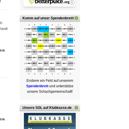
r
Komm auf
unser Spendenbrett
!
ch
a
b
c
d
e
f
g
h
hardt
8
2.500 €
1.024 €
1.000 €
1.000 €
1.000 €
1.000 €
1.000 €
3.250 €
8
7
1.500 €
900 €
500 €
500 €
500 €
700 €
650 €
1.000 €
7
6
1.000 €
500 €
3.500 €
2.500 €
4.500 €
2.500 €
500 €
1.000 €
6
5
1.400 €
700 €
2.500 €
5.000 €
13.000 €
5.000 €
500 €
2.000 €
5
rik
4
1.000 €
750 €
2.500 €
5.000 €
5.580 €
10.000 €
600 €
1.000 €
4
e
3
1.000 €
500 €
4.000 €
2.500 €
4.000 €
3.000 €
1.500 €
1.000 €
3
2
1.000 €
600 €
500 €
500 €
500 €
500 €
600 €
1.270 €
2
1
5.500 €
1.000 €
1.600 €
1.000 €
1.000 €
2.750 €
1.000 €
5.550 €
1
a
b
c
d
e
f
g
h
Erobere ein Feld auf unserem
Spenden­brett
und unterstütze
unsere Schach­ge­mein­schaft!
Unsere SGL auf Klubkasse.de
rik
e