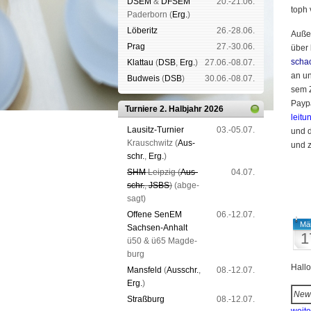
DSEM
&
DFSEM
20.-21.06.
toph 
Pader­born (
Erg.
)
Lö­be­ritz
26.-28.06.
Außer
Prag
27.-30.06.
über
schac
Klat­tau
(
DSB
,
Erg.
)
27.06.-08.07.
an un
Bud­weis
(
DSB
)
30.06.-08.07.
sem 
Pay­pa
Turniere 2. Halbjahr 2026
lei­tu
Lau­sitz-Tur­nier
03.-05.07.
und di
Krausch­witz (
Aus­
und zu
schr.
,
Erg.
)
SHM
Leip­zig (
Aus­
04.07.
schr.
,
JSBS
)
(ab­ge­
sagt)
Offene SenEM
06.-12.07.
Mä
Sach­sen-An­halt
1
ü50 & ü65 Mag­de­
burg
Hall
Mans­feld
(
Aus­schr.
,
08.-12.07.
Erg.
)
New
Straß­burg
08.-12.07.