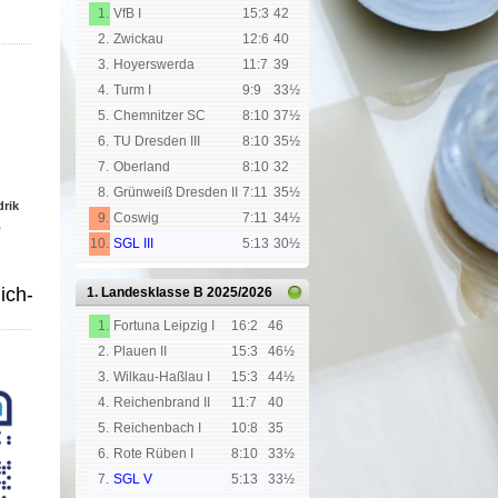
1.
VfB I
15:3
42
2.
Zwickau
12:6
40
3.
Hoyerswerda
11:7
39
4.
Turm I
9:9
33½
5.
Chemnitzer SC
8:10
37½
6.
TU Dresden III
8:10
35½
7.
Oberland
8:10
32
8.
Grünweiß Dresden II
7:11
35½
rik
9.
Coswig
7:11
34½
e
10.
SGL III
5:13
30½
ich­
1. Landesklasse B
2025/2026
1.
Fortuna Leipzig I
16:2
46
2.
Plauen II
15:3
46½
3.
Wilkau-Haßlau I
15:3
44½
4.
Reichenbrand II
11:7
40
5.
Reichenbach I
10:8
35
6.
Rote Rüben I
8:10
33½
7.
SGL V
5:13
33½