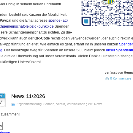
viel Er­folg in sei­nem neu­en Ehren­amt!
­dem besteht seit Kur­zem die Mög­lich­keit,
Pay­pal
und die Email­adres­se
spende {ätt}
hgemeinschaft-leipzig {punkt} de
Spen­den
­se­re Schach­gemein­schaft zu rich­ten. Zu die­
Zweck kann auch der
QR-Code
rechts oben ver­wen­det wer­den, der euch direkt in e
l-App führt und an­lei­tet. Wie ein­fach es geht, er­fahrt ihr in un­se­rer kur­zen
Spen­den
ng
. Der be­vor­zug­te Weg für Spen­den an un­se­re SGL bleibt je­doch
un­ser
Spen­den­b
e di­rek­te Über­wei­sung auf un­ser Ver­eins­kon­to. Vie­len Dank all un­se­ren bis­he­ri­g
­künf­ti­gen Un­ter­stüt­zern!
verfasst von
Herm
0 Kommentare
News 11/2026
rz
7
Ergebnismeldung
,
Schach
,
Verein
,
Vereinsleben
;
WE-News
o zusammen!
s