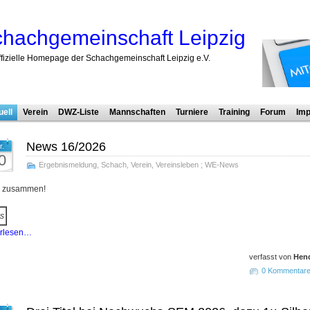
hachgemeinschaft Leipzig
ffizielle Homepage der Schachgemeinschaft Leipzig e.V.
uell
Verein
DWZ-Liste
Mannschaften
Turniere
Training
Forum
Imp
News 16/2026
r.
0
Ergebnismeldung
,
Schach
,
Verein
,
Vereinsleben
;
WE-News
o zusammen!
s
erlesen…
verfasst von
Hend
0 Kommentar