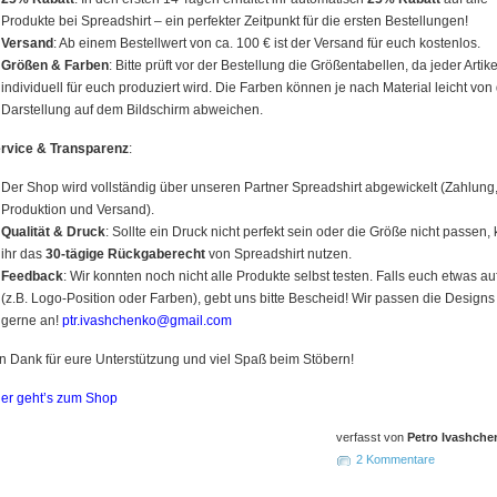
Produkte bei Spreadshirt – ein perfekter Zeitpunkt für die ersten Bestellungen!
Versand
: Ab einem Bestellwert von ca. 100 € ist der Versand für euch kostenlos.
Größen & Farben
: Bitte prüft vor der Bestellung die Größentabellen, da jeder Artike
individuell für euch produziert wird. Die Farben können je nach Material leicht von
Darstellung auf dem Bildschirm abweichen.
rvice & Transparenz
:
Der Shop wird vollständig über unseren Partner Spreadshirt abgewickelt (Zahlung
Produktion und Versand).
Qualität & Druck
: Sollte ein Druck nicht perfekt sein oder die Größe nicht passen,
ihr das
30-tägige Rück­ga­be­recht
von Spreadshirt nutzen.
Feedback
: Wir konnten noch nicht alle Produkte selbst testen. Falls euch etwas auf
(z.B. Logo-Position oder Farben), gebt uns bitte Bescheid! Wir passen die Designs
gerne an!
ptr.ivashchenko@gmail.com
n Dank für eure Unterstützung und viel Spaß beim Stöbern!
ier geht’s zum Shop
verfasst von
Petro Ivashche
2 Kommentare