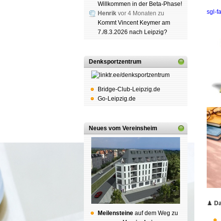
Willkommen in der Beta-Phase!
sgl-
Henrik
vor 4 Monaten zu
Kommt Vincent Keymer am
7./8.3.2026 nach Leipzig?
Denksportzentrum
Bridge-Club-Leipzig.de
Go-Leipzig.de
Neues vom Vereinsheim
♟️
Da
Mei­len­stei­ne
auf dem Weg zu