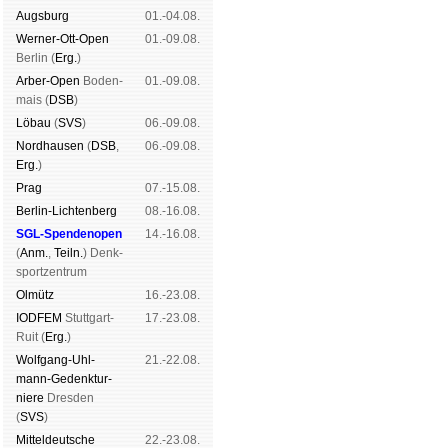
Augs­burg
01.-04.08.
Werner-Ott-Open
01.-09.08.
Ber­lin (
Erg.
)
Arber-Open
Boden­
01.-09.08.
mais (
DSB
)
Lö­bau
(
SVS
)
06.-09.08.
Nord­hau­sen
(
DSB
,
06.-09.08.
Erg.
)
Prag
07.-15.08.
Berlin-Lich­ten­berg
08.-16.08.
SGL-Spenden­open
14.-16.08.
(
Anm.
,
Teiln.
) Denk­
sport­zen­trum
Ol­mütz
16.-23.08.
IODFEM
Stutt­gart-
17.-23.08.
Ruit (
Erg.
)
Wolf­gang-Uhl­
21.-22.08.
mann-Ge­denk­tur­
niere
Dres­den
(
SVS
)
Mit­tel­deu­tsche
22.-23.08.