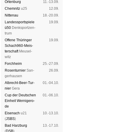
Orten­burg
11.-13.09.
Chem­nitz
u25
12.09.
Nitte­nau
18.-20.09.
Landes­sport­spiele
19.09.
ü50
Denk­sport­zen­
trum
Offene Thü­rin­ger
19.09.
Schach960-Meis­
ter­schaft
Meu­sel­
witz
Forch­heim
25.-27.09.
Rosen­tur­nier
San­
26.09.
ger­hau­sen
Albrecht-Beer-Tur­
01.-04.10.
nier
Ge­ra
Cup der Deut­schen
01.-06.10.
Ein­heit
Wer­ni­ge­ro­
de
Eise­nach
u21
10.-13.10.
(
JSBS
)
Bad Harz­burg
13.-17.10.
(
DSB
)