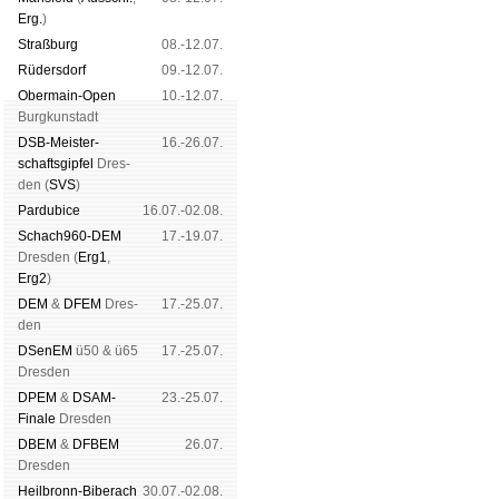
Erg.
)
Straß­burg
08.-12.07.
Rüders­dorf
09.-12.07.
Ober­main-Open
10.-12.07.
Burg­kun­stadt
DSB-Meister­
16.-26.07.
schafts­gipfel
Dres­
den (
SVS
)
Pardu­bice
16.07.-02.08.
Schach960-DEM
17.-19.07.
Dres­den (
Erg1
,
Erg2
)
DEM
&
DFEM
Dres­
17.-25.07.
den
DSenEM
ü50 & ü65
17.-25.07.
Dres­den
DPEM
&
DSAM-
23.-25.07.
Finale
Dres­den
DBEM
&
DFBEM
26.07.
Dres­den
Heil­bronn-Bi­ber­ach
30.07.-02.08.