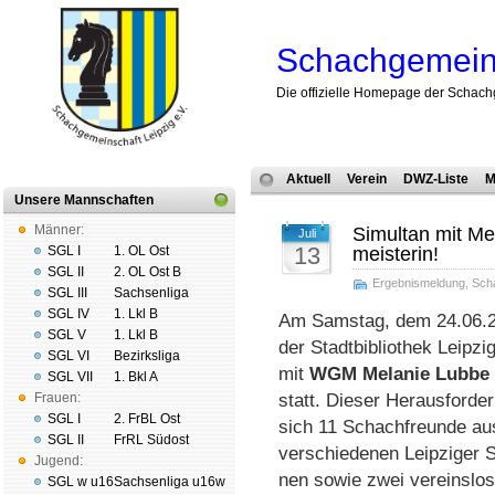
Schachgemeins
Die offizielle Homepage der Schach
Aktuell
Verein
DWZ-Liste
M
Unsere Mannschaften
Männer:
Simultan mit Me
Juli
13
SGL I
1. OL Ost
meisterin!
SGL II
2. OL Ost B
Ergebnismeldung
,
Sch
SGL III
Sachsenliga
SGL IV
1. Lkl B
Am Samstag, dem 24.06.20
SGL V
1. Lkl B
der Stadt­bi­bli­o­thek Leipz
SGL VI
Bezirksliga
mit
WGM Melanie Lubbe
SGL VII
1. Bkl A
Frauen:
statt. Dieser Herausforder
SGL I
2. FrBL Ost
sich 11 Schach­freunde au
SGL II
FrRL Südost
verschiedenen Leipziger Sc
Jugend:
nen sowie zwei vereins­los
SGL w u16
Sachsenliga u16w