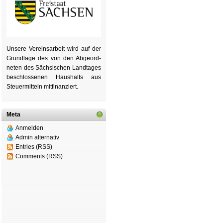
Unsere Ver­eins­ar­beit wird auf der
Grund­lage des von den Ab­ge­ord­
ne­ten des Säch­si­schen Land­tages
be­schlos­se­nen Haus­halts aus
Steu­er­mitteln mit­fi­nan­ziert.
Meta
Anmelden
Admin alternativ
Entries (RSS)
Comments (RSS)