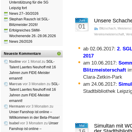
Unterstützung für die SG
Leipzig fort
News 27–30/2026
Stephan Rausch ist SGL-
Unsere Schacher
Juni
Blitzmeister 2026!
01
Blitzschach
,
Meistersc
Erfolgreiches SMM-
Vereinsmeisterschaft
,
Vere
Wochenende 26.-28.06.2026
News 26/2026
ab 02.06.2017:
2. SG
Neueste Kommentare
2017
Nadine
vor 1 Monat zu
SGL-
am 10.06.2017:
Somm
Talent Laertes Neuhoff mit 16
Blitz­meister­schaft
i
Jahren zum FIDE-Meister
Clara-Zetkin-Park
ernannt!
am 24.06.2017:
Simul
Marcus
vor 3 Monaten zu
SGL-
Talent Laertes Neuhoff mit 16
Stadt­biblio­thek Leip­zi
Jahren zum FIDE-Meister
ernannt!
Hermann
vor 3 Monaten zu
Unser Fanshop ist online –
Willkommen in der Beta-Phase!
Isabel
vor 3 Monaten zu
Unser
Simultan mit W
Mai
Fanshop ist online –
16
der Stadtbibliot