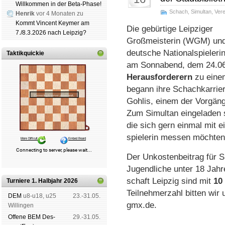
Willkommen in der Beta-Phase!
Schach
,
Simultan
,
Vere
Henrik
vor 4 Monaten zu
Kommt Vincent Keymer am
Die gebürtige Leipziger
7./8.3.2026 nach Leipzig?
Großmeisterin (WGM) un
deutsche National­spieleri
Taktikquickie
am Sonn­abend, dem 24.06
Heraus­forderern
zu ein
begann ihre Schachkarrier
Gohlis, einem der Vor­gäng
Zum Simultan eingeladen s
die sich gern einmal mit ei
spielerin messen möchten
Der Unkostenbeitrag für S
Jugendliche unter 18 Jahr
schaft Leipzig sind mit
10
Turniere 1. Halbjahr 2026
Teilnehmerzahl bitten wir
DEM
u8-u18, u25
23.-31.05.
gmx.de.
Wil­lin­gen
Offene BEM Des­
29.-31.05.