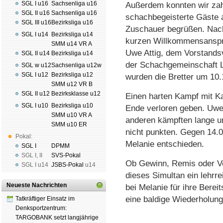
SGL I u16
Sachsenliga u16
Außerdem konnten wir zah
SGL II u16
Sachsenliga u16
schach­be­geis­ter­te Gäste 
SGL III u16
Bezirksliga u16
Zuschauer begrüßen. Nach
SGL I u14
Bezirksliga u14
kurzen Will­kom­mens­an­sp
SMM u14 VR A
Uwe Attig, dem Vor­stands­v
SGL II u14
Bezirksliga u14
der Schach­ge­mein­schaft 
SGL w u12
Sachsenliga u12w
SGL I u12
Bezirksliga u12
wurden die Bretter um 10.
SMM u12 VR B
SGL II u12
Bezirksklasse u12
Einen harten Kampf mit K
SGL I u10
Bezirksliga u10
Ende verloren geben. Uwe 
SMM u10 VR A
anderen kämpften lange u
SMM u10 ER
nicht punkten. Gegen 14.0
Pokal:
Melanie entschieden.
SGL I
DPMM
SGL I
,
II
SVS-Pokal
Ob Gewinn, Remis oder Verl
SGL I
u14
JSBS-Pokal
u14
dieses Simultan ein lehr­re
Neueste Nachrichten
bei Melanie für ihre Bereit
eine baldige Wieder­holun
Tatkräftiger Einsatz im
Denksportzentrum:
TARGOBANK setzt langjährige