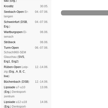
sau
(
Erg.
)
Kros­titz
30.05.
See­bach-Open
Er­
04.-07.06.
lan­gen
Schwein­furt
(
DSB
,
04.-07.06.
Erg.
)
Wart­burg­open
Ei­
06.06.
Schachgemeinschaft Leipzig
se­nach
Mitgliedschaft
|
Vereinsheim
Strö­beck
06.06.
schluss
|
Daten­schutz­er­klä­r
Turm-Open
06.-07.06.
Schach960-SEM
Glau­chau (
SVS
,
Erg1
,
Erg2
)
Rüben-Open
Leip­
12.-14.06.
zig (
Erg.
,
A
,
B
,
C
,
live
)
Büchen­bach
(
DSB
)
12.-14.06.
Lipsiade
u7-u10
13.06.
(
Erg.
) Denk­sport­
zen­trum
Lipsiade
u12-u18
14.06.
(
Erg.
) Denk­sport­