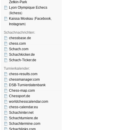
Zetkin-Park
Lyon Olympique Echecs
(
lichess
)
Kaissa Moskau
(
Face­book
,
Insta­gram
)
Schachnachrichten:
chessbase.de
chess.com
Schach.com
Schachkicker.de
Schach-Ticker.de
Turnierkalender:
chess-results.com
chessmanager.com
DSB-Turnierdatenbank
Chess-map.com
Chessport.de
worldchesscalendar.com
chess-calendar.eu
Schachinter.net
Schachturniere.de
Schachtermine.com
Schachlinks.com