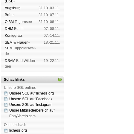
(
DSB
)
Augs­burg
31.10.-03.11.
Brünn
31.10.-07.11.
OIBM
Tegern­see
31.10.-08.11.
DHM
Ber­lin
07.-08.11.
König­grätz
07.-14.11.
SEM
&
Frauen-
18.-21.11.
SEM
Dip­pol­dis­wal­
de
DSAM
Bad Wil­dun­
19.-22.11.
gen
Schachlinks
Unsere SGL online:
Unsere SGL auf li­chess.org
Unsere SGL auf Face­book
Unsere SGL auf Insta­gram
Unser Mitgliederbereich auf
EasyVerein.com
Onlineschach:
lichess.org