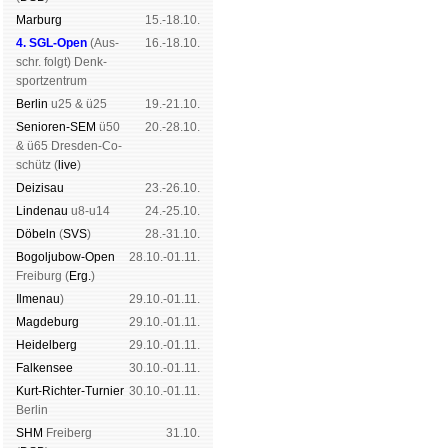
Mar­burg
15.-18.10.
4. SGL-Open
(
Aus­
16.-18.10.
schr. folgt
) Denk­
sport­zen­trum
Ber­lin
u25 & ü25
19.-21.10.
Senioren-SEM
ü50
20.-28.10.
& ü65 Dres­den-Co­
schütz (
live
)
Dei­zi­sau
23.-26.10.
Lin­de­nau
u8-u14
24.-25.10.
Dö­beln
(
SVS
)
28.-31.10.
Bogoljubow-Open
28.10.-01.11.
Frei­burg (
Erg.
)
Il­me­nau
)
29.10.-01.11.
Mag­de­burg
29.10.-01.11.
Hei­del­berg
29.10.-01.11.
Fal­ken­see
30.10.-01.11.
Kurt-Rich­ter-Tur­nier
30.10.-01.11.
Ber­lin
SHM
Frei­berg
31.10.