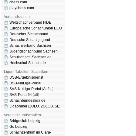
chess.com
playchess.com
Verbandsseiten:
Weltschachverband FIDE
Europäische Schachunion ECU
Deutscher Schachbund
Deutsche Schachjugend
Schachverband Sachsen
Jugendschachbund Sachsen
Schulschach-Sachsen.de
Hochschul-Schach.de
Ligen, Tabellen, Statistiken:
DSB-Ergebnisdienst
DSB-NuLiga-Portal
SVS-NuLiga-Portal
(
Aufst.
)
SVS-Portal64
(alt)
Schachbundesliga.de
Ligaorakel
(
1OLO
,
2OLOB
,
SL
)
Vereinsfreundschaften:
Bridgeclub Leipzig
Go Leipzig
Schachzentrum im Clara-