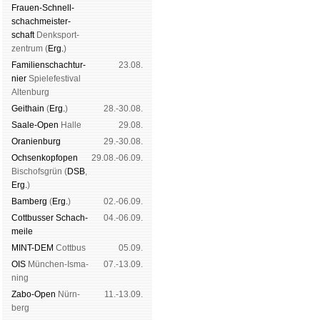
Frauen-Schnell­
schach­meis­ter­
schaft
Denk­sport­
zen­trum (
Erg.
)
Familien­schach­tur­
23.08.
nier
Spiele­fes­ti­val
Al­ten­burg
Geit­hain
(
Erg.
)
28.-30.08.
Saale-Open
Halle
29.08.
Oranien­burg
29.-30.08.
Och­sen­kopf­open
29.08.-06.09.
Bischofs­grün (
DSB
,
Erg.
)
Bam­berg
(
Erg.
)
02.-06.09.
Cott­busser Schach­
04.-06.09.
meile
MINT-DEM
Cott­bus
05.09.
OIS
Mün­chen-Is­ma­
07.-13.09.
ning
Zabo-Open
Nürn­
11.-13.09.
berg