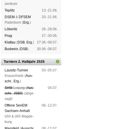
zen­trum
Tep­litz
13.-21.06.
DSEM
&
DFSEM
20.-21.06.
Pader­born (
Erg.
)
Lö­be­ritz
26.-28.06.
Prag
27.-30.06.
Klat­tau
(
DSB
,
Erg.
)
27.06.-08.07.
Bud­weis
(
DSB
)
30.06.-08.07.
Turniere 2. Halbjahr 2026
Lau­sitz-Tur­nier
03.-05.07.
Krausch­witz (
Aus­
schr.
,
Erg.
)
SHM
Leip­zig (
Aus­
04.07.
schr.
,
JSBS
)
(ab­ge­
sagt)
Offene SenEM
06.-12.07.
Sach­sen-An­halt
ü50 & ü65 Mag­de­
burg
Mans­feld
(
Aus­schr.
,
08.-12.07.