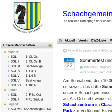
Schachgemeins
Die offizielle Homepage der Schach
Aktuell
Verein
DWZ-Liste
M
Unsere Mannschaften
Mirko Zinke gewinnt das 8. BSG-Ju
Männer:
SGL I
1. OL Ost
Sommerfest und 
Mai
SGL II
2. OL Ost B
22
SGL III
Sachsenliga
Blitzschach
,
Mitglieder
SGL IV
1. Lkl B
Vereinsturnier
;
Clara-Zetk
SGL V
1. Lkl B
Am Sonnabend, dem 10.06
SGL VI
Bezirksliga
SGL VII
1. Bkl A
es soweit: das dritte
Somm
Frauen:
unserer Schachgemeinscha
SGL I
2. FrBL Ost
an. Als Ort steht wieder d
SGL II
FrRL Südost
Schach­zentrum
im
Clara
Jugend:
SGL w u16
Sachsenliga u16w
Park
zur Verfügung! Es wi