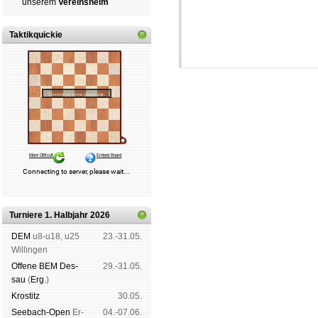
un­se­rem
Ver­eins­heim
Taktikquickie
Schachgemeinschaft Leipzig
Mitgliedschaft
|
Vereinsheim
schluss
|
Daten­schutz­er­klä­r
Turniere 1. Halbjahr 2026
DEM
u8-u18, u25
23.-31.05.
Wil­lin­gen
Offene BEM Des­
29.-31.05.
sau
(
Erg.
)
Kros­titz
30.05.
See­bach-Open
Er­
04.-07.06.