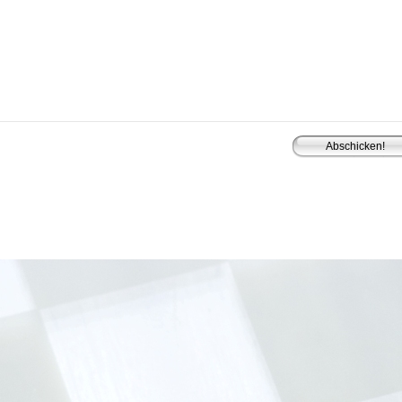
gemeinschaft Leipzig
e.V. 2011-2024. |
Verein
|
Vorstand
|
Mitgliedschaft
|
Vereinsheim
|
nbrett
|
Impressum
|
Haf­tungs­aus­schluss
|
Daten­schutz­er­klä­rung