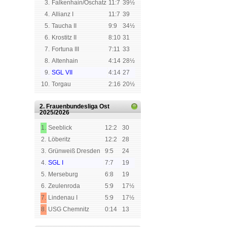
3.
Falkenhain/Oschatz
11:7
39½
4.
Allianz I
11:7
39
5.
Taucha II
9:9
34½
6.
Krostitz II
8:10
31
7.
Fortuna III
7:11
33
8.
Altenhain
4:14
28½
9.
SGL VII
4:14
27
10.
Torgau
2:16
20½
2. Frauenbundesliga Ost
2025/2026
1.
Seeblick
12:2
30
2.
Löberitz
12:2
28
3.
Grünweiß Dresden
9:5
24
4.
SGL I
7:7
19
5.
Merseburg
6:8
19
6.
Zeulenroda
5:9
17½
7.
Lindenau I
5:9
17½
8.
USG Chemnitz
0:14
13