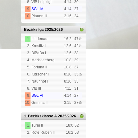
8.
VfB Leipzig II
4:14
30
9.
SGL IV
4:14
27
10.
Plauen III
2:16
24
Bezirksliga
2025/2026
1.
Lindenau I
16:2
47½
2.
Krostitz I
12:6
42½
3.
BiBaBo I
12:6
38
4.
Markkleeberg
10:8
39
5.
Fortuna II
10:8
37
6.
Kitzscher I
8:10
35½
7.
Naunhof I
8:10
35
8.
VfB III
7:11
31
9.
SGL VI
4:14
27
10.
Grimma II
3:15
27½
1. Bezirksklasse A
2025/2026
1.
Turm II
18:0
52
2.
Rote Rüben II
16:2
53