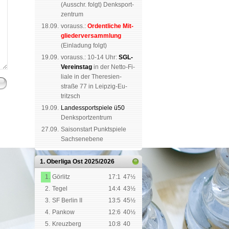
(
Aus­schr. folgt
) Denk­sport­
zen­trum
18.09.
vorauss.:
Or­dent­li­che Mit­
glie­der­ver­samm­lung
(Ein­la­dung folgt)
19.09.
vor­auss.: 10-14 Uhr:
SGL-
Ver­eins­tag
in der Netto-Fi­
li­a­le in der The­re­sien­
straße 77 in Leip­zig-Eu­
tritzsch
19.09.
Landes­sport­spiele ü50
Denk­sport­zen­trum
27.09.
Saison­start Punkt­spiele
Sachsen­ebene
1. Oberliga Ost
2025/2026
1.
Görlitz
17:1
47½
2.
Tegel
14:4
43½
3.
SF Berlin II
13:5
45½
4.
Pankow
12:6
40½
5.
Kreuzberg
10:8
40