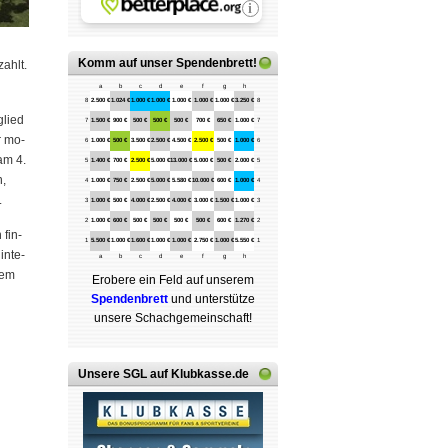
Komm auf
unser Spendenbrett
!
zahlt.
a
b
c
d
e
f
g
h
8
2.500 €
1.024 €
1.000 €
1.000 €
1.000 €
1.000 €
1.000 €
3.250 €
8
glied
7
1.500 €
900 €
500 €
500 €
500 €
700 €
650 €
1.000 €
7
r mo­
6
1.000 €
500 €
3.500 €
2.500 €
4.500 €
2.500 €
500 €
1.000 €
6
 am 4.
5
1.400 €
700 €
2.500 €
5.000 €
13.000 €
5.000 €
500 €
2.000 €
5
n,
4
1.000 €
750 €
2.500 €
5.000 €
5.580 €
10.000 €
600 €
1.000 €
4
.
3
1.000 €
500 €
4.000 €
2.500 €
4.000 €
3.000 €
1.500 €
1.000 €
3
2
1.000 €
600 €
500 €
500 €
500 €
500 €
600 €
1.270 €
2
 fin­
1
5.500 €
1.000 €
1.600 €
1.000 €
1.000 €
2.750 €
1.000 €
5.550 €
1
in­te­
a
b
c
d
e
f
g
h
sem
Erobere ein Feld auf unserem
Spenden­brett
und unterstütze
unsere Schach­ge­mein­schaft!
Unsere SGL auf Klubkasse.de