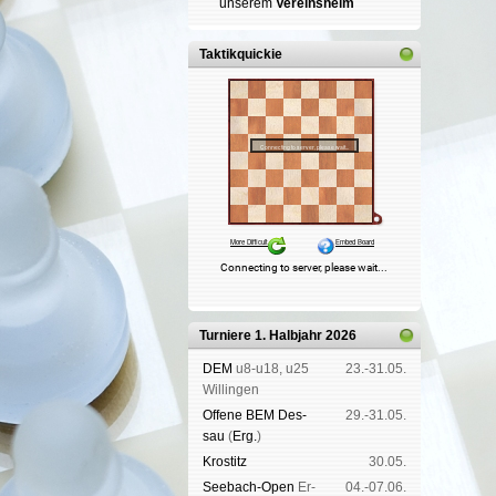
un­se­rem
Ver­eins­heim
Taktikquickie
Turniere 1. Halbjahr 2026
DEM
u8-u18, u25
23.-31.05.
Wil­lin­gen
Offene BEM Des­
29.-31.05.
sau
(
Erg.
)
Kros­titz
30.05.
See­bach-Open
Er­
04.-07.06.