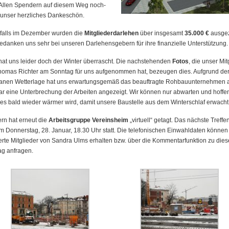
Allen Spen­dern auf diesem Weg noch­
unser herz­liches Danke­schön.
falls im Dezember wur­den die
Mit­glie­der­dar­lehen
über ins­gesamt
35.000 €
aus­ge­
e­dan­ken uns sehr bei unseren Dar­lehens­gebern für ihre fi­nan­ziel­le Un­ter­stüt­zung.
at uns leider doch der Winter über­rascht. Die nach­stehen­den
Fotos
, die unser Mit­
homas Rich­ter am Sonn­tag für uns auf­ge­nom­men hat, be­zeu­gen dies. Auf­grund de
a­nen Wet­ter­lage hat uns er­war­tungs­ge­mäß das be­auf­trag­te Roh­bau­un­ter­neh­men
r eine Un­ter­bre­chung der Ar­bei­ten an­ge­zeigt. Wir können nur ab­war­ten und hof­fe
es bald wie­der wär­mer wird, da­mit un­se­re Bau­stel­le aus dem Win­ter­schlaf er­wacht
rn hat erneut die
Ar­beits­gruppe Ver­eins­heim
„vir­tu­ell“ getagt. Das näch­ste Tref­fen
m Don­ners­tag, 28. Januar, 18.30 Uhr statt. Die te­le­fo­ni­schen Ein­wahl­da­ten kön­nen 
ier­te Mit­glieder von San­dra Ulms er­hal­ten bzw. über die Kom­men­tar­funk­tion zu die
ag an­fra­gen.