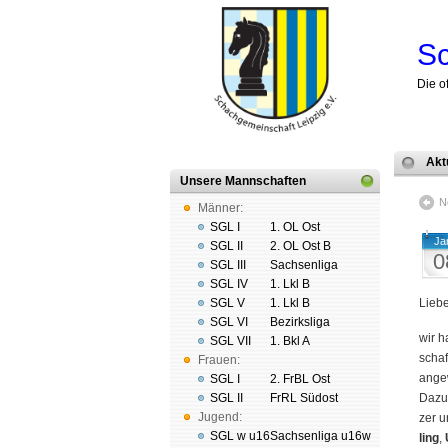
Sc
Die o
Akt
Unsere Mannschaften
N
Männer:
SGL I
1. OL Ost
Ja
SGL II
2. OL Ost B
0
SGL III
Sachsenliga
SGL IV
1. Lkl B
SGL V
1. Lkl B
Liebe
SGL VI
Bezirksliga
wir h
SGL VII
1. Bkl A
schaf
Frauen:
an­ge
SGL I
2. FrBL Ost
SGL II
FrRL Südost
Dazu 
Jugend:
zer u
SGL w u16
Sachsenliga u16w
ling
,