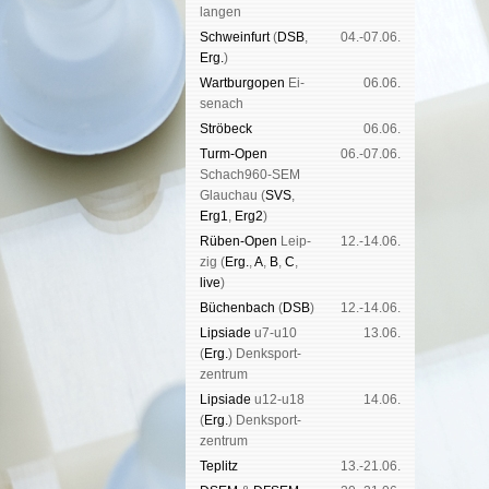
lan­gen
Schwein­furt
(
DSB
,
04.-07.06.
Erg.
)
Wart­burg­open
Ei­
06.06.
se­nach
Strö­beck
06.06.
Turm-Open
06.-07.06.
Schach960-SEM
Glau­chau (
SVS
,
Erg1
,
Erg2
)
Rüben-Open
Leip­
12.-14.06.
zig (
Erg.
,
A
,
B
,
C
,
live
)
Büchen­bach
(
DSB
)
12.-14.06.
Lipsiade
u7-u10
13.06.
(
Erg.
) Denk­sport­
zen­trum
Lipsiade
u12-u18
14.06.
(
Erg.
) Denk­sport­
zen­trum
Tep­litz
13.-21.06.