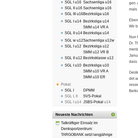
SGL I u16
Sachsenliga u16
gen. 
SGL II u16
Sachsenliga u16
mals 
SGL III u16
Bezirksliga u16
Eben­
SGL I u14
Bezirksliga u14
Wir b
SMM u14 VR A
SGL II u14
Bezirksliga u14
Nun h
SGL w u12
Sachsenliga u12w
Dr. T
SGL I u12
Bezirksliga u12
men­t
SMM u12 VR B
Janua
SGL II u12
Bezirksklasse u12
dass 
SGL I u10
Bezirksliga u10
SMM u10 VR A
Geste
SMM u10 ER
det a
Pokal:
res­s
SGL I
DPMM
Bei­tr
SGL I
,
II
SVS-Pokal
SGL I
u14
JSBS-Pokal
u14
Neueste Nachrichten
Tatkräftiger Einsatz im
Denksportzentrum:
TARGOBANK setzt langjährige