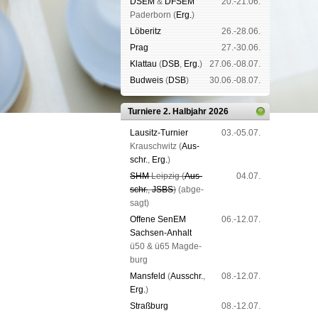
DSEM
&
DFSEM
20.-21.06.
Pader­born (
Erg.
)
Lö­be­ritz
26.-28.06.
Prag
27.-30.06.
Klat­tau
(
DSB
,
Erg.
)
27.06.-08.07.
Bud­weis
(
DSB
)
30.06.-08.07.
Turniere 2. Halbjahr 2026
Lau­sitz-Tur­nier
03.-05.07.
Krausch­witz (
Aus­
schr.
,
Erg.
)
SHM
Leip­zig (
Aus­
04.07.
schr.
,
JSBS
)
(ab­ge­
sagt)
Offene SenEM
06.-12.07.
Sach­sen-An­halt
ü50 & ü65 Mag­de­
burg
Mans­feld
(
Aus­schr.
,
08.-12.07.
Erg.
)
Straß­burg
08.-12.07.