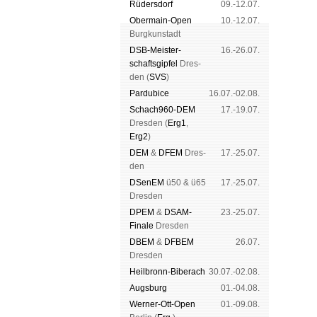
Rüders­dorf
09.-12.07.
Ober­main-Open
10.-12.07.
Burg­kun­stadt
DSB-Meister­
16.-26.07.
schafts­gipfel
Dres­
den (
SVS
)
Pardu­bice
16.07.-02.08.
Schach960-DEM
17.-19.07.
Dres­den (
Erg1
,
Erg2
)
DEM
&
DFEM
Dres­
17.-25.07.
den
DSenEM
ü50 & ü65
17.-25.07.
Dres­den
DPEM
&
DSAM-
23.-25.07.
Finale
Dres­den
DBEM
&
DFBEM
26.07.
Dres­den
Heil­bronn-Bi­ber­ach
30.07.-02.08.
Augs­burg
01.-04.08.
Werner-Ott-Open
01.-09.08.