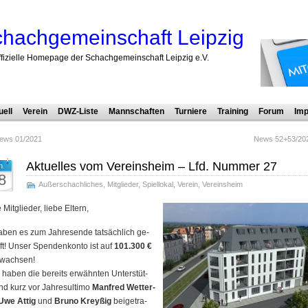
hachgemeinschaft Leipzig
ffizielle Homepage der Schachgemeinschaft Leipzig e.V.
uell
Verein
DWZ-Liste
Mannschaften
Turniere
Training
Forum
Imp
ews 01/2021
News 52+53/20
Aktuelles vom Vereinsheim – Lfd. Nummer 27
n.
8
Außerschachliches
,
Mitglieder
,
Spiellokal
,
Verein
,
Vereinsheim
 Mitglieder, liebe Eltern,
aben es zum Jahres­ende tat­säch­lich ge­
ft! Un­ser Spen­den­konto ist auf
101.300 €
­wach­sen!
haben die bereits er­wähn­ten Un­ter­stüt­
nd kurz vor Jahres­ultimo
Man­fred Wet­ter­
Uwe Attig
und
Bruno Krey­ßig
bei­ge­tra­