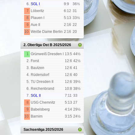
6.
SGL I
9:9
36½
7.
Löberitz
6:12
31
8.
Plauen I
5:13
33½
9.
Aue II
2:16
22
10.
Weiße Dame Berlin
2:16
20
2. Oberliga Ost B
2025/2026
1.
Grünweiß Dresden I
13:5
44½
2.
Forst
12:6
42½
3.
Bautzen
12:6
41
4.
Rüdersdorf
12:6
40
5.
TU Dresden II
12:6
39½
6.
Reichenbrand
10:8
38½
7.
SGL II
7:11
33
8.
USG Chemnitz
5:13
27
9.
Babelsberg
4:14
29½
10.
Barnim
3:15
24½
Sachsenliga
2025/2026