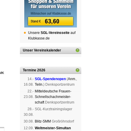
Unsere
SGL-Ver­eins­sei­te
auf
Klubkasse.de
Unser Vereinskalender
Termine 2026
MK
14.-
SGL-Spenden­open
(
Anm.
,
16.08.
Teiln.
) Denk­sport­zen­trum
22.-
Mit­tel­deu­tsche Frauen-
23.08.
Schnell­schach­meis­ter­
schaft
Denk­sport­zen­trum
28.-
SGL-Kurz­trai­nings­lager
30.08.
30.08.
Blitz-SMM
Groß­röhrs­dorf
12.09.
Weltmeister-Simultan