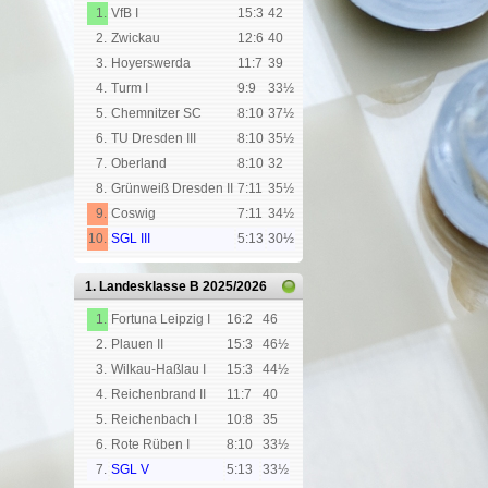
1.
VfB I
15:3
42
2.
Zwickau
12:6
40
3.
Hoyerswerda
11:7
39
4.
Turm I
9:9
33½
5.
Chemnitzer SC
8:10
37½
6.
TU Dresden III
8:10
35½
7.
Oberland
8:10
32
8.
Grünweiß Dresden II
7:11
35½
9.
Coswig
7:11
34½
10.
SGL III
5:13
30½
1. Landesklasse B
2025/2026
1.
Fortuna Leipzig I
16:2
46
2.
Plauen II
15:3
46½
3.
Wilkau-Haßlau I
15:3
44½
4.
Reichenbrand II
11:7
40
5.
Reichenbach I
10:8
35
6.
Rote Rüben I
8:10
33½
7.
SGL V
5:13
33½