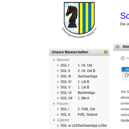
Sc
Die o
Akt
Unsere Mannschaften
W
Männer:
SGL I
1. OL Ost
Ma
SGL II
2. OL Ost B
0
SGL III
Sachsenliga
SGL IV
1. Lkl B
SGL V
1. Lkl B
Am S
SGL VI
Bezirksliga
dies
SGL VII
1. Bkl A
unser
Frauen:
SGL I
2. FrBL Ost
unse
SGL II
FrRL Südost
vollz
Jugend:
Wett
SGL w u16
Sachsenliga u16w