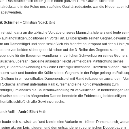
ah. Das kostete mich leider gleich einen ganzen Turm. Obwohl sich mein
ialrückstand in der Folge noch auf eine Qualität reduzierte, war die Niederlage nic
 abzuwenden.
ik Schirmer
– Christian Noack ½:½
hielt sich ganz an die taktische Vorgabe unseres Mannschaftsleiters und legte sein
e auf langfristigen, positionellen Vorteil an. Er überspielte seinen Gegner, gewann 2
n am Damenflügel und hatte schließlich ein Mehrfreibauernpaar auf der a-Linie, 
ordere von beiden sicher gedeckt schon auf der 3. Reihe des Gegners stand. Im
reben, die für die Bauernumwandlung hinderlichen Schwerfiguren seines Gegners
auschen, übersah Raik eine ansonsten leicht vermeidbare Mattdrohung seines
rs, zu deren Abwendung Raik eine Leichtfigur investierte. Trotzdem blieben Raik
auern stark und banden die Kräfte seines Gegners. In der Folge gelang es Raik so
 Stellung in ein vorteilhaftes Damenendspiel mit Randfreibauer umzuwandeln. Vo
en Schachs animiert unternahm Raik kurzerhand eine Königswanderung zum
flügel, um endlich die Bauernumwandlung zu verwirklichen. In beiderseitiger Zei
zeitweise beiderseits hängenden Damen beendete die Entdeckung beiderseitigen
chenfalls schließlich alle Gewinnversuche.
enek Volfl –
André Eilert
½:½
 baute sich slawisch auf und kam in eine Variante mit frühem Damentausch, wona
h seine aktiven Leichtfiguren und den entstandenen gegnerischen Doppelbauern