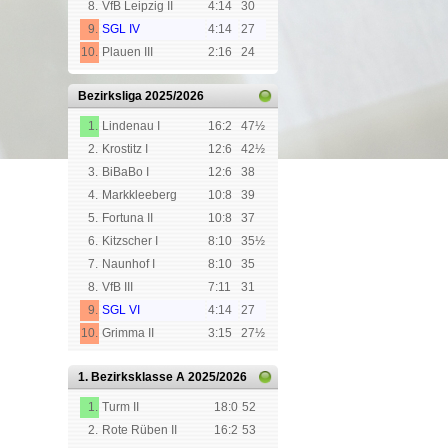
8.
VfB Leipzig II
4:14
30
9.
SGL IV
4:14
27
10.
Plauen III
2:16
24
Bezirksliga
2025/2026
1.
Lindenau I
16:2
47½
2.
Krostitz I
12:6
42½
3.
BiBaBo I
12:6
38
4.
Markkleeberg
10:8
39
5.
Fortuna II
10:8
37
6.
Kitzscher I
8:10
35½
7.
Naunhof I
8:10
35
8.
VfB III
7:11
31
9.
SGL VI
4:14
27
10.
Grimma II
3:15
27½
1. Bezirksklasse A
2025/2026
1.
Turm II
18:0
52
2.
Rote Rüben II
16:2
53