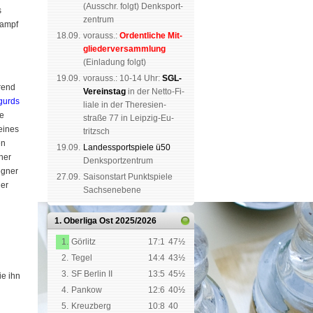
(
Aus­schr. folgt
) Denk­sport­
s
zen­trum
Kampf
18.09.
vorauss.:
Or­dent­li­che Mit­
glie­der­ver­samm­lung
(Ein­la­dung folgt)
19.09.
vor­auss.: 10-14 Uhr:
SGL-
rend
Ver­eins­tag
in der Netto-Fi­
igurds
li­a­le in der The­re­sien­
te
straße 77 in Leip­zig-Eu­
eines
tritzsch
en
19.09.
Landes­sport­spiele ü50
ner
Denk­sport­zen­trum
egner
27.09.
Saison­start Punkt­spiele
ner
Sachsen­ebene
1. Oberliga Ost
2025/2026
1.
Görlitz
17:1
47½
2.
Tegel
14:4
43½
3.
SF Berlin II
13:5
45½
ie ihn
4.
Pankow
12:6
40½
5.
Kreuzberg
10:8
40