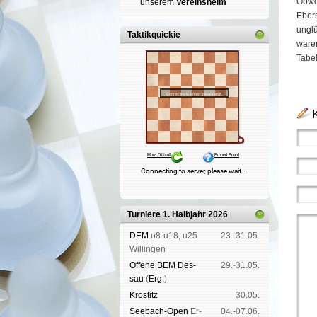
Obwoh
un­se­rem
Ver­eins­heim
Ebers
unglü
Taktikquickie
waren
Tabel
Turniere 1. Halbjahr 2026
DEM
u8-u18, u25
23.-31.05.
Wil­lin­gen
Offene BEM Des­
29.-31.05.
sau
(
Erg.
)
Kros­titz
30.05.
See­bach-Open
Er­
04.-07.06.