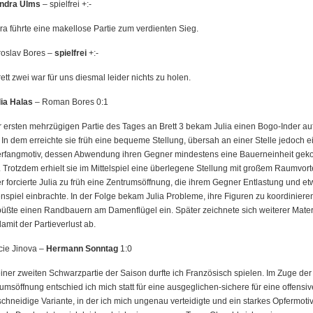
ndra Ulms
– spielfrei +:-
a führte eine makellose Partie zum verdienten Sieg.
roslav Bores –
spielfrei
+:-
ett zwei war für uns diesmal leider nichts zu holen.
lia Halas
– Roman Bores 0:1
r ersten mehrzügigen Partie des Tages an Brett 3 bekam Julia einen Bogo-Inder au
. In dem erreichte sie früh eine bequeme Stellung, übersah an einer Stelle jedoch e
erfangmotiv, dessen Abwendung ihren Gegner mindestens eine Bauerneinheit geko
. Trotzdem erhielt sie im Mittelspiel eine überlegene Stellung mit großem Raumvorte
r forcierte Julia zu früh eine Zentrumsöffnung, die ihrem Gegner Entlastung und e
spiel einbrachte. In der Folge bekam Julia Probleme, ihre Figuren zu koordiniere
üßte einen Randbauern am Damenflügel ein. Später zeichnete sich weiterer Mater
amit der Partieverlust ab.
cie Jinova –
Hermann Sonntag
1:0
iner zweiten Schwarzpartie der Saison durfte ich Französisch spielen. Im Zuge der
umsöffnung entschied ich mich statt für eine ausgeglichen-sichere für eine offensiv
chneidige Variante, in der ich mich ungenau verteidigte und ein starkes Opfermoti