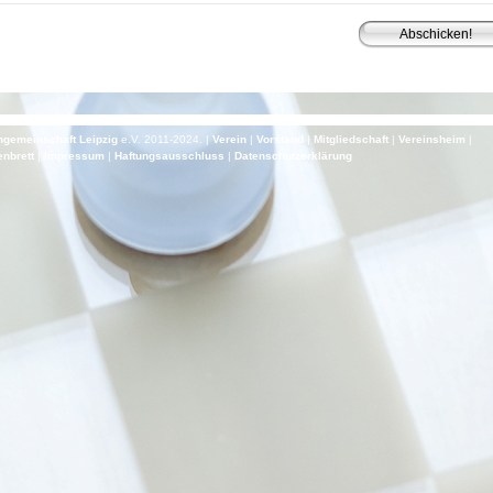
gemeinschaft Leipzig
e.V. 2011-2024. |
Verein
|
Vorstand
|
Mitgliedschaft
|
Vereinsheim
|
nbrett
|
Impressum
|
Haf­tungs­aus­schluss
|
Daten­schutz­er­klä­rung