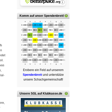
Komm auf
unser Spendenbrett
!
a
b
c
d
e
f
g
h
8
2.500 €
1.024 €
1.000 €
1.000 €
1.000 €
1.000 €
1.000 €
3.250 €
8
7
1.500 €
900 €
500 €
500 €
500 €
700 €
650 €
1.000 €
7
6
1.000 €
500 €
3.500 €
2.500 €
4.500 €
2.500 €
500 €
1.000 €
6
5
1.400 €
700 €
2.500 €
5.000 €
13.000 €
5.000 €
500 €
2.000 €
5
fs
4
1.000 €
750 €
2.500 €
5.000 €
5.580 €
10.000 €
600 €
1.000 €
4
in
3
1.000 €
500 €
4.000 €
2.500 €
4.000 €
3.000 €
1.500 €
1.000 €
3
stet
2
1.000 €
600 €
500 €
500 €
500 €
500 €
600 €
1.270 €
2
il.
1
5.500 €
1.000 €
1.600 €
1.000 €
1.000 €
2.750 €
1.000 €
5.550 €
1
a
b
c
d
e
f
g
h
twas
Erobere ein Feld auf unserem
n,
Spenden­brett
und unterstütze
ial-
unsere Schach­ge­mein­schaft!
Unsere SGL auf Klubkasse.de
ere,
v