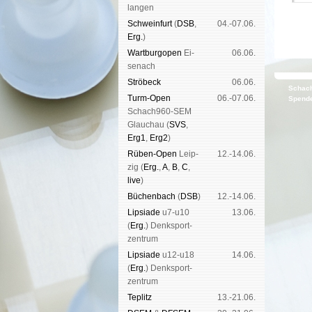
lan­gen
Schwein­furt
(
DSB
,
04.-07.06.
Erg.
)
Wart­burg­open
Ei­
06.06.
se­nach
Strö­beck
06.06.
Schach
Turm-Open
06.-07.06.
Spende
Schach960-SEM
Glau­chau (
SVS
,
Erg1
,
Erg2
)
Rüben-Open
Leip­
12.-14.06.
zig (
Erg.
,
A
,
B
,
C
,
live
)
Büchen­bach
(
DSB
)
12.-14.06.
Lipsiade
u7-u10
13.06.
(
Erg.
) Denk­sport­
zen­trum
Lipsiade
u12-u18
14.06.
(
Erg.
) Denk­sport­
zen­trum
Tep­litz
13.-21.06.