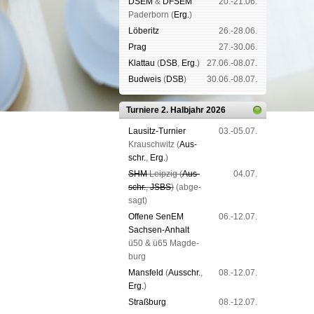
DSEM
&
DFSEM
20.-21.06.
Pader­born (
Erg.
)
Lö­be­ritz
26.-28.06.
Prag
27.-30.06.
Klat­tau
(
DSB
,
Erg.
)
27.06.-08.07.
Bud­weis
(
DSB
)
30.06.-08.07.
Turniere 2. Halbjahr 2026
Lau­sitz-Tur­nier
03.-05.07.
Krausch­witz (
Aus­
schr.
,
Erg.
)
SHM
Leip­zig (
Aus­
04.07.
schr.
,
JSBS
)
(ab­ge­
sagt)
Offene SenEM
06.-12.07.
Sach­sen-An­halt
ü50 & ü65 Mag­de­
burg
Mans­feld
(
Aus­schr.
,
08.-12.07.
Erg.
)
Straß­burg
08.-12.07.