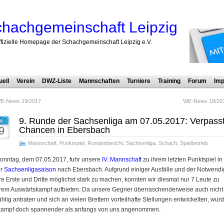
hachgemeinschaft Leipzig
ffizielle Homepage der Schachgemeinschaft Leipzig e.V.
uell
Verein
DWZ-Liste
Mannschaften
Turniere
Training
Forum
Imp
E-News 19/2017
WE-News 18/20
9. Runde der Sachsenliga am 07.05.2017: Verpass
i
9
Chancen in Ebersbach
Mannschaft
,
Punktspiel
,
Rundenbericht
,
Sachsenliga
,
Schach
,
Spielbetrieb
onntag, dem 07.05.2017, fuhr unsere
IV. Mannschaft
zu ihrem letzten Punktspiel in
er
Sachsenligasaison
nach Ebersbach. Aufgrund einiger Ausfälle und der Notwendig
e Erste und Dritte möglichst stark zu machen, konnten wir diesmal nur 7 Leute zu
rem Auswärtskampf aufbieten. Da unsere Gegner überraschenderweise auch nicht
ählig antraten und sich an vielen Brettern vorteilhafte Stellungen entwickelten, wur
kampf doch spannender als anfangs von uns angenommen.