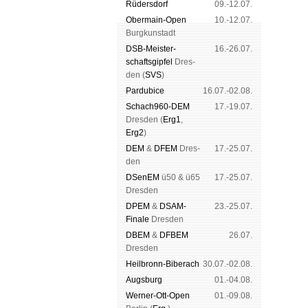
Rüders­dorf
09.-12.07.
Ober­main-Open
10.-12.07.
Burg­kun­stadt
DSB-Meister­
16.-26.07.
schafts­gipfel
Dres­
den (
SVS
)
Pardu­bice
16.07.-02.08.
Schach960-DEM
17.-19.07.
Dres­den (
Erg1
,
Erg2
)
DEM
&
DFEM
Dres­
17.-25.07.
den
DSenEM
ü50 & ü65
17.-25.07.
Dres­den
DPEM
&
DSAM-
23.-25.07.
Finale
Dres­den
DBEM
&
DFBEM
26.07.
Dres­den
Heil­bronn-Bi­ber­ach
30.07.-02.08.
Augs­burg
01.-04.08.
Werner-Ott-Open
01.-09.08.