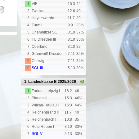
1.
VfB I
15:3
42
2.
Zwickau
12:6
40
3.
Hoyerswerda
11:7
39
4.
Turm I
9:9
33½
5.
Chemnitzer SC
8:10
37½
6.
TU Dresden III
8:10
35½
7.
Oberland
8:10
32
8.
Grünweiß Dresden II
7:11
35½
9.
Coswig
7:11
34½
10.
SGL III
5:13
30½
1. Landesklasse B
2025/2026
1.
Fortuna Leipzig I
16:2
46
2.
Plauen II
15:3
46½
3.
Wilkau-Haßlau I
15:3
44½
4.
Reichenbrand II
11:7
40
5.
Reichenbach I
10:8
35
6.
Rote Rüben I
8:10
33½
7.
SGL V
5:13
33½