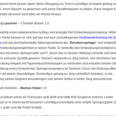
nent leicht besser stand. Beim Übergang ins Turm+Leichtfigur-Endspiel gelang e
é, einen Bauern zu gewinnen und einen Randfreibauern zu bilden. Nach langem 
André dennoch nicht über ein Remis hinaus.
rg Lauckner
– Christian Brauer 1:0
wählte einen katalanischen Aufbau und erlangte früh Entwicklungsvorsprung. Wäh
r Partie besann er sich auf das erst kurz zurückliegende
Großmeistertraining mit Z
a
und das dort behandelte Stellungsmerkmal der „
Revolverspringer
“ und entdeck
Anwendungsmöglichkeit in seiner Partie. Er bestrafte den Entwicklungsrückstand s
rs mit einem Springeropfer auf f7, durch das er dessen Stellung ruinierte und ein
n und eine Qualität gewann. Danach verpasste es Jörg jedoch, den Abschluss sei
icklung elegant mit Figurentauschdrohungen zu verbinden und erlaubte seinem G
ildung eines hinderlichen Springervorpostens im Zentrum. Durch die Nutzung offe
n mit seiner überzähligen Schwerfigur gelang es Jörg schließlich trotzdem, in die
ung seines Gegners einzudringen und seinen Vorteil in einen Sieg umzumünzen.
ank Hollstein –
Markus Heber
1:0
s bekam einen d3-Franzosen aufs Brett und hatte früh Ausgleich erreicht. Leider
ah er in einem leicht besseren Leichtfigurenendspiel eine simple Springergabel, d
 Läufer und die Partie kostete.