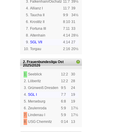
3.
Falkenhain/Oschatz
11:7
39½
4.
Allianz I
11:7
39
5.
Taucha II
9:9
34½
6.
Krostitz II
8:10
31
7.
Fortuna III
7:11
33
8.
Altenhain
4:14
28½
9.
SGL VII
4:14
27
10.
Torgau
2:16
20½
2. Frauenbundesliga Ost
2025/2026
1.
Seeblick
12:2
30
2.
Löberitz
12:2
28
3.
Grünweiß Dresden
9:5
24
4.
SGL I
7:7
19
5.
Merseburg
6:8
19
6.
Zeulenroda
5:9
17½
7.
Lindenau I
5:9
17½
8.
USG Chemnitz
0:14
13