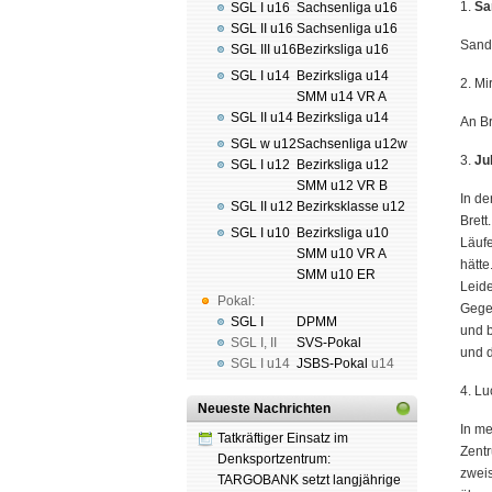
1.
Sa
SGL I u16
Sachsenliga u16
SGL II u16
Sachsenliga u16
Sandr
SGL III u16
Bezirksliga u16
SGL I u14
Bezirksliga u14
2. Mi
SMM u14 VR A
SGL II u14
Bezirksliga u14
An Br
SGL w u12
Sachsenliga u12w
3.
Ju
SGL I u12
Bezirksliga u12
SMM u12 VR B
In de
SGL II u12
Bezirksklasse u12
Brett
SGL I u10
Bezirksliga u10
Läuf
SMM u10 VR A
hätte
SMM u10 ER
Leide
Pokal:
Gegen
SGL I
DPMM
und b
SGL I
,
II
SVS-Pokal
und d
SGL I
u14
JSBS-Pokal
u14
4. Lu
Neueste Nachrichten
In me
Tatkräftiger Einsatz im
Zentr
Denksportzentrum:
zweis
TARGOBANK setzt langjährige