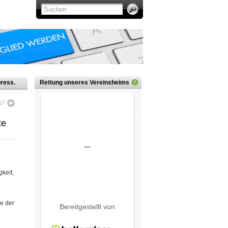
ress.
Rettung unseres Vereinsheims
17
te
keit,
de der