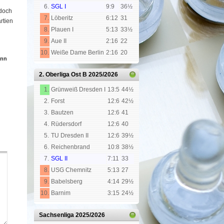
6.
SGL I
9:9
36½
 doch
7.
Löberitz
6:12
31
rtien
8.
Plauen I
5:13
33½
9.
Aue II
2:16
22
10.
Weiße Dame Berlin
2:16
20
ann
2. Oberliga Ost B
2025/2026
1.
Grünweiß Dresden I
13:5
44½
2.
Forst
12:6
42½
3.
Bautzen
12:6
41
4.
Rüdersdorf
12:6
40
5.
TU Dresden II
12:6
39½
6.
Reichenbrand
10:8
38½
7.
SGL II
7:11
33
8.
USG Chemnitz
5:13
27
9.
Babelsberg
4:14
29½
10.
Barnim
3:15
24½
Sachsenliga
2025/2026