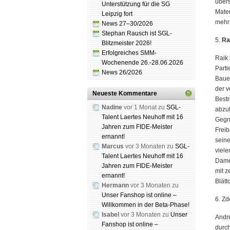
übers
Unterstützung für die SG
Mater
Leipzig fort
mehr
News 27–30/2026
Stephan Rausch ist SGL-
5.
Ra
Blitzmeister 2026!
Erfolgreiches SMM-
Raik 
Wochenende 26.-28.06.2026
Parti
News 26/2026
Bauer
der v
Neueste Kommentare
Best
Nadine
vor 1 Monat zu
SGL-
abzut
Talent Laertes Neuhoff mit 16
Gegne
Jahren zum FIDE-Meister
Freib
ernannt!
seine
Marcus
vor 3 Monaten zu
SGL-
viel
Talent Laertes Neuhoff mit 16
Damen
Jahren zum FIDE-Meister
mit 
ernannt!
Blätt
Hermann
vor 3 Monaten zu
Unser Fanshop ist online –
6. Zd
Willkommen in der Beta-Phase!
Isabel
vor 3 Monaten zu
Unser
André
Fanshop ist online –
durc