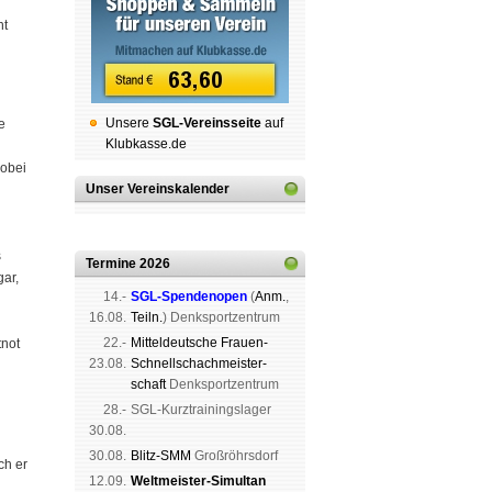
ht
Unsere
SGL-Ver­eins­sei­te
auf
e
Klubkasse.de
wobei
Unser Vereinskalender
s
Termine 2026
gar,
14.-
SGL-Spenden­open
(
Anm.
,
n
16.08.
Teiln.
) Denk­sport­zen­trum
22.-
Mit­tel­deu­tsche Frauen-
tnot
23.08.
Schnell­schach­meis­ter­
schaft
Denk­sport­zen­trum
28.-
SGL-Kurz­trai­nings­lager
30.08.
30.08.
Blitz-SMM
Groß­röhrs­dorf
ch er
12.09.
Weltmeister-Simultan