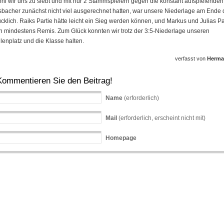
l wir uns zu siebt und mit nur 2 Stammspielern gegen die konstant aufspielenden
bacher zunächst nicht viel ausgerechnet hatten, war unsere Niederlage am Ende
cklich. Raiks Partie hätte leicht ein Sieg werden können, und Markus und Julias Pa
 mindestens Remis. Zum Glück konnten wir trotz der 3:5-Niederlage unseren
lenplatz und die Klasse halten.
verfasst von
Herm
Kommentieren Sie den Beitrag!
Name
(erforderlich)
Mail
(erforderlich, erscheint nicht mit)
Homepage