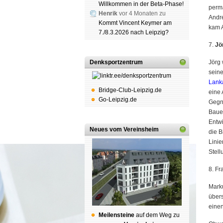
Willkommen in der Beta-Phase!
perma
Henrik
vor 4 Monaten zu
Andr
Kommt Vincent Keymer am
kam 
7./8.3.2026 nach Leipzig?
7.
Jö
Denksportzentrum
Jörg 
seine
Lank
Bridge-Club-Leipzig.de
eine 
Go-Leipzig.de
Gegne
Bauer
Entw
Neues vom Vereinsheim
die B
Linie
Stell
8. Fr
Marku
übers
einen
Mei­len­stei­ne
auf dem Weg zu