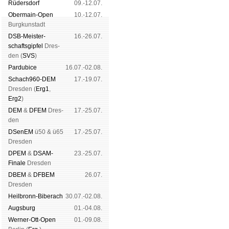
Rüders­dorf
09.-12.07.
Ober­main-Open
10.-12.07.
Burg­kun­stadt
DSB-Meister­
16.-26.07.
schafts­gipfel
Dres­
den (
SVS
)
Pardu­bice
16.07.-02.08.
Schach960-DEM
17.-19.07.
Dres­den (
Erg1
,
Erg2
)
DEM
&
DFEM
Dres­
17.-25.07.
den
DSenEM
ü50 & ü65
17.-25.07.
Dres­den
DPEM
&
DSAM-
23.-25.07.
Finale
Dres­den
DBEM
&
DFBEM
26.07.
Dres­den
Heil­bronn-Bi­ber­ach
30.07.-02.08.
Augs­burg
01.-04.08.
Werner-Ott-Open
01.-09.08.