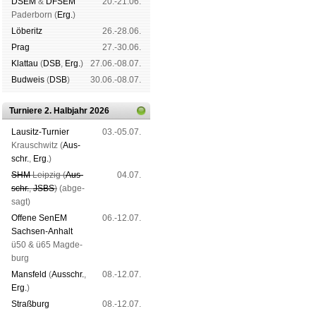
DSEM
&
DFSEM
20.-21.06.
Pader­born (
Erg.
)
Lö­be­ritz
26.-28.06.
Prag
27.-30.06.
Klat­tau
(
DSB
,
Erg.
)
27.06.-08.07.
Bud­weis
(
DSB
)
30.06.-08.07.
Turniere 2. Halbjahr 2026
Lau­sitz-Tur­nier
03.-05.07.
Krausch­witz (
Aus­
schr.
,
Erg.
)
SHM
Leip­zig (
Aus­
04.07.
schr.
,
JSBS
)
(ab­ge­
sagt)
Offene SenEM
06.-12.07.
Sach­sen-An­halt
ü50 & ü65 Mag­de­
burg
Mans­feld
(
Aus­schr.
,
08.-12.07.
Erg.
)
Straß­burg
08.-12.07.