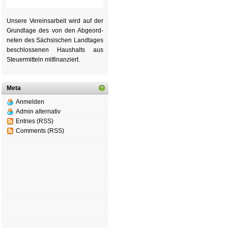
Unsere Ver­eins­ar­beit wird auf der
Grund­lage des von den Ab­ge­ord­
ne­ten des Säch­si­schen Land­tages
be­schlos­se­nen Haus­halts aus
Steu­er­mitteln mit­fi­nan­ziert.
Meta
Anmelden
Admin alternativ
Entries (RSS)
Comments (RSS)