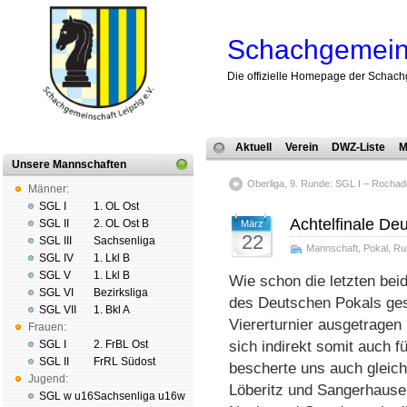
Schachgemeins
Die offizielle Homepage der Schach
Aktuell
Verein
DWZ-Liste
M
Unsere Mannschaften
Oberliga, 9. Runde: SGL I – Rocha
Männer:
SGL I
1. OL Ost
Achtelfinale De
SGL II
2. OL Ost B
März
22
SGL III
Sachsenliga
Mannschaft
,
Pokal
,
Ru
SGL IV
1. Lkl B
SGL V
1. Lkl B
Wie schon die letzten beid
SGL VI
Bezirksliga
des Deutschen Pokals ges
SGL VII
1. Bkl A
Viererturnier ausgetragen
Frauen:
SGL I
2. FrBL Ost
sich indirekt somit auch f
SGL II
FrRL Südost
bescherte uns auch gleich
Jugend:
Löberitz und Sangerhause
SGL w u16
Sachsenliga u16w