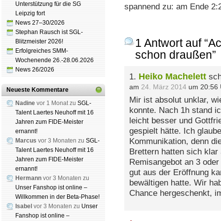
Unterstützung für die SG
spannend zu: am Ende 2:2 
Leipzig fort
News 27–30/2026
Stephan Rausch ist SGL-
1 Antwort auf “A
Blitzmeister 2026!
Erfolgreiches SMM-
schon draußen”
Wochenende 26.-28.06.2026
News 26/2026
Heiko Machelett
1.
sch
am
24. März 2014
um 20:56 
Neueste Kommentare
Mir ist absolut unklar, 
Nadine
vor 1 Monat zu
SGL-
konnte. Nach 1h stand ic
Talent Laertes Neuhoff mit 16
leicht besser und Gottfri
Jahren zum FIDE-Meister
gespielt hätte. Ich glau
ernannt!
Kommunikation, denn die
Marcus
vor 3 Monaten zu
SGL-
Talent Laertes Neuhoff mit 16
Brettern hatten sich klar
Jahren zum FIDE-Meister
Remisangebot an 3 oder 
ernannt!
gut aus der Eröffnung ka
Hermann
vor 3 Monaten zu
bewältigen hatte. Wir hab
Unser Fanshop ist online –
Chance hergeschenkt, im
Willkommen in der Beta-Phase!
Isabel
vor 3 Monaten zu
Unser
Fanshop ist online –