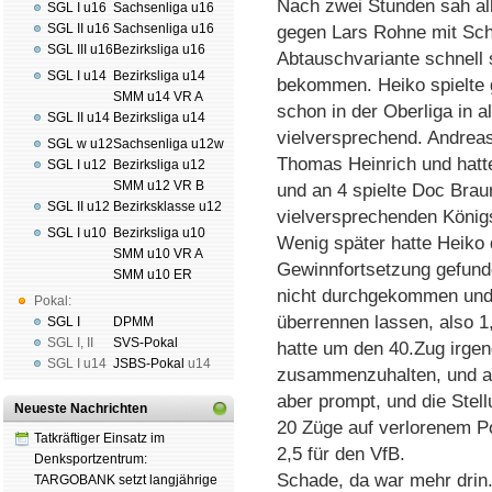
Nach zwei Stunden sah all
SGL I u16
Sachsenliga u16
SGL II u16
Sachsenliga u16
gegen Lars Rohne mit Sch
SGL III u16
Bezirksliga u16
Abtauschvariante schnell 
SGL I u14
Bezirksliga u14
bekommen. Heiko spielte 
SMM u14 VR A
schon in der Oberliga in a
SGL II u14
Bezirksliga u14
vielversprechend. Andrea
SGL w u12
Sachsenliga u12w
Thomas Heinrich und hatte 
SGL I u12
Bezirksliga u12
SMM u12 VR B
und an 4 spielte Doc Brau
SGL II u12
Bezirksklasse u12
vielversprechenden Königs
SGL I u10
Bezirksliga u10
Wenig später hatte Heiko 
SMM u10 VR A
Gewinnfortsetzung gefund
SMM u10 ER
nicht durchgekommen und 
Pokal:
überrennen lassen, also 1
SGL I
DPMM
SGL I
,
II
SVS-Pokal
hatte um den 40.Zug irgen
SGL I
u14
JSBS-Pokal
u14
zusammenzuhalten, und all
aber prompt, und die Stel
Neueste Nachrichten
20 Züge auf verlorenem P
Tatkräftiger Einsatz im
2,5 für den VfB.
Denksportzentrum:
Schade, da war mehr drin.
TARGOBANK setzt langjährige