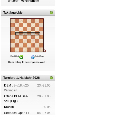
un­se­rem
Ver­eins­heim
Mitgliedschaft
|
Vereinsheim
schluss
|
Daten­schutz­er­klä­r
Taktikquickie
Turniere 1. Halbjahr 2026
DEM
u8-u18, u25
23.-31.05.
Wil­lin­gen
Offene BEM Des­
29.-31.05.
sau
(
Erg.
)
Kros­titz
30.05.
See­bach-Open
Er­
04.-07.06.