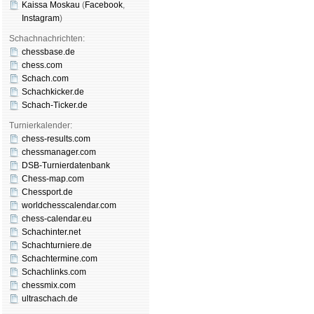
Kaissa Moskau
(
Face­book
,
Insta­gram
)
Schachnachrichten:
chessbase.de
chess.com
Schach.com
Schachkicker.de
Schach-Ticker.de
Turnierkalender:
chess-results.com
chessmanager.com
DSB-Turnierdatenbank
Chess-map.com
Chessport.de
worldchesscalendar.com
chess-calendar.eu
Schachinter.net
Schachturniere.de
Schachtermine.com
Schachlinks.com
chessmix.com
ultraschach.de