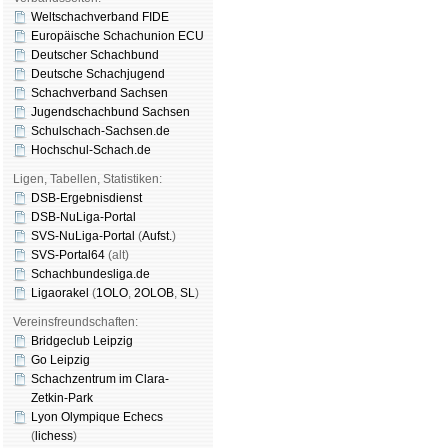
Weltschachverband FIDE
Europäische Schachunion ECU
Deutscher Schachbund
Deutsche Schachjugend
Schachverband Sachsen
Jugendschachbund Sachsen
Schulschach-Sachsen.de
Hochschul-Schach.de
Ligen, Tabellen, Statistiken:
DSB-Ergebnisdienst
DSB-NuLiga-Portal
SVS-NuLiga-Portal
(
Aufst.
)
SVS-Portal64
(alt)
Schachbundesliga.de
Ligaorakel
(
1OLO
,
2OLOB
,
SL
)
Vereinsfreundschaften:
Bridgeclub Leipzig
Go Leipzig
Schachzentrum im Clara-
Zetkin-Park
Lyon Olympique Echecs
(
lichess
)