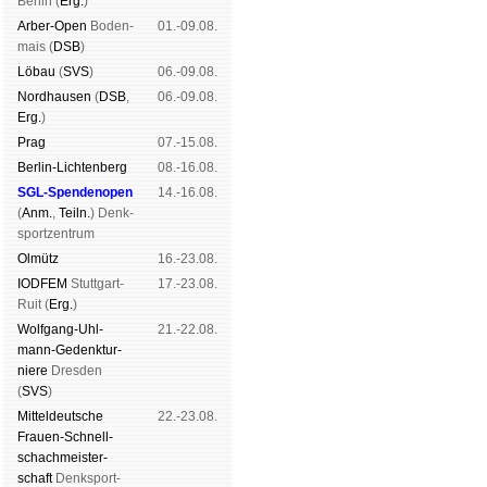
Ber­lin (
Erg.
)
Arber-Open
Boden­
01.-09.08.
mais (
DSB
)
Lö­bau
(
SVS
)
06.-09.08.
Nord­hau­sen
(
DSB
,
06.-09.08.
Erg.
)
Prag
07.-15.08.
Berlin-Lich­ten­berg
08.-16.08.
SGL-Spenden­open
14.-16.08.
(
Anm.
,
Teiln.
) Denk­
sport­zen­trum
Ol­mütz
16.-23.08.
IODFEM
Stutt­gart-
17.-23.08.
Ruit (
Erg.
)
Wolf­gang-Uhl­
21.-22.08.
mann-Ge­denk­tur­
niere
Dres­den
(
SVS
)
Mit­tel­deu­tsche
22.-23.08.
Frauen-Schnell­
schach­meis­ter­
schaft
Denk­sport­