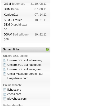
OIBM
Tegern­see
31.10.-08.11.
DHM
Ber­lin
07.-08.11.
König­grätz
07.-14.11.
SEM
&
Frauen-
18.-21.11.
SEM
Dip­pol­dis­wal­
de
DSAM
Bad Wil­dun­
19.-22.11.
gen
Schachlinks
Unsere SGL online:
Unsere SGL auf li­chess.org
Unsere SGL auf Face­book
Unsere SGL auf Insta­gram
Unser Mitgliederbereich auf
EasyVerein.com
Onlineschach:
lichess.org
chess.com
playchess.com
Verbandsseiten: