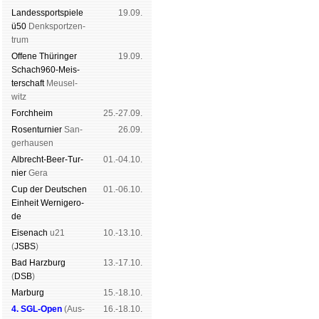
Landes­sport­spiele
19.09.
ü50
Denk­sport­zen­
trum
Offene Thü­rin­ger
19.09.
Schach960-Meis­
ter­schaft
Meu­sel­
witz
Forch­heim
25.-27.09.
Rosen­tur­nier
San­
26.09.
ger­hau­sen
Albrecht-Beer-Tur­
01.-04.10.
nier
Ge­ra
Cup der Deut­schen
01.-06.10.
Ein­heit
Wer­ni­ge­ro­
de
Eise­nach
u21
10.-13.10.
(
JSBS
)
Bad Harz­burg
13.-17.10.
(
DSB
)
Mar­burg
15.-18.10.
4. SGL-Open
(
Aus­
16.-18.10.