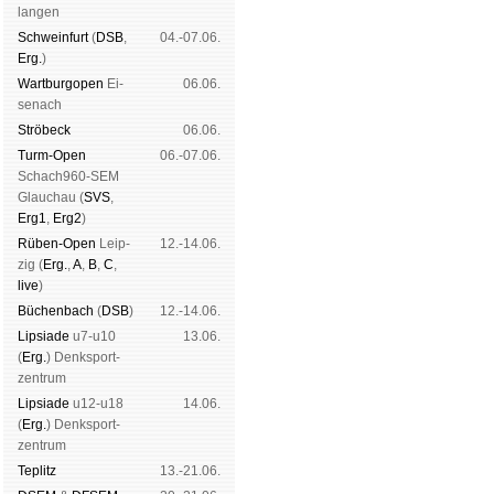
lan­gen
Schwein­furt
(
DSB
,
04.-07.06.
Erg.
)
Wart­burg­open
Ei­
06.06.
se­nach
Strö­beck
06.06.
Turm-Open
06.-07.06.
Schach960-SEM
Glau­chau (
SVS
,
Erg1
,
Erg2
)
Rüben-Open
Leip­
12.-14.06.
zig (
Erg.
,
A
,
B
,
C
,
live
)
Büchen­bach
(
DSB
)
12.-14.06.
Lipsiade
u7-u10
13.06.
(
Erg.
) Denk­sport­
zen­trum
Lipsiade
u12-u18
14.06.
(
Erg.
) Denk­sport­
zen­trum
Tep­litz
13.-21.06.