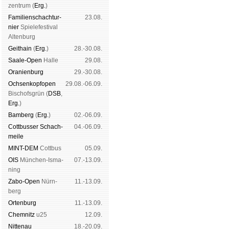
zen­trum (
Erg.
)
Familien­schach­tur­
23.08.
nier
Spiele­fes­ti­val
Al­ten­burg
Geit­hain
(
Erg.
)
28.-30.08.
Saale-Open
Halle
29.08.
Oranien­burg
29.-30.08.
Och­sen­kopf­open
29.08.-06.09.
Bischofs­grün (
DSB
,
Erg.
)
Bam­berg
(
Erg.
)
02.-06.09.
Cott­busser Schach­
04.-06.09.
meile
MINT-DEM
Cott­bus
05.09.
OIS
Mün­chen-Is­ma­
07.-13.09.
ning
Zabo-Open
Nürn­
11.-13.09.
berg
Orten­burg
11.-13.09.
Chem­nitz
u25
12.09.
Nitte­nau
18.-20.09.