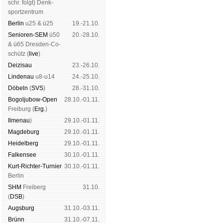
schr. folgt
) Denk­
sport­zen­trum
Ber­lin
u25 & ü25
19.-21.10.
Senioren-SEM
ü50
20.-28.10.
& ü65 Dres­den-Co­
schütz (
live
)
Dei­zi­sau
23.-26.10.
Lin­de­nau
u8-u14
24.-25.10.
Dö­beln
(
SVS
)
28.-31.10.
Bogoljubow-Open
28.10.-01.11.
Frei­burg (
Erg.
)
Il­me­nau
)
29.10.-01.11.
Mag­de­burg
29.10.-01.11.
Hei­del­berg
29.10.-01.11.
Fal­ken­see
30.10.-01.11.
Kurt-Rich­ter-Tur­nier
30.10.-01.11.
Ber­lin
SHM
Frei­berg
31.10.
(
DSB
)
Augs­burg
31.10.-03.11.
Brünn
31.10.-07.11.