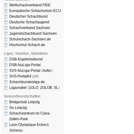
Weltschachverband FIDE
Europäische Schachunion ECU
Deutscher Schachbund
Deutsche Schachjugend
Schachverband Sachsen
Jugendschachbund Sachsen
Schulschach-Sachsen.de
Hochschul-Schach.de
Ligen, Tabellen, Statistiken:
DSB-Ergebnisdienst
DSB-NuLiga-Portal
SVS-NuLiga-Portal
(
Aufst.
)
SVS-Portal64
(alt)
Schachbundesliga.de
Ligaorakel
(
1OLO
,
2OLOB
,
SL
)
Vereinsfreundschaften:
Bridgeclub Leipzig
Go Leipzig
Schachzentrum im Clara-
Zetkin-Park
Lyon Olympique Echecs
(
lichess
)