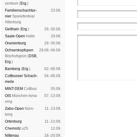
zen­trum (
Erg.
)
Familien­schach­tur­
23.08.
nier
Spiele­fes­ti­val
Al­ten­burg
Geit­hain
(
Erg.
)
28.-30.08.
Saale-Open
Halle
29.08.
Oranien­burg
29.-30.08.
Och­sen­kopf­open
29.08.-06.09.
Bischofs­grün (
DSB
,
Erg.
)
Bam­berg
(
Erg.
)
02.-06.09.
Cott­busser Schach­
04.-06.09.
meile
MINT-DEM
Cott­bus
05.09.
OIS
Mün­chen-Is­ma­
07.-13.09.
ning
Zabo-Open
Nürn­
11.-13.09.
berg
Schachgemeinschaft Leipzig
Orten­burg
11.-13.09.
Mitgliedschaft
|
Vereinsheim
Chem­nitz
u25
12.09.
schluss
|
Daten­schutz­er­klä­
Nitte­nau
18.-20.09.