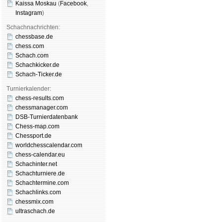
Kaissa Moskau
(
Face­book
,
Insta­gram
)
Schachnachrichten:
chessbase.de
chess.com
Schach.com
Schachkicker.de
Schach-Ticker.de
Turnierkalender:
chess-results.com
chessmanager.com
DSB-Turnierdatenbank
Chess-map.com
Chessport.de
worldchesscalendar.com
chess-calendar.eu
Schachinter.net
Schachturniere.de
Schachtermine.com
Schachlinks.com
chessmix.com
ultraschach.de