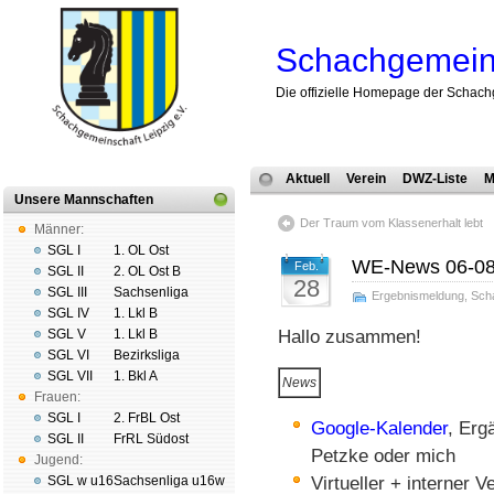
Schachgemeins
Die offizielle Homepage der Schach
Aktuell
Verein
DWZ-Liste
M
Unsere Mannschaften
Der Traum vom Klassenerhalt lebt
Männer:
SGL I
1. OL Ost
WE-News 06-08
Feb.
SGL II
2. OL Ost B
28
SGL III
Sachsenliga
Ergebnismeldung
,
Sch
SGL IV
1. Lkl B
SGL V
1. Lkl B
Hallo zusammen!
SGL VI
Bezirksliga
SGL VII
1. Bkl A
News
Frauen:
SGL I
2. FrBL Ost
Google-Kalender
, Erg
SGL II
FrRL Südost
Petzke oder mich
Jugend:
SGL w u16
Sachsenliga u16w
Virtueller + interner 