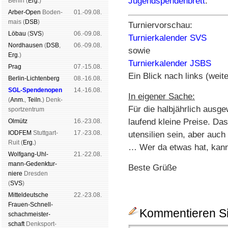
Jugendspendenbrett
.
Ber­lin (
Erg.
)
Arber-Open
Boden­
01.-09.08.
mais (
DSB
)
Turniervorschau:
Lö­bau
(
SVS
)
06.-09.08.
Turnierkalender SVS
Nord­hau­sen
(
DSB
,
06.-09.08.
sowie
Erg.
)
Turnierkalender JSBS
Prag
07.-15.08.
Ein Blick nach links (weite
Berlin-Lich­ten­berg
08.-16.08.
SGL-Spenden­open
14.-16.08.
In eigener Sache:
(
Anm.
,
Teiln.
) Denk­
Für die halbjährlich ausg
sport­zen­trum
laufend kleine Preise. D
Ol­mütz
16.-23.08.
IODFEM
Stutt­gart-
17.-23.08.
utensilien sein, aber auch
Ruit (
Erg.
)
… Wer da etwas hat, kann 
Wolf­gang-Uhl­
21.-22.08.
mann-Ge­denk­tur­
Beste Grüße
niere
Dres­den
(
SVS
)
Mit­tel­deu­tsche
22.-23.08.
Frauen-Schnell­
Kommentieren Si
schach­meis­ter­
schaft
Denk­sport­