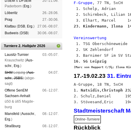
DSEM
&
DFSEM
20.-21.06.
F-Gruppe
, 77 TN, 5xCH

Pader­born (
Erg.
)
 1. Schelp, Adrian       
Lö­be­ritz
26.-28.06.
 2. Schirmbeck, Lilian 16
Prag
27.-30.06.
23. Kindermann, Ilona  1
Klat­tau
(
DSB
,
Erg.
)
27.06.-08.07.
Bud­weis
(
DSB
)
30.06.-08.07.
Vereinswertung

 1. TSG Oberschöneweide 
Turniere 2. Halbjahr 2026
 2. SK Zehlendorf        
Lau­sitz-Tur­nier
03.-05.07.
Krausch­witz (
Aus­
schr.
,
Erg.
)
(Marc von Reppert C/3½; Ilona Ki
SHM
Leip­zig (
Aus­
04.07.
17.-19.02.23
31. Eint
schr.
,
JSBS
)
(ab­ge­
sagt)
1. Natsidis,Christoph 23
Offene SenEM
06.-12.07.
Sach­sen-An­halt

2. Schulz,Daniel      19
ü50 & ü65 Mag­de­
burg
Stadtmeisterschaft M
Mans­feld
(
Aus­schr.
,
08.-12.07.
Erg.
)
Online-Turniere
Straß­burg
08.-12.07.
Rückblick