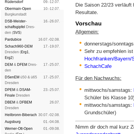
Rüders­dorf
09.-12.07.
Die Saison 22/23 verläuft
Ober­main-Open
10.-12.07.
Resultate.
Burg­kun­stadt
DSB-Meister­
16.-26.07.
Vorschau
schafts­gipfel
Dres­
Allgemein:
den (
SVS
)
Pardu­bice
16.07.-02.08.
donnerstags/sonntags
Schach960-DEM
17.-19.07.
Sehr zu empfehlen ist
Dres­den (
Erg1
,
Erg2
)
Hochfranken/Bayern/
DEM
&
DFEM
Dres­
17.-25.07.
SchachCafe
den
DSenEM
ü50 & ü65
17.-25.07.
Für den Nachwuchs:
Dres­den
mittwochs/samstags:
DPEM
&
DSAM-
23.-25.07.
Finale
Dres­den
Schüler bis Klasse 10
DBEM
&
DFBEM
26.07.
mittwochs/samstags:
Dres­den
Grundschüler)
Heil­bronn-Bi­ber­ach
30.07.-02.08.
Augs­burg
01.-04.08.
Nimm dir doch mal kurz Ze
Werner-Ott-Open
01.-09.08.