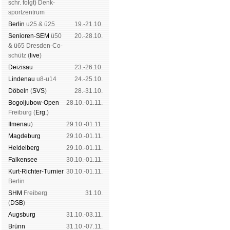
schr. folgt
) Denk­
sport­zen­trum
Ber­lin
u25 & ü25
19.-21.10.
Senioren-SEM
ü50
20.-28.10.
& ü65 Dres­den-Co­
schütz (
live
)
Dei­zi­sau
23.-26.10.
Lin­de­nau
u8-u14
24.-25.10.
Dö­beln
(
SVS
)
28.-31.10.
Bogoljubow-Open
28.10.-01.11.
Frei­burg (
Erg.
)
Il­me­nau
)
29.10.-01.11.
Mag­de­burg
29.10.-01.11.
Hei­del­berg
29.10.-01.11.
Fal­ken­see
30.10.-01.11.
Kurt-Rich­ter-Tur­nier
30.10.-01.11.
Ber­lin
SHM
Frei­berg
31.10.
(
DSB
)
Augs­burg
31.10.-03.11.
Brünn
31.10.-07.11.