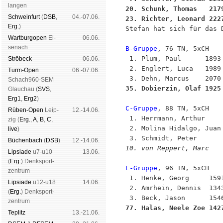
lan­gen
20. Schunk, Thomas   217
Schwein­furt
(
DSB
,
04.-07.06.
23. Richter, Leonard 222
Erg.
)

Stefan hat sich für das 
Wart­burg­open
Ei­
06.06.
se­nach
B-Gruppe
, 76 TN, 5xCH

 1. Plum, Paul      1893
Strö­beck
06.06.
 2. Englert, Luca   1989
Turm-Open
06.-07.06.
Schach960-SEM
35. Dobierzin, Olaf 1925
Glau­chau (
SVS
,
Erg1
,
Erg2
)
C-Gruppe
, 88 TN, 5xCH

Rüben-Open
Leip­
12.-14.06.
 1. Herrmann, Arthur     
zig (
Erg.
,
A
,
B
,
C
,
 2. Molina Hidalgo, Juan 
live
)
Büchen­bach
(
DSB
)
12.-14.06.
10. von Reppert, Marc   
Lipsiade
u7-u10
13.06.
(
Erg.
) Denk­sport­
E-Gruppe
, 96 TN, 5xCH

zen­trum
 1. Henke, Georg     1591
Lipsiade
u12-u18
14.06.
 2. Amrhein, Dennis  1343
(
Erg.
) Denk­sport­
zen­trum
77. Halas, Neele Zoe 142
Tep­litz
13.-21.06.