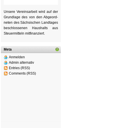
Unsere Ver­eins­ar­beit wird auf der
Grund­lage des von den Ab­ge­ord­
ne­ten des Säch­si­schen Land­tages
be­schlos­se­nen Haus­halts aus
Steu­er­mitteln mit­fi­nan­ziert.
Meta
Anmelden
Admin alternativ
Entries (RSS)
Comments (RSS)