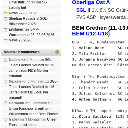
Oberliga Ost A
Unterstützung für die SG
Leipzig fort
SGL II
1½:6½ SG Grün-
News 27–30/2026
FVS ASP Hoyerswerda 
Stephan Rausch ist SGL-
Blitzmeister 2026!
BEM Grethen (11.-13
Erfolgreiches SMM-
BEM U12-U18
)
Wochenende 26.-28.06.2026
News 26/2026
1. Malina Rose      SG L
Neueste Kommentare
3. Johanna Bacakova SG L
Nadine
vor 1 Monat zu
SGL-

Um die ersten drei Plätz
Talent Laertes Neuhoff mit 16
Jahren zum FIDE-Meister
ernannt!
U8m, 8 TN, Rundensystem

Marcus
vor 3 Monaten zu
SGL-
1. Theodor Wendt    SC Le
Talent Laertes Neuhoff mit 16
2. Felix Richter    SC Le
Jahren zum FIDE-Meister
ernannt!
4. Anton Gottmann   SG L
Hermann
vor 3 Monaten zu
Unser Fanshop ist online –
Willkommen in der Beta-Phase!
1. Klara Bacakova  1135 
Isabel
vor 3 Monaten zu
Unser

2. Penny Geiseler       
Fanshop ist online –
3. Carolin Scharff  698 S