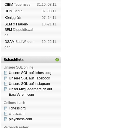
OIBM
Tegern­see
31.10.-08.11.
DHM
Ber­lin
07.-08.11.
König­grätz
07.-14.11.
SEM
&
Frauen-
18.-21.11.
SEM
Dip­pol­dis­wal­
de
DSAM
Bad Wil­dun­
19.-22.11.
gen
Schachlinks
Unsere SGL online:
Unsere SGL auf li­chess.org
Unsere SGL auf Face­book
Unsere SGL auf Insta­gram
Unser Mitgliederbereich auf
EasyVerein.com
Onlineschach:
lichess.org
chess.com
playchess.com
Verbandsseiten: