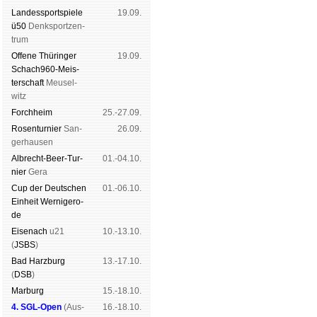
Landes­sport­spiele
19.09.
ü50
Denk­sport­zen­
trum
Offene Thü­rin­ger
19.09.
Schach960-Meis­
ter­schaft
Meu­sel­
witz
Forch­heim
25.-27.09.
Rosen­tur­nier
San­
26.09.
ger­hau­sen
Albrecht-Beer-Tur­
01.-04.10.
nier
Ge­ra
Cup der Deut­schen
01.-06.10.
Ein­heit
Wer­ni­ge­ro­
de
Eise­nach
u21
10.-13.10.
(
JSBS
)
Bad Harz­burg
13.-17.10.
(
DSB
)
Mar­burg
15.-18.10.
4. SGL-Open
(
Aus­
16.-18.10.