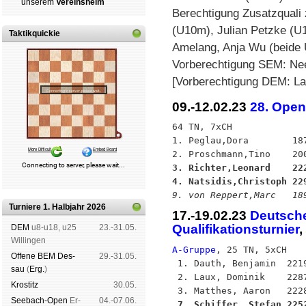
un­se­rem
Ver­eins­heim
Berechtigung Zusatzquali
(U10m), Julian Petzke (
Taktikquickie
Amelang, Anja Wu (beide
Vorberechtigung SEM: Ne
[Vorberechtigung DEM: La
09.-12.02.23
28. Open
64 TN, 7xCH

1. Peglau,Dora        187
3. Richter,Leonard    22
4. Natsidis,Christoph 22
9. von Reppert,Marc   18
Turniere 1. Halbjahr 2026
17.-19.02.23
Deutsche
Qualifikationsturnier
DEM
u8-u18, u25
23.-31.05.
Wil­lin­gen
A-Gruppe
, 25 TN, 5xCH

Offene BEM Des­
29.-31.05.
 1. Dauth, Benjamin  221
sau
(
Erg.
)
 2. Laux, Dominik    228
Kros­titz
30.05.
See­bach-Open
Er­
04.-07.06.
 7. Schiffer, Stefan 225