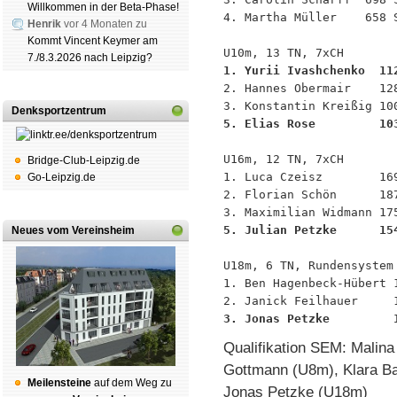
Willkommen in der Beta-Phase!
4. Martha Müller    658 S
Henrik
vor 4 Monaten zu
Kommt Vincent Keymer am
7./8.3.2026 nach Leipzig?
1. Yurii Ivashchenko  11

2. Hannes Obermair    12
Denksportzentrum
5. Elias Rose         10
U16m, 12 TN, 7xCH

Bridge-Club-Leipzig.de
1. Luca Czeisz        169
Go-Leipzig.de
2. Florian Schön      187
5. Julian Petzke      15
Neues vom Vereinsheim
U18m, 6 TN, Rundensystem

1. Ben Hagenbeck-Hübert 1
3. Jonas Petzke         
Qualifikation SEM: Malin
Gottmann (U8m), Klara Ba
Mei­len­stei­ne
auf dem Weg zu
Jonas Petzke (U18m)