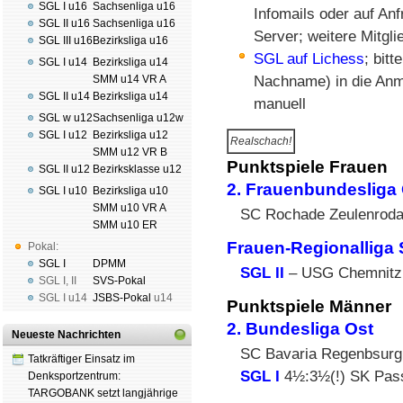
SGL I u16
Sachsenliga u16
Infomails oder auf An
SGL II u16
Sachsenliga u16
Server; weitere Mitgli
SGL III u16
Bezirksliga u16
SGL auf Lichess
; bit
SGL I u14
Bezirksliga u14
SMM u14 VR A
Nachname) in die Anme
SGL II u14
Bezirksliga u14
manuell
SGL w u12
Sachsenliga u12w
SGL I u12
Bezirksliga u12
Realschach!
SMM u12 VR B
Punktspiele Frauen
SGL II u12
Bezirksklasse u12
2. Frauenbundesliga
SGL I u10
Bezirksliga u10
SMM u10 VR A
SC Rochade Zeulenrod
SMM u10 ER
Frauen-Regionalliga
Pokal:
SGL I
DPMM
SGL II
– USG Chemnitz v
SGL I
,
II
SVS-Pokal
SGL I
u14
JSBS-Pokal
u14
Punktspiele Männer
2. Bundesliga Ost
Neueste Nachrichten
SC Bavaria Regenbsurg 
Tatkräftiger Einsatz im
SGL I
4½:3½(!) SK Pas
Denksportzentrum:
TARGOBANK setzt langjährige