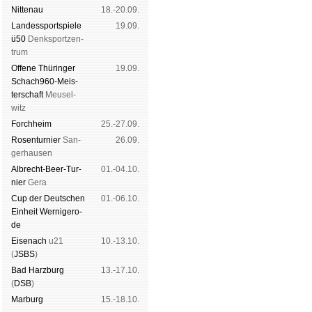
Nitte­nau
18.-20.09.
Landes­sport­spiele
19.09.
ü50
Denk­sport­zen­
trum
Offene Thü­rin­ger
19.09.
Schach960-Meis­
ter­schaft
Meu­sel­
witz
Forch­heim
25.-27.09.
Rosen­tur­nier
San­
26.09.
ger­hau­sen
Albrecht-Beer-Tur­
01.-04.10.
nier
Ge­ra
Cup der Deut­schen
01.-06.10.
Ein­heit
Wer­ni­ge­ro­
de
Eise­nach
u21
10.-13.10.
(
JSBS
)
Bad Harz­burg
13.-17.10.
(
DSB
)
Mar­burg
15.-18.10.