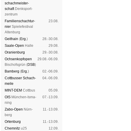
schach­meis­ter­
schaft
Denk­sport­
zen­trum
Familien­schach­tur­
23.08.
nier
Spiele­fes­ti­val
Al­ten­burg
Geit­hain
(
Erg.
)
28.-30.08.
Saale-Open
Halle
29.08.
Oranien­burg
29.-30.08.
Och­sen­kopf­open
29.08.-06.09.
Bischofs­grün (
DSB
)
Bam­berg
(
Erg.
)
02.-06.09.
Cott­busser Schach­
04.-06.09.
meile
MINT-DEM
Cott­bus
05.09.
OIS
Mün­chen-Is­ma­
07.-13.09.
ning
Zabo-Open
Nürn­
11.-13.09.
berg
Orten­burg
11.-13.09.
Chem­nitz
u25
12.09.