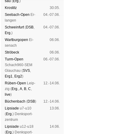
sau
(
Erg.
)
Kros­titz
30.05.
See­bach-Open
Er­
04.-07.06.
lan­gen
Schwein­furt
(
DSB
,
04.-07.06.
Erg.
)
Wart­burg­open
Ei­
06.06.
se­nach
Strö­beck
06.06.
Turm-Open
06.-07.06.
Schach960-SEM
Glau­chau (
SVS
,
Erg1
,
Erg2
)
Rüben-Open
Leip­
12.-14.06.
zig (
Erg.
,
A
,
B
,
C
,
live
)
Büchen­bach
(
DSB
)
12.-14.06.
Lipsiade
u7-u10
13.06.
(
Erg.
) Denk­sport­
zen­trum
Lipsiade
u12-u18
14.06.
(
Erg.
) Denk­sport­