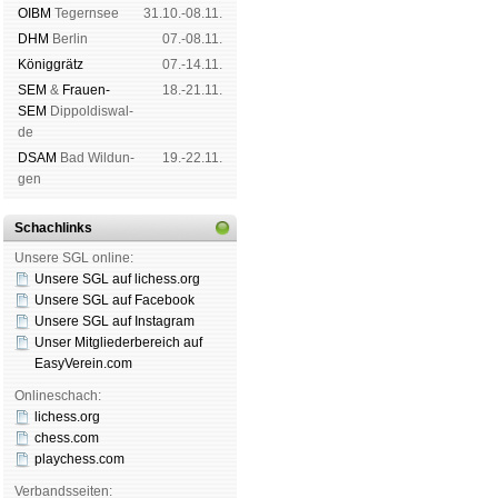
OIBM
Tegern­see
31.10.-08.11.
DHM
Ber­lin
07.-08.11.
König­grätz
07.-14.11.
SEM
&
Frauen-
18.-21.11.
SEM
Dip­pol­dis­wal­
de
DSAM
Bad Wil­dun­
19.-22.11.
gen
Schachlinks
Unsere SGL online:
Unsere SGL auf li­chess.org
Unsere SGL auf Face­book
Unsere SGL auf Insta­gram
Unser Mitgliederbereich auf
EasyVerein.com
Onlineschach:
lichess.org
chess.com
playchess.com
Verbandsseiten: