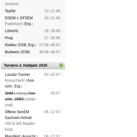
zen­trum
Tep­litz
13.-21.06.
DSEM
&
DFSEM
20.-21.06.
Pader­born (
Erg.
)
Lö­be­ritz
26.-28.06.
Prag
27.-30.06.
Klat­tau
(
DSB
,
Erg.
)
27.06.-08.07.
Bud­weis
(
DSB
)
30.06.-08.07.
Turniere 2. Halbjahr 2026
Lau­sitz-Tur­nier
03.-05.07.
Krausch­witz (
Aus­
schr.
,
Erg.
)
SHM
Leip­zig (
Aus­
04.07.
schr.
,
JSBS
)
(ab­ge­
sagt)
Offene SenEM
06.-12.07.
Sach­sen-An­halt
ü50 & ü65 Mag­de­
burg
Mans­feld
(
Aus­schr.
)
08.-12.07.