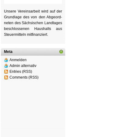
Unsere Ver­eins­ar­beit wird auf der
Grund­lage des von den Ab­ge­ord­
ne­ten des Säch­si­schen Land­tages
be­schlos­se­nen Haus­halts aus
Steu­er­mitteln mit­fi­nan­ziert.
Meta
Anmelden
Admin alternativ
Entries (RSS)
Comments (RSS)