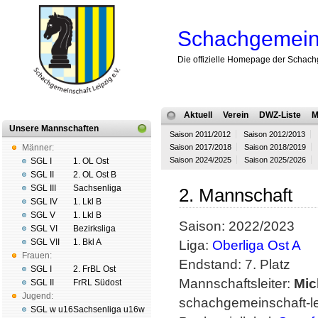
Schachgemeins
Die offizielle Homepage der Schach
Aktuell
Verein
DWZ-Liste
M
Unsere Mannschaften
Saison 2011/2012
Saison 2012/2013
Männer:
Saison 2017/2018
Saison 2018/2019
Saison 2024/2025
Saison 2025/2026
SGL I
1. OL Ost
SGL II
2. OL Ost B
SGL III
Sachsenliga
2. Mannschaft
SGL IV
1. Lkl B
SGL V
1. Lkl B
Saison: 2022/2023
SGL VI
Bezirksliga
SGL VII
1. Bkl A
Liga:
Oberliga Ost A
Frauen:
Endstand: 7. Platz
SGL I
2. FrBL Ost
Mannschaftsleiter:
Mic
SGL II
FrRL Südost
Jugend:
schachgemeinschaft-le
SGL w u16
Sachsenliga u16w