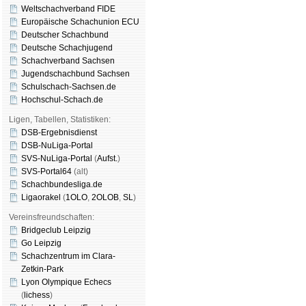
Weltschachverband FIDE
Europäische Schachunion ECU
Deutscher Schachbund
Deutsche Schachjugend
Schachverband Sachsen
Jugendschachbund Sachsen
Schulschach-Sachsen.de
Hochschul-Schach.de
Ligen, Tabellen, Statistiken:
DSB-Ergebnisdienst
DSB-NuLiga-Portal
SVS-NuLiga-Portal
(
Aufst.
)
SVS-Portal64
(alt)
Schachbundesliga.de
Ligaorakel
(
1OLO
,
2OLOB
,
SL
)
Vereinsfreundschaften:
Bridgeclub Leipzig
Go Leipzig
Schachzentrum im Clara-
Zetkin-Park
Lyon Olympique Echecs
(
lichess
)