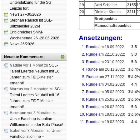
Unterstützung für die SG
19
Axel Scheibe
2155
1
Leipzig fort
20
Dietmar Klemm
2211
2
News 27–30/2026
Brettpunkte:
Stephan Rausch ist SGL-
Mannschaftspunkte:
Blitzmeister 2026!
Erfolgreiches SMM-
Ansetzungen
:
Wochenende 26.-28.06.2026
News 26/2026
1. Runde
am 18.09.2022:
3:5
2. Runde
am 22.10.2022:
5:3
Neueste Kommentare
3. Runde
am 23.10.2022:
5:3
Nadine
vor 1 Monat zu
SGL-
4. Runde
am 26.11.2022:
3½:4½
Talent Laertes Neuhoff mit 16
5. Runde
am 27.11.2022:
5½:2½
Jahren zum FIDE-Meister
ernannt!
6. Runde
am 04.02.2023:
4:4
Marcus
vor 3 Monaten zu
SGL-
7. Runde
am 05.02.2023:
3½:4½
Talent Laertes Neuhoff mit 16
8. Runde
am 25.02.2023:
1½:6½
Jahren zum FIDE-Meister
ernannt!
9. Runde
am 26.02.2023:
5:3
Hermann
vor 3 Monaten zu
10. Runde
am 18.03.2023:
1½:6½
Unser Fanshop ist online –
11. Runde
am 19.03.2023:
4:4
Willkommen in der Beta-Phase!
Isabel
vor 3 Monaten zu
Unser
Fanshop ist online –