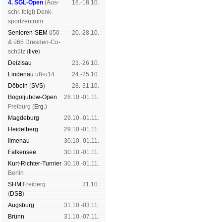
4. SGL-Open
(
Aus­
16.-18.10.
schr. folgt
) Denk­
sport­zen­trum
Senioren-SEM
ü50
20.-28.10.
& ü65 Dres­den-Co­
schütz (
live
)
Dei­zi­sau
23.-26.10.
Lin­de­nau
u8-u14
24.-25.10.
Dö­beln
(
SVS
)
28.-31.10.
Bogoljubow-Open
28.10.-01.11.
Frei­burg (
Erg.
)
Mag­de­burg
29.10.-01.11.
Hei­del­berg
29.10.-01.11.
Il­me­nau
30.10.-01.11.
Fal­ken­see
30.10.-01.11.
Kurt-Rich­ter-Tur­nier
30.10.-01.11.
Ber­lin
SHM
Frei­berg
31.10.
(
DSB
)
Augs­burg
31.10.-03.11.
Brünn
31.10.-07.11.