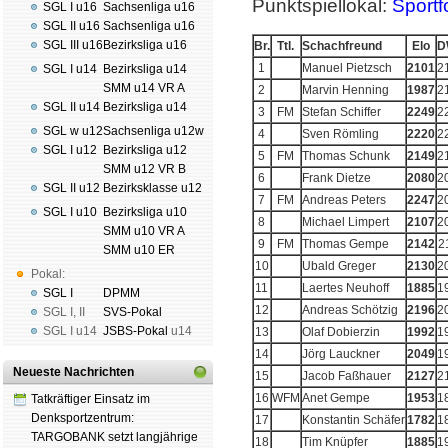
Punktspiellokal:
Sportf
SGL I u16
Sachsenliga u16
SGL II u16
Sachsenliga u16
SGL III u16
Bezirksliga u16
Br.
Ttl.
Schachfreund
Elo
D
1
Manuel Pietzsch
2101
2
SGL I u14
Bezirksliga u14
SMM u14 VR A
2
Marvin Henning
1987
2
SGL II u14
Bezirksliga u14
3
FM
Stefan Schiffer
2249
2
SGL w u12
Sachsenliga u12w
4
Sven Römling
2220
2
SGL I u12
Bezirksliga u12
5
FM
Thomas Schunk
2149
2
SMM u12 VR B
6
Frank Dietze
2080
2
SGL II u12
Bezirksklasse u12
7
FM
Andreas Peters
2247
2
SGL I u10
Bezirksliga u10
8
Michael Limpert
2107
2
SMM u10 VR A
9
FM
Thomas Gempe
2142
2
SMM u10 ER
10
Ubald Greger
2130
2
Pokal:
11
Laertes Neuhoff
1885
1
SGL I
DPMM
12
Andreas Schötzig
2196
2
SGL I
,
II
SVS-Pokal
SGL I
u14
JSBS-Pokal
u14
13
Olaf Dobierzin
1992
1
14
Jörg Lauckner
2049
1
Neueste Nachrichten
15
Jacob Faßhauer
2127
2
16
WFM
Anet Gempe
1953
1
Tatkräftiger Einsatz im
Denksportzentrum:
17
Konstantin Schäfer
1782
1
TARGOBANK setzt langjährige
18
Tim Knüpfer
1885
1