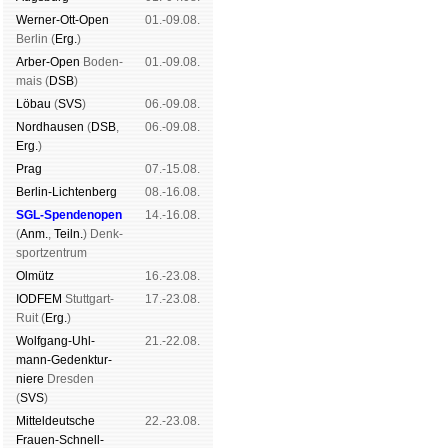
Werner-Ott-Open
01.-09.08.
Ber­lin (
Erg.
)
Arber-Open
Boden­
01.-09.08.
mais (
DSB
)
Lö­bau
(
SVS
)
06.-09.08.
Nord­hau­sen
(
DSB
,
06.-09.08.
Erg.
)
Prag
07.-15.08.
Berlin-Lich­ten­berg
08.-16.08.
SGL-Spenden­open
14.-16.08.
(
Anm.
,
Teiln.
) Denk­
sport­zen­trum
Ol­mütz
16.-23.08.
IODFEM
Stutt­gart-
17.-23.08.
Ruit (
Erg.
)
Wolf­gang-Uhl­
21.-22.08.
mann-Ge­denk­tur­
niere
Dres­den
(
SVS
)
Mit­tel­deu­tsche
22.-23.08.
Frauen-Schnell­