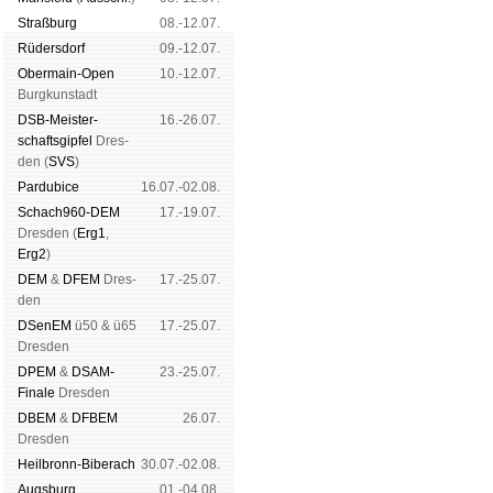
Straß­burg
08.-12.07.
Rüders­dorf
09.-12.07.
Ober­main-Open
10.-12.07.
Burg­kun­stadt
DSB-Meister­
16.-26.07.
schafts­gipfel
Dres­
den (
SVS
)
Pardu­bice
16.07.-02.08.
Schach960-DEM
17.-19.07.
Dres­den (
Erg1
,
Erg2
)
DEM
&
DFEM
Dres­
17.-25.07.
den
DSenEM
ü50 & ü65
17.-25.07.
Dres­den
DPEM
&
DSAM-
23.-25.07.
Finale
Dres­den
DBEM
&
DFBEM
26.07.
Dres­den
Heil­bronn-Bi­ber­ach
30.07.-02.08.
Augs­burg
01.-04.08.