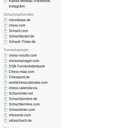
Kaissa Moskau
(
Face­book
,
Insta­gram
)
Schachnachrichten:
chessbase.de
chess.com
Schach.com
Schachkicker.de
Schach-Ticker.de
Turnierkalender:
chess-results.com
chessmanager.com
DSB-Turnierdatenbank
Chess-map.com
Chessport.de
worldchesscalendar.com
chess-calendar.eu
Schachinter.net
Schachturniere.de
Schachtermine.com
Schachlinks.com
chessmix.com
ultraschach.de