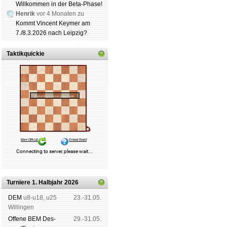
Willkommen in der Beta-Phase!
Henrik
vor 4 Monaten zu
Schachgemeinschaft Lei
Kommt Vincent Keymer am
Mitgliedschaft
|
Vereinsh
7./8.3.2026 nach Leipzig?
schluss
|
Daten­schutz­er­k
Taktikquickie
Turniere 1. Halbjahr 2026
DEM
u8-u18, u25
23.-31.05.
Wil­lin­gen
Offene BEM Des­
29.-31.05.