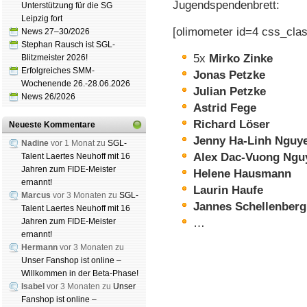
Jugend­spenden­brett:
Unterstützung für die SG
Leipzig fort
[olimometer id=4 css_clas
News 27–30/2026
Stephan Rausch ist SGL-
5x
Mirko Zinke
Blitzmeister 2026!
Erfolgreiches SMM-
Jonas Petzke
Wochenende 26.-28.06.2026
Julian Petzke
News 26/2026
Astrid Fege
Richard Löser
Neueste Kommentare
Jenny Ha-Linh Nguy
Nadine
vor 1 Monat zu
SGL-
Alex Dac-Vuong Ngu
Talent Laertes Neuhoff mit 16
Jahren zum FIDE-Meister
Helene Hausmann
ernannt!
Laurin Haufe
Marcus
vor 3 Monaten zu
SGL-
Jannes Schellenberg
Talent Laertes Neuhoff mit 16
Jahren zum FIDE-Meister
…
ernannt!
Hermann
vor 3 Monaten zu
Unser Fanshop ist online –
Willkommen in der Beta-Phase!
Isabel
vor 3 Monaten zu
Unser
Schachgemeinschaft Leipzig
Fanshop ist online –