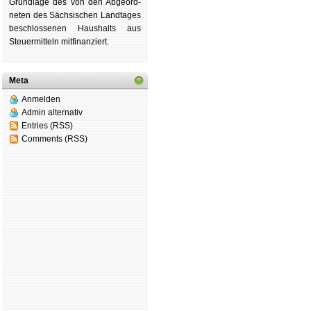
Grund­lage des von den Ab­ge­ord­
ne­ten des Säch­si­schen Land­tages
be­schlos­se­nen Haus­halts aus
Steu­er­mitteln mit­fi­nan­ziert.
Meta
Anmelden
Admin alternativ
Entries (RSS)
Comments (RSS)