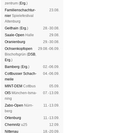
zen­trum (
Erg.
)
Familien­schach­tur­
23.08.
nier
Spiele­fes­ti­val
Al­ten­burg
Geit­hain
(
Erg.
)
28.-30.08.
Saale-Open
Halle
29.08.
Oranien­burg
29.-30.08.
Och­sen­kopf­open
29.08.-06.09.
Bischofs­grün (
DSB
,
Erg.
)
Bam­berg
(
Erg.
)
02.-06.09.
Cott­busser Schach­
04.-06.09.
meile
MINT-DEM
Cott­bus
05.09.
OIS
Mün­chen-Is­ma­
07.-13.09.
ning
Zabo-Open
Nürn­
11.-13.09.
berg
Orten­burg
11.-13.09.
Chem­nitz
u25
12.09.
Nitte­nau
18.-20.09.