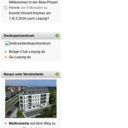
Willkommen in der Beta-Phase!
Mitgliedschaft
|
Vereinsheim
Henrik
vor 4 Monaten zu
schluss
|
Daten­schutz­er­klä­r
Kommt Vincent Keymer am
7./8.3.2026 nach Leipzig?
Denksportzentrum
Bridge-Club-Leipzig.de
Go-Leipzig.de
Neues vom Vereinsheim
Mei­len­stei­ne
auf dem Weg zu