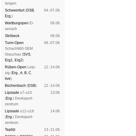
lan­gen
Schwein­furt
(
DSB
,
04.-07.06.
Erg.
)
Wart­burg­open
Ei­
06.06.
se­nach
Strö­beck
06.06.
Turm-Open
06.-07.06.
Schach960-SEM
Glau­chau (
SVS
,
Erg1
,
Erg2
)
Rüben-Open
Leip­
12.-14.06.
zig (
Erg.
,
A
,
B
,
C
,
live
)
Büchen­bach
(
DSB
)
12.-14.06.
Lipsiade
u7-u10
13.06.
(
Erg.
) Denk­sport­
zen­trum
Lipsiade
u12-u18
14.06.
(
Erg.
) Denk­sport­
zen­trum
Tep­litz
13.-21.06.