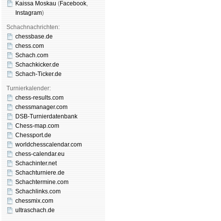
Kaissa Moskau
(
Face­book
,
Insta­gram
)
Schachnachrichten:
chessbase.de
chess.com
Schach.com
Schachkicker.de
Schach-Ticker.de
Turnierkalender:
chess-results.com
chessmanager.com
DSB-Turnierdatenbank
Chess-map.com
Chessport.de
worldchesscalendar.com
chess-calendar.eu
Schachinter.net
Schachturniere.de
Schachtermine.com
Schachlinks.com
chessmix.com
ultraschach.de