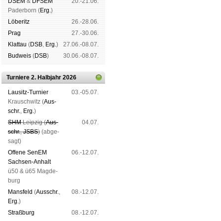
DSEM
&
DFSEM
20.-21.06.
Pader­born (
Erg.
)
Lö­be­ritz
26.-28.06.
Prag
27.-30.06.
Klat­tau
(
DSB
,
Erg.
)
27.06.-08.07.
Bud­weis
(
DSB
)
30.06.-08.07.
Turniere 2. Halbjahr 2026
Lau­sitz-Tur­nier
03.-05.07.
Krausch­witz (
Aus­
schr.
,
Erg.
)
SHM
Leip­zig (
Aus­
04.07.
schr.
,
JSBS
)
(ab­ge­
sagt)
Offene SenEM
06.-12.07.
Sach­sen-An­halt
ü50 & ü65 Mag­de­
burg
Mans­feld
(
Aus­schr.
,
08.-12.07.
Erg.
)
Straß­burg
08.-12.07.