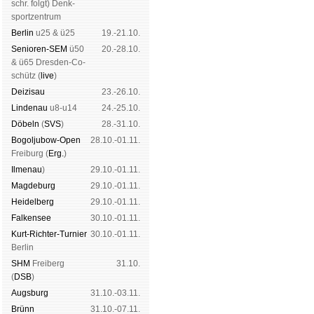
schr. folgt
) Denk­
sport­zen­trum
Ber­lin
u25 & ü25
19.-21.10.
Senioren-SEM
ü50
20.-28.10.
& ü65 Dres­den-Co­
schütz (
live
)
Dei­zi­sau
23.-26.10.
Lin­de­nau
u8-u14
24.-25.10.
Dö­beln
(
SVS
)
28.-31.10.
Bogoljubow-Open
28.10.-01.11.
Frei­burg (
Erg.
)
Il­me­nau
)
29.10.-01.11.
Mag­de­burg
29.10.-01.11.
Hei­del­berg
29.10.-01.11.
Fal­ken­see
30.10.-01.11.
Kurt-Rich­ter-Tur­nier
30.10.-01.11.
Ber­lin
SHM
Frei­berg
31.10.
(
DSB
)
Augs­burg
31.10.-03.11.
Brünn
31.10.-07.11.