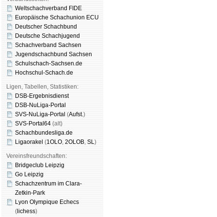
Weltschachverband FIDE
Europäische Schachunion ECU
Deutscher Schachbund
Deutsche Schachjugend
Schachverband Sachsen
Jugendschachbund Sachsen
Schulschach-Sachsen.de
Hochschul-Schach.de
Ligen, Tabellen, Statistiken:
DSB-Ergebnisdienst
DSB-NuLiga-Portal
SVS-NuLiga-Portal
(
Aufst.
)
SVS-Portal64
(alt)
Schachbundesliga.de
Ligaorakel
(
1OLO
,
2OLOB
,
SL
)
Vereinsfreundschaften:
Bridgeclub Leipzig
Go Leipzig
Schachzentrum im Clara-
Zetkin-Park
Lyon Olympique Echecs
(
lichess
)