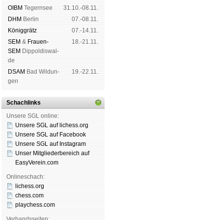
OIBM
Tegern­see
31.10.-08.11.
DHM
Ber­lin
07.-08.11.
König­grätz
07.-14.11.
SEM
&
Frauen-
18.-21.11.
SEM
Dip­pol­dis­wal­
de
DSAM
Bad Wil­dun­
19.-22.11.
gen
Schachlinks
Unsere SGL online:
Unsere SGL auf li­chess.org
Unsere SGL auf Face­book
Unsere SGL auf Insta­gram
Unser Mitgliederbereich auf
EasyVerein.com
Onlineschach:
lichess.org
chess.com
playchess.com
Verbandsseiten: