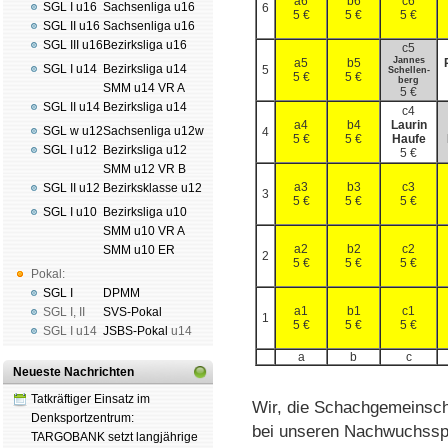
a6
b6
c6
SGL I u16
Sachsenliga u16
6
5 €
5 €
5 €
SGL II u16
Sachsenliga u16
SGL III u16
Bezirksliga u16
c5
Jannes
a5
b5
SGL I u14
Bezirksliga u14
5
Sche­llen­
5 €
5 €
berg
SMM u14 VR A
5 €
SGL II u14
Bezirksliga u14
c4
a4
b4
Laurin
SGL w u12
Sachsenliga u12w
4
5 €
5 €
Haufe
SGL I u12
Bezirksliga u12
5 €
SMM u12 VR B
a3
b3
c3
SGL II u12
Bezirksklasse u12
3
5 €
5 €
5 €
SGL I u10
Bezirksliga u10
SMM u10 VR A
a2
b2
c2
SMM u10 ER
2
5 €
5 €
5 €
Pokal:
SGL I
DPMM
a1
b1
c1
SGL I
,
II
SVS-Pokal
1
5 €
5 €
5 €
SGL I
u14
JSBS-Pokal
u14
a
b
c
Neueste Nachrichten
Tatkräftiger Einsatz im
Wir, die Schachgemeinscha
Denksportzentrum:
bei unseren Nach­wuchs­spi
TARGOBANK setzt langjährige