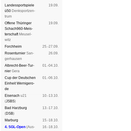
Landes­sport­spiele
19.09.
ü50
Denk­sport­zen­
trum
Offene Thü­rin­ger
19.09.
Schach960-Meis­
ter­schaft
Meu­sel­
witz
Forch­heim
25.-27.09.
Rosen­tur­nier
San­
26.09.
ger­hau­sen
Albrecht-Beer-Tur­
01.-04.10.
nier
Ge­ra
Cup der Deut­schen
01.-06.10.
Ein­heit
Wer­ni­ge­ro­
de
Eise­nach
u21
10.-13.10.
(
JSBS
)
Bad Harz­burg
13.-17.10.
(
DSB
)
Mar­burg
15.-18.10.
4. SGL-Open
(
Aus­
16.-18.10.