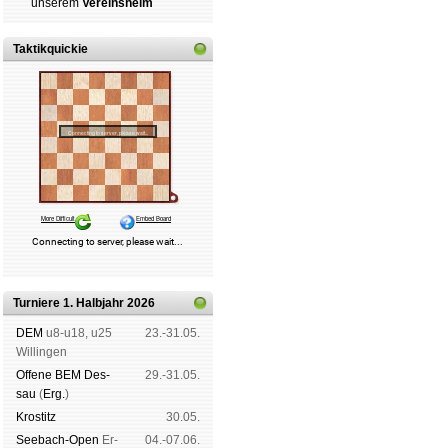
un­se­rem
Ver­eins­heim
Taktikquickie
Turniere 1. Halbjahr 2026
DEM
u8-u18, u25
23.-31.05.
Wil­lin­gen
Offene BEM Des­
29.-31.05.
sau
(
Erg.
)
Kros­titz
30.05.
See­bach-Open
Er­
04.-07.06.