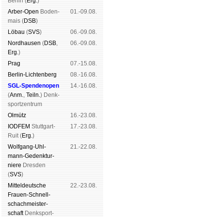
Ber­lin (
Erg.
)
Arber-Open
Boden­
01.-09.08.
mais (
DSB
)
Lö­bau
(
SVS
)
06.-09.08.
Nord­hau­sen
(
DSB
,
06.-09.08.
Erg.
)
Prag
07.-15.08.
Berlin-Lich­ten­berg
08.-16.08.
SGL-Spenden­open
14.-16.08.
(
Anm.
,
Teiln.
) Denk­
sport­zen­trum
Ol­mütz
16.-23.08.
IODFEM
Stutt­gart-
17.-23.08.
Ruit (
Erg.
)
Wolf­gang-Uhl­
21.-22.08.
mann-Ge­denk­tur­
niere
Dres­den
(
SVS
)
Mit­tel­deu­tsche
22.-23.08.
Frauen-Schnell­
schach­meis­ter­
schaft
Denk­sport­