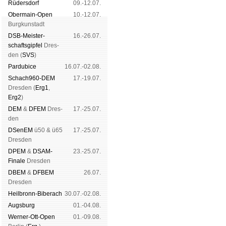
Rüders­dorf
09.-12.07.
Ober­main-Open
10.-12.07.
Burg­kun­stadt
DSB-Meister­
16.-26.07.
schafts­gipfel
Dres­
den (
SVS
)
Pardu­bice
16.07.-02.08.
Schach960-DEM
17.-19.07.
Dres­den (
Erg1
,
Erg2
)
DEM
&
DFEM
Dres­
17.-25.07.
den
DSenEM
ü50 & ü65
17.-25.07.
Dres­den
DPEM
&
DSAM-
23.-25.07.
Finale
Dres­den
DBEM
&
DFBEM
26.07.
Dres­den
Heil­bronn-Bi­ber­ach
30.07.-02.08.
Augs­burg
01.-04.08.
Werner-Ott-Open
01.-09.08.