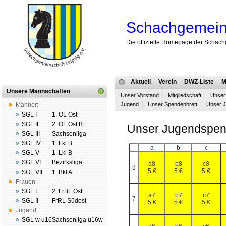
Schachgemeins
Die offizielle Homepage der Schach
Aktuell
Verein
DWZ-Liste
M
Unsere Mannschaften
Unser Vorstand
Mitgliedschaft
Unser 
Männer:
Jugend
Unser Spendenbrett
Unser J
SGL I
1. OL Ost
SGL II
2. OL Ost B
Unser Jugendspen
SGL III
Sachsenliga
SGL IV
1. Lkl B
a
b
c
SGL V
1. Lkl B
SGL VI
Bezirksliga
a8
b8
c8
8
5 €
5 €
5 €
SGL VII
1. Bkl A
Frauen:
SGL I
2. FrBL Ost
a7
b7
c7
7
SGL II
FrRL Südost
5 €
5 €
5 €
Jugend:
SGL w u16
Sachsenliga u16w