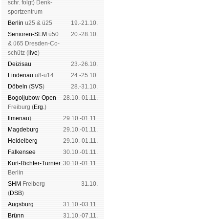
schr. folgt
) Denk­
sport­zen­trum
Ber­lin
u25 & ü25
19.-21.10.
Senioren-SEM
ü50
20.-28.10.
& ü65 Dres­den-Co­
schütz (
live
)
Dei­zi­sau
23.-26.10.
Lin­de­nau
u8-u14
24.-25.10.
Dö­beln
(
SVS
)
28.-31.10.
Bogoljubow-Open
28.10.-01.11.
Frei­burg (
Erg.
)
Il­me­nau
)
29.10.-01.11.
Mag­de­burg
29.10.-01.11.
Hei­del­berg
29.10.-01.11.
Fal­ken­see
30.10.-01.11.
Kurt-Rich­ter-Tur­nier
30.10.-01.11.
Ber­lin
SHM
Frei­berg
31.10.
(
DSB
)
Augs­burg
31.10.-03.11.
Brünn
31.10.-07.11.