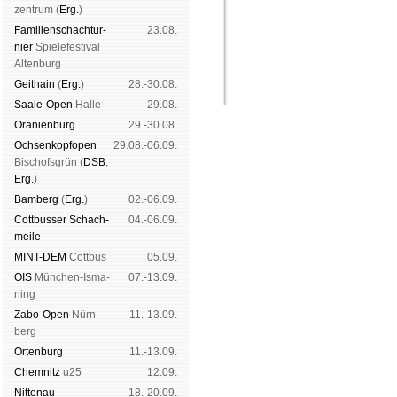
zen­trum (
Erg.
)
Familien­schach­tur­
23.08.
nier
Spiele­fes­ti­val
Al­ten­burg
Geit­hain
(
Erg.
)
28.-30.08.
Saale-Open
Halle
29.08.
Oranien­burg
29.-30.08.
Och­sen­kopf­open
29.08.-06.09.
Bischofs­grün (
DSB
,
Erg.
)
Bam­berg
(
Erg.
)
02.-06.09.
Schachgemeinschaft Leipzig
Cott­busser Schach­
04.-06.09.
meile
Mitgliedschaft
|
Vereinsheim
schluss
|
Daten­schutz­er­klä­
MINT-DEM
Cott­bus
05.09.
OIS
Mün­chen-Is­ma­
07.-13.09.
ning
Zabo-Open
Nürn­
11.-13.09.
berg
Orten­burg
11.-13.09.
Chem­nitz
u25
12.09.
Nitte­nau
18.-20.09.