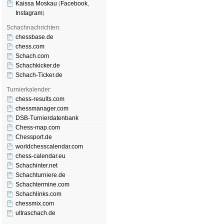
Kaissa Moskau
(
Face­book
,
Insta­gram
)
Schachnachrichten:
chessbase.de
chess.com
Schach.com
Schachkicker.de
Schach-Ticker.de
Turnierkalender:
chess-results.com
chessmanager.com
DSB-Turnierdatenbank
Chess-map.com
Chessport.de
worldchesscalendar.com
chess-calendar.eu
Schachinter.net
Schachturniere.de
Schachtermine.com
Schachlinks.com
chessmix.com
ultraschach.de