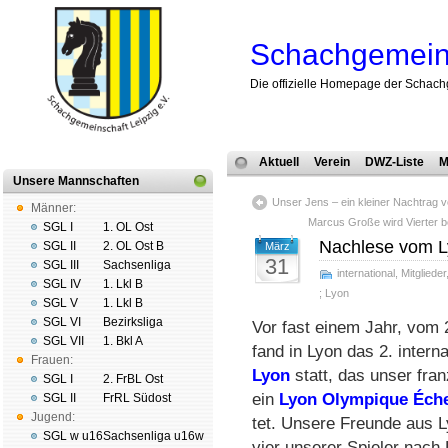
Schachgemeins
Die offizielle Homepage der Schach
Aktuell
Verein
DWZ-Liste
M
Unsere Mannschaften
Unser Jens – ein kleiner Nachtrag v
Männer:
Marcus Große wird Vierter bei
SGL I
1. OL Ost
Nachlese vom L
SGL II
2. OL Ost B
März
31
SGL III
Sachsenliga
international
,
Mitglieder
SGL IV
1. Lkl B
;
Lyon
SGL V
1. Lkl B
SGL VI
Bezirksliga
Vor fast einem Jahr, vom 2
SGL VII
1. Bkl A
fand in Lyon das 2. in­ter­n
Frauen:
Lyon
statt, das un­ser fran­
SGL I
2. FrBL Ost
ein
Lyon Olym­pi­que Éch
SGL II
FrRL Südost
Jugend:
tet. Un­se­re Freun­de aus L
SGL w u16
Sachsenliga u16w
vier un­se­rer Spie­ler nach 