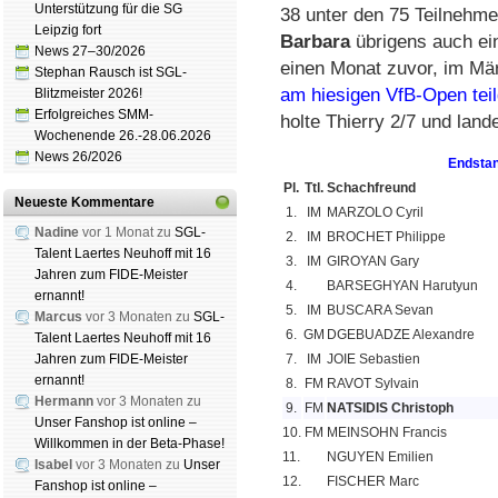
Unterstützung für die SG
38 unter den 75 Teil­neh­me
Leipzig fort
Bar­ba­ra
übri­gens auch ein
News 27–30/2026
ei­nen Mo­nat zu­vor, im M
Stephan Rausch ist SGL-
am hie­si­gen VfB-Open teil
Blitzmeister 2026!
Erfolgreiches SMM-
holte Thier­ry 2/7 und lan­d
Wochenende 26.-28.06.2026
News 26/2026
Endstan
Pl.
Ttl.
Schachfreund
Neueste Kommentare
1.
IM
MARZOLO Cyril
Nadine
vor 1 Monat zu
SGL-
2.
IM
BROCHET Philippe
Talent Laertes Neuhoff mit 16
3.
IM
GIROYAN Gary
Jahren zum FIDE-Meister
4.
BARSEGHYAN Harutyun
ernannt!
5.
IM
BUSCARA Sevan
Marcus
vor 3 Monaten zu
SGL-
6.
GM
DGEBUADZE Alexandre
Talent Laertes Neuhoff mit 16
Jahren zum FIDE-Meister
7.
IM
JOIE Sebastien
ernannt!
8.
FM
RAVOT Sylvain
Hermann
vor 3 Monaten zu
9.
FM
NATSIDIS Christoph
Unser Fanshop ist online –
10.
FM
MEINSOHN Francis
Willkommen in der Beta-Phase!
11.
NGUYEN Emilien
Isabel
vor 3 Monaten zu
Unser
12.
FISCHER Marc
Fanshop ist online –