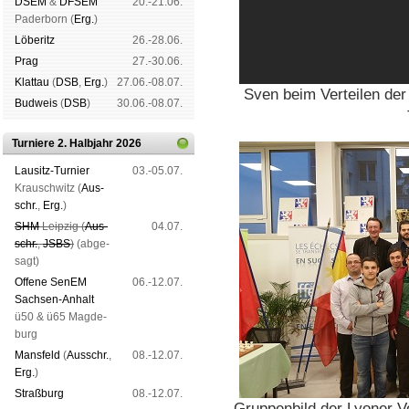
DSEM
&
DFSEM
20.-21.06.
Pader­born (
Erg.
)
Lö­be­ritz
26.-28.06.
Prag
27.-30.06.
Klat­tau
(
DSB
,
Erg.
)
27.06.-08.07.
Sven beim Verteilen de
Bud­weis
(
DSB
)
30.06.-08.07.
Turniere 2. Halbjahr 2026
Lau­sitz-Tur­nier
03.-05.07.
Krausch­witz (
Aus­
schr.
,
Erg.
)
SHM
Leip­zig (
Aus­
04.07.
schr.
,
JSBS
)
(ab­ge­
sagt)
Offene SenEM
06.-12.07.
Sach­sen-An­halt
ü50 & ü65 Mag­de­
burg
Mans­feld
(
Aus­schr.
,
08.-12.07.
Erg.
)
Straß­burg
08.-12.07.
Gruppenbild der Lyoner Ve