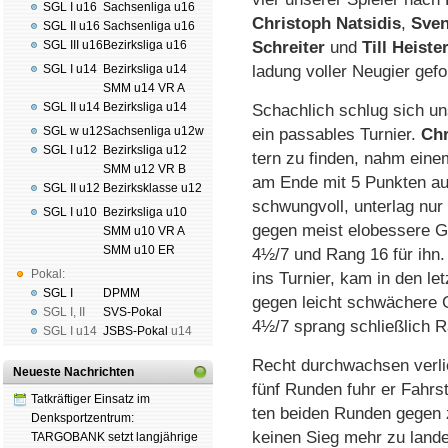
SGL I u16
Sachsenliga u16
Chris­toph Nat­si­dis
,
Sven
SGL II u16
Sachsenliga u16
SGL III u16
Bezirksliga u16
Schrei­ter
und
Till Heis­te
SGL I u14
Bezirksliga u14
la­dung vol­ler Neu­­gier ge­fo
SMM u14 VR A
SGL II u14
Bezirksliga u14
Schach­lich schlug sich un
SGL w u12
Sachsenliga u12w
ein pas­sa­bles Tur­nier.
Chr
SGL I u12
Bezirksliga u12
tern zu fin­den, nahm eine
SMM u12 VR B
am En­de mit 5 Punk­ten a
SGL II u12
Bezirksklasse u12
schwung­voll, un­ter­lag nur
SGL I u10
Bezirksliga u10
gegen meist elo­bes­se­re G
SMM u10 VR A
SMM u10 ER
4½/7 und Rang 16 für ihn
Pokal:
ins Tur­nier, kam in den le
SGL I
DPMM
gegen leicht schwä­che­re 
SGL I
,
II
SVS-Pokal
4½/7 sprang schließ­lich R
SGL I
u14
JSBS-Pokal
u14
Recht durch­wach­sen ver­li
Neueste Nachrichten
fünf Run­den fuhr er Fahr­st
Tatkräftiger Einsatz im
ten bei­den Run­den ge­gen 
Denksportzentrum:
kei­nen Sieg mehr zu lan­d
TARGOBANK setzt langjährige