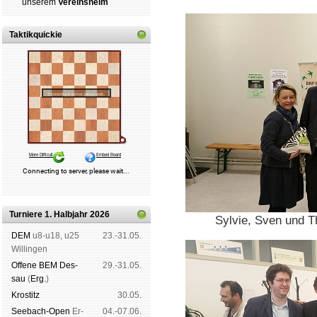
un­se­rem
Ver­eins­heim
Taktikquickie
Turniere 1. Halbjahr 2026
Sylvie, Sven und Thi
DEM
u8-u18, u25
23.-31.05.
Wil­lin­gen
Offene BEM Des­
29.-31.05.
sau
(
Erg.
)
Kros­titz
30.05.
See­bach-Open
Er­
04.-07.06.