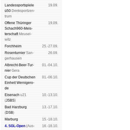
Landes­sport­spiele
19.09.
ü50
Denk­sport­zen­
trum
Offene Thü­rin­ger
19.09.
Schach960-Meis­
ter­schaft
Meu­sel­
witz
Forch­heim
25.-27.09.
Rosen­tur­nier
San­
26.09.
ger­hau­sen
Albrecht-Beer-Tur­
01.-04.10.
nier
Ge­ra
Cup der Deut­schen
01.-06.10.
Ein­heit
Wer­ni­ge­ro­
de
Eise­nach
u21
10.-13.10.
(
JSBS
)
Bad Harz­burg
13.-17.10.
(
DSB
)
Mar­burg
15.-18.10.
4. SGL-Open
(
Aus­
16.-18.10.