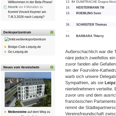
13.
IM
DUMITRACHE Dragos-Nico
Willkommen in der Beta-Phase!
Henrik
vor 4 Monaten zu
16.
HEISTERMANN Till
Kommt Vincent Keymer am
19.
ROEMLING Sven
7./8.3.2026 nach Leipzig?
…
38.
SCHREITER Thomas
…
Denksportzentrum
64.
BARBARA Thierry
Bridge-Club-Leipzig.de
Außer­schach­lich war die Tur
Go-Leipzig.de
nä­re je­doch zwei­fel­los ei
zu­vor fan­den alle Ge­fal­le
Neues vom Vereinsheim
ten der Four­vière-Ka­the­dra
warb sich un­se­re De­le­ga­
Sym­pa­thien, als sie
Leip­z
nier­teil­neh­mern ver­teil­t
zu­vor uns und dem aus­rich­
fran­zö­si­schen Par­la­ments
nimmt die Städte­part­ner­s
Mei­len­stei­ne
auf dem Weg zu
Ver­eins­freund­schaft zwi­sc