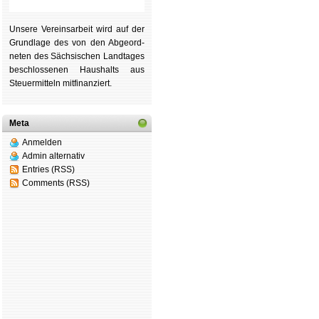
Unsere Ver­eins­ar­beit wird auf der
Grund­lage des von den Ab­ge­ord­
ne­ten des Säch­si­schen Land­tages
be­schlos­se­nen Haus­halts aus
Steu­er­mitteln mit­fi­nan­ziert.
Meta
Anmelden
Admin alternativ
Entries (RSS)
Comments (RSS)