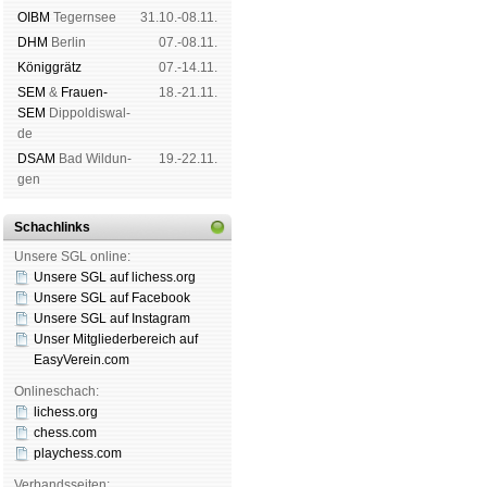
OIBM
Tegern­see
31.10.-08.11.
DHM
Ber­lin
07.-08.11.
König­grätz
07.-14.11.
SEM
&
Frauen-
18.-21.11.
SEM
Dip­pol­dis­wal­
de
DSAM
Bad Wil­dun­
19.-22.11.
gen
Schachlinks
Unsere SGL online:
Unsere SGL auf li­chess.org
Unsere SGL auf Face­book
Unsere SGL auf Insta­gram
Unser Mitgliederbereich auf
EasyVerein.com
Onlineschach:
lichess.org
chess.com
playchess.com
Verbandsseiten: