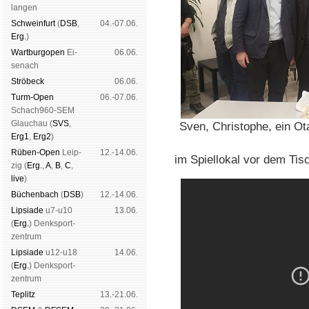
lan­gen
Schwein­furt
(
DSB
,
04.-07.06.
Erg.
)
Wart­burg­open
Ei­
06.06.
se­nach
Strö­beck
06.06.
Turm-Open
06.-07.06.
Schach960-SEM
Glau­chau (
SVS
,
Sven, Christophe, ein Ota
Erg1
,
Erg2
)
Rüben-Open
Leip­
12.-14.06.
im Spiellokal vor dem Tis
zig (
Erg.
,
A
,
B
,
C
,
live
)
Büchen­bach
(
DSB
)
12.-14.06.
Lipsiade
u7-u10
13.06.
(
Erg.
) Denk­sport­
zen­trum
Lipsiade
u12-u18
14.06.
(
Erg.
) Denk­sport­
zen­trum
Tep­litz
13.-21.06.