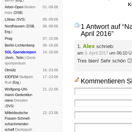
Ber­lin (
Erg.
)
K
Arber-Open
Boden­
01.-09.08.
mais (
DSB
)
Lö­bau
(
SVS
)
06.-09.08.
1 Antwort auf “
Nord­hau­sen
(
DSB
,
06.-09.08.
Erg.
)
April 2016”
Prag
07.-15.08.
Alex
Berlin-Lich­ten­berg
08.-16.08.
1.
schrieb:
SGL-Spenden­open
14.-16.08.
am
3. April 2017
um 06:10 U
(
Anm.
,
Teiln.
) Denk­
Tres bien! Sehr schön 🙂
sport­zen­trum
Ol­mütz
16.-23.08.
IODFEM
Stutt­gart-
17.-23.08.
Kommentieren Si
Ruit (
Erg.
)
Wolf­gang-Uhl­
21.-22.08.
mann-Ge­denk­tur­
niere
Dres­den
(
SVS
)
Mit­tel­deu­tsche
22.-23.08.
Frauen-Schnell­
schach­meis­ter­
schaft
Denk­sport­