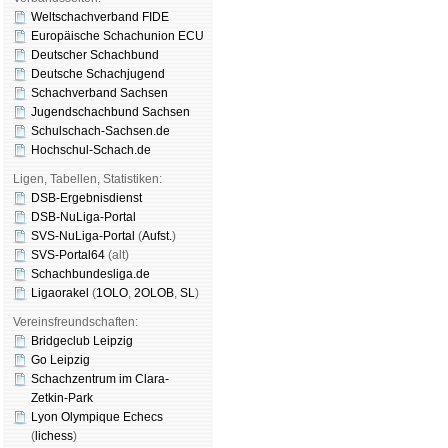
Weltschachverband FIDE
Europäische Schachunion ECU
Deutscher Schachbund
Deutsche Schachjugend
Schachverband Sachsen
Jugendschachbund Sachsen
Schulschach-Sachsen.de
Hochschul-Schach.de
Ligen, Tabellen, Statistiken:
DSB-Ergebnisdienst
DSB-NuLiga-Portal
SVS-NuLiga-Portal
(
Aufst.
)
SVS-Portal64
(alt)
Schachbundesliga.de
Ligaorakel
(
1OLO
,
2OLOB
,
SL
)
Vereinsfreundschaften:
Bridgeclub Leipzig
Go Leipzig
Schachzentrum im Clara-
Zetkin-Park
Lyon Olympique Echecs
(
lichess
)