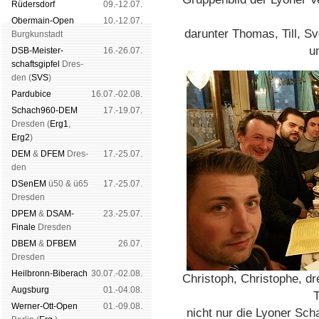
Rüders­dorf
09.-12.07.
Ober­main-Open
10.-12.07.
darunter Thomas, Till, S
Burg­kun­stadt
u
DSB-Meister­
16.-26.07.
schafts­gipfel
Dres­
den (
SVS
)
Pardu­bice
16.07.-02.08.
Schach960-DEM
17.-19.07.
Dres­den (
Erg1
,
Erg2
)
DEM
&
DFEM
Dres­
17.-25.07.
den
DSenEM
ü50 & ü65
17.-25.07.
Dres­den
DPEM
&
DSAM-
23.-25.07.
Finale
Dres­den
DBEM
&
DFBEM
26.07.
Dres­den
Heil­bronn-Bi­ber­ach
30.07.-02.08.
Christoph, Christophe, dr
Augs­burg
01.-04.08.
T
Werner-Ott-Open
01.-09.08.
nicht nur die Lyoner Sc