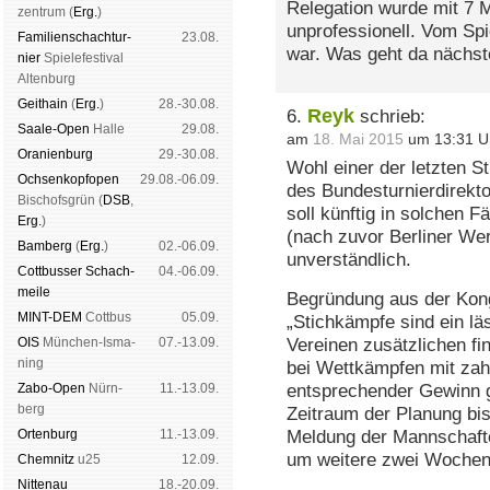
Relegation wurde mit 7 M
zen­trum (
Erg.
)
unprofessionell. Vom Sp
Familien­schach­tur­
23.08.
war. Was geht da nächst
nier
Spiele­fes­ti­val
Al­ten­burg
Geit­hain
(
Erg.
)
28.-30.08.
Reyk
6.
schrieb:
Saale-Open
Halle
29.08.
am
18. Mai 2015
um 13:31 U
Oranien­burg
29.-30.08.
Wohl einer der letzten S
Och­sen­kopf­open
29.08.-06.09.
des Bundesturnierdirekt
Bischofs­grün (
DSB
,
soll künftig in solchen F
Erg.
)
(nach zuvor Berliner Wert
Bam­berg
(
Erg.
)
02.-06.09.
unverständlich.
Cott­busser Schach­
04.-06.09.
meile
Begründung aus der Kon
MINT-DEM
Cott­bus
05.09.
„Stichkämpfe sind ein lä
OIS
Mün­chen-Is­ma­
07.-13.09.
Vereinen zusätzlichen fi
ning
bei Wettkämpfen mit zahl
Zabo-Open
Nürn­
11.-13.09.
entsprechender Gewinn 
berg
Zeitraum der Planung bis
Orten­burg
11.-13.09.
Meldung der Mannschafte
um weitere zwei Wochen
Chem­nitz
u25
12.09.
Nitte­nau
18.-20.09.