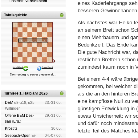
un­se­rem
Ver­eins­heim
eines Kaderlehrgangs sehr
besseren Gewinnchancen 
Taktikquickie
Als nächstes war Heiko fer
an seinem Brett schon Sch
einen Mehrbauern und gan
Bedenkzeit. Das Ende kam
Die gute Nachricht war, d
restlichen Brettern schon
zumindest kaum noch in V
Bei einem 4-4 wäre übrige
gekommen, bei welcher di
als die an den hinteren Br
Turniere 1. Halbjahr 2026
eine kampflose Null zu ver
DEM
u8-u18, u25
23.-31.05.
günstigen Entwicklung in (
Wil­lin­gen
etwas Unsicherheit; wir so
Offene BEM Des­
29.-31.05.
sau
(
Erg.
)
und dafür noch mindestens
Kros­titz
30.05.
letzte Teil des Matches k
See­bach-Open
Er­
04.-07.06.