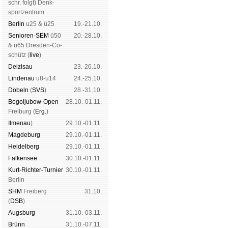
schr. folgt
) Denk­
Schachgemeinschaft Leipzig
sport­zen­trum
Mitgliedschaft
|
Vereinsheim
Ber­lin
u25 & ü25
19.-21.10.
schluss
|
Daten­schutz­er­klä­r
Senioren-SEM
ü50
20.-28.10.
& ü65 Dres­den-Co­
schütz (
live
)
Dei­zi­sau
23.-26.10.
Lin­de­nau
u8-u14
24.-25.10.
Dö­beln
(
SVS
)
28.-31.10.
Bogoljubow-Open
28.10.-01.11.
Frei­burg (
Erg.
)
Il­me­nau
)
29.10.-01.11.
Mag­de­burg
29.10.-01.11.
Hei­del­berg
29.10.-01.11.
Fal­ken­see
30.10.-01.11.
Kurt-Rich­ter-Tur­nier
30.10.-01.11.
Ber­lin
SHM
Frei­berg
31.10.
(
DSB
)
Augs­burg
31.10.-03.11.
Brünn
31.10.-07.11.