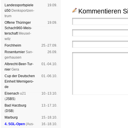
Landes­sport­spiele
19.09.
Kommentieren Si
ü50
Denk­sport­zen­
trum
Offene Thü­rin­ger
19.09.
Schach960-Meis­
ter­schaft
Meu­sel­
witz
Forch­heim
25.-27.09.
Rosen­tur­nier
San­
26.09.
ger­hau­sen
Albrecht-Beer-Tur­
01.-04.10.
nier
Ge­ra
Cup der Deut­schen
01.-06.10.
Ein­heit
Wer­ni­ge­ro­
de
Eise­nach
u21
10.-13.10.
(
JSBS
)
Bad Harz­burg
13.-17.10.
(
DSB
)
Mar­burg
15.-18.10.
4. SGL-Open
(
Aus­
16.-18.10.