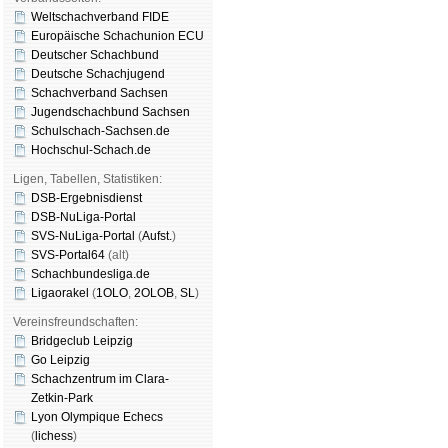
Weltschachverband FIDE
Europäische Schachunion ECU
Deutscher Schachbund
Deutsche Schachjugend
Schachverband Sachsen
Jugendschachbund Sachsen
Schulschach-Sachsen.de
Hochschul-Schach.de
Ligen, Tabellen, Statistiken:
DSB-Ergebnisdienst
DSB-NuLiga-Portal
SVS-NuLiga-Portal
(
Aufst.
)
SVS-Portal64
(alt)
Schachbundesliga.de
Ligaorakel
(
1OLO
,
2OLOB
,
SL
)
Vereinsfreundschaften:
Bridgeclub Leipzig
Go Leipzig
Schachzentrum im Clara-
Zetkin-Park
Lyon Olympique Echecs
(
lichess
)