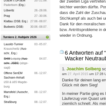
DSEM
&
DFSEM
20.-21.06.
der zweiten Liga vertreten
Pader­born (
Erg.
)
leichter werden dürfte. P
Lö­be­ritz
26.-28.06.
dass die Zahl der Zuschau
Prag
27.-30.06.
Stichkampf als auch bei u
Klat­tau
(
DSB
,
Erg.
)
27.06.-08.07.
Dank für den moralischen 
Bud­weis
(
DSB
)
30.06.-08.07.
bzw. Antrittsprobleme in de
wieder in Ordnung.
Turniere 2. Halbjahr 2026
Lau­sitz-Tur­nier
03.-05.07.
Krausch­witz (
Aus­
6 Antworten auf 
schr.
,
Erg.
)
Wacker Neutraub
SHM
Leip­zig (
Aus­
04.07.
schr.
,
JSBS
)
(ab­ge­
sagt)
Joachim Solberg
1.
sc
Offene SenEM
06.-12.07.
am
27. April 2015
um 17:28 
Sach­sen-An­halt
Danke für deinen lang er
ü50 & ü65 Mag­de­
Glück mit dem Sieg!
burg
Mans­feld
(
Aus­schr.
,
08.-12.07.
In meiner Partie ging es 
Erg.
)
Läuferzug von Quast unte
Straß­burg
08.-12.07.
ziemlich schnell. Als me