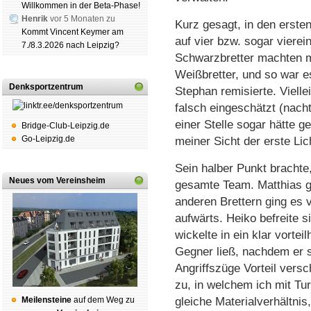
Willkommen in der Beta-Phase!
Henrik
vor 5 Monaten zu
Kurz gesagt, in den erste
Kommt Vincent Keymer am
auf vier bzw. sogar viere
7./8.3.2026 nach Leipzig?
Schwarzbretter machten m
Weißbretter, und so war e
Denksportzentrum
Stephan remisierte. Viellei
falsch eingeschätzt (nach
einer Stelle sogar hätte g
Bridge-Club-Leipzig.de
Go-Leipzig.de
meiner Sicht der erste Li
Sein halber Punkt brachte
Neues vom Vereinsheim
gesamte Team. Matthias g
anderen Brettern ging es
aufwärts. Heiko befreite 
wickelte in ein klar vortei
Gegner ließ, nachdem er si
Angriffszüge Vorteil versc
zu, in welchem ich mit Tur
Mei­len­stei­ne
auf dem Weg zu
gleiche Materialverhältni