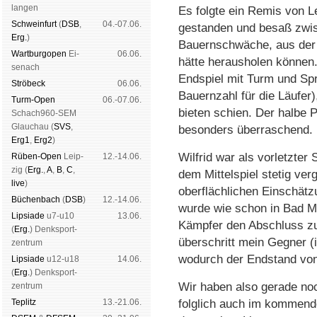
lan­gen
Es folgte ein Remis von L
Schwein­furt
(
DSB
,
04.-07.06.
gestanden und besaß zwis
Erg.
)
Bauernschwäche, aus der
Wart­burg­open
Ei­
06.06.
hätte herausholen können.
se­nach
Endspiel mit Turm und Spr
Strö­beck
06.06.
Bauernzahl für die Läufer
Turm-Open
06.-07.06.
bieten schien. Der halbe 
Schach960-SEM
Glau­chau (
SVS
,
besonders überraschend.
Erg1
,
Erg2
)
Wilfrid war als vorletzter S
Rüben-Open
Leip­
12.-14.06.
zig (
Erg.
,
A
,
B
,
C
,
dem Mittelspiel stetig ve
live
)
oberflächlichen Einschätz
Büchen­bach
(
DSB
)
12.-14.06.
wurde wie schon in Bad Me
Lipsiade
u7-u10
13.06.
Kämpfer den Abschluss zu
(
Erg.
) Denk­sport­
überschritt mein Gegner (i
zen­trum
wodurch der Endstand von 
Lipsiade
u12-u18
14.06.
(
Erg.
) Denk­sport­
Wir haben also gerade noc
zen­trum
Tep­litz
13.-21.06.
folglich auch im kommende