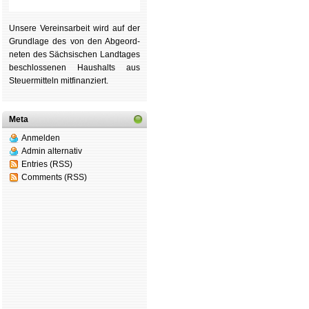
Unsere Ver­eins­ar­beit wird auf der
Grund­lage des von den Ab­ge­ord­
ne­ten des Säch­si­schen Land­tages
be­schlos­se­nen Haus­halts aus
Steu­er­mitteln mit­fi­nan­ziert.
Meta
Anmelden
Admin alternativ
Entries (RSS)
Comments (RSS)