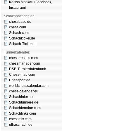
Kaissa Moskau
(
Face­book
,
Insta­gram
)
Schachnachrichten:
chessbase.de
chess.com
Schach.com
Schachkicker.de
Schach-Ticker.de
Turnierkalender:
chess-results.com
chessmanager.com
DSB-Turnierdatenbank
Chess-map.com
Chessport.de
worldchesscalendar.com
chess-calendar.eu
Schachinter.net
Schachturniere.de
Schachtermine.com
Schachlinks.com
chessmix.com
ultraschach.de