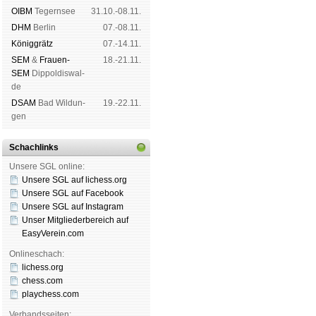
OIBM
Tegern­see
31.10.-08.11.
DHM
Ber­lin
07.-08.11.
König­grätz
07.-14.11.
SEM
&
Frauen-
18.-21.11.
SEM
Dip­pol­dis­wal­
de
DSAM
Bad Wil­dun­
19.-22.11.
gen
Schachlinks
Unsere SGL online:
Unsere SGL auf li­chess.org
Unsere SGL auf Face­book
Unsere SGL auf Insta­gram
Unser Mitgliederbereich auf
EasyVerein.com
Onlineschach:
lichess.org
chess.com
playchess.com
Verbandsseiten: