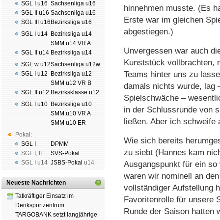
SGL I u16
Sachsenliga u16
hinnehmen musste. (Es ha
SGL II u16
Sachsenliga u16
Erste war im gleichen Spi
SGL III u16
Bezirksliga u16
abgestiegen.)
SGL I u14
Bezirksliga u14
SMM u14 VR A
Unvergessen war auch die 
SGL II u14
Bezirksliga u14
Kunststück vollbrachten, m
SGL w u12
Sachsenliga u12w
Teams hinter uns zu lass
SGL I u12
Bezirksliga u12
SMM u12 VR B
damals nichts wurde, lag
SGL II u12
Bezirksklasse u12
Spielschwäche – wesentlic
SGL I u10
Bezirksliga u10
in der Schlussrunde von 
SMM u10 VR A
ließen. Aber ich schweife 
SMM u10 ER
Pokal:
Wie sich bereits herumge
SGL I
DPMM
zu siebt (Hannes kam nich
SGL I
,
II
SVS-Pokal
SGL I
u14
JSBS-Pokal
u14
Ausgangspunkt für ein so 
waren wir nominell an den 
Neueste Nachrichten
vollständiger Aufstellung 
Tatkräftiger Einsatz im
Favoritenrolle für unsere 
Denksportzentrum:
Runde der Saison hatten w
TARGOBANK setzt langjährige