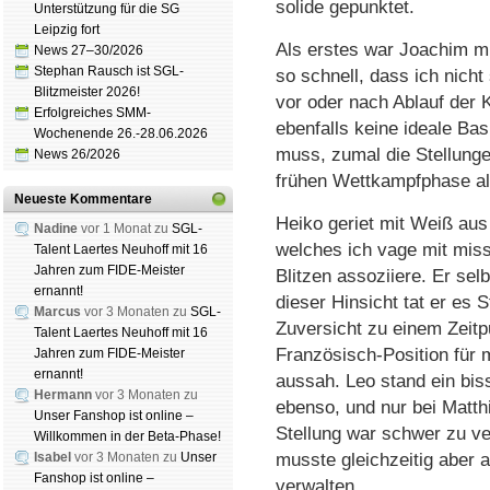
solide gepunktet.
Unterstützung für die SG
Leipzig fort
Als erstes war Joachim mi
News 27–30/2026
Stephan Rausch ist SGL-
so schnell, dass ich nicht
Blitzmeister 2026!
vor oder nach Ablauf der K
Erfolgreiches SMM-
ebenfalls keine ideale Ba
Wochenende 26.-28.06.2026
muss, zumal die Stellunge
News 26/2026
frühen Wettkampfphase al
Neueste Kommentare
Heiko geriet mit Weiß aus 
Nadine
vor 1 Monat zu
SGL-
welches ich vage mit miss
Talent Laertes Neuhoff mit 16
Jahren zum FIDE-Meister
Blitzen assoziiere. Er sel
ernannt!
dieser Hinsicht tat er es 
Marcus
vor 3 Monaten zu
SGL-
Zuversicht zu einem Zeitp
Talent Laertes Neuhoff mit 16
Französisch-Position für 
Jahren zum FIDE-Meister
ernannt!
aussah. Leo stand ein biss
Hermann
vor 3 Monaten zu
ebenso, und nur bei Matthi
Unser Fanshop ist online –
Stellung war schwer zu ver
Willkommen in der Beta-Phase!
Isabel
vor 3 Monaten zu
Unser
musste gleichzeitig aber 
Fanshop ist online –
verwalten.