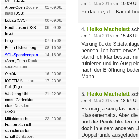
Ber­lin (
Erg.
)
am
1. Mai 2015
um 10:09 Uh
Arber-Open
Boden­
01.-09.08.
Er dachte, der Kampf fin
mais (
DSB
)
Lö­bau
(
SVS
)
06.-09.08.
Nord­hau­sen
(
DSB
,
06.-09.08.
Heiko Machelett
4.
sch
Erg.
)
am
1. Mai 2015
um 15:43 Uh
Prag
07.-15.08.
Verunglückte Spielanlage
Berlin-Lich­ten­berg
08.-16.08.
nennen. Ich hatte etwas
SGL-Spenden­open
14.-16.08.
stand ich klar besser, n
(
Anm.
,
Teiln.
) Denk­
ruinieren und im Ausglei
sport­zen­trum
nach der Eröffnung bede
Ol­mütz
16.-23.08.
Mann.
IODFEM
Stutt­gart-
17.-23.08.
Ruit (
Erg.
)
Heiko Machelett
5.
sch
Wolf­gang-Uhl­
21.-22.08.
mann-Ge­denk­tur­
am
4. Mai 2015
um 18:54 Uh
niere
Dres­den
Es mag ja sein,das hier 
(
SVS
)
Klassenerhalts. Aber die
Mit­tel­deu­tsche
22.-23.08.
und die Peinlichkeiten 
Frauen-Schnell­
doch in einem anderen Li
schach­meis­ter­
Doppelrunde ausgeladen,
schaft
Denk­sport­