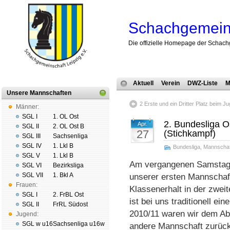
Schachgemeins
Die offizielle Homepage der Schach
Aktuell
Verein
DWZ-Liste
M
Unsere Mannschaften
2 Erste und ein Dritter Platz beim 
Männer:
SGL I
1. OL Ost
2. Bundesliga O
Apr.
SGL II
2. OL Ost B
27
(Stichkampf)
SGL III
Sachsenliga
SGL IV
1. Lkl B
Bundesliga
,
Mannschaf
SGL V
1. Lkl B
Am vergangenen Samstag 
SGL VI
Bezirksliga
SGL VII
1. Bkl A
unserer ersten Mannschaf
Frauen:
Klassenerhalt in der zwei
SGL I
2. FrBL Ost
ist bei uns traditionell e
SGL II
FrRL Südost
2010/11 waren wir dem Ab
Jugend:
SGL w u16
Sachsenliga u16w
andere Mannschaft zurück