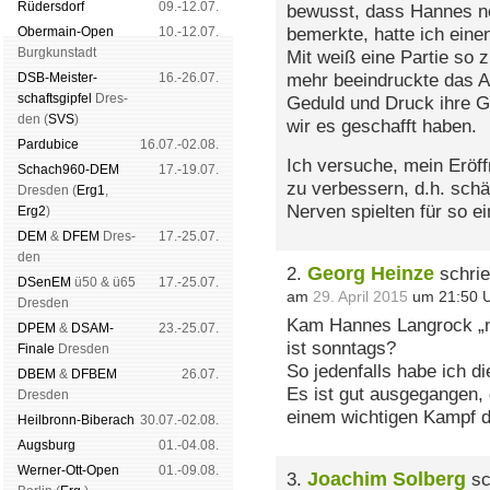
Rüders­dorf
09.-12.07.
bewusst, dass Hannes n
Ober­main-Open
10.-12.07.
bemerkte, hatte ich ein
Burg­kun­stadt
Mit weiß eine Partie so zu
DSB-Meister­
16.-26.07.
mehr beeindruckte das Ag
schafts­gipfel
Dres­
Geduld und Druck ihre Ge
den (
SVS
)
wir es geschafft haben.
Pardu­bice
16.07.-02.08.
Ich versuche, mein Eröff
Schach960-DEM
17.-19.07.
zu verbessern, d.h. schä
Dres­den (
Erg1
,
Nerven spielten für so e
Erg2
)
DEM
&
DFEM
Dres­
17.-25.07.
den
Georg Heinze
2.
schrie
DSenEM
ü50 & ü65
17.-25.07.
am
29. April 2015
um 21:50 
Dres­den
Kam Hannes Langrock „nu
DPEM
&
DSAM-
23.-25.07.
ist sonntags?
Finale
Dres­den
So jedenfalls habe ich d
DBEM
&
DFBEM
26.07.
Es ist gut ausgegangen,
Dres­den
einem wichtigen Kampf da
Heil­bronn-Bi­ber­ach
30.07.-02.08.
Augs­burg
01.-04.08.
Werner-Ott-Open
01.-09.08.
Joachim Solberg
3.
sc