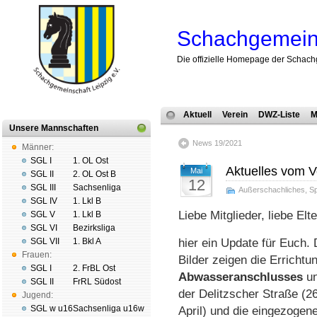
Schachgemeins
Die offizielle Homepage der Schach
Aktuell
Verein
DWZ-Liste
M
Unsere Mannschaften
News 19/2021
Männer:
SGL I
1. OL Ost
Aktuelles vom V
Mai
SGL II
2. OL Ost B
12
SGL III
Sachsenliga
Außerschachliches
,
Sp
SGL IV
1. Lkl B
Liebe Mitglieder, liebe Elte
SGL V
1. Lkl B
SGL VI
Bezirksliga
SGL VII
1. Bkl A
hier ein Update für Euch. 
Frauen:
Bilder zeigen die Er­rich­tu
SGL I
2. FrBL Ost
Ab­wasser­an­schlus­ses
un
SGL II
FrRL Südost
der De­litz­scher Straße (26
Jugend:
SGL w u16
Sachsenliga u16w
April) und die ein­ge­zo­ge­n