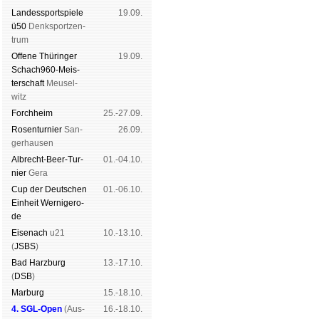
Landes­sport­spiele
19.09.
ü50
Denk­sport­zen­
trum
Offene Thü­rin­ger
19.09.
Schach960-Meis­
ter­schaft
Meu­sel­
witz
Forch­heim
25.-27.09.
Rosen­tur­nier
San­
26.09.
ger­hau­sen
Albrecht-Beer-Tur­
01.-04.10.
nier
Ge­ra
Cup der Deut­schen
01.-06.10.
Ein­heit
Wer­ni­ge­ro­
de
Eise­nach
u21
10.-13.10.
(
JSBS
)
Bad Harz­burg
13.-17.10.
(
DSB
)
Mar­burg
15.-18.10.
4. SGL-Open
(
Aus­
16.-18.10.