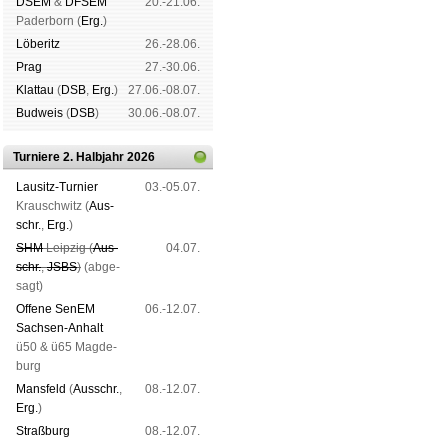
DSEM
&
DFSEM
20.-21.06.
Pader­born (
Erg.
)
Lö­be­ritz
26.-28.06.
Prag
27.-30.06.
Klat­tau
(
DSB
,
Erg.
)
27.06.-08.07.
Bud­weis
(
DSB
)
30.06.-08.07.
Turniere 2. Halbjahr 2026
Lau­sitz-Tur­nier
03.-05.07.
Krausch­witz (
Aus­
schr.
,
Erg.
)
SHM
Leip­zig (
Aus­
04.07.
schr.
,
JSBS
)
(ab­ge­
sagt)
Offene SenEM
06.-12.07.
Sach­sen-An­halt
ü50 & ü65 Mag­de­
burg
Mans­feld
(
Aus­schr.
,
08.-12.07.
Erg.
)
Straß­burg
08.-12.07.