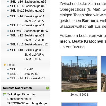
SGL I u16
Sachsenliga u16
Zwischen­decke zum ers­t
SGL II u16
Sachsenliga u16
Ober­ge­schoss (9. Mai). S
SGL III u16
Bezirksliga u16
einigen Tagen sind wir wie
SGL I u14
Bezirksliga u14
ge­stoh­le­nen
Ban­ners
, we
SMM u14 VR A
SGL II u14
Bezirksliga u14
Staats­an­walt­schaft aus der
SGL w u12
Sachsenliga u12w
Außerdem bedanken wir un
SGL I u12
Bezirksliga u12
SMM u12 VR B
nisch
,
Beate Kra­toch­vil
s
SGL II u12
Bezirksklasse u12
Un­ter­stüt­zung.
SGL I u10
Bezirksliga u10
SMM u10 VR A
SMM u10 ER
Pokal:
SGL I
DPMM
SGL I
,
II
SVS-Pokal
SGL I
u14
JSBS-Pokal
u14
Neueste Nachrichten
Tatkräftiger Einsatz im
26. April 2021
Denksportzentrum:
TARGOBANK setzt langjährige