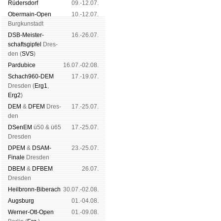
Rüders­dorf
09.-12.07.
Ober­main-Open
10.-12.07.
Burg­kun­stadt
DSB-Meister­
16.-26.07.
schafts­gipfel
Dres­
den (
SVS
)
Pardu­bice
16.07.-02.08.
Schach960-DEM
17.-19.07.
Dres­den (
Erg1
,
Erg2
)
DEM
&
DFEM
Dres­
17.-25.07.
den
DSenEM
ü50 & ü65
17.-25.07.
Dres­den
DPEM
&
DSAM-
23.-25.07.
Finale
Dres­den
DBEM
&
DFBEM
26.07.
Dres­den
Heil­bronn-Bi­ber­ach
30.07.-02.08.
Augs­burg
01.-04.08.
Werner-Ott-Open
01.-09.08.