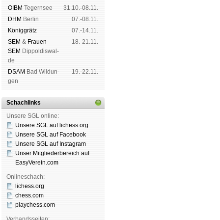
OIBM
Tegern­see
31.10.-08.11.
DHM
Ber­lin
07.-08.11.
König­grätz
07.-14.11.
SEM
&
Frauen-
18.-21.11.
SEM
Dip­pol­dis­wal­
de
DSAM
Bad Wil­dun­
19.-22.11.
gen
Schachlinks
Unsere SGL online:
Unsere SGL auf li­chess.org
Unsere SGL auf Face­book
Unsere SGL auf Insta­gram
Unser Mitgliederbereich auf
EasyVerein.com
Onlineschach:
lichess.org
chess.com
playchess.com
Verbandsseiten: