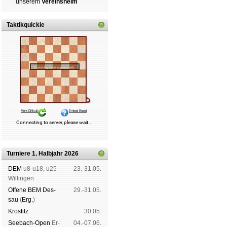
un­se­rem
Ver­eins­heim
Taktikquickie
Turniere 1. Halbjahr 2026
DEM
u8-u18, u25
23.-31.05.
Wil­lin­gen
Offene BEM Des­
29.-31.05.
sau
(
Erg.
)
Kros­titz
30.05.
See­bach-Open
Er­
04.-07.06.