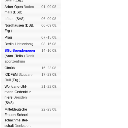
Ber­lin (
Erg.
)
Arber-Open
Boden­
01.-09.08.
mais (
DSB
)
Lö­bau
(
SVS
)
06.-09.08.
Nord­hau­sen
(
DSB
,
06.-09.08.
Erg.
)
Prag
07.-15.08.
Berlin-Lich­ten­berg
08.-16.08.
SGL-Spenden­open
14.-16.08.
(
Anm.
,
Teiln.
) Denk­
sport­zen­trum
Ol­mütz
16.-23.08.
IODFEM
Stutt­gart-
17.-23.08.
Ruit (
Erg.
)
Wolf­gang-Uhl­
21.-22.08.
mann-Ge­denk­tur­
niere
Dres­den
(
SVS
)
Mit­tel­deu­tsche
22.-23.08.
Frauen-Schnell­
schach­meis­ter­
schaft
Denk­sport­