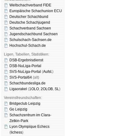
Weltschachverband FIDE
Europäische Schachunion ECU
Deutscher Schachbund
Deutsche Schachjugend
Schachverband Sachsen
Jugendschachbund Sachsen
Schulschach-Sachsen.de
Hochschul-Schach.de
Ligen, Tabellen, Statistiken:
DSB-Ergebnisdienst
DSB-NuLiga-Portal
SVS-NuLiga-Portal
(
Aufst.
)
SVS-Portal64
(alt)
Schachbundesliga.de
Ligaorakel
(
1OLO
,
2OLOB
,
SL
)
Vereinsfreundschaften:
Bridgeclub Leipzig
Go Leipzig
Schachzentrum im Clara-
Zetkin-Park
Lyon Olympique Echecs
(
lichess
)