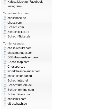
Kaissa Moskau
(
Face­book
,
Insta­gram
)
Schachnachrichten:
chessbase.de
chess.com
Schach.com
Schachkicker.de
Schach-Ticker.de
Turnierkalender:
chess-results.com
chessmanager.com
DSB-Turnierdatenbank
Chess-map.com
Chessport.de
worldchesscalendar.com
chess-calendar.eu
Schachinter.net
Schachturniere.de
Schachtermine.com
Schachlinks.com
chessmix.com
ultraschach.de