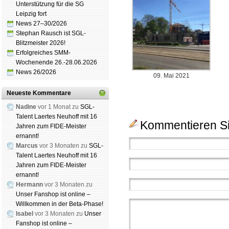
Unterstützung für die SG
Leipzig fort
News 27–30/2026
Stephan Rausch ist SGL-
Blitzmeister 2026!
Erfolgreiches SMM-
Wochenende 26.-28.06.2026
News 26/2026
09. Mai 2021
Neueste Kommentare
Nadine
vor 1 Monat zu
SGL-
Talent Laertes Neuhoff mit 16
Kommentieren Si
Jahren zum FIDE-Meister
ernannt!
Marcus
vor 3 Monaten zu
SGL-
Talent Laertes Neuhoff mit 16
Jahren zum FIDE-Meister
ernannt!
Hermann
vor 3 Monaten zu
Unser Fanshop ist online –
Willkommen in der Beta-Phase!
Isabel
vor 3 Monaten zu
Unser
Fanshop ist online –