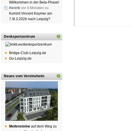
Willkommen in der Beta-Phase!
Henrik
vor 4 Monaten zu
Kommt Vincent Keymer am
7./8.3.2026 nach Leipzig?
Denksportzentrum
Bridge-Club-Leipzig.de
Go-Leipzig.de
Schachgemeinschaft Leipzig
Mitgliedschaft
|
Vereinsheim
schluss
|
Daten­schutz­er­klä­r
Neues vom Vereinsheim
Mei­len­stei­ne
auf dem Weg zu