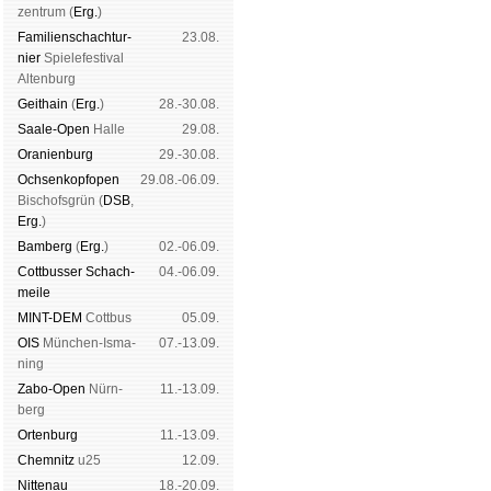
zen­trum (
Erg.
)
Familien­schach­tur­
23.08.
nier
Spiele­fes­ti­val
Al­ten­burg
Geit­hain
(
Erg.
)
28.-30.08.
Saale-Open
Halle
29.08.
Oranien­burg
29.-30.08.
Och­sen­kopf­open
29.08.-06.09.
Bischofs­grün (
DSB
,
Erg.
)
Bam­berg
(
Erg.
)
02.-06.09.
Cott­busser Schach­
04.-06.09.
meile
MINT-DEM
Cott­bus
05.09.
OIS
Mün­chen-Is­ma­
07.-13.09.
ning
Zabo-Open
Nürn­
11.-13.09.
berg
Orten­burg
11.-13.09.
Chem­nitz
u25
12.09.
Nitte­nau
18.-20.09.