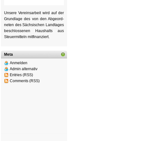
Unsere Ver­eins­ar­beit wird auf der
Grund­lage des von den Ab­ge­ord­
ne­ten des Säch­si­schen Land­tages
be­schlos­se­nen Haus­halts aus
Steu­er­mitteln mit­fi­nan­ziert.
Meta
Anmelden
Admin alternativ
Entries (RSS)
Comments (RSS)