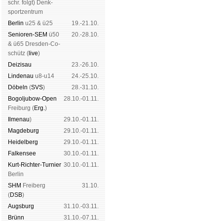
schr. folgt
) Denk­
sport­zen­trum
Ber­lin
u25 & ü25
19.-21.10.
Senioren-SEM
ü50
20.-28.10.
& ü65 Dres­den-Co­
schütz (
live
)
Dei­zi­sau
23.-26.10.
Lin­de­nau
u8-u14
24.-25.10.
Dö­beln
(
SVS
)
28.-31.10.
Bogoljubow-Open
28.10.-01.11.
Frei­burg (
Erg.
)
Il­me­nau
)
29.10.-01.11.
Mag­de­burg
29.10.-01.11.
Hei­del­berg
29.10.-01.11.
Fal­ken­see
30.10.-01.11.
Kurt-Rich­ter-Tur­nier
30.10.-01.11.
Ber­lin
SHM
Frei­berg
31.10.
(
DSB
)
Augs­burg
31.10.-03.11.
Brünn
31.10.-07.11.