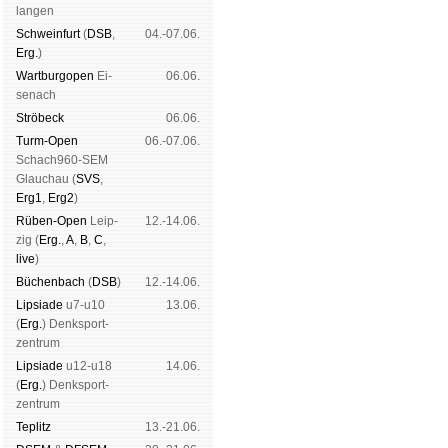
lan­gen
Schwein­furt
(
DSB
,
04.-07.06.
Erg.
)
Wart­burg­open
Ei­
06.06.
se­nach
Strö­beck
06.06.
Turm-Open
06.-07.06.
Schach960-SEM
Glau­chau (
SVS
,
Erg1
,
Erg2
)
Rüben-Open
Leip­
12.-14.06.
zig (
Erg.
,
A
,
B
,
C
,
live
)
Büchen­bach
(
DSB
)
12.-14.06.
Lipsiade
u7-u10
13.06.
(
Erg.
) Denk­sport­
zen­trum
Lipsiade
u12-u18
14.06.
(
Erg.
) Denk­sport­
zen­trum
Tep­litz
13.-21.06.