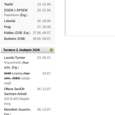
Tep­litz
13.-21.06.
DSEM
&
DFSEM
20.-21.06.
Pader­born (
Erg.
)
Lö­be­ritz
26.-28.06.
Prag
27.-30.06.
Klat­tau
(
DSB
,
Erg.
)
27.06.-08.07.
Bud­weis
(
DSB
)
30.06.-08.07.
Turniere 2. Halbjahr 2026
Lau­sitz-Tur­nier
03.-05.07.
Krausch­witz (
Aus­
schr.
,
Erg.
)
Schachgemeinschaft Leipzig
SHM
Leip­zig (
Aus­
04.07.
Mitgliedschaft
|
Vereinsheim
schr.
,
JSBS
)
(ab­ge­
schluss
|
Daten­schutz­er­klä­r
sagt)
Offene SenEM
06.-12.07.
Sach­sen-An­halt
ü50 & ü65 Mag­de­
burg
Mans­feld
(
Aus­schr.
,
08.-12.07.
Erg.
)