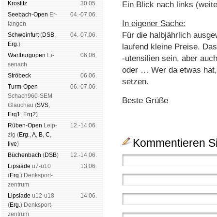
Kros­titz
30.05.
Ein Blick nach links (weite
See­bach-Open
Er­
04.-07.06.
In eigener Sache:
lan­gen
Für die halbjährlich ausg
Schwein­furt
(
DSB
,
04.-07.06.
Erg.
)
laufend kleine Preise. D
Wart­burg­open
Ei­
06.06.
-utensilien sein, aber auc
se­nach
oder … Wer da etwas hat, 
Strö­beck
06.06.
setzen.
Turm-Open
06.-07.06.
Schach960-SEM
Beste Grüße
Glau­chau (
SVS
,
Erg1
,
Erg2
)
Rüben-Open
Leip­
12.-14.06.
zig (
Erg.
,
A
,
B
,
C
,
Kommentieren Si
live
)
Büchen­bach
(
DSB
)
12.-14.06.
Lipsiade
u7-u10
13.06.
(
Erg.
) Denk­sport­
zen­trum
Lipsiade
u12-u18
14.06.
(
Erg.
) Denk­sport­
zen­trum