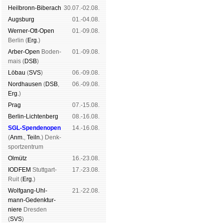
Heil­bronn-Bi­ber­ach
30.07.-02.08.
Augs­burg
01.-04.08.
Werner-Ott-Open
01.-09.08.
Ber­lin (
Erg.
)
Arber-Open
Boden­
01.-09.08.
mais (
DSB
)
Lö­bau
(
SVS
)
06.-09.08.
Nord­hau­sen
(
DSB
,
06.-09.08.
Erg.
)
Prag
07.-15.08.
Berlin-Lich­ten­berg
08.-16.08.
SGL-Spenden­open
14.-16.08.
(
Anm.
,
Teiln.
) Denk­
sport­zen­trum
Ol­mütz
16.-23.08.
IODFEM
Stutt­gart-
17.-23.08.
Ruit (
Erg.
)
Wolf­gang-Uhl­
21.-22.08.
mann-Ge­denk­tur­
niere
Dres­den
(
SVS
)