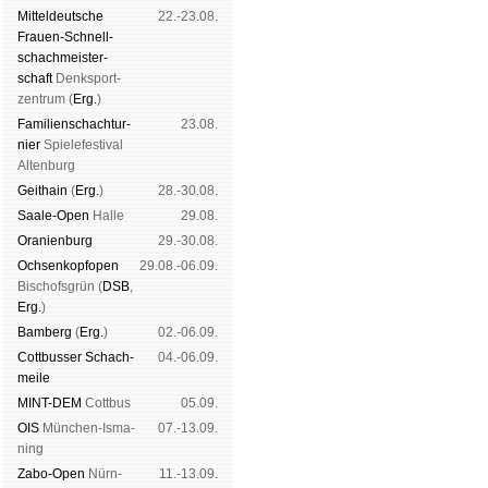
Mit­tel­deu­tsche
22.-23.08.
Frauen-Schnell­
schach­meis­ter­
schaft
Denk­sport­
zen­trum (
Erg.
)
Familien­schach­tur­
23.08.
nier
Spiele­fes­ti­val
Al­ten­burg
Geit­hain
(
Erg.
)
28.-30.08.
Saale-Open
Halle
29.08.
Oranien­burg
29.-30.08.
Och­sen­kopf­open
29.08.-06.09.
Bischofs­grün (
DSB
,
Erg.
)
Bam­berg
(
Erg.
)
02.-06.09.
Cott­busser Schach­
04.-06.09.
meile
MINT-DEM
Cott­bus
05.09.
OIS
Mün­chen-Is­ma­
07.-13.09.
ning
Zabo-Open
Nürn­
11.-13.09.