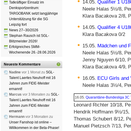
14.05.
Qualifier 1 U18
Tatkräftiger Einsatz im
Denksportzentrum:
Neele Halas 5½/8, Pe
TARGOBANK setzt langjährige
Klara Bacakova 2/8, P
Unterstützung für die SG
Leipzig fort
14.05.
Qualifier 4 U18
News 27–30/2026
Klara Bacakova 0/2
Stephan Rausch ist SGL-
Blitzmeister 2026!
15.05.
Mädchen und F
Erfolgreiches SMM-
Neele Halas 5½/8, Pe
Wochenende 26.-28.06.2026
Jenny Nguyen 6/10, P
Neueste Kommentare
Klara Bacakova 4/9, P
Nadine
vor 1 Monat zu
SGL-
16.05.
ECU Girls and
Talent Laertes Neuhoff mit 16
Jahren zum FIDE-Meister
Neele Halas 3½/4, Pe
ernannt!
Marcus
vor 3 Monaten zu
SGL-
16.05.
Quarantäne-Bundesliga 3C
Talent Laertes Neuhoff mit 16
Leonard Richter 10/18, Pe
Jahren zum FIDE-Meister
ernannt!
Hendrik Hoffmann 9½/15, 
Hermann
vor 3 Monaten zu
Thomas Schubert 8/12, Pe
Unser Fanshop ist online –
Manuel Pietzsch 7/13, Per
Willkommen in der Beta-Phase!