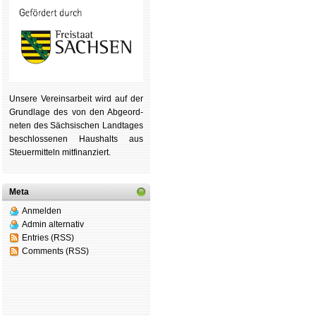
Unsere Ver­eins­ar­beit wird auf der
Grund­lage des von den Ab­ge­ord­
ne­ten des Säch­si­schen Land­tages
be­schlos­se­nen Haus­halts aus
Steu­er­mitteln mit­fi­nan­ziert.
Meta
Anmelden
Admin alternativ
Entries (RSS)
Comments (RSS)