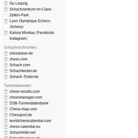
Go Leipzig
Schachzentrum im Clara-
Zetkin-Park
Lyon Olympique Echecs
(
lichess
)
Kaissa Moskau
(
Face­book
,
Insta­gram
)
Schachnachrichten:
chessbase.de
chess.com
Schach.com
Schachkicker.de
Schach-Ticker.de
Turnierkalender:
chess-results.com
chessmanager.com
DSB-Turnierdatenbank
Chess-map.com
Chessport.de
worldchesscalendar.com
chess-calendar.eu
Schachinter.net