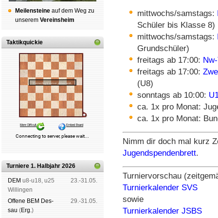
Mei­len­stei­ne
auf dem Weg zu
mittwochs/samstags:
un­se­rem
Ver­eins­heim
Schüler bis Klasse 8)
mittwochs/samstags:
Taktikquickie
Grundschüler)
freitags ab 17:00:
Nw-
freitags ab 17:00:
Zwe
(U8)
sonntags ab 10:00:
U1
ca. 1x pro Monat: Jug
ca. 1x pro Monat: Bun
Nimm dir doch mal kurz Ze
Jugendspendenbrett
.
Turniere 1. Halbjahr 2026
Turniervorschau (zeitgem
DEM
u8-u18, u25
23.-31.05.
Turnierkalender SVS
Wil­lin­gen
sowie
Offene BEM Des­
29.-31.05.
Turnierkalender JSBS
sau
(
Erg.
)