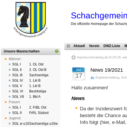
Schachgemeins
Die offizielle Homepage der Schach
Aktuell
Verein
DWZ-Liste
M
Unsere Mannschaften
Nachwuchstraining ab Di./25.05. wi
Männer:
SGL I
1. OL Ost
News 19/2021
SGL II
2. OL Ost B
Mai
17
SGL III
Sachsenliga
Ergebnismeldung
,
Sch
SGL IV
1. Lkl B
SGL V
1. Lkl B
Hallo zusammen!
SGL VI
Bezirksliga
SGL VII
1. Bkl A
News
Frauen:
SGL I
2. FrBL Ost
Da der Inzidenzwert für
SGL II
FrRL Südost
besteht die Chance au
Jugend:
Info folgt (hier, e-Mail
SGL w u16
Sachsenliga u16w