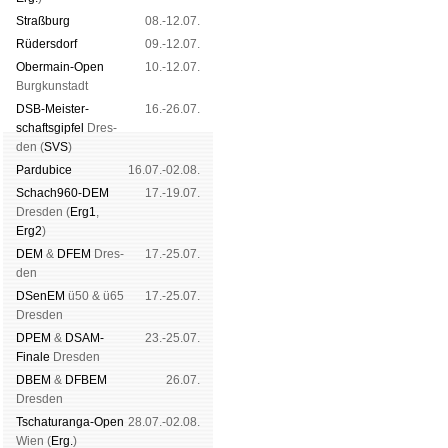
Straß­burg
08.-12.07.
Rüders­dorf
09.-12.07.
Ober­main-Open
10.-12.07.
Burg­kun­stadt
DSB-Meister­
16.-26.07.
schafts­gipfel
Dres­
den (
SVS
)
Pardu­bice
16.07.-02.08.
Schach960-DEM
17.-19.07.
Dres­den (
Erg1
,
Erg2
)
DEM
&
DFEM
Dres­
17.-25.07.
den
DSenEM
ü50 & ü65
17.-25.07.
Dres­den
DPEM
&
DSAM-
23.-25.07.
Finale
Dres­den
DBEM
&
DFBEM
26.07.
Dres­den
Tschaturanga-Open
28.07.-02.08.
Wien (
Erg.
)