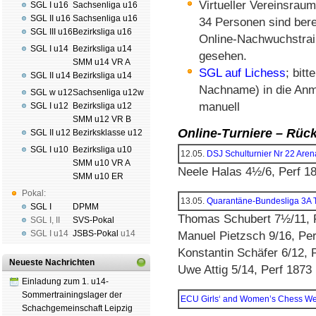
Virtueller Vereinsraum
SGL I u16
Sachsenliga u16
SGL II u16
Sachsenliga u16
34 Personen sind bere
SGL III u16
Bezirksliga u16
Online-Nachwuchstraini
SGL I u14
Bezirksliga u14
gesehen.
SMM u14 VR A
SGL auf Lichess
; bit
SGL II u14
Bezirksliga u14
Nachname) in die Anme
SGL w u12
Sachsenliga u12w
manuell
SGL I u12
Bezirksliga u12
SMM u12 VR B
Online-Turniere – Rück
SGL II u12
Bezirksklasse u12
SGL I u10
Bezirksliga u10
12.05.
DSJ Schulturnier Nr 22 Aren
SMM u10 VR A
Neele Halas 4½/6, Perf 1
SMM u10 ER
Pokal:
13.05.
Quarantäne-Bundesliga 3A
SGL I
DPMM
Thomas Schubert 7½/11, 
SGL I
,
II
SVS-Pokal
SGL I
u14
JSBS-Pokal
u14
Manuel Pietzsch 9/16, Per
Konstantin Schäfer 6/12, 
Neueste Nachrichten
Uwe Attig 5/14, Perf 1873
Einladung zum 1. u14-
Sommertrainingslager der
ECU Girls‘ and Women’s Chess W
Schachgemeinschaft Leipzig