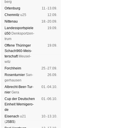
berg
Orten­burg
11.-13.09.
Chem­nitz
u25
12.09.
Nitte­nau
18.-20.09.
Landes­sport­spiele
19.09.
ü50
Denk­sport­zen­
trum
Offene Thü­rin­ger
19.09.
Schach960-Meis­
ter­schaft
Meu­sel­
witz
Forch­heim
25.-27.09.
Rosen­tur­nier
San­
26.09.
ger­hau­sen
Albrecht-Beer-Tur­
01.-04.10.
nier
Ge­ra
Cup der Deut­schen
01.-06.10.
Ein­heit
Wer­ni­ge­ro­
de
Eise­nach
u21
10.-13.10.
(
JSBS
)