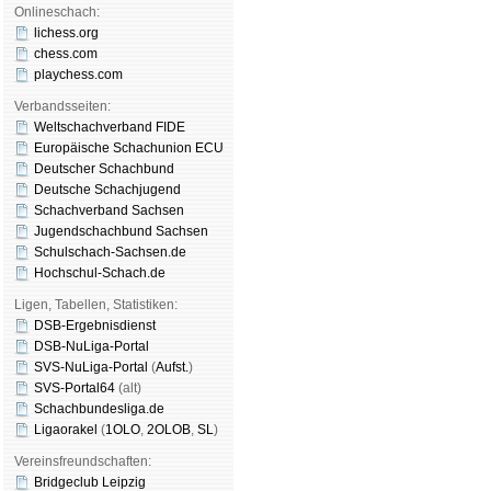
Onlineschach:
lichess.org
chess.com
playchess.com
Verbandsseiten:
Weltschachverband FIDE
Europäische Schachunion ECU
Deutscher Schachbund
Deutsche Schachjugend
Schachverband Sachsen
Jugendschachbund Sachsen
Schulschach-Sachsen.de
Hochschul-Schach.de
Ligen, Tabellen, Statistiken:
DSB-Ergebnisdienst
DSB-NuLiga-Portal
SVS-NuLiga-Portal
(
Aufst.
)
SVS-Portal64
(alt)
Schachbundesliga.de
Ligaorakel
(
1OLO
,
2OLOB
,
SL
)
Vereinsfreundschaften:
Bridgeclub Leipzig