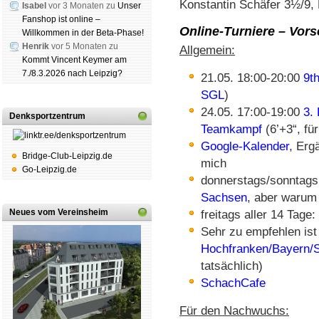
Konstantin Schäfer 3½/9, 
Isabel
vor 3 Monaten zu
Unser
Fanshop ist online –
Online-Turniere – Vor
Willkommen in der Beta-Phase!
Henrik
vor 5 Monaten zu
Allgemein:
Kommt Vincent Keymer am
7./8.3.2026 nach Leipzig?
21.05. 18:00-20:00
9t
SGL
)
24.05. 17:00-19:00
3.
Denksportzentrum
Teamkampf
(6’+3“, fü
Google-Kalender
, Erg
Bridge-Club-Leipzig.de
mich
Go-Leipzig.de
donnerstags/sonntags:
Sachsen
, aber warum 
Neues vom Vereinsheim
freitags aller 14 Tag
Sehr zu empfehlen ist
Hochfranken/Bayern/
tatsächlich)
SchachCafe
Für den Nachwuchs: