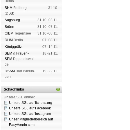
Ber­lin
SHM
Frei­berg
31.10.
(
DSB
)
Augs­burg
31.10.-03.11.
Brünn
31.10.-07.11.
OIBM
Tegern­see
31.10.-08.11.
DHM
Ber­lin
07.-08.11.
König­grätz
07.-14.11.
SEM
&
Frauen-
18.-21.11.
SEM
Dip­pol­dis­wal­
de
DSAM
Bad Wil­dun­
19.-22.11.
gen
Schachlinks
Unsere SGL online:
Unsere SGL auf li­chess.org
Unsere SGL auf Face­book
Unsere SGL auf Insta­gram
Unser Mitgliederbereich auf
EasyVerein.com