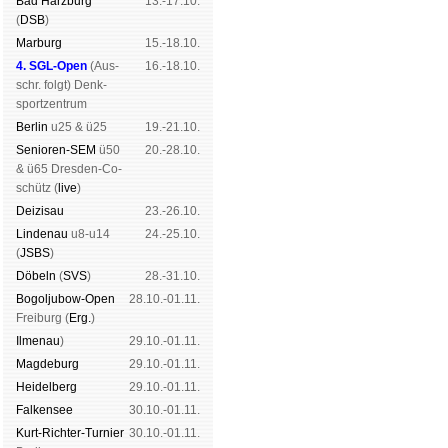
Bad Harz­burg
13.-17.10.
(
DSB
)
Mar­burg
15.-18.10.
4. SGL-Open
(
Aus­
16.-18.10.
schr. folgt
) Denk­
sport­zen­trum
Ber­lin
u25 & ü25
19.-21.10.
Senioren-SEM
ü50
20.-28.10.
& ü65 Dres­den-Co­
schütz (
live
)
Dei­zi­sau
23.-26.10.
Lin­de­nau
u8-u14
24.-25.10.
(
JSBS
)
Dö­beln
(
SVS
)
28.-31.10.
Bogoljubow-Open
28.10.-01.11.
Frei­burg (
Erg.
)
Il­me­nau
)
29.10.-01.11.
Mag­de­burg
29.10.-01.11.
Hei­del­berg
29.10.-01.11.
Fal­ken­see
30.10.-01.11.
Kurt-Rich­ter-Tur­nier
30.10.-01.11.