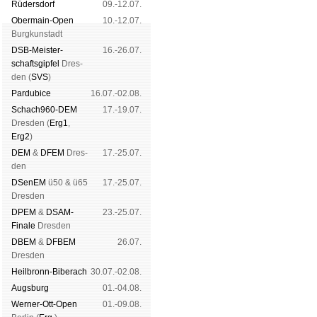
Rüders­dorf
09.-12.07.
Ober­main-Open
10.-12.07.
Burg­kun­stadt
DSB-Meister­
16.-26.07.
schafts­gipfel
Dres­
den (
SVS
)
Pardu­bice
16.07.-02.08.
Schach960-DEM
17.-19.07.
Dres­den (
Erg1
,
Erg2
)
DEM
&
DFEM
Dres­
17.-25.07.
den
DSenEM
ü50 & ü65
17.-25.07.
Dres­den
DPEM
&
DSAM-
23.-25.07.
Finale
Dres­den
DBEM
&
DFBEM
26.07.
Dres­den
Heil­bronn-Bi­ber­ach
30.07.-02.08.
Augs­burg
01.-04.08.
Werner-Ott-Open
01.-09.08.