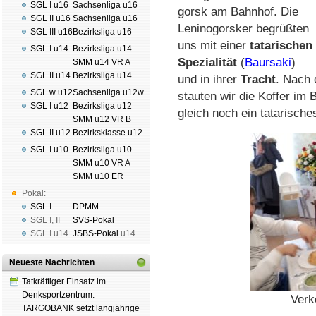
SGL I u16
Sachsenliga u16
gorsk am Bahn­hof. Die
SGL II u16
Sachsenliga u16
Le­ni­no­gors­ker be­grüß­ten
SGL III u16
Bezirksliga u16
uns mit einer
ta­ta­ri­schen
SGL I u14
Bezirksliga u14
Spe­zia­li­tät
(
Baur­saki
)
SMM u14 VR A
SGL II u14
Bezirksliga u14
und in ihrer
Tracht
. Nach d
SGL w u12
Sachsenliga u12w
stau­ten wir die Kof­fer i
SGL I u12
Bezirksliga u12
gleich noch ein ta­ta­ri­sches
SMM u12 VR B
SGL II u12
Bezirksklasse u12
SGL I u10
Bezirksliga u10
SMM u10 VR A
SMM u10 ER
Pokal:
SGL I
DPMM
SGL I
,
II
SVS-Pokal
SGL I
u14
JSBS-Pokal
u14
Neueste Nachrichten
Tatkräftiger Einsatz im
Denksportzentrum:
Verk
TARGOBANK setzt langjährige