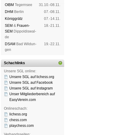
OIBM
Tegern­see
31.10.-08.11.
DHM
Ber­lin
07.-08.11.
König­grätz
07.-14.11.
SEM
&
Frauen-
18.-21.11.
SEM
Dip­pol­dis­wal­
de
DSAM
Bad Wil­dun­
19.-22.11.
gen
Schachlinks
Unsere SGL online:
Unsere SGL auf li­chess.org
Unsere SGL auf Face­book
Unsere SGL auf Insta­gram
Unser Mitgliederbereich auf
EasyVerein.com
Onlineschach:
lichess.org
chess.com
playchess.com
Verbandsseiten: