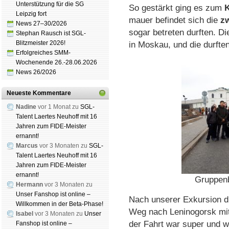
Unterstützung für die SG
So gestärkt ging es zum
Leipzig fort
mauer be­fin­det sich die
zw
News 27–30/2026
sogar be­tre­ten durf­ten. 
Stephan Rausch ist SGL-
Blitzmeister 2026!
in Mos­kau, und die durf­ten
Erfolgreiches SMM-
Wochenende 26.-28.06.2026
News 26/2026
Neueste Kommentare
Nadine
vor 1 Monat zu
SGL-
Talent Laertes Neuhoff mit 16
Jahren zum FIDE-Meister
ernannt!
Marcus
vor 3 Monaten zu
SGL-
Talent Laertes Neuhoff mit 16
Jahren zum FIDE-Meister
ernannt!
Gruppenb
Hermann
vor 3 Monaten zu
Unser Fanshop ist online –
Nach unserer Ex­kur­sion d
Willkommen in der Beta-Phase!
Weg nach Le­ni­no­gorsk m
Isabel
vor 3 Monaten zu
Unser
der Fahrt war super und wir
Fanshop ist online –