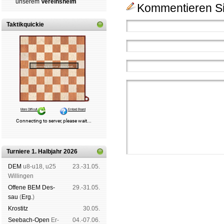
un­se­rem
Ver­eins­heim
Kommentieren Si
Taktikquickie
Turniere 1. Halbjahr 2026
DEM
u8-u18, u25
23.-31.05.
Wil­lin­gen
Offene BEM Des­
29.-31.05.
sau
(
Erg.
)
Kros­titz
30.05.
Schachgemeinschaft Leipzig
See­bach-Open
Er­
04.-07.06.