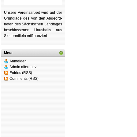
Unsere Ver­eins­ar­beit wird auf der
Grund­lage des von den Ab­ge­ord­
ne­ten des Säch­si­schen Land­tages
be­schlos­se­nen Haus­halts aus
Steu­er­mitteln mit­fi­nan­ziert.
Meta
Anmelden
Admin alternativ
Entries (RSS)
Comments (RSS)