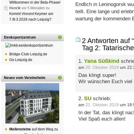
Willkommen in der Beta-Phase!
End­lich in Le­ni­no­gorsk wu
Henrik
vor 5 Monaten zu
teilt. Eine lange und er­leb­
Kommt Vincent Keymer am
war­tung der kom­men­den Er­
7./8.3.2026 nach Leipzig?
Denksportzentrum
2 Antworten auf
Tag 2: Tatarisch
Bridge-Club-Leipzig.de
Go-Leipzig.de
Yana Süßkind
1.
schrie
am
20. Oktober 2019
um 22:
Das klingt super!
Neues vom Vereinsheim
Wir wünschen Euch viel 
SU
2.
schrieb:
am
21. Oktober 2019
um 18:
In der Tat, das klingt n
Viel Spaß euch allen!
Mei­len­stei­ne
auf dem Weg zu