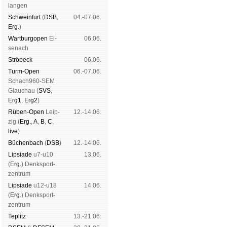
Mitgliedschaft
|
Vereinsheim
lan­gen
schluss
|
Daten­schutz­er­klä­r
Schwein­furt
(
DSB
,
04.-07.06.
Erg.
)
Wart­burg­open
Ei­
06.06.
se­nach
Strö­beck
06.06.
Turm-Open
06.-07.06.
Schach960-SEM
Glau­chau (
SVS
,
Erg1
,
Erg2
)
Rüben-Open
Leip­
12.-14.06.
zig (
Erg.
,
A
,
B
,
C
,
live
)
Büchen­bach
(
DSB
)
12.-14.06.
Lipsiade
u7-u10
13.06.
(
Erg.
) Denk­sport­
zen­trum
Lipsiade
u12-u18
14.06.
(
Erg.
) Denk­sport­
zen­trum
Tep­litz
13.-21.06.