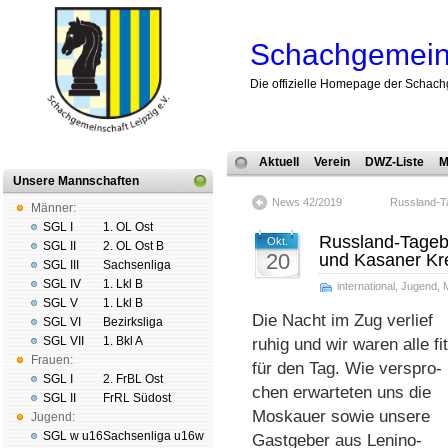
Schachgemeins
Die offizielle Homepage der Schach
Aktuell
Verein
DWZ-Liste
M
Unsere Mannschaften
News 42/2019
Russland-T
Männer:
SGL I
1. OL Ost
Russland-Tagebu
Okt.
SGL II
2. OL Ost B
20
und Kasaner Kr
SGL III
Sachsenliga
SGL IV
1. Lkl B
international
,
Jugend
,
M
SGL V
1. Lkl B
Die Nacht im Zug ver­lief
SGL VI
Bezirksliga
SGL VII
1. Bkl A
ruhig und wir waren alle fit
Frauen:
für den Tag. Wie ver­spro­
SGL I
2. FrBL Ost
chen er­war­te­ten uns die
SGL II
FrRL Südost
Mos­kauer sowie unsere
Jugend:
SGL w u16
Sachsenliga u16w
Gast­ge­ber aus Le­ni­no­