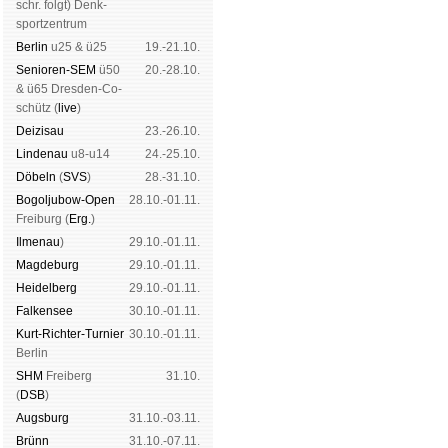
schr. folgt
) Denk­
sport­zen­trum
Ber­lin
u25 & ü25
19.-21.10.
Senioren-SEM
ü50
20.-28.10.
& ü65 Dres­den-Co­
schütz (
live
)
Dei­zi­sau
23.-26.10.
Lin­de­nau
u8-u14
24.-25.10.
Dö­beln
(
SVS
)
28.-31.10.
Bogoljubow-Open
28.10.-01.11.
Frei­burg (
Erg.
)
Il­me­nau
)
29.10.-01.11.
Mag­de­burg
29.10.-01.11.
Hei­del­berg
29.10.-01.11.
Fal­ken­see
30.10.-01.11.
Kurt-Rich­ter-Tur­nier
30.10.-01.11.
Ber­lin
SHM
Frei­berg
31.10.
(
DSB
)
Augs­burg
31.10.-03.11.
Brünn
31.10.-07.11.