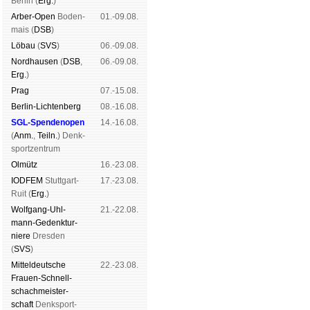
Ber­lin (
Erg.
)
Arber-Open
Boden­
01.-09.08.
mais (
DSB
)
Lö­bau
(
SVS
)
06.-09.08.
Nord­hau­sen
(
DSB
,
06.-09.08.
Erg.
)
Prag
07.-15.08.
Berlin-Lich­ten­berg
08.-16.08.
SGL-Spenden­open
14.-16.08.
(
Anm.
,
Teiln.
) Denk­
sport­zen­trum
Ol­mütz
16.-23.08.
IODFEM
Stutt­gart-
17.-23.08.
Ruit (
Erg.
)
Wolf­gang-Uhl­
21.-22.08.
mann-Ge­denk­tur­
niere
Dres­den
(
SVS
)
Mit­tel­deu­tsche
22.-23.08.
Frauen-Schnell­
schach­meis­ter­
schaft
Denk­sport­