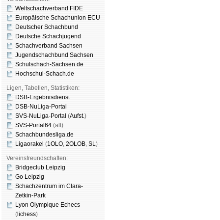
Weltschachverband FIDE
Europäische Schachunion ECU
Deutscher Schachbund
Deutsche Schachjugend
Schachverband Sachsen
Jugendschachbund Sachsen
Schulschach-Sachsen.de
Hochschul-Schach.de
Ligen, Tabellen, Statistiken:
DSB-Ergebnisdienst
DSB-NuLiga-Portal
SVS-NuLiga-Portal
(
Aufst.
)
SVS-Portal64
(alt)
Schachbundesliga.de
Ligaorakel
(
1OLO
,
2OLOB
,
SL
)
Vereinsfreundschaften:
Bridgeclub Leipzig
Go Leipzig
Schachzentrum im Clara-
Zetkin-Park
Lyon Olympique Echecs
(
lichess
)