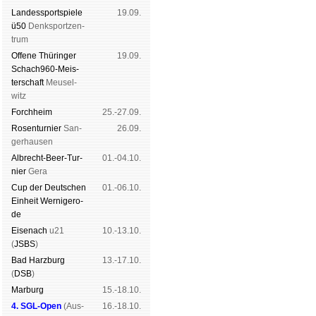
Landes­sport­spiele
19.09.
ü50
Denk­sport­zen­
trum
Offene Thü­rin­ger
19.09.
Schach960-Meis­
ter­schaft
Meu­sel­
witz
Forch­heim
25.-27.09.
Rosen­tur­nier
San­
26.09.
ger­hau­sen
Albrecht-Beer-Tur­
01.-04.10.
nier
Ge­ra
Cup der Deut­schen
01.-06.10.
Ein­heit
Wer­ni­ge­ro­
de
Eise­nach
u21
10.-13.10.
(
JSBS
)
Bad Harz­burg
13.-17.10.
(
DSB
)
Mar­burg
15.-18.10.
4. SGL-Open
(
Aus­
16.-18.10.