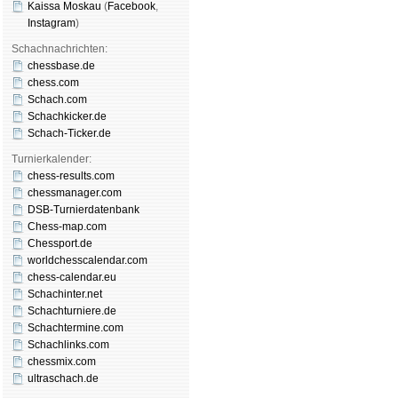
Kaissa Moskau
(
Face­book
,
Insta­gram
)
Schachnachrichten:
chessbase.de
chess.com
Schach.com
Schachkicker.de
Schach-Ticker.de
Turnierkalender:
chess-results.com
chessmanager.com
DSB-Turnierdatenbank
Chess-map.com
Chessport.de
worldchesscalendar.com
chess-calendar.eu
Schachinter.net
Schachturniere.de
Schachtermine.com
Schachlinks.com
chessmix.com
ultraschach.de