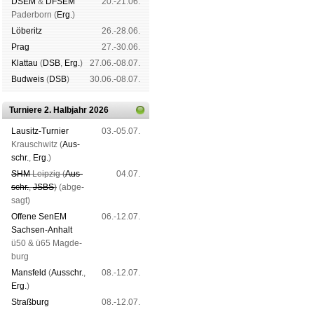
DSEM
&
DFSEM
20.-21.06.
Pader­born (
Erg.
)
Lö­be­ritz
26.-28.06.
Prag
27.-30.06.
Klat­tau
(
DSB
,
Erg.
)
27.06.-08.07.
Bud­weis
(
DSB
)
30.06.-08.07.
Turniere 2. Halbjahr 2026
Lau­sitz-Tur­nier
03.-05.07.
Krausch­witz (
Aus­
schr.
,
Erg.
)
SHM
Leip­zig (
Aus­
04.07.
schr.
,
JSBS
)
(ab­ge­
sagt)
Offene SenEM
06.-12.07.
Sach­sen-An­halt
ü50 & ü65 Mag­de­
burg
Mans­feld
(
Aus­schr.
,
08.-12.07.
Erg.
)
Straß­burg
08.-12.07.