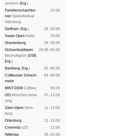
zen­trum (
Erg.
)
Familien­schach­tur­
23.08.
nier
Spiele­fes­ti­val
Al­ten­burg
Geit­hain
(
Erg.
)
28.-30.08.
Saale-Open
Halle
29.08.
Oranien­burg
29.-30.08.
Och­sen­kopf­open
29.08.-06.09.
Bischofs­grün (
DSB
,
Erg.
)
Bam­berg
(
Erg.
)
02.-06.09.
Cott­busser Schach­
04.-06.09.
meile
MINT-DEM
Cott­bus
05.09.
OIS
Mün­chen-Is­ma­
07.-13.09.
ning
Zabo-Open
Nürn­
11.-13.09.
berg
Orten­burg
11.-13.09.
Chem­nitz
u25
12.09.
Nitte­nau
18.-20.09.