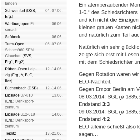
lan­gen
Ein atemberaubender Momen
Schwein­furt
(
DSB
,
04.-07.06.
1-0.“ des Schieds­richters
Erg.
)
und ich nicht die Einzige
Wart­burg­open
Ei­
06.06.
kleinen grauen Kasten nic
se­nach
und natürlich zum Teil a
Strö­beck
06.06.
Turm-Open
06.-07.06.
Natürlich ein sehr glückli
Schach960-SEM
zeigte sich erst mit Lesen
Glau­chau (
SVS
,
mit dem Schiedsrichter und
Erg1
,
Erg2
)
Rüben-Open
Leip­
12.-14.06.
Gegen Rotation waren wir 
zig (
Erg.
,
A
,
B
,
C
,
live
)
ELO-Nachteil.
Büchen­bach
(
DSB
)
12.-14.06.
Gegen Empor Berlin am V
Lipsiade
u7-u10
13.06.
08.03.2014: SGL (⌀ 1885,5
(
Erg.
) Denk­sport­
Endstand
3:3
zen­trum
09.03.2014: SGL (⌀ 1885,
Lipsiade
u12-u18
14.06.
Endstand
4:2
(
Erg.
) Denk­sport­
ELO alleine schießt also k
zen­trum
Tep­litz
13.-21.06.
sagen…