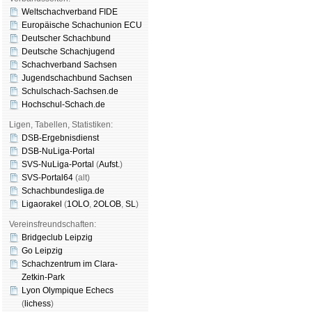
Weltschachverband FIDE
Europäische Schachunion ECU
Deutscher Schachbund
Deutsche Schachjugend
Schachverband Sachsen
Jugendschachbund Sachsen
Schulschach-Sachsen.de
Hochschul-Schach.de
Ligen, Tabellen, Statistiken:
DSB-Ergebnisdienst
DSB-NuLiga-Portal
SVS-NuLiga-Portal
(
Aufst.
)
SVS-Portal64
(alt)
Schachbundesliga.de
Ligaorakel
(
1OLO
,
2OLOB
,
SL
)
Vereinsfreundschaften:
Bridgeclub Leipzig
Go Leipzig
Schachzentrum im Clara-
Zetkin-Park
Lyon Olympique Echecs
(
lichess
)