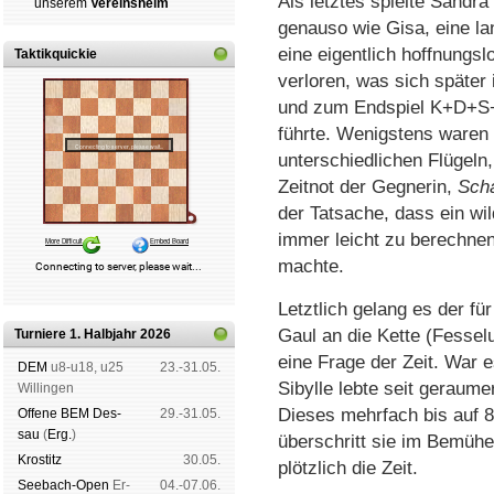
Als letztes spielte Sandr
un­se­rem
Ver­eins­heim
genauso wie Gisa, eine la
eine eigentlich hoffnungs­l
Taktikquickie
verloren, was sich später i
und zum Endspiel K+D+S
führte. Wenigstens waren 
unterschiedlichen Flügeln,
Zeitnot der Gegnerin,
Sch
der Tatsache, dass ein wi
immer leicht zu berechnen 
machte.
Letztlich gelang es der fü
Gaul an die Kette (Fesse­
Turniere 1. Halbjahr 2026
eine Frage der Zeit. War 
DEM
u8-u18, u25
23.-31.05.
Sibylle lebte seit geraum
Wil­lin­gen
Dieses mehrfach bis auf 8
Offene BEM Des­
29.-31.05.
sau
(
Erg.
)
überschritt sie im Bemühe
Kros­titz
30.05.
plötzlich die Zeit.
See­bach-Open
Er­
04.-07.06.