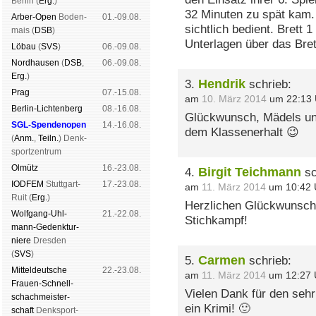
Ber­lin (
Erg.
)
32 Minuten zu spät kam
Arber-Open
Boden­
01.-09.08.
sichtlich bedient. Brett 
mais (
DSB
)
Unterlagen über das Bret
Lö­bau
(
SVS
)
06.-09.08.
Nord­hau­sen
(
DSB
,
06.-09.08.
Erg.
)
Hendrik
3.
schrieb:
Prag
07.-15.08.
am
10. März 2014
um 22:13 
Berlin-Lich­ten­berg
08.-16.08.
Glückwunsch, Mädels und
SGL-Spenden­open
14.-16.08.
dem Klassenerhalt 😉
(
Anm.
,
Teiln.
) Denk­
sport­zen­trum
Ol­mütz
16.-23.08.
Birgit Teichmann
4.
sc
IODFEM
Stutt­gart-
17.-23.08.
am
11. März 2014
um 10:42 
Ruit (
Erg.
)
Herzlichen Glückwunsch
Wolf­gang-Uhl­
21.-22.08.
Stichkampf!
mann-Ge­denk­tur­
niere
Dres­den
(
SVS
)
Carmen
5.
schrieb:
Mit­tel­deu­tsche
22.-23.08.
am
11. März 2014
um 12:27 
Frauen-Schnell­
Vielen Dank für den sehr
schach­meis­ter­
ein Krimi! 🙂
schaft
Denk­sport­