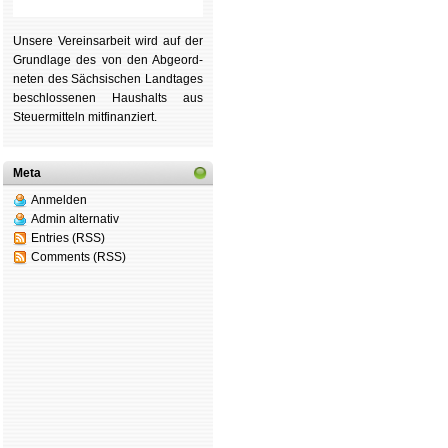
Unsere Ver­eins­ar­beit wird auf der
Grund­lage des von den Ab­ge­ord­
ne­ten des Säch­si­schen Land­tages
be­schlos­se­nen Haus­halts aus
Steu­er­mitteln mit­fi­nan­ziert.
Meta
Anmelden
Admin alternativ
Entries (RSS)
Comments (RSS)