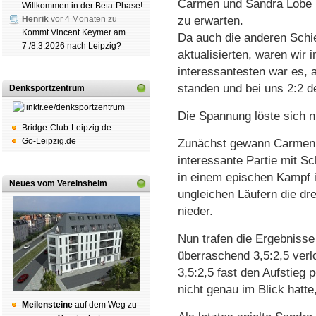
Carmen und Sandra Lobe hö
Willkommen in der Beta-Phase!
Henrik
vor 4 Monaten zu
zu erwarten.
Kommt Vincent Keymer am
Da auch die anderen Schied
7./8.3.2026 nach Leipzig?
aktualisierten, waren wir
interessantesten war es, a
standen und bei uns 2:2 d
Denksportzentrum
Die Spannung löste sich 
Bridge-Club-Leipzig.de
Go-Leipzig.de
Zunächst gewann Carmen m
interessante Partie mit 
in einem epischen Kampf
Neues vom Vereinsheim
ungleichen Läufern die dr
nieder.
Nun trafen die Ergebnisse 
überraschend 3,5:2,5 verl
3,5:2,5 fast den Aufstieg p
nicht genau im Blick hatte
Mei­len­stei­ne
auf dem Weg zu