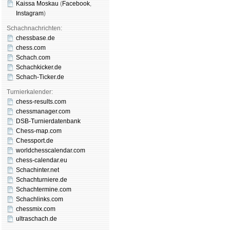
Kaissa Moskau
(
Face­book
,
Insta­gram
)
Schachnachrichten:
chessbase.de
chess.com
Schach.com
Schachkicker.de
Schach-Ticker.de
Turnierkalender:
chess-results.com
chessmanager.com
DSB-Turnierdatenbank
Chess-map.com
Chessport.de
worldchesscalendar.com
chess-calendar.eu
Schachinter.net
Schachturniere.de
Schachtermine.com
Schachlinks.com
chessmix.com
ultraschach.de