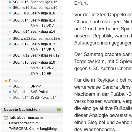
SGL I u16
Sachsenliga u16
Erfurt.
SGL II u16
Sachsenliga u16
SGL III u16
Bezirksliga u16
Vor der letzten Doppel­run
SGL I u14
Bezirksliga u14
Chance aufzusteigen. Nic
SMM u14 VR A
auf Grund der hohen Spiel
SGL II u14
Bezirksliga u14
unserer Republik, waren d
SGL w u12
Sachsenliga u12w
Aufstiegsrennen gegangen
SGL I u12
Bezirksliga u12
SMM u12 VR B
Der Samstag brachte dann
SGL II u12
Bezirksklasse u12
Torgelow kam, mit 5 Spiele
SGL I u10
Bezirksliga u10
gegen CSC Aufbau Chemni
SMM u10 VR A
SMM u10 ER
Für die in Reykjavik befin
Pokal:
SGL I
DPMM
werter­weise Sandra Ulms 
SGL I
,
II
SVS-Pokal
Nachdem in der Fußball-B
SGL I
u14
JSBS-Pokal
u14
verschossen wurden, verg
die einzige aktive Fußball
Neueste Nachrichten
dieser Analogie bewusst wa
Tatkräftiger Einsatz im
einen Sieg bei und avanci
Denksportzentrum:
TARGOBANK setzt langjährige
des Wochen­endes.