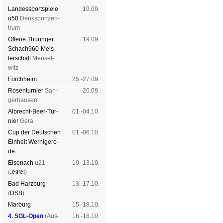
Landes­sport­spiele
19.09.
Schachgemeinschaft Leipzig
ü50
Denk­sport­zen­
Mitgliedschaft
|
Vereinsheim
trum
schluss
|
Daten­schutz­er­klä­r
Offene Thü­rin­ger
19.09.
Schach960-Meis­
ter­schaft
Meu­sel­
witz
Forch­heim
25.-27.09.
Rosen­tur­nier
San­
26.09.
ger­hau­sen
Albrecht-Beer-Tur­
01.-04.10.
nier
Ge­ra
Cup der Deut­schen
01.-06.10.
Ein­heit
Wer­ni­ge­ro­
de
Eise­nach
u21
10.-13.10.
(
JSBS
)
Bad Harz­burg
13.-17.10.
(
DSB
)
Mar­burg
15.-18.10.
4. SGL-Open
(
Aus­
16.-18.10.