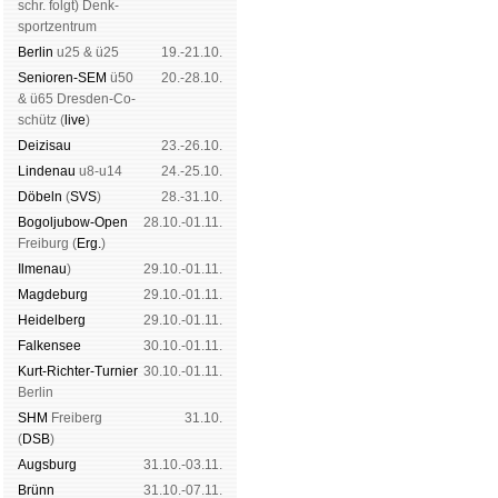
schr. folgt
) Denk­
sport­zen­trum
Ber­lin
u25 & ü25
19.-21.10.
Senioren-SEM
ü50
20.-28.10.
& ü65 Dres­den-Co­
schütz (
live
)
Dei­zi­sau
23.-26.10.
Lin­de­nau
u8-u14
24.-25.10.
Dö­beln
(
SVS
)
28.-31.10.
Bogoljubow-Open
28.10.-01.11.
Frei­burg (
Erg.
)
Il­me­nau
)
29.10.-01.11.
Mag­de­burg
29.10.-01.11.
Hei­del­berg
29.10.-01.11.
Fal­ken­see
30.10.-01.11.
Kurt-Rich­ter-Tur­nier
30.10.-01.11.
Ber­lin
SHM
Frei­berg
31.10.
(
DSB
)
Augs­burg
31.10.-03.11.
Brünn
31.10.-07.11.