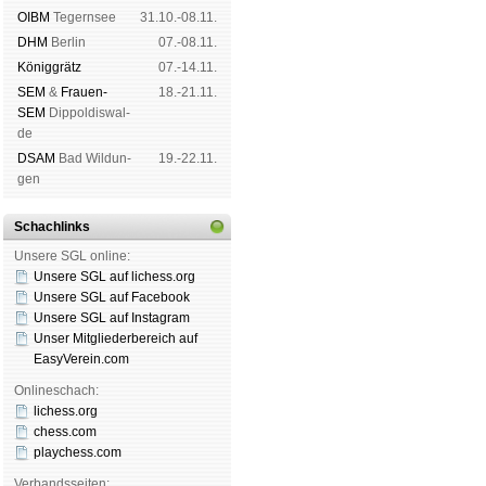
OIBM
Tegern­see
31.10.-08.11.
DHM
Ber­lin
07.-08.11.
König­grätz
07.-14.11.
SEM
&
Frauen-
18.-21.11.
SEM
Dip­pol­dis­wal­
de
DSAM
Bad Wil­dun­
19.-22.11.
gen
Schachlinks
Unsere SGL online:
Unsere SGL auf li­chess.org
Unsere SGL auf Face­book
Unsere SGL auf Insta­gram
Unser Mitgliederbereich auf
EasyVerein.com
Onlineschach:
lichess.org
chess.com
playchess.com
Verbandsseiten: