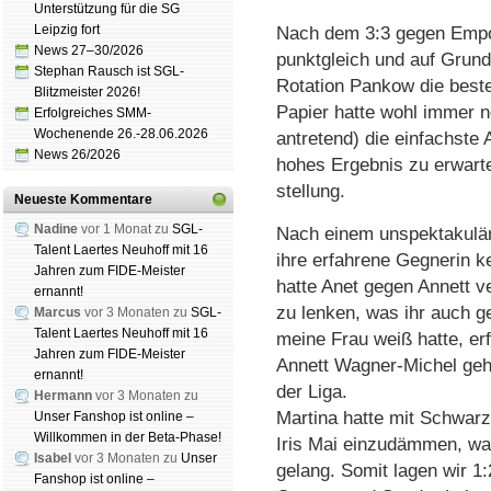
Unterstützung für die SG
Leipzig fort
Nach dem 3:3 gegen Empor
News 27–30/2026
punktgleich und auf Grund
Stephan Rausch ist SGL-
Rotation Pankow die beste
Blitzmeister 2026!
Papier hatte wohl immer 
Erfolgreiches SMM-
Wochenende 26.-28.06.2026
antretend) die einfachste
News 26/2026
hohes Ergebnis zu erwarte
stellung.
Neueste Kommentare
Nadine
vor 1 Monat zu
SGL-
Nach einem unspektakuläre
Talent Laertes Neuhoff mit 16
ihre erfahrene Gegnerin k
Jahren zum FIDE-Meister
hatte Anet gegen Annett ve
ernannt!
zu lenken, was ihr auch g
Marcus
vor 3 Monaten zu
SGL-
Talent Laertes Neuhoff mit 16
meine Frau weiß hatte, er
Jahren zum FIDE-Meister
Annett Wagner-Michel gehö
ernannt!
der Liga.
Hermann
vor 3 Monaten zu
Martina hatte mit Schwarz 
Unser Fanshop ist online –
Willkommen in der Beta-Phase!
Iris Mai einzudämmen, wa
Isabel
vor 3 Monaten zu
Unser
gelang. Somit lagen wir 1
Fanshop ist online –