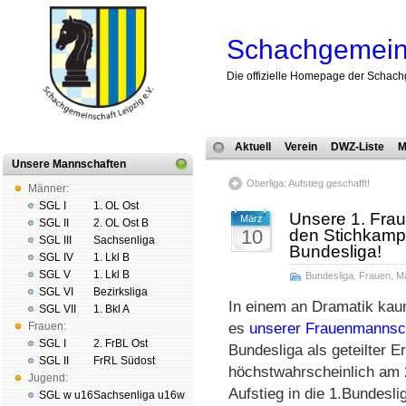
Schachgemeins
Die offizielle Homepage der Schach
Aktuell
Verein
DWZ-Liste
M
Unsere Mannschaften
Oberliga: Aufstieg geschafft!
Männer:
SGL I
1. OL Ost
Unsere 1. Frau
März
SGL II
2. OL Ost B
10
den Stichkampf
SGL III
Sachsenliga
Bundesliga!
SGL IV
1. Lkl B
SGL V
1. Lkl B
Bundesliga
,
Frauen
,
M
SGL VI
Bezirksliga
In einem an Dramatik kaum
SGL VII
1. Bkl A
Frauen:
es
unserer Frauen­mann­sc
SGL I
2. FrBL Ost
Bundesliga als geteilter 
SGL II
FrRL Südost
höchst­wahr­schein­lich a
Jugend:
Aufstieg in die 1.Bundes­l
SGL w u16
Sachsenliga u16w