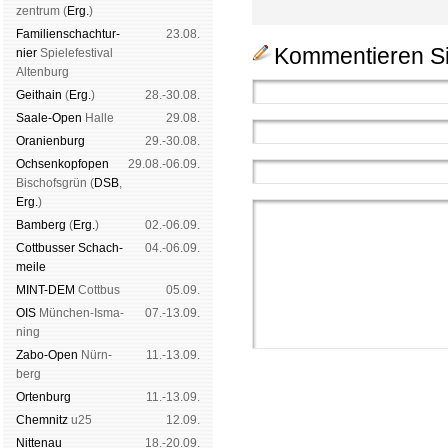
zen­trum (
Erg.
)
Familien­schach­tur­
23.08.
Kommentieren Si
nier
Spiele­fes­ti­val
Al­ten­burg
Geit­hain
(
Erg.
)
28.-30.08.
Saale-Open
Halle
29.08.
Oranien­burg
29.-30.08.
Och­sen­kopf­open
29.08.-06.09.
Bischofs­grün (
DSB
,
Erg.
)
Bam­berg
(
Erg.
)
02.-06.09.
Cott­busser Schach­
04.-06.09.
meile
MINT-DEM
Cott­bus
05.09.
OIS
Mün­chen-Is­ma­
07.-13.09.
ning
Zabo-Open
Nürn­
11.-13.09.
berg
Orten­burg
11.-13.09.
Chem­nitz
u25
12.09.
Nitte­nau
18.-20.09.