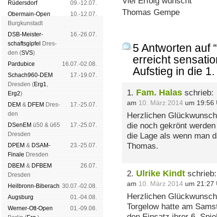
Viel Erfolg wünscht
Rüders­dorf
09.-12.07.
Thomas Gempe
Ober­main-Open
10.-12.07.
Burg­kun­stadt
DSB-Meister­
16.-26.07.
schafts­gipfel
Dres­
5 Antworten auf
den (
SVS
)
erreicht sensati
Pardu­bice
16.07.-02.08.
Aufstieg in die 1
Schach960-DEM
17.-19.07.
Dres­den (
Erg1
,
Fam. Halas
1.
schrieb:
Erg2
)
am
10. März 2014
um 19:56 
DEM
&
DFEM
Dres­
17.-25.07.
den
Herzlichen Glückwunsch 
die noch gekrönt werden 
DSenEM
ü50 & ü65
17.-25.07.
Dres­den
die Lage als wenn man d
Thomas.
DPEM
&
DSAM-
23.-25.07.
Finale
Dres­den
DBEM
&
DFBEM
26.07.
Ulrike Kindt
2.
schrieb:
Dres­den
am
10. März 2014
um 21:27 
Heil­bronn-Bi­ber­ach
30.07.-02.08.
Herzlichen Glückwunsch u
Augs­burg
01.-04.08.
Torgelow hatte am Sams
Werner-Ott-Open
01.-09.08.
den Einsatz ihrer 6. Spie