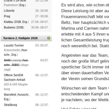
DSEM
&
DFSEM
20.-21.06.
Es wird also, wie schon 
Pader­born (
Erg.
)
Diese Leistung ist aber auc
Lö­be­ritz
26.-28.06.
Frauen­mann­schaft lebt v
Prag
27.-30.06.
Klat­tau
(
DSB
,
Erg.
)
27.06.-08.07.
Beltz, hier hauptsächlich v
Bud­weis
(
DSB
)
30.06.-08.07.
Martina und Carmen nahme
erlebte mit 4 aus 5 ihren w
Turniere 2. Halbjahr 2026
lichen Gesamt­leistung tr
noch wesentlich bei. Stati
Lau­sitz-Tur­nier
03.-05.07.
Krausch­witz (
Aus­
schr.
,
Erg.
)
Angetreten war das Team,
SHM
Leip­zig (
Aus­
04.07.
noch der große Wurf gelin
schr.
,
JSBS
)
(ab­ge­
sportlicher Sicht immer in
sagt)
über einen dauer­haften Ve
Offene SenEM
06.-12.07.
der Verein seinen Grund­sä
Sach­sen-An­halt
ü50 & ü65 Mag­de­
Wünschen wir dem Team vie
burg
entscheidenden Kampf und 
Mans­feld
(
Aus­schr.
,
08.-12.07.
Erg.
)
je nachdem, wo der Wettka
Straß­burg
08.-12.07.