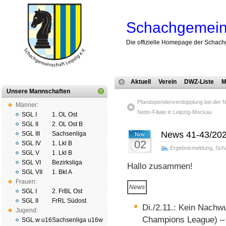
Schachgemeins
Die offizielle Homepage der Schach
Aktuell
Verein
DWZ-Liste
M
Unsere Mannschaften
Pfandspendenverdopplung bei der Net
Männer:
Netto-Filiale in Leipzig-Mockau
SGL I
1. OL Ost
SGL II
2. OL Ost B
News 41-43/20
SGL III
Sachsenliga
Nov.
02
SGL IV
1. Lkl B
Ergebnismeldung
,
Sch
SGL V
1. Lkl B
SGL VI
Bezirksliga
Hallo zusammen!
SGL VII
1. Bkl A
Frauen:
News
SGL I
2. FrBL Ost
SGL II
FrRL Südost
Di./2.11.: Kein Nachw
Jugend:
Champions League) – 
SGL w u16
Sachsenliga u16w