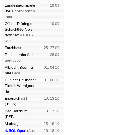
Landes­sport­spiele
19.09.
ü50
Denk­sport­zen­
trum
Offene Thü­rin­ger
19.09.
Schach960-Meis­
ter­schaft
Meu­sel­
witz
Forch­heim
25.-27.09.
Rosen­tur­nier
San­
26.09.
ger­hau­sen
Albrecht-Beer-Tur­
01.-04.10.
nier
Ge­ra
Cup der Deut­schen
01.-06.10.
Ein­heit
Wer­ni­ge­ro­
de
Eise­nach
u21
10.-13.10.
(
JSBS
)
Bad Harz­burg
13.-17.10.
(
DSB
)
Mar­burg
15.-18.10.
4. SGL-Open
(
Aus­
16.-18.10.