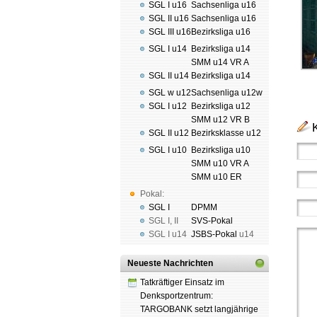
SGL I u16
Sachsenliga u16
SGL II u16
Sachsenliga u16
SGL III u16
Bezirksliga u16
SGL I u14
Bezirksliga u14
SMM u14 VR A
SGL II u14
Bezirksliga u14
SGL w u12
Sachsenliga u12w
SGL I u12
Bezirksliga u12
SMM u12 VR B
SGL II u12
Bezirksklasse u12
SGL I u10
Bezirksliga u10
SMM u10 VR A
SMM u10 ER
Pokal:
SGL I
DPMM
SGL I
,
II
SVS-Pokal
SGL I
u14
JSBS-Pokal
u14
Neueste Nachrichten
Tatkräftiger Einsatz im
Denksportzentrum:
TARGOBANK setzt langjährige