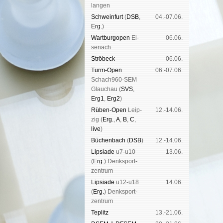
lan­gen
Schwein­furt
(
DSB
,
04.-07.06.
Erg.
)
Wart­burg­open
Ei­
06.06.
se­nach
Strö­beck
06.06.
Turm-Open
06.-07.06.
Schach960-SEM
Glau­chau (
SVS
,
Erg1
,
Erg2
)
Rüben-Open
Leip­
12.-14.06.
zig (
Erg.
,
A
,
B
,
C
,
live
)
Büchen­bach
(
DSB
)
12.-14.06.
Lipsiade
u7-u10
13.06.
(
Erg.
) Denk­sport­
zen­trum
Lipsiade
u12-u18
14.06.
(
Erg.
) Denk­sport­
zen­trum
Tep­litz
13.-21.06.