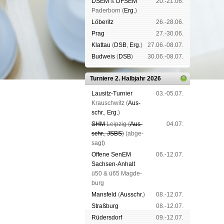
DSEM
&
DFSEM
20.-21.06.
Pader­born (
Erg.
)
Lö­be­ritz
26.-28.06.
Prag
27.-30.06.
Klat­tau
(
DSB
,
Erg.
)
27.06.-08.07.
Bud­weis
(
DSB
)
30.06.-08.07.
Turniere 2. Halbjahr 2026
Lau­sitz-Tur­nier
03.-05.07.
Krausch­witz (
Aus­
schr.
,
Erg.
)
SHM
Leip­zig (
Aus­
04.07.
schr.
,
JSBS
)
(ab­ge­
sagt)
Offene SenEM
06.-12.07.
Sach­sen-An­halt
ü50 & ü65 Mag­de­
burg
Mans­feld
(
Aus­schr.
)
08.-12.07.
Straß­burg
08.-12.07.
Rüders­dorf
09.-12.07.