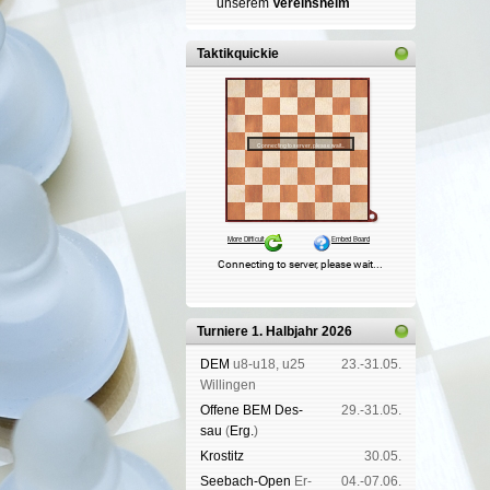
un­se­rem
Ver­eins­heim
Taktikquickie
Turniere 1. Halbjahr 2026
DEM
u8-u18, u25
23.-31.05.
Wil­lin­gen
Offene BEM Des­
29.-31.05.
sau
(
Erg.
)
Kros­titz
30.05.
See­bach-Open
Er­
04.-07.06.