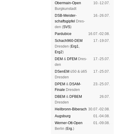
Ober­main-Open
10.-12.07.
Burg­kun­stadt
DSB-Meister­
16.-26.07.
schafts­gipfel
Dres­
den (
SVS
)
Pardu­bice
16.07.-02.08.
Schach960-DEM
17.-19.07.
Dres­den (
Erg1
,
Erg2
)
DEM
&
DFEM
Dres­
17.-25.07.
den
DSenEM
ü50 & ü65
17.-25.07.
Dres­den
DPEM
&
DSAM-
23.-25.07.
Finale
Dres­den
DBEM
&
DFBEM
26.07.
Dres­den
Heil­bronn-Bi­ber­ach
30.07.-02.08.
Augs­burg
01.-04.08.
Werner-Ott-Open
01.-09.08.
Ber­lin (
Erg.
)