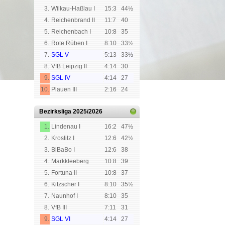
3.
Wilkau-Haßlau I
15:3
44½
4.
Reichenbrand II
11:7
40
5.
Reichenbach I
10:8
35
6.
Rote Rüben I
8:10
33½
7.
SGL V
5:13
33½
8.
VfB Leipzig II
4:14
30
9.
SGL IV
4:14
27
10.
Plauen III
2:16
24
Bezirksliga
2025/2026
1.
Lindenau I
16:2
47½
2.
Krostitz I
12:6
42½
3.
BiBaBo I
12:6
38
4.
Markkleeberg
10:8
39
5.
Fortuna II
10:8
37
6.
Kitzscher I
8:10
35½
7.
Naunhof I
8:10
35
8.
VfB III
7:11
31
9.
SGL VI
4:14
27