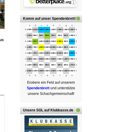
Komm auf
unser Spendenbrett
!
a
b
c
d
e
f
g
h
8
2.500 €
1.024 €
1.000 €
1.000 €
1.000 €
1.000 €
1.000 €
3.250 €
8
7
1.500 €
900 €
500 €
500 €
500 €
700 €
650 €
1.000 €
7
MK
6
1.000 €
500 €
3.500 €
2.500 €
4.500 €
2.500 €
500 €
1.000 €
6
5
1.400 €
700 €
2.500 €
5.000 €
13.000 €
5.000 €
500 €
2.000 €
5
4
1.000 €
750 €
2.500 €
5.000 €
5.580 €
10.000 €
600 €
1.000 €
4
3
1.000 €
500 €
4.000 €
2.500 €
4.000 €
3.000 €
1.500 €
1.000 €
3
2
1.000 €
600 €
500 €
500 €
500 €
500 €
600 €
1.270 €
2
1
5.500 €
1.000 €
1.600 €
1.000 €
1.000 €
2.750 €
1.000 €
5.550 €
1
a
b
c
d
e
f
g
h
Erobere ein Feld auf unserem
Spenden­brett
und unterstütze
unsere Schach­ge­mein­schaft!
Unsere SGL auf Klubkasse.de