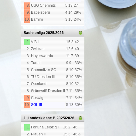
8.
USG Chemnitz
5:13
27
9.
Babelsberg
4:14
29½
10.
Barnim
3:15
24½
Sachsenliga
2025/2026
1.
VfB I
15:3
42
2.
Zwickau
12:6
40
3.
Hoyerswerda
11:7
39
4.
Turm I
9:9
33½
5.
Chemnitzer SC
8:10
37½
6.
TU Dresden III
8:10
35½
7.
Oberland
8:10
32
8.
Grünweiß Dresden II
7:11
35½
9.
Coswig
7:11
34½
10.
SGL III
5:13
30½
1. Landesklasse B
2025/2026
1.
Fortuna Leipzig I
16:2
46
2.
Plauen II
15:3
46½