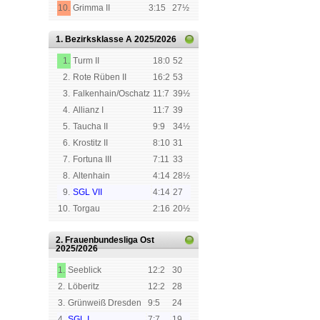
10.
Grimma II
3:15
27½
1. Bezirksklasse A
2025/2026
1.
Turm II
18:0
52
2.
Rote Rüben II
16:2
53
3.
Falkenhain/Oschatz
11:7
39½
4.
Allianz I
11:7
39
5.
Taucha II
9:9
34½
6.
Krostitz II
8:10
31
7.
Fortuna III
7:11
33
8.
Altenhain
4:14
28½
9.
SGL VII
4:14
27
10.
Torgau
2:16
20½
2. Frauenbundesliga Ost
2025/2026
1.
Seeblick
12:2
30
2.
Löberitz
12:2
28
3.
Grünweiß Dresden
9:5
24
4.
SGL I
7:7
19