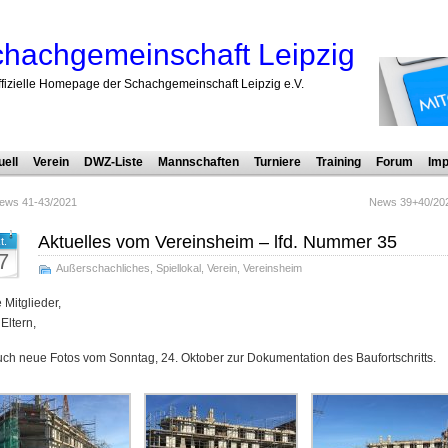
hachgemeinschaft Leipzig
ffizielle Homepage der Schachgemeinschaft Leipzig e.V.
uell
Verein
DWZ-Liste
Mannschaften
Turniere
Training
Forum
Imp
ews 41-43/2021
News 39+40/20
Aktuelles vom Vereinsheim – lfd. Nummer 35
t.
7
Außerschachliches
,
Spiellokal
,
Verein
,
Vereinsheim
 Mitglieder,
 Eltern,
uch neue Fotos vom Sonntag, 24. Oktober zur Dokumentation des Baufortschritts.