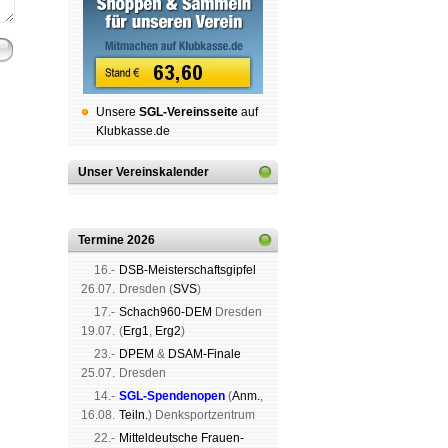
Unsere
SGL-Ver­eins­sei­te
auf
Klubkasse.de
Unser Vereinskalender
Termine 2026
16.-
DSB-Meister­schafts­gipfel
26.07.
Dres­den (
SVS
)
17.-
Schach960-DEM
Dres­den
19.07.
(
Erg1
,
Erg2
)
23.-
DPEM
&
DSAM-Finale
25.07.
Dres­den
14.-
SGL-Spenden­open
(
Anm.
,
16.08.
Teiln.
) Denk­sport­zen­trum
22.-
Mit­tel­deu­tsche Frauen-