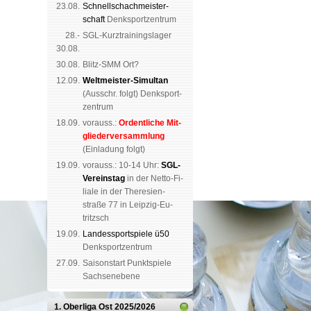
23.08.
Schnell­schach­meis­ter­
schaft
Denk­sport­zen­trum
28.-
SGL-Kurz­trai­nings­lager
30.08.
30.08.
Blitz-SMM Ort?
12.09.
Weltmeister-Simultan
(
Aus­schr. folgt
) Denk­sport­
zen­trum
18.09.
vorauss.:
Or­dent­li­che Mit­
glie­der­ver­samm­lung
(Ein­la­dung folgt)
19.09.
vor­auss.: 10-14 Uhr:
SGL-
Ver­eins­tag
in der Netto-Fi­
li­a­le in der The­re­sien­
straße 77 in Leip­zig-Eu­
tritzsch
19.09.
Landes­sport­spiele ü50
Denk­sport­zen­trum
27.09.
Saison­start Punkt­spiele
Sachsen­ebene
1. Oberliga Ost
2025/2026