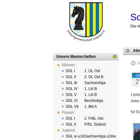
Sc
Die o
Akt
Unsere Mannschaften
N
Männer:
SGL I
1. OL Ost
Ok
SGL II
2. OL Ost B
2
SGL III
Sachsenliga
SGL IV
1. Lkl B
SGL V
1. Lkl B
Liebe
SGL VI
Bezirksliga
liebe
SGL VII
1. Bkl A
für E
Frauen:
SGL I
2. FrBL Ost
SGL II
FrRL Südost
Jugend:
SGL w u16
Sachsenliga u16w