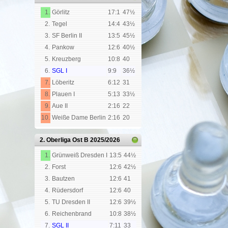
1.
Görlitz
17:1
47½
2.
Tegel
14:4
43½
3.
SF Berlin II
13:5
45½
4.
Pankow
12:6
40½
5.
Kreuzberg
10:8
40
6.
SGL I
9:9
36½
7.
Löberitz
6:12
31
8.
Plauen I
5:13
33½
9.
Aue II
2:16
22
10.
Weiße Dame Berlin
2:16
20
2. Oberliga Ost B
2025/2026
1.
Grünweiß Dresden I
13:5
44½
2.
Forst
12:6
42½
3.
Bautzen
12:6
41
4.
Rüdersdorf
12:6
40
5.
TU Dresden II
12:6
39½
6.
Reichenbrand
10:8
38½
7.
SGL II
7:11
33