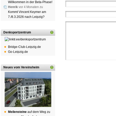
Willkommen in der Beta-Phase!
Henrik
vor 4 Monaten zu
Kommt Vincent Keymer am
7./8.3.2026 nach Leipzig?
Denksportzentrum
Bridge-Club-Leipzig.de
Go-Leipzig.de
Neues vom Vereinsheim
Schachgemeinschaft Leipzig
Mitgliedschaft
|
Vereinsheim
schluss
|
Daten­schutz­er­klä­r
Mei­len­stei­ne
auf dem Weg zu