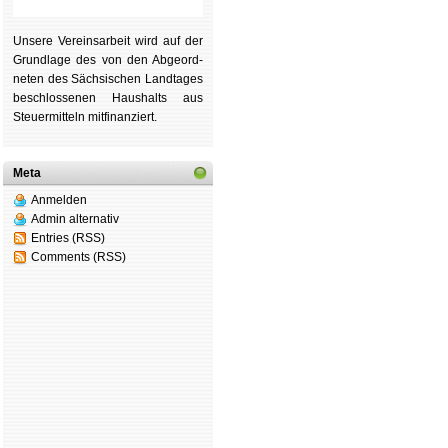
Unsere Ver­eins­ar­beit wird auf der
Grund­lage des von den Ab­ge­ord­
ne­ten des Säch­si­schen Land­tages
be­schlos­se­nen Haus­halts aus
Steu­er­mitteln mit­fi­nan­ziert.
Meta
Anmelden
Admin alternativ
Entries (RSS)
Comments (RSS)