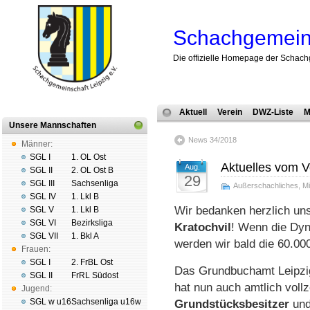
Schachgemeins
Die offizielle Homepage der Schach
Aktuell
Verein
DWZ-Liste
M
Unsere Mannschaften
News 34/2018
Männer:
SGL I
1. OL Ost
Aktuelles vom 
Aug.
SGL II
2. OL Ost B
29
SGL III
Sachsenliga
Außerschachliches
,
Mi
SGL IV
1. Lkl B
Wir bedanken herzlich un
SGL V
1. Lkl B
SGL VI
Bezirksliga
Kratochvil
! Wenn die Dy
SGL VII
1. Bkl A
werden wir bald die 60.00
Frauen:
SGL I
2. FrBL Ost
Das Grundbuchamt Leipzi
SGL II
FrRL Südost
hat nun auch amtlich voll­
Jugend:
SGL w u16
Sachsenliga u16w
Grund­stücks­besitzer
und