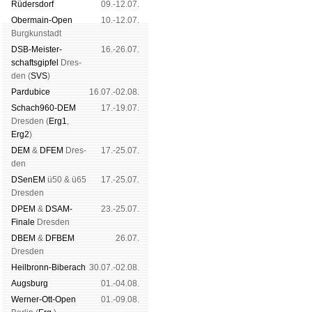
Rüders­dorf
09.-12.07.
Ober­main-Open
10.-12.07.
Burg­kun­stadt
DSB-Meister­
16.-26.07.
schafts­gipfel
Dres­
den (
SVS
)
Pardu­bice
16.07.-02.08.
Schach960-DEM
17.-19.07.
Dres­den (
Erg1
,
Erg2
)
DEM
&
DFEM
Dres­
17.-25.07.
den
DSenEM
ü50 & ü65
17.-25.07.
Dres­den
DPEM
&
DSAM-
23.-25.07.
Finale
Dres­den
DBEM
&
DFBEM
26.07.
Dres­den
Heil­bronn-Bi­ber­ach
30.07.-02.08.
Augs­burg
01.-04.08.
Werner-Ott-Open
01.-09.08.