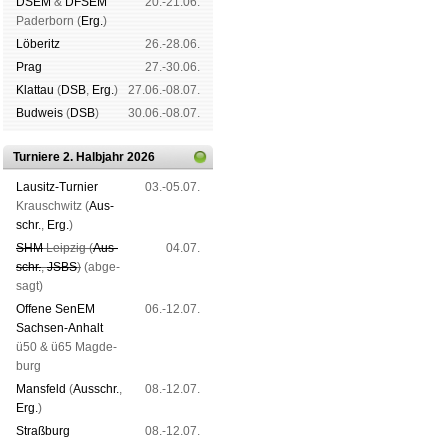
DSEM
&
DFSEM
20.-21.06.
Pader­born (
Erg.
)
Lö­be­ritz
26.-28.06.
Prag
27.-30.06.
Klat­tau
(
DSB
,
Erg.
)
27.06.-08.07.
Bud­weis
(
DSB
)
30.06.-08.07.
Turniere 2. Halbjahr 2026
Lau­sitz-Tur­nier
03.-05.07.
Krausch­witz (
Aus­
schr.
,
Erg.
)
SHM
Leip­zig (
Aus­
04.07.
schr.
,
JSBS
)
(ab­ge­
sagt)
Offene SenEM
06.-12.07.
Sach­sen-An­halt
ü50 & ü65 Mag­de­
burg
Mans­feld
(
Aus­schr.
,
08.-12.07.
Erg.
)
Straß­burg
08.-12.07.