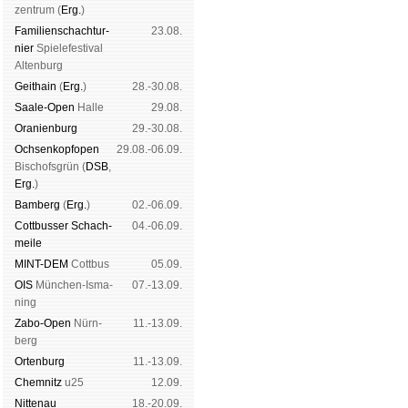
zen­trum (
Erg.
)
Familien­schach­tur­
23.08.
nier
Spiele­fes­ti­val
Al­ten­burg
Geit­hain
(
Erg.
)
28.-30.08.
Saale-Open
Halle
29.08.
Oranien­burg
29.-30.08.
Och­sen­kopf­open
29.08.-06.09.
Bischofs­grün (
DSB
,
Erg.
)
Bam­berg
(
Erg.
)
02.-06.09.
Cott­busser Schach­
04.-06.09.
meile
MINT-DEM
Cott­bus
05.09.
OIS
Mün­chen-Is­ma­
07.-13.09.
ning
Zabo-Open
Nürn­
11.-13.09.
berg
Orten­burg
11.-13.09.
Chem­nitz
u25
12.09.
Nitte­nau
18.-20.09.