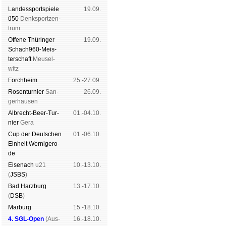
Landes­sport­spiele
19.09.
ü50
Denk­sport­zen­
trum
Offene Thü­rin­ger
19.09.
Schach960-Meis­
ter­schaft
Meu­sel­
witz
Forch­heim
25.-27.09.
Rosen­tur­nier
San­
26.09.
ger­hau­sen
Albrecht-Beer-Tur­
01.-04.10.
nier
Ge­ra
Cup der Deut­schen
01.-06.10.
Ein­heit
Wer­ni­ge­ro­
de
Eise­nach
u21
10.-13.10.
(
JSBS
)
Bad Harz­burg
13.-17.10.
(
DSB
)
Mar­burg
15.-18.10.
4. SGL-Open
(
Aus­
16.-18.10.