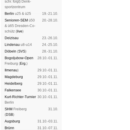
schr. folgt
) Denk­
sport­zen­trum
Ber­lin
u25 & ü25
19.-21.10.
Senioren-SEM
ü50
20.-28.10.
& ü65 Dres­den-Co­
schütz (
live
)
Dei­zi­sau
23.-26.10.
Lin­de­nau
u8-u14
24.-25.10.
Dö­beln
(
SVS
)
28.-31.10.
Bogoljubow-Open
28.10.-01.11.
Frei­burg (
Erg.
)
Il­me­nau
)
29.10.-01.11.
Mag­de­burg
29.10.-01.11.
Hei­del­berg
29.10.-01.11.
Fal­ken­see
30.10.-01.11.
Kurt-Rich­ter-Tur­nier
30.10.-01.11.
Ber­lin
SHM
Frei­berg
31.10.
(
DSB
)
Augs­burg
31.10.-03.11.
Brünn
31.10.-07.11.