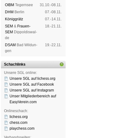
OIBM
Tegern­see
31.10.-08.11.
DHM
Ber­lin
07.-08.11.
König­grätz
07.-14.11.
SEM
&
Frauen-
18.-21.11.
SEM
Dip­pol­dis­wal­
de
DSAM
Bad Wil­dun­
19.-22.11.
gen
Schachlinks
Unsere SGL online:
Unsere SGL auf li­chess.org
Unsere SGL auf Face­book
Unsere SGL auf Insta­gram
Unser Mitgliederbereich auf
EasyVerein.com
Onlineschach:
lichess.org
chess.com
playchess.com
Verbandsseiten: