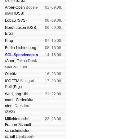
Ber­lin (
Erg.
)
Arber-Open
Boden­
01.-09.08.
mais (
DSB
)
Lö­bau
(
SVS
)
06.-09.08.
Nord­hau­sen
(
DSB
,
06.-09.08.
Erg.
)
Prag
07.-15.08.
Berlin-Lich­ten­berg
08.-16.08.
SGL-Spenden­open
14.-16.08.
(
Anm.
,
Teiln.
) Denk­
sport­zen­trum
Ol­mütz
16.-23.08.
IODFEM
Stutt­gart-
17.-23.08.
Ruit (
Erg.
)
Wolf­gang-Uhl­
21.-22.08.
mann-Ge­denk­tur­
niere
Dres­den
(
SVS
)
Mit­tel­deu­tsche
22.-23.08.
Frauen-Schnell­
schach­meis­ter­
schaft
Denk­sport­