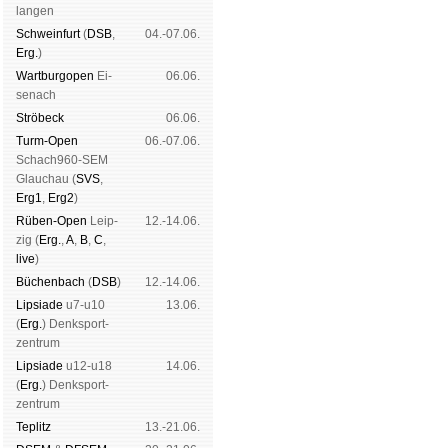
lan­gen
Schwein­furt
(
DSB
,
04.-07.06.
Erg.
)
Wart­burg­open
Ei­
06.06.
se­nach
Strö­beck
06.06.
Turm-Open
06.-07.06.
Schach960-SEM
Glau­chau (
SVS
,
Erg1
,
Erg2
)
Rüben-Open
Leip­
12.-14.06.
zig (
Erg.
,
A
,
B
,
C
,
live
)
Büchen­bach
(
DSB
)
12.-14.06.
Lipsiade
u7-u10
13.06.
(
Erg.
) Denk­sport­
zen­trum
Lipsiade
u12-u18
14.06.
(
Erg.
) Denk­sport­
zen­trum
Tep­litz
13.-21.06.