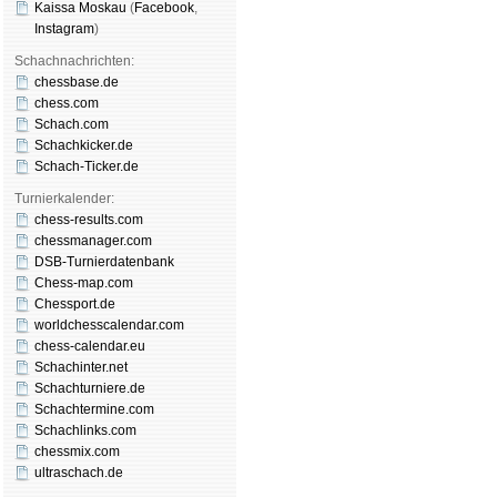
Kaissa Moskau
(
Face­book
,
Insta­gram
)
Schachnachrichten:
chessbase.de
chess.com
Schach.com
Schachkicker.de
Schach-Ticker.de
Turnierkalender:
chess-results.com
chessmanager.com
DSB-Turnierdatenbank
Chess-map.com
Chessport.de
worldchesscalendar.com
chess-calendar.eu
Schachinter.net
Schachturniere.de
Schachtermine.com
Schachlinks.com
chessmix.com
ultraschach.de