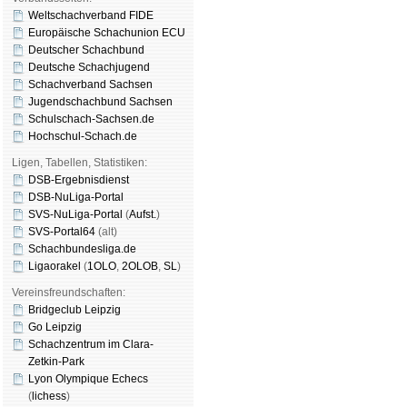
Weltschachverband FIDE
Europäische Schachunion ECU
Deutscher Schachbund
Deutsche Schachjugend
Schachverband Sachsen
Jugendschachbund Sachsen
Schulschach-Sachsen.de
Hochschul-Schach.de
Ligen, Tabellen, Statistiken:
DSB-Ergebnisdienst
DSB-NuLiga-Portal
SVS-NuLiga-Portal
(
Aufst.
)
SVS-Portal64
(alt)
Schachbundesliga.de
Ligaorakel
(
1OLO
,
2OLOB
,
SL
)
Vereinsfreundschaften:
Bridgeclub Leipzig
Go Leipzig
Schachzentrum im Clara-
Zetkin-Park
Lyon Olympique Echecs
(
lichess
)