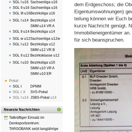
SGL I u16
Sachsenliga u16
dem Erd­geschoss; die Ob
SGL II u16
Sachsenliga u16
Ei­gen­tums­woh­nun­gen) ge
SGL III u16
Bezirksliga u16
tei­lung können wir Euch b
SGL I u14
Bezirksliga u14
kurze Nachricht genügt. 
SMM u14 VR A
SGL II u14
Bezirksliga u14
Immobilien­eigen­tümer an
SGL w u12
Sachsenliga u12w
für sich beanspruchen.
SGL I u12
Bezirksliga u12
SMM u12 VR B
SGL II u12
Bezirksklasse u12
SGL I u10
Bezirksliga u10
SMM u10 VR A
SMM u10 ER
Pokal:
SGL I
DPMM
SGL I
,
II
SVS-Pokal
SGL I
u14
JSBS-Pokal
u14
Neueste Nachrichten
Tatkräftiger Einsatz im
Denksportzentrum:
TARGOBANK setzt langjährige