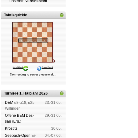
un­se­rem
Ver­eins­heim
Taktikquickie
Turniere 1. Halbjahr 2026
DEM
u8-u18, u25
23.-31.05.
Wil­lin­gen
Offene BEM Des­
29.-31.05.
sau
(
Erg.
)
Kros­titz
30.05.
See­bach-Open
Er­
04.-07.06.