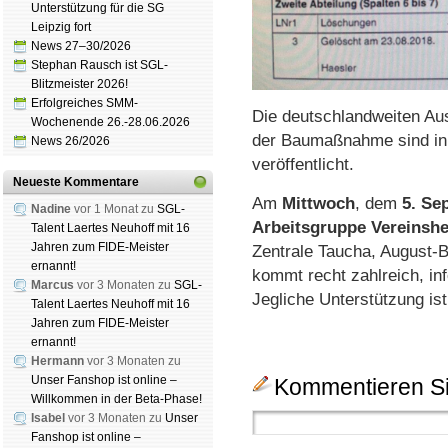
Unterstützung für die SG
Leipzig fort
News 27–30/2026
Stephan Rausch ist SGL-
Blitzmeister 2026!
Erfolgreiches SMM-
Die deutschlandweiten Au
Wochenende 26.-28.06.2026
der Baumaßnahme sind in
News 26/2026
veröffentlicht.
Neueste Kommentare
Am
Mittwoch
, dem
5. Se
Nadine
vor 1 Monat zu
SGL-
Arbeits­gruppe Vereins­h
Talent Laertes Neuhoff mit 16
Jahren zum FIDE-Meister
Zentrale Taucha, August-B
ernannt!
kommt recht zahlreich, in
Marcus
vor 3 Monaten zu
SGL-
Jegliche Unter­stüt­zung is
Talent Laertes Neuhoff mit 16
Jahren zum FIDE-Meister
ernannt!
Hermann
vor 3 Monaten zu
Unser Fanshop ist online –
Kommentieren Si
Willkommen in der Beta-Phase!
Isabel
vor 3 Monaten zu
Unser
Fanshop ist online –