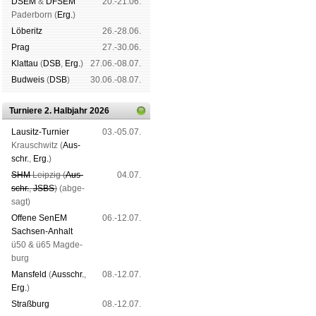
DSEM
&
DFSEM
20.-21.06.
Pader­born (
Erg.
)
Lö­be­ritz
26.-28.06.
Prag
27.-30.06.
Klat­tau
(
DSB
,
Erg.
)
27.06.-08.07.
Bud­weis
(
DSB
)
30.06.-08.07.
Turniere 2. Halbjahr 2026
Lau­sitz-Tur­nier
03.-05.07.
Krausch­witz (
Aus­
schr.
,
Erg.
)
SHM
Leip­zig (
Aus­
04.07.
schr.
,
JSBS
)
(ab­ge­
sagt)
Offene SenEM
06.-12.07.
Sach­sen-An­halt
ü50 & ü65 Mag­de­
burg
Mans­feld
(
Aus­schr.
,
08.-12.07.
Erg.
)
Straß­burg
08.-12.07.