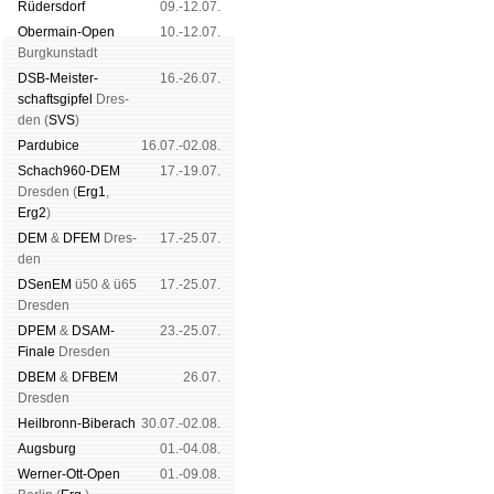
Rüders­dorf
09.-12.07.
Ober­main-Open
10.-12.07.
Burg­kun­stadt
DSB-Meister­
16.-26.07.
schafts­gipfel
Dres­
den (
SVS
)
Pardu­bice
16.07.-02.08.
Schach960-DEM
17.-19.07.
Dres­den (
Erg1
,
Erg2
)
DEM
&
DFEM
Dres­
17.-25.07.
den
DSenEM
ü50 & ü65
17.-25.07.
Dres­den
DPEM
&
DSAM-
23.-25.07.
Finale
Dres­den
DBEM
&
DFBEM
26.07.
Dres­den
Heil­bronn-Bi­ber­ach
30.07.-02.08.
Augs­burg
01.-04.08.
Werner-Ott-Open
01.-09.08.