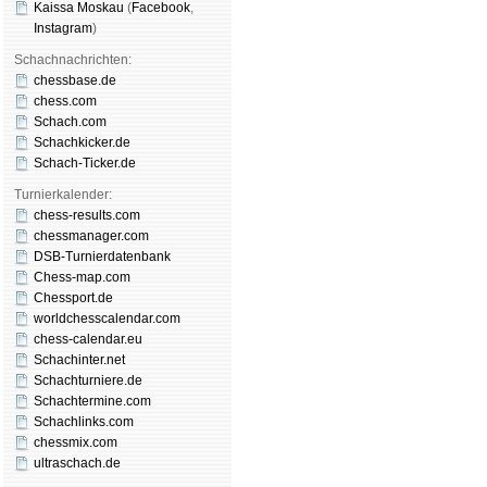
Kaissa Moskau
(
Face­book
,
Insta­gram
)
Schachnachrichten:
chessbase.de
chess.com
Schach.com
Schachkicker.de
Schach-Ticker.de
Turnierkalender:
chess-results.com
chessmanager.com
DSB-Turnierdatenbank
Chess-map.com
Chessport.de
worldchesscalendar.com
chess-calendar.eu
Schachinter.net
Schachturniere.de
Schachtermine.com
Schachlinks.com
chessmix.com
ultraschach.de