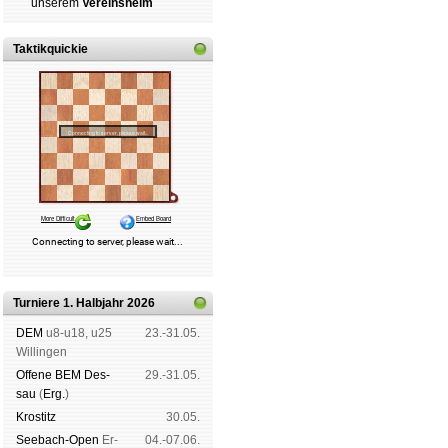
un­se­rem
Ver­eins­heim
Taktikquickie
Turniere 1. Halbjahr 2026
DEM
u8-u18, u25
23.-31.05.
Wil­lin­gen
Offene BEM Des­
29.-31.05.
sau
(
Erg.
)
Kros­titz
30.05.
See­bach-Open
Er­
04.-07.06.