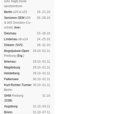
schr. folgt
) Denk­
sport­zen­trum
Ber­lin
u25 & ü25
19.-21.10.
Senioren-SEM
ü50
20.-28.10.
& ü65 Dres­den-Co­
schütz (
live
)
Dei­zi­sau
23.-26.10.
Lin­de­nau
u8-u14
24.-25.10.
Dö­beln
(
SVS
)
28.-31.10.
Bogoljubow-Open
28.10.-01.11.
Frei­burg (
Erg.
)
Il­me­nau
)
29.10.-01.11.
Mag­de­burg
29.10.-01.11.
Hei­del­berg
29.10.-01.11.
Fal­ken­see
30.10.-01.11.
Kurt-Rich­ter-Tur­nier
30.10.-01.11.
Ber­lin
SHM
Frei­berg
31.10.
(
DSB
)
Augs­burg
31.10.-03.11.
Brünn
31.10.-07.11.