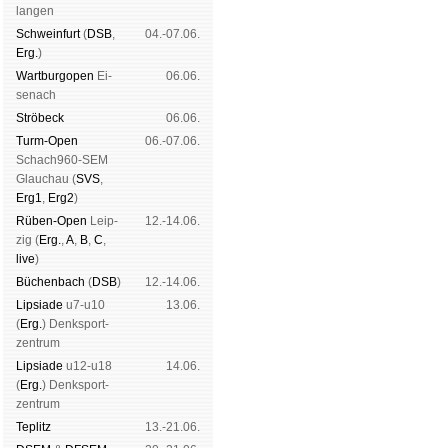
lan­gen
Schwein­furt
(
DSB
,
04.-07.06.
Erg.
)
Wart­burg­open
Ei­
06.06.
se­nach
Strö­beck
06.06.
Turm-Open
06.-07.06.
Schach960-SEM
Glau­chau (
SVS
,
Erg1
,
Erg2
)
Rüben-Open
Leip­
12.-14.06.
zig (
Erg.
,
A
,
B
,
C
,
live
)
Büchen­bach
(
DSB
)
12.-14.06.
Lipsiade
u7-u10
13.06.
(
Erg.
) Denk­sport­
zen­trum
Lipsiade
u12-u18
14.06.
(
Erg.
) Denk­sport­
zen­trum
Tep­litz
13.-21.06.