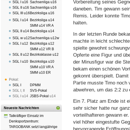
Vorbereitung seines Gegner
SGL I u16
Sachsenliga u16
SGL II u16
Sachsenliga u16
daneben. Tim gewann sein
SGL III u16
Bezirksliga u16
Remis. Leider konnte Timo
SGL I u14
Bezirksliga u14
halten.
SMM u14 VR A
SGL II u14
Bezirksliga u14
In der letzten Runde be
SGL w u12
Sachsenliga u12w
machte in leicht schlecht
SGL I u12
Bezirksliga u12
spielte gewohnt schwungvol
SMM u12 VR B
Opferte eine Figur und übe
SGL II u12
Bezirksklasse u12
der Minusfigur war die Ste
SGL I u10
Bezirksliga u10
SMM u10 VR A
bekam einen schönen Vorte
SMM u10 ER
gekonnt überspielt. Damit
Pokal:
Partie musste Timo noch 
SGL I
DPMM
abwehren, um das 2:2 zu 
SGL I
,
II
SVS-Pokal
SGL I
u14
JSBS-Pokal
u14
Ein 7. Platz am Ende ist ei
sehr sicher hatte nur gan
Neueste Nachrichten
vorteilhafteren gewann er
Tatkräftiger Einsatz im
Denksportzentrum:
viel höher eingestufte Ge
TARGOBANK setzt langjährige
hervorragende Eröffnungs