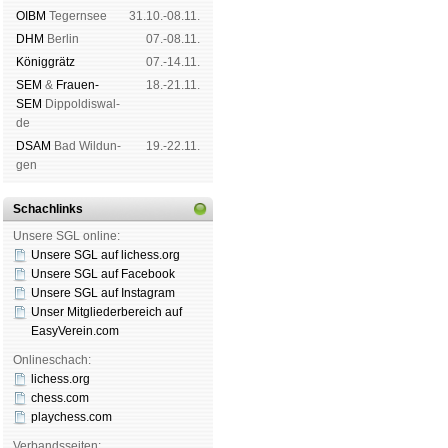
OIBM
Tegern­see
31.10.-08.11.
DHM
Ber­lin
07.-08.11.
König­grätz
07.-14.11.
SEM
&
Frauen-
18.-21.11.
SEM
Dip­pol­dis­wal­
de
DSAM
Bad Wil­dun­
19.-22.11.
gen
Schachlinks
Unsere SGL online:
Unsere SGL auf li­chess.org
Unsere SGL auf Face­book
Unsere SGL auf Insta­gram
Unser Mitgliederbereich auf
EasyVerein.com
Onlineschach:
lichess.org
chess.com
playchess.com
Verbandsseiten: