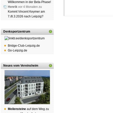
Willkommen in der Beta-Phase!
Henrik
vor 4 Monaten zu
Kommt Vincent Keymer am
7./8.3.2026 nach Leipzig?
Denksportzentrum
Bridge-Club-Leipzig.de
Schachgemeinschaft Leipzig
Go-Leipzig.de
Mitgliedschaft
|
Vereinsheim
schluss
|
Daten­schutz­er­klä­r
Neues vom Vereinsheim
Mei­len­stei­ne
auf dem Weg zu