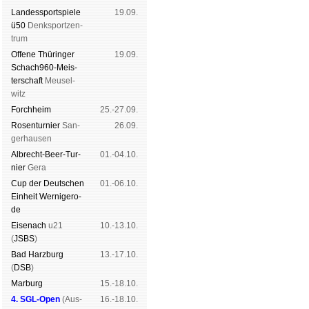
Landes­sport­spiele
19.09.
ü50
Denk­sport­zen­
trum
Offene Thü­rin­ger
19.09.
Schach960-Meis­
ter­schaft
Meu­sel­
witz
Forch­heim
25.-27.09.
Rosen­tur­nier
San­
26.09.
ger­hau­sen
Albrecht-Beer-Tur­
01.-04.10.
nier
Ge­ra
Cup der Deut­schen
01.-06.10.
Ein­heit
Wer­ni­ge­ro­
de
Eise­nach
u21
10.-13.10.
(
JSBS
)
Bad Harz­burg
13.-17.10.
(
DSB
)
Mar­burg
15.-18.10.
4. SGL-Open
(
Aus­
16.-18.10.