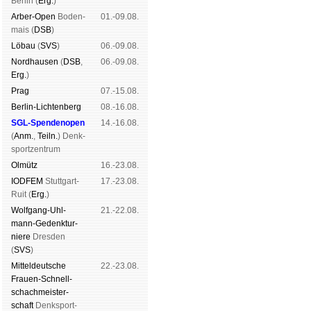
Ber­lin (
Erg.
)
Arber-Open
Boden­
01.-09.08.
mais (
DSB
)
Lö­bau
(
SVS
)
06.-09.08.
Nord­hau­sen
(
DSB
,
06.-09.08.
Erg.
)
Prag
07.-15.08.
Berlin-Lich­ten­berg
08.-16.08.
SGL-Spenden­open
14.-16.08.
(
Anm.
,
Teiln.
) Denk­
sport­zen­trum
Ol­mütz
16.-23.08.
IODFEM
Stutt­gart-
17.-23.08.
Ruit (
Erg.
)
Wolf­gang-Uhl­
21.-22.08.
mann-Ge­denk­tur­
niere
Dres­den
(
SVS
)
Mit­tel­deu­tsche
22.-23.08.
Frauen-Schnell­
schach­meis­ter­
schaft
Denk­sport­