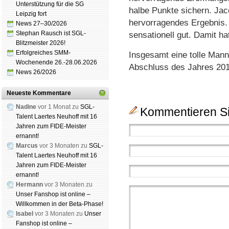
Unterstützung für die SG
halbe Punkte sichern. Jaco
Leipzig fort
hervorragendes Ergebnis. 
News 27–30/2026
Stephan Rausch ist SGL-
sensationell gut. Damit hat
Blitzmeister 2026!
Erfolgreiches SMM-
Insgesamt eine tolle Mann
Wochenende 26.-28.06.2026
Abschluss des Jahres 201
News 26/2026
Neueste Kommentare
Nadine
vor 1 Monat zu
SGL-
Kommentieren Si
Talent Laertes Neuhoff mit 16
Jahren zum FIDE-Meister
ernannt!
Marcus
vor 3 Monaten zu
SGL-
Talent Laertes Neuhoff mit 16
Jahren zum FIDE-Meister
ernannt!
Hermann
vor 3 Monaten zu
Unser Fanshop ist online –
Willkommen in der Beta-Phase!
Isabel
vor 3 Monaten zu
Unser
Fanshop ist online –