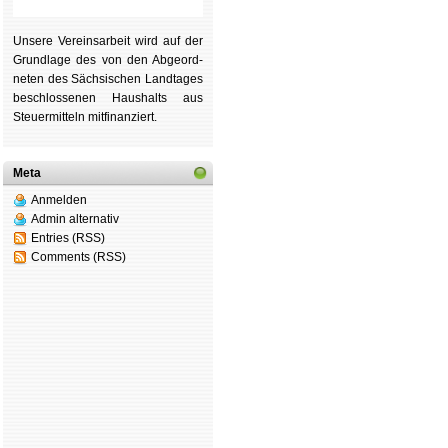
Unsere Ver­eins­ar­beit wird auf der
Grund­lage des von den Ab­ge­ord­
ne­ten des Säch­si­schen Land­tages
be­schlos­se­nen Haus­halts aus
Steu­er­mitteln mit­fi­nan­ziert.
Meta
Anmelden
Admin alternativ
Entries (RSS)
Comments (RSS)