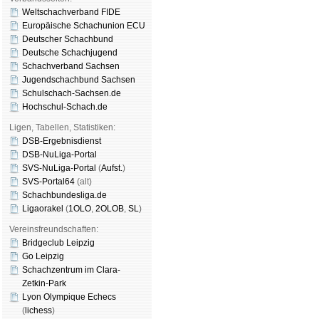
Weltschachverband FIDE
Europäische Schachunion ECU
Deutscher Schachbund
Deutsche Schachjugend
Schachverband Sachsen
Jugendschachbund Sachsen
Schulschach-Sachsen.de
Hochschul-Schach.de
Ligen, Tabellen, Statistiken:
DSB-Ergebnisdienst
DSB-NuLiga-Portal
SVS-NuLiga-Portal
(
Aufst.
)
SVS-Portal64
(alt)
Schachbundesliga.de
Ligaorakel
(
1OLO
,
2OLOB
,
SL
)
Vereinsfreundschaften:
Bridgeclub Leipzig
Go Leipzig
Schachzentrum im Clara-
Zetkin-Park
Lyon Olympique Echecs
(
lichess
)