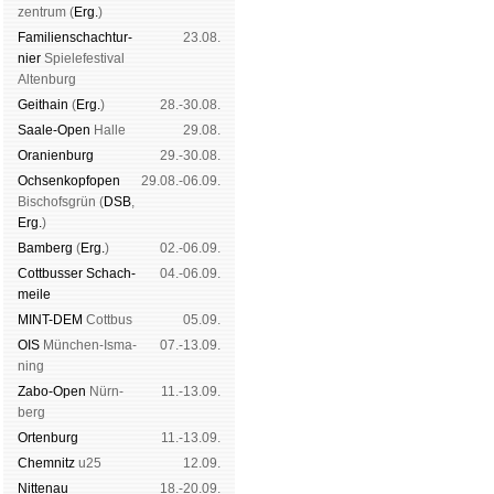
zen­trum (
Erg.
)
Familien­schach­tur­
23.08.
nier
Spiele­fes­ti­val
Al­ten­burg
Geit­hain
(
Erg.
)
28.-30.08.
Saale-Open
Halle
29.08.
Oranien­burg
29.-30.08.
Och­sen­kopf­open
29.08.-06.09.
Bischofs­grün (
DSB
,
Erg.
)
Bam­berg
(
Erg.
)
02.-06.09.
Cott­busser Schach­
04.-06.09.
meile
MINT-DEM
Cott­bus
05.09.
OIS
Mün­chen-Is­ma­
07.-13.09.
ning
Zabo-Open
Nürn­
11.-13.09.
berg
Orten­burg
11.-13.09.
Chem­nitz
u25
12.09.
Nitte­nau
18.-20.09.