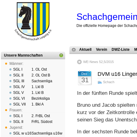
Schachgemeins
Die offizielle Homepage der Schach
Aktuell
Verein
DWZ-Liste
M
Unsere Mannschaften
WE-News 52,5/2015
Männer:
SGL I
1. OL Ost
DVM u16 Lingen
Dez.
SGL II
2. OL Ost B
31
SGL III
Sachsenliga
Schach
SGL IV
1. Lkl B
In der fünften Runde spie
SGL V
1. Lkl B
SGL VI
Bezirksliga
SGL VII
1. Bkl A
Bruno und Jacob spielten 
Frauen:
kurz vor der Zeitkontrolle
SGL I
2. FrBL Ost
seinen Sieg das Unentsch
SGL II
FrRL Südost
Jugend:
In der sechsten Runde bek
SGL w u16
Sachsenliga u16w