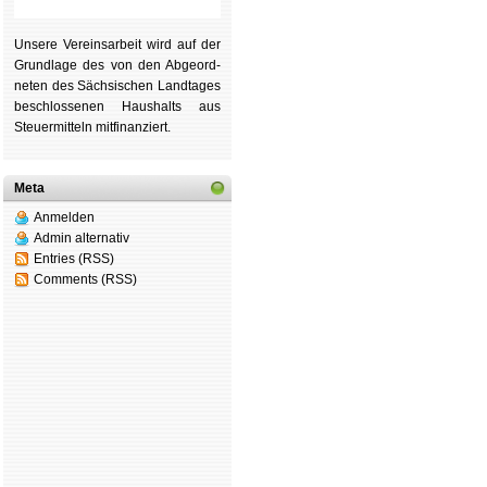
Unsere Ver­eins­ar­beit wird auf der
Grund­lage des von den Ab­ge­ord­
ne­ten des Säch­si­schen Land­tages
be­schlos­se­nen Haus­halts aus
Steu­er­mitteln mit­fi­nan­ziert.
Meta
Anmelden
Admin alternativ
Entries (RSS)
Comments (RSS)