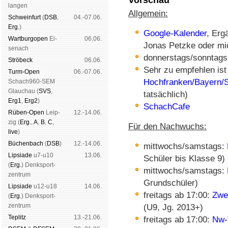
lan­gen
Allgemein:
Schwein­furt
(
DSB
,
04.-07.06.
Erg.
)
Google-Kalender
, Erg
Wart­burg­open
Ei­
06.06.
Jonas Petzke oder mi
se­nach
donnerstags/sonntags
Strö­beck
06.06.
Sehr zu empfehlen ist
Turm-Open
06.-07.06.
Hochfranken/Bayern/
Schach960-SEM
Glau­chau (
SVS
,
tatsächlich)
Erg1
,
Erg2
)
SchachCafe
Rüben-Open
Leip­
12.-14.06.
zig (
Erg.
,
A
,
B
,
C
,
Für den Nachwuchs:
live
)
Büchen­bach
(
DSB
)
12.-14.06.
mittwochs/samstags:
Lipsiade
u7-u10
13.06.
Schüler bis Klasse 9)
(
Erg.
) Denk­sport­
mittwochs/samstags:
zen­trum
Grundschüler)
Lipsiade
u12-u18
14.06.
freitags ab 17:00:
Zwe
(
Erg.
) Denk­sport­
zen­trum
(U9, Jg. 2013+)
Tep­litz
13.-21.06.
freitags ab 17:00:
Nw-