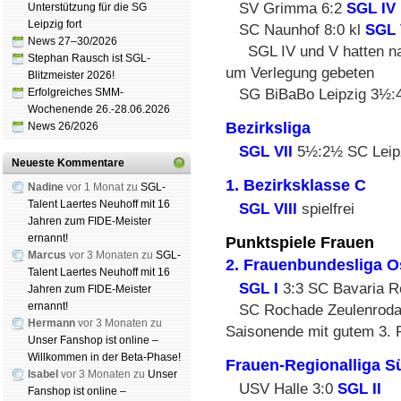
SV Grimma 6:2
SGL IV
Unterstützung für die SG
Leipzig fort
SC Naunhof 8:0 kl
SGL 
News 27–30/2026
SGL IV und V hatten n
Stephan Rausch ist SGL-
um Verlegung gebeten
Blitzmeister 2026!
Erfolgreiches SMM-
SG BiBaBo Leipzig 3½
Wochenende 26.-28.06.2026
Bezirksliga
News 26/2026
SGL VII
5½:2½ SC Leipz
Neueste Kommentare
1. Bezirksklasse C
Nadine
vor 1 Monat zu
SGL-
Talent Laertes Neuhoff mit 16
SGL VIII
spielfrei
Jahren zum FIDE-Meister
ernannt!
Punktspiele Frauen
Marcus
vor 3 Monaten zu
SGL-
2. Frauenbundesliga O
Talent Laertes Neuhoff mit 16
SGL I
3:3 SC Bavaria R
Jahren zum FIDE-Meister
ernannt!
SC Rochade Zeulenrod
Hermann
vor 3 Monaten zu
Saisonende mit gutem 3. 
Unser Fanshop ist online –
Willkommen in der Beta-Phase!
Frauen-Regionalliga S
Isabel
vor 3 Monaten zu
Unser
USV Halle 3:0
SGL II
Fanshop ist online –