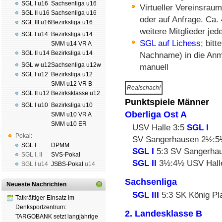
SGL I u16
Sachsenliga u16
Virtueller Vereinsraum
SGL II u16
Sachsenliga u16
oder auf Anfrage. Ca.
SGL III u16
Bezirksliga u16
weitere Mitglieder jed
SGL I u14
Bezirksliga u14
SGL auf Lichess
; bit
SMM u14 VR A
SGL II u14
Bezirksliga u14
Nachname) in die Anme
SGL w u12
Sachsenliga u12w
manuell
SGL I u12
Bezirksliga u12
SMM u12 VR B
Realschach!
SGL II u12
Bezirksklasse u12
Punktspiele Männer
SGL I u10
Bezirksliga u10
Oberliga Ost A
SMM u10 VR A
SMM u10 ER
USV Halle 3:5
SGL I
Pokal:
SV Sangerhausen 2½:
SGL I
DPMM
SGL I
5:3 SV Sangerha
SGL I
,
II
SVS-Pokal
SGL II
3½:4½ USV Hall
SGL I
u14
JSBS-Pokal
u14
Sachsenliga
Neueste Nachrichten
SGL III
5:3 SK König Pla
Tatkräftiger Einsatz im
Denksportzentrum:
2. Landesklasse B
TARGOBANK setzt langjährige