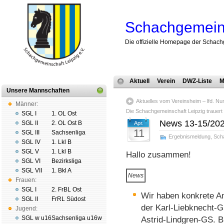
Schachgemeins
Die offizielle Homepage der Schach
Aktuell
Verein
DWZ-Liste
M
Unsere Mannschaften
Aktuelles vom Vereinsheim – lfd. N
Männer:
Die Schachgemeinschaft Leipzig trauert
SGL I
1. OL Ost
News 13-15/20
SGL II
2. OL Ost B
Apr.
11
SGL III
Sachsenliga
Ergebnismeldung
,
Sch
SGL IV
1. Lkl B
SGL V
1. Lkl B
Hallo zusammen!
SGL VI
Bezirksliga
SGL VII
1. Bkl A
News
Frauen:
SGL I
2. FrBL Ost
Wir haben konkrete A
SGL II
FrRL Südost
der Karl-Liebknecht-
Jugend:
SGL w u16
Sachsenliga u16w
Astrid-Lindgren-GS. Bi