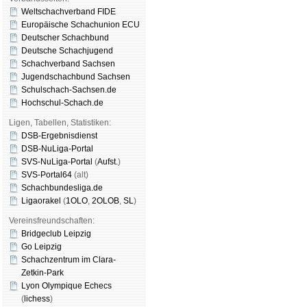
Weltschachverband FIDE
Europäische Schachunion ECU
Deutscher Schachbund
Deutsche Schachjugend
Schachverband Sachsen
Jugendschachbund Sachsen
Schulschach-Sachsen.de
Hochschul-Schach.de
Ligen, Tabellen, Statistiken:
DSB-Ergebnisdienst
DSB-NuLiga-Portal
SVS-NuLiga-Portal
(
Aufst.
)
SVS-Portal64
(alt)
Schachbundesliga.de
Ligaorakel
(
1OLO
,
2OLOB
,
SL
)
Vereinsfreundschaften:
Bridgeclub Leipzig
Go Leipzig
Schachzentrum im Clara-
Zetkin-Park
Lyon Olympique Echecs
(
lichess
)