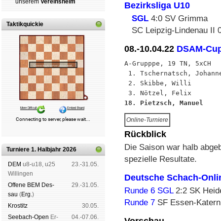
un­se­rem
Ver­eins­heim
Bezirksliga U10
SGL
4:0 SV Grimma
Taktikquickie
SC Leipzig-Lindenau II 
08.-10.04.22
DSAM-Cu
A-Grupppe, 19 TN, 5xCH

 1. Tschernatsch, Johann
 2. Skibbe, Willi       
18. Pietzsch, Manuel    
Online-Turniere
Rückblick
Die Saison war halb abgeb
Turniere 1. Halbjahr 2026
spezielle Resultate.
DEM
u8-u18, u25
23.-31.05.
Wil­lin­gen
Deutsche Schach-Onli
Offene BEM Des­
29.-31.05.
Runde 6
SGL
2:2 SK Heid
sau
(
Erg.
)
Runde 7
SF Essen-Katern
Kros­titz
30.05.
See­bach-Open
Er­
04.-07.06.
Vorschau