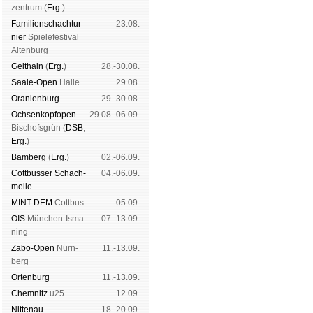
zen­trum (
Erg.
)
Familien­schach­tur­
23.08.
nier
Spiele­fes­ti­val
Al­ten­burg
Geit­hain
(
Erg.
)
28.-30.08.
Saale-Open
Halle
29.08.
Oranien­burg
29.-30.08.
Och­sen­kopf­open
29.08.-06.09.
Bischofs­grün (
DSB
,
Erg.
)
Bam­berg
(
Erg.
)
02.-06.09.
Cott­busser Schach­
04.-06.09.
meile
MINT-DEM
Cott­bus
05.09.
OIS
Mün­chen-Is­ma­
07.-13.09.
ning
Zabo-Open
Nürn­
11.-13.09.
berg
Orten­burg
11.-13.09.
Chem­nitz
u25
12.09.
Nitte­nau
18.-20.09.