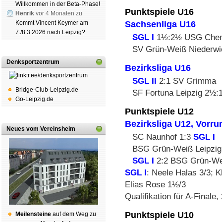
Willkommen in der Beta-Phase!
Punktspiele U16
Henrik
vor 4 Monaten zu
Sachsenliga U16
Kommt Vincent Keymer am
7./8.3.2026 nach Leipzig?
SGL I
1½:2½ USG Chem
SV Grün-Weiß Niederw
Denksportzentrum
Bezirksliga U16
SGL II
2:1 SV Grimma
Bridge-Club-Leipzig.de
SF Fortuna Leipzig 2½
Go-Leipzig.de
Punktspiele U12
Bezirksliga U12, Vorru
Neues vom Vereinsheim
SC Naunhof 1:3
SGL I
BSG Grün-Weiß Leipzig
SGL I
2:2 BSG Grün-Wei
SGL I
: Neele Halas 3/3; K
Elias Rose 1½/3
Qualifikation für A-Final
Punktspiele U10
Mei­len­stei­ne
auf dem Weg zu