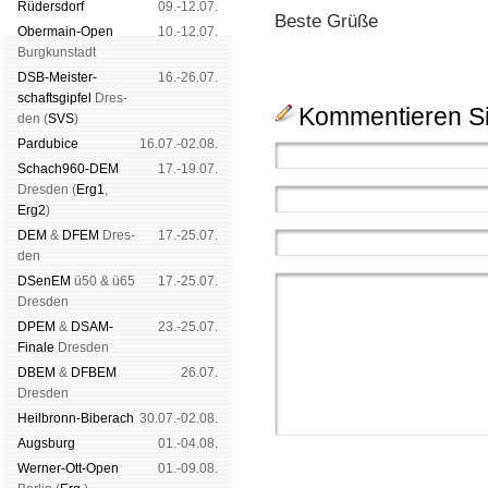
Rüders­dorf
09.-12.07.
Beste Grüße
Ober­main-Open
10.-12.07.
Burg­kun­stadt
DSB-Meister­
16.-26.07.
schafts­gipfel
Dres­
Kommentieren Si
den (
SVS
)
Pardu­bice
16.07.-02.08.
Schach960-DEM
17.-19.07.
Dres­den (
Erg1
,
Erg2
)
DEM
&
DFEM
Dres­
17.-25.07.
den
DSenEM
ü50 & ü65
17.-25.07.
Dres­den
DPEM
&
DSAM-
23.-25.07.
Finale
Dres­den
DBEM
&
DFBEM
26.07.
Dres­den
Heil­bronn-Bi­ber­ach
30.07.-02.08.
Augs­burg
01.-04.08.
Werner-Ott-Open
01.-09.08.