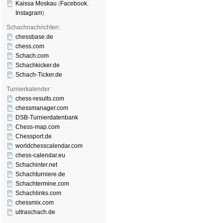
Kaissa Moskau
(
Face­book
,
Insta­gram
)
Schachnachrichten:
chessbase.de
chess.com
Schach.com
Schachkicker.de
Schach-Ticker.de
Turnierkalender:
chess-results.com
chessmanager.com
DSB-Turnierdatenbank
Chess-map.com
Chessport.de
worldchesscalendar.com
chess-calendar.eu
Schachinter.net
Schachturniere.de
Schachtermine.com
Schachlinks.com
chessmix.com
ultraschach.de