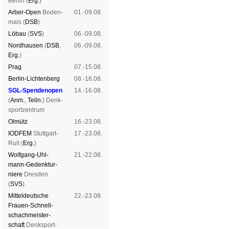
Ber­lin (
Erg.
)
Arber-Open
Boden­
01.-09.08.
mais (
DSB
)
Lö­bau
(
SVS
)
06.-09.08.
Schachgemeinschaft Leipzig
Nord­hau­sen
(
DSB
,
06.-09.08.
Mitgliedschaft
|
Vereinsheim
Erg.
)
schluss
|
Daten­schutz­er­klä­r
Prag
07.-15.08.
Berlin-Lich­ten­berg
08.-16.08.
SGL-Spenden­open
14.-16.08.
(
Anm.
,
Teiln.
) Denk­
sport­zen­trum
Ol­mütz
16.-23.08.
IODFEM
Stutt­gart-
17.-23.08.
Ruit (
Erg.
)
Wolf­gang-Uhl­
21.-22.08.
mann-Ge­denk­tur­
niere
Dres­den
(
SVS
)
Mit­tel­deu­tsche
22.-23.08.
Frauen-Schnell­
schach­meis­ter­
schaft
Denk­sport­