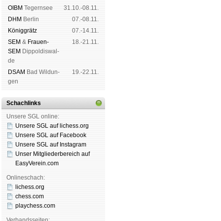
OIBM
Tegern­see
31.10.-08.11.
DHM
Ber­lin
07.-08.11.
König­grätz
07.-14.11.
SEM
&
Frauen-
18.-21.11.
SEM
Dip­pol­dis­wal­
de
DSAM
Bad Wil­dun­
19.-22.11.
gen
Schachlinks
Unsere SGL online:
Unsere SGL auf li­chess.org
Unsere SGL auf Face­book
Unsere SGL auf Insta­gram
Unser Mitgliederbereich auf
EasyVerein.com
Onlineschach:
lichess.org
chess.com
playchess.com
Verbandsseiten: