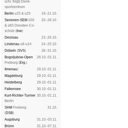
schr. folgt
) Denk­
sport­zen­trum
Ber­lin
u25 & ü25
19.-21.10.
Senioren-SEM
ü50
20.-28.10.
& ü65 Dres­den-Co­
schütz (
live
)
Dei­zi­sau
23.-26.10.
Lin­de­nau
u8-u14
24.-25.10.
Dö­beln
(
SVS
)
28.-31.10.
Bogoljubow-Open
28.10.-01.11.
Frei­burg (
Erg.
)
Il­me­nau
)
29.10.-01.11.
Mag­de­burg
29.10.-01.11.
Hei­del­berg
29.10.-01.11.
Fal­ken­see
30.10.-01.11.
Kurt-Rich­ter-Tur­nier
30.10.-01.11.
Ber­lin
SHM
Frei­berg
31.10.
(
DSB
)
Augs­burg
31.10.-03.11.
Brünn
31.10.-07.11.