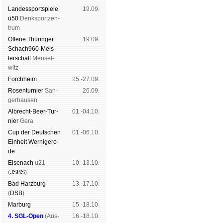
Landes­sport­spiele
19.09.
ü50
Denk­sport­zen­
trum
Offene Thü­rin­ger
19.09.
Schach960-Meis­
ter­schaft
Meu­sel­
witz
Forch­heim
25.-27.09.
Rosen­tur­nier
San­
26.09.
ger­hau­sen
Albrecht-Beer-Tur­
01.-04.10.
nier
Ge­ra
Cup der Deut­schen
01.-06.10.
Ein­heit
Wer­ni­ge­ro­
de
Eise­nach
u21
10.-13.10.
(
JSBS
)
Bad Harz­burg
13.-17.10.
(
DSB
)
Mar­burg
15.-18.10.
4. SGL-Open
(
Aus­
16.-18.10.