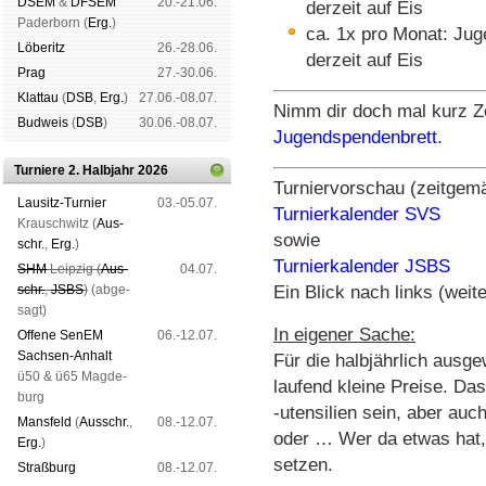
DSEM
&
DFSEM
20.-21.06.
derzeit auf Eis
Pader­born (
Erg.
)
ca. 1x pro Monat: Jug
Lö­be­ritz
26.-28.06.
derzeit auf Eis
Prag
27.-30.06.
Klat­tau
(
DSB
,
Erg.
)
27.06.-08.07.
Nimm dir doch mal kurz Ze
Bud­weis
(
DSB
)
30.06.-08.07.
Jugendspendenbrett
.
Turniere 2. Halbjahr 2026
Turniervorschau (zeitgem
Lau­sitz-Tur­nier
03.-05.07.
Turnierkalender SVS
Krausch­witz (
Aus­
sowie
schr.
,
Erg.
)
Turnierkalender JSBS
SHM
Leip­zig (
Aus­
04.07.
Ein Blick nach links (weite
schr.
,
JSBS
)
(ab­ge­
sagt)
In eigener Sache:
Offene SenEM
06.-12.07.
Sach­sen-An­halt
Für die halbjährlich ausg
ü50 & ü65 Mag­de­
laufend kleine Preise. D
burg
-utensilien sein, aber auc
Mans­feld
(
Aus­schr.
,
08.-12.07.
oder … Wer da etwas hat, 
Erg.
)
setzen.
Straß­burg
08.-12.07.