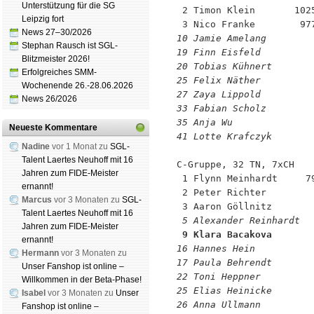
Unterstützung für die SG
 2 Timon Klein       1025
Leipzig fort
News 27–30/2026
10 Jamie Amelang        
Stephan Rausch ist SGL-
19 Finn Eisfeld         
Blitzmeister 2026!
20 Tobias Kühnert       
Erfolgreiches SMM-
25 Felix Näther         
Wochenende 26.-28.06.2026
27 Zaya Lippold         
News 26/2026
33 Fabian Scholz        
35 Anja Wu              
Neueste Kommentare
41 Lotte Krafczyk       
Nadine
vor 1 Monat zu
SGL-
Talent Laertes Neuhoff mit 16
C-Gruppe, 32 TN, 7xCH

Jahren zum FIDE-Meister
 1 Flynn Meinhardt     79
ernannt!
 2 Peter Richter         
Marcus
vor 3 Monaten zu
SGL-
Talent Laertes Neuhoff mit 16
 5 Alexander Reinhardt  
Jahren zum FIDE-Meister
 9 Klara Bacakova       
ernannt!
16 Hannes Hein          
Hermann
vor 3 Monaten zu
17 Paula Behrendt       
Unser Fanshop ist online –
22 Toni Heppner         
Willkommen in der Beta-Phase!
25 Elias Heinicke       
Isabel
vor 3 Monaten zu
Unser
26 Anna Ullmann         
Fanshop ist online –