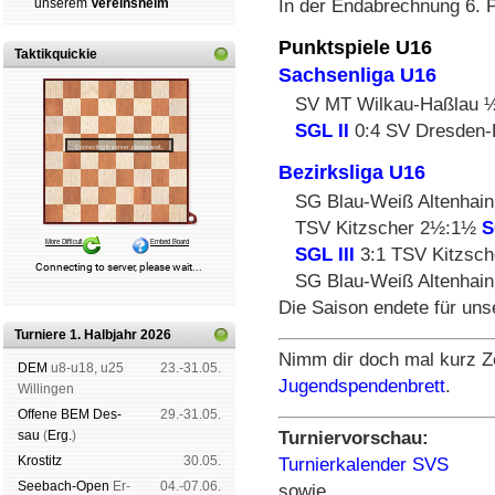
In der Endabrechnung 6. Pl
un­se­rem
Ver­eins­heim
Punktspiele U16
Taktikquickie
Sachsenliga U16
SV MT Wilkau-Haßlau 
SGL II
0:4 SV Dresden-
Bezirksliga U16
SG Blau-Weiß Altenhai
TSV Kitzscher 2½:1½
S
SGL III
3:1 TSV Kitzsch
SG Blau-Weiß Altenhain
Die Saison endete für uns
Turniere 1. Halbjahr 2026
Nimm dir doch mal kurz Ze
DEM
u8-u18, u25
23.-31.05.
Jugendspendenbrett
.
Wil­lin­gen
Offene BEM Des­
29.-31.05.
Turniervorschau:
sau
(
Erg.
)
Kros­titz
30.05.
Turnierkalender SVS
See­bach-Open
Er­
04.-07.06.
sowie