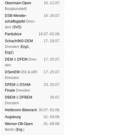
Ober­main-Open
10.-12.07.
Burg­kun­stadt
DSB-Meister­
16.-26.07.
schafts­gipfel
Dres­
den (
SVS
)
Pardu­bice
16.07.-02.08.
Schach960-DEM
17.-19.07.
Dres­den (
Erg1
,
Erg2
)
DEM
&
DFEM
Dres­
17.-25.07.
den
DSenEM
ü50 & ü65
17.-25.07.
Dres­den
DPEM
&
DSAM-
23.-25.07.
Finale
Dres­den
DBEM
&
DFBEM
26.07.
Dres­den
Heil­bronn-Bi­ber­ach
30.07.-02.08.
Augs­burg
01.-04.08.
Werner-Ott-Open
01.-09.08.
Ber­lin (
Erg.
)