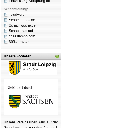
Entwicklungsvorsprung.de
Schachtraining:
listudy.org
Schach-Tipps.de
Schachwoche.de
Schachmatt.net
chesstempo.com
365chess.com
Unsere Förderer
Unsere Ver­eins­ar­beit wird auf der
Grund­lage des von den Ab­ge­ord­