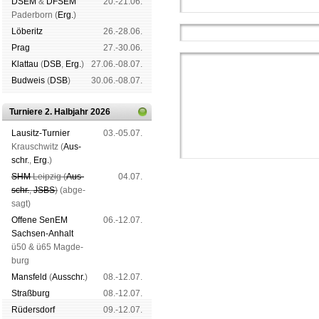
DSEM
&
DFSEM
20.-21.06.
Pader­born (
Erg.
)
Lö­be­ritz
26.-28.06.
Prag
27.-30.06.
Klat­tau
(
DSB
,
Erg.
)
27.06.-08.07.
Bud­weis
(
DSB
)
30.06.-08.07.
Turniere 2. Halbjahr 2026
Lau­sitz-Tur­nier
03.-05.07.
Krausch­witz (
Aus­
schr.
,
Erg.
)
SHM
Leip­zig (
Aus­
04.07.
schr.
,
JSBS
)
(ab­ge­
sagt)
Offene SenEM
06.-12.07.
Sach­sen-An­halt
ü50 & ü65 Mag­de­
Schachgemeinschaft Leipzig
burg
Mitgliedschaft
|
Vereinsheim
Mans­feld
(
Aus­schr.
)
08.-12.07.
schluss
|
Daten­schutz­er­klä­r
Straß­burg
08.-12.07.
Rüders­dorf
09.-12.07.