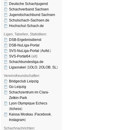
Deutsche Schachjugend
Schachverband Sachsen
Jugendschachbund Sachsen
Schulschach-Sachsen.de
Hochschul-Schach.de
Ligen, Tabellen, Statistiken:
DSB-Ergebnisdienst
DSB-NuLiga-Portal
SVS-NuLiga-Portal
(
Aufst.
)
SVS-Portal64
(alt)
Schachbundesliga.de
Ligaorakel
(
1OLO
,
2OLOB
,
SL
)
Vereinsfreundschaften:
Bridgeclub Leipzig
Go Leipzig
Schachzentrum im Clara-
Zetkin-Park
Lyon Olympique Echecs
(
lichess
)
Kaissa Moskau
(
Face­book
,
Insta­gram
)
Schachnachrichten: