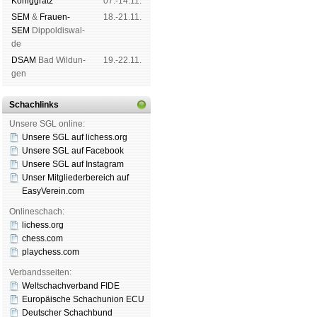
König­grätz
07.-14.11.
SEM
&
Frauen-
18.-21.11.
SEM
Dip­pol­dis­wal­
de
DSAM
Bad Wil­dun­
19.-22.11.
gen
Schachlinks
Unsere SGL online:
Unsere SGL auf li­chess.org
Unsere SGL auf Face­book
Unsere SGL auf Insta­gram
Unser Mitgliederbereich auf
EasyVerein.com
Onlineschach:
lichess.org
chess.com
playchess.com
Verbandsseiten:
Weltschachverband FIDE
Europäische Schachunion ECU
Deutscher Schachbund