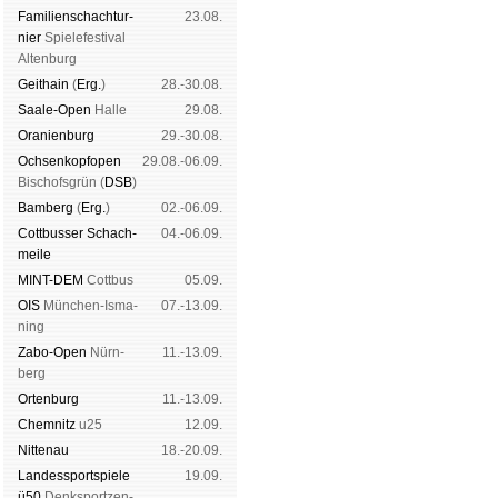
Familien­schach­tur­
23.08.
nier
Spiele­fes­ti­val
Al­ten­burg
Geit­hain
(
Erg.
)
28.-30.08.
Saale-Open
Halle
29.08.
Oranien­burg
29.-30.08.
Och­sen­kopf­open
29.08.-06.09.
Bischofs­grün (
DSB
)
Bam­berg
(
Erg.
)
02.-06.09.
Cott­busser Schach­
04.-06.09.
meile
MINT-DEM
Cott­bus
05.09.
OIS
Mün­chen-Is­ma­
07.-13.09.
ning
Zabo-Open
Nürn­
11.-13.09.
berg
Orten­burg
11.-13.09.
Chem­nitz
u25
12.09.
Nitte­nau
18.-20.09.
Landes­sport­spiele
19.09.
ü50
Denk­sport­zen­