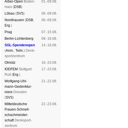
Arber-Open
Boden­
01.-09.08.
mais (
DSB
)
Lö­bau
(
SVS
)
06.-09.08.
Nord­hau­sen
(
DSB
,
06.-09.08.
Erg.
)
Prag
07.-15.08.
Berlin-Lich­ten­berg
08.-16.08.
SGL-Spenden­open
14.-16.08.
(
Anm.
,
Teiln.
) Denk­
sport­zen­trum
Ol­mütz
16.-23.08.
IODFEM
Stutt­gart-
17.-23.08.
Ruit (
Erg.
)
Wolf­gang-Uhl­
21.-22.08.
mann-Ge­denk­tur­
niere
Dres­den
(
SVS
)
Mit­tel­deu­tsche
22.-23.08.
Frauen-Schnell­
schach­meis­ter­
schaft
Denk­sport­
zen­trum