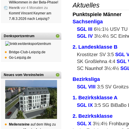
Willkommen in der Beta-Phase!
Aktuelles
Henrik
vor 4 Monaten zu
Punktspiele Männer
Kommt Vincent Keymer am
7./8.3.2026 nach Leipzig?
Sachsenliga
SGL III
6½:1½ USV TU D
SGL IV
3½:4½ SC Einhe
Denksportzentrum
2. Landesklasse B
Bridge-Club-Leipzig.de
Krostitzer SV 3:5
SGL 
Go-Leipzig.de
SK Großlehna 4:4
SGL 
SC Naunhof 3½:4½
SGL
Neues vom Vereinsheim
Bezirksliga
SGL VIII
3:5 SV Groitz
1. Bezirksklasse A
SGL IX
3:5 SG BiBaBo L
2. Bezirksklasse
SGL X
3½:4½ Frohburge
Mei­len­stei­ne
auf dem Weg zu