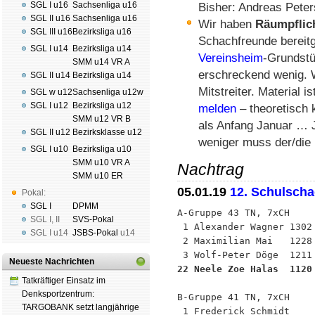
SGL I u16
Sachsenliga u16
Bisher: Andreas Peter
SGL II u16
Sachsenliga u16
Wir haben
Räumpflic
SGL III u16
Bezirksliga u16
Schachfreunde bereit
SGL I u14
Bezirksliga u14
Vereinsheim
-Grundstü
SMM u14 VR A
erschreckend wenig. 
SGL II u14
Bezirksliga u14
Mitstreiter. Material i
SGL w u12
Sachsenliga u12w
SGL I u12
Bezirksliga u12
melden
– theoretisch 
SMM u12 VR B
als Anfang Januar … J
SGL II u12
Bezirksklasse u12
weniger muss der/die
SGL I u10
Bezirksliga u10
SMM u10 VR A
Nachtrag
SMM u10 ER
05.01.19
12. Schulsch
Pokal:
SGL I
DPMM
A-Gruppe 43 TN, 7xCH

SGL I
,
II
SVS-Pokal
 1 Alexander Wagner 1302 
SGL I
u14
JSBS-Pokal
u14
 2 Maximilian Mai   1228 
Neueste Nachrichten
22 Neele Zoe Halas  1120
Tatkräftiger Einsatz im
Denksportzentrum:
B-Gruppe 41 TN, 7xCH

TARGOBANK setzt langjährige
 1 Frederick Schmidt     