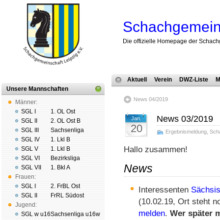
Schachgemeins
Die offizielle Homepage der Schach
Aktuell
Verein
DWZ-Liste
M
Unsere Mannschaften
News 04/2019
Männer:
SGL I
1. OL Ost
News 03/2019
Jan.
SGL II
2. OL Ost B
20
SGL III
Sachsenliga
Ergebnismeldung
,
Sch
SGL IV
1. Lkl B
Hallo zusammen!
SGL V
1. Lkl B
SGL VI
Bezirksliga
News
SGL VII
1. Bkl A
Frauen:
SGL I
2. FrBL Ost
Interessenten
Sächsis
SGL II
FrRL Südost
(10.02.19, Ort steht no
Jugend:
melden
.
Wer später m
SGL w u16
Sachsenliga u16w