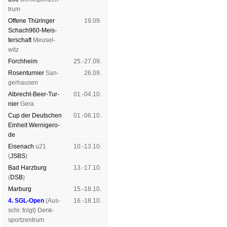
trum
Offene Thü­rin­ger
19.09.
Schach960-Meis­
ter­schaft
Meu­sel­
witz
Forch­heim
25.-27.09.
Rosen­tur­nier
San­
26.09.
ger­hau­sen
Albrecht-Beer-Tur­
01.-04.10.
nier
Ge­ra
Cup der Deut­schen
01.-06.10.
Ein­heit
Wer­ni­ge­ro­
de
Eise­nach
u21
10.-13.10.
(
JSBS
)
Bad Harz­burg
13.-17.10.
(
DSB
)
Mar­burg
15.-18.10.
4. SGL-Open
(
Aus­
16.-18.10.
schr. folgt
) Denk­
sport­zen­trum