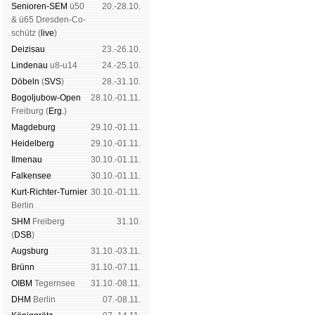
Senioren-SEM
ü50
20.-28.10.
& ü65 Dres­den-Co­
schütz (
live
)
Dei­zi­sau
23.-26.10.
Lin­de­nau
u8-u14
24.-25.10.
Dö­beln
(
SVS
)
28.-31.10.
Bogoljubow-Open
28.10.-01.11.
Frei­burg (
Erg.
)
Mag­de­burg
29.10.-01.11.
Hei­del­berg
29.10.-01.11.
Il­me­nau
30.10.-01.11.
Fal­ken­see
30.10.-01.11.
Kurt-Rich­ter-Tur­nier
30.10.-01.11.
Ber­lin
SHM
Frei­berg
31.10.
(
DSB
)
Augs­burg
31.10.-03.11.
Brünn
31.10.-07.11.
OIBM
Tegern­see
31.10.-08.11.
DHM
Ber­lin
07.-08.11.