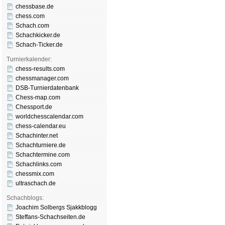
chessbase.de
chess.com
Schach.com
Schachkicker.de
Schach-Ticker.de
Turnierkalender:
chess-results.com
chessmanager.com
DSB-Turnierdatenbank
Chess-map.com
Chessport.de
worldchesscalendar.com
chess-calendar.eu
Schachinter.net
Schachturniere.de
Schachtermine.com
Schachlinks.com
chessmix.com
ultraschach.de
Schachblogs:
Joachim Solbergs Sjakkblogg
Steffans-Schachseiten.de