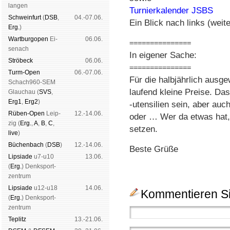
lan­gen
Turnierkalender JSBS
Schwein­furt
(
DSB
,
04.-07.06.
Ein Blick nach links (weite
Erg.
)
Wart­burg­open
Ei­
06.06.
===============
se­nach
In eigener Sache:
Strö­beck
06.06.
===============
Turm-Open
06.-07.06.
Für die halbjährlich ausg
Schach960-SEM
laufend kleine Preise. D
Glau­chau (
SVS
,
Erg1
,
Erg2
)
-utensilien sein, aber auc
Rüben-Open
Leip­
12.-14.06.
oder … Wer da etwas hat, 
zig (
Erg.
,
A
,
B
,
C
,
setzen.
live
)
Büchen­bach
(
DSB
)
12.-14.06.
Beste Grüße
Lipsiade
u7-u10
13.06.
(
Erg.
) Denk­sport­
zen­trum
Lipsiade
u12-u18
14.06.
Kommentieren Si
(
Erg.
) Denk­sport­
zen­trum
Tep­litz
13.-21.06.