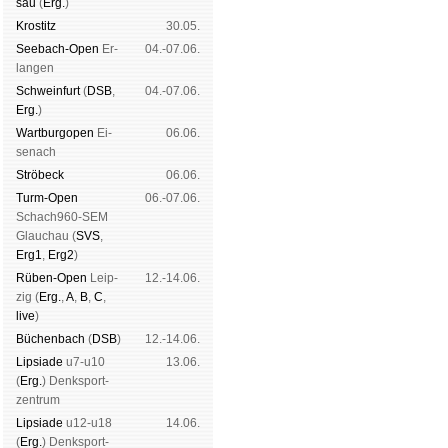
sau
(
Erg.
)
Kros­titz
30.05.
See­bach-Open
Er­
04.-07.06.
lan­gen
Schwein­furt
(
DSB
,
04.-07.06.
Erg.
)
Wart­burg­open
Ei­
06.06.
se­nach
Strö­beck
06.06.
Turm-Open
06.-07.06.
Schach960-SEM
Glau­chau (
SVS
,
Erg1
,
Erg2
)
Rüben-Open
Leip­
12.-14.06.
zig (
Erg.
,
A
,
B
,
C
,
live
)
Büchen­bach
(
DSB
)
12.-14.06.
Lipsiade
u7-u10
13.06.
(
Erg.
) Denk­sport­
zen­trum
Lipsiade
u12-u18
14.06.
(
Erg.
) Denk­sport­