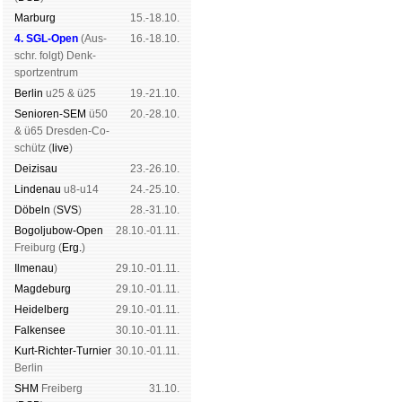
Mar­burg
15.-18.10.
4. SGL-Open
(
Aus­
16.-18.10.
schr. folgt
) Denk­
sport­zen­trum
Ber­lin
u25 & ü25
19.-21.10.
Senioren-SEM
ü50
20.-28.10.
& ü65 Dres­den-Co­
schütz (
live
)
Dei­zi­sau
23.-26.10.
Lin­de­nau
u8-u14
24.-25.10.
Dö­beln
(
SVS
)
28.-31.10.
Bogoljubow-Open
28.10.-01.11.
Frei­burg (
Erg.
)
Il­me­nau
)
29.10.-01.11.
Mag­de­burg
29.10.-01.11.
Hei­del­berg
29.10.-01.11.
Fal­ken­see
30.10.-01.11.
Kurt-Rich­ter-Tur­nier
30.10.-01.11.
Ber­lin
SHM
Frei­berg
31.10.