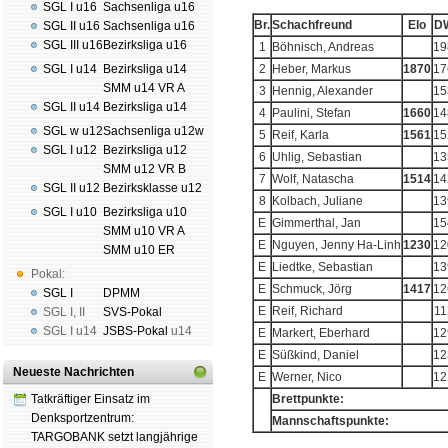
SGL I u16
Sachsenliga u16
Br.
Schachfreund
Elo
D
SGL II u16
Sachsenliga u16
SGL III u16
Bezirksliga u16
1
Böhnisch, Andreas
19
SGL I u14
Bezirksliga u14
2
Heber, Markus
1870
17
SMM u14 VR A
3
Hennig, Alexander
15
SGL II u14
Bezirksliga u14
4
Paulini, Stefan
1660
14
SGL w u12
Sachsenliga u12w
5
Reif, Karla
1561
15
SGL I u12
Bezirksliga u12
6
Uhlig, Sebastian
13
SMM u12 VR B
7
Wolf, Natascha
1514
14
SGL II u12
Bezirksklasse u12
8
Kolbach, Juliane
13
SGL I u10
Bezirksliga u10
E
Gimmerthal, Jan
15
SMM u10 VR A
E
Nguyen, Jenny Ha-Linh
1230
12
SMM u10 ER
E
Liedtke, Sebastian
13
Pokal:
E
Schmuck, Jörg
1417
12
SGL I
DPMM
E
Reif, Richard
11
SGL I
,
II
SVS-Pokal
SGL I
u14
JSBS-Pokal
u14
E
Markert, Eberhard
12
E
Süßkind, Daniel
12
Neueste Nachrichten
E
Werner, Nico
12
Tatkräftiger Einsatz im
Brettpunkte:
Denksportzentrum:
Mannschaftspunkte:
TARGOBANK setzt langjährige