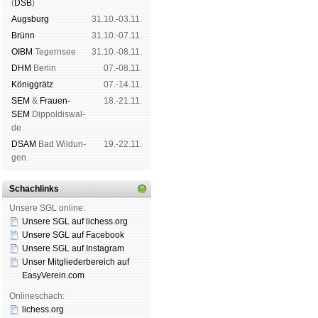
(
DSB
)
Augs­burg
31.10.-03.11.
Brünn
31.10.-07.11.
OIBM
Tegern­see
31.10.-08.11.
DHM
Ber­lin
07.-08.11.
König­grätz
07.-14.11.
SEM
&
Frauen-
18.-21.11.
SEM
Dip­pol­dis­wal­
de
DSAM
Bad Wil­dun­
19.-22.11.
gen
Schachlinks
Unsere SGL online:
Unsere SGL auf li­chess.org
Unsere SGL auf Face­book
Unsere SGL auf Insta­gram
Unser Mitgliederbereich auf
EasyVerein.com
Onlineschach:
lichess.org