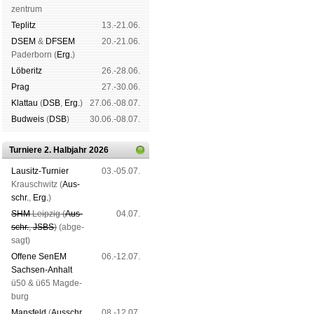
zen­trum
Tep­litz
13.-21.06.
DSEM
&
DFSEM
20.-21.06.
Pader­born (
Erg.
)
Lö­be­ritz
26.-28.06.
Prag
27.-30.06.
Klat­tau
(
DSB
,
Erg.
)
27.06.-08.07.
Bud­weis
(
DSB
)
30.06.-08.07.
Turniere 2. Halbjahr 2026
Lau­sitz-Tur­nier
03.-05.07.
Krausch­witz (
Aus­
schr.
,
Erg.
)
SHM
Leip­zig (
Aus­
04.07.
schr.
,
JSBS
)
(ab­ge­
sagt)
Offene SenEM
06.-12.07.
Sach­sen-An­halt
ü50 & ü65 Mag­de­
burg
Mans­feld
(
Aus­schr.
,
08.-12.07.