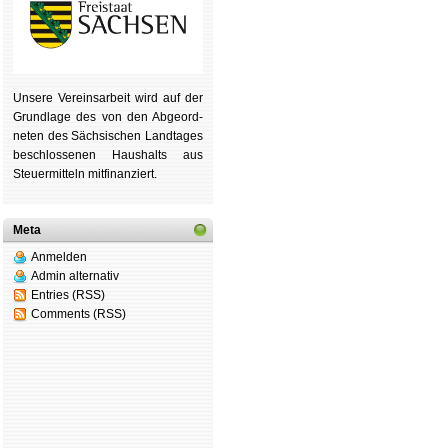
Unsere Ver­eins­ar­beit wird auf der
Grund­lage des von den Ab­ge­ord­
ne­ten des Säch­si­schen Land­tages
be­schlos­se­nen Haus­halts aus
Steu­er­mitteln mit­fi­nan­ziert.
Meta
Anmelden
Admin alternativ
Entries (RSS)
Comments (RSS)