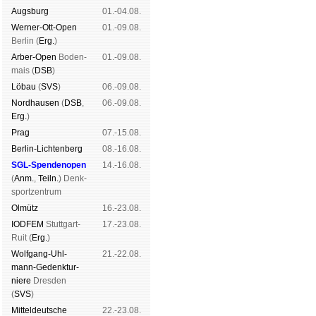
Augs­burg
01.-04.08.
Werner-Ott-Open
01.-09.08.
Ber­lin (
Erg.
)
Arber-Open
Boden­
01.-09.08.
mais (
DSB
)
Lö­bau
(
SVS
)
06.-09.08.
Nord­hau­sen
(
DSB
,
06.-09.08.
Erg.
)
Prag
07.-15.08.
Berlin-Lich­ten­berg
08.-16.08.
SGL-Spenden­open
14.-16.08.
(
Anm.
,
Teiln.
) Denk­
sport­zen­trum
Ol­mütz
16.-23.08.
IODFEM
Stutt­gart-
17.-23.08.
Ruit (
Erg.
)
Wolf­gang-Uhl­
21.-22.08.
mann-Ge­denk­tur­
niere
Dres­den
(
SVS
)
Mit­tel­deu­tsche
22.-23.08.