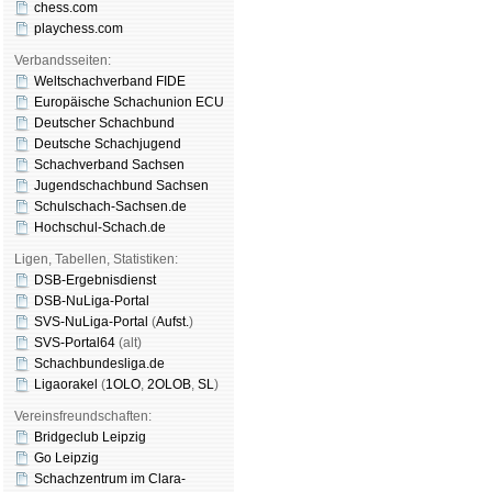
chess.com
playchess.com
Verbandsseiten:
Weltschachverband FIDE
Europäische Schachunion ECU
Deutscher Schachbund
Deutsche Schachjugend
Schachverband Sachsen
Jugendschachbund Sachsen
Schulschach-Sachsen.de
Hochschul-Schach.de
Ligen, Tabellen, Statistiken:
DSB-Ergebnisdienst
DSB-NuLiga-Portal
SVS-NuLiga-Portal
(
Aufst.
)
SVS-Portal64
(alt)
Schachbundesliga.de
Ligaorakel
(
1OLO
,
2OLOB
,
SL
)
Vereinsfreundschaften:
Bridgeclub Leipzig
Go Leipzig
Schachzentrum im Clara-