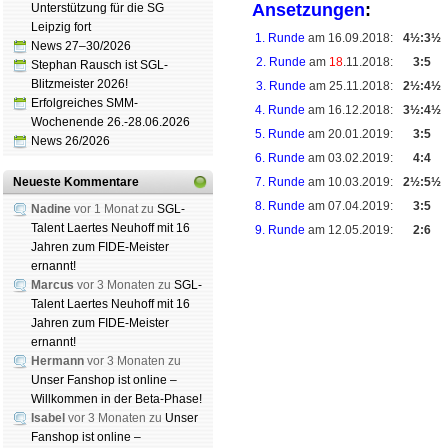
Ansetzungen
:
Unterstützung für die SG
Leipzig fort
1. Runde
am 16.09.2018:
4½:3½
News 27–30/2026
2. Runde
am
18
.11.2018:
3:5
Stephan Rausch ist SGL-
Blitzmeister 2026!
3. Runde
am 25.11.2018:
2½:4½
Erfolgreiches SMM-
4. Runde
am 16.12.2018:
3½:4½
Wochenende 26.-28.06.2026
5. Runde
am 20.01.2019:
3:5
News 26/2026
6. Runde
am 03.02.2019:
4:4
Neueste Kommentare
7. Runde
am 10.03.2019:
2½:5½
8. Runde
am 07.04.2019:
3:5
Nadine
vor 1 Monat zu
SGL-
Talent Laertes Neuhoff mit 16
9. Runde
am 12.05.2019:
2:6
Jahren zum FIDE-Meister
ernannt!
Marcus
vor 3 Monaten zu
SGL-
Talent Laertes Neuhoff mit 16
Schachgemeinschaft Leipzig
Jahren zum FIDE-Meister
Mitgliedschaft
|
Vereinsheim
ernannt!
Hermann
vor 3 Monaten zu
schluss
|
Daten­schutz­er­klä­r
Unser Fanshop ist online –
Willkommen in der Beta-Phase!
Isabel
vor 3 Monaten zu
Unser
Fanshop ist online –