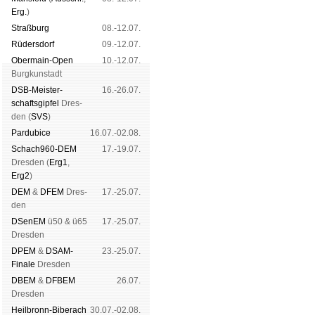
Erg.
)
Straß­burg
08.-12.07.
Rüders­dorf
09.-12.07.
Ober­main-Open
10.-12.07.
Burg­kun­stadt
DSB-Meister­
16.-26.07.
schafts­gipfel
Dres­
den (
SVS
)
Pardu­bice
16.07.-02.08.
Schach960-DEM
17.-19.07.
Dres­den (
Erg1
,
Erg2
)
DEM
&
DFEM
Dres­
17.-25.07.
den
DSenEM
ü50 & ü65
17.-25.07.
Dres­den
DPEM
&
DSAM-
23.-25.07.
Finale
Dres­den
DBEM
&
DFBEM
26.07.
Dres­den
Heil­bronn-Bi­ber­ach
30.07.-02.08.