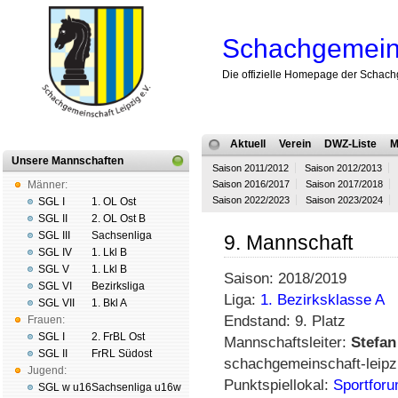
Schachgemeins
Die offizielle Homepage der Schach
Aktuell
Verein
DWZ-Liste
M
Unsere Mannschaften
Saison 2011/2012
Saison 2012/2013
Männer:
Saison 2016/2017
Saison 2017/2018
Saison 2022/2023
Saison 2023/2024
SGL I
1. OL Ost
SGL II
2. OL Ost B
SGL III
Sachsenliga
9. Mannschaft
SGL IV
1. Lkl B
SGL V
1. Lkl B
Saison: 2018/2019
SGL VI
Bezirksliga
Liga:
1. Bezirksklasse A
SGL VII
1. Bkl A
Endstand: 9. Platz
Frauen:
SGL I
2. FrBL Ost
Mannschaftsleiter:
Stefan
SGL II
FrRL Südost
schachgemeinschaft-leipz
Jugend:
Punktspiellokal:
Sportforu
SGL w u16
Sachsenliga u16w