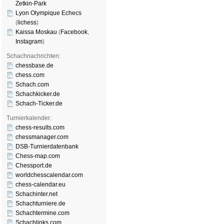
Zetkin-Park
Lyon Olympique Echecs
(
lichess
)
Kaissa Moskau
(
Face­book
,
Insta­gram
)
Schachnachrichten:
chessbase.de
chess.com
Schach.com
Schachkicker.de
Schach-Ticker.de
Turnierkalender:
chess-results.com
chessmanager.com
DSB-Turnierdatenbank
Chess-map.com
Chessport.de
worldchesscalendar.com
chess-calendar.eu
Schachinter.net
Schachturniere.de
Schachtermine.com
Schachlinks.com