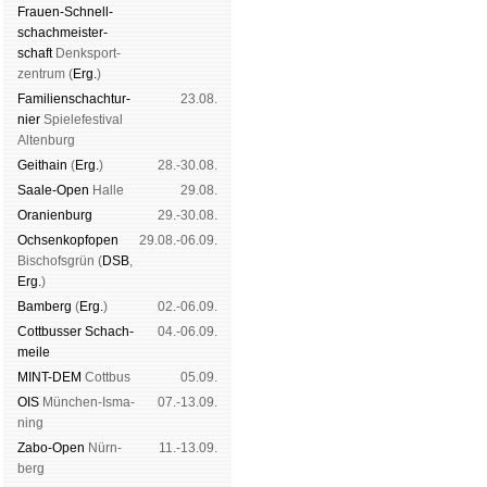
Frauen-Schnell­
schach­meis­ter­
schaft
Denk­sport­
zen­trum (
Erg.
)
Familien­schach­tur­
23.08.
nier
Spiele­fes­ti­val
Al­ten­burg
Geit­hain
(
Erg.
)
28.-30.08.
Saale-Open
Halle
29.08.
Oranien­burg
29.-30.08.
Och­sen­kopf­open
29.08.-06.09.
Bischofs­grün (
DSB
,
Erg.
)
Bam­berg
(
Erg.
)
02.-06.09.
Cott­busser Schach­
04.-06.09.
meile
MINT-DEM
Cott­bus
05.09.
OIS
Mün­chen-Is­ma­
07.-13.09.
ning
Zabo-Open
Nürn­
11.-13.09.
berg