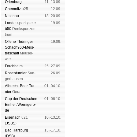
Orten­burg
11.-13.09.
Chem­nitz
u25
12.09.
Nitte­nau
18.-20.09.
Landes­sport­spiele
19.09.
ü50
Denk­sport­zen­
trum
Offene Thü­rin­ger
19.09.
Schach960-Meis­
ter­schaft
Meu­sel­
witz
Forch­heim
25.-27.09.
Rosen­tur­nier
San­
26.09.
ger­hau­sen
Albrecht-Beer-Tur­
01.-04.10.
nier
Ge­ra
Cup der Deut­schen
01.-06.10.
Ein­heit
Wer­ni­ge­ro­
de
Eise­nach
u21
10.-13.10.
(
JSBS
)
Bad Harz­burg
13.-17.10.
(
DSB
)