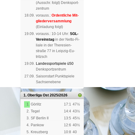
(
Aus­schr. folgt
) Denk­sport­
zen­trum
18.09.
vorauss.:
Or­dent­li­che Mit­
glie­der­ver­samm­lung
(Ein­la­dung folgt)
19.09.
vor­auss.: 10-14 Uhr:
SGL-
Ver­eins­tag
in der Netto-Fi­
li­a­le in der The­re­sien­
straße 77 in Leip­zig-Eu­
tritzsch
19.09.
Landes­sport­spiele ü50
Denk­sport­zen­trum
27.09.
Saison­start Punkt­spiele
Sachsen­ebene
1. Oberliga Ost
2025/2026
1.
Görlitz
17:1
47½
2.
Tegel
14:4
43½
3.
SF Berlin II
13:5
45½
4.
Pankow
12:6
40½
5.
Kreuzberg
10:8
40