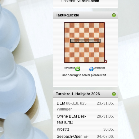
un­se­rem
Ver­eins­heim
Taktikquickie
Turniere 1. Halbjahr 2026
DEM
u8-u18, u25
23.-31.05.
Wil­lin­gen
Offene BEM Des­
29.-31.05.
sau
(
Erg.
)
Kros­titz
30.05.
See­bach-Open
Er­
04.-07.06.