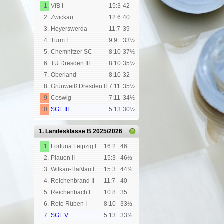
1.
VfB I
15:3
42
2.
Zwickau
12:6
40
3.
Hoyerswerda
11:7
39
4.
Turm I
9:9
33½
5.
Chemnitzer SC
8:10
37½
6.
TU Dresden III
8:10
35½
7.
Oberland
8:10
32
8.
Grünweiß Dresden II
7:11
35½
9.
Coswig
7:11
34½
10.
SGL III
5:13
30½
1. Landesklasse B
2025/2026
1.
Fortuna Leipzig I
16:2
46
2.
Plauen II
15:3
46½
3.
Wilkau-Haßlau I
15:3
44½
4.
Reichenbrand II
11:7
40
5.
Reichenbach I
10:8
35
6.
Rote Rüben I
8:10
33½
7.
SGL V
5:13
33½