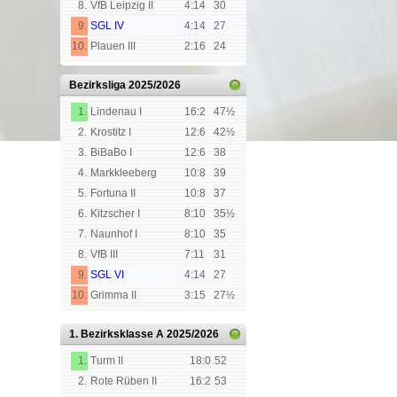
8.
VfB Leipzig II
4:14
30
9.
SGL IV
4:14
27
10.
Plauen III
2:16
24
Bezirksliga
2025/2026
1.
Lindenau I
16:2
47½
2.
Krostitz I
12:6
42½
3.
BiBaBo I
12:6
38
4.
Markkleeberg
10:8
39
5.
Fortuna II
10:8
37
6.
Kitzscher I
8:10
35½
7.
Naunhof I
8:10
35
8.
VfB III
7:11
31
9.
SGL VI
4:14
27
10.
Grimma II
3:15
27½
1. Bezirksklasse A
2025/2026
1.
Turm II
18:0
52
2.
Rote Rüben II
16:2
53