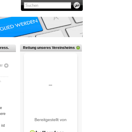
ress.
Rettung unseres Vereinsheims
t!
n
,
re
sere
 ist