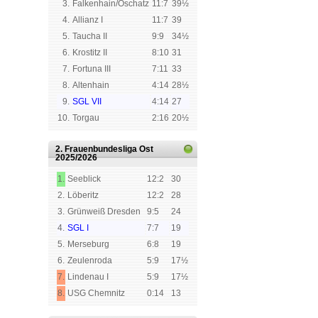
3.
Falkenhain/Oschatz
11:7
39½
4.
Allianz I
11:7
39
5.
Taucha II
9:9
34½
6.
Krostitz II
8:10
31
7.
Fortuna III
7:11
33
8.
Altenhain
4:14
28½
9.
SGL VII
4:14
27
10.
Torgau
2:16
20½
2. Frauenbundesliga Ost
2025/2026
1.
Seeblick
12:2
30
2.
Löberitz
12:2
28
3.
Grünweiß Dresden
9:5
24
4.
SGL I
7:7
19
5.
Merseburg
6:8
19
6.
Zeulenroda
5:9
17½
7.
Lindenau I
5:9
17½
8.
USG Chemnitz
0:14
13