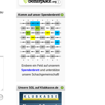
SU
Komm auf
unser Spendenbrett
!
a
b
c
d
e
f
g
h
8
2.500 €
1.024 €
1.000 €
1.000 €
1.000 €
1.000 €
1.000 €
3.250 €
8
7
1.500 €
900 €
500 €
500 €
500 €
700 €
650 €
1.000 €
7
6
1.000 €
500 €
3.500 €
2.500 €
4.500 €
2.500 €
500 €
1.000 €
6
5
1.400 €
700 €
2.500 €
5.000 €
13.000 €
5.000 €
500 €
2.000 €
5
4
1.000 €
750 €
2.500 €
5.000 €
5.580 €
10.000 €
600 €
1.000 €
4
3
1.000 €
500 €
4.000 €
2.500 €
4.000 €
3.000 €
1.500 €
1.000 €
3
2
1.000 €
600 €
500 €
500 €
500 €
500 €
600 €
1.270 €
2
1
5.500 €
1.000 €
1.600 €
1.000 €
1.000 €
2.750 €
1.000 €
5.550 €
1
a
b
c
d
e
f
g
h
Erobere ein Feld auf unserem
Spenden­brett
und unterstütze
unsere Schach­ge­mein­schaft!
Unsere SGL auf Klubkasse.de