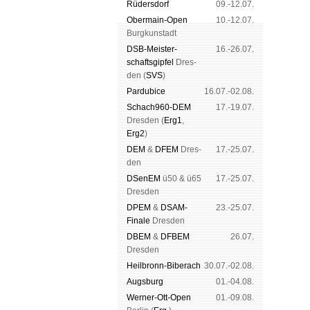
Rüders­dorf
09.-12.07.
Ober­main-Open
10.-12.07.
Burg­kun­stadt
DSB-Meister­
16.-26.07.
schafts­gipfel
Dres­
den (
SVS
)
Pardu­bice
16.07.-02.08.
Schach960-DEM
17.-19.07.
Dres­den (
Erg1
,
Erg2
)
DEM
&
DFEM
Dres­
17.-25.07.
den
DSenEM
ü50 & ü65
17.-25.07.
Dres­den
DPEM
&
DSAM-
23.-25.07.
Finale
Dres­den
DBEM
&
DFBEM
26.07.
Dres­den
Heil­bronn-Bi­ber­ach
30.07.-02.08.
Augs­burg
01.-04.08.
Werner-Ott-Open
01.-09.08.