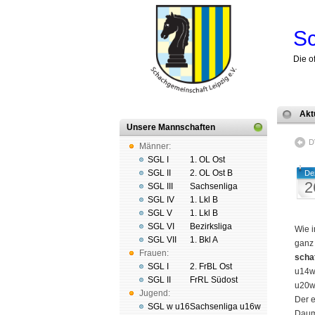
Sc
Die o
Akt
Unsere Mannschaften
D
Männer:
SGL I
1. OL Ost
SGL II
2. OL Ost B
De
2
SGL III
Sachsenliga
SGL IV
1. Lkl B
SGL V
1. Lkl B
SGL VI
Bezirksliga
Wie i
SGL VII
1. Bkl A
ganz 
Frauen:
schaf
SGL I
2. FrBL Ost
u14w 
SGL II
FrRL Südost
u20w 
Jugend:
Der e
SGL w u16
Sachsenliga u16w
Daum