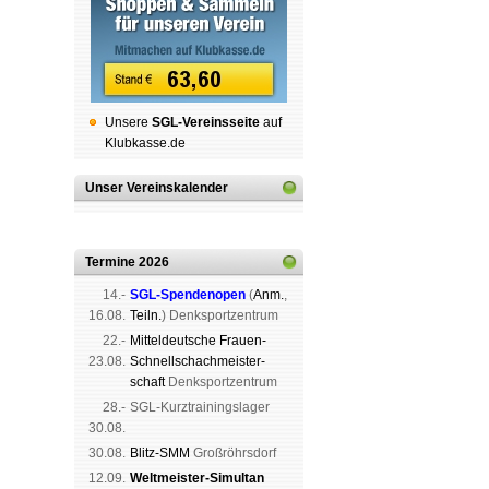
Unsere
SGL-Ver­eins­sei­te
auf
Klubkasse.de
Unser Vereinskalender
Termine 2026
14.-
SGL-Spenden­open
(
Anm.
,
16.08.
Teiln.
) Denk­sport­zen­trum
22.-
Mit­tel­deu­tsche Frauen-
23.08.
Schnell­schach­meis­ter­
schaft
Denk­sport­zen­trum
28.-
SGL-Kurz­trai­nings­lager
30.08.
30.08.
Blitz-SMM
Groß­röhrs­dorf
12.09.
Weltmeister-Simultan