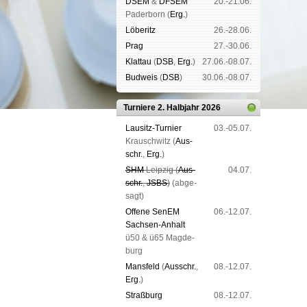
DSEM
&
DFSEM
20.-21.06.
Pader­born (
Erg.
)
Lö­be­ritz
26.-28.06.
Prag
27.-30.06.
Klat­tau
(
DSB
,
Erg.
)
27.06.-08.07.
Bud­weis
(
DSB
)
30.06.-08.07.
Turniere 2. Halbjahr 2026
Lau­sitz-Tur­nier
03.-05.07.
Krausch­witz (
Aus­
schr.
,
Erg.
)
SHM
Leip­zig (
Aus­
04.07.
schr.
,
JSBS
)
(ab­ge­
sagt)
Offene SenEM
06.-12.07.
Sach­sen-An­halt
ü50 & ü65 Mag­de­
burg
Mans­feld
(
Aus­schr.
,
08.-12.07.
Erg.
)
Straß­burg
08.-12.07.