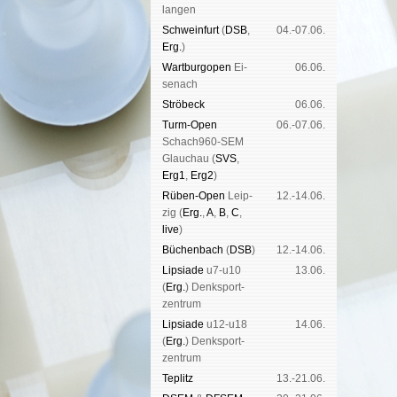
lan­gen
Schwein­furt
(
DSB
,
04.-07.06.
Erg.
)
Wart­burg­open
Ei­
06.06.
se­nach
Strö­beck
06.06.
Turm-Open
06.-07.06.
Schach960-SEM
Glau­chau (
SVS
,
Erg1
,
Erg2
)
Rüben-Open
Leip­
12.-14.06.
zig (
Erg.
,
A
,
B
,
C
,
live
)
Büchen­bach
(
DSB
)
12.-14.06.
Lipsiade
u7-u10
13.06.
(
Erg.
) Denk­sport­
zen­trum
Lipsiade
u12-u18
14.06.
(
Erg.
) Denk­sport­
zen­trum
Tep­litz
13.-21.06.