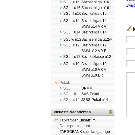
SGL I u16
Sachsenliga u16
Zwis
SGL II u16
Sachsenliga u16
SGL III u16
Bezirksliga u16
SGL I u14
Bezirksliga u14
SMM u14 VR A
SGL II u14
Bezirksliga u14
SGL w u12
Sachsenliga u12w
SGL I u12
Bezirksliga u12
SMM u12 VR B
SGL II u12
Bezirksklasse u12
SGL I u10
Bezirksliga u10
SMM u10 VR A
SMM u10 ER
Pokal:
SGL I
DPMM
SGL I
,
II
SVS-Pokal
SGL I
u14
JSBS-Pokal
u14
Neueste Nachrichten
Tatkräftiger Einsatz im
Denksportzentrum:
TARGOBANK setzt langjährige