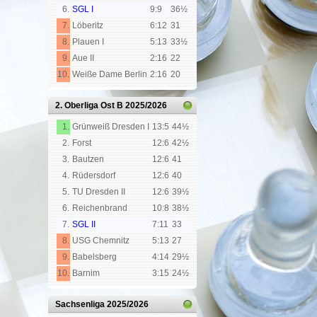
6.
SGL I
9:9
36½
7.
Löberitz
6:12
31
8.
Plauen I
5:13
33½
9.
Aue II
2:16
22
10.
Weiße Dame Berlin
2:16
20
2. Oberliga Ost B
2025/2026
1.
Grünweiß Dresden I
13:5
44½
2.
Forst
12:6
42½
3.
Bautzen
12:6
41
4.
Rüdersdorf
12:6
40
5.
TU Dresden II
12:6
39½
6.
Reichenbrand
10:8
38½
7.
SGL II
7:11
33
8.
USG Chemnitz
5:13
27
9.
Babelsberg
4:14
29½
10.
Barnim
3:15
24½
Sachsenliga
2025/2026