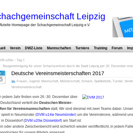
hachgemeinschaft Leipzig
ffizielle Homepage der Schachgemeinschaft Leipzig e.V.
uell
Verein
DWZ-Liste
Mannschaften
Turniere
Training
Forum
Imp
VM u20w – Tag 1
Baugenehmigung für unser Schachzentrum durch die Stadt Leipzig per 20. Dezember erteil
Deutsche Vereinsmeisterschaften 2017
z.
6
Frauen
,
Jugend
,
Mannschaft
,
Meisterschaft
,
Schach
,
Spielbetrieb
,
Turnier
,
Verei
Vereinsmeisterschaft
n jedem Jahr finden vom 26.-30. Dezember über
Deutschland verteilt die
Deutschen Meister­
ten für Vereins­mann­schaften
statt. Wir sind diesmal mit zwei Teams dabei. Unse
spielt in Neumünster (
DVM u14w Neumünster
) um die Vereins­krone, während un
in Düsseldorf (
DVM u20w Düsseldorf
) am Start ist.
in oder andere Zwischenbericht wird sicherlich wieder veröffentlicht, in jedem Falle
en­drücken für unsere Mädels angesagt.