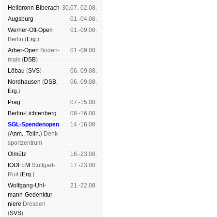
Heil­bronn-Bi­ber­ach
30.07.-02.08.
Augs­burg
01.-04.08.
Werner-Ott-Open
01.-09.08.
Ber­lin (
Erg.
)
Arber-Open
Boden­
01.-09.08.
mais (
DSB
)
Lö­bau
(
SVS
)
06.-09.08.
Nord­hau­sen
(
DSB
,
06.-09.08.
Erg.
)
Prag
07.-15.08.
Berlin-Lich­ten­berg
08.-16.08.
SGL-Spenden­open
14.-16.08.
(
Anm.
,
Teiln.
) Denk­
sport­zen­trum
Ol­mütz
16.-23.08.
IODFEM
Stutt­gart-
17.-23.08.
Ruit (
Erg.
)
Wolf­gang-Uhl­
21.-22.08.
mann-Ge­denk­tur­
niere
Dres­den
(
SVS
)