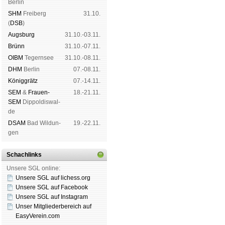
Ber­lin
SHM
Frei­berg
31.10.
(
DSB
)
Augs­burg
31.10.-03.11.
Brünn
31.10.-07.11.
OIBM
Tegern­see
31.10.-08.11.
DHM
Ber­lin
07.-08.11.
König­grätz
07.-14.11.
SEM
&
Frauen-
18.-21.11.
SEM
Dip­pol­dis­wal­
de
DSAM
Bad Wil­dun­
19.-22.11.
gen
Schachlinks
Unsere SGL online:
Unsere SGL auf li­chess.org
Unsere SGL auf Face­book
Unsere SGL auf Insta­gram
Unser Mitgliederbereich auf
EasyVerein.com