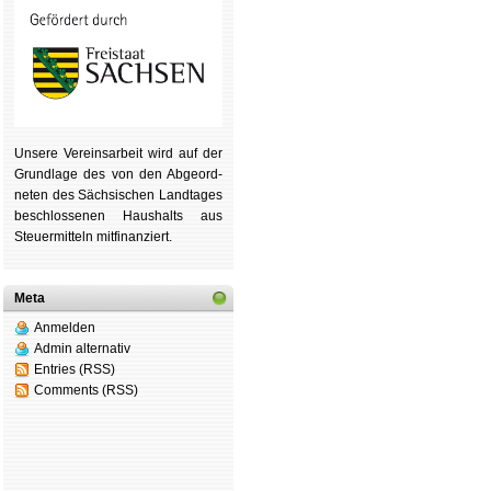
Unsere Ver­eins­ar­beit wird auf der
Grund­lage des von den Ab­ge­ord­
ne­ten des Säch­si­schen Land­tages
be­schlos­se­nen Haus­halts aus
Steu­er­mitteln mit­fi­nan­ziert.
Meta
Anmelden
Admin alternativ
Entries (RSS)
Comments (RSS)