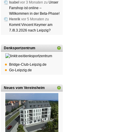
Isabel
vor 3 Monaten zu
Unser
Fanshop ist online –
Willkommen in der Beta-Phase!
Schachgemeinschaft Leipzig
Henrik
vor 5 Monaten zu
Kommt Vincent Keymer am
Mitgliedschaft
|
Vereinsheim
7./8.3.2026 nach Leipzig?
schluss
|
Daten­schutz­er­klä­r
Denksportzentrum
Bridge-Club-Leipzig.de
Go-Leipzig.de
Neues vom Vereinsheim