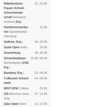
Mit­tel­deu­tsche
22.-23.08.
Frauen-Schnell­
schach­meis­ter­
schaft
Denk­sport­
zen­trum (
Erg.
)
Familien­schach­tur­
23.08.
nier
Spiele­fes­ti­val
Al­ten­burg
Geit­hain
(
Erg.
)
28.-30.08.
Saale-Open
Halle
29.08.
Oranien­burg
29.-30.08.
Och­sen­kopf­open
29.08.-06.09.
Bischofs­grün (
DSB
,
Erg.
)
Bam­berg
(
Erg.
)
02.-06.09.
Cott­busser Schach­
04.-06.09.
meile
MINT-DEM
Cott­bus
05.09.
OIS
Mün­chen-Is­ma­
07.-13.09.
ning
Zabo-Open
Nürn­
11.-13.09.