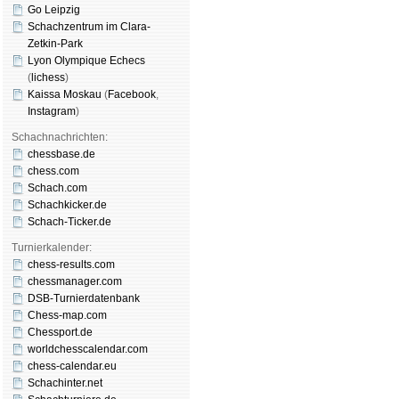
Go Leipzig
Schachzentrum im Clara-
Zetkin-Park
Lyon Olympique Echecs
(
lichess
)
Kaissa Moskau
(
Face­book
,
Insta­gram
)
Schachnachrichten:
chessbase.de
chess.com
Schach.com
Schachkicker.de
Schach-Ticker.de
Turnierkalender:
chess-results.com
chessmanager.com
DSB-Turnierdatenbank
Chess-map.com
Chessport.de
worldchesscalendar.com
chess-calendar.eu
Schachinter.net