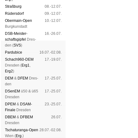
Straß­burg
08.-12.07.
Rüders­dorf
09.-12.07.
Ober­main-Open
10.-12.07.
Burg­kun­stadt
DSB-Meister­
16.-26.07.
schafts­gipfel
Dres­
den (
SVS
)
Pardu­bice
16.07.-02.08.
Schach960-DEM
17.-19.07.
Dres­den (
Erg1
,
Erg2
)
DEM
&
DFEM
Dres­
17.-25.07.
den
DSenEM
ü50 & ü65
17.-25.07.
Dres­den
DPEM
&
DSAM-
23.-25.07.
Finale
Dres­den
DBEM
&
DFBEM
26.07.
Dres­den
Tschaturanga-Open
28.07.-02.08.
Wien (
Erg.
)