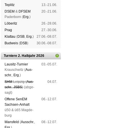
Tep­litz
13.-21.06.
DSEM
&
DFSEM
20.-21.06.
Pader­born (
Erg.
)
Lö­be­ritz
26.-28.06.
Prag
27.-30.06.
Klat­tau
(
DSB
,
Erg.
)
27.06.-08.07.
Bud­weis
(
DSB
)
30.06.-08.07.
Turniere 2. Halbjahr 2026
Lau­sitz-Tur­nier
03.-05.07.
Krausch­witz (
Aus­
schr.
,
Erg.
)
SHM
Leip­zig (
Aus­
04.07.
schr.
,
JSBS
)
(ab­ge­
sagt)
Offene SenEM
06.-12.07.
Sach­sen-An­halt
ü50 & ü65 Mag­de­
burg
Mans­feld
(
Aus­schr.
,
08.-12.07.
Erg.
)