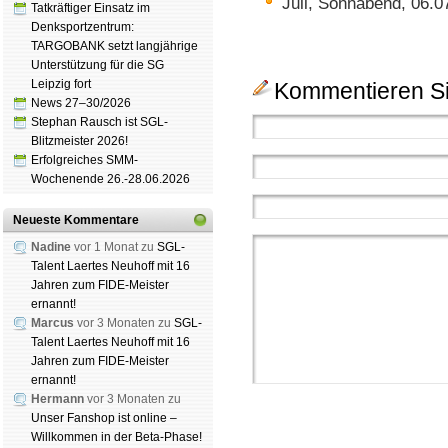
Juli, Sonnabend, 06.0
Tatkräftiger Einsatz im
Denksportzentrum:
TARGOBANK setzt langjährige
Unterstützung für die SG
Leipzig fort
Kommentieren Si
News 27–30/2026
Stephan Rausch ist SGL-
Blitzmeister 2026!
Erfolgreiches SMM-
Wochenende 26.-28.06.2026
Neueste Kommentare
Nadine
vor 1 Monat zu
SGL-
Talent Laertes Neuhoff mit 16
Jahren zum FIDE-Meister
ernannt!
Marcus
vor 3 Monaten zu
SGL-
Talent Laertes Neuhoff mit 16
Jahren zum FIDE-Meister
ernannt!
Hermann
vor 3 Monaten zu
Unser Fanshop ist online –
Willkommen in der Beta-Phase!