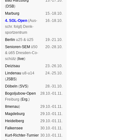
Bad Harz­burg
13.-17.10.
(
DSB
)
Mar­burg
15.-18.10.
4. SGL-Open
(
Aus­
16.-18.10.
schr. folgt
) Denk­
sport­zen­trum
Ber­lin
u25 & ü25
19.-21.10.
Senioren-SEM
ü50
20.-28.10.
& ü65 Dres­den-Co­
schütz (
live
)
Dei­zi­sau
23.-26.10.
Lin­de­nau
u8-u14
24.-25.10.
(
JSBS
)
Dö­beln
(
SVS
)
28.-31.10.
Bogoljubow-Open
28.10.-01.11.
Frei­burg (
Erg.
)
Il­me­nau
)
29.10.-01.11.
Mag­de­burg
29.10.-01.11.
Hei­del­berg
29.10.-01.11.
Fal­ken­see
30.10.-01.11.
Kurt-Rich­ter-Tur­nier
30.10.-01.11.