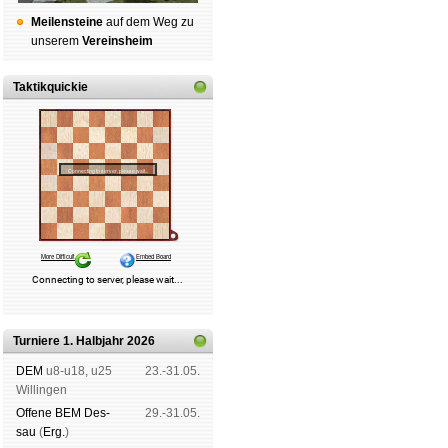
Mei­len­stei­ne
auf dem Weg zu
un­se­rem
Ver­eins­heim
Taktikquickie
Turniere 1. Halbjahr 2026
DEM
u8-u18, u25
23.-31.05.
Wil­lin­gen
Offene BEM Des­
29.-31.05.
sau
(
Erg.
)