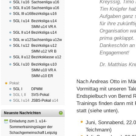
Kreyssig, Timo
SGL I u16
Sachsenliga u16
SGL II u16
Sachsenliga u16
Tim Knüpfer hab
SGL III u16
Bezirksliga u16
Aufgaben ganz s
SGL I u14
Bezirksliga u14
für ihre zukünft
SMM u14 VR A
Organisation wa
SGL II u14
Bezirksliga u14
prima geklappt.
SGL w u12
Sachsenliga u12w
Dankeschön an 
SGL I u12
Bezirksliga u12
SMM u12 VR B
Engagement!
SGL II u12
Bezirksklasse u12
Dr. Matthias Kn
SGL I u10
Bezirksliga u10
SMM u10 VR A
SMM u10 ER
Nach Andreas Otto im März
Pokal:
Vormittag mit unseren Tal
SGL I
DPMM
SGL I
,
II
SVS-Pokal
Endspielbuch von Bernd R
SGL I
u14
JSBS-Pokal
u14
Trainings finden dann mi
statt (siehe unten).
Neueste Nachrichten
Einladung zum 1. u14-
Juni, Sonnabend, 22.
Sommertrainingslager der
Teichmann)
Schachgemeinschaft Leipzig