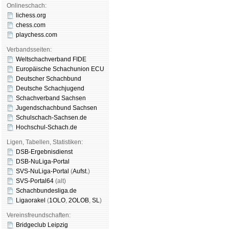
Onlineschach:
lichess.org
chess.com
playchess.com
Verbandsseiten:
Weltschachverband FIDE
Europäische Schachunion ECU
Deutscher Schachbund
Deutsche Schachjugend
Schachverband Sachsen
Jugendschachbund Sachsen
Schulschach-Sachsen.de
Hochschul-Schach.de
Ligen, Tabellen, Statistiken:
DSB-Ergebnisdienst
DSB-NuLiga-Portal
SVS-NuLiga-Portal
(
Aufst.
)
SVS-Portal64
(alt)
Schachbundesliga.de
Ligaorakel
(
1OLO
,
2OLOB
,
SL
)
Vereinsfreundschaften:
Bridgeclub Leipzig