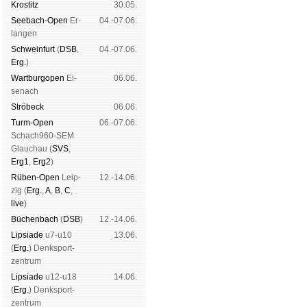
Kros­titz
30.05.
See­bach-Open
Er­
04.-07.06.
lan­gen
Schwein­furt
(
DSB
,
04.-07.06.
Erg.
)
Wart­burg­open
Ei­
06.06.
se­nach
Strö­beck
06.06.
Turm-Open
06.-07.06.
Schach960-SEM
Glau­chau (
SVS
,
Erg1
,
Erg2
)
Rüben-Open
Leip­
12.-14.06.
zig (
Erg.
,
A
,
B
,
C
,
live
)
Büchen­bach
(
DSB
)
12.-14.06.
Lipsiade
u7-u10
13.06.
(
Erg.
) Denk­sport­
zen­trum
Lipsiade
u12-u18
14.06.
(
Erg.
) Denk­sport­
zen­trum