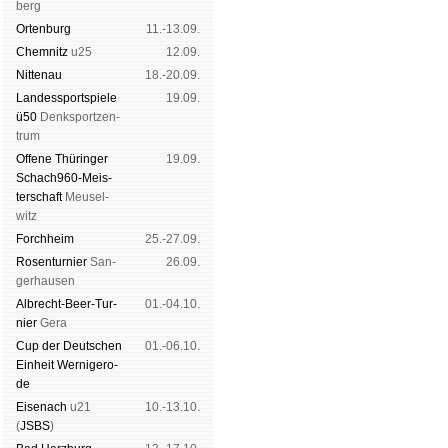
berg
Orten­burg
11.-13.09.
Chem­nitz
u25
12.09.
Nitte­nau
18.-20.09.
Landes­sport­spiele
19.09.
ü50
Denk­sport­zen­
trum
Offene Thü­rin­ger
19.09.
Schach960-Meis­
ter­schaft
Meu­sel­
witz
Forch­heim
25.-27.09.
Rosen­tur­nier
San­
26.09.
ger­hau­sen
Albrecht-Beer-Tur­
01.-04.10.
nier
Ge­ra
Cup der Deut­schen
01.-06.10.
Ein­heit
Wer­ni­ge­ro­
de
Eise­nach
u21
10.-13.10.
(
JSBS
)