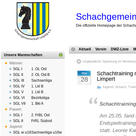
Schachgemeins
Die offizielle Homepage der Schach
Aktuell
Verein
DWZ-Liste
M
Unsere Mannschaften
Unglaubliche Spannung im Vereinstu
Männer:
SGL I
1. OL Ost
Schachtraining 
Mai
SGL II
2. OL Ost B
28
Limpert
SGL III
Sachsenliga
SGL IV
1. Lkl B
Jugend
,
Schach
,
Train
SGL V
1. Lkl B
SGL VI
Bezirksliga
Schachtraining
SGL VII
1. Bkl A
Frauen:
SGL I
2. FrBL Ost
Am 25.05. fand 
SGL II
FrRL Südost
Endspieltrainin
Jugend:
statt. Leonie K
SGL w u16
Sachsenliga u16w