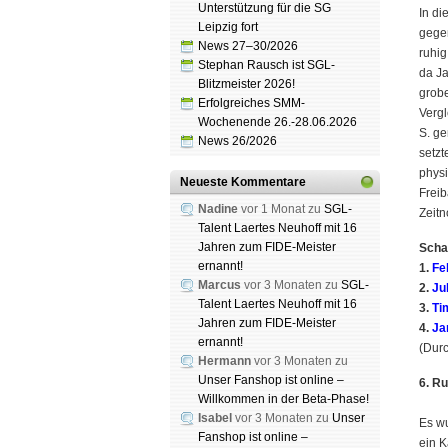
Unterstützung für die SG
In di
Leipzig fort
gege
News 27–30/2026
ruhig
Stephan Rausch ist SGL-
da Ja
Blitzmeister 2026!
grobe
Erfolgreiches SMM-
Vergl
Wochenende 26.-28.06.2026
S. ge
News 26/2026
setz
physi
Neueste Kommentare
Freib
Nadine
vor 1 Monat zu
SGL-
Zeitn
Talent Laertes Neuhoff mit 16
Jahren zum FIDE-Meister
Scha
ernannt!
1.
Fe
Marcus
vor 3 Monaten zu
SGL-
2.
Ju
Talent Laertes Neuhoff mit 16
3.
Ti
Jahren zum FIDE-Meister
4.
Ja
ernannt!
(Durc
Hermann
vor 3 Monaten zu
Unser Fanshop ist online –
6. R
Willkommen in der Beta-Phase!
Isabel
vor 3 Monaten zu
Unser
Es wu
Fanshop ist online –
ein K