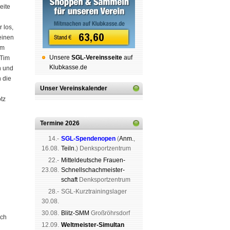
eite
 los,
einen
im
Unsere
SGL-Ver­eins­sei­te
auf
 Tim
Klubkasse.de
h und
 die
Unser Vereinskalender
tz
Termine 2026
14.-
SGL-Spenden­open
(
Anm.
,
16.08.
Teiln.
) Denk­sport­zen­trum
22.-
Mit­tel­deu­tsche Frauen-
23.08.
Schnell­schach­meis­ter­
schaft
Denk­sport­zen­trum
28.-
SGL-Kurz­trai­nings­lager
30.08.
30.08.
Blitz-SMM
Groß­röhrs­dorf
uch
12.09.
Weltmeister-Simultan