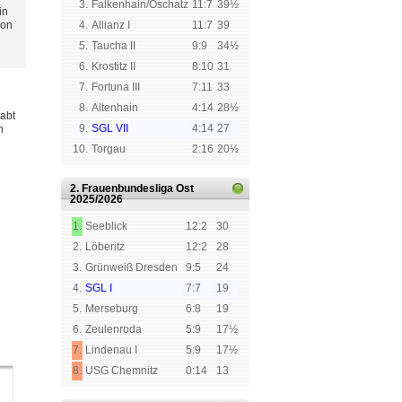
3.
Falkenhain/Oschatz
11:7
39½
in
von
4.
Allianz I
11:7
39
5.
Taucha II
9:9
34½
6.
Krostitz II
8:10
31
7.
Fortuna III
7:11
33
8.
Altenhain
4:14
28½
habt
9.
SGL VII
4:14
27
h
10.
Torgau
2:16
20½
2. Frauenbundesliga Ost
2025/2026
1.
Seeblick
12:2
30
2.
Löberitz
12:2
28
3.
Grünweiß Dresden
9:5
24
4.
SGL I
7:7
19
5.
Merseburg
6:8
19
6.
Zeulenroda
5:9
17½
7.
Lindenau I
5:9
17½
8.
USG Chemnitz
0:14
13