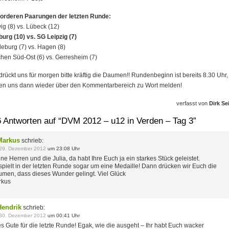
vorderen Paarungen der letzten Runde:
g (8) vs. Lübeck (12)
rg (10) vs. SG Leipzig (7)
eburg (7) vs. Hagen (8)
en Süd-Ost (6) vs. Gerresheim (7)
drückt uns für morgen bitte kräftig die Daumen!! Rundenbeginn ist bereits 8.30 Uhr,
en uns dann wieder über den Kommentarbereich zu Wort melden!
verfasst von
Dirk Sei
6 Antworten auf “DVM 2012 – u12 in Verden – Tag 3”
Markus
schrieb:
29. Dezember 2012
um 23:08 Uhr
ne Herren und die Julia, da habt Ihre Euch ja ein starkes Stück geleistet.
 spielt in der letzten Runde sogar um eine Medaille! Dann drücken wir Euch die
men, dass dieses Wunder gelingt. Viel Glück
rkus
Hendrik
schrieb:
30. Dezember 2012
um 00:41 Uhr
es Gute für die letzte Runde! Egak, wie die ausgeht – Ihr habt Euch wacker