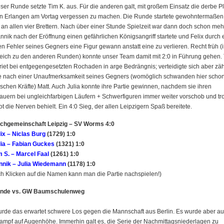
eser Runde setzte Tim K. aus. Für die anderen galt, mit großem Einsatz die derbe Pl
n Erlangen am Vortag vergessen zu machen. Die Runde startete gewohntermaßen
 an allen vier Brettern. Nach über einer Stunde Spielzeit war dann doch schon mehr
nnik nach der Eröffnung einen gefährlichen Königsangriff startete und Felix durch 
n Fehler seines Gegners eine Figur gewann anstatt eine zu verlieren. Recht früh (
eich zu den anderen Runden) konnte unser Team damit mit 2:0 in Führung gehen.
riet bei entgegengesetzten Rochaden in arge Bedrängnis; verteidigte sich aber zä
te nach einer Unaufmerksamkeit seines Gegners (womöglich schwanden hier schon
schen Kräfte) Matt. Auch Julia konnte ihre Partie gewinnen, nachdem sie ihren
auern bei ungleichfarbigen Läufern + Schwerfiguren immer weiter vorschob und tro
ot die Nerven behielt. Ein 4:0 Sieg, der allen Leipzigern Spaß bereitete.
chgemeinschaft Leipzig – SV Worms 4:0
lix – Niclas Burg
(1729) 1:0
lia – Fabian Guckes
(1321) 1:0
m S. – Marcel Faal
(1261) 1:0
nnik – Julia Wiedemann
(1178) 1:0
h Klicken auf die Namen kann man die Partie nachspielen!)
unde vs. GW Baumschulenweg
rde das erwartet schwere Los gegen die Mannschaft aus Berlin. Es wurde aber a
ampf auf Augenhöhe. Immerhin galt es, die Serie der Nachmittagsniederlagen zu