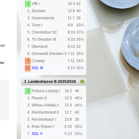
1.
VfB I
15:3
42
2.
Zwickau
12:6
40
3.
Hoyerswerda
11:7
39
4.
Turm I
9:9
33½
5.
Chemnitzer SC
8:10
37½
6.
TU Dresden III
8:10
35½
 wir
7.
Oberland
8:10
32
8.
Grünweiß Dresden II
7:11
35½
9.
Coswig
7:11
34½
ler
10.
SGL III
5:13
30½
1. Landesklasse B
2025/2026
1.
Fortuna Leipzig I
16:2
46
2.
Plauen II
15:3
46½
3.
Wilkau-Haßlau I
15:3
44½
4.
Reichenbrand II
11:7
40
5.
Reichenbach I
10:8
35
6.
Rote Rüben I
8:10
33½
7.
SGL V
5:13
33½