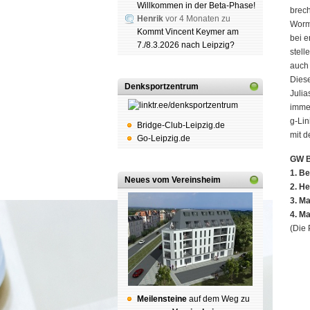
Willkommen in der Beta-Phase!
brech
Henrik
vor 4 Monaten zu
Worms
Kommt Vincent Keymer am
bei e
7./8.3.2026 nach Leipzig?
stell
auch 
Diese
Denksportzentrum
Julia
immer
g-Lin
Bridge-Club-Leipzig.de
mit d
Go-Leipzig.de
GW B
1. Be
Neues vom Vereinsheim
2. He
3. Ma
4. Ma
(Die 
Mei­len­stei­ne
auf dem Weg zu