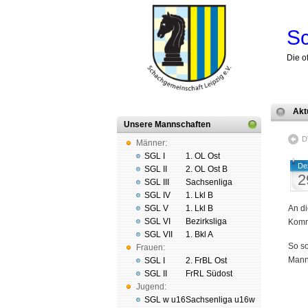
Sc
Die o
Akt
Unsere Mannschaften
D
Männer:
SGL I
1. OL Ost
De
SGL II
2. OL Ost B
2
SGL III
Sachsenliga
SGL IV
1. Lkl B
SGL V
1. Lkl B
An di
SGL VI
Bezirksliga
Komme
SGL VII
1. Bkl A
So so
Frauen:
Manns
SGL I
2. FrBL Ost
SGL II
FrRL Südost
Jugend:
SGL w u16
Sachsenliga u16w