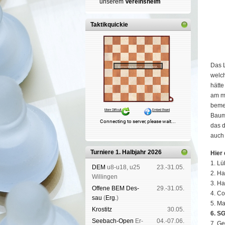
un­se­rem
Ver­eins­heim
Taktikquickie
Das L
welch
hätte
am m
beme
Baum
das d
auch 
Turniere 1. Halbjahr 2026
Hier 
1. L
DEM
u8-u18, u25
23.-31.05.
2. H
Wil­lin­gen
3. Ha
Offene BEM Des­
29.-31.05.
4. Co
sau
(
Erg.
)
5. M
Kros­titz
30.05.
6. SG
See­bach-Open
Er­
04.-07.06.
7. Ge