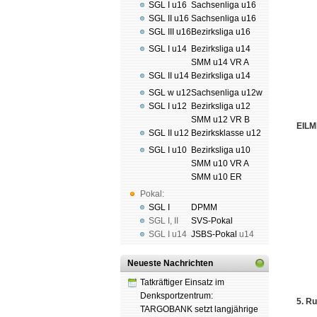
SGL I u16
Sachsenliga u16
SGL II u16
Sachsenliga u16
SGL III u16
Bezirksliga u16
SGL I u14
Bezirksliga u14
SMM u14 VR A
SGL II u14
Bezirksliga u14
SGL w u12
Sachsenliga u12w
SGL I u12
Bezirksliga u12
SMM u12 VR B
EILM
SGL II u12
Bezirksklasse u12
SGL I u10
Bezirksliga u10
SMM u10 VR A
SMM u10 ER
Pokal:
SGL I
DPMM
SGL I
,
II
SVS-Pokal
SGL I
u14
JSBS-Pokal
u14
Neueste Nachrichten
Tatkräftiger Einsatz im
Denksportzentrum:
5. R
TARGOBANK setzt langjährige