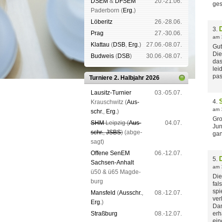
DSEM
&
DFSEM
20.-21.06.
ges
Pader­born (
Erg.
)
Lö­be­ritz
26.-28.06.
D
3.
Prag
27.-30.06.
am
Klat­tau
(
DSB
,
Erg.
)
27.06.-08.07.
Gut
Die
Bud­weis
(
DSB
)
30.06.-08.07.
das
lei
pas
Turniere 2. Halbjahr 2026
Lau­sitz-Tur­nier
03.-05.07.
4.
Krausch­witz (
Aus­
am
schr.
,
Erg.
)
Gro
SHM
Leip­zig (
Aus­
04.07.
Jun
schr.
,
JSBS
)
(ab­ge­
gan
sagt)
Offene SenEM
06.-12.07.
D
5.
Sach­sen-An­halt
am
ü50 & ü65 Mag­de­
Die
burg
fal
spi
Mans­feld
(
Aus­schr.
,
08.-12.07.
ver
Erg.
)
Dam
Straß­burg
08.-12.07.
erh
ein