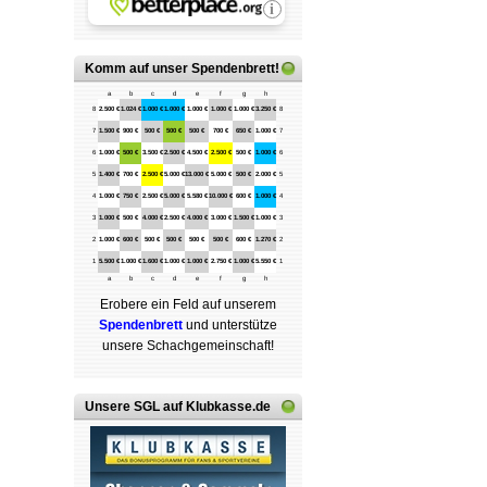
Komm auf
unser Spendenbrett
!
a
b
c
d
e
f
g
h
8
2.500 €
1.024 €
1.000 €
1.000 €
1.000 €
1.000 €
1.000 €
3.250 €
8
7
1.500 €
900 €
500 €
500 €
500 €
700 €
650 €
1.000 €
7
6
1.000 €
500 €
3.500 €
2.500 €
4.500 €
2.500 €
500 €
1.000 €
6
5
1.400 €
700 €
2.500 €
5.000 €
13.000 €
5.000 €
500 €
2.000 €
5
4
1.000 €
750 €
2.500 €
5.000 €
5.580 €
10.000 €
600 €
1.000 €
4
3
1.000 €
500 €
4.000 €
2.500 €
4.000 €
3.000 €
1.500 €
1.000 €
3
2
1.000 €
600 €
500 €
500 €
500 €
500 €
600 €
1.270 €
2
1
5.500 €
1.000 €
1.600 €
1.000 €
1.000 €
2.750 €
1.000 €
5.550 €
1
a
b
c
d
e
f
g
h
Erobere ein Feld auf unserem
Spenden­brett
und unterstütze
unsere Schach­ge­mein­schaft!
Unsere SGL auf Klubkasse.de