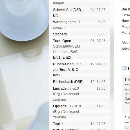
lan­gen
Die 
Schwein­furt
(
DSB
,
04.-07.06.
Coswi
Erg.
)
Hambu
Wart­burg­open
Ei­
06.06.
Magd
se­nach
Münch
Strö­beck
06.06.
Turm-Open
06.-07.06.
Also 
Schach960-SEM
werd
Glau­chau (
SVS
,
Erg1
,
Erg2
)
Rüben-Open
Leip­
12.-14.06.
zig (
Erg.
,
A
,
B
,
C
,
live
)
1.
Büchen­bach
(
DSB
)
12.-14.06.
am
Lipsiade
u7-u10
13.06.
Mei
(
Erg.
) Denk­sport­
Ihr
Dau
zen­trum
Ma
Lipsiade
u12-u18
14.06.
(
Erg.
) Denk­sport­
zen­trum
2.
am
Tep­litz
13.-21.06.
All