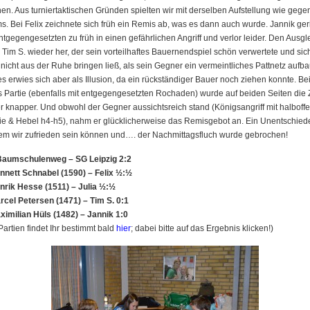
en. Aus turniertaktischen Gründen spielten wir mit derselben Aufstellung wie gege
. Bei Felix zeichnete sich früh ein Remis ab, was es dann auch wurde. Jannik ger
ntgegengesetzten zu früh in einen gefährlichen Angriff und verlor leider. Den Ausgl
e Tim S. wieder her, der sein vorteilhaftes Bauernendspiel schön verwertete und sic
nicht aus der Ruhe bringen ließ, als sein Gegner ein vermeintliches Pattnetz aufba
s erwies sich aber als Illusion, da ein rückständiger Bauer noch ziehen konnte. Be
s Partie (ebenfalls mit entgegengesetzten Rochaden) wurde auf beiden Seiten die 
 knapper. Und obwohl der Gegner aussichtsreich stand (Königsangriff mit halboff
ie & Hebel h4-h5), nahm er glücklicherweise das Remisgebot an. Ein Unentschied
em wir zufrieden sein können und…. der Nachmittagsfluch wurde gebrochen!
aumschulenweg – SG Leipzig 2:2
nnett Schnabel (1590) – Felix ½:½
nrik Hesse (1511) – Julia ½:½
rcel Petersen (1471) – Tim S. 0:1
ximilian Hüls (1482) – Jannik 1:0
Partien findet Ihr bestimmt bald
hier
; dabei bitte auf das Ergebnis klicken!)