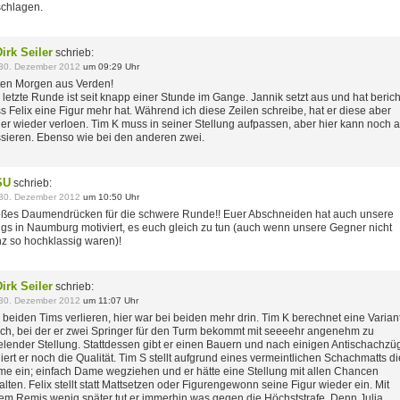
chlagen.
irk Seiler
schrieb:
30. Dezember 2012
um 09:29 Uhr
en Morgen aus Verden!
 letzte Runde ist seit knapp einer Stunde im Gange. Jannik setzt aus und hat berich
s Felix eine Figur mehr hat. Während ich diese Zeilen schreibe, hat er diese aber
der wieder verloen. Tim K muss in seiner Stellung aufpassen, aber hier kann noch a
sieren. Ebenso wie bei den anderen zwei.
SU
schrieb:
30. Dezember 2012
um 10:50 Uhr
ßes Daumendrücken für die schwere Runde!! Euer Abschneiden hat auch unsere
gs in Naumburg motiviert, es euch gleich zu tun (auch wenn unsere Gegner nicht
z so hochklassig waren)!
irk Seiler
schrieb:
30. Dezember 2012
um 11:07 Uhr
 beiden Tims verlieren, hier war bei beiden mehr drin. Tim K berechnet eine Varian
sch, bei der er zwei Springer für den Turm bekommt mit seeeehr angenehm zu
elender Stellung. Stattdessen gibt er einen Bauern und nach einigen Antischachz
liert er noch die Qualität. Tim S stellt aufgrund eines vermeintlichen Schachmatts di
e ein; einfach Dame wegziehen und er hätte eine Stellung mit allen Chancen
alten. Felix stellt statt Mattsetzen oder Figurengewonn seine Figur wieder ein. Mit
em Remis wenig später tut er immerhin was gegen die Höchststrafe. Denn Julia