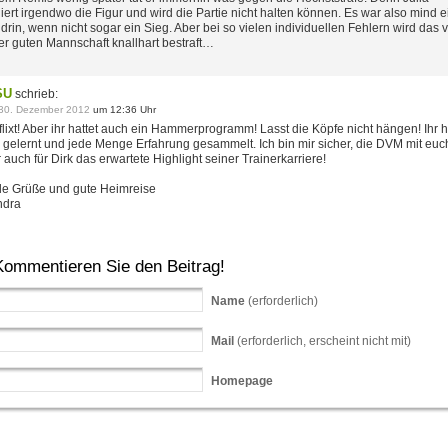
liert irgendwo die Figur und wird die Partie nicht halten können. Es war also mind e
 drin, wenn nicht sogar ein Sieg. Aber bei so vielen individuellen Fehlern wird das 
er guten Mannschaft knallhart bestraft…
SU
schrieb:
30. Dezember 2012
um 12:36 Uhr
flixt! Aber ihr hattet auch ein Hammerprogramm! Lasst die Köpfe nicht hängen! Ihr 
l gelernt und jede Menge Erfahrung gesammelt. Ich bin mir sicher, die DVM mit euc
 auch für Dirk das erwartete Highlight seiner Trainerkarriere!
le Grüße und gute Heimreise
ndra
Kommentieren Sie den Beitrag!
Name
(erforderlich)
Mail
(erforderlich, erscheint nicht mit)
Homepage