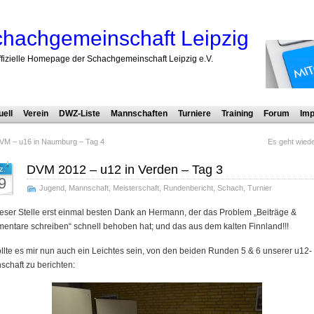
hachgemeinschaft Leipzig
ffizielle Homepage der Schachgemeinschaft Leipzig e.V.
uell
Verein
DWZ-Liste
Mannschaften
Turniere
Training
Forum
Imp
VM – u16 in Naumburg – Tag 4
Es geht wiede
DVM 2012 – u12 in Verden – Tag 3
z.
9
Jugend
,
Mannschaft
,
Meisterschaft
,
Rundenbericht
,
Schach
,
Turnier
eser Stelle erst einmal besten Dank an Hermann, der das Problem „Beiträge &
ntare schreiben“ schnell behoben hat; und das aus dem kalten Finnland!!!
llte es mir nun auch ein Leichtes sein, von den beiden Runden 5 & 6 unserer u12-
chaft zu berichten: