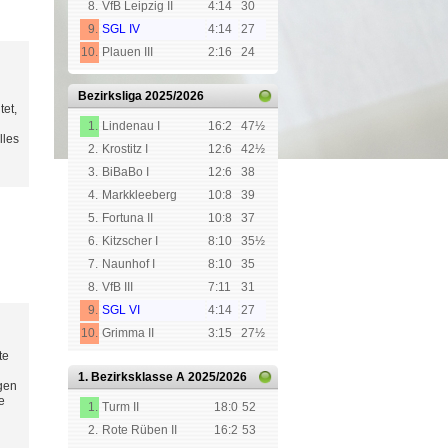
8.
VfB Leipzig II
4:14
30
9.
SGL IV
4:14
27
10.
Plauen III
2:16
24
Bezirksliga
2025/2026
tet,
1.
Lindenau I
16:2
47½
lles
2.
Krostitz I
12:6
42½
3.
BiBaBo I
12:6
38
4.
Markkleeberg
10:8
39
5.
Fortuna II
10:8
37
6.
Kitzscher I
8:10
35½
7.
Naunhof I
8:10
35
8.
VfB III
7:11
31
9.
SGL VI
4:14
27
10.
Grimma II
3:15
27½
te
1. Bezirksklasse A
2025/2026
ügen
e
1.
Turm II
18:0
52
2.
Rote Rüben II
16:2
53