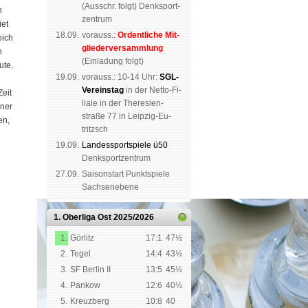
(
Aus­schr. folgt
) Denk­sport­
n
zen­trum
iet
18.09.
vorauss.:
Or­dent­li­che Mit­
eich
glie­der­ver­samm­lung
h
(Ein­la­dung folgt)
ute.
19.09.
vor­auss.: 10-14 Uhr:
SGL-
i
Ver­eins­tag
in der Netto-Fi­
Zeit
li­a­le in der The­re­sien­
ener
straße 77 in Leip­zig-Eu­
en,
tritzsch
19.09.
Landes­sport­spiele ü50
Denk­sport­zen­trum
27.09.
Saison­start Punkt­spiele
Sachsen­ebene
1. Oberliga Ost
2025/2026
1.
Görlitz
17:1
47½
2.
Tegel
14:4
43½
3.
SF Berlin II
13:5
45½
4.
Pankow
12:6
40½
5.
Kreuzberg
10:8
40