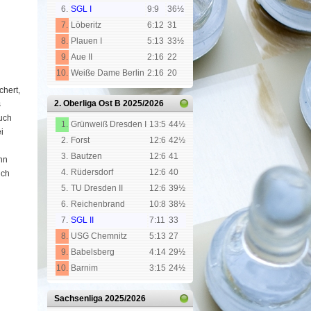
6.
SGL I
9:9
36½
7.
Löberitz
6:12
31
8.
Plauen I
5:13
33½
9.
Aue II
2:16
22
10.
Weiße Dame Berlin
2:16
20
chert,
2. Oberliga Ost B
2025/2026
s
auch
1.
Grünweiß Dresden I
13:5
44½
i
2.
Forst
12:6
42½
3.
Bautzen
12:6
41
nn
4.
Rüdersdorf
12:6
40
ich
5.
TU Dresden II
12:6
39½
6.
Reichenbrand
10:8
38½
7.
SGL II
7:11
33
8.
USG Chemnitz
5:13
27
9.
Babelsberg
4:14
29½
10.
Barnim
3:15
24½
Sachsenliga
2025/2026