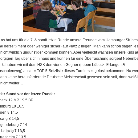
os hat uns für die 7. & somit letzte Runde unsere Freunde vom Hamburger SK bes
e derzeit (mehr oder weniger sicher) auf Platz 2 liegen. Man kann schon sagen: e
 nicht wirklich ungünstiger kommen können. Aber vielleicht wachsen unsere Kids 
orgigen Tag über sich hinaus und können für eine Überraschung sorgen! Nebenbe
rkt haben wir mit dem HSK den vierten Gegner (neben Lübeck, Erlangen &
schulenweg) aus der TOP 5-Setzliste dieses Turniers zugelost bekommen. Na we
ann keine herausfordernde Deutsche Meisterschaft gewesen sein soll, dann weiß 
nicht weiter…
der Stand vor der letzen Runde:
übeck 12 MP 19,5 BP
amburg 10 16,5
gen 8 14,5
swig 8 14,5
agdedeburg 7 14
 Leipzig 7 13,5
rresheim 7 13,5