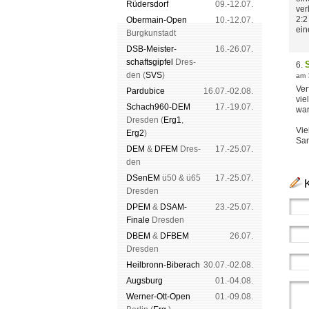
Rüders­dorf
09.-12.07.
ver
2:2
Ober­main-Open
10.-12.07.
ein
Burg­kun­stadt
DSB-Meister­
16.-26.07.
schafts­gipfel
Dres­
6.
den (
SVS
)
am
Ver
Pardu­bice
16.07.-02.08.
vie
Schach960-DEM
17.-19.07.
war
Dres­den (
Erg1
,
Vie
Erg2
)
Sa
DEM
&
DFEM
Dres­
17.-25.07.
den
DSenEM
ü50 & ü65
17.-25.07.
Dres­den
DPEM
&
DSAM-
23.-25.07.
Finale
Dres­den
DBEM
&
DFBEM
26.07.
Dres­den
Heil­bronn-Bi­ber­ach
30.07.-02.08.
Augs­burg
01.-04.08.
Werner-Ott-Open
01.-09.08.