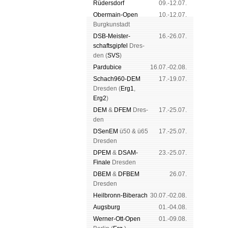
Rüders­dorf
09.-12.07.
Ober­main-Open
10.-12.07.
Burg­kun­stadt
DSB-Meister­
16.-26.07.
schafts­gipfel
Dres­
den (
SVS
)
Pardu­bice
16.07.-02.08.
Schach960-DEM
17.-19.07.
Dres­den (
Erg1
,
Erg2
)
DEM
&
DFEM
Dres­
17.-25.07.
den
DSenEM
ü50 & ü65
17.-25.07.
Dres­den
DPEM
&
DSAM-
23.-25.07.
Finale
Dres­den
DBEM
&
DFBEM
26.07.
Dres­den
Heil­bronn-Bi­ber­ach
30.07.-02.08.
Augs­burg
01.-04.08.
Werner-Ott-Open
01.-09.08.