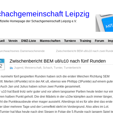
hachgemeinschaft Leipzig
ffizielle Homepage der Schachgemeinschaft Leipzig e.V.
uell
Verein
DWZ-Liste
Mannschaften
Turniere
Training
Forum
Imp
urchwachsenes Damenwochenende
Zwischenbericht BEM u8/u10 nach zwei Rund
Zwischenbericht BEM u8/u10 nach fünf Runden
b.
2
Jugend
,
Meisterschaft
,
Schach
,
Turnier
,
Turnierbericht
 nunmehr fünf gespielten Runden haben sich die ersten Weichen Richtung SEM
llt. Merten (4Punkte) ist in der AK u8, ebenso wie Phillipp (3Punkte) auf einem gut
 Auch Jan und Julius haben schon zwei Punkte gesammelt.
r u10 hat Basti trotz sehr guter und vor allem langsamer Partien heute leider nur ei
ren halben Punkt geholt. Die drei Mädels in der u10w kämpfen auch immer länger,
l die Punkteausbeute eher mager aussieht. Allerdings ist es für alle drei das erste
er über mehrere Tage und der Lerneffekt steht im Vordergrund. Also alles im Lot.
Turnier hat Max heute nach drei Siegen in Folge die 5.Runde nach langem Spiel le