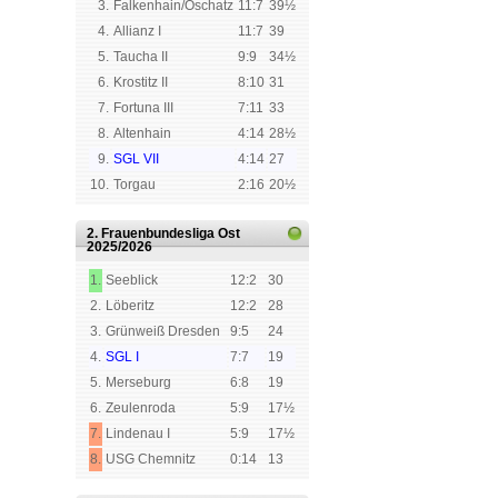
3.
Falkenhain/Oschatz
11:7
39½
4.
Allianz I
11:7
39
5.
Taucha II
9:9
34½
6.
Krostitz II
8:10
31
7.
Fortuna III
7:11
33
8.
Altenhain
4:14
28½
9.
SGL VII
4:14
27
10.
Torgau
2:16
20½
2. Frauenbundesliga Ost
2025/2026
1.
Seeblick
12:2
30
2.
Löberitz
12:2
28
3.
Grünweiß Dresden
9:5
24
4.
SGL I
7:7
19
5.
Merseburg
6:8
19
6.
Zeulenroda
5:9
17½
7.
Lindenau I
5:9
17½
8.
USG Chemnitz
0:14
13