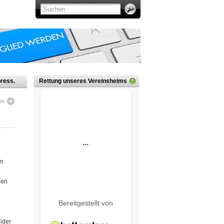
ress.
Rettung unseres Vereinsheims
en
en
nen
ider