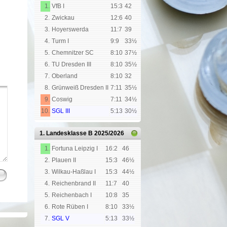
1.
VfB I
15:3
42
2.
Zwickau
12:6
40
3.
Hoyerswerda
11:7
39
4.
Turm I
9:9
33½
5.
Chemnitzer SC
8:10
37½
6.
TU Dresden III
8:10
35½
7.
Oberland
8:10
32
8.
Grünweiß Dresden II
7:11
35½
9.
Coswig
7:11
34½
10.
SGL III
5:13
30½
1. Landesklasse B
2025/2026
1.
Fortuna Leipzig I
16:2
46
2.
Plauen II
15:3
46½
3.
Wilkau-Haßlau I
15:3
44½
4.
Reichenbrand II
11:7
40
5.
Reichenbach I
10:8
35
6.
Rote Rüben I
8:10
33½
7.
SGL V
5:13
33½