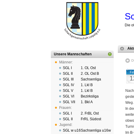
Sc
Die o
Akt
Unsere Mannschaften
D
Männer:
SGL I
1. OL Ost
Fe
SGL II
2. OL Ost B
1
SGL III
Sachsenliga
SGL IV
1. Lkl B
SGL V
1. Lkl B
Nach
SGL VI
Bezirksliga
geste
SGL VII
1. Bkl A
Weg.
Frauen:
In de
SGL I
2. FrBL Ost
weite
SGL II
FrRL Südost
obwoh
Jugend:
Turni
SGL w u16
Sachsenliga u16w
Im B-