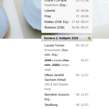
DSEM
&
DFSEM
20.-21.06.
Spende
Pader­born (
Erg.
)
Lö­be­ritz
26.-28.06.
Prag
27.-30.06.
Klat­tau
(
DSB
,
Erg.
)
27.06.-08.07.
Bud­weis
(
DSB
)
30.06.-08.07.
Turniere 2. Halbjahr 2026
Lau­sitz-Tur­nier
03.-05.07.
Krausch­witz (
Aus­
schr.
,
Erg.
)
SHM
Leip­zig (
Aus­
04.07.
schr.
,
JSBS
)
(ab­ge­
sagt)
Offene SenEM
06.-12.07.
Sach­sen-An­halt
ü50 & ü65 Mag­de­
burg
Mans­feld
(
Aus­schr.
,
08.-12.07.
Erg.
)
Straß­burg
08.-12.07.