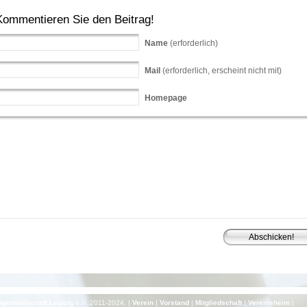
Kommentieren Sie den Beitrag!
Name
(erforderlich)
Mail
(erforderlich, erscheint nicht mit)
Homepage
gemeinschaft Leipzig
e.V. 2011-2024. |
Verein
|
Vorstand
|
Mitgliedschaft
|
Vereinsheim
|