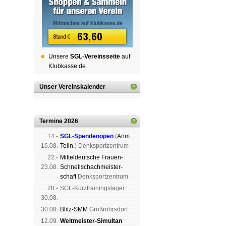
Unsere
SGL-Ver­eins­sei­te
auf
Klubkasse.de
Unser Vereinskalender
Termine 2026
14.-
SGL-Spenden­open
(
Anm.
,
16.08.
Teiln.
) Denk­sport­zen­trum
22.-
Mit­tel­deu­tsche Frauen-
23.08.
Schnell­schach­meis­ter­
schaft
Denk­sport­zen­trum
28.-
SGL-Kurz­trai­nings­lager
30.08.
30.08.
Blitz-SMM
Groß­röhrs­dorf
12.09.
Weltmeister-Simultan