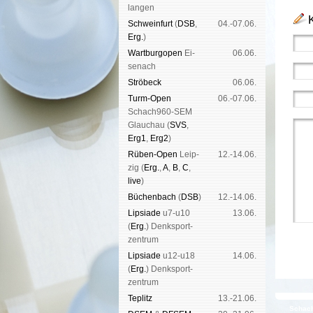
lan­gen
Schwein­furt
(
DSB
,
04.-07.06.
Erg.
)
Wart­burg­open
Ei­
06.06.
se­nach
Strö­beck
06.06.
Turm-Open
06.-07.06.
Schach960-SEM
Glau­chau (
SVS
,
Erg1
,
Erg2
)
Rüben-Open
Leip­
12.-14.06.
zig (
Erg.
,
A
,
B
,
C
,
live
)
Büchen­bach
(
DSB
)
12.-14.06.
Lipsiade
u7-u10
13.06.
(
Erg.
) Denk­sport­
zen­trum
Lipsiade
u12-u18
14.06.
(
Erg.
) Denk­sport­
zen­trum
Tep­litz
13.-21.06.
Schach