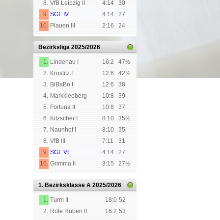
8.
VfB Leipzig II
4:14
30
9.
SGL IV
4:14
27
10.
Plauen III
2:16
24
Bezirksliga
2025/2026
1.
Lindenau I
16:2
47½
2.
Krostitz I
12:6
42½
3.
BiBaBo I
12:6
38
4.
Markkleeberg
10:8
39
5.
Fortuna II
10:8
37
6.
Kitzscher I
8:10
35½
7.
Naunhof I
8:10
35
8.
VfB III
7:11
31
9.
SGL VI
4:14
27
10.
Grimma II
3:15
27½
1. Bezirksklasse A
2025/2026
1.
Turm II
18:0
52
2.
Rote Rüben II
16:2
53