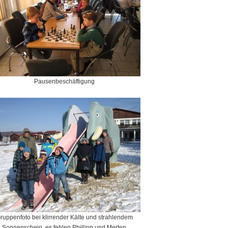
Pausenbeschäftigung
ruppenfoto bei klirrender Kälte und strahlendem
Sonnenschein, es fehlen Phillipp und Merten