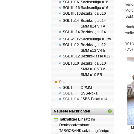
SGL I u16
Sachsenliga u16
verlo
SGL II u16
Sachsenliga u16
Morge
SGL III u16
Bezirksliga u16
SEM b
SGL I u14
Bezirksliga u14
SMM u14 VR A
Nach
SGL II u14
Bezirksliga u14
weite
SGL w u12
Sachsenliga u12w
Wie v
SGL I u12
Bezirksliga u12
(DS)
SMM u12 VR B
SGL II u12
Bezirksklasse u12
SGL I u10
Bezirksliga u10
SMM u10 VR A
SMM u10 ER
Pokal:
SGL I
DPMM
SGL I
,
II
SVS-Pokal
SGL I
u14
JSBS-Pokal
u14
Neueste Nachrichten
Tatkräftiger Einsatz im
Denksportzentrum:
M
TARGOBANK setzt langjährige