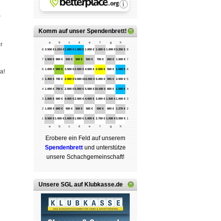
r
Komm auf
unser Spendenbrett
!
r
a
b
c
d
e
f
g
h
8
2.500 €
1.024 €
1.000 €
1.000 €
1.000 €
1.000 €
1.000 €
3.250 €
8
7
1.500 €
900 €
500 €
500 €
500 €
700 €
650 €
1.000 €
7
6
1.000 €
500 €
3.500 €
2.500 €
4.500 €
2.500 €
500 €
1.000 €
6
a!
5
1.400 €
700 €
2.500 €
5.000 €
13.000 €
5.000 €
500 €
2.000 €
5
4
1.000 €
750 €
2.500 €
5.000 €
5.580 €
10.000 €
600 €
1.000 €
4
3
1.000 €
500 €
4.000 €
2.500 €
4.000 €
3.000 €
1.500 €
1.000 €
3
2
1.000 €
600 €
500 €
500 €
500 €
500 €
600 €
1.270 €
2
1
5.500 €
1.000 €
1.600 €
1.000 €
1.000 €
2.750 €
1.000 €
5.550 €
1
a
b
c
d
e
f
g
h
Erobere ein Feld auf unserem
Spenden­brett
und unterstütze
unsere Schach­ge­mein­schaft!
Unsere SGL auf Klubkasse.de