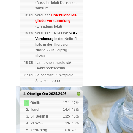
(
Aus­schr. folgt
) Denk­sport­
zen­trum
18.09.
vorauss.:
Or­dent­li­che Mit­
glie­der­ver­samm­lung
(Ein­la­dung folgt)
19.09.
vor­auss.: 10-14 Uhr:
SGL-
Ver­eins­tag
in der Netto-Fi­
li­a­le in der The­re­sien­
straße 77 in Leip­zig-Eu­
tritzsch
19.09.
Landes­sport­spiele ü50
Denk­sport­zen­trum
27.09.
Saison­start Punkt­spiele
Sachsen­ebene
1. Oberliga Ost
2025/2026
1.
Görlitz
17:1
47½
2.
Tegel
14:4
43½
3.
SF Berlin II
13:5
45½
4.
Pankow
12:6
40½
5.
Kreuzberg
10:8
40