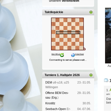
un­se­rem
Ver­eins­heim
Taktikquickie
Au
Turniere 1. Halbjahr 2026
DEM
u8-u18, u25
23.-31.05.
Wil­lin­gen
1.
Offene BEM Des­
29.-31.05.
am
sau
(
Erg.
)
Dan
bei
Kros­titz
30.05.
See­bach-Open
Er­
04.-07.06.