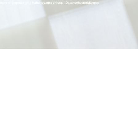
nbrett
|
Impressum
|
Haf­tungs­aus­schluss
|
Daten­schutz­er­klä­rung