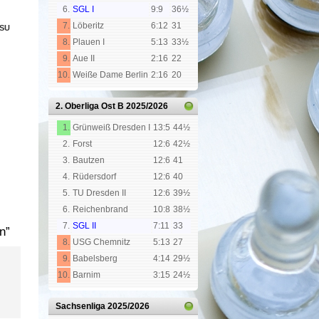
6.
SGL I
9:9
36½
7.
Löberitz
6:12
31
SU
8.
Plauen I
5:13
33½
9.
Aue II
2:16
22
10.
Weiße Dame Berlin
2:16
20
2. Oberliga Ost B
2025/2026
1.
Grünweiß Dresden I
13:5
44½
2.
Forst
12:6
42½
3.
Bautzen
12:6
41
4.
Rüdersdorf
12:6
40
5.
TU Dresden II
12:6
39½
6.
Reichenbrand
10:8
38½
7.
SGL II
7:11
33
n”
8.
USG Chemnitz
5:13
27
9.
Babelsberg
4:14
29½
10.
Barnim
3:15
24½
Sachsenliga
2025/2026