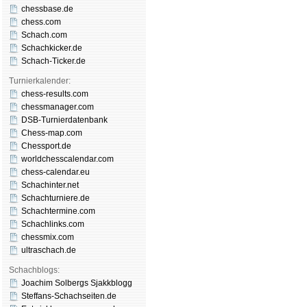
chessbase.de
chess.com
Schach.com
Schachkicker.de
Schach-Ticker.de
Turnierkalender:
chess-results.com
chessmanager.com
DSB-Turnierdatenbank
Chess-map.com
Chessport.de
worldchesscalendar.com
chess-calendar.eu
Schachinter.net
Schachturniere.de
Schachtermine.com
Schachlinks.com
chessmix.com
ultraschach.de
Schachblogs:
Joachim Solbergs Sjakkblogg
Steffans-Schachseiten.de