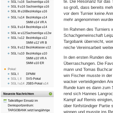
te. Die Re­so­nanz für das 
SGL I u16
Sachsenliga u16
SGL II u16
Sachsenliga u16
so groß, dass be­reits meh
SGL III u16
Bezirksliga u16
vor dem Tur­nier kei­ne An­
SGL I u14
Bezirksliga u14
mehr an­ge­nom­men wurde
SMM u14 VR A
SGL II u14
Bezirksliga u14
Im Rah­men des Tur­niers w
SGL w u12
Sachsenliga u12w
Schach­gemein­schaft Leip­
SGL I u12
Bezirksliga u12
Targo­bank über­reicht, wo­m
SMM u12 VR B
reiche Ver­eins­arbeit wei­ter
SGL II u12
Bezirksklasse u12
SGL I u10
Bezirksliga u10
In den ers­ten Run­den des 
SMM u10 VR A
Über­ra­schun­gen. Die Fa­vo
SMM u10 ER
mann und To­mas Buch­car si
Pokal:
SGL I
DPMM
win Fi­scher muss­te in der
SGL I
,
II
SVS-Pokal
wac­ker ver­tei­di­gen­den An
SGL I
u14
JSBS-Pokal
u14
Run­de kam es dann zum Sho
rend sich Han­nes Lang­roc
Neueste Nachrichten
Kampf auf Re­mis ei­nig­ten
Tatkräftiger Einsatz im
über fünf­stün­di­ger Par­tie
Denksportzentrum:
TARGOBANK setzt langjährige
win­nen und muss­te ins Re­m