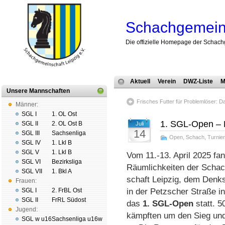
Schachgemeins
Die offizielle Homepage der Schach
Aktuell
Verein
DWZ-Liste
M
Unsere Mannschaften
Frisches Futter für Problem­löser: D
Männer:
SGL I
1. OL Ost
1. SGL-Open – 
SGL II
2. OL Ost B
Juli
14
SGL III
Sachsenliga
Open
,
Schach
,
Turnier
SGL IV
1. Lkl B
SGL V
1. Lkl B
Vom 11.-13. April 2025 fan
SGL VI
Bezirksliga
Räum­lich­kei­ten der Schac
SGL VII
1. Bkl A
schaft Leip­zig, dem Denk­s
Frauen:
SGL I
2. FrBL Ost
in der Petzscher Stra­ße in
SGL II
FrRL Südost
das
1. SGL-Open
statt. 50
Jugend:
kämpf­ten um den Sieg u
SGL w u16
Sachsenliga u16w