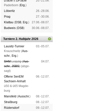
DSEM
&
DFSEM
20.-21.06.
Pader­born (
Erg.
)
Lö­be­ritz
26.-28.06.
Prag
27.-30.06.
Klat­tau
(
DSB
,
Erg.
)
27.06.-08.07.
Bud­weis
(
DSB
)
30.06.-08.07.
Turniere 2. Halbjahr 2026
Lau­sitz-Tur­nier
03.-05.07.
Krausch­witz (
Aus­
schr.
,
Erg.
)
SHM
Leip­zig (
Aus­
04.07.
schr.
,
JSBS
)
(ab­ge­
sagt)
Offene SenEM
06.-12.07.
Sach­sen-An­halt
ü50 & ü65 Mag­de­
burg
Mans­feld
(
Aus­schr.
)
08.-12.07.
Straß­burg
08.-12.07.
Rüders­dorf
09.-12.07.