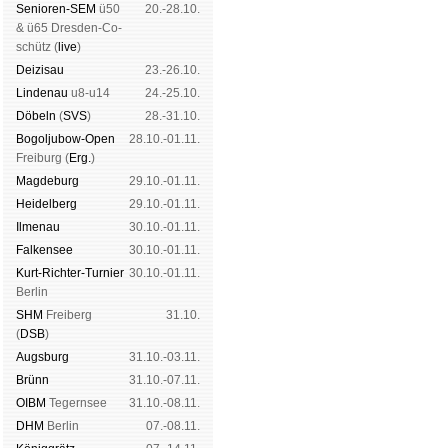
Senioren-SEM
ü50
20.-28.10.
& ü65 Dres­den-Co­
schütz (
live
)
Dei­zi­sau
23.-26.10.
Lin­de­nau
u8-u14
24.-25.10.
Dö­beln
(
SVS
)
28.-31.10.
Bogoljubow-Open
28.10.-01.11.
Frei­burg (
Erg.
)
Mag­de­burg
29.10.-01.11.
Hei­del­berg
29.10.-01.11.
Il­me­nau
30.10.-01.11.
Fal­ken­see
30.10.-01.11.
Kurt-Rich­ter-Tur­nier
30.10.-01.11.
Ber­lin
SHM
Frei­berg
31.10.
(
DSB
)
Augs­burg
31.10.-03.11.
Brünn
31.10.-07.11.
OIBM
Tegern­see
31.10.-08.11.
DHM
Ber­lin
07.-08.11.