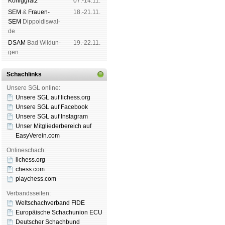
König­grätz
07.-14.11.
SEM
&
Frauen-
18.-21.11.
SEM
Dip­pol­dis­wal­
de
DSAM
Bad Wil­dun­
19.-22.11.
gen
Schachlinks
Unsere SGL online:
Unsere SGL auf li­chess.org
Unsere SGL auf Face­book
Unsere SGL auf Insta­gram
Unser Mitgliederbereich auf
EasyVerein.com
Onlineschach:
lichess.org
chess.com
playchess.com
Verbandsseiten:
Weltschachverband FIDE
Europäische Schachunion ECU
Deutscher Schachbund