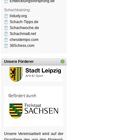
Entwicklungsvorsprung.de
Schachtraining:
listudy.org
Schach-Tipps.de
Schachwoche.de
Schachmatt.net
chesstempo.com
365chess.com
Unsere Förderer
Unsere Ver­eins­ar­beit wird auf der
Grund­lage des von den Ab­ge­ord­