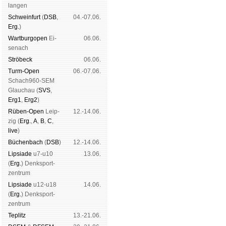
lan­gen
Schwein­furt
(
DSB
,
04.-07.06.
Erg.
)
Wart­burg­open
Ei­
06.06.
se­nach
Strö­beck
06.06.
Turm-Open
06.-07.06.
Schach960-SEM
Glau­chau (
SVS
,
Erg1
,
Erg2
)
Rüben-Open
Leip­
12.-14.06.
zig (
Erg.
,
A
,
B
,
C
,
live
)
Büchen­bach
(
DSB
)
12.-14.06.
Lipsiade
u7-u10
13.06.
(
Erg.
) Denk­sport­
zen­trum
Lipsiade
u12-u18
14.06.
(
Erg.
) Denk­sport­
zen­trum
Tep­litz
13.-21.06.