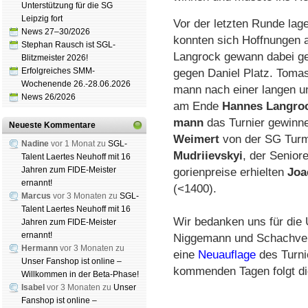
Unterstützung für die SG
Leipzig fort
Vor der letz­ten Run­de la­g
News 27–30/2026
konn­ten sich Hoff­nun­gen 
Stephan Rausch ist SGL-
Lang­rock ge­wann da­bei ge
Blitzmeister 2026!
Erfolgreiches SMM-
gegen Da­niel Platz. To­mas
Wochenende 26.-28.06.2026
mann nach ei­ner lan­gen un
News 26/2026
am En­de
Han­nes Lang­ro
mann
das Tur­nier ge­win­
Neueste Kommentare
Wei­mert
von der SG Turm L
Nadine
vor 1 Monat zu
SGL-
Mudriievskyi
, der Se­ni­o­
Talent Laertes Neuhoff mit 16
Jahren zum FIDE-Meister
go­rien­prei­se er­hiel­ten
Jo­
ernannt!
(<1400).
Marcus
vor 3 Monaten zu
SGL-
Talent Laertes Neuhoff mit 16
Wir bedanken uns für die
Jahren zum FIDE-Meister
ernannt!
Niggemann und Schachverb
Hermann
vor 3 Monaten zu
eine
Neu­auf­lage
des Turni
Unser Fanshop ist online –
kommenden Tagen folgt d
Willkommen in der Beta-Phase!
Isabel
vor 3 Monaten zu
Unser
Fanshop ist online –