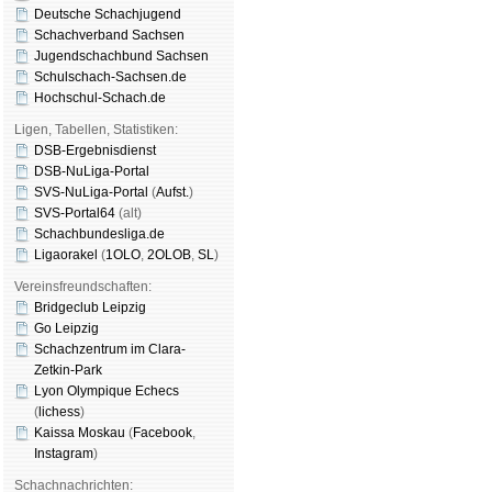
Deutsche Schachjugend
Schachverband Sachsen
Jugendschachbund Sachsen
Schulschach-Sachsen.de
Hochschul-Schach.de
Ligen, Tabellen, Statistiken:
DSB-Ergebnisdienst
DSB-NuLiga-Portal
SVS-NuLiga-Portal
(
Aufst.
)
SVS-Portal64
(alt)
Schachbundesliga.de
Ligaorakel
(
1OLO
,
2OLOB
,
SL
)
Vereinsfreundschaften:
Bridgeclub Leipzig
Go Leipzig
Schachzentrum im Clara-
Zetkin-Park
Lyon Olympique Echecs
(
lichess
)
Kaissa Moskau
(
Face­book
,
Insta­gram
)
Schachnachrichten: