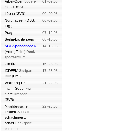
Arber-Open
Boden­
01.-09.08.
mais (
DSB
)
Lö­bau
(
SVS
)
06.-09.08.
Nord­hau­sen
(
DSB
,
06.-09.08.
Erg.
)
Prag
07.-15.08.
Berlin-Lich­ten­berg
08.-16.08.
SGL-Spenden­open
14.-16.08.
(
Anm.
,
Teiln.
) Denk­
sport­zen­trum
Ol­mütz
16.-23.08.
IODFEM
Stutt­gart-
17.-23.08.
Ruit (
Erg.
)
Wolf­gang-Uhl­
21.-22.08.
mann-Ge­denk­tur­
niere
Dres­den
(
SVS
)
Mit­tel­deu­tsche
22.-23.08.
Frauen-Schnell­
schach­meis­ter­
schaft
Denk­sport­
zen­trum