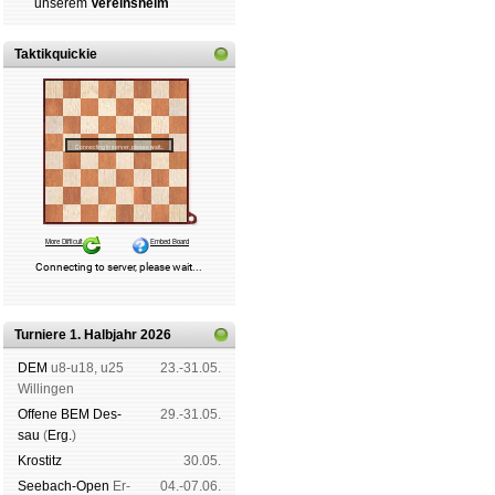
un­se­rem
Ver­eins­heim
Schachgemeinschaft Leipzig
Mitgliedschaft
|
Vereinsheim
schluss
|
Daten­schutz­er­klä­r
Taktikquickie
Turniere 1. Halbjahr 2026
DEM
u8-u18, u25
23.-31.05.
Wil­lin­gen
Offene BEM Des­
29.-31.05.
sau
(
Erg.
)
Kros­titz
30.05.
See­bach-Open
Er­
04.-07.06.