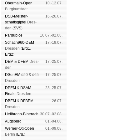
Ober­main-Open
10.-12.07.
Burg­kun­stadt
DSB-Meister­
16.-26.07.
schafts­gipfel
Dres­
den (
SVS
)
Pardu­bice
16.07.-02.08.
Schach960-DEM
17.-19.07.
Dres­den (
Erg1
,
Erg2
)
DEM
&
DFEM
Dres­
17.-25.07.
den
DSenEM
ü50 & ü65
17.-25.07.
Dres­den
DPEM
&
DSAM-
23.-25.07.
Finale
Dres­den
DBEM
&
DFBEM
26.07.
Dres­den
Heil­bronn-Bi­ber­ach
30.07.-02.08.
Augs­burg
01.-04.08.
Werner-Ott-Open
01.-09.08.
Ber­lin (
Erg.
)