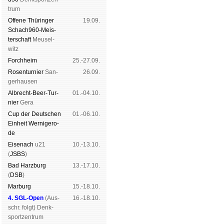
trum
Offene Thü­rin­ger
19.09.
Schach960-Meis­
ter­schaft
Meu­sel­
witz
Forch­heim
25.-27.09.
Rosen­tur­nier
San­
26.09.
ger­hau­sen
Albrecht-Beer-Tur­
01.-04.10.
nier
Ge­ra
Cup der Deut­schen
01.-06.10.
Ein­heit
Wer­ni­ge­ro­
de
Eise­nach
u21
10.-13.10.
(
JSBS
)
Bad Harz­burg
13.-17.10.
(
DSB
)
Mar­burg
15.-18.10.
4. SGL-Open
(
Aus­
16.-18.10.
schr. folgt
) Denk­
sport­zen­trum