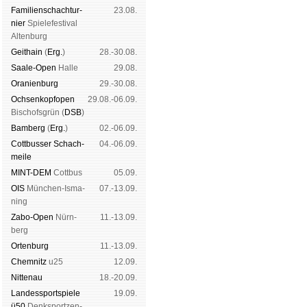
Familien­schach­tur­
23.08.
nier
Spiele­fes­ti­val
Al­ten­burg
Geit­hain
(
Erg.
)
28.-30.08.
Saale-Open
Halle
29.08.
Oranien­burg
29.-30.08.
Och­sen­kopf­open
29.08.-06.09.
Bischofs­grün (
DSB
)
Bam­berg
(
Erg.
)
02.-06.09.
Cott­busser Schach­
04.-06.09.
meile
MINT-DEM
Cott­bus
05.09.
OIS
Mün­chen-Is­ma­
07.-13.09.
ning
Zabo-Open
Nürn­
11.-13.09.
berg
Orten­burg
11.-13.09.
Chem­nitz
u25
12.09.
Nitte­nau
18.-20.09.
Landes­sport­spiele
19.09.
ü50
Denk­sport­zen­