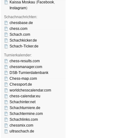
Kaissa Moskau
(
Face­book
,
Insta­gram
)
Schachnachrichten:
chessbase.de
chess.com
Schach.com
Schachkicker.de
Schach-Ticker.de
Turnierkalender:
chess-results.com
chessmanager.com
DSB-Turnierdatenbank
Chess-map.com
Chessport.de
worldchesscalendar.com
chess-calendar.eu
Schachinter.net
Schachturniere.de
Schachtermine.com
Schachlinks.com
chessmix.com
ultraschach.de