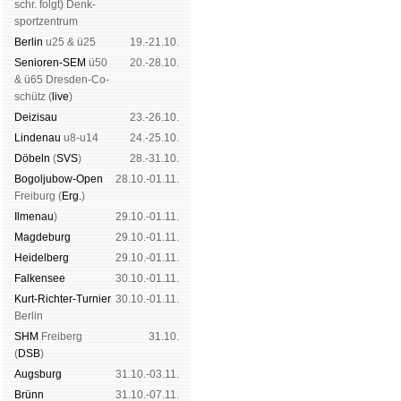
schr. folgt
) Denk­
sport­zen­trum
Ber­lin
u25 & ü25
19.-21.10.
Senioren-SEM
ü50
20.-28.10.
& ü65 Dres­den-Co­
schütz (
live
)
Dei­zi­sau
23.-26.10.
Lin­de­nau
u8-u14
24.-25.10.
Dö­beln
(
SVS
)
28.-31.10.
Bogoljubow-Open
28.10.-01.11.
Frei­burg (
Erg.
)
Il­me­nau
)
29.10.-01.11.
Mag­de­burg
29.10.-01.11.
Hei­del­berg
29.10.-01.11.
Fal­ken­see
30.10.-01.11.
Kurt-Rich­ter-Tur­nier
30.10.-01.11.
Ber­lin
SHM
Frei­berg
31.10.
(
DSB
)
Augs­burg
31.10.-03.11.
Brünn
31.10.-07.11.