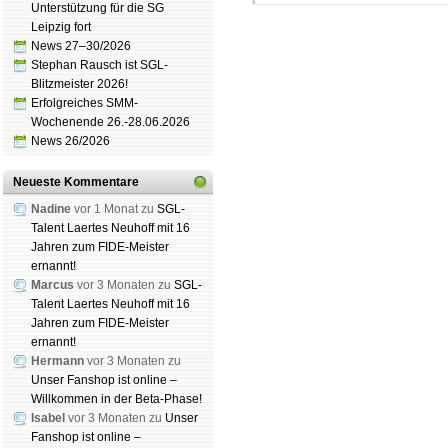
Unterstützung für die SG
Leipzig fort
News 27–30/2026
Stephan Rausch ist SGL-
Blitzmeister 2026!
Erfolgreiches SMM-
Wochenende 26.-28.06.2026
Schachgemeinschaft Leipzig
News 26/2026
Mitgliedschaft
|
Vereinsheim
schluss
|
Daten­schutz­er­klä­r
Neueste Kommentare
Nadine
vor 1 Monat zu
SGL-
Talent Laertes Neuhoff mit 16
Jahren zum FIDE-Meister
ernannt!
Marcus
vor 3 Monaten zu
SGL-
Talent Laertes Neuhoff mit 16
Jahren zum FIDE-Meister
ernannt!
Hermann
vor 3 Monaten zu
Unser Fanshop ist online –
Willkommen in der Beta-Phase!
Isabel
vor 3 Monaten zu
Unser
Fanshop ist online –