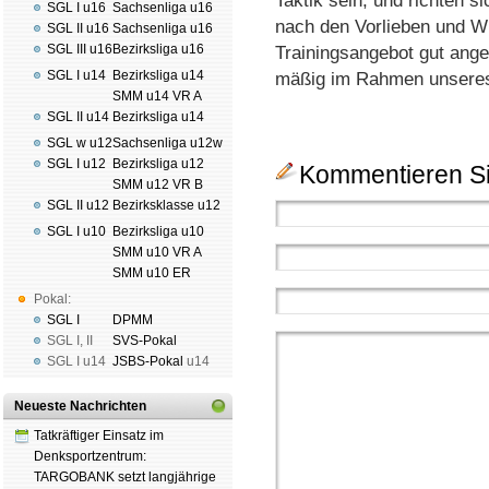
Tak­tik sein, und rich­ten si
SGL I u16
Sachsenliga u16
nach den Vor­lie­ben und W
SGL II u16
Sachsenliga u16
SGL III u16
Bezirksliga u16
Trai­nings­an­ge­bot gut an­g
SGL I u14
Bezirksliga u14
mä­ßig im Rah­men un­se­res F
SMM u14 VR A
SGL II u14
Bezirksliga u14
SGL w u12
Sachsenliga u12w
SGL I u12
Bezirksliga u12
Kommentieren Si
SMM u12 VR B
SGL II u12
Bezirksklasse u12
SGL I u10
Bezirksliga u10
SMM u10 VR A
SMM u10 ER
Pokal:
SGL I
DPMM
SGL I
,
II
SVS-Pokal
SGL I
u14
JSBS-Pokal
u14
Neueste Nachrichten
Tatkräftiger Einsatz im
Denksportzentrum:
TARGOBANK setzt langjährige