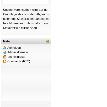
Unsere Ver­eins­ar­beit wird auf der
Grund­lage des von den Ab­ge­ord­
ne­ten des Säch­si­schen Land­tages
be­schlos­se­nen Haus­halts aus
Steu­er­mitteln mit­fi­nan­ziert.
Meta
Anmelden
Admin alternativ
Entries (RSS)
Comments (RSS)