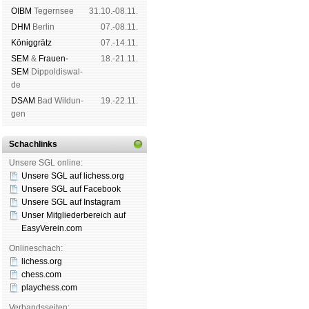
OIBM
Tegern­see
31.10.-08.11.
DHM
Ber­lin
07.-08.11.
König­grätz
07.-14.11.
SEM
&
Frauen-
18.-21.11.
SEM
Dip­pol­dis­wal­
de
DSAM
Bad Wil­dun­
19.-22.11.
gen
Schachlinks
Unsere SGL online:
Unsere SGL auf li­chess.org
Unsere SGL auf Face­book
Unsere SGL auf Insta­gram
Unser Mitgliederbereich auf
EasyVerein.com
Onlineschach:
lichess.org
chess.com
playchess.com
Verbandsseiten: