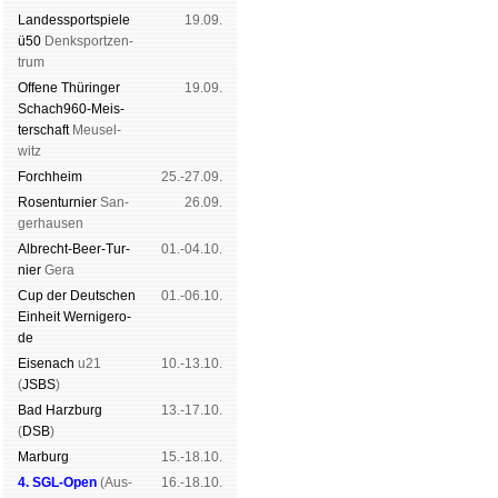
Landes­sport­spiele
19.09.
ü50
Denk­sport­zen­
trum
Offene Thü­rin­ger
19.09.
Schach960-Meis­
ter­schaft
Meu­sel­
witz
Forch­heim
25.-27.09.
Rosen­tur­nier
San­
26.09.
ger­hau­sen
Albrecht-Beer-Tur­
01.-04.10.
nier
Ge­ra
Cup der Deut­schen
01.-06.10.
Ein­heit
Wer­ni­ge­ro­
de
Eise­nach
u21
10.-13.10.
(
JSBS
)
Bad Harz­burg
13.-17.10.
(
DSB
)
Mar­burg
15.-18.10.
4. SGL-Open
(
Aus­
16.-18.10.