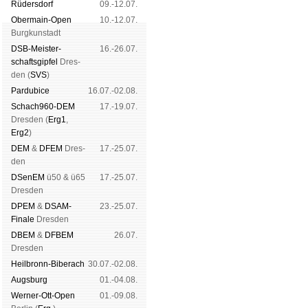
Rüders­dorf
09.-12.07.
Ober­main-Open
10.-12.07.
Burg­kun­stadt
DSB-Meister­
16.-26.07.
schafts­gipfel
Dres­
den (
SVS
)
Pardu­bice
16.07.-02.08.
Schach960-DEM
17.-19.07.
Dres­den (
Erg1
,
Erg2
)
DEM
&
DFEM
Dres­
17.-25.07.
den
DSenEM
ü50 & ü65
17.-25.07.
Dres­den
DPEM
&
DSAM-
23.-25.07.
Finale
Dres­den
DBEM
&
DFBEM
26.07.
Dres­den
Heil­bronn-Bi­ber­ach
30.07.-02.08.
Augs­burg
01.-04.08.
Werner-Ott-Open
01.-09.08.