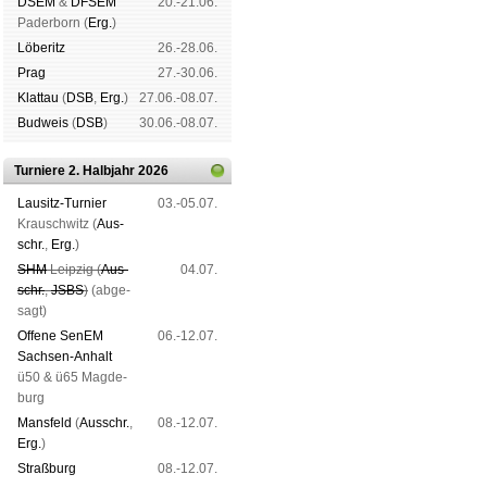
DSEM
&
DFSEM
20.-21.06.
Pader­born (
Erg.
)
Lö­be­ritz
26.-28.06.
Prag
27.-30.06.
Klat­tau
(
DSB
,
Erg.
)
27.06.-08.07.
Bud­weis
(
DSB
)
30.06.-08.07.
Turniere 2. Halbjahr 2026
Lau­sitz-Tur­nier
03.-05.07.
Krausch­witz (
Aus­
schr.
,
Erg.
)
SHM
Leip­zig (
Aus­
04.07.
schr.
,
JSBS
)
(ab­ge­
sagt)
Offene SenEM
06.-12.07.
Sach­sen-An­halt
ü50 & ü65 Mag­de­
burg
Mans­feld
(
Aus­schr.
,
08.-12.07.
Erg.
)
Straß­burg
08.-12.07.