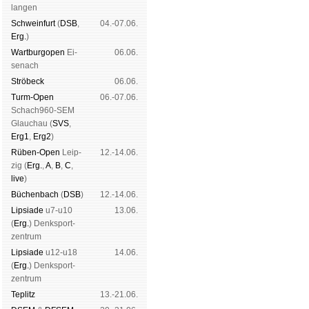
lan­gen
Schwein­furt
(
DSB
,
04.-07.06.
Erg.
)
Wart­burg­open
Ei­
06.06.
se­nach
Strö­beck
06.06.
Turm-Open
06.-07.06.
Schach960-SEM
Glau­chau (
SVS
,
Erg1
,
Erg2
)
Rüben-Open
Leip­
12.-14.06.
zig (
Erg.
,
A
,
B
,
C
,
live
)
Büchen­bach
(
DSB
)
12.-14.06.
Lipsiade
u7-u10
13.06.
(
Erg.
) Denk­sport­
zen­trum
Lipsiade
u12-u18
14.06.
(
Erg.
) Denk­sport­
zen­trum
Tep­litz
13.-21.06.