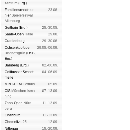
zen­trum (
Erg.
)
Familien­schach­tur­
23.08.
nier
Spiele­fes­ti­val
Al­ten­burg
Geit­hain
(
Erg.
)
28.-30.08.
Saale-Open
Halle
29.08.
Oranien­burg
29.-30.08.
Och­sen­kopf­open
29.08.-06.09.
Bischofs­grün (
DSB
,
Erg.
)
Bam­berg
(
Erg.
)
02.-06.09.
Cott­busser Schach­
04.-06.09.
meile
MINT-DEM
Cott­bus
05.09.
OIS
Mün­chen-Is­ma­
07.-13.09.
ning
Zabo-Open
Nürn­
11.-13.09.
berg
Orten­burg
11.-13.09.
Chem­nitz
u25
12.09.
Nitte­nau
18.-20.09.