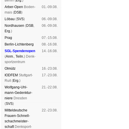
Ber­lin (
Erg.
)
Arber-Open
Boden­
01.-09.08.
mais (
DSB
)
Lö­bau
(
SVS
)
06.-09.08.
Nord­hau­sen
(
DSB
,
06.-09.08.
Erg.
)
Prag
07.-15.08.
Berlin-Lich­ten­berg
08.-16.08.
SGL-Spenden­open
14.-16.08.
(
Anm.
,
Teiln.
) Denk­
sport­zen­trum
Ol­mütz
16.-23.08.
IODFEM
Stutt­gart-
17.-23.08.
Ruit (
Erg.
)
Wolf­gang-Uhl­
21.-22.08.
mann-Ge­denk­tur­
niere
Dres­den
(
SVS
)
Mit­tel­deu­tsche
22.-23.08.
Frauen-Schnell­
schach­meis­ter­
schaft
Denk­sport­