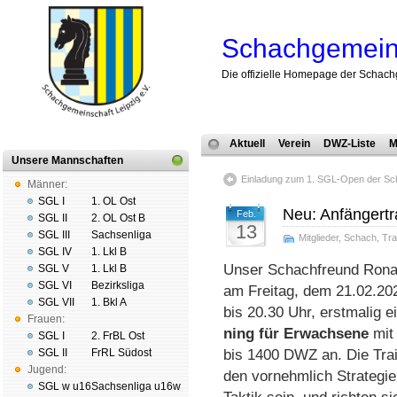
Schachgemeins
Die offizielle Homepage der Schach
Aktuell
Verein
DWZ-Liste
M
Unsere Mannschaften
Einladung zum 1. SGL-Open der Sc
Männer:
SGL I
1. OL Ost
Neu: Anfängert
Feb.
SGL II
2. OL Ost B
13
SGL III
Sachsenliga
Mitglieder
,
Schach
,
Tra
SGL IV
1. Lkl B
Unser Schach­freund Ro­nald
SGL V
1. Lkl B
SGL VI
Bezirksliga
am Frei­tag, dem 21.02.20
SGL VII
1. Bkl A
bis 20.30 Uhr, erst­ma­lig e
Frauen:
ning für Er­wach­se­ne
mit 
SGL I
2. FrBL Ost
SGL II
FrRL Südost
bis 1400 DWZ an. Die Trai­n
Jugend:
den vor­nehm­lich Stra­te­gi
SGL w u16
Sachsenliga u16w