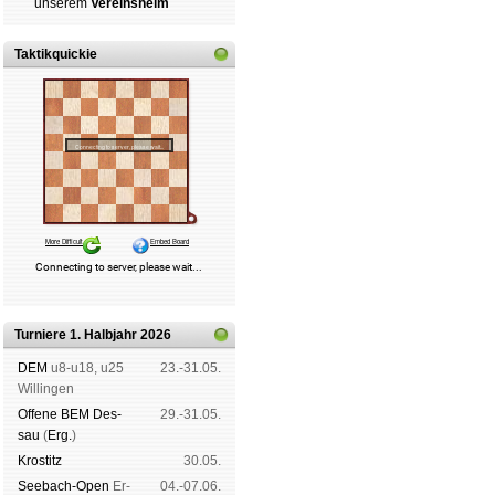
un­se­rem
Ver­eins­heim
Taktikquickie
Turniere 1. Halbjahr 2026
DEM
u8-u18, u25
23.-31.05.
Wil­lin­gen
Offene BEM Des­
29.-31.05.
sau
(
Erg.
)
Kros­titz
30.05.
See­bach-Open
Er­
04.-07.06.