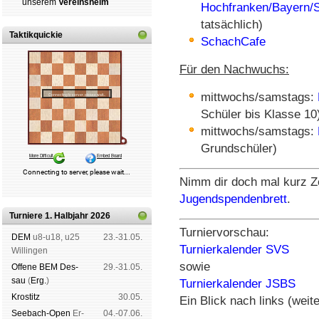
un­se­rem
Ver­eins­heim
Hochfranken/Bayern/
tatsächlich)
Taktikquickie
SchachCafe
Für den Nachwuchs:
mittwochs/samstags:
Schüler bis Klasse 10
mittwochs/samstags:
Grundschüler)
Nimm dir doch mal kurz Ze
Jugendspendenbrett
.
Turniere 1. Halbjahr 2026
Turniervorschau:
DEM
u8-u18, u25
23.-31.05.
Turnierkalender SVS
Wil­lin­gen
sowie
Offene BEM Des­
29.-31.05.
sau
(
Erg.
)
Turnierkalender JSBS
Kros­titz
30.05.
Ein Blick nach links (weite
See­bach-Open
Er­
04.-07.06.