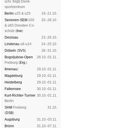
schr. folgt
) Denk­
sport­zen­trum
Ber­lin
u25 & ü25
19.-21.10.
Senioren-SEM
ü50
20.-28.10.
& ü65 Dres­den-Co­
schütz (
live
)
Dei­zi­sau
23.-26.10.
Lin­de­nau
u8-u14
24.-25.10.
Dö­beln
(
SVS
)
28.-31.10.
Bogoljubow-Open
28.10.-01.11.
Frei­burg (
Erg.
)
Il­me­nau
)
29.10.-01.11.
Mag­de­burg
29.10.-01.11.
Hei­del­berg
29.10.-01.11.
Fal­ken­see
30.10.-01.11.
Kurt-Rich­ter-Tur­nier
30.10.-01.11.
Ber­lin
SHM
Frei­berg
31.10.
(
DSB
)
Augs­burg
31.10.-03.11.
Brünn
31.10.-07.11.