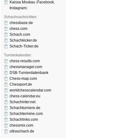
Kaissa Moskau
(
Face­book
,
Insta­gram
)
Schachnachrichten:
chessbase.de
chess.com
Schach.com
Schachkicker.de
Schach-Ticker.de
Turnierkalender:
chess-results.com
chessmanager.com
DSB-Turnierdatenbank
Chess-map.com
Chessport.de
worldchesscalendar.com
chess-calendar.eu
Schachinter.net
Schachturniere.de
Schachtermine.com
Schachlinks.com
chessmix.com
ultraschach.de