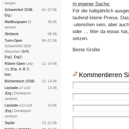
lan­gen
In eigener Sache:
Schwein­furt
(
DSB
,
04.-07.06.
Für die halbjährlich ausg
Erg.
)
laufend kleine Preise. D
Wart­burg­open
Ei­
06.06.
-utensilien sein, aber auc
se­nach
oder … Wer da etwas hat, 
Strö­beck
06.06.
setzen.
Turm-Open
06.-07.06.
Schach960-SEM
Beste Grüße
Glau­chau (
SVS
,
Erg1
,
Erg2
)
Rüben-Open
Leip­
12.-14.06.
zig (
Erg.
,
A
,
B
,
C
,
Kommentieren Si
live
)
Büchen­bach
(
DSB
)
12.-14.06.
Lipsiade
u7-u10
13.06.
(
Erg.
) Denk­sport­
zen­trum
Lipsiade
u12-u18
14.06.
(
Erg.
) Denk­sport­
zen­trum
Tep­litz
13.-21.06.