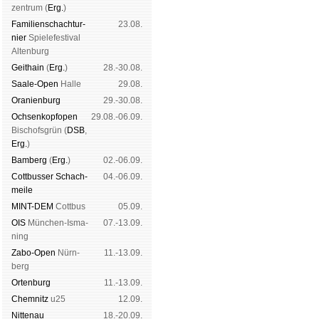
zen­trum (
Erg.
)
Familien­schach­tur­
23.08.
nier
Spiele­fes­ti­val
Al­ten­burg
Geit­hain
(
Erg.
)
28.-30.08.
Saale-Open
Halle
29.08.
Oranien­burg
29.-30.08.
Och­sen­kopf­open
29.08.-06.09.
Bischofs­grün (
DSB
,
Erg.
)
Bam­berg
(
Erg.
)
02.-06.09.
Cott­busser Schach­
04.-06.09.
meile
MINT-DEM
Cott­bus
05.09.
OIS
Mün­chen-Is­ma­
07.-13.09.
ning
Zabo-Open
Nürn­
11.-13.09.
berg
Orten­burg
11.-13.09.
Chem­nitz
u25
12.09.
Nitte­nau
18.-20.09.