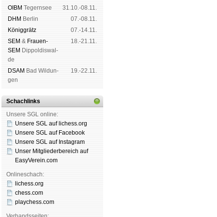
OIBM
Tegern­see
31.10.-08.11.
DHM
Ber­lin
07.-08.11.
König­grätz
07.-14.11.
SEM
&
Frauen-
18.-21.11.
SEM
Dip­pol­dis­wal­
de
DSAM
Bad Wil­dun­
19.-22.11.
gen
Schachlinks
Unsere SGL online:
Unsere SGL auf li­chess.org
Unsere SGL auf Face­book
Unsere SGL auf Insta­gram
Unser Mitgliederbereich auf
EasyVerein.com
Onlineschach:
lichess.org
chess.com
playchess.com
Verbandsseiten: