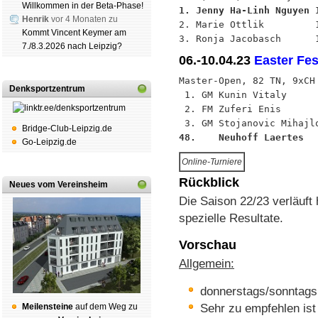
Willkommen in der Beta-Phase!
1. Jenny Ha-Linh Nguyen 
Henrik
vor 4 Monaten zu

2. Marie Ottlik         
Kommt Vincent Keymer am
7./8.3.2026 nach Leipzig?
06.-10.04.23
Easter Fes
Master-Open, 82 TN, 9xCH

Denksportzentrum
 1. GM Kunin Vitaly      
 2. FM Zuferi Enis       
Bridge-Club-Leipzig.de
48.    Neuhoff Laertes  
Go-Leipzig.de
Online-Turniere
Rückblick
Neues vom Vereinsheim
Die Saison 22/23 verläuft
spezielle Resultate.
Vorschau
Allgemein:
donnerstags/sonntags
Mei­len­stei­ne
auf dem Weg zu
Sehr zu empfehlen ist