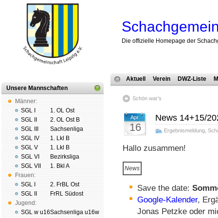
Schachgemeins
Die offizielle Homepage der Schach
Aktuell
Verein
DWZ-Liste
M
Unsere Mannschaften
Schön war’s
Männer:
SGL I
1. OL Ost
News 14+15/20
Apr.
SGL II
2. OL Ost B
16
SGL III
Sachsenliga
Ergebnismeldung
,
Sch
SGL IV
1. Lkl B
Hallo zusammen!
SGL V
1. Lkl B
SGL VI
Bezirksliga
SGL VII
1. Bkl A
News
Frauen:
SGL I
2. FrBL Ost
Save the date:
Sommer
SGL II
FrRL Südost
Google-Kalender
, Erg
Jugend:
Jonas Petzke oder mi
SGL w u16
Sachsenliga u16w