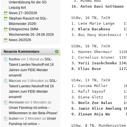
Unterstützung für die SG
16. Anton Davi Gottmann 
Leipzig fort
News 27–30/2026
U10w, 16 TN, 7xCH

Stephan Rausch ist SGL-
Blitzmeister 2026!
2. Klara Bacakova      1
Erfolgreiches SMM-

3. Bui Havy Wieckowicz  
Wochenende 26.-28.06.2026
News 26/2026
U10m, 16 TN, 7xCH

1. Hannes Obermair   1326
Neueste Kommentare
Nadine
vor 1 Monat zu
SGL-
3. Yurii Ivashchenko 134
Talent Laertes Neuhoff mit 16
8. Elias Rose        117
Jahren zum FIDE-Meister
ernannt!
U14w, 13 TN, 7xCH

Marcus
vor 3 Monaten zu
SGL-
1. Cosima Müller       16
Talent Laertes Neuhoff mit 16
2. Rafif Sayouf        11
Jahren zum FIDE-Meister
ernannt!
Hermann
vor 3 Monaten zu
5. Neele Zoe Halas     1
Unser Fanshop ist online –
6. Jamie Alice Amelang 1
Willkommen in der Beta-Phase!
9. Zixuan Anja Wu       
Isabel
vor 3 Monaten zu
Unser
Fanshop ist online –