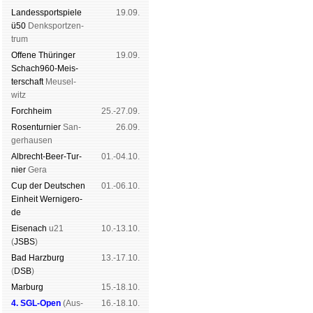
Landes­sport­spiele
19.09.
ü50
Denk­sport­zen­
trum
Offene Thü­rin­ger
19.09.
Schach960-Meis­
ter­schaft
Meu­sel­
witz
Forch­heim
25.-27.09.
Rosen­tur­nier
San­
26.09.
ger­hau­sen
Albrecht-Beer-Tur­
01.-04.10.
nier
Ge­ra
Cup der Deut­schen
01.-06.10.
Ein­heit
Wer­ni­ge­ro­
de
Eise­nach
u21
10.-13.10.
(
JSBS
)
Bad Harz­burg
13.-17.10.
(
DSB
)
Mar­burg
15.-18.10.
4. SGL-Open
(
Aus­
16.-18.10.