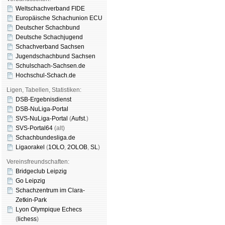
Weltschachverband FIDE
Europäische Schachunion ECU
Deutscher Schachbund
Deutsche Schachjugend
Schachverband Sachsen
Jugendschachbund Sachsen
Schulschach-Sachsen.de
Hochschul-Schach.de
Ligen, Tabellen, Statistiken:
DSB-Ergebnisdienst
DSB-NuLiga-Portal
SVS-NuLiga-Portal
(
Aufst.
)
SVS-Portal64
(alt)
Schachbundesliga.de
Ligaorakel
(
1OLO
,
2OLOB
,
SL
)
Vereinsfreundschaften:
Bridgeclub Leipzig
Go Leipzig
Schachzentrum im Clara-
Zetkin-Park
Lyon Olympique Echecs
(
lichess
)