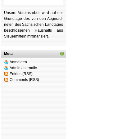
Unsere Ver­eins­ar­beit wird auf der
Grund­lage des von den Ab­ge­ord­
ne­ten des Säch­si­schen Land­tages
be­schlos­se­nen Haus­halts aus
Steu­er­mitteln mit­fi­nan­ziert.
Meta
Anmelden
Admin alternativ
Entries (RSS)
Comments (RSS)