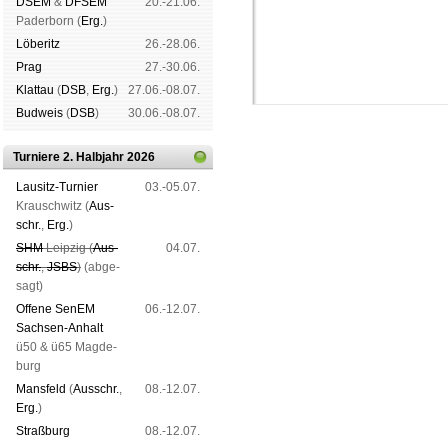
DSEM
&
DFSEM
20.-21.06.
Pader­born (
Erg.
)
Lö­be­ritz
26.-28.06.
Prag
27.-30.06.
Klat­tau
(
DSB
,
Erg.
)
27.06.-08.07.
Bud­weis
(
DSB
)
30.06.-08.07.
Turniere 2. Halbjahr 2026
Lau­sitz-Tur­nier
03.-05.07.
Krausch­witz (
Aus­
schr.
,
Erg.
)
Schachgemeinschaft Leipzig
SHM
Leip­zig (
Aus­
04.07.
Mitgliedschaft
|
Vereinsheim
schr.
,
JSBS
)
(ab­ge­
schluss
|
Daten­schutz­er­klä­r
sagt)
Offene SenEM
06.-12.07.
Sach­sen-An­halt
ü50 & ü65 Mag­de­
burg
Mans­feld
(
Aus­schr.
,
08.-12.07.
Erg.
)
Straß­burg
08.-12.07.