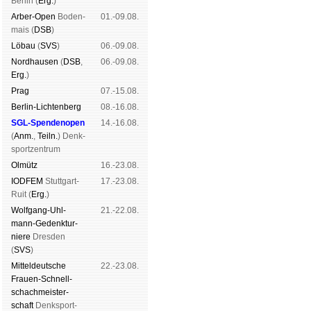
Ber­lin (
Erg.
)
Arber-Open
Boden­
01.-09.08.
mais (
DSB
)
Lö­bau
(
SVS
)
06.-09.08.
Nord­hau­sen
(
DSB
,
06.-09.08.
Erg.
)
Prag
07.-15.08.
Berlin-Lich­ten­berg
08.-16.08.
SGL-Spenden­open
14.-16.08.
(
Anm.
,
Teiln.
) Denk­
sport­zen­trum
Ol­mütz
16.-23.08.
IODFEM
Stutt­gart-
17.-23.08.
Ruit (
Erg.
)
Wolf­gang-Uhl­
21.-22.08.
mann-Ge­denk­tur­
niere
Dres­den
(
SVS
)
Mit­tel­deu­tsche
22.-23.08.
Frauen-Schnell­
schach­meis­ter­
schaft
Denk­sport­