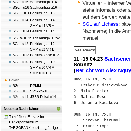
SGL I u16
Sachsenliga u16
Virtueller + interner 
SGL II u16
Sachsenliga u16
siehe Infomails oder 
SGL III u16
Bezirksliga u16
auf dem Server; weite
SGL I u14
Bezirksliga u14
SGL auf Lichess
; bit
SMM u14 VR A
Nachname) in die Anme
SGL II u14
Bezirksliga u14
manuell
SGL w u12
Sachsenliga u12w
SGL I u12
Bezirksliga u12
SMM u12 VR B
Realschach!
SGL II u12
Bezirksklasse u12
11.-15.04.23
Sachsenei
SGL I u10
Bezirksliga u10
Sebnitz
SMM u10 VR A
(
Bericht von Alex Ngu
SMM u10 ER
U8w, 16 TN, 7xCH

Pokal:
1. Esther Mudriievskaya 
SGL I
DPMM
SGL I
,
II
SVS-Pokal
3. Malina Rose          
SGL I
u14
JSBS-Pokal
u14
6. Johanna Bacakova     
Neueste Nachrichten
U8m, 16 TN, 7xCH

Tatkräftiger Einsatz im
 1. Shravan Thirumal    
Denksportzentrum:
 2. Bruno Stopp         
TARGOBANK setzt langjährige