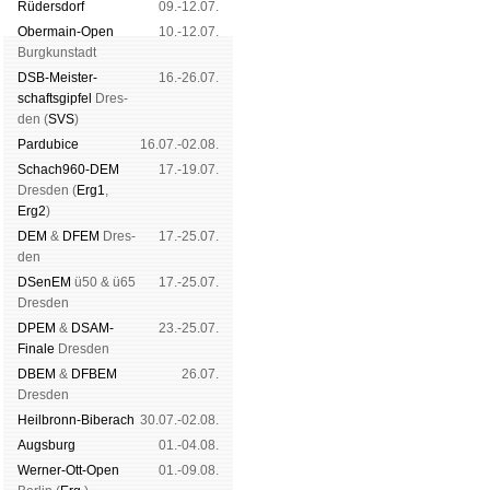
Rüders­dorf
09.-12.07.
Ober­main-Open
10.-12.07.
Burg­kun­stadt
DSB-Meister­
16.-26.07.
schafts­gipfel
Dres­
den (
SVS
)
Pardu­bice
16.07.-02.08.
Schach960-DEM
17.-19.07.
Dres­den (
Erg1
,
Erg2
)
DEM
&
DFEM
Dres­
17.-25.07.
den
DSenEM
ü50 & ü65
17.-25.07.
Dres­den
DPEM
&
DSAM-
23.-25.07.
Finale
Dres­den
DBEM
&
DFBEM
26.07.
Dres­den
Heil­bronn-Bi­ber­ach
30.07.-02.08.
Augs­burg
01.-04.08.
Werner-Ott-Open
01.-09.08.