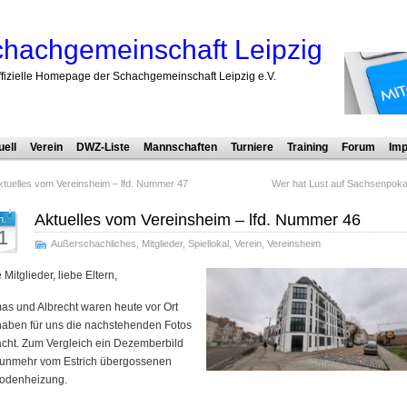
hachgemeinschaft Leipzig
ffizielle Homepage der Schachgemeinschaft Leipzig e.V.
uell
Verein
DWZ-Liste
Mannschaften
Turniere
Training
Forum
Imp
ktuelles vom Vereinsheim – lfd. Nummer 47
Wer hat Lust auf Sachsenpoka
Aktuelles vom Vereinsheim – lfd. Nummer 46
n.
1
Außerschachliches
,
Mitglieder
,
Spiellokal
,
Verein
,
Vereinsheim
 Mitglieder, liebe Eltern,
s und Albrecht waren heute vor Ort
haben für uns die nachstehenden Fotos
cht. Zum Vergleich ein Dezemberbild
nunmehr vom Estrich übergossenen
odenheizung.