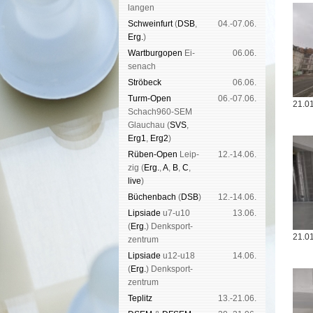
lan­gen
Schwein­furt
(
DSB
,
04.-07.06.
Erg.
)
Wart­burg­open
Ei­
06.06.
se­nach
Strö­beck
06.06.
Turm-Open
06.-07.06.
21.01
Schach960-SEM
Glau­chau (
SVS
,
Erg1
,
Erg2
)
Rüben-Open
Leip­
12.-14.06.
zig (
Erg.
,
A
,
B
,
C
,
live
)
Büchen­bach
(
DSB
)
12.-14.06.
Lipsiade
u7-u10
13.06.
(
Erg.
) Denk­sport­
21.01
zen­trum
Lipsiade
u12-u18
14.06.
(
Erg.
) Denk­sport­
zen­trum
Tep­litz
13.-21.06.