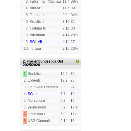
3.
Falkenhain/Oschatz
11:7
39½
4.
Allianz I
11:7
39
5.
Taucha II
9:9
34½
6.
Krostitz II
8:10
31
7.
Fortuna III
7:11
33
8.
Altenhain
4:14
28½
9.
SGL VII
4:14
27
10.
Torgau
2:16
20½
2. Frauenbundesliga Ost
2025/2026
1.
Seeblick
12:2
30
2.
Löberitz
12:2
28
3.
Grünweiß Dresden
9:5
24
4.
SGL I
7:7
19
5.
Merseburg
6:8
19
6.
Zeulenroda
5:9
17½
7.
Lindenau I
5:9
17½
8.
USG Chemnitz
0:14
13