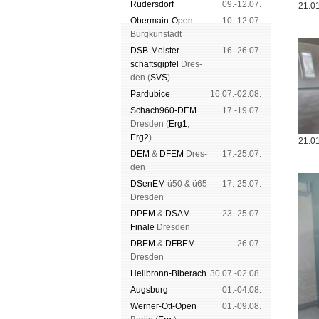
Rüders­dorf
09.-12.07.
21.01
Ober­main-Open
10.-12.07.
Burg­kun­stadt
DSB-Meister­
16.-26.07.
schafts­gipfel
Dres­
den (
SVS
)
Pardu­bice
16.07.-02.08.
Schach960-DEM
17.-19.07.
Dres­den (
Erg1
,
Erg2
)
21.01
DEM
&
DFEM
Dres­
17.-25.07.
den
DSenEM
ü50 & ü65
17.-25.07.
Dres­den
DPEM
&
DSAM-
23.-25.07.
Finale
Dres­den
DBEM
&
DFBEM
26.07.
Dres­den
Heil­bronn-Bi­ber­ach
30.07.-02.08.
Augs­burg
01.-04.08.
Werner-Ott-Open
01.-09.08.