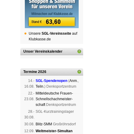
Unsere
SGL-Ver­eins­sei­te
auf
Klubkasse.de
Unser Vereinskalender
Termine 2026
14.-
SGL-Spenden­open
(
Anm.
,
16.08.
Teiln.
) Denk­sport­zen­trum
22.-
Mit­tel­deu­tsche Frauen-
23.08.
Schnell­schach­meis­ter­
schaft
Denk­sport­zen­trum
28.-
SGL-Kurz­trai­nings­lager
30.08.
30.08.
Blitz-SMM
Groß­röhrs­dorf
12.09.
Weltmeister-Simultan