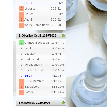
6.
SGL I
9:9
36½
7.
Löberitz
6:12
31
8.
Plauen I
5:13
33½
9.
Aue II
2:16
22
10.
Weiße Dame Berlin
2:16
20
2. Oberliga Ost B
2025/2026
1.
Grünweiß Dresden I
13:5
44½
2.
Forst
12:6
42½
3.
Bautzen
12:6
41
4.
Rüdersdorf
12:6
40
5.
TU Dresden II
12:6
39½
6.
Reichenbrand
10:8
38½
7.
SGL II
7:11
33
8.
USG Chemnitz
5:13
27
9.
Babelsberg
4:14
29½
10.
Barnim
3:15
24½
Sachsenliga
2025/2026