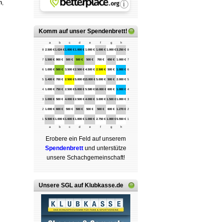
n
,
Komm auf
unser Spendenbrett
!
a
b
c
d
e
f
g
h
8
2.500 €
1.024 €
1.000 €
1.000 €
1.000 €
1.000 €
1.000 €
3.250 €
8
7
1.500 €
900 €
500 €
500 €
500 €
700 €
650 €
1.000 €
7
6
1.000 €
500 €
3.500 €
2.500 €
4.500 €
2.500 €
500 €
1.000 €
6
5
1.400 €
700 €
2.500 €
5.000 €
13.000 €
5.000 €
500 €
2.000 €
5
4
1.000 €
750 €
2.500 €
5.000 €
5.580 €
10.000 €
600 €
1.000 €
4
3
1.000 €
500 €
4.000 €
2.500 €
4.000 €
3.000 €
1.500 €
1.000 €
3
2
1.000 €
600 €
500 €
500 €
500 €
500 €
600 €
1.270 €
2
1
5.500 €
1.000 €
1.600 €
1.000 €
1.000 €
2.750 €
1.000 €
5.550 €
1
a
b
c
d
e
f
g
h
Erobere ein Feld auf unserem
Spenden­brett
und unterstütze
unsere Schach­ge­mein­schaft!
Unsere SGL auf Klubkasse.de