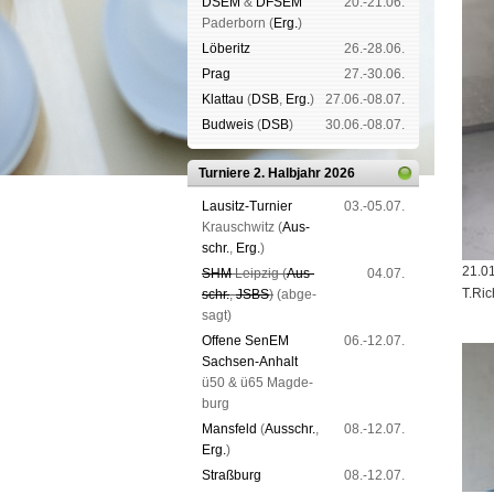
DSEM
&
DFSEM
20.-21.06.
Pader­born (
Erg.
)
Lö­be­ritz
26.-28.06.
Prag
27.-30.06.
Klat­tau
(
DSB
,
Erg.
)
27.06.-08.07.
Bud­weis
(
DSB
)
30.06.-08.07.
Turniere 2. Halbjahr 2026
Lau­sitz-Tur­nier
03.-05.07.
Krausch­witz (
Aus­
schr.
,
Erg.
)
21.0
SHM
Leip­zig (
Aus­
04.07.
T.Ric
schr.
,
JSBS
)
(ab­ge­
sagt)
Offene SenEM
06.-12.07.
Sach­sen-An­halt
ü50 & ü65 Mag­de­
burg
Mans­feld
(
Aus­schr.
,
08.-12.07.
Erg.
)
Straß­burg
08.-12.07.