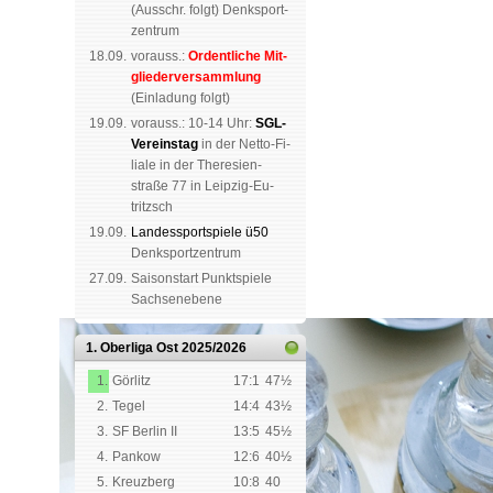
(
Aus­schr. folgt
) Denk­sport­
zen­trum
18.09.
vorauss.:
Or­dent­li­che Mit­
glie­der­ver­samm­lung
(Ein­la­dung folgt)
19.09.
vor­auss.: 10-14 Uhr:
SGL-
Ver­eins­tag
in der Netto-Fi­
li­a­le in der The­re­sien­
straße 77 in Leip­zig-Eu­
tritzsch
19.09.
Landes­sport­spiele ü50
Denk­sport­zen­trum
27.09.
Saison­start Punkt­spiele
Sachsen­ebene
1. Oberliga Ost
2025/2026
1.
Görlitz
17:1
47½
2.
Tegel
14:4
43½
3.
SF Berlin II
13:5
45½
4.
Pankow
12:6
40½
5.
Kreuzberg
10:8
40