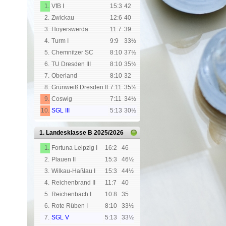
1.
VfB I
15:3
42
2.
Zwickau
12:6
40
3.
Hoyerswerda
11:7
39
4.
Turm I
9:9
33½
5.
Chemnitzer SC
8:10
37½
6.
TU Dresden III
8:10
35½
7.
Oberland
8:10
32
8.
Grünweiß Dresden II
7:11
35½
9.
Coswig
7:11
34½
10.
SGL III
5:13
30½
1. Landesklasse B
2025/2026
1.
Fortuna Leipzig I
16:2
46
2.
Plauen II
15:3
46½
3.
Wilkau-Haßlau I
15:3
44½
4.
Reichenbrand II
11:7
40
5.
Reichenbach I
10:8
35
6.
Rote Rüben I
8:10
33½
7.
SGL V
5:13
33½