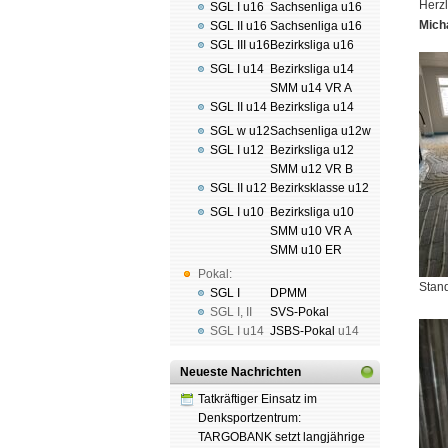
Herz
SGL I u16
Sachsenliga u16
Mich
SGL II u16
Sachsenliga u16
SGL III u16
Bezirksliga u16
SGL I u14
Bezirksliga u14
SMM u14 VR A
SGL II u14
Bezirksliga u14
SGL w u12
Sachsenliga u12w
SGL I u12
Bezirksliga u12
SMM u12 VR B
SGL II u12
Bezirksklasse u12
SGL I u10
Bezirksliga u10
SMM u10 VR A
SMM u10 ER
Pokal:
Stan
SGL I
DPMM
SGL I
,
II
SVS-Pokal
SGL I
u14
JSBS-Pokal
u14
Neueste Nachrichten
Tatkräftiger Einsatz im
Denksportzentrum:
TARGOBANK setzt langjährige