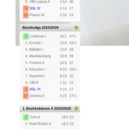
8.
VfB Leipzig II
4:14
30
9.
SGL IV
4:14
27
10.
Plauen III
2:16
24
Bezirksliga
2025/2026
1.
Lindenau I
16:2
47½
2.
Krostitz I
12:6
42½
3.
BiBaBo I
12:6
38
4.
Markkleeberg
10:8
39
5.
Fortuna II
10:8
37
6.
Kitzscher I
8:10
35½
7.
Naunhof I
8:10
35
8.
VfB III
7:11
31
9.
SGL VI
4:14
27
10.
Grimma II
3:15
27½
1. Bezirksklasse A
2025/2026
1.
Turm II
18:0
52
2.
Rote Rüben II
16:2
53