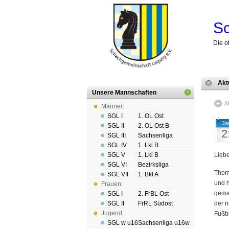
Sc
Die o
Akt
Unsere Mannschaften
A
Männer:
SGL I
1. OL Ost
Ja
SGL II
2. OL Ost B
2
SGL III
Sachsenliga
SGL IV
1. Lkl B
SGL V
1. Lkl B
Liebe
SGL VI
Bezirksliga
Thoma
SGL VII
1. Bkl A
und 
Frauen:
gema
SGL I
2. FrBL Ost
SGL II
FrRL Südost
der 
Jugend:
Fußb
SGL w u16
Sachsenliga u16w