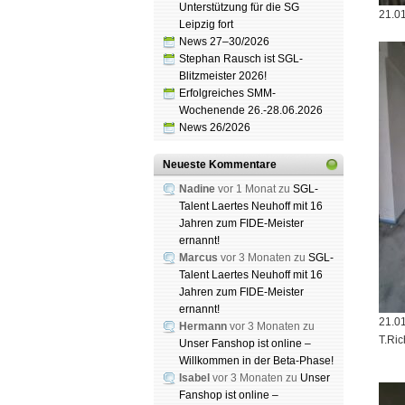
Unterstützung für die SG
21.01
Leipzig fort
News 27–30/2026
Stephan Rausch ist SGL-
Blitzmeister 2026!
Erfolgreiches SMM-
Wochenende 26.-28.06.2026
News 26/2026
Neueste Kommentare
Nadine
vor 1 Monat zu
SGL-
Talent Laertes Neuhoff mit 16
Jahren zum FIDE-Meister
ernannt!
Marcus
vor 3 Monaten zu
SGL-
Talent Laertes Neuhoff mit 16
Jahren zum FIDE-Meister
ernannt!
21.0
Hermann
vor 3 Monaten zu
T.Ric
Unser Fanshop ist online –
Willkommen in der Beta-Phase!
Isabel
vor 3 Monaten zu
Unser
Fanshop ist online –