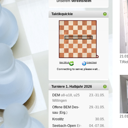
un­se­rem
Ver­eins­heim
Taktikquickie
21.0
T.Ric
Turniere 1. Halbjahr 2026
DEM
u8-u18, u25
23.-31.05.
Wil­lin­gen
Offene BEM Des­
29.-31.05.
sau
(
Erg.
)
21.01
Kros­titz
30.05.
See­bach-Open
Er­
04.-07.06.