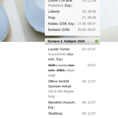
DSEM
&
DFSEM
20.-21.06.
Pader­born (
Erg.
)
Lö­be­ritz
26.-28.06.
Prag
27.-30.06.
Klat­tau
(
DSB
,
Erg.
)
27.06.-08.07.
Bud­weis
(
DSB
)
30.06.-08.07.
Turniere 2. Halbjahr 2026
Lau­sitz-Tur­nier
03.-05.07.
Krausch­witz (
Aus­
schr.
,
Erg.
)
SHM
Leip­zig (
Aus­
04.07.
schr.
,
JSBS
)
(ab­ge­
sagt)
Offene SenEM
06.-12.07.
Sach­sen-An­halt
ü50 & ü65 Mag­de­
burg
Mans­feld
(
Aus­schr.
,
08.-12.07.
Erg.
)
Straß­burg
08.-12.07.