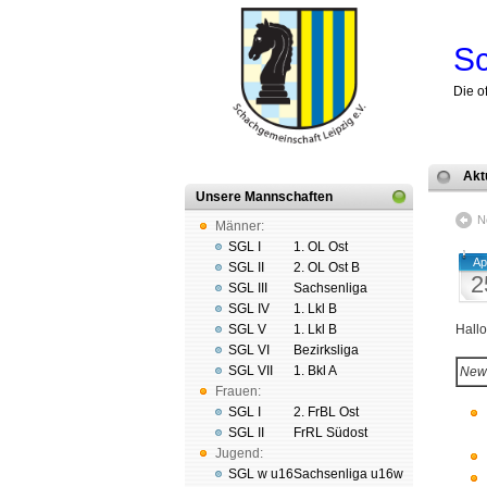
Sc
Die o
Akt
Unsere Mannschaften
N
Männer:
SGL I
1. OL Ost
Ap
SGL II
2. OL Ost B
2
SGL III
Sachsenliga
SGL IV
1. Lkl B
SGL V
1. Lkl B
Hall
SGL VI
Bezirksliga
SGL VII
1. Bkl A
New
Frauen:
SGL I
2. FrBL Ost
SGL II
FrRL Südost
Jugend:
SGL w u16
Sachsenliga u16w