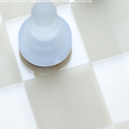
nbrett
|
Impressum
|
Haf­tungs­aus­schluss
|
Daten­schutz­er­klä­rung