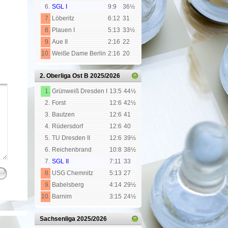
6.
SGL I
9:9
36½
7.
Löberitz
6:12
31
8.
Plauen I
5:13
33½
9.
Aue II
2:16
22
10.
Weiße Dame Berlin
2:16
20
2. Oberliga Ost B
2025/2026
1.
Grünweiß Dresden I
13:5
44½
2.
Forst
12:6
42½
3.
Bautzen
12:6
41
4.
Rüdersdorf
12:6
40
5.
TU Dresden II
12:6
39½
6.
Reichenbrand
10:8
38½
7.
SGL II
7:11
33
8.
USG Chemnitz
5:13
27
9.
Babelsberg
4:14
29½
10.
Barnim
3:15
24½
Sachsenliga
2025/2026