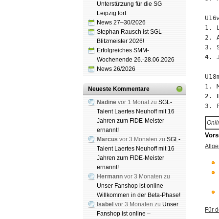
Unterstützung für die SG
Leipzig fort
U16
News 27–30/2026
1. 
Stephan Rausch ist SGL-
2. 
Blitzmeister 2026!
Erfolgreiches SMM-
4. 
Wochenende 26.-28.06.2026
News 26/2026
U18
Neueste Kommentare
2. 
Nadine
vor 1 Monat zu
SGL-
Talent Laertes Neuhoff mit 16
Jahren zum FIDE-Meister
Onli
ernannt!
Vors
Marcus
vor 3 Monaten zu
SGL-
Allge
Talent Laertes Neuhoff mit 16
Jahren zum FIDE-Meister
ernannt!
Hermann
vor 3 Monaten zu
Unser Fanshop ist online –
Willkommen in der Beta-Phase!
Isabel
vor 3 Monaten zu
Unser
Für 
Fanshop ist online –