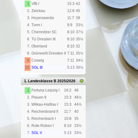
1.
VfB I
15:3
42
2.
Zwickau
12:6
40
3.
Hoyerswerda
11:7
39
4.
Turm I
9:9
33½
5.
Chemnitzer SC
8:10
37½
6.
TU Dresden III
8:10
35½
7.
Oberland
8:10
32
8.
Grünweiß Dresden II
7:11
35½
9.
Coswig
7:11
34½
10.
SGL III
5:13
30½
1. Landesklasse B
2025/2026
1.
Fortuna Leipzig I
16:2
46
2.
Plauen II
15:3
46½
3.
Wilkau-Haßlau I
15:3
44½
4.
Reichenbrand II
11:7
40
5.
Reichenbach I
10:8
35
6.
Rote Rüben I
8:10
33½
7.
SGL V
5:13
33½