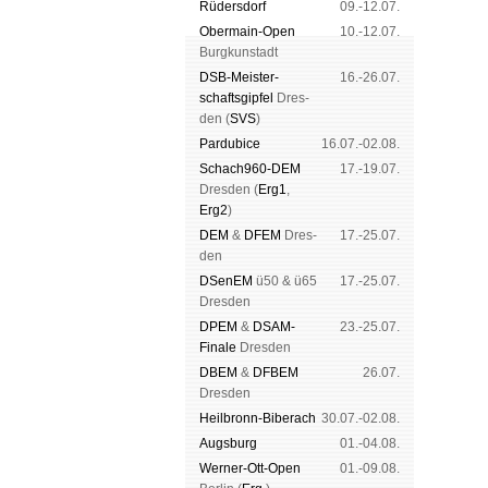
Rüders­dorf
09.-12.07.
Ober­main-Open
10.-12.07.
Burg­kun­stadt
DSB-Meister­
16.-26.07.
schafts­gipfel
Dres­
den (
SVS
)
Pardu­bice
16.07.-02.08.
Schach960-DEM
17.-19.07.
Dres­den (
Erg1
,
Erg2
)
DEM
&
DFEM
Dres­
17.-25.07.
den
DSenEM
ü50 & ü65
17.-25.07.
Dres­den
DPEM
&
DSAM-
23.-25.07.
Finale
Dres­den
DBEM
&
DFBEM
26.07.
Dres­den
Heil­bronn-Bi­ber­ach
30.07.-02.08.
Augs­burg
01.-04.08.
Werner-Ott-Open
01.-09.08.