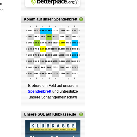
en
ung
Komm auf
unser Spendenbrett
!
a
b
c
d
e
f
g
h
8
2.500 €
1.024 €
1.000 €
1.000 €
1.000 €
1.000 €
1.000 €
3.250 €
8
7
1.500 €
900 €
500 €
500 €
500 €
700 €
650 €
1.000 €
7
6
1.000 €
500 €
3.500 €
2.500 €
4.500 €
2.500 €
500 €
1.000 €
6
5
1.400 €
700 €
2.500 €
5.000 €
13.000 €
5.000 €
500 €
2.000 €
5
4
1.000 €
750 €
2.500 €
5.000 €
5.580 €
10.000 €
600 €
1.000 €
4
3
1.000 €
500 €
4.000 €
2.500 €
4.000 €
3.000 €
1.500 €
1.000 €
3
2
1.000 €
600 €
500 €
500 €
500 €
500 €
600 €
1.270 €
2
1
5.500 €
1.000 €
1.600 €
1.000 €
1.000 €
2.750 €
1.000 €
5.550 €
1
a
b
c
d
e
f
g
h
Erobere ein Feld auf unserem
Spenden­brett
und unterstütze
unsere Schach­ge­mein­schaft!
Unsere SGL auf Klubkasse.de