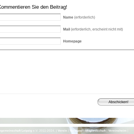
Kommentieren Sie den Beitrag!
Name
(erforderlich)
Mail
(erforderlich, erscheint nicht mit)
Homepage
gemeinschaft Leipzig
e.V. 2011-2024. |
Verein
|
Vorstand
|
Mitgliedschaft
|
Vereinsheim
|