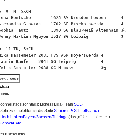
w, 9 TN, 5xCH

Lena Hentschel       1625 SV Dresden-Leuben      4

Alexandra Glowiak    1702 SF Bischofswerda       4

Jenny Ha-Linh Nguyen 1527 SG Leipzig             3
m, 11 TN, 5xCH

Laurin Haufe    2041 SG Leipzig          4
ne-Turniere
chau
mein:
donnerstags/sonntags: Lichess Liga (Team
SGL
)
Sehr zu empfehlen ist die Seite
Senioren & Schnellschach
Hochfranken/Bayern/Sachsen/Thüringe
(das „n“ fehlt tatsächlich)
SchachCafe
den Nachwuchs: