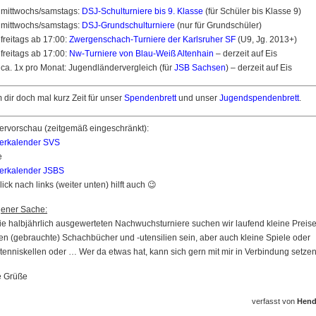
mittwochs/samstags:
DSJ-Schulturniere bis 9. Klasse
(für Schüler bis Klasse 9)
mittwochs/samstags:
DSJ-Grundschulturniere
(nur für Grundschüler)
freitags ab 17:00:
Zwergenschach-Turniere der Karlsruher SF
(U9, Jg. 2013+)
freitags ab 17:00:
Nw-Turniere von Blau-Weiß Altenhain
– derzeit auf Eis
ca. 1x pro Monat: Jugendländervergleich (für
JSB Sachsen
) – derzeit auf Eis
dir doch mal kurz Zeit für unser
Spendenbrett
und unser
Jugendspendenbrett
.
ervorschau (zeitgemäß eingeschränkt):
ierkalender SVS
e
ierkalender JSBS
lick nach links (weiter unten) hilft auch 😉
gener Sache:
ie halbjährlich ausgewerteten Nachwuchsturniere suchen wir laufend kleine Preis
n (gebrauchte) Schachbücher und -utensilien sein, aber auch kleine Spiele oder
tenniskellen oder … Wer da etwas hat, kann sich gern mit mir in Verbindung setzen
e Grüße
verfasst von
Hend