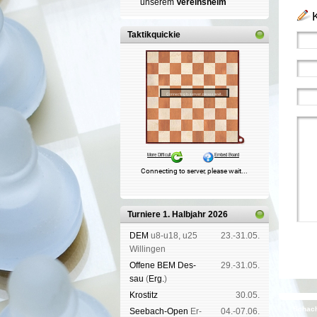
un­se­rem
Ver­eins­heim
Taktikquickie
Turniere 1. Halbjahr 2026
DEM
u8-u18, u25
23.-31.05.
Wil­lin­gen
Offene BEM Des­
29.-31.05.
sau
(
Erg.
)
Kros­titz
30.05.
Schach
See­bach-Open
Er­
04.-07.06.