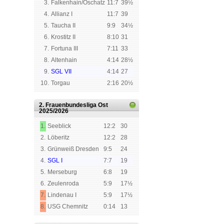
3.
Falkenhain/Oschatz
11:7
39½
4.
Allianz I
11:7
39
5.
Taucha II
9:9
34½
6.
Krostitz II
8:10
31
7.
Fortuna III
7:11
33
8.
Altenhain
4:14
28½
9.
SGL VII
4:14
27
10.
Torgau
2:16
20½
2. Frauenbundesliga Ost
2025/2026
1.
Seeblick
12:2
30
2.
Löberitz
12:2
28
3.
Grünweiß Dresden
9:5
24
4.
SGL I
7:7
19
5.
Merseburg
6:8
19
6.
Zeulenroda
5:9
17½
7.
Lindenau I
5:9
17½
8.
USG Chemnitz
0:14
13