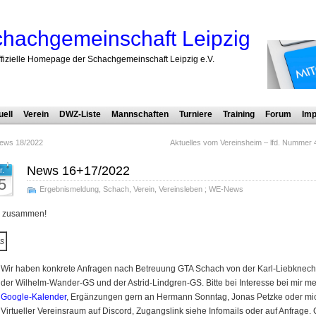
hachgemeinschaft Leipzig
ffizielle Homepage der Schachgemeinschaft Leipzig e.V.
uell
Verein
DWZ-Liste
Mannschaften
Turniere
Training
Forum
Imp
ews 18/2022
Aktuelles vom Vereinsheim – lfd. Nummer 
News 16+17/2022
r.
5
Ergebnismeldung
,
Schach
,
Verein
,
Vereinsleben
;
WE-News
o zusammen!
s
Wir haben konkrete Anfragen nach Betreuung GTA Schach von der Karl-Liebknech
der Wilhelm-Wander-GS und der Astrid-Lindgren-GS. Bitte bei Interesse bei mir m
Google-Kalender
, Ergänzungen gern an Hermann Sonntag, Jonas Petzke oder mi
Virtueller Vereinsraum auf Discord, Zugangslink siehe Infomails oder auf Anfrage. 