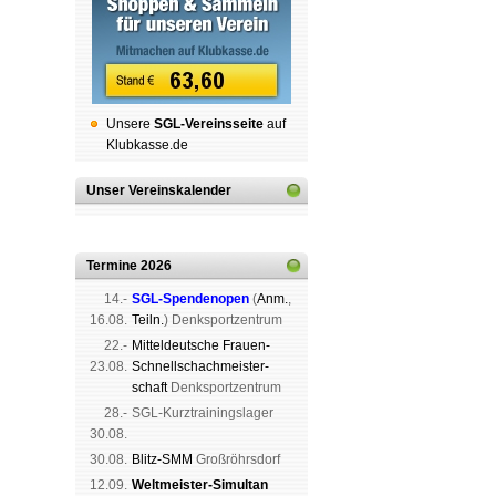
Unsere
SGL-Ver­eins­sei­te
auf
Klubkasse.de
Unser Vereinskalender
Termine 2026
14.-
SGL-Spenden­open
(
Anm.
,
16.08.
Teiln.
) Denk­sport­zen­trum
22.-
Mit­tel­deu­tsche Frauen-
23.08.
Schnell­schach­meis­ter­
schaft
Denk­sport­zen­trum
28.-
SGL-Kurz­trai­nings­lager
30.08.
30.08.
Blitz-SMM
Groß­röhrs­dorf
12.09.
Weltmeister-Simultan