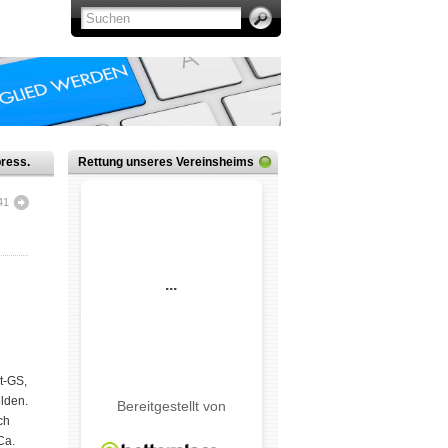
ress.
Rettung unseres Vereinsheims
41
t-GS,
elden.
ch
Ca.