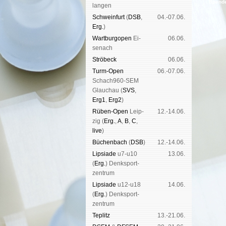
Spende
lan­gen
Schwein­furt
(
DSB
,
04.-07.06.
Erg.
)
Wart­burg­open
Ei­
06.06.
se­nach
Strö­beck
06.06.
Turm-Open
06.-07.06.
Schach960-SEM
Glau­chau (
SVS
,
Erg1
,
Erg2
)
Rüben-Open
Leip­
12.-14.06.
zig (
Erg.
,
A
,
B
,
C
,
live
)
Büchen­bach
(
DSB
)
12.-14.06.
Lipsiade
u7-u10
13.06.
(
Erg.
) Denk­sport­
zen­trum
Lipsiade
u12-u18
14.06.
(
Erg.
) Denk­sport­
zen­trum
Tep­litz
13.-21.06.