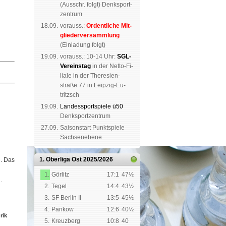
(
Aus­schr. folgt
) Denk­sport­
zen­trum
18.09.
vorauss.:
Or­dent­li­che Mit­
glie­der­ver­samm­lung
(Ein­la­dung folgt)
19.09.
vor­auss.: 10-14 Uhr:
SGL-
Ver­eins­tag
in der Netto-Fi­
li­a­le in der The­re­sien­
straße 77 in Leip­zig-Eu­
tritzsch
19.09.
Landes­sport­spiele ü50
Denk­sport­zen­trum
27.09.
Saison­start Punkt­spiele
Sachsen­ebene
1. Oberliga Ost
2025/2026
e. Das
1.
Görlitz
17:1
47½
.
2.
Tegel
14:4
43½
3.
SF Berlin II
13:5
45½
4.
Pankow
12:6
40½
rik
5.
Kreuzberg
10:8
40