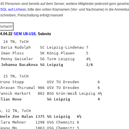
40 Personen sind bereits auf dem Server; weitere Mitglieder jederzeit gern geseh
SGL auf Lichess
; bitte den vollen Klarnamen (Vor- und Nachname) in die Anmeld
schreiben, Freischaltung erfolgt manuell
schach!
24.04.22
SEM U8-U18
, Sebnitz
, 14 TN, 7xCH

 Daria Rudolph    SC Leipzig-Lindenau 7

 Iman Ploss       SK König Plauen     5

 Johanna Bacakova SG Leipzig          2/6
, 15 TN, 7xCH

Bruno Stopp          USV TU Dresden        6

Shravan Thirumal 966 USV TU Dresden        6

Elias Rose           SG Leipzig            4
Neele Zoe Halas 1375 SG Leipzig   6½
 Clara Mehner    1298 USG Chemnitz 6

Keyou Mo        1063 USG Chemnitz 5
