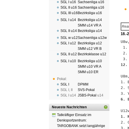
SGL I u16
Sachsenliga u16
SGL II u16
Sachsenliga u16
SGL III u16
Bezirksliga u16
SGL I u14
Bezirksliga u14
SMM u14 VR A
Real
SGL II u14
Bezirksliga u14
18.-
SGL w u12
Sachsenliga u12w
U8w
SGL I u12
Bezirksliga u12
 1.
SMM u12 VR B
 2.
SGL II u12
Bezirksklasse u12
SGL I u10
Bezirksliga u10
12.
SMM u10 VR A
SMM u10 ER
U8m
Pokal:
1. 
SGL I
DPMM
2. 
SGL I
,
II
SVS-Pokal
SGL I
u14
JSBS-Pokal
u14
6. 
Neueste Nachrichten
Tatkräftiger Einsatz im
1. 
Denksportzentrum:

2.
TARGOBANK setzt langjährige
3. 