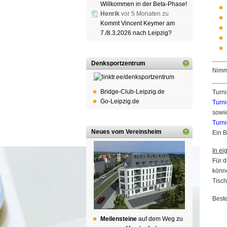
Willkommen in der Beta-Phase!
Henrik
vor 5 Monaten zu
Kommt Vincent Keymer am
7./8.3.2026 nach Leipzig?
Denksportzentrum
Nimm 
Bridge-Club-Leipzig.de
Turni
Go-Leipzig.de
Turn
sowi
Turn
Neues vom Vereinsheim
Ein B
In ei
Für d
könne
Tisch
Best
Mei­len­stei­ne
auf dem Weg zu