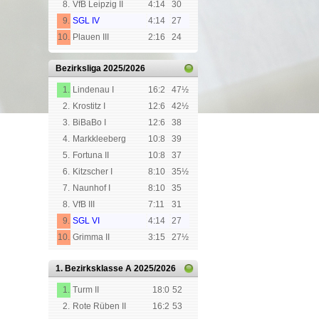
8.
VfB Leipzig II
4:14
30
9.
SGL IV
4:14
27
10.
Plauen III
2:16
24
Bezirksliga
2025/2026
1.
Lindenau I
16:2
47½
2.
Krostitz I
12:6
42½
3.
BiBaBo I
12:6
38
4.
Markkleeberg
10:8
39
5.
Fortuna II
10:8
37
6.
Kitzscher I
8:10
35½
7.
Naunhof I
8:10
35
8.
VfB III
7:11
31
9.
SGL VI
4:14
27
10.
Grimma II
3:15
27½
1. Bezirksklasse A
2025/2026
1.
Turm II
18:0
52
2.
Rote Rüben II
16:2
53