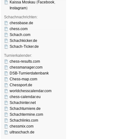
Kaissa Moskau
(
Face­book
,
Insta­gram
)
Schachnachrichten:
chessbase.de
chess.com
Schach.com
Schachkicker.de
Schach-Ticker.de
Turnierkalender:
chess-results.com
chessmanager.com
DSB-Turnierdatenbank
Chess-map.com
Chessport.de
worldchesscalendar.com
chess-calendar.eu
Schachinter.net
Schachturniere.de
Schachtermine.com
Schachlinks.com
chessmix.com
ultraschach.de