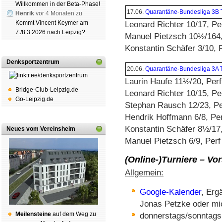
Willkommen in der Beta-Phase!
17.06.
Quarantäne-Bundesliga 3B
Henrik
vor 4 Monaten zu
Kommt Vincent Keymer am
Leonard Richter 10/17, Pe
7./8.3.2026 nach Leipzig?
Manuel Pietzsch 10½/164,
Konstantin Schäfer 3/10, 
Denksportzentrum
20.06.
Quarantäne-Bundesliga 3A
Laurin Haufe 11½/20, Per
Bridge-Club-Leipzig.de
Leonard Richter 10/15, Pe
Go-Leipzig.de
Stephan Rausch 12/23, Pe
Hendrik Hoffmann 6/8, Pe
Konstantin Schäfer 8½/17
Neues vom Vereinsheim
Manuel Pietzsch 6/9, Perf
(Online-)Turniere – Vo
Allgemein:
Google-Kalender
, Erg
Jonas Petzke oder mi
Mei­len­stei­ne
auf dem Weg zu
donnerstags/sonntags: