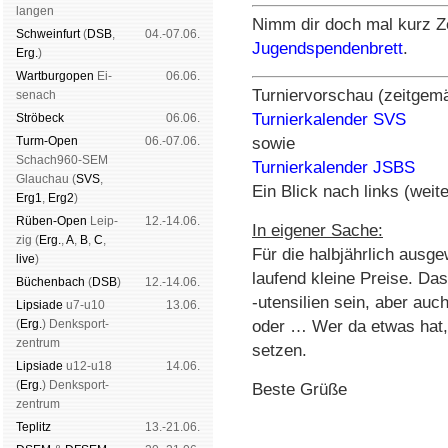
lan­gen
Nimm dir doch mal kurz Ze
Schwein­furt
(
DSB
,
04.-07.06.
Jugendspendenbrett
.
Erg.
)
Wart­burg­open
Ei­
06.06.
Turniervorschau (zeitgem
se­nach
Turnierkalender SVS
Strö­beck
06.06.
Turm-Open
06.-07.06.
sowie
Schach960-SEM
Turnierkalender JSBS
Glau­chau (
SVS
,
Ein Blick nach links (weite
Erg1
,
Erg2
)
Rüben-Open
Leip­
12.-14.06.
In eigener Sache:
zig (
Erg.
,
A
,
B
,
C
,
Für die halbjährlich ausg
live
)
laufend kleine Preise. D
Büchen­bach
(
DSB
)
12.-14.06.
-utensilien sein, aber auc
Lipsiade
u7-u10
13.06.
(
Erg.
) Denk­sport­
oder … Wer da etwas hat, 
zen­trum
setzen.
Lipsiade
u12-u18
14.06.
(
Erg.
) Denk­sport­
Beste Grüße
zen­trum
Tep­litz
13.-21.06.