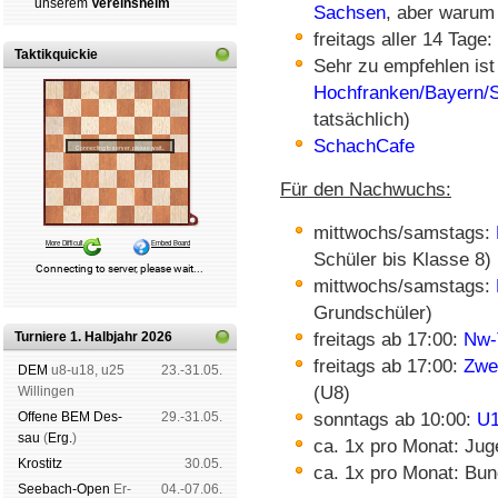
un­se­rem
Ver­eins­heim
Sachsen
, aber warum 
freitags aller 14 Tag
Taktikquickie
Sehr zu empfehlen ist
Hochfranken/Bayern/
tatsächlich)
SchachCafe
Für den Nachwuchs:
mittwochs/samstags:
Schüler bis Klasse 8)
mittwochs/samstags:
Grundschüler)
Turniere 1. Halbjahr 2026
freitags ab 17:00:
Nw-
freitags ab 17:00:
Zwe
DEM
u8-u18, u25
23.-31.05.
(U8)
Wil­lin­gen
Offene BEM Des­
29.-31.05.
sonntags ab 10:00:
U1
sau
(
Erg.
)
ca. 1x pro Monat: Jug
Kros­titz
30.05.
ca. 1x pro Monat: Bun
See­bach-Open
Er­
04.-07.06.