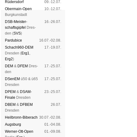
Schachgemeinschaft Leipzig
Rüders­dorf
09.-12.07.
Mitgliedschaft
|
Vereinsheim
Ober­main-Open
10.-12.07.
schluss
|
Daten­schutz­er­klä­r
Burg­kun­stadt
DSB-Meister­
16.-26.07.
schafts­gipfel
Dres­
den (
SVS
)
Pardu­bice
16.07.-02.08.
Schach960-DEM
17.-19.07.
Dres­den (
Erg1
,
Erg2
)
DEM
&
DFEM
Dres­
17.-25.07.
den
DSenEM
ü50 & ü65
17.-25.07.
Dres­den
DPEM
&
DSAM-
23.-25.07.
Finale
Dres­den
DBEM
&
DFBEM
26.07.
Dres­den
Heil­bronn-Bi­ber­ach
30.07.-02.08.
Augs­burg
01.-04.08.
Werner-Ott-Open
01.-09.08.