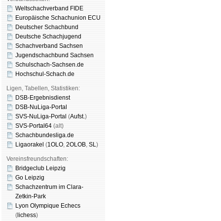
Weltschachverband FIDE
Europäische Schachunion ECU
Deutscher Schachbund
Deutsche Schachjugend
Schachverband Sachsen
Jugendschachbund Sachsen
Schulschach-Sachsen.de
Hochschul-Schach.de
Ligen, Tabellen, Statistiken:
DSB-Ergebnisdienst
DSB-NuLiga-Portal
SVS-NuLiga-Portal
(
Aufst.
)
SVS-Portal64
(alt)
Schachbundesliga.de
Ligaorakel
(
1OLO
,
2OLOB
,
SL
)
Vereinsfreundschaften:
Bridgeclub Leipzig
Go Leipzig
Schachzentrum im Clara-
Zetkin-Park
Lyon Olympique Echecs
(
lichess
)