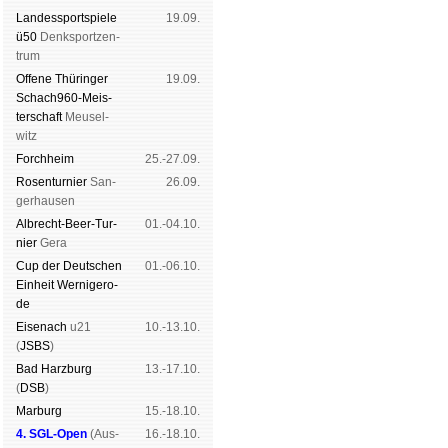
Landes­sport­spiele
19.09.
ü50
Denk­sport­zen­
trum
Offene Thü­rin­ger
19.09.
Schach960-Meis­
ter­schaft
Meu­sel­
witz
Forch­heim
25.-27.09.
Rosen­tur­nier
San­
26.09.
ger­hau­sen
Albrecht-Beer-Tur­
01.-04.10.
nier
Ge­ra
Cup der Deut­schen
01.-06.10.
Ein­heit
Wer­ni­ge­ro­
de
Eise­nach
u21
10.-13.10.
(
JSBS
)
Bad Harz­burg
13.-17.10.
(
DSB
)
Mar­burg
15.-18.10.
4. SGL-Open
(
Aus­
16.-18.10.