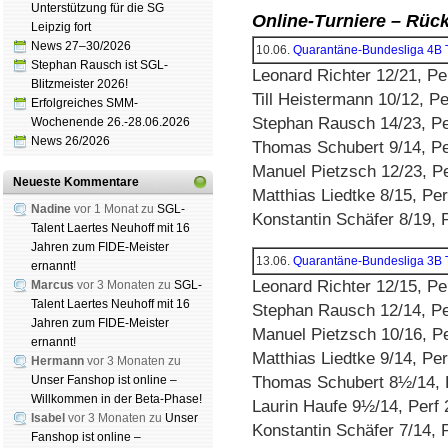
Unterstützung für die SG
Online-Turniere – Rück
Leipzig fort
News 27–30/2026
10.06.
Quarantäne-Bundesliga 4B
Stephan Rausch ist SGL-
Leonard Richter 12/21, Pe
Blitzmeister 2026!
Till Heistermann 10/12, P
Erfolgreiches SMM-
Stephan Rausch 14/23, Pe
Wochenende 26.-28.06.2026
News 26/2026
Thomas Schubert 9/14, Pe
Manuel Pietzsch 12/23, P
Neueste Kommentare
Matthias Liedtke 8/15, Pe
Nadine
vor 1 Monat zu
SGL-
Konstantin Schäfer 8/19, 
Talent Laertes Neuhoff mit 16
Jahren zum FIDE-Meister
13.06.
Quarantäne-Bundesliga 3B
ernannt!
Leonard Richter 12/15, Pe
Marcus
vor 3 Monaten zu
SGL-
Talent Laertes Neuhoff mit 16
Stephan Rausch 12/14, Pe
Jahren zum FIDE-Meister
Manuel Pietzsch 10/16, P
ernannt!
Matthias Liedtke 9/14, Pe
Hermann
vor 3 Monaten zu
Unser Fanshop ist online –
Thomas Schubert 8½/14, 
Willkommen in der Beta-Phase!
Laurin Haufe 9½/14, Perf
Isabel
vor 3 Monaten zu
Unser
Konstantin Schäfer 7/14, 
Fanshop ist online –