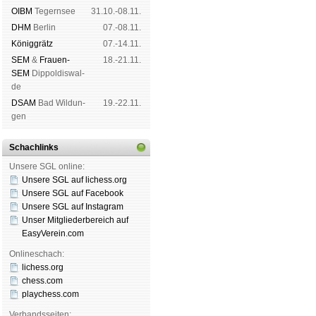
OIBM
Tegern­see
31.10.-08.11.
DHM
Ber­lin
07.-08.11.
König­grätz
07.-14.11.
SEM
&
Frauen-
18.-21.11.
SEM
Dip­pol­dis­wal­
de
DSAM
Bad Wil­dun­
19.-22.11.
gen
Schachlinks
Unsere SGL online:
Unsere SGL auf li­chess.org
Unsere SGL auf Face­book
Unsere SGL auf Insta­gram
Unser Mitgliederbereich auf
EasyVerein.com
Onlineschach:
lichess.org
chess.com
playchess.com
Verbandsseiten: