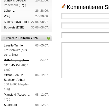
DSEM
&
DFSEM
20.-21.06.
Pader­born (
Erg.
)
Kommentieren Si
Lö­be­ritz
26.-28.06.
Prag
27.-30.06.
Klat­tau
(
DSB
,
Erg.
)
27.06.-08.07.
Bud­weis
(
DSB
)
30.06.-08.07.
Turniere 2. Halbjahr 2026
Lau­sitz-Tur­nier
03.-05.07.
Krausch­witz (
Aus­
schr.
,
Erg.
)
SHM
Leip­zig (
Aus­
04.07.
schr.
,
JSBS
)
(ab­ge­
sagt)
Offene SenEM
06.-12.07.
Sach­sen-An­halt
ü50 & ü65 Mag­de­
burg
Mans­feld
(
Aus­schr.
,
08.-12.07.
Erg.
)
Straß­burg
08.-12.07.