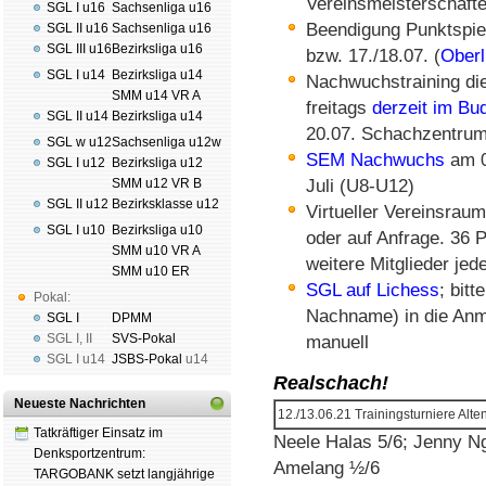
Vereinsmeisterschaft
SGL I u16
Sachsenliga u16
Beendigung Punktspiel
SGL II u16
Sachsenliga u16
SGL III u16
Bezirksliga u16
bzw. 17./18.07. (
Oberl
SGL I u14
Bezirksliga u14
Nachwuchstraining di
SMM u14 VR A
freitags
derzeit im B
SGL II u14
Bezirksliga u14
20.07. Schachzentrum
SGL w u12
Sachsenliga u12w
SEM Nachwuchs
am 02
SGL I u12
Bezirksliga u12
SMM u12 VR B
Juli (U8-U12)
SGL II u12
Bezirksklasse u12
Virtueller Vereinsraum
SGL I u10
Bezirksliga u10
oder auf Anfrage. 36 
SMM u10 VR A
weitere Mitglieder jed
SMM u10 ER
SGL auf Lichess
; bit
Pokal:
Nachname) in die Anme
SGL I
DPMM
SGL I
,
II
SVS-Pokal
manuell
SGL I
u14
JSBS-Pokal
u14
Realschach!
Neueste Nachrichten
12./13.06.21 Trainingsturniere Alte
Tatkräftiger Einsatz im
Neele Halas 5/6; Jenny N
Denksportzentrum:
Amelang ½/6
TARGOBANK setzt langjährige