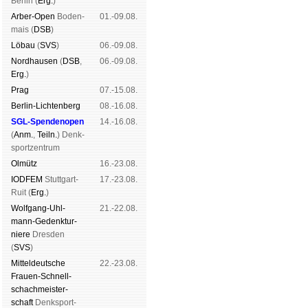
Ber­lin (
Erg.
)
Arber-Open
Boden­
01.-09.08.
mais (
DSB
)
Lö­bau
(
SVS
)
06.-09.08.
Nord­hau­sen
(
DSB
,
06.-09.08.
Erg.
)
Prag
07.-15.08.
Berlin-Lich­ten­berg
08.-16.08.
SGL-Spenden­open
14.-16.08.
(
Anm.
,
Teiln.
) Denk­
sport­zen­trum
Ol­mütz
16.-23.08.
IODFEM
Stutt­gart-
17.-23.08.
Ruit (
Erg.
)
Wolf­gang-Uhl­
21.-22.08.
mann-Ge­denk­tur­
niere
Dres­den
(
SVS
)
Mit­tel­deu­tsche
22.-23.08.
Frauen-Schnell­
schach­meis­ter­
schaft
Denk­sport­