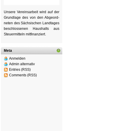
Unsere Ver­eins­ar­beit wird auf der
Grund­lage des von den Ab­ge­ord­
ne­ten des Säch­si­schen Land­tages
be­schlos­se­nen Haus­halts aus
Steu­er­mitteln mit­fi­nan­ziert.
Meta
Anmelden
Admin alternativ
Entries (RSS)
Comments (RSS)