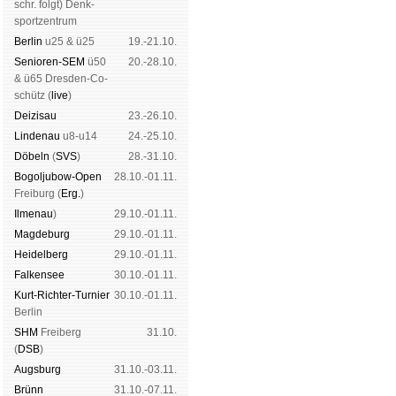
schr. folgt
) Denk­
sport­zen­trum
Ber­lin
u25 & ü25
19.-21.10.
Senioren-SEM
ü50
20.-28.10.
& ü65 Dres­den-Co­
schütz (
live
)
Dei­zi­sau
23.-26.10.
Lin­de­nau
u8-u14
24.-25.10.
Dö­beln
(
SVS
)
28.-31.10.
Bogoljubow-Open
28.10.-01.11.
Frei­burg (
Erg.
)
Il­me­nau
)
29.10.-01.11.
Mag­de­burg
29.10.-01.11.
Hei­del­berg
29.10.-01.11.
Fal­ken­see
30.10.-01.11.
Kurt-Rich­ter-Tur­nier
30.10.-01.11.
Ber­lin
SHM
Frei­berg
31.10.
(
DSB
)
Augs­burg
31.10.-03.11.
Brünn
31.10.-07.11.