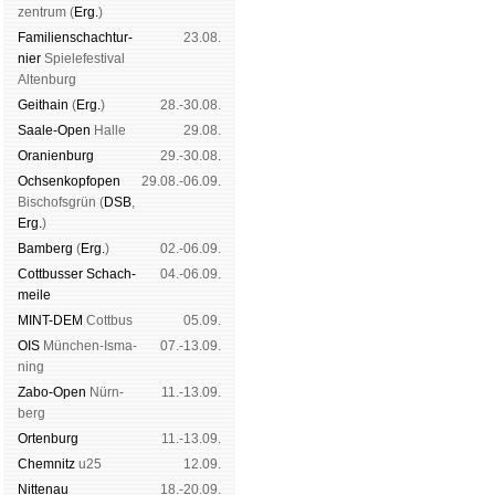
zen­trum (
Erg.
)
Familien­schach­tur­
23.08.
nier
Spiele­fes­ti­val
Al­ten­burg
Geit­hain
(
Erg.
)
28.-30.08.
Saale-Open
Halle
29.08.
Oranien­burg
29.-30.08.
Och­sen­kopf­open
29.08.-06.09.
Bischofs­grün (
DSB
,
Erg.
)
Bam­berg
(
Erg.
)
02.-06.09.
Cott­busser Schach­
04.-06.09.
meile
MINT-DEM
Cott­bus
05.09.
OIS
Mün­chen-Is­ma­
07.-13.09.
ning
Zabo-Open
Nürn­
11.-13.09.
berg
Orten­burg
11.-13.09.
Chem­nitz
u25
12.09.
Nitte­nau
18.-20.09.