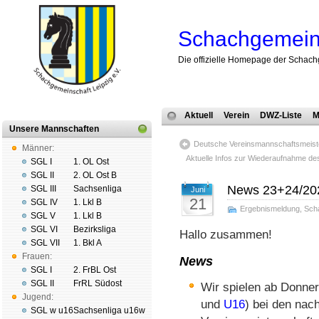
Schachgemeins
Die offizielle Homepage der Schach
Aktuell
Verein
DWZ-Liste
M
Unsere Mannschaften
Deutsche Ver­eins­mann­schafts­meis
Männer:
Aktuelle Infos zur Wie­der­auf­nah­me des
SGL I
1. OL Ost
SGL II
2. OL Ost B
News 23+24/20
SGL III
Sachsenliga
Juni
21
SGL IV
1. Lkl B
Ergebnismeldung
,
Sch
SGL V
1. Lkl B
SGL VI
Bezirksliga
Hallo zusammen!
SGL VII
1. Bkl A
Frauen:
News
SGL I
2. FrBL Ost
SGL II
FrRL Südost
Wir spielen ab Donner
Jugend:
und
U16
) bei den nac
SGL w u16
Sachsenliga u16w